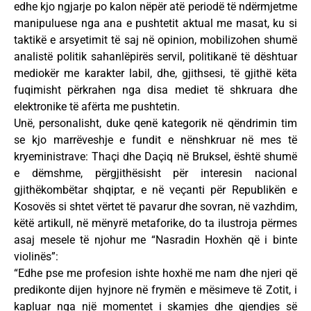
edhe kjo ngjarje po kalon nëpër atë periodë të ndërmjetme
manipuluese nga ana e pushtetit aktual me masat, ku si
taktikë e arsyetimit të saj në opinion, mobilizohen shumë
analistë politik sahanlëpirës servil, politikanë të dështuar
mediokër me karakter labil, dhe, gjithsesi, të gjithë këta
fuqimisht përkrahen nga disa mediet të shkruara dhe
elektronike të afërta me pushtetin.
Unë, personalisht, duke qenë kategorik në qëndrimin tim
se kjo marrëveshje e fundit e nënshkruar në mes të
kryeministrave: Thaçi dhe Daçiq në Bruksel, është shumë
e dëmshme, përgjithësisht për interesin nacional
gjithëkombëtar shqiptar, e në veçanti për Republikën e
Kosovës si shtet vërtet të pavarur dhe sovran, në vazhdim,
këtë artikull, në mënyrë metaforike, do ta ilustroja përmes
asaj mesele të njohur me “Nasradin Hoxhën që i binte
violinës”:
“Edhe pse me profesion ishte hoxhë me nam dhe njeri që
predikonte dijen hyjnore në frymën e mësimeve të Zotit, i
kapluar nga një momentet i skamjes dhe gjendjes së