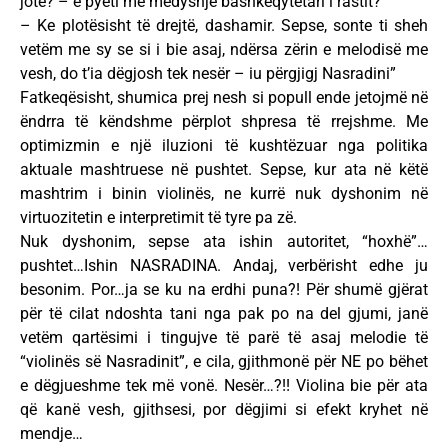
jote? – e pyeti me mëdyshje bashkëqytetari i rastit?
– Ke plotësisht të drejtë, dashamir. Sepse, sonte ti sheh
vetëm me sy se si i bie asaj, ndërsa zërin e melodisë me
vesh, do t’ia dëgjosh tek nesër – iu përgjigj Nasradini”
Fatkeqësisht, shumica prej nesh si popull ende jetojmë në
ëndrra të këndshme përplot shpresa të rrejshme. Me
optimizmin e një iluzioni të kushtëzuar nga politika
aktuale mashtruese në pushtet. Sepse, kur ata në këtë
mashtrim i binin violinës, ne kurrë nuk dyshonim në
virtuozitetin e interpretimit të tyre pa zë.
Nuk dyshonim, sepse ata ishin autoritet, “hoxhë”…
pushtet…Ishin NASRADINA. Andaj, verbërisht edhe ju
besonim. Por…ja se ku na erdhi puna?! Për shumë gjërat
për të cilat ndoshta tani nga pak po na del gjumi, janë
vetëm qartësimi i tingujve të parë të asaj melodie të
“violinës së Nasradinit”, e cila, gjithmonë për NE po bëhet
e dëgjueshme tek më vonë. Nesër…?!! Violina bie për ata
që kanë vesh, gjithsesi, por dëgjimi si efekt kryhet në
mendje…