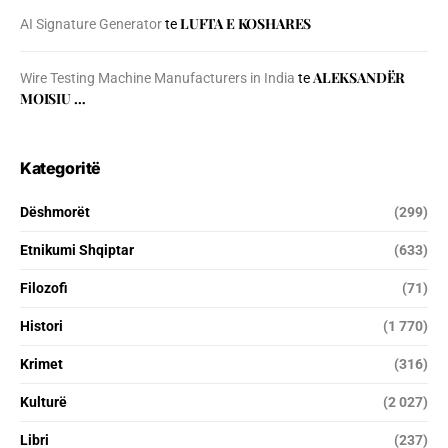
LUFTA E KOSHARES
AI Signature Generator
te
ALEKSANDËR
Wire Testing Machine Manufacturers in India
te
MOISIU …
Kategoritë
Dëshmorët
(299)
Etnikumi Shqiptar
(633)
Filozofi
(71)
Histori
(1 770)
Krimet
(316)
Kulturë
(2 027)
Libri
(237)