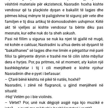
vështirë materiale për ekzistencë, Nasradin hoxha kishte
vendosur që ta plaçkiste dyqan e bakallit të lagjes dhe
përmes kësaj mënyre të paligjshme të siguroj për vete dhe
familjen e tij disa artikuj të domosdoshëm ushqimor. Këtë
akt të vjelljes ai kishte vendosur ta bënte diku pas
mesnate, kur edhe nuk do ta sheh askush.
Pasi në fillim u sigurua se nuk ka njeri të gjallë në rrugë,
në kohën e caktuar, Nastradini iu afrua derës së dyqanit të
“bakallhanes” së lagjes dhe me limën e përgatitur më parë
filloi ta gërryente drynin e trashë me të cilin ishte mbyllur
dera e hyrjes. Por, pa pritmes, në at moment, aty kalon një
bashkëqytetar i tij i cili menjëherë e kishte njohur
Nasradinin dhe e pyet i befasuar:
– Çfarë bënë kështu në pikë të natës, hoxhë?
Nasradini, i zënë në flagrancë, u gjind menjëherë në
situatë:
-Hiq! Vetëm po i bie violinës.
– Vërtet? Por, unë nuk dëgjojë asgjë nga kjo muzikë e