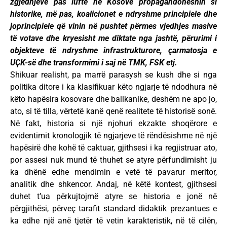
zgjedhjeve pas lufte në Kosovë propagandoheshin si
historike, më pas, koalicionet e ndryshme principiele dhe
joprincipiele që vinin në pushtet përmes vjedhjes masive
të votave dhe kryesisht me diktate nga jashtë, përurimi i
objekteve të ndryshme infrastrukturore, çarmatosja e
UÇK-së dhe transformimi i saj në TMK, FSK etj.
Shikuar realisht, pa marrë parasysh se kush dhe si nga
politika ditore i ka klasifikuar këto ngjarje të ndodhura në
këto hapësira kosovare dhe ballkanike, deshëm ne apo jo,
ato, si të tilla, vërtetë kanë qenë realitete të historisë sonë.
Në fakt, historia si një njohuri ekzakte shoqërore e
evidentimit kronologjik të ngjarjeve të rëndësishme në një
hapësirë dhe kohë të caktuar, gjithsesi i ka regjistruar ato,
por assesi nuk mund të thuhet se atyre përfundimisht ju
ka dhënë edhe mendimin e vetë të pavarur meritor,
analitik dhe shkencor. Andaj, në këtë kontest, gjithsesi
duhet t’ua përkujtojmë atyre se historia e jonë në
përgjithësi, përveç tarafit standard didaktik prezantues e
ka edhe një anë tjetër të vetin karakteristik, në të cilën,