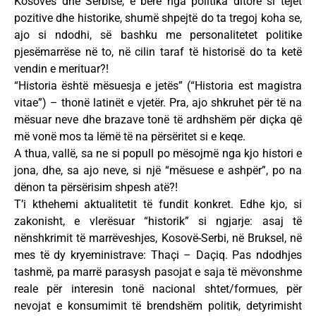
Kosovës dhe Serbisë, e bërë nga politika ditore si tejet
pozitive dhe historike, shumë shpejtë do ta tregoj koha se,
ajo si ndodhi, së bashku me personalitetet politike
pjesëmarrëse në to, në cilin taraf të historisë do ta ketë
vendin e merituar?!
“Historia është mësuesja e jetës” (“Historia est magistra
vitae”) – thonë latinët e vjetër. Pra, ajo shkruhet për të na
mësuar neve dhe brazave tonë të ardhshëm për diçka që
më vonë mos ta lëmë të na përsëritet si e keqe.
A thua, vallë, sa ne si popull po mësojmë nga kjo histori e
jona, dhe, sa ajo neve, si një “mësuese e ashpër”, po na
dënon ta përsërisim shpesh atë?!
T’i kthehemi aktualitetit të fundit konkret. Edhe kjo, si
zakonisht, e vlerësuar “historik” si ngjarje: asaj të
nënshkrimit të marrëveshjes, Kosovë-Serbi, në Bruksel, në
mes të dy kryeministrave: Thaçi – Daçiq. Pas ndodhjes
tashmë, pa marrë parasysh pasojat e saja të mëvonshme
reale për interesin tonë nacional shtet/formues, për
nevojat e konsumimit të brendshëm politik, detyrimisht