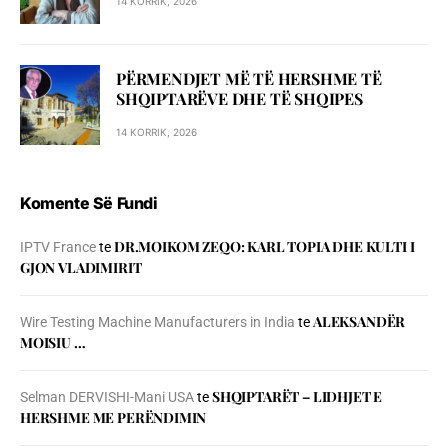
14 KORRIK, 2026
PËRMENDJET MË TË HERSHME TË
SHQIPTARËVE DHE TË SHQIPES
14 KORRIK, 2026
Komente Së Fundi
DR.MOIKOM ZEQO: KARL TOPIA DHE KULTI I
IPTV France
te
GJON VLADIMIRIT
ALEKSANDËR
Wire Testing Machine Manufacturers in India
te
MOISIU …
SHQIPTARËT – LIDHJET E
Selman DERVISHI-Mani USA
te
HERSHME ME PERËNDIMIN