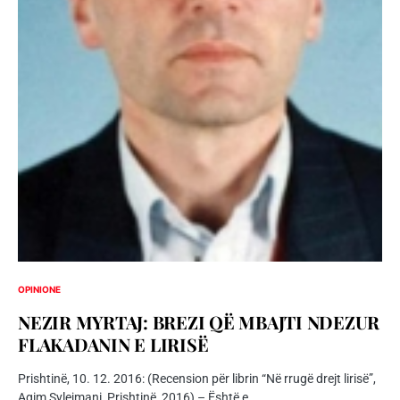
OPINIONE
NEZIR MYRTAJ: BREZI QË MBAJTI NDEZUR
FLAKADANIN E LIRISË
Prishtinë, 10. 12. 2016: (Recension për librin “Në rrugë drejt lirisë”,
Agim Sylejmani, Prishtinë, 2016) – Është e…