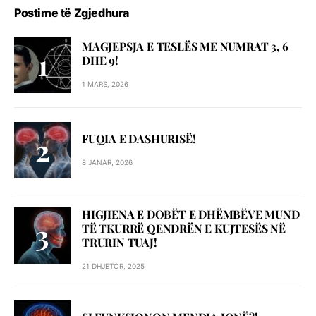
Postime të Zgjedhura
MAGJEPSJA E TESLËS ME NUMRAT 3, 6
DHE 9!
1 MARS, 2026
FUQIA E DASHURISË!
8 JANAR, 2026
HIGJIENA E DOBËT E DHËMBËVE MUND
TË TKURRË QENDRËN E KUJTESËS NË
TRURIN TUAJ!
21 DHJETOR, 2025