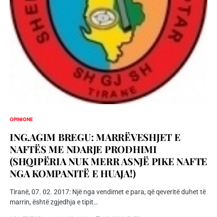
OPINIONE
ING.AGIM BREGU: MARRËVESHJET E
NAFTËS ME NDARJE PRODHIMI
(SHQIPËRIA NUK MERR ASNJË PIKE NAFTE
NGA KOMPANITË E HUAJA!)
Tiranë, 07. 02. 2017: Një nga vendimet e para, që qeveritë duhet të
marrin, është zgjedhja e tipit…