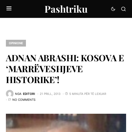
Pashtriku
OPINIONE
ADNAN ABRASHI: KOSOVA E
‘MARRËVESHJEVE
HISTORIKE’!
NGA
EDITORI
21 PRILL, 2013
5 MINUTA PËR TË LEXUAR
NO COMMENTS