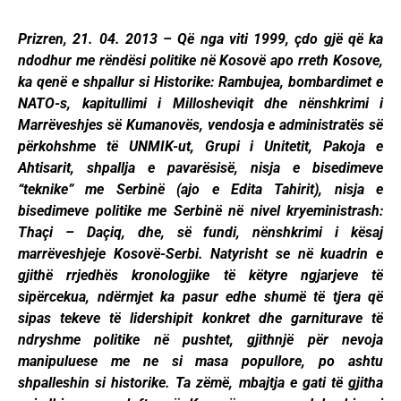
Prizren, 21. 04. 2013 – Që nga viti 1999, çdo gjë që ka
ndodhur me rëndësi politike në Kosovë apo rreth Kosove,
ka qenë e shpallur si Historike: Rambujea, bombardimet e
NATO-s, kapitullimi i Millosheviqit dhe nënshkrimi i
Marrëveshjes së Kumanovës, vendosja e administratës së
përkohshme të UNMIK-ut, Grupi i Unitetit, Pakoja e
Ahtisarit, shpallja e pavarësisë, nisja e bisedimeve
“teknike” me Serbinë (ajo e Edita Tahirit), nisja e
bisedimeve politike me Serbinë në nivel kryeministrash:
Thaçi – Daçiq, dhe, së fundi, nënshkrimi i kësaj
marrëveshjeje Kosovë-Serbi. Natyrisht se në kuadrin e
gjithë rrjedhës kronologjike të këtyre ngjarjeve të
sipërcekua, ndërmjet ka pasur edhe shumë të tjera që
sipas tekeve të lidershipit konkret dhe garniturave të
ndryshme politike në pushtet, gjithnjë për nevoja
manipuluese me ne si masa popullore, po ashtu
shpalleshin si historike. Ta zëmë, mbajtja e gati të gjitha