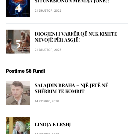
SI FUNKSIONON MENDJA JONË?!
21 DHJETOR, 2025
DIOGJENI I VARFËR QË NUK KISHTE
NEVOJË PËR ASGJË!
21 DHJETOR, 2025
Postime Së Fundi
SALAJDIN BRAHA – NJЁ JETЁ NЁ
SHЁRBIM TЁ KOMBIT
14 KORRIK, 2026
LINDJA E LRSHJ