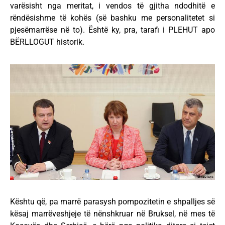
varësisht nga meritat, i vendos të gjitha ndodhitë e
rëndësishme të kohës (së bashku me personalitetet si
pjesëmarrëse në to). Është ky, pra, tarafi i PLEHUT apo
BËRLLOGUT historik.
Kështu që, pa marrë parasysh pompozitetin e shpalljes së
kësaj marrëveshjeje të nënshkruar në Bruksel, në mes të