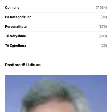
Opinione
(7 034)
Pa Kategorizuar
(35)
Personalitete
(870)
Të Ndryshme
(203)
Të Zgjedhura
(25)
Postime të Lidhura