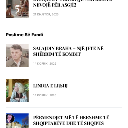
NEVOJË PËR ASGJË!
21 DHJETOR, 2025
Postime Së Fundi
SALAJDIN BRAHA – NJЁ JETЁ NЁ
SHЁRBIM TЁ KOMBIT
14 KORRIK, 2026
LINDJA E LRSHJ
14 KORRIK, 2026
PËRMENDJET MË TË HERSHME TË
SHQIPTARËVE DHE TË SHQIPES