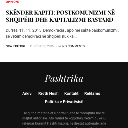
OPINIONE
SKËNDER KAPITI: POSTKOMUNIZMI NË
SHQIPËRI DHE KAPITALIZMI BASTARD
Durrës, 11. 11. 2015: Demokracia , apo më saktë paskomunizmi ,
se vetëm demokraci në Shqipëri nuk ka,…
NGA
EDITORI
11 NËNTOR, 2015
NO COMMENTS
Pashtriku
Arkivi
Rreth Nesh
Kontakt
Reklamo
Politika e Privatësisë
Të gjitha materialet e portalit janë të mbrojtura me të
drejtat autoriale. Ato mund të kopjohen, vetëm duke iu
referuar burimit Pashtriku.org. Të drejtat autoriale janë