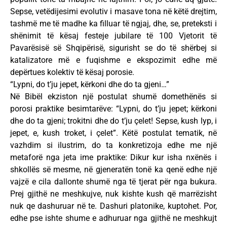
Sepse, vetëdijesimi evolutiv i masave tona në këtë drejtim,
tashmë me të madhe ka filluar të ngjaj, dhe, se, preteksti i
shënimit të kësaj festeje jubilare të 100 Vjetorit të
Pavarësisë së Shqipërisë, sigurisht se do të shërbej si
katalizatore më e fuqishme e ekspozimit edhe më
depërtues kolektiv të kësaj porosie.
“Lypni, do t’ju jepet, kërkoni dhe do ta gjeni…”
Në Bibël ekziston një postulat shumë domethënës si
porosi praktike besimtarëve: “Lypni, do t’ju jepet; kërkoni
dhe do ta gjeni; trokitni dhe do t’ju çelet! Sepse, kush lyp, i
jepet, e, kush troket, i çelet”. Këtë postulat tematik, në
vazhdim si ilustrim, do ta konkretizoja edhe me një
metaforë nga jeta ime praktike: Dikur kur isha nxënës i
shkollës së mesme, në gjeneratën tonë ka qenë edhe një
vajzë e cila dallonte shumë nga të tjerat për nga bukura.
Prej gjithë ne meshkujve, nuk kishte kush që marrëzisht
nuk qe dashuruar në te. Dashuri platonike, kuptohet. Por,
edhe pse ishte shume e adhuruar nga gjithë ne meshkujt