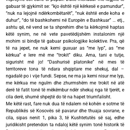
gabuar të gjykimit se: “kjo është një kërkesë e pamundur”,
“nuk na lejojnë ndërkombëtarët”, “nuk është ende koha e
duhur”, “do të bashkohemi në Europën e Bashkuar” … etj.,
ashtu që, në vend se ta shprehim dhe ta kërkojmë haptas
këtë synim, ne në vete pavetëdijshëm instalonim një
mohim si bindje të gabuar psikologjike kolektive. Pra, që
të na jepet, ne nuk kemi guxuar as “me lyp”, as “me
kërkua” e lere më me “trokit” diku. Ama, tani e tutje,
sigurisht më jo! “Dashurisë platonike” në mes të
territoreve tona të ndara shqiptare me shekuj, dal –
ngadalë po i vije fundi. Sepse, ne ma ja kemi nisur me lyp,
me kërkua me ngulm dhe zhurmshëm me trokit në atë
derë të fatit tonë të mëkëmbur ndër shekuj nga të tjerët, e
cila derë, shumë shpejtë do të na hapet triumfalisht.
Me këtë rast, fare nuk dua të ndalem në kohën e sotme të
Republikës së Kosovës së pavarur dhe thuaja sovrane, e
cila, sipas nenit 1, pika 3, të Kushtetutës së saj, edhe
juridikisht pretendon ta ndaloj këtë synim tonë historik të