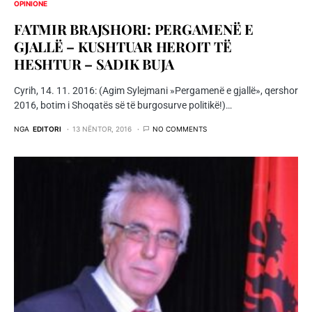
OPINIONE
FATMIR BRAJSHORI: PERGAMENË E
GJALLË – KUSHTUAR HEROIT TË
HESHTUR – SADIK BUJA
Cyrih, 14. 11. 2016: (Agim Sylejmani »Pergamenë e gjallë», qershor
2016, botim i Shoqatës së të burgosurve politikë!)…
NGA
EDITORI
13 NËNTOR, 2016
NO COMMENTS