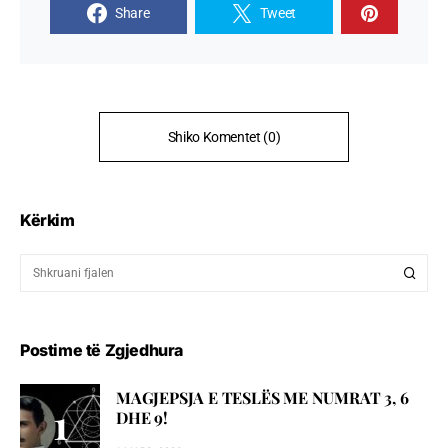
Share
Tweet
Shiko Komentet (0)
Kërkim
Postime të Zgjedhura
MAGJEPSJA E TESLËS ME NUMRAT 3, 6
DHE 9!