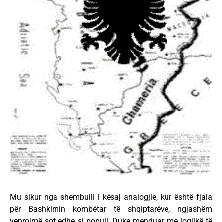
Mu sikur nga shembulli i kësaj analogjie, kur është fjala
për Bashkimin kombëtar të shqiptarëve, ngjashëm
veprojmë sot edhe si popull. Duke menduar me logjikë të