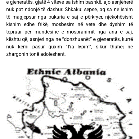
e gjeneratës, gjatë 4 viteve sa ishim bashkë, ajo asnjëherë
nuk pat ndonjë të dashur. Shkaku: sepse, aq sa ne ishim
të magjepsur nga bukuria e saj e përkryer, njëkohësisht
kishim edhe frikë, mosbesim në vete dhe dyshim të
tepruar për mundësinë e mospranimit nga ana e saj,
kështu që, asnjëri nga ne “donzhuanët” e gjeneratës, kurrë
nuk kemi pasur guxim “t’ia lypim”, sikur thuhej në
zhargonin tonë adoleshent.