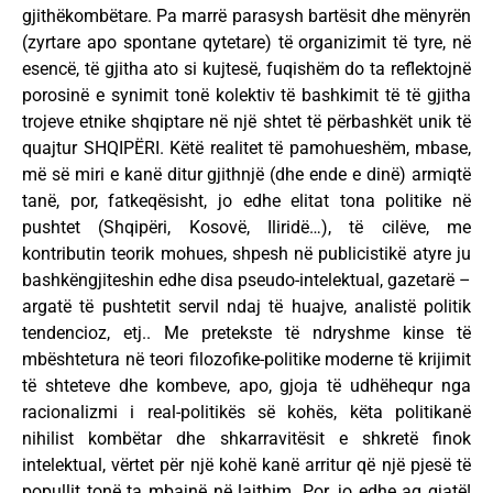
gjithëkombëtare. Pa marrë parasysh bartësit dhe mënyrën
(zyrtare apo spontane qytetare) të organizimit të tyre, në
esencë, të gjitha ato si kujtesë, fuqishëm do ta reflektojnë
porosinë e synimit tonë kolektiv të bashkimit të të gjitha
trojeve etnike shqiptare në një shtet të përbashkët unik të
quajtur SHQIPËRI. Këtë realitet të pamohueshëm, mbase,
më së miri e kanë ditur gjithnjë (dhe ende e dinë) armiqtë
tanë, por, fatkeqësisht, jo edhe elitat tona politike në
pushtet (Shqipëri, Kosovë, Iliridë…), të cilëve, me
kontributin teorik mohues, shpesh në publicistikë atyre ju
bashkëngjiteshin edhe disa pseudo-intelektual, gazetarë –
argatë të pushtetit servil ndaj të huajve, analistë politik
tendencioz, etj.. Me pretekste të ndryshme kinse të
mbështetura në teori filozofike-politike moderne të krijimit
të shteteve dhe kombeve, apo, gjoja të udhëhequr nga
racionalizmi i real-politikës së kohës, këta politikanë
nihilist kombëtar dhe shkarravitësit e shkretë finok
intelektual, vërtet për një kohë kanë arritur që një pjesë të
popullit tonë ta mbajnë në lajthim. Por, jo edhe aq gjatë!