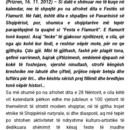
(Prizren, 16. 11. 2012) – Si datë e shënuar me të kuqe në
kalendar, me të shpejtë po na afrohet dita e Festës së
Flamurit. Në fakt, është dita e shpalljes së Pavarësisë së
Shqipërisë, por, shumica e shqiptarëve më tepër
parapëlqejmë ta quajnë si “Festa e Flamurit”. E flamurit
tonë kuqezi. Asaj “lecke” të gjakosur njollëzezë, e cila, që
nga ajo kohë kur lindi, e reshtur nëpër mote, për ne qe
gjithçka. Çdo gjë. Mbi të gjithash, fashë për plagët tona,
qefinë varrimesh, bajrak çiftëzimesh, emblemë djepash në
kokë të foshnjave, vjershë ninullash, strofë këngësh
kreshnike me lahutë dhe çifteli, prijëse nëpër beteja dhe
luftëra për liri… dhe kështu sërish prej fillimit dhe bredhjes
tonë nëpër histori…
Sa më shumë po na afrohet dita e 28 Nëntorit, e cila këtë
vit kalendarik përkon edhe me jubileun e 100 vjetorit të
themelimit të shtetit modern shqiptar, në të gjitha trojet
etnike të Shqipërisë natyrale, si dhe diasporë, aq më tepër
po shtohen aktivitetet të ndryshme kulturo-artistike të
dedikuara shënimit të kësaj feste të madhe