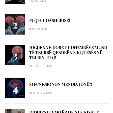
1 MARS, 2026
FUQIA E DASHURISË!
8 JANAR, 2026
HIGJIENA E DOBËT E DHËMBËVE MUND
TË TKURRË QENDRËN E KUJTESËS NË
TRURIN TUAJ!
21 DHJETOR, 2025
SI FUNKSIONON MENDJA JONË?!
21 DHJETOR, 2025
DIOGJENI I VARFËR QË NUK KISHTE