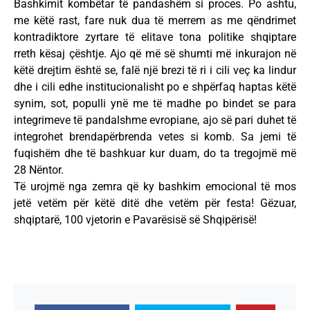
Bashkimit kombëtar të pandashëm si proces. Po ashtu,
me këtë rast, fare nuk dua të merrem as me qëndrimet
kontradiktore zyrtare të elitave tona politike shqiptare
rreth kësaj çështje. Ajo që më së shumti më inkurajon në
këtë drejtim është se, falë një brezi të ri i cili veç ka lindur
dhe i cili edhe institucionalisht po e shpërfaq haptas këtë
synim, sot, populli ynë me të madhe po bindet se para
integrimeve të pandalshme evropiane, ajo së pari duhet të
integrohet brendapërbrenda vetes si komb. Sa jemi të
fuqishëm dhe të bashkuar kur duam, do ta tregojmë më
28 Nëntor.
Të urojmë nga zemra që ky bashkim emocional të mos
jetë vetëm për këtë ditë dhe vetëm për festa! Gëzuar,
shqiptarë, 100 vjetorin e Pavarësisë së Shqipërisë!