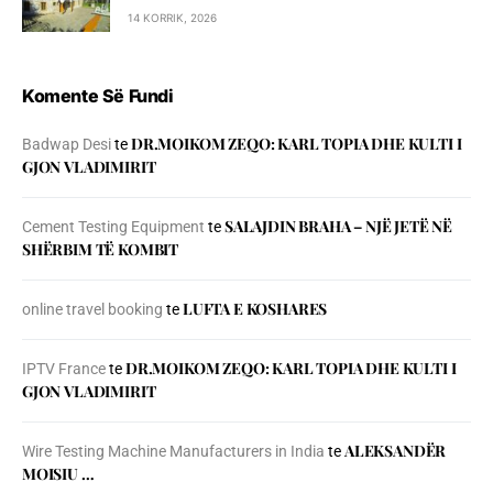
14 KORRIK, 2026
Komente Së Fundi
DR.MOIKOM ZEQO: KARL TOPIA DHE KULTI I
Badwap Desi
te
GJON VLADIMIRIT
SALAJDIN BRAHA – NJЁ JETЁ NЁ
Cement Testing Equipment
te
SHЁRBIM TЁ KOMBIT
LUFTA E KOSHARES
online travel booking
te
DR.MOIKOM ZEQO: KARL TOPIA DHE KULTI I
IPTV France
te
GJON VLADIMIRIT
ALEKSANDËR
Wire Testing Machine Manufacturers in India
te
MOISIU …