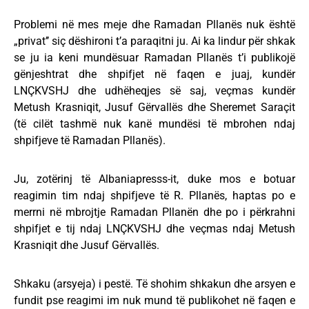
Problemi në mes meje dhe Ramadan Pllanës nuk është
„privat’’ siç dëshironi t’a paraqitni ju. Ai ka lindur për shkak
se ju ia keni mundësuar Ramadan Pllanës t’i publikojë
gënjeshtrat dhe shpifjet në faqen e juaj, kundër
LNÇKVSHJ dhe udhëheqjes së saj, veçmas kundër
Metush Krasniqit, Jusuf Gërvallës dhe Sheremet Saraçit
(të cilët tashmë nuk kanë mundësi të mbrohen ndaj
shpifjeve të Ramadan Pllanës).
Ju, zotërinj të Albaniapresss-it, duke mos e botuar
reagimin tim ndaj shpifjeve të R. Pllanës, haptas po e
merrni në mbrojtje Ramadan Pllanën dhe po i përkrahni
shpifjet e tij ndaj LNÇKVSHJ dhe veçmas ndaj Metush
Krasniqit dhe Jusuf Gërvallës.
Shkaku (arsyeja) i pestë. Të shohim shkakun dhe arsyen e
fundit pse reagimi im nuk mund të publikohet në faqen e