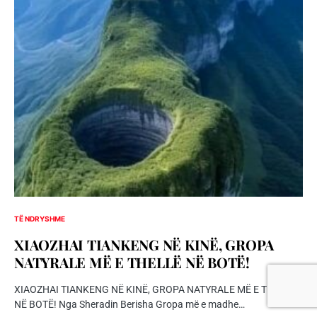
TË NDRYSHME
XIAOZHAI TIANKENG NË KINË, GROPA
NATYRALE MË E THELLË NË BOTË!
XIAOZHAI TIANKENG NË KINË, GROPA NATYRALE MË E THELLË
NË BOTË! Nga Sheradin Berisha Gropa më e madhe…