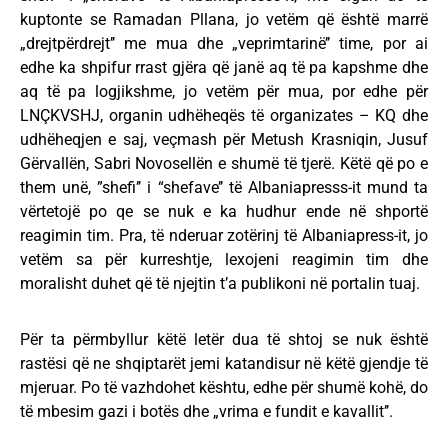
kuptonte se Ramadan Pllana, jo vetëm që është marrë
„drejtpërdrejt’’ me mua dhe „veprimtarinë’’ time, por ai
edhe ka shpifur rrast gjëra që janë aq të pa kapshme dhe
aq të pa logjikshme, jo vetëm për mua, por edhe për
LNÇKVSHJ, organin udhëheqës të organizates – KQ dhe
udhëheqjen e saj, veçmash për Metush Krasniqin, Jusuf
Gërvallën, Sabri Novosellën e shumë të tjerë. Këtë që po e
them unë, ”shefi’’ i “shefave’’ të Albaniapresss-it mund ta
vërtetojë po qe se nuk e ka hudhur ende në shportë
reagimin tim. Pra, të nderuar zotërinj të Albaniapress-it, jo
vetëm sa për kurreshtje, lexojeni reagimin tim dhe
moralisht duhet që të njejtin t’a publikoni në portalin tuaj.
Për ta përmbyllur këtë letër dua të shtoj se nuk është
rastësi që ne shqiptarët jemi katandisur në këtë gjendje të
mjeruar. Po të vazhdohet kështu, edhe për shumë kohë, do
të mbesim gazi i botës dhe „vrima e fundit e kavallit’’.