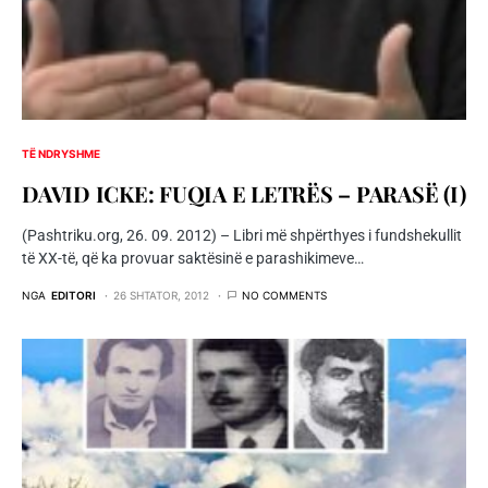
TË NDRYSHME
DAVID ICKE: FUQIA E LETRËS – PARASË (I)
(Pashtriku.org, 26. 09. 2012) – Libri më shpërthyes i fundshekullit
të XX-të, që ka provuar saktësinë e parashikimeve…
NGA
EDITORI
26 SHTATOR, 2012
NO COMMENTS