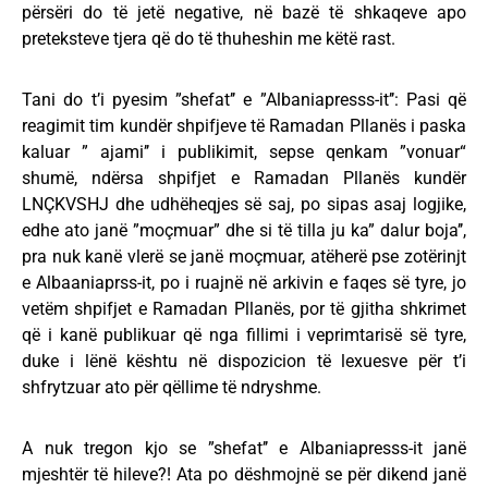
përsëri do të jetë negative, në bazë të shkaqeve apo
preteksteve tjera që do të thuheshin me këtë rast.
Tani do t’i pyesim ”shefat’’ e ”Albaniapresss-it’’: Pasi që
reagimit tim kundër shpifjeve të Ramadan Pllanës i paska
kaluar ” ajami’’ i publikimit, sepse qenkam ”vonuar“
shumë, ndërsa shpifjet e Ramadan Pllanës kundër
LNÇKVSHJ dhe udhëheqjes së saj, po sipas asaj logjike,
edhe ato janë ”moçmuar” dhe si të tilla ju ka” dalur boja’’,
pra nuk kanë vlerë se janë moçmuar, atëherë pse zotërinjt
e Albaaniaprss-it, po i ruajnë në arkivin e faqes së tyre, jo
vetëm shpifjet e Ramadan Pllanës, por të gjitha shkrimet
që i kanë publikuar që nga fillimi i veprimtarisë së tyre,
duke i lënë kështu në dispozicion të lexuesve për t’i
shfrytzuar ato për qëllime të ndryshme.
A nuk tregon kjo se ”shefat’’ e Albaniapresss-it janë
mjeshtër të hileve?! Ata po dëshmojnë se për dikend janë