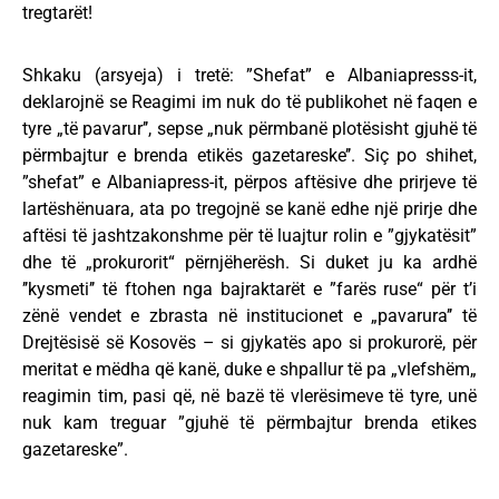
tregtarët!
Shkaku (arsyeja) i tretë: ”Shefat” e Albaniapresss-it,
deklarojnë se Reagimi im nuk do të publikohet në faqen e
tyre „të pavarur’’, sepse „nuk përmbanë plotësisht gjuhë të
përmbajtur e brenda etikës gazetareske’’. Siç po shihet,
”shefat” e Albaniapress-it, përpos aftësive dhe prirjeve të
lartëshënuara, ata po tregojnë se kanë edhe një prirje dhe
aftësi të jashtzakonshme për të luajtur rolin e ”gjykatësit”
dhe të „prokurorit“ përnjëherësh. Si duket ju ka ardhë
’’kysmeti’’ të ftohen nga bajraktarët e ”farës ruse“ për t’i
zënë vendet e zbrasta në institucionet e „pavarura’’ të
Drejtësisë së Kosovës – si gjykatës apo si prokurorë, për
meritat e mëdha që kanë, duke e shpallur të pa „vlefshëm„
reagimin tim, pasi që, në bazë të vlerësimeve të tyre, unë
nuk kam treguar ”gjuhë të përmbajtur brenda etikes
gazetareske”.