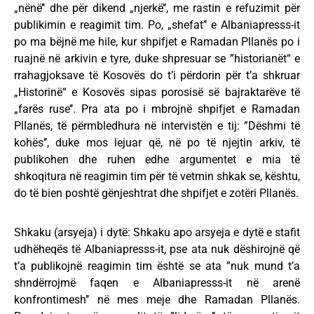
„nënë’’ dhe për dikend „njerkë’’, me rastin e refuzimit për
publikimin e reagimit tim. Po, „shefat’’ e Albaniapresss-it
po ma bëjnë me hile, kur shpifjet e Ramadan Pllanës po i
ruajnë në arkivin e tyre, duke shpresuar se ”historianët“ e
rrahagjoksave të Kosovës do t’i përdorin për t’a shkruar
„Historinë“ e Kosovës sipas porosisë së bajraktarëve të
„farës ruse’’. Pra ata po i mbrojnë shpifjet e Ramadan
Pllanës, të përmbledhura në intervistën e tij: ”Dëshmi të
kohës’’, duke mos lejuar që, në po të njejtin arkiv, të
publikohen dhe ruhen edhe argumentet e mia të
shkoqitura në reagimin tim për të vetmin shkak se, kështu,
do të bien poshtë gënjeshtrat dhe shpifjet e zotëri Pllanës.
Shkaku (arsyeja) i dytë: Shkaku apo arsyeja e dytë e stafit
udhëheqës të Albaniapresss-it, pse ata nuk dëshirojnë që
t’a publikojnë reagimin tim është se ata ”nuk mund t’a
shndërrojmë faqen e Albaniapresss-it në arenë
konfrontimesh’’ në mes meje dhe Ramadan Pllanës.