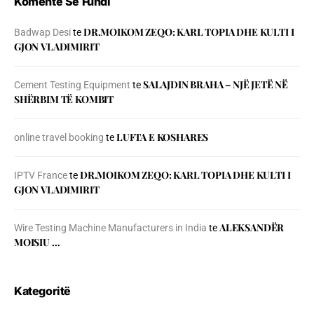
Komente Së Fundi
DR.MOIKOM ZEQO: KARL TOPIA DHE KULTI I
Badwap Desi
te
GJON VLADIMIRIT
SALAJDIN BRAHA – NJЁ JETЁ NЁ
Cement Testing Equipment
te
SHЁRBIM TЁ KOMBIT
LUFTA E KOSHARES
online travel booking
te
DR.MOIKOM ZEQO: KARL TOPIA DHE KULTI I
IPTV France
te
GJON VLADIMIRIT
ALEKSANDËR
Wire Testing Machine Manufacturers in India
te
MOISIU …
Kategoritë