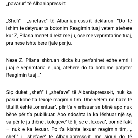
„pavarur’’ të Albaniapress-it:
„Shefi’’ i „shefave’’ të Albaniapresss-it deklaron: ”Do të
ishim te detyruar ta botonim Reagimin tuaj vetem atehere
kur Z, Pllana merret direkt me ju, ose me veprimtarine tuaj,
pra nese ishte bere fjale per ju.
Nese Z. Pllana shkruan dicka ku perfshihet edhe emri i
juaj e veprimtaria e juaj, atehere do ta botojme patjeter
Reagimin tuaj…’’
Siç duket „shefi’’ i „shefave’’ të Albaniapresss-it, nuk ka
pasur kohë t’a lexojë reagimin tim. Dhe vetëm në bazë të
titullit është „orientuar’’, për t’a vlerësuar se bënë apo nuk
bënë për t’a publikuar. Apo ndoshta ia ka lëshuar një sy,
sa për të ju thënë „kolegëve’’ të tij se e „lexova’’, por në fakt
– nuk e ka lexuar. Po t’a kishte lexuar reagimin tim, „
shefi’’ i „shefave’’ të Albaniapresss-it, me siguri do të