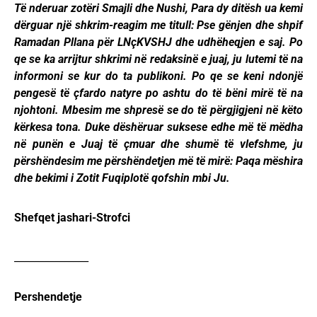
Të nderuar zotëri Smajli dhe Nushi, Para dy ditësh ua kemi
dërguar një shkrim-reagim me titull: Pse gënjen dhe shpif
Ramadan Pllana për LNçKVSHJ dhe udhëheqjen e saj. Po
qe se ka arrijtur shkrimi në redaksinë e juaj, ju lutemi të na
informoni se kur do ta publikoni. Po qe se keni ndonjë
pengesë të çfardo natyre po ashtu do të bëni mirë të na
njohtoni. Mbesim me shpresë se do të përgjigjeni në këto
kërkesa tona. Duke dëshëruar suksese edhe më të mëdha
në punën e Juaj të çmuar dhe shumë të vlefshme, ju
përshëndesim me përshëndetjen më të mirë: Paqa mëshira
dhe bekimi i Zotit Fuqiplotë qofshin mbi Ju.
Shefqet jashari-Strofci
_______________
Pershendetje