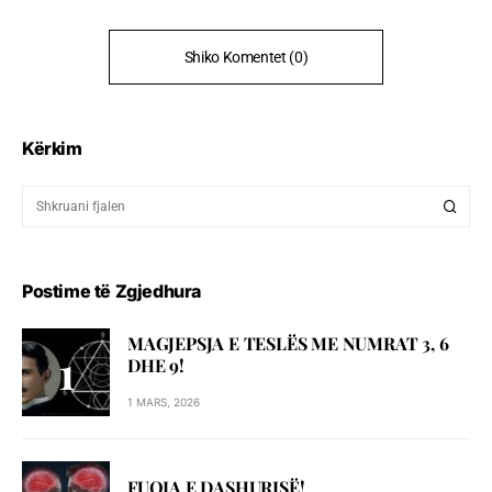
Shiko Komentet (0)
Kërkim
Postime të Zgjedhura
MAGJEPSJA E TESLËS ME NUMRAT 3, 6
DHE 9!
1 MARS, 2026
FUQIA E DASHURISË!