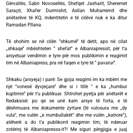
Gërvallës, Sabri Novosellës, Shefqet Jasharit, Sheremet
Saraçit, Xhafer Durmishit, Asllan Muharremit dhe
anëtarëve të KQ, indentitetin e të cilëve nuk e ka ditur
Ramadan Pllana.
Të shohim se në cilën ”shkumë’’ të detit, apo në cilat
„shkaqe’’ mbështeten ” shefat’’ e Albaniapressit, për t’a
arsyetuar vendimin e tyre për mos publikimin e reagimit
tim në Albaniapress, pra në faqen e tyre të ” pavarur’’.
Shkaku (arsyeja) i parë: Se gjoja reagimi im ka mbërri me
një ”vonesë dyvjeçare’’ dhe si i tillë ” e ka „humbur
kuptimin’’ për t’u publikuar. Shtrohet pyetja për anëtarët e
Redaksisë: po qe se unë kam arsye të forta, e të
dëshmuara me dokumente zyrtare (të vulosura me „dy
vula“, me vulën „e rrumbullakët“ dhe me vulën „katrore“),
atëherë a do t’a publikonit reagimin tim, të nderuar
zotërinj të Albaniapresss-it?! Me siguri përgjigja e juaj