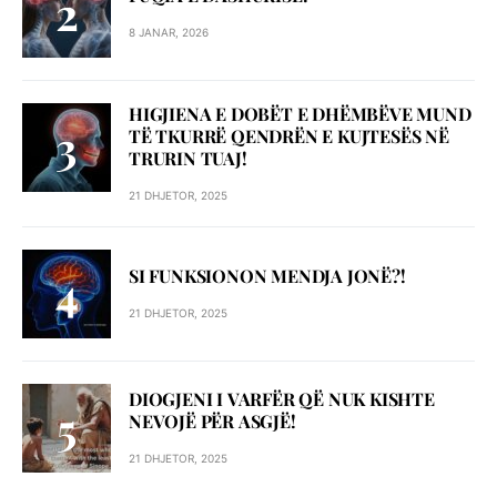
8 JANAR, 2026
HIGJIENA E DOBËT E DHËMBËVE MUND
TË TKURRË QENDRËN E KUJTESËS NË
TRURIN TUAJ!
21 DHJETOR, 2025
SI FUNKSIONON MENDJA JONË?!
21 DHJETOR, 2025
DIOGJENI I VARFËR QË NUK KISHTE
NEVOJË PËR ASGJË!
21 DHJETOR, 2025