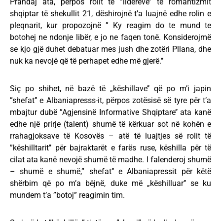
Prandaj ata, përpos rolit të ”liderëve’’ të romantizmit
shqiptar të shekullit 21, dëshirojnë t’a luajnë edhe rolin e
pleqnarit, kur propozojnë ” Ky reagim do te mund te
botohej ne ndonje libër, e jo ne faqen tonë. Konsiderojmë
se kjo gjë duhet debatuar mes jush dhe zotëri Pllana, dhe
nuk ka nevojë që të perhapet edhe më gjerë.’’
Siç po shihet, në bazë të „këshillave’’ që po m’i japin
”shefat’’ e Albaniapresss-it, përpos zotësisë së tyre për t’a
mbajtur dubë ”Agjensinë Informative Shqiptare’’ ata kanë
edhe një prirje (talent) shumë të kërkuar sot në kohën e
rrahagjoksave të Kosovës – atë të luajtjes së rolit të
”këshilltarit’’ për bajraktarët e farës ruse, këshilla për të
cilat ata kanë nevojë shumë të madhe. I falenderoj shumë
– shumë e shumë,” shefat’’ e Albaniapressit për këtë
shërbim që po m’a bëjnë, duke më „këshilluar’’ se ku
mundem t’a ”botoj” reagimin tim.