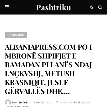
Pashtriku
TË NDRYSHME
ALBANIAPRESS.COM PO I
MBRONË SHPIFJET E
RAMADAN PLLANËS NDAJ
LNÇKVSHJ, METUSH
KRASNIQIT, JUSUF
GËRVALLËS DHE….
NGA
EDITORI
15 SHKURT, 2024
10 MINUTA PËR TË LEXUAR