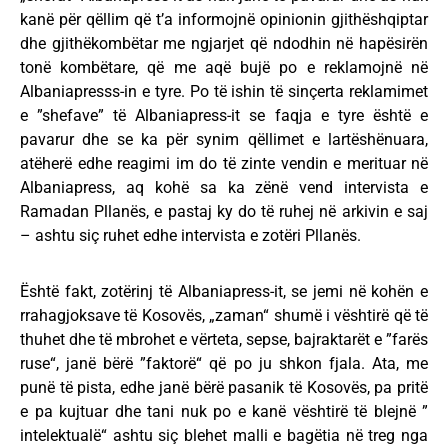
kanë për qëllim që t’a informojnë opinionin gjithëshqiptar
dhe gjithëkombëtar me ngjarjet që ndodhin në hapësirën
tonë kombëtare, që me aqë bujë po e reklamojnë në
Albaniapresss-in e tyre. Po të ishin të sinçerta reklamimet
e ”shefave” të Albaniapress-it se faqja e tyre është e
pavarur dhe se ka për synim qëllimet e lartëshënuara,
atëherë edhe reagimi im do të zinte vendin e merituar në
Albaniapress, aq kohë sa ka zënë vend intervista e
Ramadan Pllanës, e pastaj ky do të ruhej në arkivin e saj
– ashtu siç ruhet edhe intervista e zotëri Pllanës.
Është fakt, zotërinj të Albaniapress-it, se jemi në kohën e
rrahagjoksave të Kosovës, „zaman“ shumë i vështirë që të
thuhet dhe të mbrohet e vërteta, sepse, bajraktarët e ”farës
ruse“, janë bërë ”faktorë“ që po ju shkon fjala. Ata, me
punë të pista, edhe janë bërë pasanik të Kosovës, pa pritë
e pa kujtuar dhe tani nuk po e kanë vështirë të blejnë ”
intelektualë“ ashtu siç blehet malli e bagëtia në treg nga