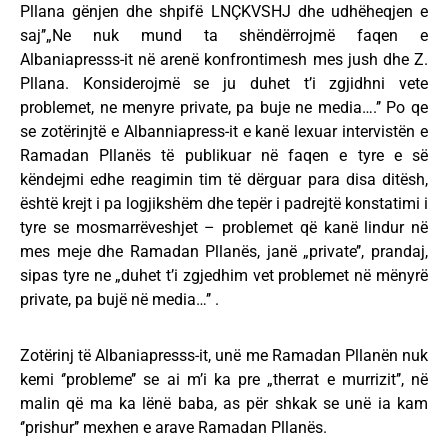
Pllana gënjen dhe shpifë LNÇKVSHJ dhe udhëheqjen e
saj’’„Ne nuk mund ta shëndërrojmë faqen e
Albaniapresss-it në arenë konfrontimesh mes jush dhe Z.
Pllana. Konsiderojmë se ju duhet t’i zgjidhni vete
problemet, ne menyre private, pa buje ne media….’’ Po qe
se zotërinjtë e Albanniapress-it e kanë lexuar intervistën e
Ramadan Pllanës të publikuar në faqen e tyre e së
këndejmi edhe reagimin tim të dërguar para disa ditësh,
është krejt i pa logjikshëm dhe tepër i padrejtë konstatimi i
tyre se mosmarrëveshjet – problemet që kanë lindur në
mes meje dhe Ramadan Pllanës, janë „private’’, prandaj,
sipas tyre ne „duhet t’i zgjedhim vet problemet në mënyrë
private, pa bujë në media…’’ .
Zotërinj të Albaniapresss-it, unë me Ramadan Pllanën nuk
kemi ‘’probleme’’ se ai m’i ka pre „therrat e murrizit’’, në
malin që ma ka lënë baba, as për shkak se unë ia kam
‘’prishur’’ mexhen e arave Ramadan Pllanës.