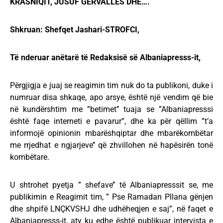
KRASNIQIT, JUSUF GËRVALLËS DHE….
Shkruan: Shefqet Jashari-STROFCI,
Të nderuar anëtarë të Redaksisë së Albaniapresss-it,
Përgjigja e juaj se reagimin tim nuk do ta publikoni, duke i
numruar disa shkaqe, apo arsye, është një vendim që bie
në kundërshtim me ”betimet’’ tuaja se ”Albaniapresssi
është faqe interneti e pavarur”, dhe ka për qëllim ”t’a
informojë opinionin mbarëshqiptar dhe mbarëkombëtar
me rrjedhat e ngjarjeve’’ që zhvillohen në hapësirën tonë
kombëtare.
U shtrohet pyetja ” shefave’’ të Albaniapresssit se, me
publikimin e Reagimit tim, ” Pse Ramadan Pllana gënjen
dhe shpifë LNÇKVSHJ dhe udhëheqjen e saj”, në faqet e
Albaniapresss-it, aty ku edhe është publikuar intervista e