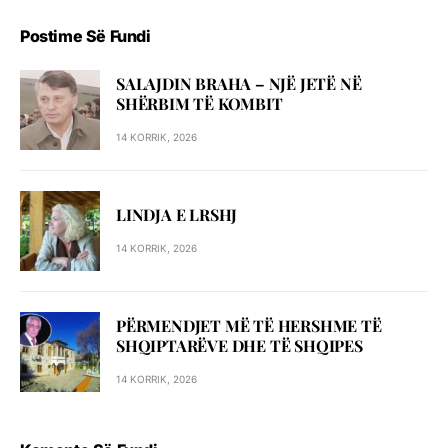
Postime Së Fundi
SALAJDIN BRAHA – NJЁ JETЁ NЁ
SHЁRBIM TЁ KOMBIT
14 KORRIK, 2026
LINDJA E LRSHJ
14 KORRIK, 2026
PËRMENDJET MË TË HERSHME TË
SHQIPTARËVE DHE TË SHQIPES
14 KORRIK, 2026