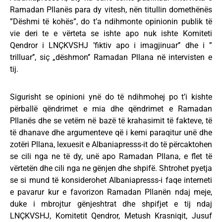
Ramadan Pllanës para dy vitesh, nën titullin domethënës
”Dëshmi të kohës”, do t’a ndihmonte opinionin publik të
vie deri te e vërteta se ishte apo nuk ishte Komiteti
Qendror i LNÇKVSHJ ’fiktiv apo i imagjinuar’’ dhe i ”
trilluar’’, siç „dëshmon’’ Ramadan Pllana në intervisten e
tij.
Sigurisht se opinioni ynë do të ndihmohej po t’i kishte
përballë qëndrimet e mia dhe qëndrimet e Ramadan
Pllanës dhe se vetëm në bazë të krahasimit të fakteve, të
të dhanave dhe argumenteve që i kemi paraqitur unë dhe
zotëri Pllana, lexuesit e Albaniapresss-it do të përcaktohen
se cili nga ne të dy, unë apo Ramadan Pllana, e flet të
vërtetën dhe cili nga ne gënjen dhe shpifë. Shtrohet pyetja
se si mund të konsiderohet Albaniapresss-i faqe interneti
e pavarur kur e favorizon Ramadan Pllanën ndaj meje,
duke i mbrojtur gënjeshtrat dhe shpifjet e tij ndaj
LNÇKVSHJ, Komitetit Qendror, Metush Krasniqit, Jusuf