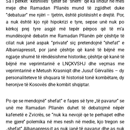
Sa i përket ”këshillës” tjetër se ”sherri” që ka lindur në mes
meje dhe Ramadan Pllanës mund të zgjidhet duke
”debatuar“ me njëri – tjetrin, është plotësisht e drejtë. Por,
a nuk është kjo një hipokrizi e tyre, sepse unë nuk po
kërkoj prej tyre asgjë më tepër përpos që të m’a
mundësojnë debatin me Ramadan Pllanën për çështje të
cilat nuk janë aspak ”private’’ siç pretendojnë ”shefat” e
Albaniapressit, por janë çështje që kanë të bëjnë me
ngjarje shumë të rëndësishme historike; çështje që kanë të
bëjnë me veprimtarinë e LNÇKVSHJ dhe veçmas me
veprimtarinë e Metush Krasniqit dhe Jusuf Gërvallës – dy
personaliteteve të shquara të historisë tonë kombëtare, dy
heronjve të Kosovës dhe kombit shqiptar.
Po qe se mendojnë” shefat” e faqes së tyre „të pavarur’’ se
unë me Ramadan Pllanën duhet të debatojmë nëpër
kafenetë e Zvicrës, se ”nuk ka nevojë qe te perhapet edhe
me gjere’’ polemika në mes nesh në medie, kjo tregon se
„shefat’’ Albanapress-it as nuk janë të pavarur dhe as nuk