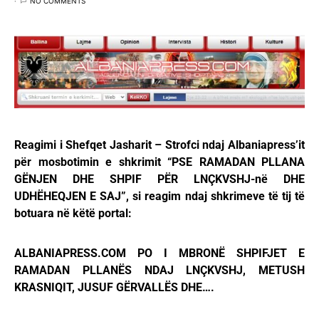
NO COMMENTS
Reagimi i Shefqet Jasharit – Strofci ndaj Albaniapress’it
për mosbotimin e shkrimit “PSE RAMADAN PLLANA
GËNJEN DHE SHPIF PËR LNÇKVSHJ-në DHE
UDHËHEQJEN E SAJ”, si reagim ndaj shkrimeve të tij të
botuara në këtë portal:
ALBANIAPRESS.COM PO I MBRONË SHPIFJET E
RAMADAN PLLANËS NDAJ LNÇKVSHJ, METUSH
KRASNIQIT, JUSUF GËRVALLËS DHE….