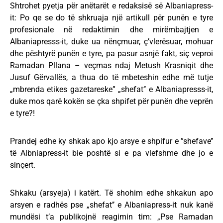
Shtrohet pyetja për anëtarët e redaksisë së Albaniapress-
it: Po qe se do të shkruaja një artikull për punën e tyre
profesionale në redaktimin dhe mirëmbajtjen e
Albaniapresss-it, duke ua nënçmuar, ç’vlerësuar, mohuar
dhe pështyrë punën e tyre, pa pasur asnjë fakt, siç veproi
Ramadan Pllana – veçmas ndaj Metush Krasniqit dhe
Jusuf Gërvallës, a thua do të mbeteshin edhe më tutje
„mbrenda etikes gazetareske” „shefat’’ e Albaniapresss-it,
duke mos qarë kokën se çka shpifet për punën dhe veprën
e tyre?!
Prandej edhe ky shkak apo kjo arsye e shpifur e ”shefave’’
të Albniapress-it bie poshtë si e pa vlefshme dhe jo e
sinçert.
Shkaku (arsyeja) i katërt. Të shohim edhe shkakun apo
arsyen e radhës pse „shefat’’ e Albaniapress-it nuk kanë
mundësi t’a publikojnë reagimin tim: „Pse Ramadan