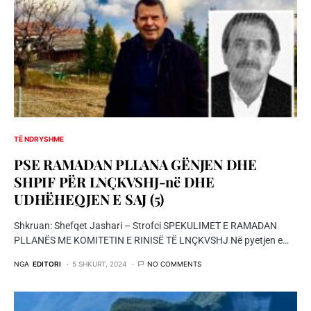
TË NDRYSHME
PSE RAMADAN PLLANA GËNJEN DHE
SHPIF PËR LNÇKVSHJ-në DHE
UDHËHEQJEN E SAJ (5)
Shkruan: Shefqet Jashari – Strofci SPEKULIMET E RAMADAN
PLLANËS ME KOMITETIN E RINISË TË LNÇKVSHJ Në pyetjen e…
NGA
EDITORI
5 SHKURT, 2024
NO COMMENTS