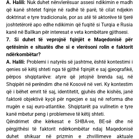
A. Halili:
Nuk duhet nënvlerësuar assesi ndikimin e madh
që kanë shtetet fqinje në radhë të parë, të cilat ndjekin
doktrinat e tyre tradicionale, por as atë të aktorëve të tjerë
joshtetërorë apo edhe ndikimin që fuqitë si Turqia e Rusia
kanë në Ballkan për interesat e veta kombëtare gjithsesi.
7. Si duhet të veprojnë fqinjët e Maqedonisë për
qetësimin e situatës dhe si e vlerësoni rolin e faktorit
ndërkombëtar?
A. Halili:
Problemi i natyrës së jashtme, është kontestimi i
qenies së këtij shteti nga të gjithë fqinjët e saj gjeografikë,
përpos shqiptarëve: atyre që jetojnë brenda saj, në
Shqipëri në perëndim dhe në Kosovë në veri. Ky kontestim
që i bëhet emrit të saj, identitetit, gjuhës dhe kishës, janë
faktorë objektivë kyçë për ngecjen e saj në reforma dhe
rrugën e saj euro-atlantike. Shqiptarët pa vullnetin e tyre
kanë mbetur peng i problemeve të këtij shteti.
Qëndrimet dhe kërkesat e SHBA-ve, BE-së dhe në
përgjithësi të faktorit ndërkombëtar ndaj Maqedonisë
duhet shikuar në prizmin e zhvillimeve aktuale