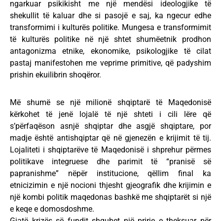
ngarkuar psikikisht me një mendësi ideologjike të
shekullit të kaluar dhe si pasojë e saj, ka ngecur edhe
transformimi i kulturës politike. Mungesa e transformimit
të kulturës politike në një shtet shumëetnik prodhon
antagonizma etnike, ekonomike, psikologjike të cilat
pastaj manifestohen me veprime primitive, që padyshim
prishin ekuilibrin shoqëror.
Më shumë se një milionë shqiptarë të Maqedonisë
kërkohet të jenë lojalë të një shteti i cili lëre që
s’përfaqëson asnjë shqiptar dhe asgjë shqiptare, por
madje është antishqiptar që në gjenezën e krijimit të tij.
Lojaliteti i shqiptarëve të Maqedonisë i shprehur përmes
politikave integruese dhe parimit të “pranisë së
papranishme” nëpër institucione, qëllim final ka
etnicizimin e një nocioni thjesht gjeografik dhe krijimin e
një kombi politik maqedonas bashkë me shqiptarët si një
e keqe e domosdoshme.
Gjatë krizës së fundit shquhet një prirje e theksuar për