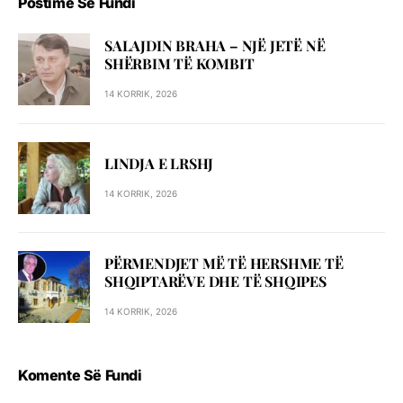
Postime Së Fundi
SALAJDIN BRAHA – NJЁ JETЁ NЁ
SHЁRBIM TЁ KOMBIT
14 KORRIK, 2026
LINDJA E LRSHJ
14 KORRIK, 2026
PËRMENDJET MË TË HERSHME TË
SHQIPTARËVE DHE TË SHQIPES
14 KORRIK, 2026
Komente Së Fundi