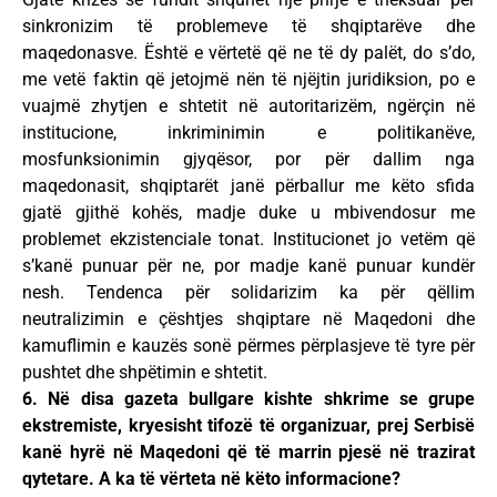
sinkronizim të problemeve të shqiptarëve dhe
maqedonasve. Është e vërtetë që ne të dy palët, do s’do,
me vetë faktin që jetojmë nën të njëjtin juridiksion, po e
vuajmë zhytjen e shtetit në autoritarizëm, ngërçin në
institucione, inkriminimin e politikanëve,
mosfunksionimin gjyqësor, por për dallim nga
maqedonasit, shqiptarët janë përballur me këto sfida
gjatë gjithë kohës, madje duke u mbivendosur me
problemet ekzistenciale tonat. Institucionet jo vetëm që
s’kanë punuar për ne, por madje kanë punuar kundër
nesh. Tendenca për solidarizim ka për qëllim
neutralizimin e çështjes shqiptare në Maqedoni dhe
kamuflimin e kauzës sonë përmes përplasjeve të tyre për
pushtet dhe shpëtimin e shtetit.
6. Në disa gazeta bullgare kishte shkrime se grupe
ekstremiste, kryesisht tifozë të organizuar, prej Serbisë
kanë hyrë në Maqedoni që të marrin pjesë në trazirat
qytetare. A ka të vërteta në këto informacione?