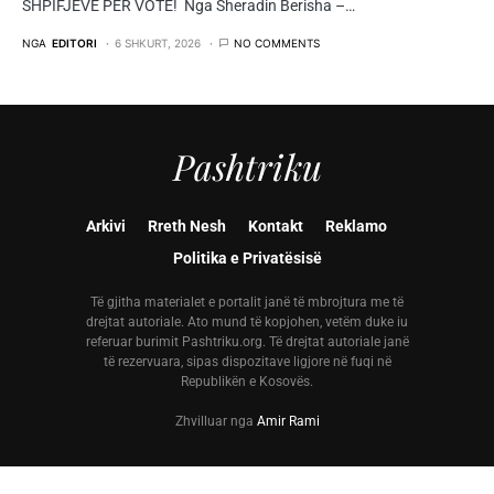
SHPIFJEVE PËR VOTË! Nga Sheradin Berisha –…
NGA
EDITORI
6 SHKURT, 2026
NO COMMENTS
Pashtriku
Arkivi
Rreth Nesh
Kontakt
Reklamo
Politika e Privatësisë
Të gjitha materialet e portalit janë të mbrojtura me të
drejtat autoriale. Ato mund të kopjohen, vetëm duke iu
referuar burimit Pashtriku.org. Të drejtat autoriale janë
të rezervuara, sipas dispozitave ligjore në fuqi në
Republikën e Kosovës.
Zhvilluar nga
Amir Rami