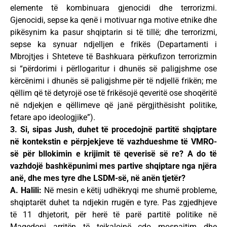
elemente të kombinuara gjenocidi dhe terrorizmi.
Gjenocidi, sepse ka qenë i motivuar nga motive etnike dhe
pikësynim ka pasur shqiptarin si të tillë; dhe terrorizmi,
sepse ka synuar ndjelljen e frikës (Departamenti i
Mbrojtjes i Shteteve të Bashkuara përkufizon terrorizmin
si “përdorimi i përllogaritur i dhunës së paligjshme ose
kërcënimi i dhunës së paligjshme për të ndjellë frikën; me
qëllim që të detyrojë ose të frikësojë qeveritë ose shoqëritë
në ndjekjen e qëllimeve që janë përgjithësisht politike,
fetare apo ideologjike”).
3. Si, sipas Jush, duhet të procedojnë partitë shqiptare
në kontekstin e përpjekjeve të vazhdueshme të VMRO-
së për bllokimin e krijimit të qeverisë së re? A do të
vazhdojë bashkëpunimi mes partive shqiptare nga njëra
anë, dhe mes tyre dhe LSDM-së, në anën tjetër?
A. Halili:
Në mesin e këtij udhëkryqi me shumë probleme,
shqiptarët duhet ta ndjekin rrugën e tyre. Pas zgjedhjeve
të 11 dhjetorit, për herë të parë partitë politike në
Maqedoni arritën të tejkalojnë çdo mospajtim dhe