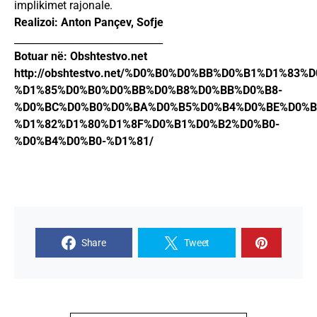
implikimet rajonale.
Realizoi: Anton Pançev, Sofje
______________________________
Botuar në: Obshtestvo.net
http://obshtestvo.net/%D0%B0%D0%BB%D0%B1%D1%83
%D1%85%D0%B0%D0%BB%D0%B8%D0%BB%D0%B8-
%D0%BC%D0%B0%D0%BA%D0%B5%D0%B4%D0%BE%D0%B
%D1%82%D1%80%D1%8F%D0%B1%D0%B2%D0%B0-
%D0%B4%D0%B0-%D1%81/
Share
Tweet