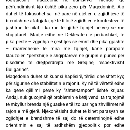
përfundimisht kjo është pika zero për Maqedoninë. Ajo
duhet të fokusohet sa më parë në gjetjen e zgjidhjeve të
brendshme afatgjata, që të fillojë zgjidhjen e kontesteve të
jashtme të cilat i ka me të gjithë fqinjët përveç se me
shqiptarët. Madje edhe në Dekleratën e përbashkët, te
pika pestë – zgjidhja e çështjes së emrit dhe pika gjashtë
– marrëdhënie të mira me fqinjët, kanë paraparë
klauzolën “përfshirje e shqiptarëve në grupin e punës për
bisedime të drejtpërdrejta me Greqinë, respektivisht
Bullgarinë”.
Maqedonia duhet shikuar si hapësirë, tërësi dhe shtet kyç
për sigurinë dhe stabilitetin e rajonit. Ky në të vërtetë edhe
ka qenë qëllimi përse ky “shtet-tampon” është krijuar.
Andaj, nuk guxojmë që problemin e këtij vendi ta trajtojmë
të mbyllur brenda një guaske e të izoluar nga zhvillimet në
rajon e më gjerë. Njëkohësisht duhet të kihet parasysh se
zgjidhjet e brendshme të saj do të determinojnë edhe
orientimin e saj të ardhshëm gjeopolitik por edhe