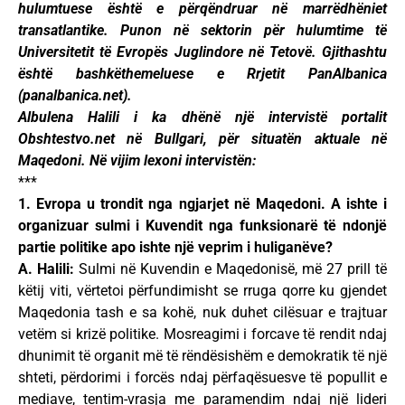
hulumtuese është e përqëndruar në marrëdhëniet
transatlantike. Punon në sektorin për hulumtime të
Universitetit të Evropës Juglindore në Tetovë. Gjithashtu
është bashkëthemeluese e Rrjetit PanAlbanica
(panalbanica.net).
Albulena Halili i ka dhënë një intervistë portalit
Obshtestvo.net në Bullgari, për situatën aktuale në
Maqedoni. Në vijim lexoni intervistën:
***
1. Evropa u trondit nga ngjarjet në Maqedoni. A ishte i
organizuar sulmi i Kuvendit nga funksionarë të ndonjë
partie politike apo ishte një veprim i huliganëve?
A. Halili:
Sulmi në Kuvendin e Maqedonisë, më 27 prill të
këtij viti, vërtetoi përfundimisht se rruga qorre ku gjendet
Maqedonia tash e sa kohë, nuk duhet cilësuar e trajtuar
vetëm si krizë politike. Mosreagimi i forcave të rendit ndaj
dhunimit të organit më të rëndësishëm e demokratik të një
shteti, përdorimi i forcës ndaj përfaqësuesve të popullit e
mediave, tentim-vrasja me paramendim ndaj një lideri