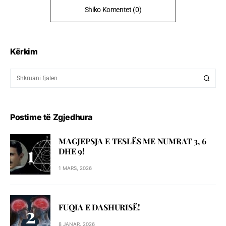
Shiko Komentet (0)
Kërkim
Postime të Zgjedhura
MAGJEPSJA E TESLËS ME NUMRAT 3, 6
DHE 9!
1 MARS, 2026
FUQIA E DASHURISË!
8 JANAR, 2026