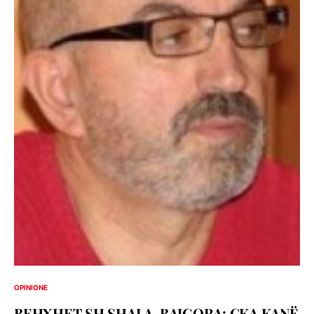
OPINIONE
BEHXHET SH.SHALA-BAJGORA: ÇKA KANË