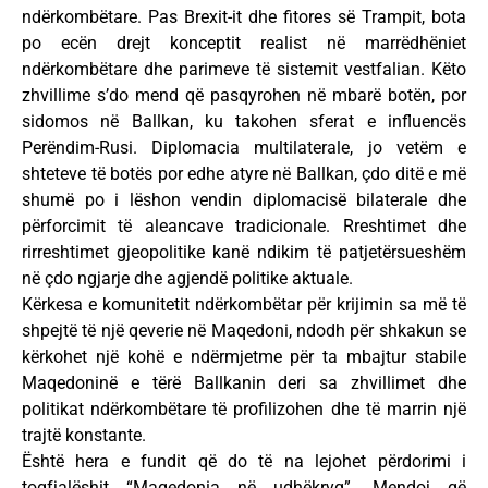
ndërkombëtare. Pas Brexit-it dhe fitores së Trampit, bota
po ecën drejt konceptit realist në marrëdhëniet
ndërkombëtare dhe parimeve të sistemit vestfalian. Këto
zhvillime s’do mend që pasqyrohen në mbarë botën, por
sidomos në Ballkan, ku takohen sferat e influencës
Perëndim-Rusi. Diplomacia multilaterale, jo vetëm e
shteteve të botës por edhe atyre në Ballkan, çdo ditë e më
shumë po i lëshon vendin diplomacisë bilaterale dhe
përforcimit të aleancave tradicionale. Rreshtimet dhe
rirreshtimet gjeopolitike kanë ndikim të patjetërsueshëm
në çdo ngjarje dhe agjendë politike aktuale.
Kërkesa e komunitetit ndërkombëtar për krijimin sa më të
shpejtë të një qeverie në Maqedoni, ndodh për shkakun se
kërkohet një kohë e ndërmjetme për ta mbajtur stabile
Maqedoninë e tërë Ballkanin deri sa zhvillimet dhe
politikat ndërkombëtare të profilizohen dhe të marrin një
trajtë konstante.
Është hera e fundit që do të na lejohet përdorimi i
togfjalëshit “Maqedonia në udhëkryq”. Mendoj që