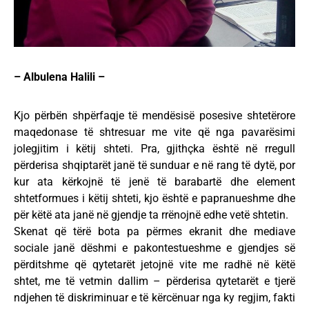
– Albulena Halili –
Kjo përbën shpërfaqje të mendësisë posesive shtetërore
maqedonase të shtresuar me vite që nga pavarësimi
jolegjitim i këtij shteti. Pra, gjithçka është në rregull
përderisa shqiptarët janë të sunduar e në rang të dytë, por
kur ata kërkojnë të jenë të barabartë dhe element
shtetformues i këtij shteti, kjo është e papranueshme dhe
për këtë ata janë në gjendje ta rrënojnë edhe vetë shtetin.
Skenat që tërë bota pa përmes ekranit dhe mediave
sociale janë dëshmi e pakontestueshme e gjendjes së
përditshme që qytetarët jetojnë vite me radhë në këtë
shtet, me të vetmin dallim – përderisa qytetarët e tjerë
ndjehen të diskriminuar e të kërcënuar nga ky regjim, fakti