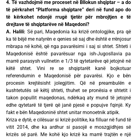
4. Të vazhdojmë me proceset në Bllokun shqiptar – a do
të përkrahet “Platforma shqiptare” deri në fund apo do
të kërkohet ndonjë rrugë tjetër për mbrojtjen e të
drejtave të shqiptarëve në Maqedoni?
A. Halili:
Së pari, Maqedonia ka krizë ontologjike, pra që
ka të bëjë me natyrën e qenies së saj dhe është e rrënjosur
mbrapa në kohë, që nga pavarësimi i saj si shtet. Shteti i
Maqedonisë është pavarësuar nga ish-Jugosllavia pa
marrë parasysh vullnetin e 1/3 të qytetarëve që jetojnë në
këtë shtet. Vini re se shqiptarët kanë bojkotuar
referendumin e Maqedonisë për pavarësi. Kjo e bën
procesin krejtësisht jolegjitim. Që në preambulën e
kushtetutës së këtij shteti, thuhet se pronësia e shtetit i
takon popullit maqedonas, ndërkaq aty mund të jetojnë
edhe qytetarë të tjerë që janë pjesë e popujve fqinjë. Ky
fakt e bën Maqedoninë shtet unitar monoetnik atipik.
Kriza e dytë, e cilësuar si krizë politike, ka filluar në fund të
vitit 2014, dhe ka ardhur si pasojë e moszgjidhjes së
krizës së parë. Me kohë kjo krizë ka marrë trajtën e një