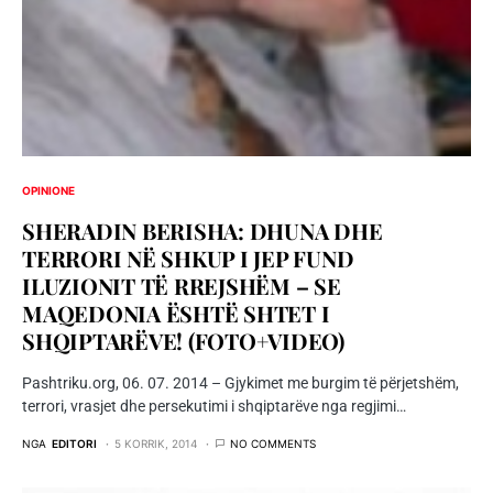
OPINIONE
SHERADIN BERISHA: DHUNA DHE
TERRORI NË SHKUP I JEP FUND
ILUZIONIT TË RREJSHËM – SE
MAQEDONIA ËSHTË SHTET I
SHQIPTARËVE! (FOTO+VIDEO)
Pashtriku.org, 06. 07. 2014 – Gjykimet me burgim të përjetshëm,
terrori, vrasjet dhe persekutimi i shqiptarëve nga regjimi…
NGA
EDITORI
5 KORRIK, 2014
NO COMMENTS