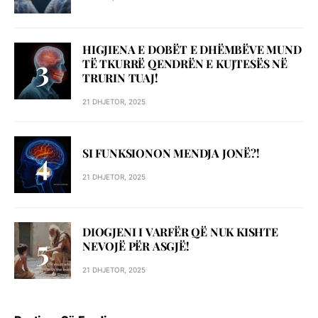
HIGJIENA E DOBËT E DHËMBËVE MUND
TË TKURRË QENDRËN E KUJTESËS NË
TRURIN TUAJ!
21 DHJETOR, 2025
SI FUNKSIONON MENDJA JONË?!
21 DHJETOR, 2025
DIOGJENI I VARFËR QË NUK KISHTE
NEVOJË PËR ASGJË!
21 DHJETOR, 2025