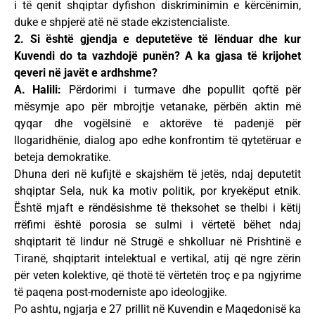
i të qenit shqiptar dyfishon diskriminimin e kërcënimin,
duke e shpjerë atë në stade ekzistencialiste.
2. Si është gjendja e deputetëve të lënduar dhe kur
Kuvendi do ta vazhdojë punën? A ka gjasa të krijohet
qeveri në javët e ardhshme?
A. Halili:
Përdorimi i turmave dhe popullit qoftë për
mësymje apo për mbrojtje vetanake, përbën aktin më
qyqar dhe vogëlsinë e aktorëve të padenjë për
llogaridhënie, dialog apo edhe konfrontim të qytetëruar e
beteja demokratike.
Dhuna deri në kufijtë e skajshëm të jetës, ndaj deputetit
shqiptar Sela, nuk ka motiv politik, por kryekëput etnik.
Është mjaft e rëndësishme të theksohet se thelbi i këtij
rrëfimi është porosia se sulmi i vërtetë bëhet ndaj
shqiptarit të lindur në Strugë e shkolluar në Prishtinë e
Tiranë, shqiptarit intelektual e vertikal, atij që ngre zërin
për veten kolektive, që thotë të vërtetën troç e pa ngjyrime
të paqena post-moderniste apo ideologjike.
Po ashtu, ngjarja e 27 prillit në Kuvendin e Maqedonisë ka