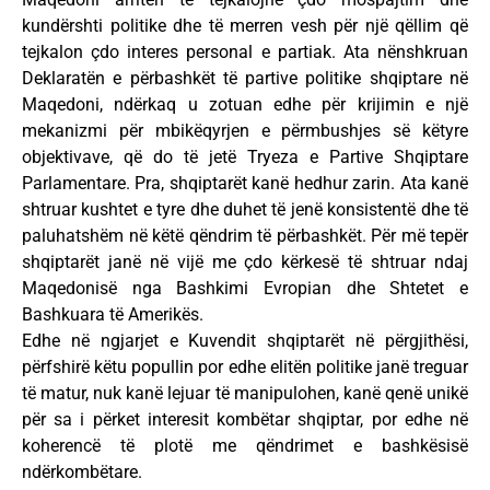
kundërshti politike dhe të merren vesh për një qëllim që
tejkalon çdo interes personal e partiak. Ata nënshkruan
Deklaratën e përbashkët të partive politike shqiptare në
Maqedoni, ndërkaq u zotuan edhe për krijimin e një
mekanizmi për mbikëqyrjen e përmbushjes së këtyre
objektivave, që do të jetë Tryeza e Partive Shqiptare
Parlamentare. Pra, shqiptarët kanë hedhur zarin. Ata kanë
shtruar kushtet e tyre dhe duhet të jenë konsistentë dhe të
paluhatshëm në këtë qëndrim të përbashkët. Për më tepër
shqiptarët janë në vijë me çdo kërkesë të shtruar ndaj
Maqedonisë nga Bashkimi Evropian dhe Shtetet e
Bashkuara të Amerikës.
Edhe në ngjarjet e Kuvendit shqiptarët në përgjithësi,
përfshirë këtu popullin por edhe elitën politike janë treguar
të matur, nuk kanë lejuar të manipulohen, kanë qenë unikë
për sa i përket interesit kombëtar shqiptar, por edhe në
koherencë të plotë me qëndrimet e bashkësisë
ndërkombëtare.