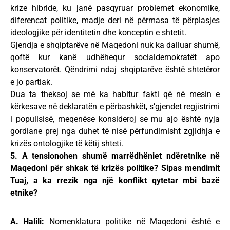
krize hibride, ku janë pasqyruar problemet ekonomike,
diferencat politike, madje deri në përmasa të përplasjes
ideologjike për identitetin dhe konceptin e shtetit.
Gjendja e shqiptarëve në Maqedoni nuk ka dalluar shumë,
qoftë kur kanë udhëhequr socialdemokratët apo
konservatorët. Qëndrimi ndaj shqiptarëve është shtetëror
e jo partiak.
Dua ta theksoj se më ka habitur fakti që në mesin e
kërkesave në deklaratën e përbashkët, s’gjendet regjistrimi
i popullsisë, meqenëse konsideroj se mu ajo është nyja
gordiane prej nga duhet të nisë përfundimisht zgjidhja e
krizës ontologjike të këtij shteti.
5. A tensionohen shumë marrëdhëniet ndëretnike në
Maqedoni për shkak të krizës politike? Sipas mendimit
Tuaj, a ka rrezik nga një konflikt qytetar mbi bazë
etnike?
A. Halili:
Nomenklatura politike në Maqedoni është e