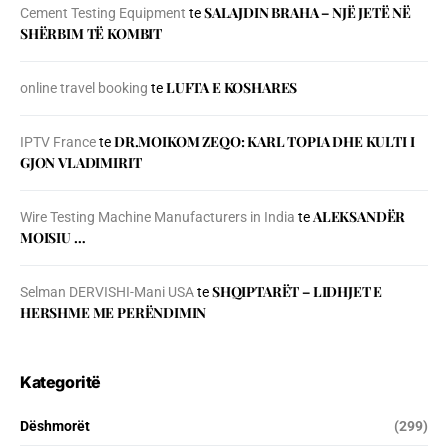
SALAJDIN BRAHA – NJЁ JETЁ NЁ
Cement Testing Equipment
te
SHЁRBIM TЁ KOMBIT
LUFTA E KOSHARES
online travel booking
te
DR.MOIKOM ZEQO: KARL TOPIA DHE KULTI I
IPTV France
te
GJON VLADIMIRIT
ALEKSANDËR
Wire Testing Machine Manufacturers in India
te
MOISIU …
SHQIPTARËT – LIDHJET E
Selman DERVISHI-Mani USA
te
HERSHME ME PERËNDIMIN
Kategoritë
Dëshmorët
(299)