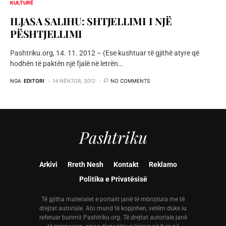
KULTURË
ILJASA SALIHU: SHTJELLIMI I NJË
PËSHTJELLIMI
Pashtriku.org, 14. 11. 2012 – (Ese kushtuar të gjithë atyre që
hodhën të paktën një fjalë në letrën…
NGA
EDITORI
14 NËNTOR, 2012
NO COMMENTS
Pashtriku
Arkivi
Rreth Nesh
Kontakt
Reklamo
Politika e Privatësisë
Të gjitha materialet e portalit janë të mbrojtura me të
drejtat autoriale. Ato mund të kopjohen, vetëm duke iu
referuar burimit Pashtriku.org. Të drejtat autoriale janë