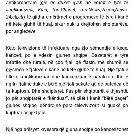
antikombëtare (
gjë që duket qysh në emrat e tyre të
anglikanizuar, Klan, Top-Chanel, Top-News,Vizion,News-
24,etj,etj
) të gjitha emërtimet e programeve të tyre i kanë
në këtë gjuhë të huaj, sikur nuk u drejtohen shqiptarëve,
por anglezëve.
Këto televizione të infektuara nga kjo sëmundje e keqe,
kanceri, po e vdesin gjuhën shqipe. Gazetarët e tyre
infatilë dhe ruralë, në çdo fjali që flasin, më shumë se
gjysmën e fjalëve e kanë në këtë gjuhë të huaj. Një fjali e
tillë e anglikanizuar dhe kancerizuar e paralizon dhe e
ngrin fjalinë duke e bërë një fjali sakate që do paterica që
ta kuptosh. Dhe shqiptarët, flas për shqiptarët e thjeshtë,
jo për shqiptarët e “kënduar”, të cilët i kanë “bërë paçet”
gjuhës shqipe, qëndrojnë para televivizorit si guakë pa
kuptuar asnjë fjalë.
Një nga arësyet kryesore që gjuha shqipe po kancerizohet