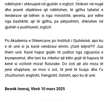
ndërtojnë i shkruajnë në gjuhën e inglizit. Shikoni në rrugë
dhe pranë objekteve që ndërtohen, të gjitha tabelat e
tenderave që bëhen si nga ministritë, qeveria, por edhe
nga bashkitë, që të gjitha, pa përjashtim, shkruhen në
gjuhën e pushtuesit, inglizit.
Po Akademia e Shkencave, po Instituti i Gjuhësisë, apo ku
e di unë si ja kanë vendosur emrin, çfarë bëjnë?!!! Jua
them unë. Kanë hapur gojën të çuditur nga zgjuarsia e
kryeqeveriut, dhe tani ka mbetur që këto gojë të hapura të
kenë si vizitorë mizat fluturake. Do zoti që ato miza të
jenë shqiptare, se mos o zot, të jenë të huaja dhe t’u
zhuzhurisin anglisht, frengjisht, italisht, apo ku di unë.
Besnik Imeraj, Vlorë 10 mars 2025