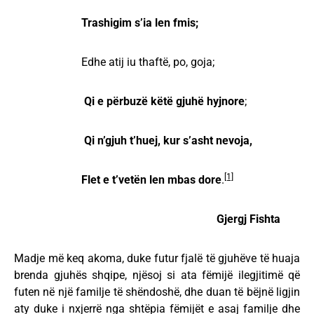
Trashigim s’ia len fmis;
Edhe atij iu thaftë, po, goja;
Qi e përbuzë këtë gjuhë hyjnore
;
Qi n’gjuh t’huej, kur s’asht nevoja,
[1]
Flet e t’vetën len mbas dore
.
Gjergj Fishta
Madje më keq akoma, duke futur fjalë të gjuhëve të huaja
brenda gjuhës shqipe, njësoj si ata fëmijë ilegjitimë që
futen në një familje të shëndoshë, dhe duan të bëjnë ligjin
aty duke i nxjerrë nga shtëpia fëmijët e asaj familje dhe