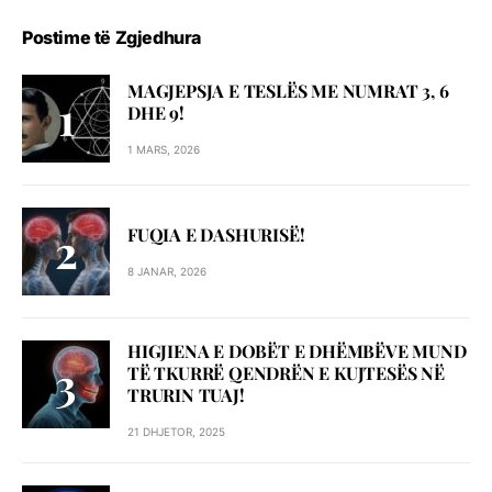
Postime të Zgjedhura
MAGJEPSJA E TESLËS ME NUMRAT 3, 6
DHE 9!
1 MARS, 2026
FUQIA E DASHURISË!
8 JANAR, 2026
HIGJIENA E DOBËT E DHËMBËVE MUND
TË TKURRË QENDRËN E KUJTESËS NË
TRURIN TUAJ!
21 DHJETOR, 2025