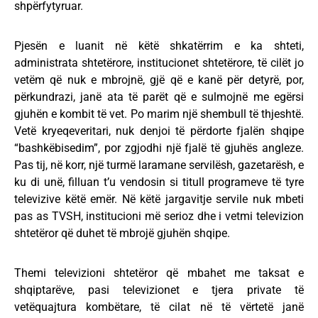
shpërfytyruar.
Pjesën e luanit në këtë shkatërrim e ka shteti,
administrata shtetërore, institucionet shtetërore, të cilët jo
vetëm që nuk e mbrojnë, gjë që e kanë për detyrë, por,
përkundrazi, janë ata të parët që e sulmojnë me egërsi
gjuhën e kombit të vet. Po marim një shembull të thjeshtë.
Vetë kryeqeveritari, nuk denjoi të përdorte fjalën shqipe
“bashkëbisedim”, por zgjodhi një fjalë të gjuhës angleze.
Pas tij, në korr, një turmë laramane servilësh, gazetarësh, e
ku di unë, filluan t’u vendosin si titull programeve të tyre
televizive këtë emër. Në këtë jargavitje servile nuk mbeti
pas as TVSH, institucioni më serioz dhe i vetmi televizion
shtetëror që duhet të mbrojë gjuhën shqipe.
Themi televizioni shtetëror që mbahet me taksat e
shqiptarëve, pasi televizionet e tjera private të
vetëquajtura kombëtare, të cilat në të vërtetë janë