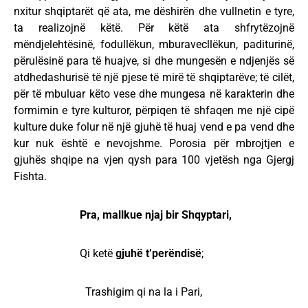
nxitur shqiptarët që ata, me dëshirën dhe vullnetin e tyre,
ta realizojnë këtë. Për këtë ata shfrytëzojnë
mëndjelehtësinë, fodullëkun, mburavecllëkun, paditurinë,
përulësinë para të huajve, si dhe mungesën e ndjenjës së
atdhedashurisë të një pjese të mirë të shqiptarëve; të cilët,
për të mbuluar këto vese dhe mungesa në karakterin dhe
formimin e tyre kulturor, përpiqen të shfaqen me një cipë
kulture duke folur në një gjuhë të huaj vend e pa vend dhe
kur nuk është e nevojshme. Porosia për mbrojtjen e
gjuhës shqipe na vjen qysh para 100 vjetësh nga Gjergj
Fishta.
Pra, mallkue njaj bir Shqyptari,
Qi ketë
gjuhë t’perëndisë
;
Trashigim qi na la i Pari,