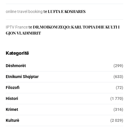
LUFTA E KOSHARES
online travel booking
te
DR.MOIKOM ZEQO: KARL TOPIA DHE KULTI I
IPTV France
te
GJON VLADIMIRIT
Kategoritë
Dëshmorët
(299)
Etnikumi Shqiptar
(633)
Filozofi
(72)
Histori
(1 770)
Krimet
(316)
Kulturë
(2 029)