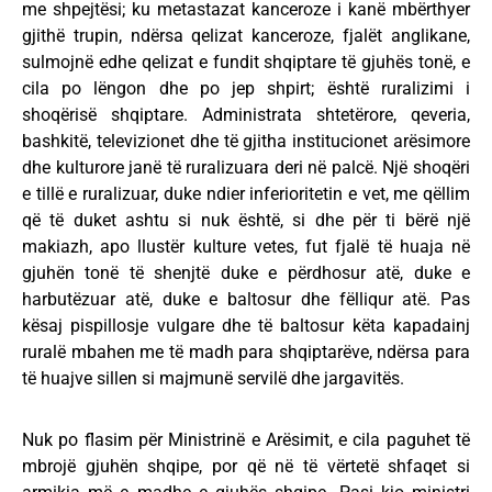
me shpejtësi; ku metastazat kanceroze i kanë mbërthyer
gjithë trupin, ndërsa qelizat kanceroze, fjalët anglikane,
sulmojnë edhe qelizat e fundit shqiptare të gjuhës tonë, e
cila po lëngon dhe po jep shpirt; është ruralizimi i
shoqërisë shqiptare. Administrata shtetërore, qeveria,
bashkitë, televizionet dhe të gjitha institucionet arësimore
dhe kulturore janë të ruralizuara deri në palcë. Një shoqëri
e tillë e ruralizuar, duke ndier inferioritetin e vet, me qëllim
që të duket ashtu si nuk është, si dhe për ti bërë një
makiazh, apo llustër kulture vetes, fut fjalë të huaja në
gjuhën tonë të shenjtë duke e përdhosur atë, duke e
harbutëzuar atë, duke e baltosur dhe fëlliqur atë. Pas
kësaj pispillosje vulgare dhe të baltosur këta kapadainj
ruralë mbahen me të madh para shqiptarëve, ndërsa para
të huajve sillen si majmunë servilë dhe jargavitës.
Nuk po flasim për Ministrinë e Arësimit, e cila paguhet të
mbrojë gjuhën shqipe, por që në të vërtetë shfaqet si