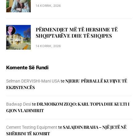
14 KORRIK, 2026
PËRMENDJET MË TË HERSHME TË
SHQIPTARËVE DHE TË SHQIPES
14 KORRIK, 2026
Komente Së Fundi
NJERIU PЁRBALLЁ KUFIJVE TЁ
Selman DERVISHI-Mani USA
te
EKZISTENCЁS
DR.MOIKOM ZEQO: KARL TOPIA DHE KULTI I
Badwap Desi
te
GJON VLADIMIRIT
SALAJDIN BRAHA – NJЁ JETЁ NЁ
Cement Testing Equipment
te
SHЁRBIM TЁ KOMBIT