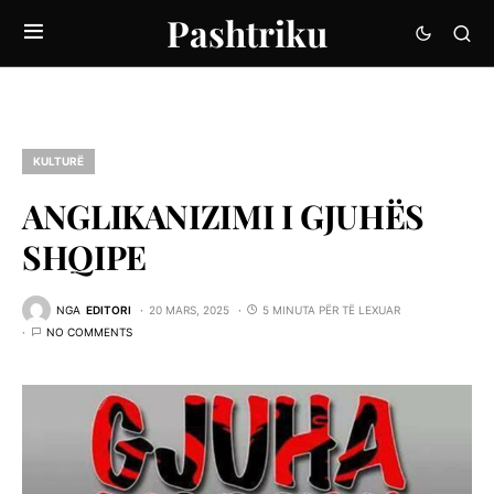
Pashtriku
KULTURË
ANGLIKANIZIMI I GJUHËS
SHQIPE
NGA
EDITORI
20 MARS, 2025
5 MINUTA PËR TË LEXUAR
NO COMMENTS