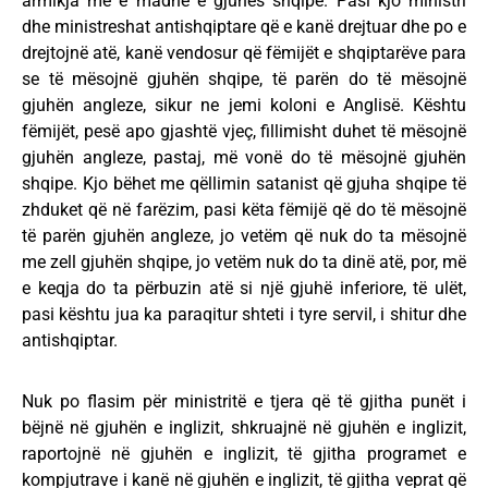
armikja më e madhe e gjuhës shqipe. Pasi kjo ministri
dhe ministreshat antishqiptare që e kanë drejtuar dhe po e
drejtojnë atë, kanë vendosur që fëmijët e shqiptarëve para
se të mësojnë gjuhën shqipe, të parën do të mësojnë
gjuhën angleze, sikur ne jemi koloni e Anglisë. Kështu
fëmijët, pesë apo gjashtë vjeç, fillimisht duhet të mësojnë
gjuhën angleze, pastaj, më vonë do të mësojnë gjuhën
shqipe. Kjo bëhet me qëllimin satanist që gjuha shqipe të
zhduket që në farëzim, pasi këta fëmijë që do të mësojnë
të parën gjuhën angleze, jo vetëm që nuk do ta mësojnë
me zell gjuhën shqipe, jo vetëm nuk do ta dinë atë, por, më
e keqja do ta përbuzin atë si një gjuhë inferiore, të ulët,
pasi kështu jua ka paraqitur shteti i tyre servil, i shitur dhe
antishqiptar.
Nuk po flasim për ministritë e tjera që të gjitha punët i
bëjnë në gjuhën e inglizit, shkruajnë në gjuhën e inglizit,
raportojnë në gjuhën e inglizit, të gjitha programet e
kompjutrave i kanë në gjuhën e inglizit, të gjitha veprat që