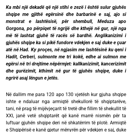
Ka mbi një dekadë që një stihi e zezë i është sulur gjuhës
shqipe me gjithë egërsinë dhe barbarinë e saj, ajo si
monstrat e lashtësisë, për shembull, Meduza apo
Gorgona, po përpiqet të ngrijë dhe kthejë në gur, një nga
më të lashtat gjuhë të racës së bardhë. Anglikanizimi i
gjuhës shqipe ka si pikë fundore vdekjen e saj duke e çuar
atë në Had. Ky proçes, në ngjasim me lashtësinë ku qeni i
Hadit, Cerberi, sulmonte me tri kokë, edhe ai sulmon me
egërsi në tri drejtime nëpërmjet: kallkanizimit, kancerizimit
dhe gurëzimit, kthimit në gur të gjuhës shqipe, duke i
ngrirë asaj lëngun e jetës.
Në dallim me para 120 apo 130 vjetësh kur gjuha shqipe
ishte e ndaluar nga armiqtë shekullorë të shqiptarëve,
tani, në prag të mijëvjeçarit të tretë dhe fillim të shekullit të
XXI, janë vetë shqiptarët që kanë marrë nismën për ta
luftuar gjuhën shqipe deri në shkatërrim të plotë. Armiqtë
e Shqipërisë e kanë gjetur mënyrën për vdekjen e saj, duke