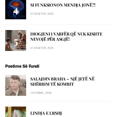
SI FUNKSIONON MENDJA JONË?!
21 DHJETOR, 2025
DIOGJENI I VARFËR QË NUK KISHTE
NEVOJË PËR ASGJË!
21 DHJETOR, 2025
Postime Së Fundi
SALAJDIN BRAHA – NJЁ JETЁ NЁ
SHЁRBIM TЁ KOMBIT
14 KORRIK, 2026
LINDJA E LRSHJ