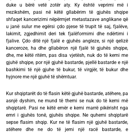
duke u bërë vetë zotër aty. Ky është veprimi më i
rrezikshëm, pasi në këtë gllabërim të gjuhës shqipe
shfaqet kancerizimi nëpërmjet metastazave anglikane që
u janë sulur me egërsi çdo pjese të trupit të saj, fjalëve,
lakimit, zgjedhimit deri tek fjalëformimi dhe ndërtimi i
fjalive. Çdo ditë një fjalë e gjuhës angleze, si një qelizë
kanceroze, ha dhe gllabëron një fjalë të gjuhës shqipe,
dhe, me këtë ritëm, pas disa vjetësh, nuk do të kemi me
gjuhë shqipe, por një gjuhë bastarde, pjellë bastarde e një
bashkimi të një gjuhe të bukur, të virgjër, të bukur dhe
hyjnore me një gjuhë të shëmtuar.
Kur shqiptarët do të flasin këtë gjuhë bastarde, atëhere, pa
asnjë dyshim, ne mund të themi se nuk do të kemi më
shqiptarë. Pasi ne këtë emër e kemi marrë pikërisht nga
emri i gjuhës tonë, gjuhës shqipe. Ne quhemi shqiptarë
sepse flasim shqip. Kur ne të flasim një gjuhë bastarde,
atëhere dhe ne do të jemi një racë bastarde, e