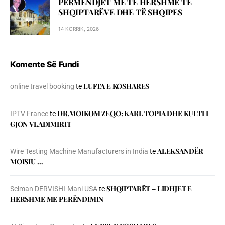
PËRMENDJET MË TË HERSHME TË
SHQIPTARËVE DHE TË SHQIPES
14 KORRIK, 2026
Komente Së Fundi
LUFTA E KOSHARES
online travel booking
te
DR.MOIKOM ZEQO: KARL TOPIA DHE KULTI I
IPTV France
te
GJON VLADIMIRIT
ALEKSANDËR
Wire Testing Machine Manufacturers in India
te
MOISIU …
SHQIPTARËT – LIDHJET E
Selman DERVISHI-Mani USA
te
HERSHME ME PERËNDIMIN