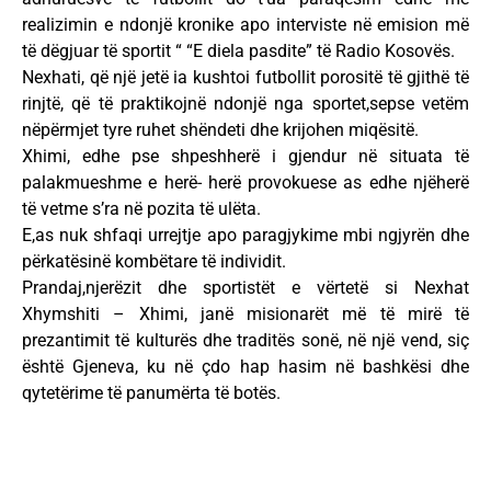
realizimin e ndonjë kronike apo interviste në emision më
të dëgjuar të sportit “ “E diela pasdite” të Radio Kosovës.
Nexhati, që një jetë ia kushtoi futbollit porositë të gjithë të
rinjtë, që të praktikojnë ndonjë nga sportet,sepse vetëm
nëpërmjet tyre ruhet shëndeti dhe krijohen miqësitë.
Xhimi, edhe pse shpeshherë i gjendur në situata të
palakmueshme e herë- herë provokuese as edhe njëherë
të vetme s’ra në pozita të ulëta.
E,as nuk shfaqi urrejtje apo paragjykime mbi ngjyrën dhe
përkatësinë kombëtare të individit.
Prandaj,njerëzit dhe sportistët e vërtetë si Nexhat
Xhymshiti – Xhimi, janë misionarët më të mirë të
prezantimit të kulturës dhe traditës sonë, në një vend, siç
është Gjeneva, ku në çdo hap hasim në bashkësi dhe
qytetërime të panumërta të botës.