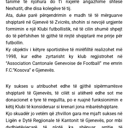
tanimë të njohura do t’i nxjerrë angazhime shtesë
Nexhatit, dhe disa kolegëve të tij.
Ata, duke parë përqendrimin e madh të të mërguarve
shqiptarë në Gjenevë të Zvicrës, shohin si nevojë urgjente
formimin e një Klubi futbollistik, në të cilin shumë shpejt
do të përfshihen të gjithë të rinjtë shqiptarë me prirje për
futbollin.
Ky objektiv i këtyre sportistëve të mirëfilltë realizohet më
1998, kur edhe zyrtarisht ky klub regjistrohet në
“Association Cantonale Genevoise de Football” me emrin
F.C.“Kosova” e Gjenevës.
Ky sukses u atribuohet edhe të gjithë sipërmarrësve
shqiptarë të Gjenevës, të cilët si atëherë edhe sot me
donacionet e tyre të rregullta, po e ruajnë funksionimin e
këtij Klubi të konsideruar si krenari jona mbarëshqiptare.
Kjo skuadër jo vetëm që zhvillon gara me mjaft sukses në
Ligën e Dytë Regjionale të Kantonit të Gjenevës, por mbi
dydhjetëvjeçarë të plotë ka shënuar arritje të