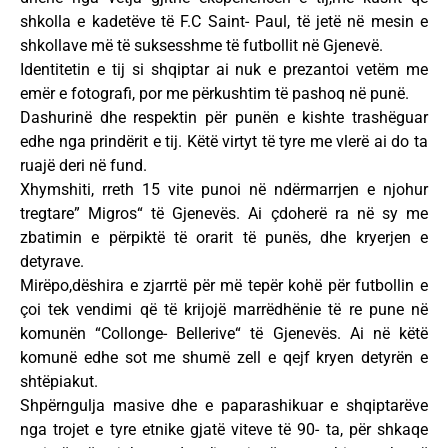
shkolla e kadetëve të F.C Saint- Paul, të jetë në mesin e
shkollave më të suksesshme të futbollit në Gjenevë.
Identitetin e tij si shqiptar ai nuk e prezantoi vetëm me
emër e fotografi, por me përkushtim të pashoq në punë.
Dashurinë dhe respektin për punën e kishte trashëguar
edhe nga prindërit e tij. Këtë virtyt të tyre me vlerë ai do ta
ruajë deri në fund.
Xhymshiti, rreth 15 vite punoi në ndërmarrjen e njohur
tregtare” Migros“ të Gjenevës. Ai çdoherë ra në sy me
zbatimin e përpiktë të orarit të punës, dhe kryerjen e
detyrave.
Mirëpo,dëshira e zjarrtë për më tepër kohë për futbollin e
çoi tek vendimi që të krijojë marrëdhënie të re pune në
komunën “Collonge- Bellerive“ të Gjenevës. Ai në këtë
komunë edhe sot me shumë zell e qejf kryen detyrën e
shtëpiakut.
Shpërngulja masive dhe e paparashikuar e shqiptarëve
nga trojet e tyre etnike gjatë viteve të 90- ta, për shkaqe