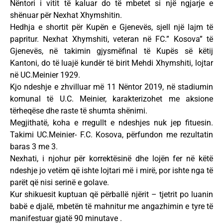
Nëntori i vitit të kaluar do të mbetet si një ngjarje e
shënuar për Nexhat Xhymshitin.
Hedhja e shortit për Kupën e Gjenevës, sjell një lajm të
papritur. Nexhat Xhymshiti, veteran në FC.” Kosova” të
Gjenevës, në takimin gjysmëfinal të Kupës së këtij
Kantoni, do të luajë kundër të birit Mehdi Xhymshiti, lojtar
në UC.Meinier 1929.
Kjo ndeshje e zhvilluar më 11 Nëntor 2019, në stadiumin
komunal të U.C. Meinier, karakterizohet me aksione
tërheqëse dhe raste të shumta shënimi.
Megjithatë, koha e rregullt e ndeshjes nuk jep fituesin.
Takimi UC.Meinier- F.C. Kosova, përfundon me rezultatin
baras 3 me 3.
Nexhati, i njohur për korrektësinë dhe lojën fer në këtë
ndeshje jo vetëm që ishte lojtari më i mirë, por ishte nga të
parët që nisi serinë e golave.
Kur shikuesit kuptuan që përballë njërit – tjetrit po luanin
babë e djalë, mbetën të mahnitur me angazhimin e tyre të
manifestuar gjatë 90 minutave .