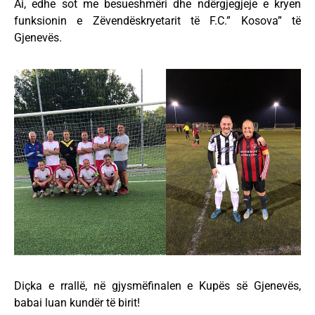
Ai, edhe sot me besueshmëri dhe ndërgjegjeje e kryen
funksionin e Zëvendëskryetarit të F.C.” Kosova” të
Gjenevës.
Diçka e rrallë, në gjysmëfinalen e Kupës së Gjenevës,
babai luan kundër të birit!