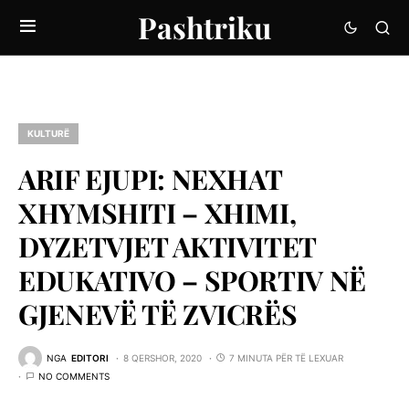
Pashtriku
KULTURË
ARIF EJUPI: NEXHAT
XHYMSHITI – XHIMI,
DYZETVJET AKTIVITET
EDUKATIVO – SPORTIV NË
GJENEVË TË ZVICRËS
NGA
EDITORI
8 QERSHOR, 2020
7 MINUTA PËR TË LEXUAR
NO COMMENTS