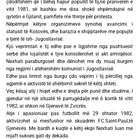
çdoditshëm që i bëhej hapur popullit të tij,në pranverën e
vitit 1981, së bashku me disa shokë shpërndajnë në
qytetin e Gjilanit, pamflete me thirrje për protesta.
Nëpërmjet këtyre organizimeve synohej avancimi i
statusit të Kosovës, dhe barazia e shqiptarëve me popujtë
e tjerë të ish- Jugosllavisë.
Kjo veprimtari e tij edhe pse e ligjshme nga pushtuesit
serbë dhe lojalistët e tyre konsiderohet si akt armiqësor.
Nexhati paraburgoset dhe dënohet me dy muaj burgim
nga regjimi i atëhershëm komunist i Jugosllavisë.
Edhe pas lirimit nga burgu çdo veprim i tij përcillej nga
agjentë e aktivistë të shërbimit sekret të këtij shteti.
Veç kësaj atij i hiqet edhe e drejta për punë dhe studime. I
gjendur në një situatë të parrugëdalje më 6 korrik të vitit
1982, ai shkon në Gjenevë të Zvicrës.
Atje i apasionuar pas futbollit më 29 shtator 1982,
aktivizohet si mesfushor në skuadrën FC.Saint-Paul,të
Gjenevës. Me bardh e kuqtë e këtij ekipi Nexhati luan me
mjaft sukses gati dy dekada.