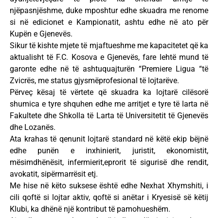
njëpasnjëshme, duke mposhtur edhe skuadra me renome
si në edicionet e Kampionatit, ashtu edhe në ato për
Kupën e Gjenevës.
Sikur të kishte mjete të mjaftueshme me kapacitetet që ka
aktualisht të F.C. Kosova e Gjenevës, fare lehtë mund të
garonte edhe në të ashtuquajturën “Premiere Ligua “të
Zvicrës, me status gjysmëprofesional të lojtarëve.
Përveç kësaj të vërtete që skuadra ka lojtarë cilësorë
shumica e tyre shquhen edhe me arritjet e tyre të larta në
Fakultete dhe Shkolla të Larta të Universitetit të Gjenevës
dhe Lozanës.
Ata krahas të qenunit lojtarë standard në këtë ekip bëjnë
edhe punën e inxhinierit, juristit, ekonomistit,
mësimdhënësit, infermierit,eprorit të sigurisë dhe rendit,
avokatit, sipërmarrësit etj.
Me hise në këto suksese është edhe Nexhat Xhymshiti, i
cili qoftë si lojtar aktiv, qoftë si anëtar i Kryesisë së këtij
Klubi, ka dhënë një kontribut të pamohueshëm.