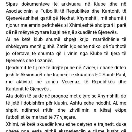
Sipas dokumenteve të arkivuara në Klube dhe në
Asociacionin e Futbollit të Republikës dhe Kantonit të
Gjenevës,shihet qartë që Nexhat Xhymshiti, më shumë i
njohur me emrin përkthelës si Xhimi,është shqiptari i parë
që në mënyrë zyrtare luajti në një skuadër të Gjenevës.
Ai në këtë klub shumë shpejt krijoi marrëdhënie të
shkëlqyera me të gjithë. Zatën kjo edhe ndikoi që t’u thotë
jo ofertave të shumta që i vinin nga Klube të tjera të
Gjenevës dhe Lozanës.
Qëndrimit të tij me të drejtë pune në Zvicër, i dhanë dritën
jeshile Aksionarët dhe trajnerët e skuadrës F.C.Saint- Paul,
me aktivitet në zonën Vesenaz, të Republikës dhe
Kantonit të Gjenevës .
Ata dolën të saktë në prognozimet e tyre se Xhymshiti, do
të jetë i dobishëm për klubin. Ashtu edhe ndodhi. Ai, me
shpirt ndihmoi rritën dhe zhvillimin e kësaj ekipe
futbollistike me traditë 77 vjeçare.
Xhimi, në këtë skuadër kreu edhe detyrën e trajnerit, duke
dhënë nga vetja gjithë eksperiencën e tij,me kusht që