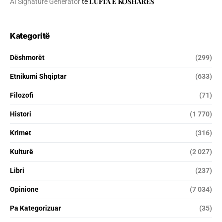
LUFTA E KOSHARES
AI Signature Generator
te
Kategoritë
Dëshmorët
(299)
Etnikumi Shqiptar
(633)
Filozofi
(71)
Histori
(1 770)
Krimet
(316)
Kulturë
(2 027)
Libri
(237)
Opinione
(7 034)
Pa Kategorizuar
(35)