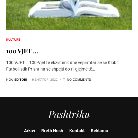
KULTURË
100 VJET …
100 VJET … 100-Vjet të ekzistimit dhe veprimtarisë së Klubit
Futbollistik Prishtina së shpejti do t’i gjejmë të…
NGA
EDITORI
9 SHTATOR, 2022
NO COMMENTS
Pashtriku
Arkivi
Rreth Nesh
Kontakt
Reklamo