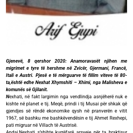
Gjenevë, 8 qershor 2020: Anamoravasët njihen me
migrimet e tyre të hershme në Zvicër, Gjermani, Francë,
Itali e Austri. Pjesë e të mërguarve të fillim viteve të 80-
ta,është edhe Nexhat Xhymshiti – Xhimi, nga Malisheva e
komunës së Gjilanit.
N
exhati, në fakt largimin nga vendlindja asnjëherë nuk e
kishte në planet e tij. Meqë, prindi i tij Musai për shkak që
gjendjes së rëndë ekonomike qysh në pranverën e vitit
1967, së bashku me bashkëvendësin e tij Ahmet Rexhepi,
pati migruar në Villach të Austrisë.
Andaj,Nexhati s’shihte kurrëfarë arsyeje për ta braktisur