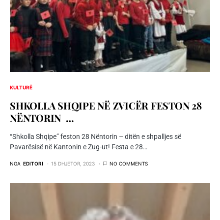
KULTURË
SHKOLLA SHQIPE NË ZVICËR FESTON 28
NËNTORIN …
“Shkolla Shqipe” feston 28 Nëntorin – ditën e shpalljes së
Pavarësisë në Kantonin e Zug-ut! Festa e 28…
NGA
EDITORI
15 DHJETOR, 2023
NO COMMENTS