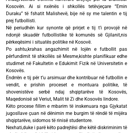
Kosovën. Ai si nxënës i shkollës tetëvjeçare “Emin
Duraku” të fshatit Malishevë, bije në sy me talentin e tij
prej futbollisti.
Në periudhën kur synonte që prirjet e tij t’i provojë në
ndonjë skuadër futbollistike të komunës së Gjilanit,nis
përkeqësimi i situatës politike në Kosovë.
Po ashtu,krahas angazhimit në lojën e futbollit pas
përfundimit të shkollës së Mesme,kishte planifikuar edhe
studimet në Fakultetin e Edukimit Fizik në Universitetin e
Kosovës.
Ëndrrën e tij për t’u arsimuar dhe kontribuar në futbollin e
vendit, e prishin proceset e montuara politike, të
shovenistëve serbë ndaj shqiptarëve të Kosovës,
Maqedonisë së Veriut, Malit të Zi dhe Kosovës lindore.
Këto procese fillim e mbarim të inskenuara nga Gjykatat
jugosllave çuan në dënimin me burgim të rëndë të mijëra
shqiptarëve, sidomos të rinisë studentore.
Nexhati,duke i parë këto padrejtësi dhe këtë diskriminim të