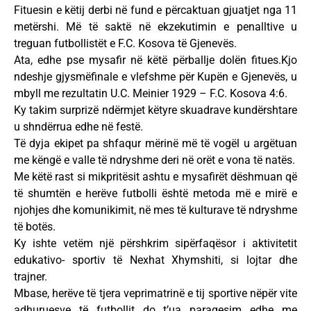
Fituesin e këtij derbi në fund e përcaktuan gjuatjet nga 11
metërshi. Më të saktë në ekzekutimin e penalltive u
treguan futbollistët e F.C. Kosova të Gjenevës.
Ata, edhe pse mysafir në këtë përballje dolën fitues.Kjo
ndeshje gjysmëfinale e vlefshme për Kupën e Gjenevës, u
mbyll me rezultatin U.C. Meinier 1929 – F.C. Kosova 4:6.
Ky takim surprizë ndërmjet këtyre skuadrave kundërshtare
u shndërrua edhe në festë.
Të dyja ekipet pa shfaqur mërinë më të vogël u argëtuan
me këngë e valle të ndryshme deri në orët e vona të natës.
Me këtë rast si mikpritësit ashtu e mysafirët dëshmuan që
të shumtën e herëve futbolli është metoda më e mirë e
njohjes dhe komunikimit, në mes të kulturave të ndryshme
të botës.
Ky ishte vetëm një përshkrim sipërfaqësor i aktivitetit
edukativo- sportiv të Nexhat Xhymshiti, si lojtar dhe
trajner.
Mbase, herëve të tjera veprimatrinë e tij sportive nëpër vite
adhuruesve të futbollit do t’ua paraqesim edhe me