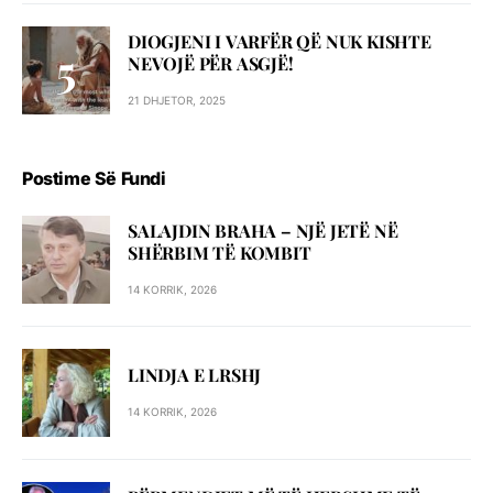
DIOGJENI I VARFËR QË NUK KISHTE
NEVOJË PËR ASGJË!
21 DHJETOR, 2025
Postime Së Fundi
SALAJDIN BRAHA – NJЁ JETЁ NЁ
SHЁRBIM TЁ KOMBIT
14 KORRIK, 2026
LINDJA E LRSHJ
14 KORRIK, 2026