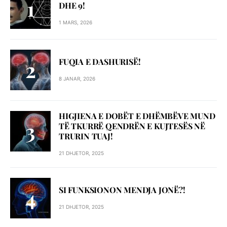
DHE 9!
1 MARS, 2026
FUQIA E DASHURISË!
8 JANAR, 2026
HIGJIENA E DOBËT E DHËMBËVE MUND
TË TKURRË QENDRËN E KUJTESËS NË
TRURIN TUAJ!
21 DHJETOR, 2025
SI FUNKSIONON MENDJA JONË?!
21 DHJETOR, 2025