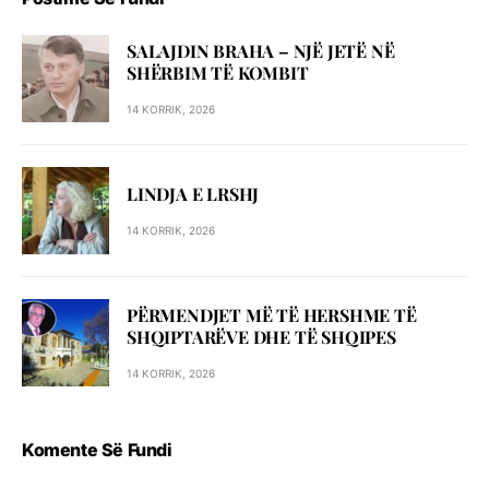
SALAJDIN BRAHA – NJЁ JETЁ NЁ
SHЁRBIM TЁ KOMBIT
14 KORRIK, 2026
LINDJA E LRSHJ
14 KORRIK, 2026
PËRMENDJET MË TË HERSHME TË
SHQIPTARËVE DHE TË SHQIPES
14 KORRIK, 2026
Komente Së Fundi