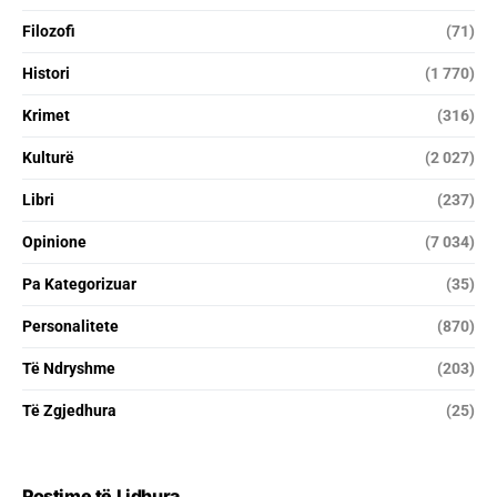
Filozofi
(71)
Histori
(1 770)
Krimet
(316)
Kulturë
(2 027)
Libri
(237)
Opinione
(7 034)
Pa Kategorizuar
(35)
Personalitete
(870)
Të Ndryshme
(203)
Të Zgjedhura
(25)
Postime të Lidhura