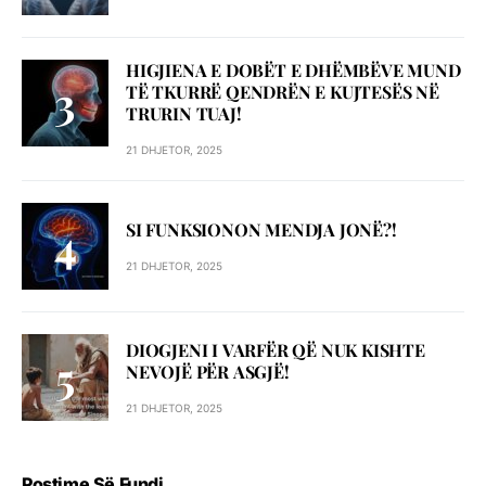
HIGJIENA E DOBËT E DHËMBËVE MUND
TË TKURRË QENDRËN E KUJTESËS NË
TRURIN TUAJ!
21 DHJETOR, 2025
SI FUNKSIONON MENDJA JONË?!
21 DHJETOR, 2025
DIOGJENI I VARFËR QË NUK KISHTE
NEVOJË PËR ASGJË!
21 DHJETOR, 2025
Postime Së Fundi