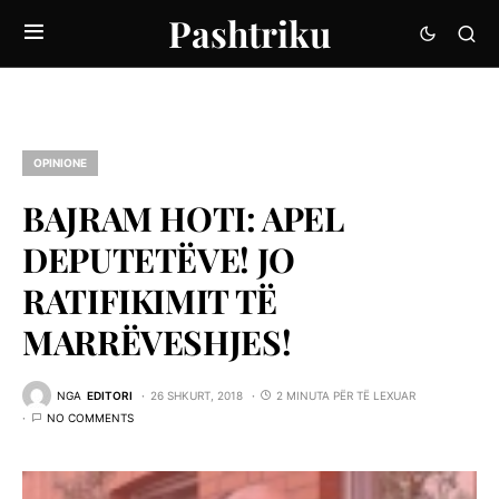
Pashtriku
OPINIONE
BAJRAM HOTI: APEL
DEPUTETËVE! JO
RATIFIKIMIT TË
MARRËVESHJES!
NGA
EDITORI
26 SHKURT, 2018
2 MINUTA PËR TË LEXUAR
NO COMMENTS