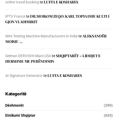
LUFTA E KOSHARES
online travel booking
te
DR.MOIKOM ZEQO: KARL TOPIA DHE KULTI I
IPTV France
te
GJON VLADIMIRIT
ALEKSANDËR
Wire Testing Machine Manufacturers in India
te
MOISIU …
SHQIPTARËT – LIDHJET E
Selman DERVISHI-Mani USA
te
HERSHME ME PERËNDIMIN
LUFTA E KOSHARES
AI Signature Generator
te
Kategoritë
Dëshmorët
(299)
Etnikumi Shqiptar
(633)