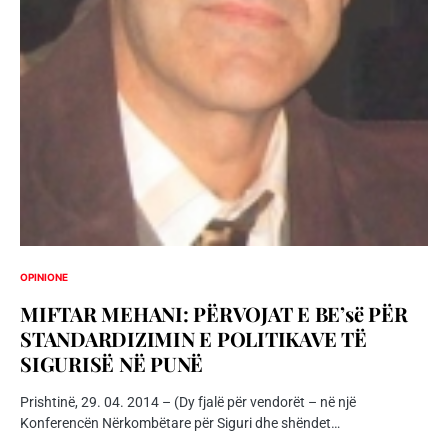
OPINIONE
MIFTAR MEHANI: PËRVOJAT E BE’së PËR
STANDARDIZIMIN E POLITIKAVE TË
SIGURISË NË PUNË
Prishtinë, 29. 04. 2014 – (Dy fjalë për vendorët – në një
Konferencën Nërkombëtare për Siguri dhe shëndet…