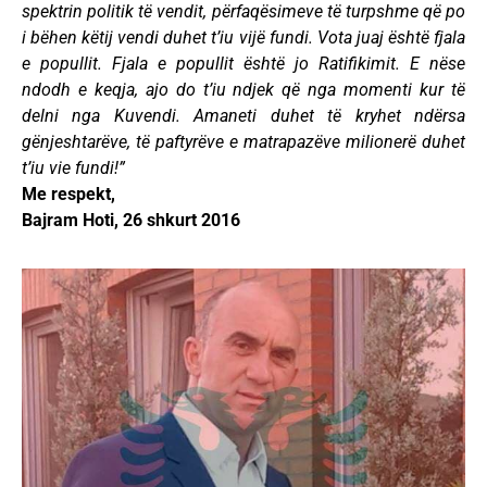
spektrin politik të vendit, përfaqësimeve të turpshme që po
i bëhen këtij vendi duhet t’iu vijë fundi. Vota juaj është fjala
e popullit. Fjala e popullit është jo Ratifikimit. E nëse
ndodh e keqja, ajo do t’iu ndjek që nga momenti kur të
delni nga Kuvendi. Amaneti duhet të kryhet ndërsa
gënjeshtarëve, të paftyrëve e matrapazëve milionerë duhet
t’iu vie fundi!”
Me respekt,
Bajram Hoti, 26 shkurt 2016