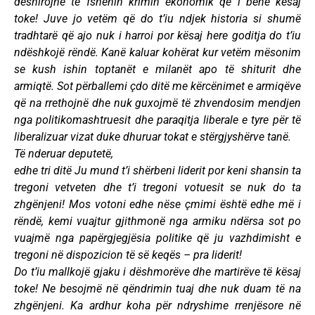
dëshirojnë të fshehin krimin ekonomik që i bënë kësaj
toke! Juve jo vetëm që do t’iu ndjek historia si shumë
tradhtarë që ajo nuk i harroi por kësaj here goditja do t’iu
ndëshkojë rëndë. Kanë kaluar kohërat kur vetëm mësonim
se kush ishin toptanët e milanët apo të shiturit dhe
armiqtë. Sot përballemi çdo ditë me kërcënimet e armiqëve
që na rrethojnë dhe nuk guxojmë të zhvendosim mendjen
nga politikomashtruesit dhe paraqitja liberale e tyre për të
liberalizuar vizat duke dhuruar tokat e stërgjyshërve tanë.
Të nderuar deputetë,
edhe tri ditë Ju mund t’i shërbeni liderit por keni shansin ta
tregoni vetveten dhe t’i tregoni votuesit se nuk do ta
zhgënjeni! Mos votoni edhe nëse çmimi është edhe më i
rëndë, kemi vuajtur gjithmonë nga armiku ndërsa sot po
vuajmë nga papërgjegjësia politike që ju vazhdimisht e
tregoni në dispozicion të së keqës – pra liderit!
Do t’iu mallkojë gjaku i dëshmorëve dhe martirëve të kësaj
toke! Ne besojmë në qëndrimin tuaj dhe nuk duam të na
zhgënjeni. Ka ardhur koha për ndryshime rrenjësore në