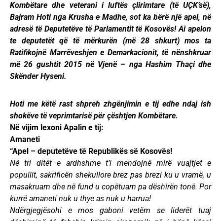
Kombëtare dhe veterani i luftës çlirimtare (të UҪK’së),
Bajram Hoti nga Krusha e Madhe, sot ka bërë një apel, në
adresë të Deputetëve të Parlamentit të Kosovës! Ai apelon
te deputetët që të mërkurën (më 28 shkurt) mos ta
Ratifikojnë Marrëveshjen e Demarkacionit, të nënshkruar
më 26 gushtit 2015 në Vjenë – nga Hashim Thaçi dhe
Skënder Hyseni.
Hoti me këtë rast shpreh zhgënjimin e tij edhe ndaj ish
shokëve të veprimtarisë për çështjen Kombëtare.
Në vijim lexoni Apalin e tij:
Amaneti
“Apel – deputetëve të Republikës së Kosovës!
Në tri ditët e ardhshme t’i mendojnë mirë vuajtjet e
popullit, sakrificën shekullore brez pas brezi ku u vramë, u
masakruam dhe në fund u copëtuam pa dëshirën tonë. Por
kurrë amaneti nuk u thye as nuk u harrua!
Ndërgjegjësohi e mos gaboni vetëm se liderët tuaj