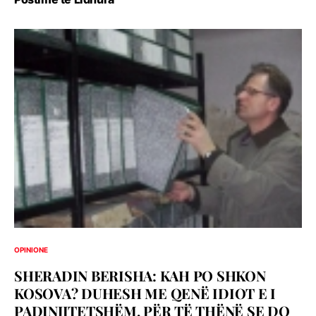
OPINIONE
SHERADIN BERISHA: KAH PO SHKON
KOSOVA? DUHESH ME QENË IDIOT E I
PADINJITETSHËM, PËR TË THËNË SE DO