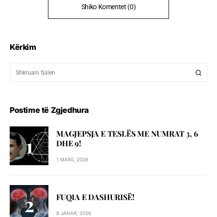
Shiko Komentet (0)
Kërkim
Postime të Zgjedhura
MAGJEPSJA E TESLËS ME NUMRAT 3, 6
DHE 9!
1 MARS, 2026
FUQIA E DASHURISË!
8 JANAR, 2026