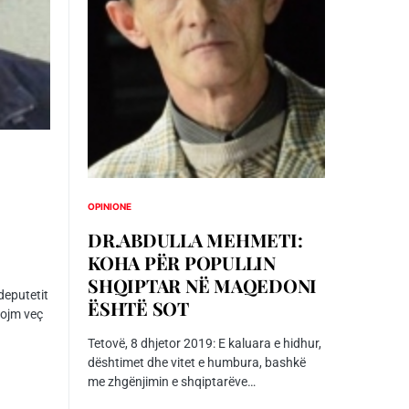
OPINIONE
DR.ABDULLA MEHMETI:
KOHA PËR POPULLIN
SHQIPTAR NË MAQEDONI
 deputetit
ËSHTË SOT
Dojm veç
Tetovë, 8 dhjetor 2019: E kaluara e hidhur,
dështimet dhe vitet e humbura, bashkë
me zhgënjimin e shqiptarëve…