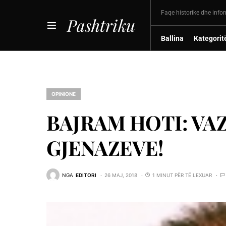
Faqe historike dhe info
Pashtriku
Ballina
Kategorit
OPINIONE
BAJRAM HOTI: VA
GJENAZEVE!
NGA
EDITORI
26 MAJ, 2018
1 MINUT PËR TË LEXUAR