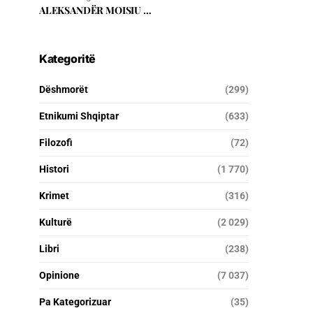
ALEKSANDËR MOISIU …
Kategoritë
Dëshmorët
(299)
Etnikumi Shqiptar
(633)
Filozofi
(72)
Histori
(1 770)
Krimet
(316)
Kulturë
(2 029)
Libri
(238)
Opinione
(7 037)
Pa Kategorizuar
(35)