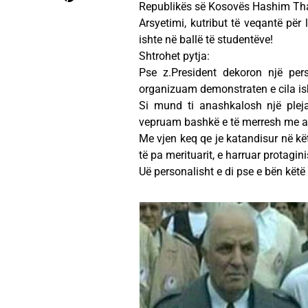
Republikës së Kosovës Hashim Tha
Arsyetimi, kutribut të veqantë për
ishte në ballë të studentëve!
Shtrohet pytja:
Pse z.President dekoron një per
organizuam demonstraten e cila ish
Si mund ti anashkalosh një pleja
vepruam bashkë e të merresh me at
Me vjen keq qe je katandisur në kët
të pa merituarit, e harruar protagini
Uë personalisht e di pse e bën kët