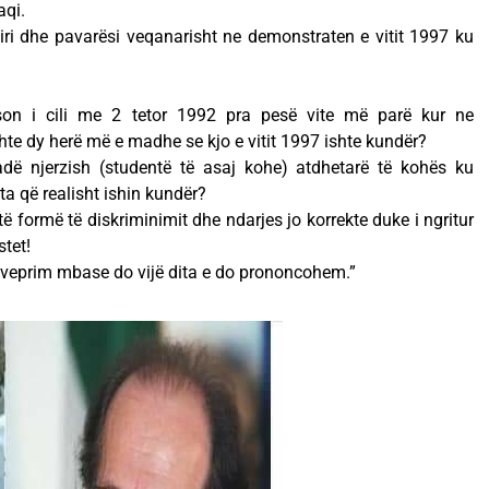
qi.
 liri dhe pavarësi veqanarisht ne demonstraten e vitit 1997 ku
son i cili me 2 tetor 1992 pra pesë vite më parë kur ne
te dy herë më e madhe se kjo e vitit 1997 ishte kundër?
dë njerzish (studentë të asaj kohe) atdhetarë të kohës ku
a që realisht ishin kundër?
ë formë të diskriminimit dhe ndarjes jo korrekte duke i ngritur
stet!
ë veprim mbase do vijë dita e do prononcohem.”