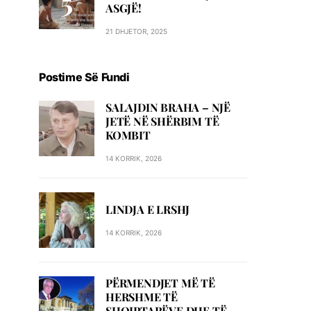
ASGJË!
21 DHJETOR, 2025
Postime Së Fundi
SALAJDIN BRAHA – NJЁ
JETЁ NЁ SHЁRBIM TЁ
KOMBIT
14 KORRIK, 2026
LINDJA E LRSHJ
14 KORRIK, 2026
PËRMENDJET MË TË
HERSHME TË
SHQIPTARËVE DHE TË