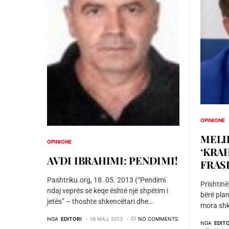
OPINIONE
MELI
OPINIONE
‘KRAH
AVDI IBRAHIMI: PENDIMI!
FRAS
Pashtriku.org, 18. 05. 2013 (“Pendimi
Prishtinë
ndaj veprës së keqe është një shpëtim i
bërë plan
jetës” – thoshte shkencëtari dhe…
mora sh
NGA
EDITORI
18 MAJ, 2013
NO COMMENTS
NGA
EDIT