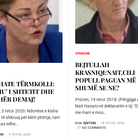
OPINIONE
BEJTULLAH
KRASNIQI:NAIT,CILI
POPULL PAGUAN MË
HATE TËRMKOLLI:
SHUMË SE NE?
U’ I SHTETIT DHE
HËR DEMAJ!
Prizren, 19 tetor 2018: (Përgjigje
Nait Hasani në deklaratën e tij: “
, 5 tetor 2020: Ndonëse e kisha
me marr e mos…
 të shkruaj për këtë çështje, tani
NGA
EDITORI
18 TETOR, 2018
kas edhe…
NO COMMENTS
ORI
4 TETOR, 2020