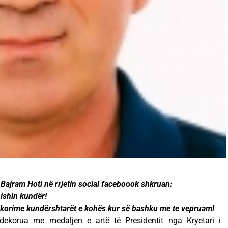
Bajram Hoti në rrjetin social faceboook shkruan:
ishin kundër!
ekorime kundërshtarët e kohës kur së bashku me te vepruam!
 dekorua me medaljen e artë të Presidentit nga Kryetari i