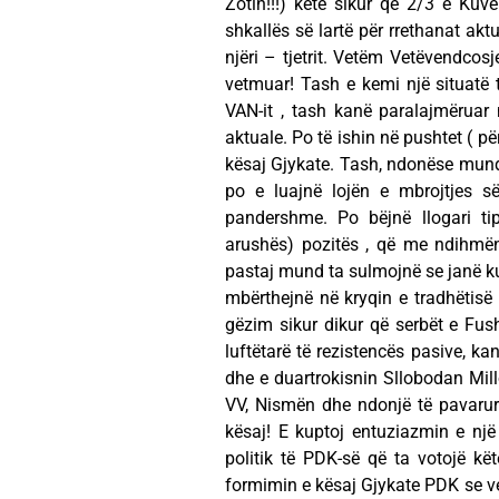
Zotin!!!) këtë sikur që 2/3 e Kuve
shkallës së lartë për rrethanat akt
njëri – tjetrit. Vetëm Vetëvendcos
vetmuar! Tash e kemi një situatë tj
VAN-it , tash kanë paralajmërua
aktuale. Po të ishin në pushtet ( 
kësaj Gjykate. Tash, ndonëse mund 
po e luajnë lojën e mbrojtjes s
pandershme. Po bëjnë llogari ti
arushës) pozitës , që me ndihmën
pastaj mund ta sulmojnë se janë kun
mbërthejnë në kryqin e tradhëtisë
gëzim sikur dikur që serbët e Fus
luftëtarë të rezistencës pasive, 
dhe e duartrokisnin Sllobodan Mil
VV, Nismën dhe ndonjë të pavarur
kësaj! E kuptoj entuziazmin e një
politik të PDK-së që ta votojë k
formimin e kësaj Gjykate PDK se ve