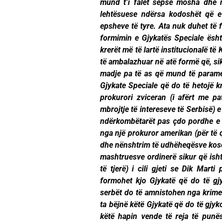
mund t’i falet sepse mosha dhe 
lehtësuese ndërsa kodoshët që e
epsheve të tyre. Ata nuk duhet të
formimin e Gjykatës Speciale ësh
krerët më të lartë institucionalë t
të ambalazhuar në atë formë që, s
madje pa të as që mund të parame
Gjykate Speciale që do të hetojë k
prokurori zviceran (i afërt me pa
mbrojtje të intereseve të Serbisë)
ndërkombëtarët pas çdo pordhe e 
nga një prokuror amerikan (për të 
dhe nënshtrim të udhëheqësve koso
mashtruesve ordinerë sikur që isht
të tjerë) i cili gjeti se Dik Ma
formohet kjo Gjykatë që do të gjy
serbët do të amnistohen nga krime
ta bëjnë këtë Gjykatë që do të gjy
këtë hapin vende të reja të punë