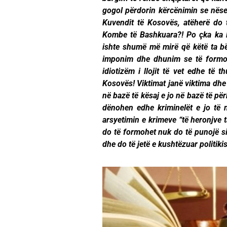
gogol përdorin kërcënimin se nëse
Kuvendit të Kosovës, atëherë do 
Kombe të Bashkuara?! Po çka ka l
ishte shumë më mirë që këtë ta b
imponim dhe dhunim se të formoh
idiotizëm i llojit të vet edhe të 
Kosovës! Viktimat janë viktima dhe s
në bazë të kësaj e jo në bazë të për
dënohen edhe kriminelët e jo të n
arsyetimin e krimeve “të heronjve t
do të formohet nuk do të punojë sip
dhe do të jetë e kushtëzuar politi