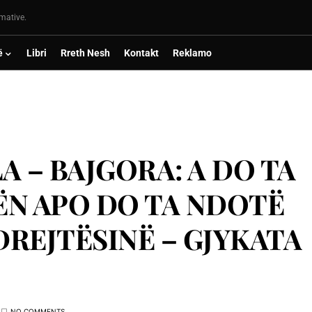
rmative.
ë
Libri
Rreth Nesh
Kontakt
Reklamo
A – BAJGORA: A DO TA
ËN APO DO TA NDOTË
REJTËSINË – GJYKATA
NO COMMENTS