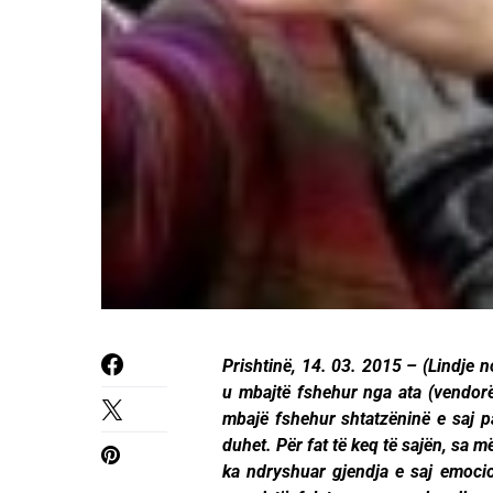
Prishtinë, 14. 03. 2015 – (Lindje
u mbajtë fshehur nga ata (vendorë
mbajë fshehur shtatzëninë e saj pa
duhet. Për fat të keq të sajën, sa m
ka ndryshuar gjendja e saj emocio