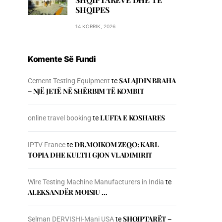
SHQIPES
14 KORRIK, 2026
Komente Së Fundi
SALAJDIN BRAHA
Cement Testing Equipment
te
– NJЁ JETЁ NЁ SHЁRBIM TЁ KOMBIT
LUFTA E KOSHARES
online travel booking
te
DR.MOIKOM ZEQO: KARL
IPTV France
te
TOPIA DHE KULTI I GJON VLADIMIRIT
Wire Testing Machine Manufacturers in India
te
ALEKSANDËR MOISIU …
SHQIPTARËT –
Selman DERVISHI-Mani USA
te