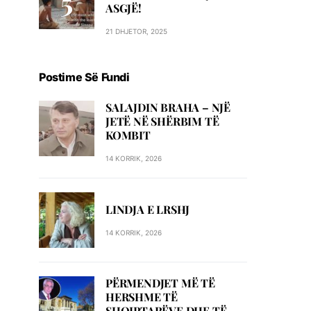
ASGJË!
21 DHJETOR, 2025
Postime Së Fundi
SALAJDIN BRAHA – NJЁ
JETЁ NЁ SHЁRBIM TЁ
KOMBIT
14 KORRIK, 2026
LINDJA E LRSHJ
14 KORRIK, 2026
PËRMENDJET MË TË
HERSHME TË
SHQIPTARËVE DHE TË