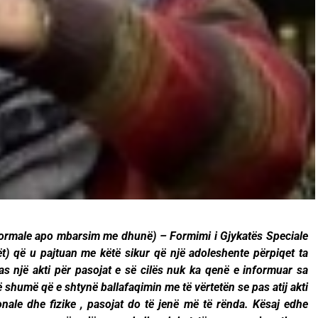
 normale apo mbarsim me dhunë) – Formimi i Gjykatës Speciale
t) që u pajtuan me këtë sikur që një adoleshente përpiqet ta
s një akti për pasojat e së cilës nuk ka qenë e informuar sa
ë shumë që e shtynë ballafaqimin me të vërtetën se pas atij akti
nale dhe fizike , pasojat do të jenë më të rënda. Kësaj edhe