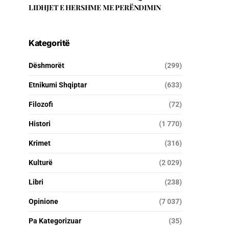
LIDHJET E HERSHME ME PERËNDIMIN
Kategoritë
Dëshmorët
(299)
Etnikumi Shqiptar
(633)
Filozofi
(72)
Histori
(1 770)
Krimet
(316)
Kulturë
(2 029)
Libri
(238)
Opinione
(7 037)
Pa Kategorizuar
(35)