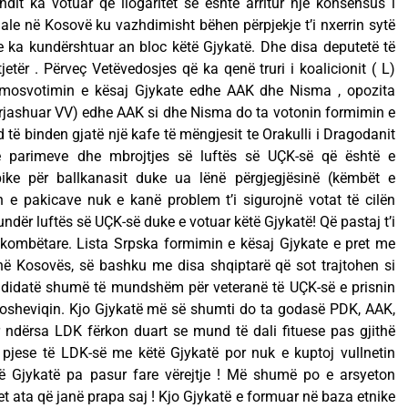
ndit ka votuar që llogaritet se është arritur një konsensus i
uale në Kosovë ku vazhdimisht bëhen përpjekje t’i nxerrin sytë
je ka kundërshtuar an bloc këtë Gjykatë. Dhe disa deputetë të
etër . Përveç Vetëvedosjes që ka qenë truri i koalicionit ( L)
r mosvotimin e kësaj Gjykate edhe AAK dhe Nisma , opozita
përjashuar VV) edhe AAK si dhe Nisma do ta votonin formimin e
të binden gjatë një kafe të mëngjesit te Orakulli i Dragodanit
ë parimeve dhe mbrojtjes së luftës së UÇK-së që është e
pike për ballkanasit duke ua lënë përgjegjësinë (këmbët e
 e pakicave nuk e kanë problem t’i sigurojnë votat të cilën
dër luftës së UÇK-së duke e votuar këtë Gjykatë! Që pastaj t’i
 kombëtare. Lista Srpska formimin e kësaj Gjykate e pret me
hë Kosovës, së bashku me disa shqiptarë që sot trajtohen si
kandidatë shumë të mundshëm për veteranë të UÇK-së e prisnin
losheviqin. Kjo Gjykatë më së shumti do ta godasë PDK, AAK,
 ndërsa LDK fërkon duart se mund të dali fituese pas gjithë
 pjese të LDK-së me këtë Gjykatë por nuk e kuptoj vullnetin
ëtë Gjykatë pa pasur fare vërejtje ! Më shumë po e arsyeton
t ata që janë prapa saj ! Kjo Gjykatë e formuar në baza etnike