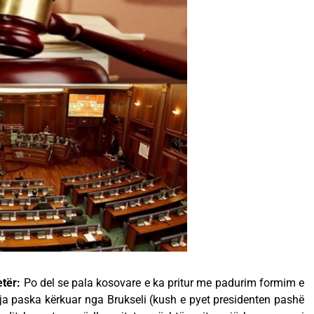
etër:
Po del se pala kosovare e ka pritur me padurim formim e
tja paska kërkuar nga Brukseli (kush e pyet presidenten pashë