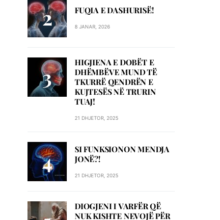
FUQIA E DASHURISË!
8 JANAR, 2026
HIGJIENA E DOBËT E
DHËMBËVE MUND TË
TKURRË QENDRËN E
KUJTESËS NË TRURIN
TUAJ!
21 DHJETOR, 2025
SI FUNKSIONON MENDJA
JONË?!
21 DHJETOR, 2025
DIOGJENI I VARFËR QË
NUK KISHTE NEVOJË PËR