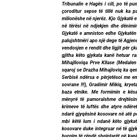
Tribunalin e Hagës i cili, po të pu
çoroditur sepse të tillë nuk ka 
milionëshe në njerëz. Kjo Gjykatë e
në tërësi në ndjekjen dhe dënimi
Gjykatë e amniston edhe Gjykatën
palujshtmëri apo një dege të Agjenci
vendosjen e rendit dhe ligjit për ç
gjitha këto gjykata kanë hetuar r
Mihajlloviqa Prve Kllase (Medalen 
sqaroj se Drazha Mihajloviq ka qenë
Serbisë ndërsa e përjetësoi me e
sovrane !!!), Gradimir Mikiq, kryet
baza etnike. Me formimin e kësa
mënyrë të pamoralshme drejtësin
krimeve të luftës dhe atyre ndër
ndarë gjyqësinë kosovare në atë pos
mbi këtë lum i ndanë këto gjykat
kosovare duke integruar në të gjy
burgim të rëndë shqiptarët që kanë 