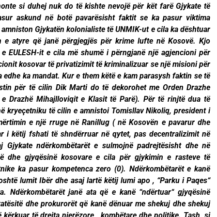
nonte si duhej nuk do të kishte nevojë për kët farë Gjykate të
pasur askund në botë pavarësisht faktit se ka pasur viktima
 amniston Gjykatën kolonialiste të UNMIK-ut e cila ka dështuar
n e atyre që janë përgjegjës për krime lufte në Kosovë. Kjo
 e EULESH-it e cila më shumë i përngjanë një agjencioni për
onit kosovar të privatizimit të kriminalizuar se një misioni për
ka edhe ka mandat. Kur e them këtë e kam parasysh faktin se të
astin për të cilin Dik Marti do të dekorohet me Orden Drazhe
e Drazhë Mihajlloviqit e Klasit të Parë). Për të rinjtë dua të
 kryeçetniku të cilin e amnistoi Tomisllav Nikoliq, president i
mërtimin e një rruge në Ranillug ( në Kosovën e pavarur dhe
ar i këtij fshati të shndërruar në qytet, pas decentralizimit në
j Gjykate ndërkombëtarët e sulmojnë padrejtësisht dhe në
ë dhe gjyqësinë kosovare e cila për gjykimin e rasteve të
etnike ka pasur kompetenca zero (0). Ndërkombëtarët e kanë
htë lumit Ibër dhe asaj lartë këtij lumi apo , “Parku i Paqes“
a. Ndërkombëtarët janë ata që e kanë “ndërtuar“ gjyqësinë
katësitë dhe prokurorët që kanë dënuar me shekuj dhe shekuj
kërkuar të drejta njerëzore , kombëtare dhe politike. Tash, si