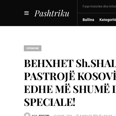
Faqe historike dhe info
Pashtriku
Ballina
Kategorit
OPINIONE
BEHXHET Sh.SHAL
PASTROJË KOSOV
EDHE MË SHUMË D
SPECIALE!
NGA
EDITORI
13 MARS, 2015
8 MINUTA PËR TË LEXUAR