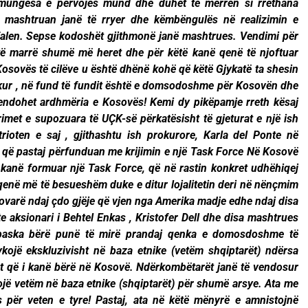
mungesa e përvojës mund dhe duhet të merren si rrethana
 mashtruan janë të rryer dhe këmbëngulës në realizimin e
 falen. Sepse kodoshët gjithmonë janë mashtrues. Vendimi për
të marrë shumë më heret dhe për këtë kanë qenë të njoftuar
ë Kosovës të cilëve u është dhënë kohë që këtë Gjykatë ta shesin
ikur , në fund të fundit është e domsodoshme për Kosovën dhe
ndohet ardhmëria e Kosovës! Kemi dy pikëpamje rreth kësaj
rimet e supozuara të UÇK-së përkatësisht të gjeturat e një ish
trioten e saj , gjithashtu ish prokurore, Karla del Ponte në
 e që pastaj përfunduan me krijimin e një Task Force Në Kosovë
kanë formuar një Task Force, që në rastin konkret udhëhiqej
qenë më të besueshëm duke e ditur lojalitetin deri në nënçmim
varë ndaj çdo gjëje që vjen nga Amerika madje edhe ndaj disa
e aksionari i Behtel Enkas , Kristofer Dell dhe disa mashtrues
rti paska bërë punë të mirë prandaj qenka e domosdoshme të
kojë ekskluzivisht në baza etnike (vetëm shqiptarët) ndërsa
t që i kanë bërë në Kosovë. Ndërkombëtarët janë të vendosur
kojë vetëm në baza etnike (shqiptarët) për shumë arsye. Ata me
s për veten e tyre! Pastaj, ata në këtë mënyrë e amnistojnë