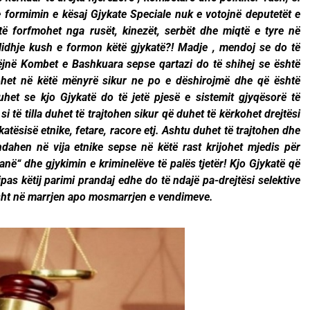
 formimin e kësaj Gjykate Speciale nuk e votojnë deputetët e
të forfmohet nga rusët, kinezët, serbët dhe miqtë e tyre në
idhje kush e formon këtë gjykatë?! Madje , mendoj se do të
ëjnë Kombet e Bashkuara sepse qartazi do të shihej se është
et në këtë mënyrë sikur ne po e dëshirojmë dhe që është
thuhet se kjo Gjykatë do të jetë pjesë e sistemit gjyqësorë të
i të tilla duhet të trajtohen sikur që duhet të kërkohet drejtësi
katësisë etnike, fetare, racore etj. Ashtu duhet të trajtohen dhe
dahen në vija etnike sepse në këtë rast krijohet mjedis për
anë“ dhe gjykimin e kriminelëve të palës tjetër! Kjo Gjykatë që
as këtij parimi prandaj edhe do të ndajë pa-drejtësi selektive
kisht në marrjen apo mosmarrjen e vendimeve.