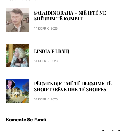
SALAJDIN BRAHA – NJЁ JETЁ NЁ
SHЁRBIM TЁ KOMBIT
14 KORRIK, 2026
LINDJA E LRSHJ
14 KORRIK, 2026
PËRMENDJET MË TË HERSHME TË
SHQIPTARËVE DHE TË SHQIPES
14 KORRIK, 2026
Komente Së Fundi