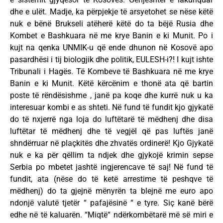
dhe e ulët. Madje, ka përpjekje të arsyetohet se nëse këtë
nuk e bënë Brukseli atëherë këtë do ta bëjë Rusia dhe
Kombet e Bashkuara në me krye Banin e ki Munit. Po i
kujt na qenka UNMIK-u që ende dhunon në Kosovë apo
pasardhësi i tij biologjik dhe politik, EULESH-i?! I kujt ishte
Tribunali i Hagës. Të Kombeve të Bashkuara në me krye
Banin e ki Munit. Këtë kërcënim e thonë ata që bartin
poste të rëndësishme , janë pa koqe dhe kurrë nuk u ka
interesuar kombi e as shteti. Në fund të fundit kjo gjykatë
do të nxjerrë nga loja do luftëtarë të mëdhenj dhe disa
luftëtar të mëdhenj dhe të vegjël që pas luftës janë
shndërruar në plaçkitës dhe zhvatës ordinerë! Kjo Gjykatë
nuk e ka për qëllim ta ndjek dhe gjykojë krimin sepse
Serbia po mbetet jashtë ingjerencave të saj! Në fund të
fundit, ata (nëse do të ketë arrestime të peshqve të
mëdhenj) do ta gjejnë mënyrën ta blejnë me euro apo
ndonjë valutë tjetër “ pafajësinë “ e tyre. Siç kanë bërë
edhe në të kaluarën. “Miqtë“ ndërkombëtarë më së miri e