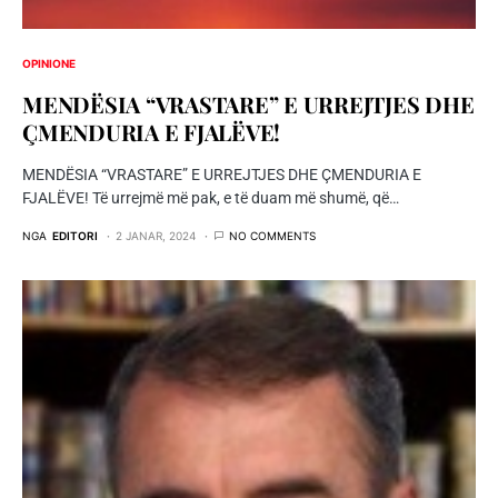
OPINIONE
MENDËSIA “VRASTARE” E URREJTJES DHE
ÇMENDURIA E FJALËVE!
MENDËSIA “VRASTARE” E URREJTJES DHE ÇMENDURIA E
FJALËVE! Të urrejmë më pak, e të duam më shumë, që…
NGA
EDITORI
2 JANAR, 2024
NO COMMENTS