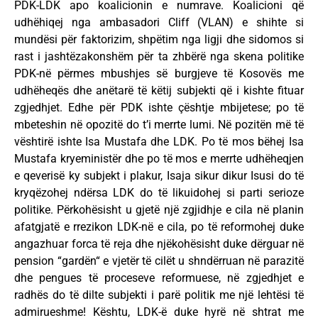
PDK-LDK apo koalicionin e numrave. Koalicioni që
udhëhiqej nga ambasadori Cliff (VLAN) e shihte si
mundësi për faktorizim, shpëtim nga ligji dhe sidomos si
rast i jashtëzakonshëm për ta zhbërë nga skena politike
PDK-në përmes mbushjes së burgjeve të Kosovës me
udhëheqës dhe anëtarë të këtij subjekti që i kishte fituar
zgjedhjet. Edhe për PDK ishte çështje mbijetese; po të
mbeteshin në opozitë do t’i merrte lumi. Në pozitën më të
vështirë ishte Isa Mustafa dhe LDK. Po të mos bëhej Isa
Mustafa kryeministër dhe po të mos e merrte udhëheqjen
e qeverisë ky subjekt i plakur, Isaja sikur dikur Isusi do të
kryqëzohej ndërsa LDK do të likuidohej si parti serioze
politike. Përkohësisht u gjetë një zgjidhje e cila në planin
afatgjatë e rrezikon LDK-në e cila, po të reformohej duke
angazhuar forca të reja dhe njëkohësisht duke dërguar në
pension “gardën“ e vjetër të cilët u shndërruan në parazitë
dhe pengues të proceseve reformuese, në zgjedhjet e
radhës do të dilte subjekti i parë politik me një lehtësi të
admirueshme! Kështu, LDK-ë duke hyrë në shtrat me