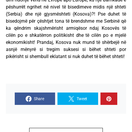
pëshurrët ngrihet në nivel të bisedimeve midis një shteti
(Serbia) dhe një gjysmështeti (Kosova)?! Pse duhet të
bisedojmë për çështjet tona të brendshme me Serbinë që
ka qëndrim skajshmërisht armiqësor ndaj Kosovës të
cilën po e shkatërron politikisht dhe të cilën po e mjelë
ekonomikisht! Prandaj, Kosova nuk mund të shërbejë në
asnjë mënyrë si tregim suksesi si bëhet shteti por
pikërisht si shembull eklatant si nuk duhet të bëhet shteti!
Share
Tweet