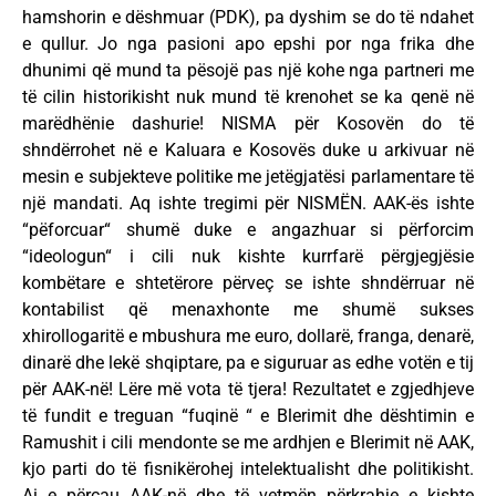
hamshorin e dëshmuar (PDK), pa dyshim se do të ndahet
e qullur. Jo nga pasioni apo epshi por nga frika dhe
dhunimi që mund ta pësojë pas një kohe nga partneri me
të cilin historikisht nuk mund të krenohet se ka qenë në
marëdhënie dashurie! NISMA për Kosovën do të
shndërrohet në e Kaluara e Kosovës duke u arkivuar në
mesin e subjekteve politike me jetëgjatësi parlamentare të
një mandati. Aq ishte tregimi për NISMËN. AAK-ës ishte
“pëforcuar“ shumë duke e angazhuar si përforcim
“ideologun“ i cili nuk kishte kurrfarë përgjegjësie
kombëtare e shtetërore përveç se ishte shndërruar në
kontabilist që menaxhonte me shumë sukses
xhirollogaritë e mbushura me euro, dollarë, franga, denarë,
dinarë dhe lekë shqiptare, pa e siguruar as edhe votën e tij
për AAK-në! Lëre më vota të tjera! Rezultatet e zgjedhjeve
të fundit e treguan “fuqinë “ e Blerimit dhe dështimin e
Ramushit i cili mendonte se me ardhjen e Blerimit në AAK,
kjo parti do të fisnikërohej intelektualisht dhe politikisht.
Ai e përçau AAK-në dhe të vetmën përkrahje e kishte