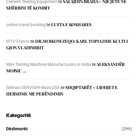
SALAJDIN BRAHA – NJЁ JETЁ NЁ
Cement Testing Equipment
te
SHЁRBIM TЁ KOMBIT
LUFTA E KOSHARES
online travel booking
te
DR.MOIKOM ZEQO: KARL TOPIA DHE KULTI I
IPTV France
te
GJON VLADIMIRIT
ALEKSANDËR
Wire Testing Machine Manufacturers in India
te
MOISIU …
SHQIPTARËT – LIDHJET E
Selman DERVISHI-Mani USA
te
HERSHME ME PERËNDIMIN
Kategoritë
Dëshmorët
(299)