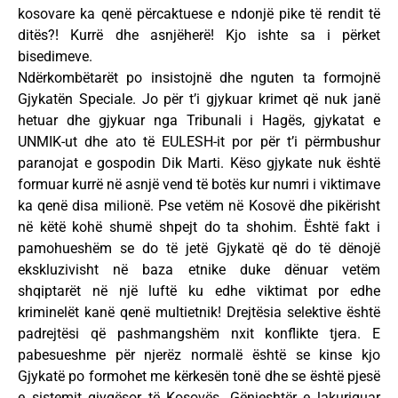
kosovare ka qenë përcaktuese e ndonjë pike të rendit të
ditës?! Kurrë dhe asnjëherë! Kjo ishte sa i përket
bisedimeve.
Ndërkombëtarët po insistojnë dhe nguten ta formojnë
Gjykatën Speciale. Jo për t’i gjykuar krimet që nuk janë
hetuar dhe gjykuar nga Tribunali i Hagës, gjykatat e
UNMIK-ut dhe ato të EULESH-it por për t’i përmbushur
paranojat e gospodin Dik Marti. Këso gjykate nuk është
formuar kurrë në asnjë vend të botës kur numri i viktimave
ka qenë disa milionë. Pse vetëm në Kosovë dhe pikërisht
në këtë kohë shumë shpejt do ta shohim. Është fakt i
pamohueshëm se do të jetë Gjykatë që do të dënojë
ekskluzivisht në baza etnike duke dënuar vetëm
shqiptarët në një luftë ku edhe viktimat por edhe
kriminelët kanë qenë multietnik! Drejtësia selektive është
padrejtësi që pashmangshëm nxit konflikte tjera. E
pabesueshme për njerëz normalë është se kinse kjo
Gjykatë po formohet me kërkesën tonë dhe se është pjesë
e sistemit gjyqësor të Kosovës. Gënjeshtër e lakuriquar