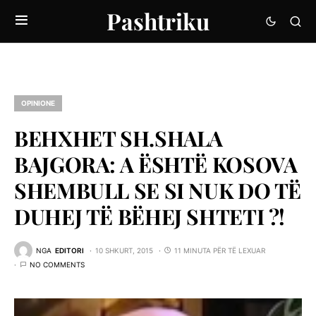
Pashtriku
OPINIONE
BEHXHET SH.SHALA
BAJGORA: A ËSHTË KOSOVA
SHEMBULL SE SI NUK DO TË
DUHEJ TË BËHEJ SHTETI ?!
NGA
EDITORI
10 SHKURT, 2015
11 MINUTA PËR TË LEXUAR
NO COMMENTS