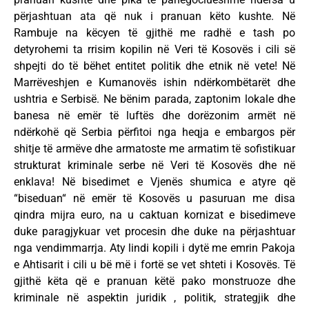
përjashtuan ata që nuk i pranuan këto kushte. Në
Rambuje na këcyen të gjithë me radhë e tash po
detyrohemi ta rrisim kopilin në Veri të Kosovës i cili së
shpejti do të bëhet entitet politik dhe etnik në vete! Në
Marrëveshjen e Kumanovës ishin ndërkombëtarët dhe
ushtria e Serbisë. Ne bënim parada, zaptonim lokale dhe
banesa në emër të luftës dhe dorëzonim armët në
ndërkohë që Serbia përfitoi nga heqja e embargos për
shitje të armëve dhe armatoste me armatim të sofistikuar
strukturat kriminale serbe në Veri të Kosovës dhe në
enklava! Në bisedimet e Vjenës shumica e atyre që
“biseduan“ në emër të Kosovës u pasuruan me disa
qindra mijra euro, na u caktuan kornizat e bisedimeve
duke paragjykuar vet procesin dhe duke na përjashtuar
nga vendimmarrja. Aty lindi kopili i dytë me emrin Pakoja
e Ahtisarit i cili u bë më i fortë se vet shteti i Kosovës. Të
gjithë këta që e pranuan këtë pako monstruoze dhe
kriminale në aspektin juridik , politik, strategjik dhe