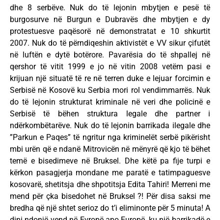
dhe 8 serbëve. Nuk do të lejonin mbytjen e pesë të
burgosurve në Burgun e Dubravës dhe mbytjen e dy
protestuesve paqësorë në demonstratat e 10 shkurtit
2007. Nuk do të përndiqeshin aktivistët e VV sikur çifutët
në luftën e dytë botërore. Pavarësia do të shpallej në
qershor të vitit 1999 e jo në vitin 2008 vetëm pasi e
krijuan një situatë të re në terren duke e lejuar forcimin e
Serbisë në Kosovë ku Serbia mori rol vendimmarrës. Nuk
do të lejonin strukturat kriminale në veri dhe policinë e
Serbisë të bëhen struktura legale dhe partner i
ndërkombëtarëve. Nuk do të lejonin barrikada ilegale dhe
”Parkun e Paqes” të ngritur nga kriminelët serbë pikërisht
mbi urën që e ndanë Mitrovicën në mënyrë që kjo të bëhet
temë e bisedimeve në Bruksel. Dhe këtë pa fije turpi e
kërkon pasagjerja mondane me paratë e tatimpaguesve
kosovarë, shetitsja dhe shpotitsja Edita Tahiri! Merreni me
mend për çka bisedohet në Bruksel ?! Për disa saksi me
bredha që një shtet serioz do t’i eliminonte për 5 minuta! A
dini ndonjë vend në Evropë apo Europë, ku një barrikadë e