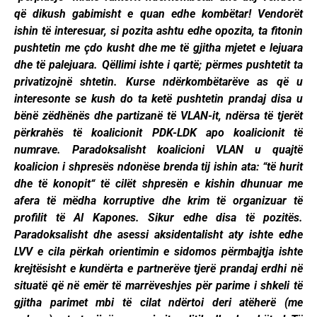
që dikush gabimisht e quan edhe kombëtar! Vendorët
ishin të interesuar, si pozita ashtu edhe opozita, ta fitonin
pushtetin me çdo kusht dhe me të gjitha mjetet e lejuara
dhe të palejuara. Qëllimi ishte i qartë; përmes pushtetit ta
privatizojnë shtetin. Kurse ndërkombëtarëve as që u
interesonte se kush do ta ketë pushtetin prandaj disa u
bënë zëdhënës dhe partizanë të VLAN-it, ndërsa të tjerët
përkrahës të koalicionit PDK-LDK apo koalicionit të
numrave. Paradoksalisht koalicioni VLAN u quajtë
koalicion i shpresës ndonëse brenda tij ishin ata: “të hurit
dhe të konopit“ të cilët shpresën e kishin dhunuar me
afera të mëdha korruptive dhe krim të organizuar të
profilit të Al Kapones. Sikur edhe disa të pozitës.
Paradoksalisht dhe asessi aksidentalisht aty ishte edhe
LVV e cila përkah orientimin e sidomos përmbajtja ishte
krejtësisht e kundërta e partnerëve tjerë prandaj erdhi në
situatë që në emër të marrëveshjes për parime i shkeli të
gjitha parimet mbi të cilat ndërtoi deri atëherë (me