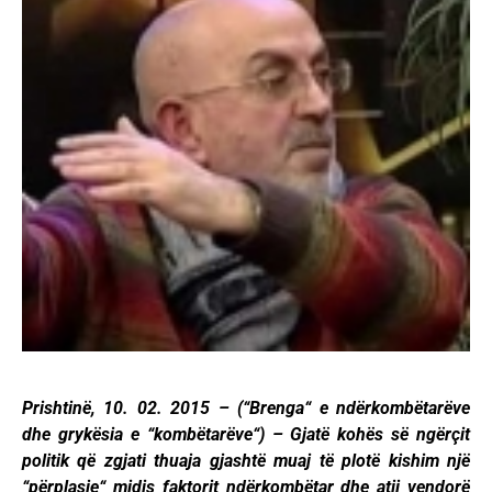
Prishtinë, 10. 02. 2015 – (“Brenga“ e ndërkombëtarëve
dhe grykësia e “kombëtarëve“) – Gjatë kohës së ngërçit
politik që zgjati thuaja gjashtë muaj të plotë kishim një
“përplasje“ midis faktorit ndërkombëtar dhe atij vendorë