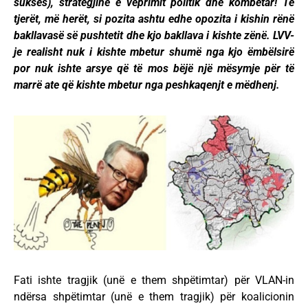
sukses), strategjinë e veprimit politik dhe kombëtar! Të
tjerët, më herët, si pozita ashtu edhe opozita i kishin rënë
bakllavasë së pushtetit dhe kjo bakllava i kishte zënë. LVV-
je realisht nuk i kishte mbetur shumë nga kjo ëmbëlsirë
por nuk ishte arsye që të mos bëjë një mësymje për të
marrë ate që kishte mbetur nga peshkaqenjt e mëdhenj.
Fati ishte tragjik (unë e them shpëtimtar) për VLAN-in
ndërsa shpëtimtar (unë e them tragjik) për koalicionin