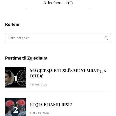
Shiko Komentet (0)
Kërkim
Postime të Zgjedhura
MAGJEPSJA E TESLËS ME NUMRAT 3, 6
DHE 9!
1 MARS, 2026
FUQIA E DASHURISË!
8 JANAR, 2026