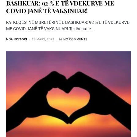
BASHKUAR: 92 % E TË VDEKURVE ME
COVID JANË TË VAKSINUAR!
FATKEQËSI NË MBRETËRINË E BASHKUAR: 92 % E TË VDEKURVE
ME COVID JANË TË VAKSINUAR! Të dhënat e…
NGA
EDITORI
28 MARS, 2022
NO COMMENTS