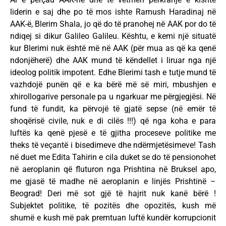
liderin e saj dhe po të mos ishte Ramush Haradinaj në
AAK-ë, Blerim Shala, jo që do të pranohej në AAK por do të
ndiqej si dikur Galileo Galileu. Kështu, e kemi një situatë
kur Blerimi nuk është më në AAK (për mua as që ka qenë
ndonjëherë) dhe AAK mund të këndellet i liruar nga një
ideolog politik impotent. Edhe Blerimi tash e tutje mund të
vazhdojë punën që e ka bërë më së miri, mbushjen e
xhirollogarive personale pa u ngarkuar me përgjegjësi. Në
fund të fundit, ka përvojë të gjatë sepse (në emër të
shoqërisë civile, nuk e di cilës !!!) që nga koha e para
luftës ka qenë pjesë e të gjitha proceseve politike me
theks të veçantë i bisedimeve dhe ndërmjetësimeve! Tash
në duet me Edita Tahirin e cila duket se do të pensionohet
në aeroplanin që fluturon nga Prishtina në Bruksel apo,
me gjasë të madhe në aeroplanin e linjës Prishtinë –
Beograd! Deri më sot gjë të hajrit nuk kanë bërë !
Subjektet politike, të pozitës dhe opozitës, kush më
shumë e kush më pak premtuan luftë kundër korrupcionit