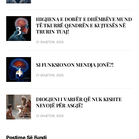
HIGJIENA E DOBËT E DHËMBËVE MUND
TË TKURRË QENDRËN E KUJTESËS NË
TRURIN TUAJ!
21 DHJETOR, 2025
SI FUNKSIONON MENDJA JONË?!
21 DHJETOR, 2025
DIOGJENI I VARFËR QË NUK KISHTE
NEVOJË PËR ASGJË!
21 DHJETOR, 2025
Postime Së Fundi