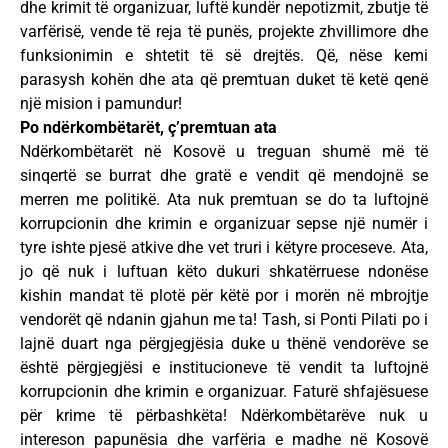
dhe krimit të organizuar, luftë kundër nepotizmit, zbutje të
varfërisë, vende të reja të punës, projekte zhvillimore dhe
funksionimin e shtetit të së drejtës. Që, nëse kemi
parasysh kohën dhe ata që premtuan duket të ketë qenë
një mision i pamundur!
Po ndërkombëtarët, ç’premtuan ata
Ndërkombëtarët në Kosovë u treguan shumë më të
sinqertë se burrat dhe gratë e vendit që mendojnë se
merren me politikë. Ata nuk premtuan se do ta luftojnë
korrupcionin dhe krimin e organizuar sepse një numër i
tyre ishte pjesë atkive dhe vet truri i këtyre proceseve. Ata,
jo që nuk i luftuan këto dukuri shkatërruese ndonëse
kishin mandat të plotë për këtë por i morën në mbrojtje
vendorët që ndanin gjahun me ta! Tash, si Ponti Pilati po i
lajnë duart nga përgjegjësia duke u thënë vendorëve se
është përgjegjësi e institucioneve të vendit ta luftojnë
korrupcionin dhe krimin e organizuar. Faturë shfajësuese
për krime të përbashkëta! Ndërkombëtarëve nuk u
intereson papunësia dhe varfëria e madhe në Kosovë