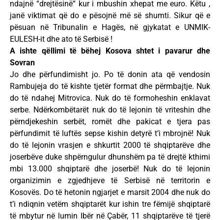
ndajnë “drejtësinë“ kur i mbushin xhepat me euro. Këtu ,
janë viktimat që do e pësojnë më së shumti. Sikur që e
pësuan në Tribunalin e Hagës, në gjykatat e UNMIK-
EULESH-it dhe ato të Serbisë !
A ishte qëllimi të bëhej Kosova shtet i pavarur dhe
Sovran
Jo dhe përfundimisht jo. Po të donin ata që vendosin
Rambujeja do të kishte tjetër format dhe përmbajtje. Nuk
do të ndahej Mitrovica. Nuk do të formoheshin enklavat
serbe. Ndërkombëtarët nuk do të lejonin të vriteshin dhe
përndjekeshin serbët, romët dhe pakicat e tjera pas
përfundimit të luftës sepse kishin detyrë t’i mbrojnë! Nuk
do të lejonin vrasjen e shkurtit 2000 të shqiptarëve dhe
joserbëve duke shpërngulur dhunshëm pa të drejtë kthimi
mbi 13.000 shqiptarë dhe joserbë! Nuk do të lejonin
organizimin e zgjedhjeve të Serbisë në territorin e
Kosovës. Do të hetonin ngjarjet e marsit 2004 dhe nuk do
t’i ndiqnin vetëm shqiptarët kur ishin tre fëmijë shqiptarë
të mbytur në lumin Ibër në Çabër, 11 shqiptarëve të tjerë