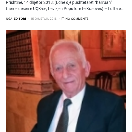
Prishtinë, 14 dhjetor 2018: (Edhe dje pushtetaret “harruan”
themeluesen e UÇK-se, Levizjen Popullore te Kosoves) – Lufta e…
NGA
EDITORI
15 DHJETOR, 2018
NO COMMENTS