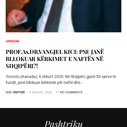
OPINIONE
PROF.As.DR.VANGJEL KICI: PSE JANË
BLLOKUAR KËRKIMET E NAFTËS NË
SHQIPËRI?!
Toronto (Kanada), 6 shkurt 2020: Në Shqipëri, gjatë 30 vjetve të
fundit, janë bllokuar kërkimet për naftë dhe…
NGA
EDITORI
5 SHKURT, 2020
NO COMMENTS
Pashtriku