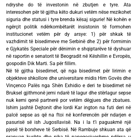
ndryshe do të investonin në zbutjen e tyre. Ata
interesohen për të gjitha këto dukuri vetëm nëse rrezikohet
siguria dhe statusi i tyre brenda kësaj sigurie! Në kohën e
ngërçit politik ndërkombëtarët insistonin të formohen
institucionet vetëm për dy arsye: 1) për shkak të
vazhdimit të bisedimeve me Serbinë dhe 2) për formimin
e Gjykatës Speciale për dënimin e shqiptarëve të dyshuar
në raportin e senatorit të Beogradit në Këshillin e Evropës,
gospodin Dik Marti. Sa për fillim.
Në të gjitha bisedimet, që nga bisedimet për lirimin e
objekteve shkollore dhe universitare midis Him Govës dhe
Vinçenco Palës nga Shën Exhidio e deri te bisedimet në
Bruksel gjithmonë jemi ndarë të lagur dhe stërlagur sepse
nuk kemi qenë partnerë por vetëm dëgjues dhe zbatues.
Ishim jashtë Dejtonit dhe lordi Kar ington na futi deri në
palcë sepse as që na ftoi në konferencën për ndarjen e
pasurisë së ish Jugosllavisë. Na i la t’i paguakmë një
pjesë të borxheve të Serbisë. Në Rambuje shkuan ata që
pranuan kushte dhe pika të panegociueshme ndërsa u