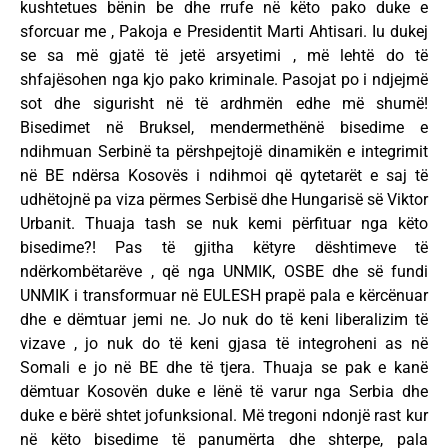
kushtetues bënin be dhe rrufe në këto pako duke e
sforcuar me , Pakoja e Presidentit Marti Ahtisari. Iu dukej
se sa më gjatë të jetë arsyetimi , më lehtë do të
shfajësohen nga kjo pako kriminale. Pasojat po i ndjejmë
sot dhe sigurisht në të ardhmën edhe më shumë!
Bisedimet në Bruksel, mendermethënë bisedime e
ndihmuan Serbinë ta përshpejtojë dinamikën e integrimit
në BE ndërsa Kosovës i ndihmoi që qytetarët e saj të
udhëtojnë pa viza përmes Serbisë dhe Hungarisë së Viktor
Urbanit. Thuaja tash se nuk kemi përfituar nga këto
bisedime?! Pas të gjitha këtyre dështimeve të
ndërkombëtarëve , që nga UNMIK, OSBE dhe së fundi
UNMIK i transformuar në EULESH prapë pala e kërcënuar
dhe e dëmtuar jemi ne. Jo nuk do të keni liberalizim të
vizave , jo nuk do të keni gjasa të integroheni as në
Somali e jo në BE dhe të tjera. Thuaja se pak e kanë
dëmtuar Kosovën duke e lënë të varur nga Serbia dhe
duke e bërë shtet jofunksional. Më tregoni ndonjë rast kur
në këto bisedime të panumërta dhe shterpe, pala