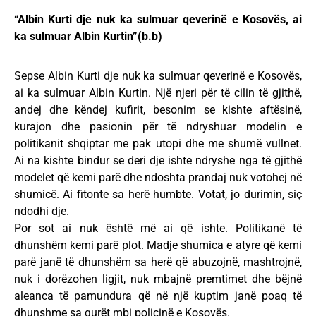
“Albin Kurti dje nuk ka sulmuar qeverinë e Kosovës, ai
ka sulmuar Albin Kurtin”(b.b)
Sepse Albin Kurti dje nuk ka sulmuar qeverinë e Kosovës,
ai ka sulmuar Albin Kurtin. Një njeri për të cilin të gjithë,
andej dhe këndej kufirit, besonim se kishte aftësinë,
kurajon dhe pasionin për të ndryshuar modelin e
politikanit shqiptar me pak utopi dhe me shumë vullnet.
Ai na kishte bindur se deri dje ishte ndryshe nga të gjithë
modelet që kemi parë dhe ndoshta prandaj nuk votohej në
shumicë. Ai fitonte sa herë humbte. Votat, jo durimin, siç
ndodhi dje.
Por sot ai nuk është më ai që ishte. Politikanë të
dhunshëm kemi parë plot. Madje shumica e atyre që kemi
parë janë të dhunshëm sa herë që abuzojnë, mashtrojnë,
nuk i dorëzohen ligjit, nuk mbajnë premtimet dhe bëjnë
aleanca të pamundura që në një kuptim janë poaq të
dhunshme sa gurët mbi policinë e Kosovës.