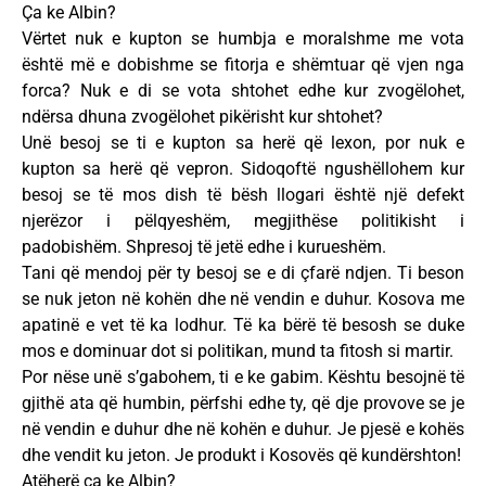
Ça ke Albin?
Vërtet nuk e kupton se humbja e moralshme me vota
është më e dobishme se fitorja e shëmtuar që vjen nga
forca? Nuk e di se vota shtohet edhe kur zvogëlohet,
ndërsa dhuna zvogëlohet pikërisht kur shtohet?
Unë besoj se ti e kupton sa herë që lexon, por nuk e
kupton sa herë që vepron. Sidoqoftë ngushëllohem kur
besoj se të mos dish të bësh llogari është një defekt
njerëzor i pëlqyeshëm, megjithëse politikisht i
padobishëm. Shpresoj të jetë edhe i kurueshëm.
Tani që mendoj për ty besoj se e di çfarë ndjen. Ti beson
se nuk jeton në kohën dhe në vendin e duhur. Kosova me
apatinë e vet të ka lodhur. Të ka bërë të besosh se duke
mos e dominuar dot si politikan, mund ta fitosh si martir.
Por nëse unë s’gabohem, ti e ke gabim. Kështu besojnë të
gjithë ata që humbin, përfshi edhe ty, që dje provove se je
në vendin e duhur dhe në kohën e duhur. Je pjesë e kohës
dhe vendit ku jeton. Je produkt i Kosovës që kundërshton!
Atëherë ça ke Albin?