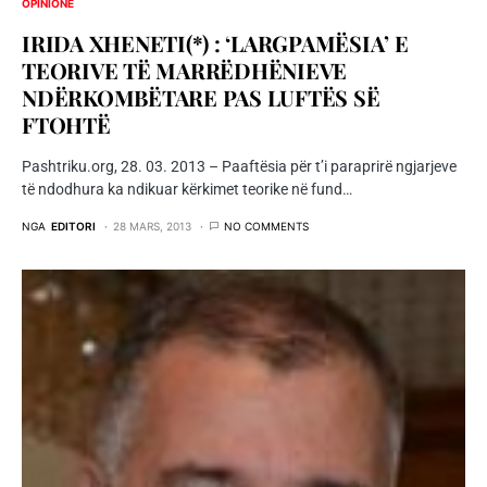
OPINIONE
IRIDA XHENETI(*) : ‘LARGPAMËSIA’ E
TEORIVE TË MARRËDHËNIEVE
NDËRKOMBËTARE PAS LUFTËS SË
FTOHTË
Pashtriku.org, 28. 03. 2013 – Paaftësia për t’i paraprirë ngjarjeve
të ndodhura ka ndikuar kërkimet teorike në fund…
NGA
EDITORI
28 MARS, 2013
NO COMMENTS