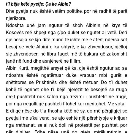
t’i bëja këtë pyetje: Ça ke Albin?
Dhe pyetja nuk është vetëm politike, por në radhë të parë
njerëzore.
Ndoshta unë jam ngutur të shoh Albinin në krye të
Kosovës më shpejt nga ç’po duket se ngutet ai vetë. Deri
dje besoja se kjo ditë mund të ishte me e afërt, ndërsa sot
besoj se vetë Albini e ka shtyrë, e ka zhvendosur, njëlloj
siç zhvendosen në libra faqet më të bukura që zakonisht
janë në fund dhe asnjëherë në fillim.
Albin Kurti, megjithë arsyet që ka, dje është ngutur aq sa
ndoshta është ngatërruar duke vrapuar mbi gurët e
shëtitores së Prishtinës dhe është rrëzuar. Do t’i duhet
kohë të ngrihet dhe t’i bëjë njerëzit të besojnë se rruga
drejt pushtetit nuk kalon nga rrëzimi i pushtetit në rrugë,
por nga rregulli që pushteti fitohet kur meritohet. Me vota.
E di që nëse do t’ia thosha këtë në sy, do më përgjigjej se
pyetja ime s’ka vend, se ajo është një përshtypje e krijuar
nga rrethanat, se ai nuk doli në protestë për pushtet, por
për dinjitet. Edhe nëse unë do gjeja mirëkuptimin e