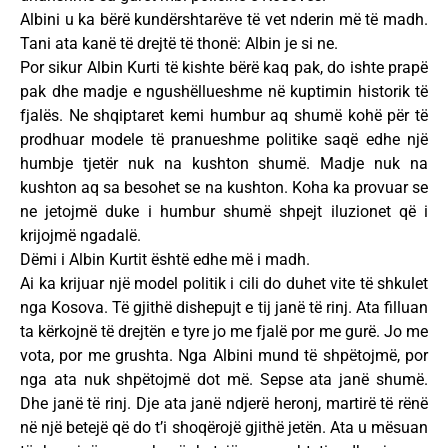
Albini u ka bërë kundërshtarëve të vet nderin më të madh.
Tani ata kanë të drejtë të thonë: Albin je si ne.
Por sikur Albin Kurti të kishte bërë kaq pak, do ishte prapë
pak dhe madje e ngushëllueshme në kuptimin historik të
fjalës. Ne shqiptaret kemi humbur aq shumë kohë për të
prodhuar modele të pranueshme politike saqë edhe një
humbje tjetër nuk na kushton shumë. Madje nuk na
kushton aq sa besohet se na kushton. Koha ka provuar se
ne jetojmë duke i humbur shumë shpejt iluzionet që i
krijojmë ngadalë.
Dëmi i Albin Kurtit është edhe më i madh.
Ai ka krijuar një model politik i cili do duhet vite të shkulet
nga Kosova. Të gjithë dishepujt e tij janë të rinj. Ata filluan
ta kërkojnë të drejtën e tyre jo me fjalë por me gurë. Jo me
vota, por me grushta. Nga Albini mund të shpëtojmë, por
nga ata nuk shpëtojmë dot më. Sepse ata janë shumë.
Dhe janë të rinj. Dje ata janë ndjerë heronj, martirë të rënë
në një betejë që do t’i shoqërojë gjithë jetën. Ata u mësuan