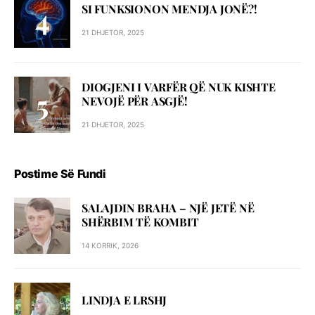
SI FUNKSIONON MENDJA JONË?!
21 DHJETOR, 2025
DIOGJENI I VARFËR QË NUK KISHTE
NEVOJË PËR ASGJË!
21 DHJETOR, 2025
Postime Së Fundi
SALAJDIN BRAHA – NJЁ JETЁ NЁ
SHЁRBIM TЁ KOMBIT
14 KORRIK, 2026
LINDJA E LRSHJ