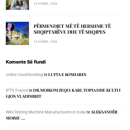
14 KORRIK, 2026
PËRMENDJET MË TË HERSHME TË
SHQIPTARËVE DHE TË SHQIPES
14 KORRIK, 2026
Komente Së Fundi
LUFTA E KOSHARES
online travel booking
te
DR.MOIKOM ZEQO: KARL TOPIA DHE KULTI I
IPTV France
te
GJON VLADIMIRIT
ALEKSANDËR
Wire Testing Machine Manufacturers in India
te
MOISIU …