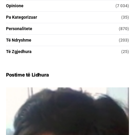
Opinione
(7 034)
Pa Kategorizuar
(35)
Personalitete
(870)
Të Ndryshme
(203)
Të Zgjedhura
(25)
Postime të Lidhura