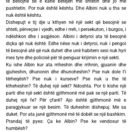
të besojnë se e kanë betejën me shtetin dhe jo me
pushtetin. Por nuk është kështu. Dhe Albini nuk u tha se
nuk është kështu.
Dishepujt e tij dje u kthyen në një sekt që besojnë se
shteti, përveçse i vjedh, edhe i rreh, i persekuton, i burgos, i
ndëshkon dhe i asgjëson. Albini i detyroi ata të besojnë
diçka që nuk është. Edhe nëse nuk i detyroi, nuk i pengoi
të besojnë atë që nuk duhet dhe unë habitem sesi nuk hyri
mes tyre dhe policisë për të penguar krijimin e një sekti.
Ku ishe Albin kur ata rriheshin dhe rrihnin, gjuanin dhe
gjuheshin, dhunonin dhe dhunoheshin? Pse nuk dole t’i
tërheqësh? Pse nuk i kurseve? Pse nuk u the të
ktheheshin? Të duhej një sekt? Ndoshta. Por ti kishe një
parti dhe një sekt është gjithmonë më pak se një parti. Të
duhej një fe? Për çfarë? Ajo është gjithmonë më e
paragjykuar se një besim. Të duheshin dishepuj. Me sa
duket. Por ata janë gjithmonë më të dobët se një bashkim.
Prandaj të pyes: Ça ke Albin? Pse ke vendosur të
humbësh?