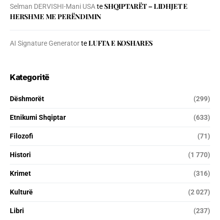
SHQIPTARËT – LIDHJET E
Selman DERVISHI-Mani USA
te
HERSHME ME PERËNDIMIN
LUFTA E KOSHARES
AI Signature Generator
te
Kategoritë
Dëshmorët
(299)
Etnikumi Shqiptar
(633)
Filozofi
(71)
Histori
(1 770)
Krimet
(316)
Kulturë
(2 027)
Libri
(237)