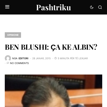
Pashtriku
OPINIONE
BEN BLUSHI: ҪA KE ALBIN?
NGA
EDITORI
28 JANAR, 2015
5 MINUTA PËR TË LEXUAR
NO COMMENTS