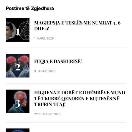
Postime të Zgjedhura
MAGJEPSJA E TESLËS ME NUMRAT 3, 6
DHE 9!
1 MARS, 2026
FUQIA E DASHURISË!
8 JANAR, 2026
HIGJIENA E DOBËT E DHËMBËVE MUND
TË TKURRË QENDRËN E KUJTESËS NË
TRURIN TUAJ!
21 DHJETOR, 2025