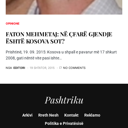
OPINIONE
FATON MEHMETAJ: NË ÇFARË GJENDJE
ËSHTË KOSOVA SOT?
Prishtinë, 19. 09. 2015: Kosova u shpall e pavarur më 17 shkurt
2008, gati nëntë vite pasi ishte…
NGA
EDITORI
19 SHTATOR, 2015
NO COMMENTS
Pashtriku
Arkivi
Rreth Nesh
Kontakt
Reklamo
Politika e Privatësisë