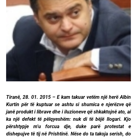
Tiranë, 28. 01. 2015 – E kam takuar vetëm një herë Albin
Kurtin për të kuptuar se ashtu si shumica e njerëzve që
janë produkt i librave dhe i iluzioneve që shkaktojnë ato, ai
ka një defekt të pëlqyeshëm: nuk di të bëjë llogari. Kjo
përshtypje m’u forcua dje, duke parë protestat e
dishepujve të tij në Prishtinë. Nëse do ta takoja serish, do