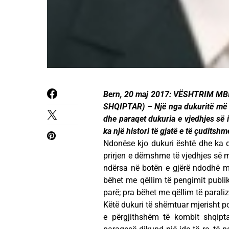
Bern, 20 maj 2017: VËSHTRIM 
SHQIPTAR) – Një nga dukuritë më t
dhe paraqet dukuria e vjedhjes së i
ka një histori të gjatë e të çuditshm
Ndonëse kjo dukuri është dhe ka q
prirjen e dëmshme të vjedhjes së m
ndërsa në botën e gjërë ndodhë me 
bëhet me qëllim të pengimit publik
parë; pra bëhet me qëllim të paralizi
Këtë dukuri të shëmtuar mjerisht p
e përgjithshëm të kombit shqipta