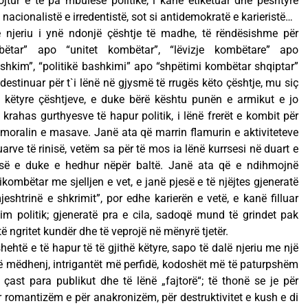
ojtur e të pa mbulesë politike, i kanë etiketuar dhe pështyrë
nacionalistë e irredentistë, sot si antidemokratë e karieristë…
ë njeriu i ynë ndonjë çështje të madhe, të rëndësishme për
ëtar” apo “unitet kombëtar”, “lëvizje kombëtare” apo
bashkim”, “politikë bashkimi” apo “shpëtimi kombëtar shqiptar”
estinuar për t`i lënë në gjysmë të rrugës këto çështje, mu siç
ë këtyre çështjeve, e duke bërë kështu punën e armikut e jo
, krahas gurthyesve të hapur politik, i lënë frerët e kombit për
 moralin e masave. Janë ata që marrin flamurin e aktiviteteve
rve të rinisë, vetëm sa për të mos ia lënë kurrsesi në duart e
esë e duke e hedhur nëpër baltë. Janë ata që e ndihmojnë
kombëtar me sjelljen e vet, e janë pjesë e të njëjtes gjeneratë
eshtrinë e shkrimit”, por edhe karierën e vetë, e kanë filluar
im politik; gjeneratë pra e cila, sadoqë mund të grindet pak
ë ngritet kundër dhe të veprojë në mënyrë tjetër.
hehtë e të hapur të të gjithë këtyre, sapo të dalë njeriu me një
ë të mëdhenj, intrigantët më perfidë, kodoshët më të paturpshëm
çast para publikut dhe të lënë „fajtorë“; të thonë se je për
r romantizëm e për anakronizëm, për destruktivitet e kush e di