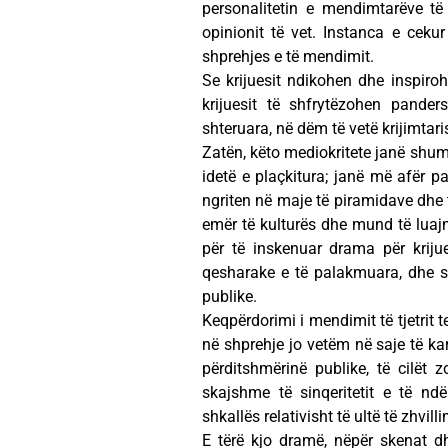
personalitetin e mendimtarëve t
opinionit të vet. Instanca e cekur
shprehjes e të mendimit.
Se krijuesit ndikohen dhe inspirohe
krijuesit të shfrytëzohen pander
shteruara, në dëm të vetë krijimtari
Zatën, këto mediokritete janë shu
idetë e plaçkitura; janë më afër p
ngriten në maje të piramidave dhe
emër të kulturës dhe mund të luajnë
për të inskenuar drama për kriju
qesharake e të palakmuara, dhe së 
publike.
Keqpërdorimi i mendimit të tjetrit t
në shprehje jo vetëm në saje të ka
përditshmërinë publike, të cilët 
skajshme të sinqeritetit e të ndë
shkallës relativisht të ultë të zhvil
E tërë kjo dramë, nëpër skenat dh