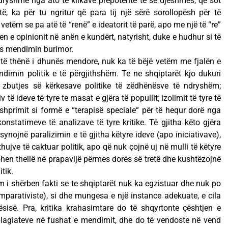
ndryshme nga ato të klikave prepotente të së djeshmes, që sot
ë, ka për tu ngritur që para tij një sërë sorollopësh për të
 vetëm se pa atë të “renë” e ideatorit të parë, apo me një të “re”
en e opinionit në anën e kundërt, natyrisht, duke e hudhur si të
ës mendimin burimor.
ër të thënë i dhunës mendore, nuk ka të bëjë vetëm me fjalën e
dimin politik e të përgjithshëm. Te ne shqiptarët kjo dukuri
 e zbutjes së kërkesave politike të zëdhënësve të ndryshëm;
 të ideve të tyre te masat e gjëra të popullit; izolimit të tyre të
hprimit si formë e “terapisë speciale“ për të hequr dorë nga
nstatimeve të analizave të tyre kritike. Të gjitha këto gjëra
synojnë paralizimin e të gjitha këtyre ideve (apo iniciativave),
hujve të caktuar politik, apo që nuk çojnë uj në mulli të këtyre
ohen thellë në prapavijë përmes dorës së tretë dhe kushtëzojnë
tik.
m i shërben fakti se te shqiptarët nuk ka egzistuar dhe nuk po
omparativiste), si dhe mungesa e një instance adekuate, e cila
sisë. Pra, kritika krahasimtare do të shqyrtonte çështjen e
plagiateve në fushat e mendimit, dhe do të vendoste në vend