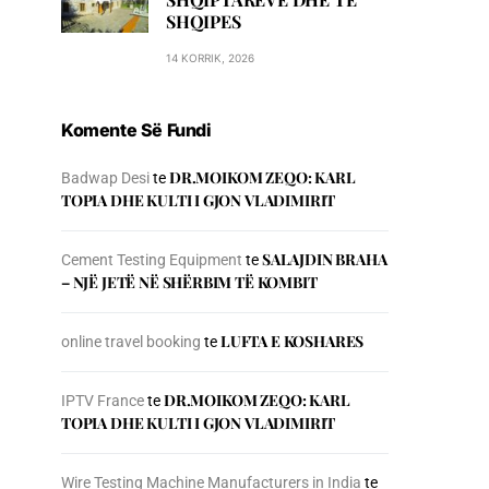
SHQIPES
14 KORRIK, 2026
Komente Së Fundi
DR.MOIKOM ZEQO: KARL
Badwap Desi
te
TOPIA DHE KULTI I GJON VLADIMIRIT
SALAJDIN BRAHA
Cement Testing Equipment
te
– NJЁ JETЁ NЁ SHЁRBIM TЁ KOMBIT
LUFTA E KOSHARES
online travel booking
te
DR.MOIKOM ZEQO: KARL
IPTV France
te
TOPIA DHE KULTI I GJON VLADIMIRIT
Wire Testing Machine Manufacturers in India
te