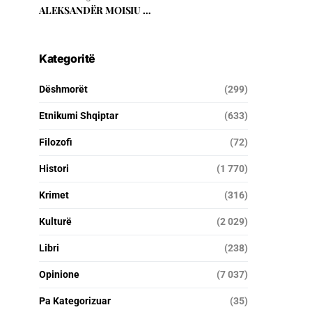
ALEKSANDËR MOISIU …
Kategoritë
Dëshmorët
(299)
Etnikumi Shqiptar
(633)
Filozofi
(72)
Histori
(1 770)
Krimet
(316)
Kulturë
(2 029)
Libri
(238)
Opinione
(7 037)
Pa Kategorizuar
(35)