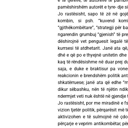
e të tjerëve, të autorëve të pambr
pamëshirshëm autorët e tyre- dje si 
Jo rastësisht, sapo të zë në goj
kombin, si psh. “kuvend komb
“gjithëkombëtare”, “strategji për 
ngarendin grumbuj “gjenish” të pred
dëshirojnë vet penguesit legalë t
kurrsesi të atdhetarit. Janë ata që
dhé e që po e thyejnë unitetin dhe
kaq të rëndësishme në duar prej dua
saja, e duke e braktisur pa von
reakcionin e brendshëm politik anti
shkatërruese; janë ata që edhe “mj
dikur sëbashku, nën të njëtin ndik
ndermjet veti nuk është në gjendje t
Jo rastësisht, por me miradinë e fs
vizion tjetër politik, përqarësit m
aktivizohen e të sulmojnë në çdo 
përçarje e veprim antikombëtar, pë