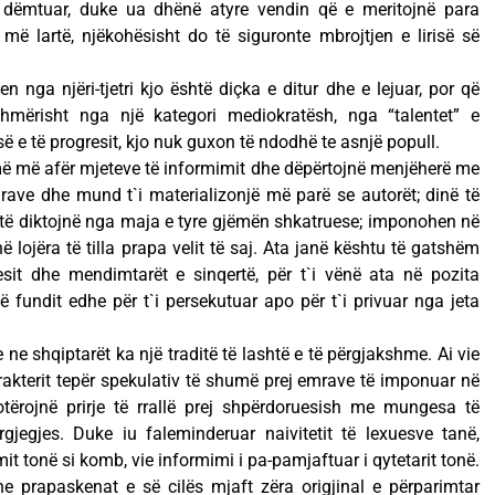
ë dëmtuar, duke ua dhënë atyre vendin që e meritojnë para
 më lartë, njëkohësisht do të siguronte mbrojtjen e lirisë së
n nga njëri-tjetri kjo është diçka e ditur dhe e lejuar, por që
shmërisht nga një kategori mediokratësh, nga “talentet” e
së e të progresit, kjo nuk guxon të ndodhë te asnjë popull.
më më afër mjeteve të informimit dhe dëpërtojnë menjëherë me
arave dhe mund t`i materializonjë më parë se autorët; dinë të
 të diktojnë nga maja e tyre gjëmën shkatruese; imponohen në
 lojëra të tilla prapa velit të saj. Ata janë kështu të gatshëm
esit dhe mendimtarët e sinqertë, për t`i vënë ata në pozita
fundit edhe për t`i persekutuar apo për t`i privuar nga jeta
e ne shqiptarët ka një traditë të lashtë e të përgjakshme. Ai vie
rakterit tepër spekulativ të shumë prej emrave të imponuar në
zotërojnë prirje të rrallë prej shpërdoruesish me mungesa të
rgjegjes. Duke iu faleminderuar naivitetit të lexuesve tanë,
limit tonë si komb, vie informimi i pa-pamjaftuar i qytetarit tonë.
e prapaskenat e së cilës mjaft zëra origjinal e përparimtar