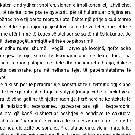
aten e ndrydhen; shpifen, vidhen e implikohen; etj. zhvillohet
të njeriut tonë, pra të qytetarit, për të hulumtuar origjinalen,
përtacinë e tij për ta mbrojtur ate. Është një prirje e çuditshme
ë lehtë e pranojnë gënjeshtrën se sa të vërtetën; më lehtë e
 më afër i rrinë të keqes së stolisur se sa të mirës lakuriqe. Jo
sit, demagogët, armiqtë e lirisë e të përparimit.
por edhe numri shumë i vogël i atyre që lexojnë, qoftë edhe
ungesa e një kritike të komparacionit në letrat tona, ua
hëm të manipulojnë me idetë dhe mendimet e huaja, duke e
ta qesharake, pra në rrethana tejet të papërshtatshme të
yre.
jë dikush për të përdorur një konstrukt të ri terminologjik apo
ra të tjerë që mbushin faqet e shtypit (madje edhe të përkthyera
ra, të vëna gati në të njëjten radhitje, herë-herë në kontekste të
 redaktorët, recensentët, gazetarët ata që i keqpërdorin
sht ata që kanë kushtëzuar heshtjen e pendave të caktuara
htëzuar “harrimin” e veprave të krijuesve më të rinj e më të
po nga gjelozitë personale… Pra, ata që duke vjelur materialet