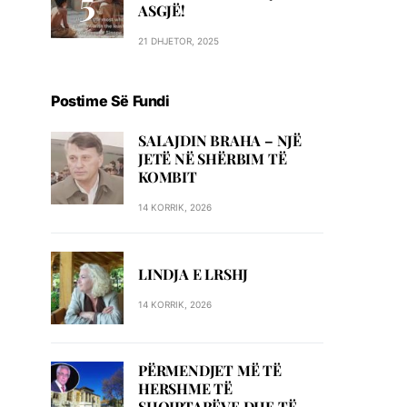
ASGJË!
21 DHJETOR, 2025
Postime Së Fundi
SALAJDIN BRAHA – NJЁ
JETЁ NЁ SHЁRBIM TЁ
KOMBIT
14 KORRIK, 2026
LINDJA E LRSHJ
14 KORRIK, 2026
PËRMENDJET MË TË
HERSHME TË
SHQIPTARËVE DHE TË