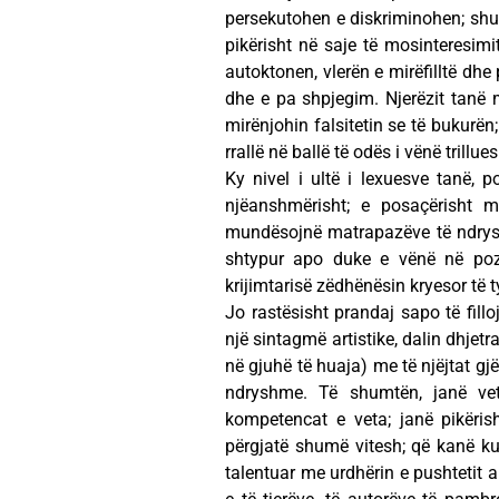
persekutohen e diskriminohen; shuk
pikërisht në saje të mosinteresimit 
autoktonen, vlerën e mirëfilltë dhe 
dhe e pa shpjegim. Njerëzit tanë m
mirënjohin falsitetin se të bukurën;
rrallë në ballë të odës i vënë trillue
Ky nivel i ultë i lexuesve tanë, 
njëanshmërisht; e posaçërisht m
mundësojnë matrapazëve të ndrys
shtypur apo duke e vënë në pozi
krijimtarisë zëdhënësin kryesor të t
Jo rastësisht prandaj sapo të fillo
një sintagmë artistike, dalin dhjet
në gjuhë të huaja) me të njëjtat gjë
ndryshme. Të shumtën, janë vetë
kompetencat e veta; janë pikëri
përgjatë shumë vitesh; që kanë kus
talentuar me urdhërin e pushtetit a