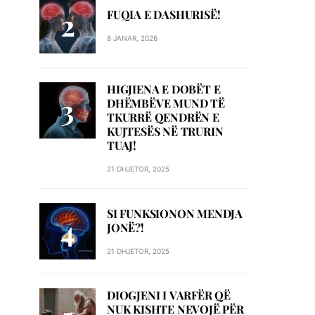
FUQIA E DASHURISË!
8 JANAR, 2026
HIGJIENA E DOBËT E
DHËMBËVE MUND TË
TKURRË QENDRËN E
KUJTESËS NË TRURIN
TUAJ!
21 DHJETOR, 2025
SI FUNKSIONON MENDJA
JONË?!
21 DHJETOR, 2025
DIOGJENI I VARFËR QË
NUK KISHTE NEVOJË PËR