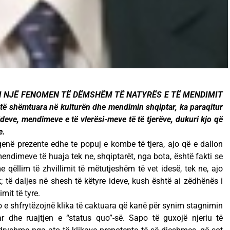
MBI NJË FENOMEN TË DËMSHËM TË NATYRËS E TË MENDIMIT
ë shëmtuara në kulturën dhe mendimin shqiptar, ka paraqitur
deve, mendimeve e të vlerësi-meve të të tjerëve, dukuri kjo që
e.
enë prezente edhe te popuj e kombe të tjera, ajo që e dallon
endimeve të huaja tek ne, shqiptarët, nga bota, është fakti se
qëllim të zhvillimit të mëtutjeshëm të vet idesë, tek ne, ajo
; të daljes në shesh të këtyre ideve, kush është ai zëdhënës i
mit të tyre.
o e shfrytëzojnë klika të caktuara që kanë për synim stagnimin
r dhe ruajtjen e “status quo”-së. Sapo të guxojë njeriu të