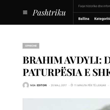
Faqe historike dhe info
Pashtriku
Ballina
Kategorit
OPINIONE
BRAHIM AVDYLI:
PATURPËSIA E SH
NGA
EDITORI
20 MAJ, 2017
11 MINUTA PËR TË LEXUAR