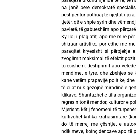
paraqesë dikund një ide të re, të 
na janë bërë demokratë specialist
pëshpëritur pothuaj të njëjtat gjëra,
tjetër, që e shpie syrin dhe vëmendj
pavlerë, të gabueshëm apo përçar
Ky lloj i plagiatit, apo më mirë p
shkruar artistike, por edhe me men
paraqitet kryesisht si përpjekje
zvoglimit maksimal të efektit pozitiv
tërësishëm, dëshprimit apo vetëdës
mendimet e tyre, dhe zbehjes së ko
kanë vetëm prapavijë politike, dhe 
të cilat nuk gëzojnë miradinë e qert
klikave. Shantazhet e tilla organiz
regresin tonë mendor, kulturor e poli
Mjerisht, këtij fenomeni të turpshë
kultivohet kritika krahasimtare (k
do të merrej me çështjet e autorë
ndikimeve, koinçidencave apo të 