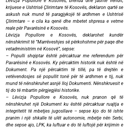
Lëvizja Popullore e Kosovës, brenda dhe jashtë vendit,
krijuese e Ushtrisë Ҫlirimtare të Kosovës, deklaron qartë se
askush nuk mund të paragjykojë të ardhmen e Ushtrisë
Ҫlirimtare – e cila ka qenë dhe mbetet shpresa e vetme
reale për Pavarësinë e Kosovës.
Lëvizja Popullore e Kosovës, deklarohet kundër
nënshkrimit të “Marrëveshjes së përkohshme për paqe dhe
vetadministrim në Kosovë”, sepse:
– Populli shqiptar është përcaktuar me referendum për
Pavarësinë e Kosovës. Ky përcaktim historik nuk është në
Dokument. Pa një përcaktim të tillë, pa të drejtën e
vetëvendosjes së popullit tonë për të ardhmen e tij, nuk
mund të nënshkruhet asnjë lloj Dokumenti. Nënshkruesit e
tij do të mbartin përgjegjësi historike.
– Lëvizja Popullore e Kosovës, nuk pranon që të
nënshkruhet një Dokument ku është përcaktuar ruajtja e
integritetit të mbetjes jugosllave – sepse kjo do të ishte
pranim i një shkalle të ulët autonomie, mbetje nën Serbi,
dhe sepse ajo, LPK, ka luftuar e do të luftojë për krijimin e