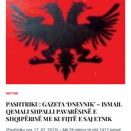
HISTORI
PASHTRIKU: GAZETA ‘DNEVNIK’ – ISMAIL
QEMALI SHPALLI PAVARËSINË E
SHQIPËRISË ME KUFIJTË E SAJ ETNIK
(Pashtriku.org, 17. 02. 2013) – Më 28 nëntor të vitit 1912 Ismail