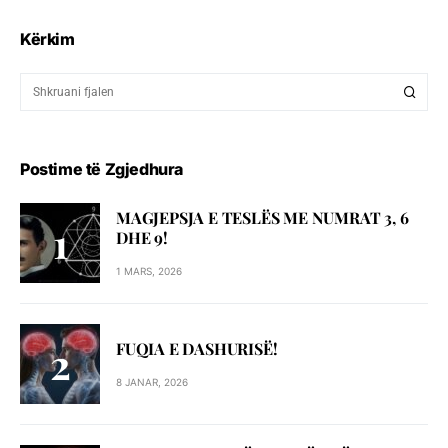
Kërkim
Postime të Zgjedhura
MAGJEPSJA E TESLËS ME NUMRAT 3, 6
DHE 9!
1 MARS, 2026
FUQIA E DASHURISË!
8 JANAR, 2026