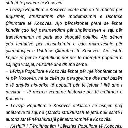
shtetit të pavarur të Kosovës.
– Lëvizja Popullore e Kosovës është dhe do të mbetet për
fuqizimin, strukturimin dhe modernizimin e Ushtrisë
Ҫlirimtare të Kosovës. Ajo përcaktohet prerë se është
kundër çdo lloj paramendimi për shpërndarjen e saj, për
transformimin në parti apo shoqatë politike. Ajo dënon
çdo tentativë për nënshkrimin e çdo marrëveshje për
çarmatosjen e Ushtrisë Ҫlirimtare të Kosovës. Ajo është
krijuar jo për të kapitulluar, por për të mbrojtur popullin e
saj nga vrasjet, mizoritë dhe dhuna serbe.
– Lëvizja Popullore e Kosovës është për një Konferencë të
re për Kosovën, në të cilën pa paragjykime dhe mbi bazën
e të drejtës historike të popullit për të jetuar i lirë dhe i
pavarur – të merren vendime historike për të ardhmen e
Kosovës.
– Lëvizja Popullore e Kosovës deklaron se asnjëri prej
anëtarëve të saj, në çfarëdo strukturash të jetë, nuk është i
autorizuar të nënshkruajë për autonominë e Kosovës.
– Këshilli i Përgjithshëm i Lëvizjes Popullore të Kosovës,