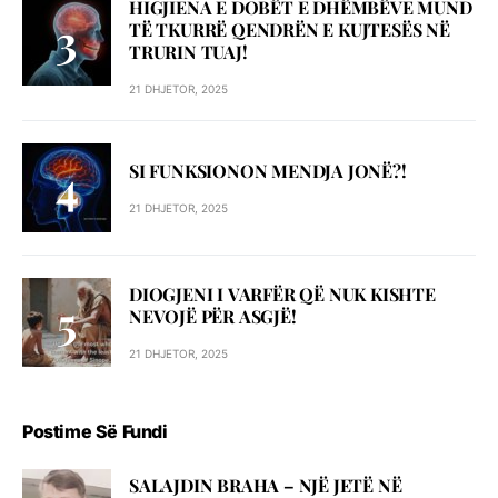
HIGJIENA E DOBËT E DHËMBËVE MUND
TË TKURRË QENDRËN E KUJTESËS NË
TRURIN TUAJ!
21 DHJETOR, 2025
SI FUNKSIONON MENDJA JONË?!
21 DHJETOR, 2025
DIOGJENI I VARFËR QË NUK KISHTE
NEVOJË PËR ASGJË!
21 DHJETOR, 2025
Postime Së Fundi
SALAJDIN BRAHA – NJЁ JETЁ NЁ