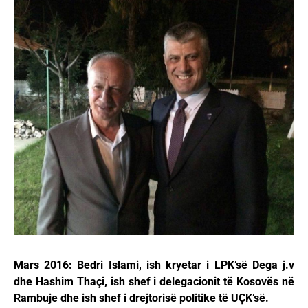
Mars 2016: Bedri Islami, ish kryetar i LPK’së Dega j.v
dhe Hashim Thaçi, ish shef i delegacionit të Kosovës në
Rambuje dhe ish shef i drejtorisë politike të UҪK’së.