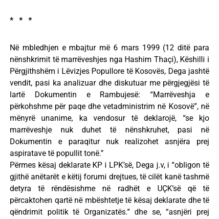
* * *
Në mbledhjen e mbajtur më 6 mars 1999 (12 ditë para
nënshkrimit të marrëveshjes nga Hashim Thaçi), Këshilli i
Përgjithshëm i Lëvizjes Popullore të Kosovës, Dega jashtë
vendit, pasi ka analizuar dhe diskutuar me përgjegjësi të
lartë Dokumentin e Rambujesë: “Marrëveshja e
përkohshme për paqe dhe vetadministrim në Kosovë”, në
mënyrë unanime, ka vendosur të deklarojë, “se kjo
marrëveshje nuk duhet të nënshkruhet, pasi në
Dokumentin e paraqitur nuk realizohet asnjëra prej
aspiratave të popullit tonë.”
Përmes kësaj deklarate KP i LPK’së, Dega j.v, i “obligon të
gjithë anëtarët e këtij forumi drejtues, të cilët kanë tashmë
detyra të rëndësishme në radhët e UҪK’së që të
përcaktohen qartë në mbështetje të kësaj deklarate dhe të
qëndrimit politik të Organizatës.” dhe se, “asnjëri prej