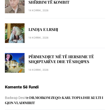
SHЁRBIM TЁ KOMBIT
14 KORRIK, 2026
LINDJA E LRSHJ
14 KORRIK, 2026
PËRMENDJET MË TË HERSHME TË
SHQIPTARËVE DHE TË SHQIPES
14 KORRIK, 2026
Komente Së Fundi
DR.MOIKOM ZEQO: KARL TOPIA DHE KULTI I
Badwap Desi
te
GJON VLADIMIRIT