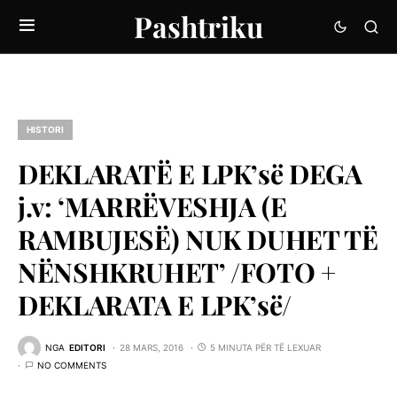
Pashtriku
HISTORI
DEKLARATË E LPK’së DEGA
j.v: ‘MARRËVESHJA (E
RAMBUJESË) NUK DUHET TË
NËNSHKRUHET’ /FOTO +
DEKLARATA E LPK’së/
NGA
EDITORI
28 MARS, 2016
5 MINUTA PËR TË LEXUAR
NO COMMENTS