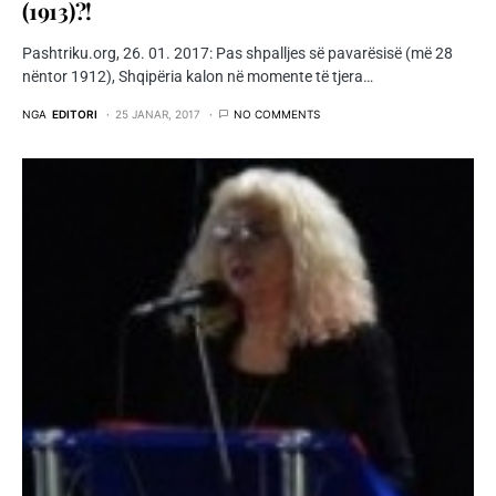
(1913)?!
Pashtriku.org, 26. 01. 2017: Pas shpalljes së pavarësisë (më 28
nëntor 1912), Shqipëria kalon në momente të tjera…
NGA
EDITORI
25 JANAR, 2017
NO COMMENTS