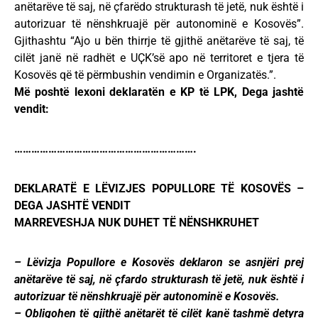
anëtarëve të saj, në çfarëdo strukturash të jetë, nuk është i
autorizuar të nënshkruajë për autonominë e Kosovës”.
Gjithashtu “Ajo u bën thirrje të gjithë anëtarëve të saj, të
cilët janë në radhët e UҪK’së apo në territoret e tjera të
Kosovës që të përmbushin vendimin e Organizatës.”.
Më poshtë lexoni deklaratën e KP të LPK, Dega jashtë
vendit:
……………………………………………………….
DEKLARATË E LËVIZJES POPULLORE TË KOSOVËS –
DEGA JASHTË VENDIT
MARREVESHJA NUK DUHET TË NËNSHKRUHET
– Lëvizja Popullore e Kosovës deklaron se asnjëri prej
anëtarëve të saj, në çfardo strukturash të jetë, nuk është i
autorizuar të nënshkruajë për autonominë e Kosovës.
– Obligohen të gjithë anëtarët të cilët kanë tashmë detyra