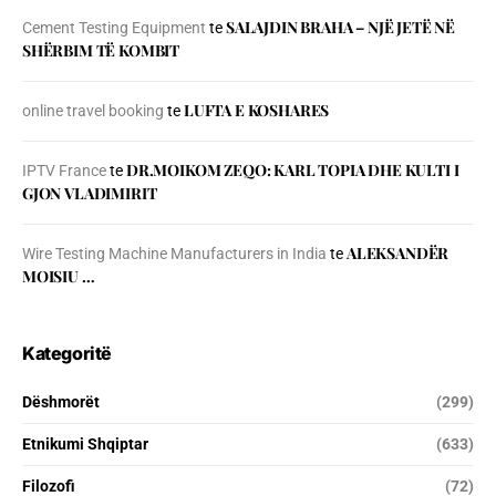
SALAJDIN BRAHA – NJЁ JETЁ NЁ
Cement Testing Equipment
te
SHЁRBIM TЁ KOMBIT
LUFTA E KOSHARES
online travel booking
te
DR.MOIKOM ZEQO: KARL TOPIA DHE KULTI I
IPTV France
te
GJON VLADIMIRIT
ALEKSANDËR
Wire Testing Machine Manufacturers in India
te
MOISIU …
Kategoritë
Dëshmorët
(299)
Etnikumi Shqiptar
(633)
Filozofi
(72)