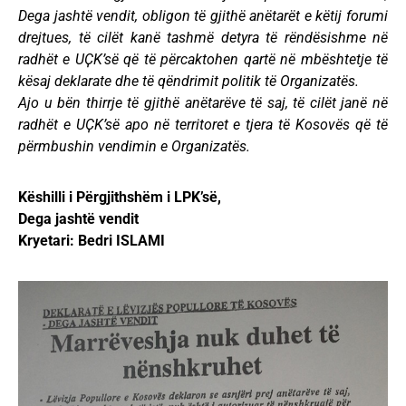
Dega jashtë vendit, obligon të gjithë anëtarët e këtij forumi
drejtues, të cilët kanë tashmë detyra të rëndësishme në
radhët e UҪK’së që të përcaktohen qartë në mbështetje të
kësaj deklarate dhe të qëndrimit politik të Organizatës.
Ajo u bën thirrje të gjithë anëtarëve të saj, të cilët janë në
radhët e UҪK’së apo në territoret e tjera të Kosovës që të
përmbushin vendimin e Organizatës.
Këshilli i Përgjithshëm i LPK’së,
Dega jashtë vendit
Kryetari: Bedri ISLAMI