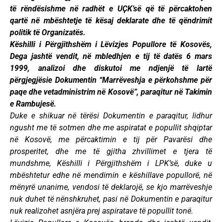
të rëndësishme në radhët e UҪK’së që të përcaktohen
qartë në mbështetje të kësaj deklarate dhe të qëndrimit
politik të Organizatës.
Këshilli i Përgjithshëm i Lëvizjes Popullore të Kosovës,
Dega jashtë vendit, në mbledhjen e tij të datës 6 mars
1999, analizoi dhe diskutoi me ndjenjë të lartë
përgjegjësie Dokumentin “Marrëveshja e përkohshme për
paqe dhe vetadministrim në Kosovë”, paraqitur në Takimin
e Rambujesë.
Duke e shikuar në tërësi Dokumentin e paraqitur, lidhur
ngusht me të sotmen dhe me aspiratat e popullit shqiptar
në Kosovë, me përcaktimin e tij për Pavarësi dhe
prosperitet, dhe me të gjitha zhvillimet e tjera të
mundshme, Këshilli i Përgjithshëm i LPK’së, duke u
mbështetur edhe në mendimin e këshillave popullorë, në
mënyrë unanime, vendosi të deklarojë, se kjo marrëveshje
nuk duhet të nënshkruhet, pasi në Dokumentin e paraqitur
nuk realizohet asnjëra prej aspiratave të popullit tonë.