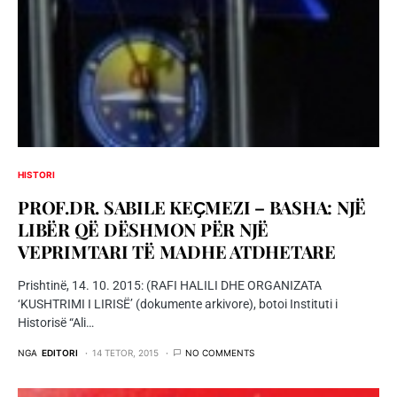
HISTORI
PROF.DR. SABILE KEҪMEZI – BASHA: NJË
LIBËR QË DËSHMON PËR NJË
VEPRIMTARI TË MADHE ATDHETARE
Prishtinë, 14. 10. 2015: (RAFI HALILI DHE ORGANIZATA
‘KUSHTRIMI I LIRISË’ (dokumente arkivore), botoi Instituti i
Historisë “Ali…
NGA
EDITORI
14 TETOR, 2015
NO COMMENTS