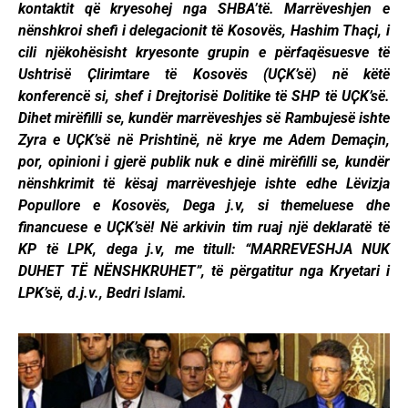
kontaktit që kryesohej nga SHBA’të. Marrëveshjen e
nënshkroi shefi i delegacionit të Kosovës, Hashim Thaçi, i
cili njëkohësisht kryesonte grupin e përfaqësuesve të
Ushtrisë Ҫlirimtare të Kosovës (UҪK’së) në këtë
konferencë si, shef i Drejtorisë Dolitike të SHP të UҪK’së.
Dihet mirëfilli se, kundër marrëveshjes së Rambujesë ishte
Zyra e UҪK’së në Prishtinë, në krye me Adem Demaçin,
por, opinioni i gjerë publik nuk e dinë mirëfilli se, kundër
nënshkrimit të kësaj marrëveshjeje ishte edhe Lëvizja
Popullore e Kosovës, Dega j.v, si themeluese dhe
financuese e UҪK’së! Në arkivin tim ruaj një deklaratë të
KP të LPK, dega j.v, me titull: “MARREVESHJA NUK
DUHET TË NËNSHKRUHET”, të përgatitur nga Kryetari i
LPK’së, d.j.v., Bedri Islami.