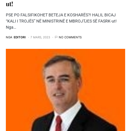
ut!
PSE PO FALSIFIKOHET BETEJA E KOSHARËS?! HALIL BICAJ
“KALI I TROJËS” NË MINISTRINË E MBROJTJES SË FASRK-ut!
Nga…
NGA
EDITORI
7 MARS, 2023
NO COMMENTS