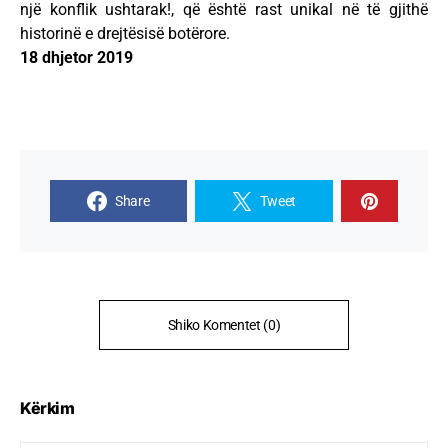
një konflik ushtarak!, që është rast unikal në të gjithë
historinë e drejtësisë botërore.
18 dhjetor 2019
Share
Tweet
Shiko Komentet (0)
Kërkim