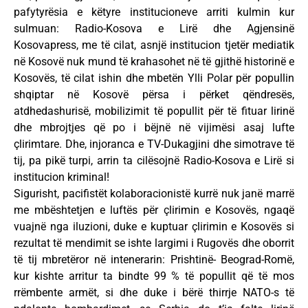
pafytyrësia e këtyre institucioneve arriti kulmin kur
sulmuan: Radio-Kosova e Lirë dhe Agjensinë
Kosovapress, me të cilat, asnjë institucion tjetër mediatik
në Kosovë nuk mund të krahasohet në të gjithë historinë e
Kosovës, të cilat ishin dhe mbetën Ylli Polar për popullin
shqiptar në Kosovë përsa i përket qëndresës,
atdhedashurisë, mobilizimit të popullit për të fituar lirinë
dhe mbrojtjes që po i bëjnë në vijimësi asaj lufte
çlirimtare. Dhe, injoranca e TV-Dukagjini dhe simotrave të
tij, pa pikë turpi, arrin ta cilësojnë Radio-Kosova e Lirë si
institucion kriminal!
Sigurisht, pacifistët kolaboracionistë kurrë nuk janë marrë
me mbështetjen e luftës për çlirimin e Kosovës, ngaqë
vuajnë nga iluzioni, duke e kuptuar çlirimin e Kosovës si
rezultat të mendimit se ishte largimi i Rugovës dhe oborrit
të tij mbretëror në intenerarin: Prishtinë- Beograd-Romë,
kur kishte arritur ta bindte 99 % të popullit që të mos
rrëmbente armët, si dhe duke i bërë thirrje NATO-s të