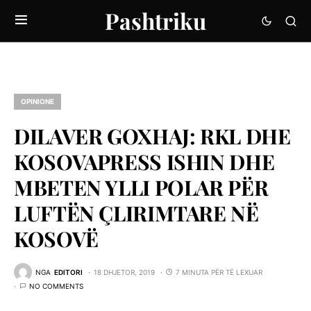
Pashtriku
OPINIONE
DILAVER GOXHAJ: RKL DHE
KOSOVAPRESS ISHIN DHE
MBETEN YLLI POLAR PËR
LUFTËN ÇLIRIMTARE NË
KOSOVË
NGA
EDITORI
18 DHJETOR, 2019
7 MINUTA PËR TË LEXUAR
NO COMMENTS