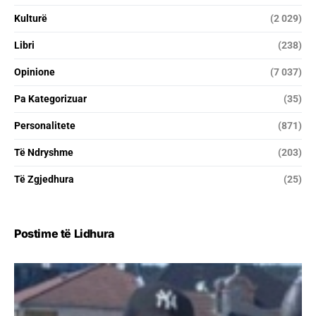
Kulturë
(2 029)
Libri
(238)
Opinione
(7 037)
Pa Kategorizuar
(35)
Personalitete
(871)
Të Ndryshme
(203)
Të Zgjedhura
(25)
Postime të Lidhura