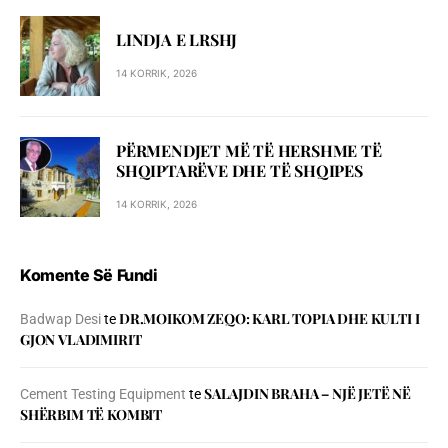
LINDJA E LRSHJ
14 KORRIK, 2026
PËRMENDJET MË TË HERSHME TË
SHQIPTARËVE DHE TË SHQIPES
14 KORRIK, 2026
Komente Së Fundi
DR.MOIKOM ZEQO: KARL TOPIA DHE KULTI I
Badwap Desi
te
GJON VLADIMIRIT
SALAJDIN BRAHA – NJЁ JETЁ NЁ
Cement Testing Equipment
te
SHЁRBIM TЁ KOMBIT