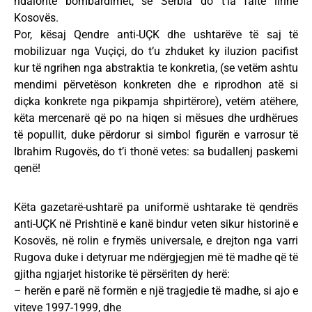
ndalonte bombardimet, se Serbia do t’ia falte lirinë
Kosovës.
Por, kësaj Qendre anti-UÇK dhe ushtarëve të saj të
mobilizuar nga Vuçiçi, do t’u zhduket ky iluzion pacifist
kur të ngrihen nga abstraktia te konkretia, (se vetëm ashtu
mendimi përvetëson konkreten dhe e riprodhon atë si
diçka konkrete nga pikpamja shpirtërore), vetëm atëhere,
këta mercenarë që po na hiqen si mësues dhe urdhërues
të popullit, duke përdorur si simbol figurën e varrosur të
Ibrahim Rugovës, do t’i thonë vetes: sa budallenj paskemi
qenë!
Këta gazetarë-ushtarë pa uniformë ushtarake të qendrës
anti-UÇK në Prishtinë e kanë bindur veten sikur historinë e
Kosovës, në rolin e frymës universale, e drejton nga varri
Rugova duke i detyruar me ndërgjegjen më të madhe që të
gjitha ngjarjet historike të përsëriten dy herë:
– herën e parë në formën e një tragjedie të madhe, si ajo e
viteve 1997-1999, dhe