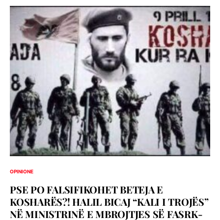
OPINIONE
PSE PO FALSIFIKOHET BETEJA E
KOSHARËS?! HALIL BICAJ “KALI I TROJËS”
NË MINISTRINË E MBROJTJES SË FASRK-