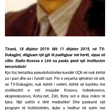
Tiranë, 18 dhjetor 2019: Më 11 dhjetor 2019, në TV-
Dukagjini, dëgjuam një gjë të padëgjuar më herët, sipas së
cilës: Radio-Kosova e Lirë na paska qenë një institucion
terroristësh!
Kjo lloj tematika pseudohistorike kundër UÇK-së nuk është
as i pari dhe as i fundit rast. Por e veçanta qëndron në atë,
se TV-Dukagjini, nuk është i vetëm, është së bashku me
sivëllezërit e vet: insajder Kosovo, Indexkosovo,
ekspreskosovo, Koha.net, Zëri, Bota sot e disa mikro të
tjera. Një ushtri e tërë mediatike! Dhe paskanë një
program të hollësishëm, duke u hedhur në sulm me