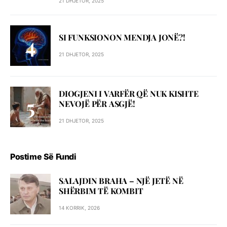
21 DHJETOR, 2025
SI FUNKSIONON MENDJA JONË?!
21 DHJETOR, 2025
DIOGJENI I VARFËR QË NUK KISHTE
NEVOJË PËR ASGJË!
21 DHJETOR, 2025
Postime Së Fundi
SALAJDIN BRAHA – NJЁ JETЁ NЁ
SHЁRBIM TЁ KOMBIT
14 KORRIK, 2026