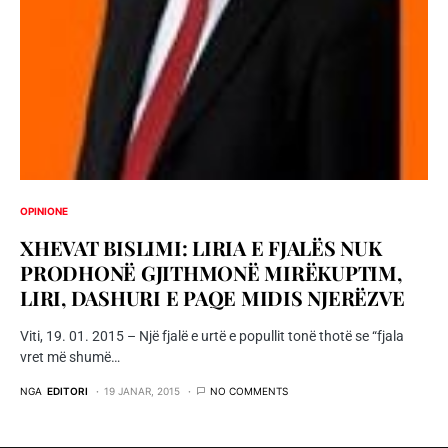
OPINIONE
XHEVAT BISLIMI: LIRIA E FJALËS NUK
PRODHONË GJITHMONË MIRËKUPTIM,
LIRI, DASHURI E PAQE MIDIS NJERËZVE
Viti, 19. 01. 2015 – Një fjalë e urtë e popullit tonë thotë se “fjala
vret më shumë…
NGA
EDITORI
19 JANAR, 2015
NO COMMENTS