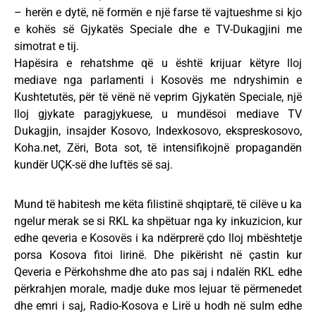
– herën e dytë, në formën e një farse të vajtueshme si kjo
e kohës së Gjykatës Speciale dhe e TV-Dukagjini me
simotrat e tij.
Hapësira e rehatshme që u është krijuar këtyre lloj
mediave nga parlamenti i Kosovës me ndryshimin e
Kushtetutës, për të vënë në veprim Gjykatën Speciale, një
lloj gjykate paragjykuese, u mundësoi mediave TV
Dukagjin, insajder Kosovo, Indexkosovo, ekspreskosovo,
Koha.net, Zëri, Bota sot, të intensifikojnë propagandën
kundër UÇK-së dhe luftës së saj.
Mund të habitesh me këta filistinë shqiptarë, të cilëve u ka
ngelur merak se si RKL ka shpëtuar nga ky inkuzicion, kur
edhe qeveria e Kosovës i ka ndërprerë çdo lloj mbështetje
porsa Kosova fitoi lirinë. Dhe pikërisht në çastin kur
Qeveria e Përkohshme dhe ato pas saj i ndalën RKL edhe
përkrahjen morale, madje duke mos lejuar të përmenedet
dhe emri i saj, Radio-Kosova e Lirë u hodh në sulm edhe