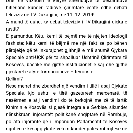
Dhe në vazhdën e këtyre shembujve të deklaratave
hitleriane kundër radiove çlirimtare është edhe debati
televiziv në TV Dukagjini, më 11. 12. 2019!
A mund të quhet ky debat televiziv i TV-Dikagjini diçka e
rastit?
E pamundur. Këtu kemi të bëjmë me të njëjtën ideologji
fashiste; këtu kemi të bëjmë me një fakt se po bëhen
përpjekje që të inkurajohet gjithnjë e më shumë Gjykata
Speciale anti-UÇK për ta shpalluar Ushtrinë Çlirimtare të
Kosovës, bashkë me gjithë institucionet e saj dhe gjithë
pjestarët e atyre formacioneve – terroristë.
Qëllimi?
Nëse merret dhe zbardhet një vendim i tillë i asaj Gjykate
Speciale, kjo ushtri e tërë gazetarësh mercenarë, të
nesërmen e atij vendimi do të kërkojnë me zë të lartë:
Kthimin e Kosovës si pjesë integrale e Serbisë, sikundër
nënshkruan injorantët politikanë shqiptarë në Rambuje,
po ata injorantë që i imponuan Parlamentit të Kosovës
ngritjen e kësaj gjykate vetëm kundër palës mbrojtëse në