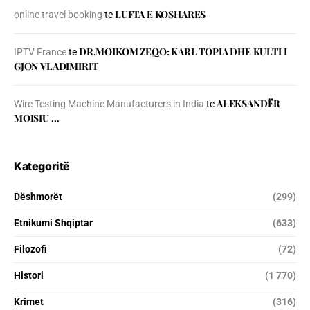
LUFTA E KOSHARES
online travel booking
te
DR.MOIKOM ZEQO: KARL TOPIA DHE KULTI I
IPTV France
te
GJON VLADIMIRIT
ALEKSANDËR
Wire Testing Machine Manufacturers in India
te
MOISIU …
Kategoritë
Dëshmorët
(299)
Etnikumi Shqiptar
(633)
Filozofi
(72)
Histori
(1 770)
Krimet
(316)