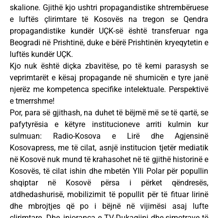
skalione. Gjithë kjo ushtri propagandistike shtrembëruese
e luftës çlirimtare të Kosovës na tregon se Qendra
propagandistike kundër UÇK-së është transferuar nga
Beogradi në Prishtinë, duke e bërë Prishtinën kryeqytetin e
luftës kundër UÇK.
Kjo nuk është diçka zbavitëse, po të kemi parasysh se
veprimtarët e kësaj propagande në shumicën e tyre janë
njerëz me kompetenca specifike intelektuale. Perspektivë
e tmerrshme!
Por, para së gjithash, na duhet të bëjmë më se të qartë, se
pafytyrësia e këtyre institucioneve arriti kulmin kur
sulmuan: Radio-Kosova e Lirë dhe Agjensinë
Kosovapress, me të cilat, asnjë institucion tjetër mediatik
në Kosovë nuk mund të krahasohet në të gjithë historinë e
Kosovës, të cilat ishin dhe mbetën Ylli Polar për popullin
shqiptar në Kosovë përsa i përket qëndresës,
atdhedashurisë, mobilizimit të popullit për të fituar lirinë
dhe mbrojtjes që po i bëjnë në vijimësi asaj lufte
çlirimtare. Dhe, injoranca e TV-Dukagjini dhe simotrave të