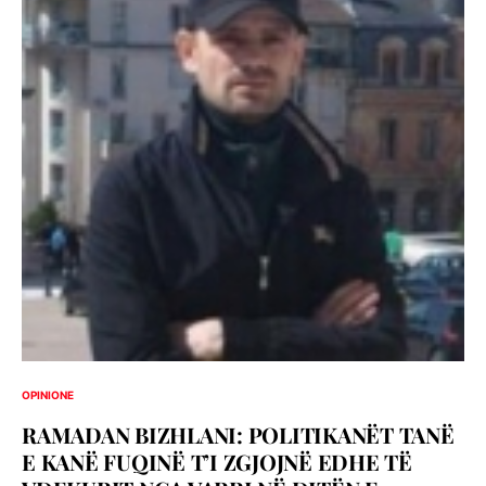
OPINIONE
RAMADAN BIZHLANI: POLITIKANËT TANË
E KANË FUQINË T’I ZGJOJNË EDHE TË