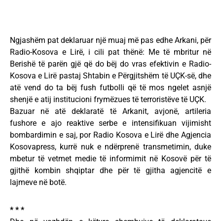
Ngjashëm pat deklaruar një muaj më pas edhe Arkani, për
Radio-Kosova e Lirë, i cili pat thënë: Me të mbritur në
Berishë të parën gjë që do bëj do vras efektivin e Radio-
Kosova e Lirë pastaj Shtabin e Përgjitshëm të UÇK-së, dhe
atë vend do ta bëj fush futbolli që të mos ngelet asnjë
shenjë e atij institucioni frymëzues të terroristëve të UÇK.
Bazuar në atë deklaratë të Arkanit, avjonë, artileria
fushore e ajo reaktive serbe e intensifikuan vijimisht
bombardimin e saj, por Radio Kosova e Lirë dhe Agjencia
Kosovapress, kurrë nuk e ndërprenë transmetimin, duke
mbetur të vetmet medie të informimit në Kosovë për të
gjithë kombin shqiptar dhe për të gjitha agjencitë e
lajmeve në botë.
* * *