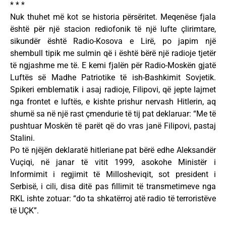
* * *
Nuk thuhet më kot se historia përsëritet. Meqenëse fjala
është për një stacion rediofonik të një lufte çlirimtare,
sikundër është Radio-Kosova e Lirë, po japim një
shembull tipik me sulmin që i është bërë një radioje tjetër
të ngjashme me të. E kemi fjalën për Radio-Moskën gjatë
Luftës së Madhe Patriotike të ish-Bashkimit Sovjetik.
Spikeri emblematik i asaj radioje, Filipovi, që jepte lajmet
nga frontet e luftës, e kishte prishur nervash Hitlerin, aq
shumë sa në një rast çmendurie të tij pat deklaruar: “Me të
pushtuar Moskën të parët që do vras janë Filipovi, pastaj
Stalini.
Po të njëjën deklaratë hitleriane pat bërë edhe Aleksandër
Vuçiqi, në janar të vitit 1999, asokohe Ministër i
Informimit i regjimit të Millosheviqit, sot president i
Serbisë, i cili, disa ditë pas fillimit të transmetimeve nga
RKL ishte zotuar: “do ta shkatërroj atë radio të terroristëve
të UÇK”.