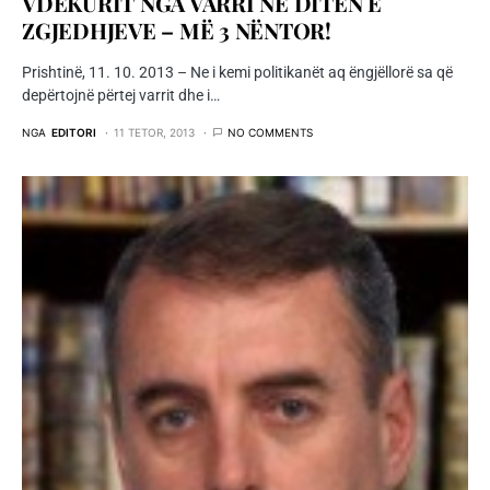
VDEKURIT NGA VARRI NË DITËN E
ZGJEDHJEVE – MË 3 NËNTOR!
Prishtinë, 11. 10. 2013 – Ne i kemi politikanët aq ëngjëllorë sa që
depërtojnë përtej varrit dhe i…
NGA
EDITORI
11 TETOR, 2013
NO COMMENTS