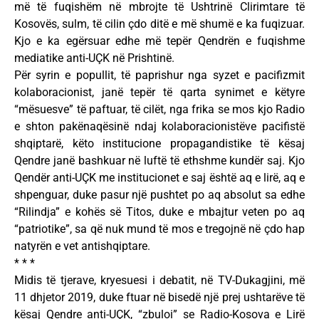
më të fuqishëm në mbrojte të Ushtrinë Clirimtare të
Kosovës, sulm, të cilin çdo ditë e më shumë e ka fuqizuar.
Kjo e ka egërsuar edhe më tepër Qendrën e fuqishme
mediatike anti-UÇK në Prishtinë.
Për syrin e popullit, të paprishur nga syzet e pacifizmit
kolaboracionist, janë tepër të qarta synimet e këtyre
“mësuesve” të paftuar, të cilët, nga frika se mos kjo Radio
e shton pakënaqësinë ndaj kolaboracionistëve pacifistë
shqiptarë, këto institucione propagandistike të kësaj
Qendre janë bashkuar në luftë të ethshme kundër saj. Kjo
Qendër anti-UÇK me institucionet e saj është aq e lirë, aq e
shpenguar, duke pasur një pushtet po aq absolut sa edhe
“Rilindja” e kohës së Titos, duke e mbajtur veten po aq
“patriotike”, sa që nuk mund të mos e tregojnë në çdo hap
natyrën e vet antishqiptare.
* * *
Midis të tjerave, kryesuesi i debatit, në TV-Dukagjini, më
11 dhjetor 2019, duke ftuar në bisedë një prej ushtarëve të
kësaj Qendre anti-UÇK, “zbuloi” se Radio-Kosova e Lirë