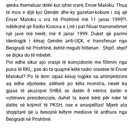
qenka themeluar ditën kur ishte vrarë, Enver Maloku. Thua
të mos e dijë kjo Qendër dhe ky gazetari-kobure i saj që
Enver Maloku u vra në Prishtinë më 11 janar 1999?!,
ndërkohë që Radio Kosova e Lirë i pat filluar transmetimet
një javë më herët, më 4 janar 1999. Duket që parimi
ideologjik i kësaj Qendre anti-UÇK, e transferuar nga
Beogradi në Prishtinë, është rregulli hitlerian : Shpif, shpif
se diçka do të mbetet.
Por edhe sikur ajo vrasje të koinçidonte me fillimin nga
puna të RKL, pse do ta quajmë këtë radio vrasëse të Enver
Malokut? Po të ikim sipas kësaj logjike sa antinjerëzore
aq edhe idjoteske, atëherë po këta monstra, nesër ka
gjasa të akuzojnë SHBA se datën 8 nëntor, datën e
votimeve presidenciale, duhet ta kenë bërë për nder të
datës së krijimit të PKSH, ose e anasjelltas! Mjerë ata
shqiptarë që u besojnë këtyre mediave të ardhura nga
Beogradi në Prishtinë.