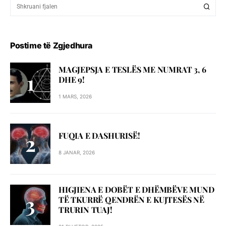
Postime të Zgjedhura
MAGJEPSJA E TESLËS ME NUMRAT 3, 6
DHE 9!
1 MARS, 2026
FUQIA E DASHURISË!
8 JANAR, 2026
HIGJIENA E DOBËT E DHËMBËVE MUND
TË TKURRË QENDRËN E KUJTESËS NË
TRURIN TUAJ!