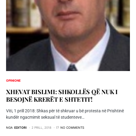
OPINIONE
XHEVAT BISLIMI: SHKOLLËS QË NUK I
BESOJNË KRERËT E SHTETIT!
Viti, 1 prill 2018: Shkas për të shkruar u bë protesta në Prishtinë
kundër ngacmimit seksual të studenteve…
NGA
EDITORI
2 PRILL, 2018
NO COMMENTS