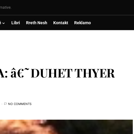
rmative.
ë
Libri
Rreth Nesh
Kontakt
Reklamo
A: â€˜DUHET THYER
NO COMMENTS