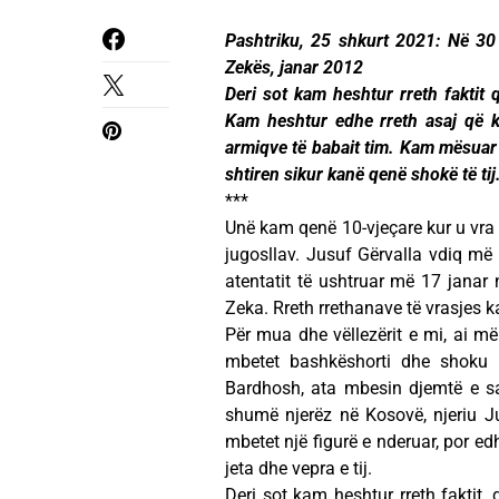
Pashtriku, 25 shkurt 2021: Në 30
Zekës, janar 2012
Deri sot kam heshtur rreth faktit
Kam heshtur edhe rreth asaj që k
armiqve të babait tim. Kam mësuar s
shtiren sikur kanë qenë shokë të tij
***
Unë kam qenë 10-vjeçare kur u vra 
jugosllav. Jusuf Gërvalla vdiq më 
atentatit të ushtruar më 17 janar nd
Zeka. Rreth rrethanave të vrasjes k
Për mua dhe vëllezërit e mi, ai më
mbetet bashkëshorti dhe shoku 
Bardhosh, ata mbesin djemtë e sa
shumë njerëz në Kosovë, njeriu Ju
mbetet një figurë e nderuar, por edh
jeta dhe vepra e tij.
Deri sot kam heshtur rreth faktit,