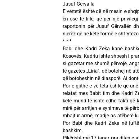
Jusuf Gërvalla
E vërtetë është që në mesin e shqip
ën ose të tillë, që për një privile
raportonin për Jusuf Gërvallën d
njerëz që në këtë formë e shfrytëzo
* * *
Babi dhe Kadri Zeka kanë bashkëpu
Kosovës. Kadriu ishte shpesh i pr
si gazetar me shumë përvojë, anga
të gazetës „Liria“, që botohej në a
që botoheshin në diasporë. Ai donte
Por e gjithë e vërteta është që un
relatat mes Babit tim dhe Kadri Z
këtë mund të ishte edhe fakti që k
mirë për arritjen e synimeve të pë
mbajtur armë, madje as atëherë kur
Por Babi dhe Kadri Zeka në luftën
bashkim.
Pikërisht më 17 janar, pra ditën e a