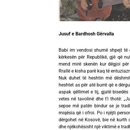
Jusuf e Bardhosh Gërvalla
Babi im vendosi shumë shpejt të 
kërkesën për Republikë, gjë që nu
mend mirë skenën kur dëgjoi për
Rrallë e kisha parë kaq të entuziaz
Nuk duhet të heshtin më dëshmita
heshtet as për atë burrë që e dërgu
aspak qëllimet e tij, gjatë bisedës
vetes në tavolinë dhe t’i thotë: „
sepse më patën bindur se je trad
miqësia që i ofroi. Po i njëjti pers
dërgohet në Kosovë, bie në kurth d
dhe njëkohësisht një viktimë e trad