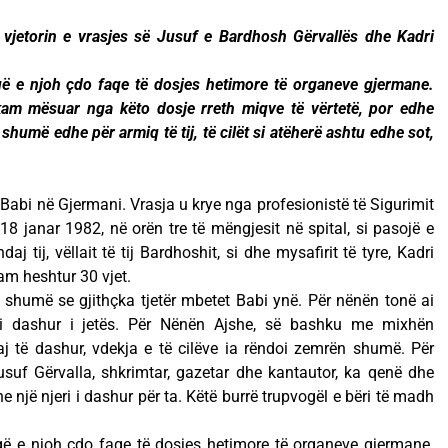
 vjetorin e vrasjes së Jusuf e Bardhosh Gërvallës dhe Kadri
 që e njoh çdo faqe të dosjes hetimore të organeve gjermane.
am mësuar nga këto dosje rreth miqve të vërtetë, por edhe
humë edhe për armiq të tij, të cilët si atëherë ashtu edhe sot,
.
Babi në Gjermani. Vrasja u krye nga profesionistë të Sigurimit
18 janar 1982, në orën tre të mëngjesit në spital, si pasojë e
aj tij, vëllait të tij Bardhoshit, si dhe mysafirit të tyre, Kadri
am heshtur 30 vjet.
 shumë se gjithçka tjetër mbetet Babi ynë. Për nënën tonë ai
i dashur i jetës. Për Nënën Ajshe, së bashku me mixhën
j të dashur, vdekja e të cilëve ia rëndoi zemrën shumë. Për
suf Gërvalla, shkrimtar, gazetar dhe kantautor, ka qenë dhe
e një njeri i dashur për ta. Këtë burrë trupvogël e bëri të madh
 që e njoh çdo faqe të dosjes hetimore të organeve gjermane.