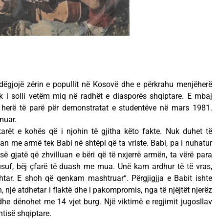
dëgjojë zërin e popullit në Kosovë dhe e përkrahu menjëherë
k i solli vetëm miq në radhët e diasporës shqiptare. E mbaj
 herë të parë për demonstratat e studentëve në mars 1981.
muar.
rët e kohës që i njohin të gjitha këto fakte. Nuk duhet të
an me armë tek Babi në shtëpi që ta vriste. Babi, pa i nuhatur
 së gjatë që zhvilluan e bëri që të nxjerrë armën, ta vërë para
Jusuf, bëj çfarë të duash me mua. Unë kam ardhur të të vras,
htar. E shoh që qenkam mashtruar“. Përgjigjja e Babit ishte
on, një atdhetar i flaktë dhe i pakompromis, nga të njëjtët njerëz
he dënohet me 14 vjet burg. Një viktimë e regjimit jugosllav
htisë shqiptare.