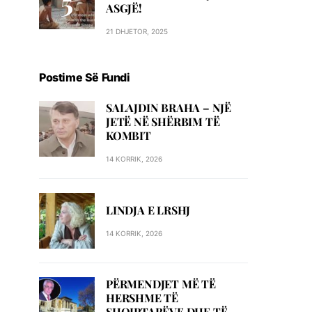
ASGJË!
21 DHJETOR, 2025
Postime Së Fundi
SALAJDIN BRAHA – NJЁ
JETЁ NЁ SHЁRBIM TЁ
KOMBIT
14 KORRIK, 2026
LINDJA E LRSHJ
14 KORRIK, 2026
PËRMENDJET MË TË
HERSHME TË
SHQIPTARËVE DHE TË