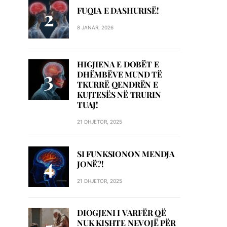
FUQIA E DASHURISË!
8 JANAR, 2026
HIGJIENA E DOBËT E
DHËMBËVE MUND TË
TKURRË QENDRËN E
KUJTESËS NË TRURIN
TUAJ!
21 DHJETOR, 2025
SI FUNKSIONON MENDJA
JONË?!
21 DHJETOR, 2025
DIOGJENI I VARFËR QË
NUK KISHTE NEVOJË PËR