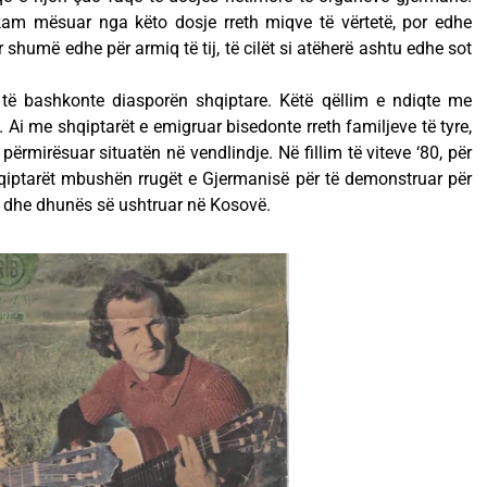
am mësuar nga këto dosje rreth miqve të vërtetë, por edhe
humë edhe për armiq të tij, të cilët si atëherë ashtu edhe sot
e të bashkonte diasporën shqiptare. Këtë qëllim e ndiqte me
i me shqiptarët e emigruar bisedonte rreth familjeve të tyre,
 përmirësuar situatën në vendlindje. Në fillim të viteve ‘80, për
hqiptarët mbushën rrugët e Gjermanisë për të demonstruar për
ve dhe dhunës së ushtruar në Kosovë.