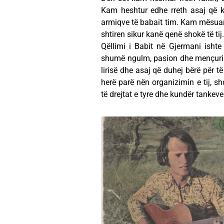
Kam heshtur edhe rreth asaj që k
armiqve të babait tim. Kam mësuar s
shtiren sikur kanë qenë shokë të tij.
Qëllimi i Babit në Gjermani isht
shumë ngulm, pasion dhe mençuri. A
lirisë dhe asaj që duhej bërë për të
herë parë nën organizimin e tij, s
të drejtat e tyre dhe kundër tanke