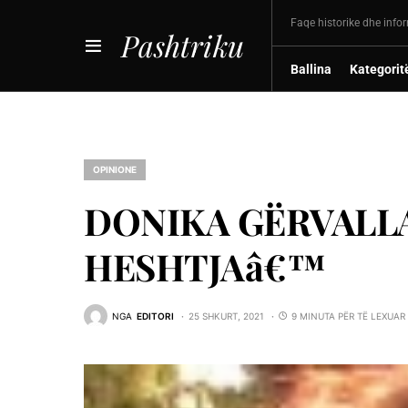
Faqe historike dhe info
Pashtriku
Ballina
Kategorit
OPINIONE
DONIKA GËRVALL
HESHTJAâ€™
NGA
EDITORI
25 SHKURT, 2021
9 MINUTA PËR TË LEXUAR