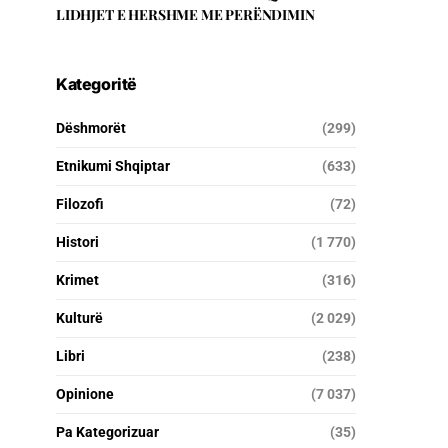
LIDHJET E HERSHME ME PERËNDIMIN
Kategoritë
Dëshmorët
(299)
Etnikumi Shqiptar
(633)
Filozofi
(72)
Histori
(1 770)
Krimet
(316)
Kulturë
(2 029)
Libri
(238)
Opinione
(7 037)
Pa Kategorizuar
(35)