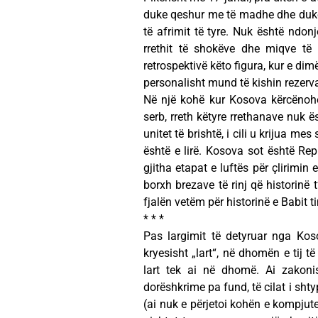
duke qeshur me të madhe dhe duke b
të afrimit të tyre. Nuk është ndonj
rrethit të shokëve dhe miqve t
retrospektivë këto figura, kur e di
personalisht mund të kishin rezerva n
Në një kohë kur Kosova kërcënoh
serb, rreth këtyre rrethanave nuk 
unitet të brishtë, i cili u krijua m
është e lirë. Kosova sot është Repu
gjitha etapat e luftës për çlirimin
borxh brezave të rinj që historinë
fjalën vetëm për historinë e Babit t
* * *
Pas largimit të detyruar nga Kos
kryesisht „lart“, në dhomën e tij 
lart tek ai në dhomë. Ai zakonis
dorëshkrime pa fund, të cilat i sh
(ai nuk e përjetoi kohën e kompjut