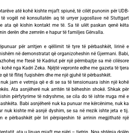
tarëve atë kohë kishte mjaft spiunë, të cilët punonin për UDB-
gj të vogël në konsullatën aq të urryer jugosllave në Stuttgart
he ata që kishin kontakt me të. Sa të ulët paskan qenë këta
nin derën dhe zemrën e hapur të familjes Gërvalla.
nuar për arritjen e qëllimit të tyre të përbashkët, lirinë e
anishëm në demonstratat që organizoheshin në Gjermani. Babi,
zhohej me ftesë të Kadriut për një përmbajtje sa më cilësore
të kohë nga Kadri Zeka. Njëjtë vepronte edhe me gazeta të tjera
 që të flitej fuqishëm dhe me një gjuhë të përbashkët.
ë nuk jam e vetmja që e di se sa të tensionuara ishin një kohë
ekës. Ata asnjëherë nuk arritën të bëheshin shokë. Shkak për
ishin përfytyrime të ndryshme, se cila do të ishte rruga më e
rbashkëta. Babi asnjëherë nuk ka punuar me kërcënime, nuk ka
 nuk kishte më asnjë dyshim, se sa në rrezik ishte jeta e tij.
 e përbashkët për liri përpiqeshin të arrinin megjithatë një
tentatit, ata u liruan mjaft me njëri – tjetrin. Nga shtëpia dolën