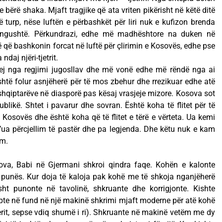
ërë shaka. Mjaft tragjike që ata vriten pikërisht në këtë ditë
ë turp, nëse luftën e përbashkët për liri nuk e kufizon brenda
ë ngushtë. Përkundrazi, edhe më madhështore na duken në
më që bashkonin forcat në luftë për çlirimin e Kosovës, edhe pse
daj njëri-tjetrit.
ej nga regjimi jugosllav dhe më vonë edhe më rëndë nga ai
është folur asnjëherë për të mos zbehur dhe rrezikuar edhe atë
es shqiptarëve në diasporë pas kësaj vrasjeje mizore. Kosova sot
blikë. Shtet i pavarur dhe sovran. Është koha të flitet për të
 e Kosovës dhe është koha që të flitet e tërë e vërteta. Ua kemi
 t’ua përcjellim të pastër dhe pa legjenda. Dhe këtu nuk e kam
im.
ova, Babi në Gjermani shkroi qindra faqe. Kohën e kalonte
të punës. Kur doja të kaloja pak kohë me të shkoja nganjëherë
ht punonte në tavolinë, shkruante dhe korrigjonte. Kishte
typte në fund në një makinë shkrimi mjaft moderne për atë kohë
erit, sepse vdiq shumë i ri). Shkruante në makinë vetëm me dy