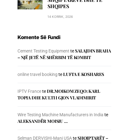
SHQIPES
14 KORRIK, 2026
Komente Së Fundi
SALAJDIN BRAHA
Cement Testing Equipment
te
– NJЁ JETЁ NЁ SHЁRBIM TЁ KOMBIT
LUFTA E KOSHARES
online travel booking
te
DR.MOIKOM ZEQO: KARL
IPTV France
te
TOPIA DHE KULTI I GJON VLADIMIRIT
Wire Testing Machine Manufacturers in India
te
ALEKSANDËR MOISIU …
SHQIPTARËT –
Selman DERVISHI-Mani USA
te