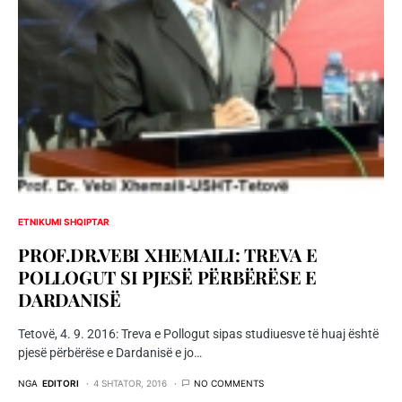
ETNIKUMI SHQIPTAR
PROF.DR.VEBI XHEMAILI: TREVA E
POLLOGUT SI PJESË PËRBËRËSE E
DARDANISË
Tetovë, 4. 9. 2016: Treva e Pollogut sipas studiuesve të huaj është
pjesë përbërëse e Dardanisë e jo…
NGA
EDITORI
4 SHTATOR, 2016
NO COMMENTS