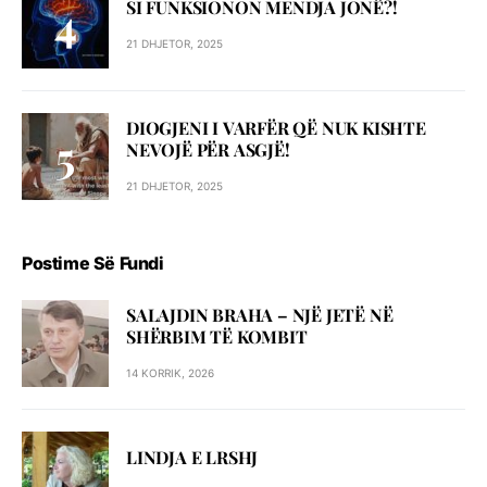
SI FUNKSIONON MENDJA JONË?!
21 DHJETOR, 2025
DIOGJENI I VARFËR QË NUK KISHTE
NEVOJË PËR ASGJË!
21 DHJETOR, 2025
Postime Së Fundi
SALAJDIN BRAHA – NJЁ JETЁ NЁ
SHЁRBIM TЁ KOMBIT
14 KORRIK, 2026
LINDJA E LRSHJ