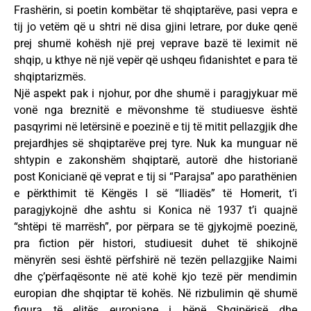
Frashërin, si poetin kombëtar të shqiptarëve, pasi vepra e
tij jo vetëm që u shtri në disa gjini letrare, por duke qenë
prej shumë kohësh një prej veprave bazë të leximit në
shqip, u kthye në një vepër që ushqeu fidanishtet e para të
shqiptarizmës.
Një aspekt pak i njohur, por dhe shumë i paragjykuar më
vonë nga breznitë e mëvonshme të studiuesve është
pasqyrimi në letërsinë e poezinë e tij të mitit pellazgjik dhe
prejardhjes së shqiptarëve prej tyre. Nuk ka munguar në
shtypin e zakonshëm shqiptarë, autorë dhe historianë
post Konicianë që veprat e tij si “Parajsa” apo parathënien
e përkthimit të Këngës I së “Iliadës” të Homerit, t’i
paragjykojnë dhe ashtu si Konica në 1937 t’i quajnë
“shtëpi të marrësh”, por përpara se të gjykojmë poezinë,
pra fiction për histori, studiuesit duhet të shikojnë
mënyrën sesi është përfshirë në tezën pellazgjike Naimi
dhe ç’përfaqësonte në atë kohë kjo tezë për mendimin
europian dhe shqiptar të kohës. Në rizbulimin që shumë
figura të elitës europiane i bënë Shqipërisë dhe