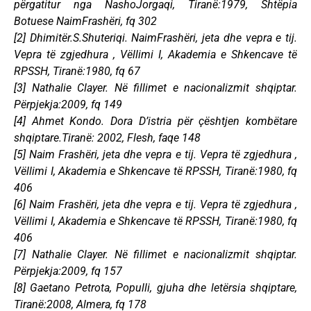
përgatitur nga NashoJorgaqi, Tiranë:1979, Shtëpia
Botuese NaimFrashëri, fq 302
[2] Dhimitër.S.Shuteriqi. NaimFrashëri, jeta dhe vepra e tij.
Vepra të zgjedhura , Vëllimi I, Akademia e Shkencave të
RPSSH, Tiranë:1980, fq 67
[3] Nathalie Clayer. Në fillimet e nacionalizmit shqiptar.
Përpjekja:2009, fq 149
[4] Ahmet Kondo. Dora D’istria për çështjen kombëtare
shqiptare.Tiranë: 2002, Flesh, faqe 148
[5] Naim Frashëri, jeta dhe vepra e tij. Vepra të zgjedhura ,
Vëllimi I, Akademia e Shkencave të RPSSH, Tiranë:1980, fq
406
[6] Naim Frashëri, jeta dhe vepra e tij. Vepra të zgjedhura ,
Vëllimi I, Akademia e Shkencave të RPSSH, Tiranë:1980, fq
406
[7] Nathalie Clayer. Në fillimet e nacionalizmit shqiptar.
Përpjekja:2009, fq 157
[8] Gaetano Petrota, Populli, gjuha dhe letërsia shqiptare,
Tiranë:2008, Almera, fq 178