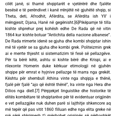
cilët janë, si thamë shqiptarët e vjetërërë dhe fjalëte
besësë e të perëndivet i kanë rrënjëtë në gjuhëtë shqip, si
Theta, deti, Afrodhit, Afërdita, se Afërdita ish Yll’ i
mëngjesit; Djana, Hanë në gegënisht.[6]Pikëpamje të tilla
kishte shprehur prej kohësh edhe De Rada që në vitin
1864 kur kishte botuar “Antichita della nacione albanese”.
De Rada rrimerte idenë se gjuha dhe kombi shqiptar ishin
më të vjetër se sa gjuha dhe kombi grek. Politeizmin grek
ai e merrte thjesht si sistematizim të fesë së pellazgëve.
Për ta bërë këtë, ashtu si kishte bërë dhe Krispi, ai e
rilexonte Homerin duke kërkuar etimologji në gjuhën
shqipe për emrat e hyjnive pellazge të marra nga grekët.
Kështu për shembull Athina vinte nga shqipja e thënë,
fjalë për fjalë “ajo që është thënë”, Ira vinte nga Hera dhe
Dilios nga diell.[7] Përpjekjet linguistike dhe historike të
elitës kombëtare të shqiptarëve për të evidentuar origjinën
e vet pellazgjike nuk duhen parë si lajthitje shkencore aq
më tepër që pas vitit 1860 filluan edhe nga elita greke në
një sërë shkrimesh t’i mëshohet origjinës së përbashkët