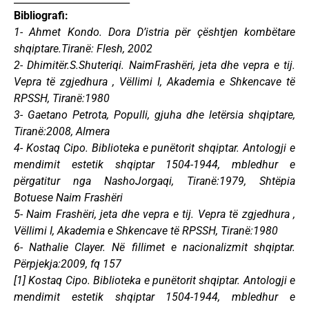
Bibliografi:
1- Ahmet Kondo. Dora D’istria për çështjen kombëtare
shqiptare.Tiranë: Flesh, 2002
2- Dhimitër.S.Shuteriqi. NaimFrashëri, jeta dhe vepra e tij.
Vepra të zgjedhura , Vëllimi I, Akademia e Shkencave të
RPSSH, Tiranë:1980
3- Gaetano Petrota, Populli, gjuha dhe letërsia shqiptare,
Tiranë:2008, Almera
4- Kostaq Cipo. Biblioteka e punëtorit shqiptar. Antologji e
mendimit estetik shqiptar 1504-1944, mbledhur e
përgatitur nga NashoJorgaqi, Tiranë:1979, Shtëpia
Botuese Naim Frashëri
5- Naim Frashëri, jeta dhe vepra e tij. Vepra të zgjedhura ,
Vëllimi I, Akademia e Shkencave të RPSSH, Tiranë:1980
6- Nathalie Clayer. Në fillimet e nacionalizmit shqiptar.
Përpjekja:2009, fq 157
[1] Kostaq Cipo. Biblioteka e punëtorit shqiptar. Antologji e
mendimit estetik shqiptar 1504-1944, mbledhur e