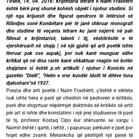
Tiranë, 14. 04. 2016: Krijimtaria letrare e Naim Frashërit
është bërë prej shumë kohësh objekt i njohur studimi. Si
një nga krijuesit dhe figurat qendrore të letërsisë së
Rilindjes sonë Kombëtare për të janë shkruar monografi
dhe studime të veçanta letrare ku janë nxjerrë në pah
fillesat e krijimtarisë, talenti i tij, vështirësitë e të
vjershëruarit në shqip ( në një gjuhë që arti poetik ishte
lëvruar pak ose aspak), por nuk kanë munguar edhe
kritikat që në disa raste kanë shkaktuar reagim në botën
shqiptare si është p.sh artikulli i njohur i Konicës në
gazetën “Dielli”, “Helm e vrer kundër idolit të ditëve tona
djaloshare”në 1937.
Poezia dhe arti poetik i Naim Frashërit, ç’është e vërteta
nuk ishte hera e parë që viheshin në peshoren e kritikës,
parë dhe shqyrtuar nëpërmjet doktrinës së kritikës së artit
për art si ishte dhe konstatimi i një prej studiuesve të parë
të tij, profesor Kostaq Cipo kur shkruante se vargu i
Naimit është i qartë, i lehtë , i papunuar, përkulet e jipet por
hiqet edhe zvarrë. Melankolia që pështjell një pjesë të