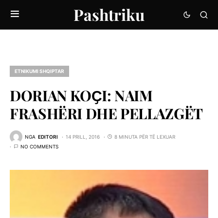
Pashtriku
ETNIKUMI SHQIPTAR
DORIAN KOҪI: NAIM
FRASHËRI DHE PELLAZGËT
NGA
EDITORI
14 PRILL, 2016
8 MINUTA PËR TË LEXUAR
NO COMMENTS