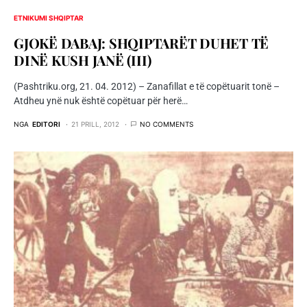
ETNIKUMI SHQIPTAR
GJOKË DABAJ: SHQIPTARËT DUHET TË
DINË KUSH JANË (III)
(Pashtriku.org, 21. 04. 2012) – Zanafillat e të copëtuarit tonë –
Atdheu ynë nuk është copëtuar për herë…
NGA
EDITORI
21 PRILL, 2012
NO COMMENTS