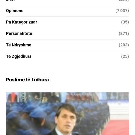
Opinione
(7 037)
Pa Kategorizuar
(35)
Personalitete
(871)
Të Ndryshme
(203)
Të Zgjedhura
(25)
Postime të Lidhura