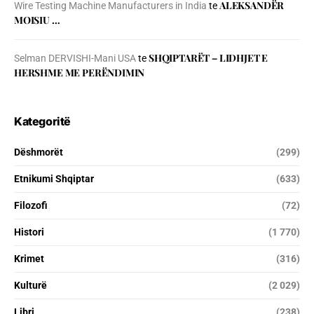
ALEKSANDËR
Wire Testing Machine Manufacturers in India
te
MOISIU …
SHQIPTARËT – LIDHJET E
Selman DERVISHI-Mani USA
te
HERSHME ME PERËNDIMIN
Kategoritë
Dëshmorët
(299)
Etnikumi Shqiptar
(633)
Filozofi
(72)
Histori
(1 770)
Krimet
(316)
Kulturë
(2 029)
Libri
(238)