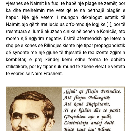
vjershës së Naimit ka fuqi të hapë një plagë në zemër, por
ka dhe melhelmin me vete që të na përthajë plagën e
hapur. Një gjë vetëm i mungon dekalogut estetik të
Naimit, ajo që thirret lucidius orfo-renditje logjike.[1], por të
rreshtuara si lumë akuzash cinike në penën e Konicës, ato
morën një ngjyrim negativ. Është afërmendsh që letërsia
shqipe e kohës së Rilindjes kishte një tipar propagandistik
që synonte me një gjuhë të thjeshtë të realizonte zgjimin
kombëtar, e prej këndej kemi edhe forma të dobëta
stilistikore, por ky tipar nuk mund të zbehë vlerat e vërteta
të veprës së Naim Frashërit.