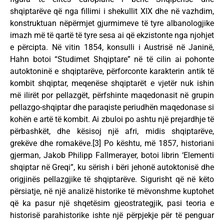
shqiptarëve që nga fillimi i shekullit XIX dhe në vazhdim,
konstruktuan nëpërmjet gjurmimeve të tyre albanologjike
imazh më të qartë të tyre sesa ai që ekzistonte nga njohjet
e përcipta. Në vitin 1854, konsulli i Austrisë në Janinë,
Hahn botoi “Studimet Shqiptare” në të cilin ai pohonte
autoktoninë e shqiptarëve, përforconte karakterin antik të
kombit shqiptar, meqenëse shqiptarët e vjetër nuk ishin
më ilirët por pellazgët, përfshinte maqedonasit në grupin
pellazgo-shqiptar dhe paraqiste periudhën maqedonase si
kohën e artë të kombit. Ai zbuloi po ashtu një prejardhje të
përbashkët, dhe kësisoj një afri, midis shqiptarëve,
grekëve dhe romakëve.[3] Po kështu, më 1857, historiani
gjerman, Jakob Philipp Fallmerayer, botoi librin ‘Elementi
shqiptar në Greqi”, ku sërish i bëri jehonë autoktonisë dhe
origjinës pellazgjike të shqiptarëve. Sigurisht që në këto
përsiatje, në një analizë historike të mëvonshme kuptohet
që ka pasur një shqetësim gjeostrategjik, pasi teoria e
historisë parahistorike ishte një përpjekje për të penguar