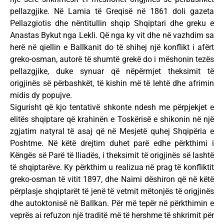
pellazgjike. Në Lamia të Greqisë në 1861 doli gazeta
Pellazgiotis dhe nëntitullin shqip Shqiptari dhe greku e
Anastas Bykut nga Lekli. Që nga ky vit dhe në vazhdim sa
herë në qiellin e Ballkanit do të shihej një konflikt i afërt
greko-osman, autorë të shumtë grekë do i mëshonin tezës
pellazgjike, duke synuar që nëpërmjet theksimit të
origjinës së përbashkët, të kishin më të lehtë dhe afrimin
midis dy popujve.
Sigurisht që kjo tentativë shkonte ndesh me përpjekjet e
elitës shqiptare që krahinën e Toskërisë e shikonin në një
zgjatim natyral të asaj që në Mesjetë quhej Shqipëria e
Poshtme. Në këtë drejtim duhet parë edhe përkthimi i
Këngës së Parë të Iliadës, i theksimit të origjinës së lashtë
të shqiptarëve. Ky përkthim u realizua në prag të konfliktit
greko-osman të vitit 1897, dhe Naimi dëshiron që në këtë
përplasje shqiptarët të jenë të vetmit mëtonjës të origjinës
dhe autoktonisë në Ballkan. Për më tepër në përkthimin e
veprës ai refuzon një traditë më të hershme të shkrimit për