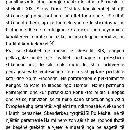
pansllavizmin dhe pangjermanizmin dhe në mesin e
shekullit XIX. Sipas Dora D’Istrias konsiderohej si një
shkencë që porsa ka lindur në ditët tona dhe si të gjithë
shkencat e tjera, ajo ka themele shumë të shëndosha në
filologjinë dhe në mitologjinë e krahasuar, në shqyrtimin e
karaktereve morale dhe fizike, në arkeologjinë primitive, në
traditat kombëtare etj[4].
Pra si shikohet në mesin e shekullit XIX, origjina
pellazgjike ishte një realitet pothuajse i prekshëm
shkencor ndaj të cilit nuk mund të ishin indiferentë
përfaqësues të rëndësishëm të elitës shqiptare, përfshirë
këtu dhe Naim Frashërin. Në parathënien e përkthimit të
Këngës së Parë të Iliadës nga Homeri, Naimi përmend
Falmajerin dhe kur përshkruan konfliktet midis Europës
dhe Azisë, nënvizon se tri her’e kanë shpëtuar nga Azia
Evropënë shqipëtarëtë: Aqillehti mundi troasitë, Aleksandri
i Math persanëtë, Skënderbeu tyrqitë.[5] Po kështu në të
njëjtën parathënie Naimi nënvizon sërish se Irodhoti thotë
se besënë grekërit’ e vjetër e muarrë nga pellasgëtë, të