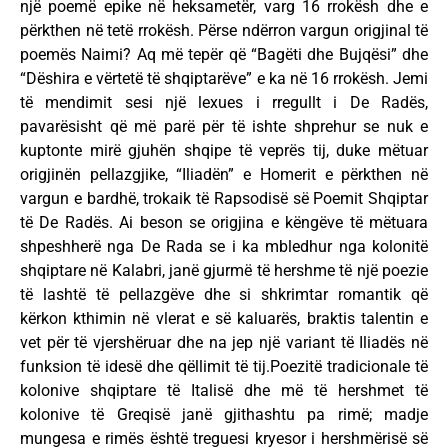
një poemë epike në heksametër, varg 16 rrokësh dhe e
përkthen në tetë rrokësh. Përse ndërron vargun origjinal të
poemës Naimi? Aq më tepër që “Bagëti dhe Bujqësi” dhe
“Dëshira e vërtetë të shqiptarëve” e ka në 16 rrokësh. Jemi
të mendimit sesi një lexues i rregullt i De Radës,
pavarësisht që më parë për të ishte shprehur se nuk e
kuptonte mirë gjuhën shqipe të veprës tij, duke mëtuar
origjinën pellazgjike, “Iliadën” e Homerit e përkthen në
vargun e bardhë, trokaik të Rapsodisë së Poemit Shqiptar
të De Radës. Ai beson se origjina e këngëve të mëtuara
shpeshherë nga De Rada se i ka mbledhur nga kolonitë
shqiptare në Kalabri, janë gjurmë të hershme të një poezie
të lashtë të pellazgëve dhe si shkrimtar romantik që
kërkon kthimin në vlerat e së kaluarës, braktis talentin e
vet për të vjershëruar dhe na jep një variant të Iliadës në
funksion të idesë dhe qëllimit të tij.Poezitë tradicionale të
kolonive shqiptare të Italisë dhe më të hershmet të
kolonive të Greqisë janë gjithashtu pa rimë; madje
mungesa e rimës është treguesi kryesor i hershmërisë së