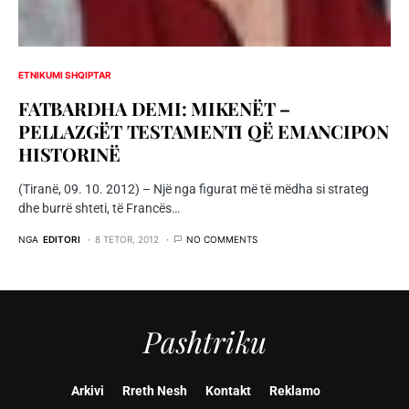
ETNIKUMI SHQIPTAR
FATBARDHA DEMI: MIKENËT –
PELLAZGËT TESTAMENTI QË EMANCIPON
HISTORINË
(Tiranë, 09. 10. 2012) – Një nga figurat më të mëdha si strateg
dhe burrë shteti, të Francës…
NGA
EDITORI
8 TETOR, 2012
NO COMMENTS
Pashtriku
Arkivi
Rreth Nesh
Kontakt
Reklamo