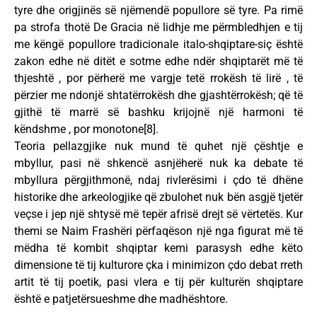
tyre dhe origjinës së njëmendë popullore së tyre. Pa rimë
pa strofa thotë De Gracia në lidhje me përmbledhjen e tij
me këngë popullore tradicionale italo-shqiptare-siç është
zakon edhe në ditët e sotme edhe ndër shqiptarët më të
thjeshtë , por përherë me vargje tetë rrokësh të lirë , të
përzier me ndonjë shtatërrokësh dhe gjashtërrokësh; që të
gjithë të marrë së bashku krijojnë një harmoni të
këndshme , por monotone[8].
Teoria pellazgjike nuk mund të quhet një çështje e
mbyllur, pasi në shkencë asnjëherë nuk ka debate të
mbyllura përgjithmonë, ndaj rivlerësimi i çdo të dhëne
historike dhe arkeologjike që zbulohet nuk bën asgjë tjetër
veçse i jep një shtysë më tepër afrisë drejt së vërtetës. Kur
themi se Naim Frashëri përfaqëson një nga figurat më të
mëdha të kombit shqiptar kemi parasysh edhe këto
dimensione të tij kulturore çka i minimizon çdo debat rreth
artit të tij poetik, pasi vlera e tij për kulturën shqiptare
është e patjetërsueshme dhe madhështore.
________________________