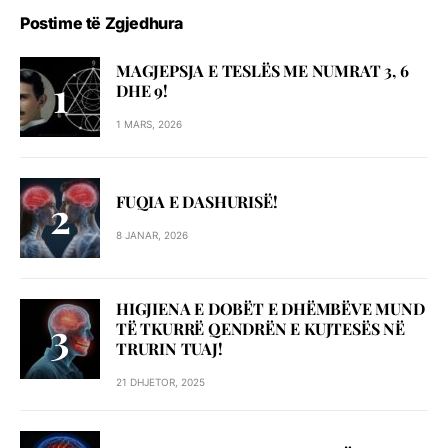
Postime të Zgjedhura
MAGJEPSJA E TESLËS ME NUMRAT 3, 6
DHE 9!
1 MARS, 2026
FUQIA E DASHURISË!
8 JANAR, 2026
HIGJIENA E DOBËT E DHËMBËVE MUND
TË TKURRË QENDRËN E KUJTESËS NË
TRURIN TUAJ!
21 DHJETOR, 2025