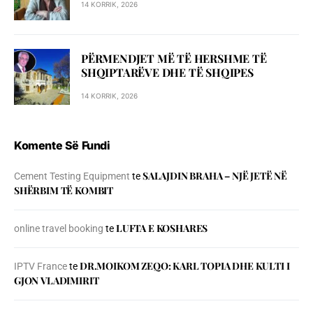
14 KORRIK, 2026
PËRMENDJET MË TË HERSHME TË
SHQIPTARËVE DHE TË SHQIPES
14 KORRIK, 2026
Komente Së Fundi
SALAJDIN BRAHA – NJЁ JETЁ NЁ
Cement Testing Equipment
te
SHЁRBIM TЁ KOMBIT
LUFTA E KOSHARES
online travel booking
te
DR.MOIKOM ZEQO: KARL TOPIA DHE KULTI I
IPTV France
te
GJON VLADIMIRIT