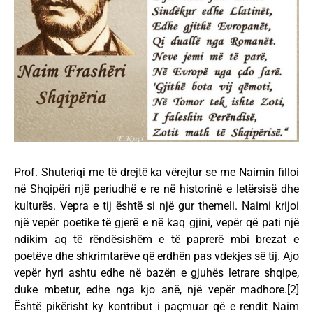
Prof. Shuteriqi me të drejtë ka vërejtur se me Naimin filloi
në Shqipëri një periudhë e re në historinë e letërsisë dhe
kulturës. Vepra e tij është si një gur themeli. Naimi krijoi
një vepër poetike të gjerë e në kaq gjini, vepër që pati një
ndikim aq të rëndësishëm e të paprerë mbi brezat e
poetëve dhe shkrimtarëve që erdhën pas vdekjes së tij. Ajo
vepër hyri ashtu edhe në bazën e gjuhës letrare shqipe,
duke mbetur, edhe nga kjo anë, një vepër madhore.[2]
Është pikërisht ky kontribut i paçmuar që e rendit Naim