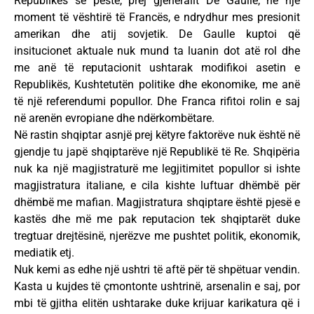
Republikës së pestë, prej gjeneralit De Gaulle, në një
moment të vështirë të Francës, e ndrydhur mes presionit
amerikan dhe atij sovjetik. De Gaulle kuptoi që
insitucionet aktuale nuk mund ta luanin dot atë rol dhe
me anë të reputacionit ushtarak modifikoi asetin e
Republikës, Kushtetutën politike dhe ekonomike, me anë
të një referendumi popullor. Dhe Franca rifitoi rolin e saj
në arenën evropiane dhe ndërkombëtare.
Në rastin shqiptar asnjë prej këtyre faktorëve nuk është në
gjendje tu japë shqiptarëve një Republikë të Re. Shqipëria
nuk ka një magjistraturë me legjitimitet popullor si ishte
magjistratura italiane, e cila kishte luftuar dhëmbë për
dhëmbë me mafian. Magjistratura shqiptare është pjesë e
kastës dhe më me pak reputacion tek shqiptarët duke
tregtuar drejtësinë, njerëzve me pushtet politik, ekonomik,
mediatik etj.
Nuk kemi as edhe një ushtri të aftë për të shpëtuar vendin.
Kasta u kujdes të çmontonte ushtrinë, arsenalin e saj, por
mbi të gjitha elitën ushtarake duke krijuar karikatura që i