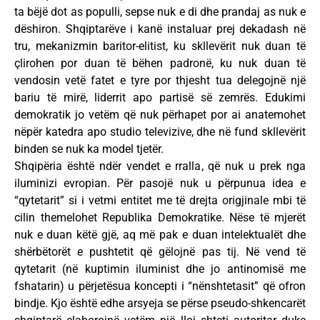
ta bëjë dot as populli, sepse nuk e di dhe prandaj as nuk e
dëshiron. Shqiptarëve i kanë instaluar prej dekadash në
tru, mekanizmin baritor-elitist, ku skllevërit nuk duan të
çlirohen por duan të bëhen padronë, ku nuk duan të
vendosin vetë fatet e tyre por thjesht tua delegojnë një
bariu të mirë, liderrit apo partisë së zemrës. Edukimi
demokratik jo vetëm që nuk përhapet por ai anatemohet
nëpër katedra apo studio televizive, dhe në fund skllevërit
binden se nuk ka model tjetër.
Shqipëria është ndër vendet e rralla, që nuk u prek nga
iluminizi evropian. Për pasojë nuk u përpunua idea e
“qytetarit” si i vetmi entitet me të drejta origjinale mbi të
cilin themelohet Republika Demokratike. Nëse të mjerët
nuk e duan këtë gjë, aq më pak e duan intelektualët dhe
shërbëtorët e pushtetit që gëlojnë pas tij. Në vend të
qytetarit (në kuptimin iluminist dhe jo antinomisë me
fshatarin) u përjetësua koncepti i “nënshtetasit” që ofron
bindje. Kjo është edhe arsyeja se përse pseudo-shkencarët