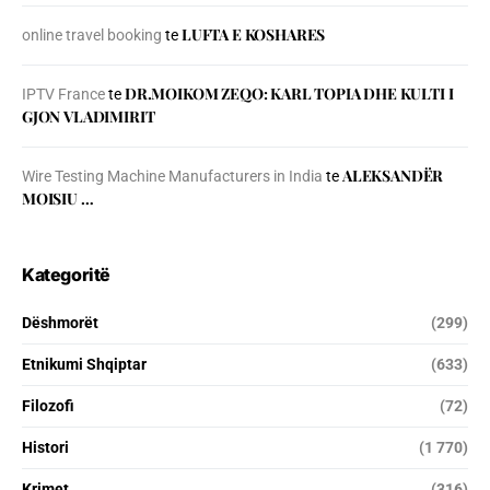
LUFTA E KOSHARES
online travel booking
te
DR.MOIKOM ZEQO: KARL TOPIA DHE KULTI I
IPTV France
te
GJON VLADIMIRIT
ALEKSANDËR
Wire Testing Machine Manufacturers in India
te
MOISIU …
Kategoritë
Dëshmorët
(299)
Etnikumi Shqiptar
(633)
Filozofi
(72)
Histori
(1 770)
Krimet
(316)