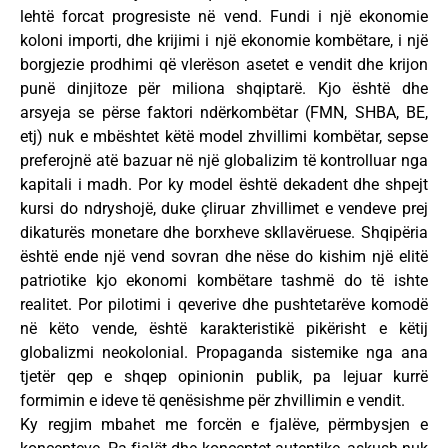
lehtë forcat progresiste në vend. Fundi i një ekonomie
koloni importi, dhe krijimi i një ekonomie kombëtare, i një
borgjezie prodhimi që vlerëson asetet e vendit dhe krijon
punë dinjitoze për miliona shqiptarë. Kjo është dhe
arsyeja se përse faktori ndërkombëtar (FMN, SHBA, BE,
etj) nuk e mbështet këtë model zhvillimi kombëtar, sepse
preferojnë atë bazuar në një globalizim të kontrolluar nga
kapitali i madh. Por ky model është dekadent dhe shpejt
kursi do ndryshojë, duke çliruar zhvillimet e vendeve prej
dikaturës monetare dhe borxheve skllavëruese. Shqipëria
është ende një vend sovran dhe nëse do kishim një elitë
patriotike kjo ekonomi kombëtare tashmë do të ishte
realitet. Por pilotimi i qeverive dhe pushtetarëve komodë
në këto vende, është karakteristikë pikërisht e këtij
globalizmi neokolonial. Propaganda sistemike nga ana
tjetër qep e shqep opinionin publik, pa lejuar kurrë
formimin e ideve të qenësishme për zhvillimin e vendit.
Ky regjim mbahet me forcën e fjalëve, përmbysjen e