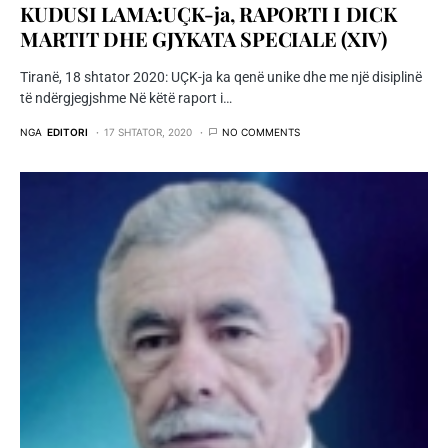
KUDUSI LAMA:UÇK-ja, RAPORTI I DICK
MARTIT DHE GJYKATA SPECIALE (XIV)
Tiranë, 18 shtator 2020: UÇK-ja ka qenë unike dhe me një disiplinë
të ndërgjegjshme Në këtë raport i…
NGA
EDITORI
17 SHTATOR, 2020
NO COMMENTS