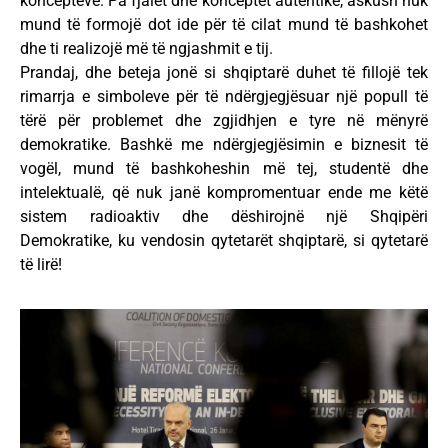
koncepteve. Pa fjalët dhe konceptet autentike, askush nuk
mund të formojë dot ide për të cilat mund të bashkohet
dhe ti realizojë më të ngjashmit e tij.
Prandaj, dhe beteja jonë si shqiptarë duhet të fillojë tek
rimarrja e simboleve për të ndërgjegjësuar një popull të
tërë për problemet dhe zgjidhjen e tyre në mënyrë
demokratike. Bashkë me ndërgjegjësimin e biznesit të
vogël, mund të bashkoheshin më tej, studentë dhe
intelektualë, që nuk janë kompromentuar ende me këtë
sistem radioaktiv dhe dëshirojnë një Shqipëri
Demokratike, ku vendosin qytetarët shqiptarë, si qytetarë
të lirë!