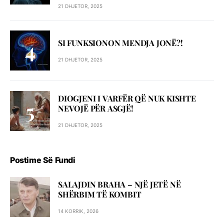
21 DHJETOR, 2025
SI FUNKSIONON MENDJA JONË?!
21 DHJETOR, 2025
DIOGJENI I VARFËR QË NUK KISHTE
NEVOJË PËR ASGJË!
21 DHJETOR, 2025
Postime Së Fundi
SALAJDIN BRAHA – NJЁ JETЁ NЁ
SHЁRBIM TЁ KOMBIT
14 KORRIK, 2026