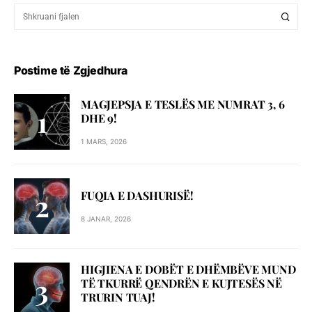
Postime të Zgjedhura
MAGJEPSJA E TESLËS ME NUMRAT 3, 6
DHE 9!
1 MARS, 2026
FUQIA E DASHURISË!
8 JANAR, 2026
HIGJIENA E DOBËT E DHËMBËVE MUND
TË TKURRË QENDRËN E KUJTESËS NË
TRURIN TUAJ!