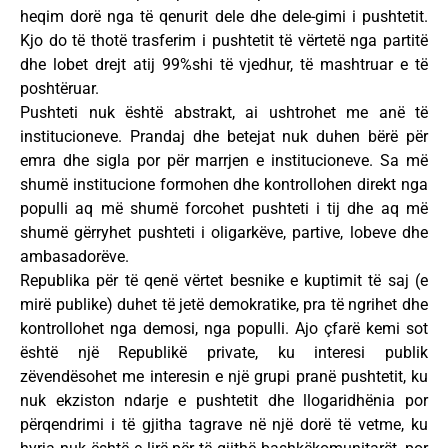
heqim dorë nga të qenurit dele dhe dele-gimi i pushtetit.
Kjo do të thotë trasferim i pushtetit të vërtetë nga partitë
dhe lobet drejt atij 99%shi të vjedhur, të mashtruar e të
poshtëruar.
Pushteti nuk është abstrakt, ai ushtrohet me anë të
institucioneve. Prandaj dhe betejat nuk duhen bërë për
emra dhe sigla por për marrjen e institucioneve. Sa më
shumë institucione formohen dhe kontrollohen direkt nga
populli aq më shumë forcohet pushteti i tij dhe aq më
shumë gërryhet pushteti i oligarkëve, partive, lobeve dhe
ambasadorëve.
Republika për të qenë vërtet besnike e kuptimit të saj (e
mirë publike) duhet të jetë demokratike, pra të ngrihet dhe
kontrollohet nga demosi, nga populli. Ajo çfarë kemi sot
është një Republikë private, ku interesi publik
zëvendësohet me interesin e një grupi pranë pushtetit, ku
nuk ekziston ndarje e pushtetit dhe llogaridhënia por
përqendrimi i të gjitha tagrave në një dorë të vetme, ku