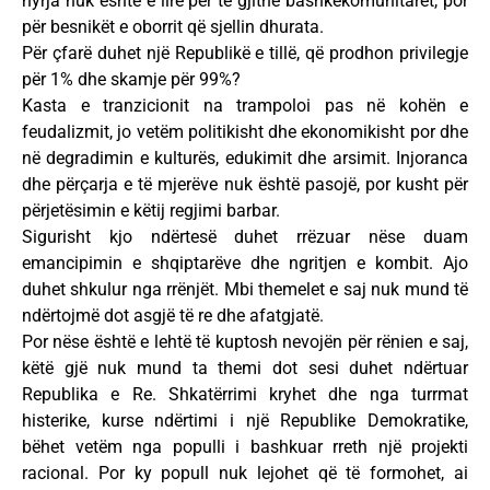
hyrja nuk është e lirë për të gjithë bashkëkomunitarët, por
për besnikët e oborrit që sjellin dhurata.
Për çfarë duhet një Republikë e tillë, që prodhon privilegje
për 1% dhe skamje për 99%?
Kasta e tranzicionit na trampoloi pas në kohën e
feudalizmit, jo vetëm politikisht dhe ekonomikisht por dhe
në degradimin e kulturës, edukimit dhe arsimit. Injoranca
dhe përçarja e të mjerëve nuk është pasojë, por kusht për
përjetësimin e këtij regjimi barbar.
Sigurisht kjo ndërtesë duhet rrëzuar nëse duam
emancipimin e shqiptarëve dhe ngritjen e kombit. Ajo
duhet shkulur nga rrënjët. Mbi themelet e saj nuk mund të
ndërtojmë dot asgjë të re dhe afatgjatë.
Por nëse është e lehtë të kuptosh nevojën për rënien e saj,
këtë gjë nuk mund ta themi dot sesi duhet ndërtuar
Republika e Re. Shkatërrimi kryhet dhe nga turrmat
histerike, kurse ndërtimi i një Republike Demokratike,
bëhet vetëm nga populli i bashkuar rreth një projekti
racional. Por ky popull nuk lejohet që të formohet, ai