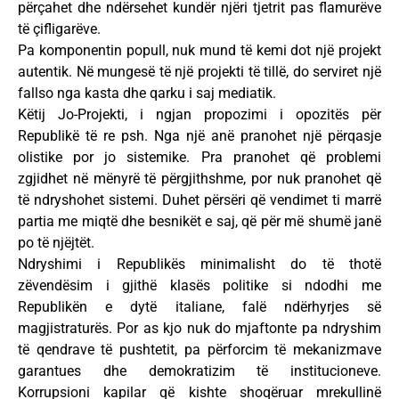
përçahet dhe ndërsehet kundër njëri tjetrit pas flamurëve
të çifligarëve.
Pa komponentin popull, nuk mund të kemi dot një projekt
autentik. Në mungesë të një projekti të tillë, do serviret një
fallso nga kasta dhe qarku i saj mediatik.
Këtij Jo-Projekti, i ngjan propozimi i opozitës për
Republikë të re psh. Nga një anë pranohet një përqasje
olistike por jo sistemike. Pra pranohet që problemi
zgjidhet në mënyrë të përgjithshme, por nuk pranohet që
të ndryshohet sistemi. Duhet përsëri që vendimet ti marrë
partia me miqtë dhe besnikët e saj, që për më shumë janë
po të njëjtët.
Ndryshimi i Republikës minimalisht do të thotë
zëvendësim i gjithë klasës politike si ndodhi me
Republikën e dytë italiane, falë ndërhyrjes së
magjistraturës. Por as kjo nuk do mjaftonte pa ndryshim
të qendrave të pushtetit, pa përforcim të mekanizmave
garantues dhe demokratizim të institucioneve.
Korrupsioni kapilar që kishte shoqëruar mrekullinë