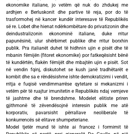
ekonomike italiane, jo vetëm që nuk do zhdukej me
ardhjen e Berluskonit dhe partive të reja, por do të
trasformohej në kancer kundër interesave të Republikës
së re. Lobet dhe hienat ndërkombëtare do privatizonin dhe
deindustralizonin ekonominë italiane, duke rritur
papunësinë, ulur shërbimet publike dhe rritur borxhin
publik. Pra italianët duhet të hidhnin ujin e pisët dhe të
mbanin fëmijën (fitoret ekonomike) por fatkeqësisht bënë
të kundërtën, flakën fëmijët dhe mbajtën ujin e pisët. Sot
në vendin fqinj, diskutohet se kush janë tradhëtarët e
kombit dhe sa e rëndësishme ishte demokratizimi i vendit,
rritja e fuqisë vendimmarrëse qytetare si mekanizmi i
vetëm për të ruajtur imunitetin e Republikës ndaj vemjeve
të jashtme dhe të brendshme. Modelet elitiste priren
gjithmonë të zëvendësojnë interesin publik me atë
korporativ, pavarsisht përrallave neoliberale të
konkurrencës së elitave shumpeteriane.
Model tjetër mund të ishte ai francez i formimit të