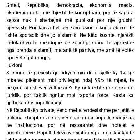
Shteti, Republika, demokracia, ekonomia, media,
akademia nuk janë thjesht të korruptuara, por të kapura
sepse nuk i shërbejnë më publikut por një grushti
njerëzish. Por kasta flet për korrupsion sikur problemi të
ishte sporadik dhe jo sistemik. Në këto kushte, njerëzit
induktohen të mendojnë, që zgjidhja mund të vijë edhe
nga brenda sistemit, me anë të partive, me anë të votës
apo vetingut magjik.
Iluzion!
Si mund të presësh që ndryshimin do e sjellë ky 1% që
mbahet pikërisht mbi privilegjet ndaj 99% të mjerë, të
përçarë si skllevër vullnetarë? Ky nuk është më diskutim
juridik, por faktik ngritur mbi raporte force. Kasta ka
gjithçka dhe populli asgjë.
Në Republikën private, vendimet e rëndësishme për jetët e
miliona shqiptarëve nuk vendosen nga populli, madje as
në institucione, por në restorantet dhe hotelet e
pushtetarëve. Populli televiziv asiston nga larg sikur kjo të