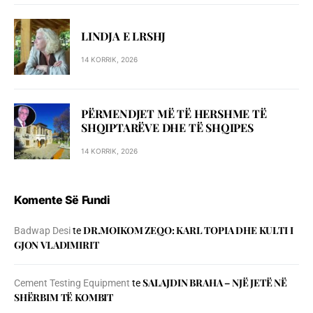
LINDJA E LRSHJ
14 KORRIK, 2026
PËRMENDJET MË TË HERSHME TË
SHQIPTARËVE DHE TË SHQIPES
14 KORRIK, 2026
Komente Së Fundi
DR.MOIKOM ZEQO: KARL TOPIA DHE KULTI I
Badwap Desi
te
GJON VLADIMIRIT
SALAJDIN BRAHA – NJЁ JETЁ NЁ
Cement Testing Equipment
te
SHЁRBIM TЁ KOMBIT