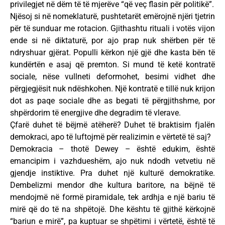
privilegjet në dëm të të mjerëve “që veç flasin për politikë”.
Njësoj si në nomeklaturë, pushtetarët emërojnë njëri tjetrin
për të sunduar me rotacion. Gjithashtu rituali i votës vijon
ende si në diktaturë, por ajo prap nuk shërben për të
ndryshuar gjërat. Populli kërkon një gjë dhe kasta bën të
kundërtën e asaj që premton. Si mund të ketë kontratë
sociale, nëse vullneti deformohet, besimi vidhet dhe
përgjegjësit nuk ndëshkohen. Një kontratë e tillë nuk krijon
dot as paqe sociale dhe as begati të përgjithshme, por
shpërdorim të energjive dhe degradim të vlerave.
Çfarë duhet të bëjmë atëherë? Duhet të braktisim fjalën
demokraci, apo të luftojmë për realizimin e vërtetë të saj?
Demokracia – thotë Dewey – është edukim, është
emancipim i vazhdueshëm, ajo nuk ndodh vetvetiu në
gjendje instiktive. Pra duhet një kulturë demokratike.
Dembelizmi mendor dhe kultura baritore, na bëjnë të
mendojmë në formë piramidale, tek ardhja e një bariu të
mirë që do të na shpëtojë. Dhe kështu të gjithë kërkojnë
“bariun e mirë”, pa kuptuar se shpëtimi i vërtetë, është të