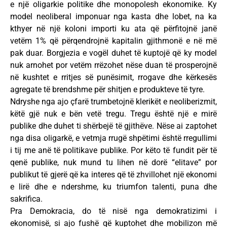
e një oligarkie politike dhe monopolesh ekonomike. Ky
model neoliberal imponuar nga kasta dhe lobet, na ka
kthyer në një koloni importi ku ata që përfitojnë janë
vetëm 1% që përqendrojnë kapitalin gjithmonë e në më
pak duar. Borgjezia e vogël duhet të kuptojë që ky model
nuk arnohet por vetëm rrëzohet nëse duan të prosperojnë
në kushtet e rritjes së punësimit, rrogave dhe kërkesës
agregate të brendshme për shitjen e produkteve të tyre.
Ndryshe nga ajo çfarë trumbetojnë klerikët e neoliberizmit,
këtë gjë nuk e bën vetë tregu. Tregu është një e mirë
publike dhe duhet ti shërbejë të gjithëve. Nëse ai zaptohet
nga disa oligarkë, e vetmja rrugë shpëtimi është rregullimi
i tij me anë të politikave publike. Por këto të fundit për të
qenë publike, nuk mund tu lihen në dorë “elitave” por
publikut të gjerë që ka interes që të zhvillohet një ekonomi
e lirë dhe e ndershme, ku triumfon talenti, puna dhe
sakrifica.
Pra Demokracia, do të nisë nga demokratizimi i
ekonomisë, si ajo fushë që kuptohet dhe mobilizon më