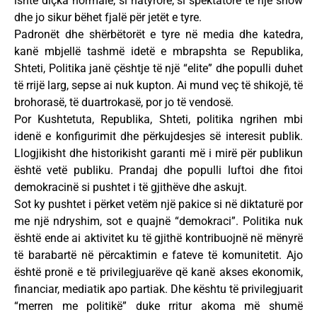
ishte diçka normale, si natyrore, si spektatorë të një show
dhe jo sikur bëhet fjalë për jetët e tyre.
Padronët dhe shërbëtorët e tyre në media dhe katedra,
kanë mbjellë tashmë idetë e mbrapshta se Republika,
Shteti, Politika janë çështje të një “elite” dhe populli duhet
të rrijë larg, sepse ai nuk kupton. Ai mund veç të shikojë, të
brohorasë, të duartrokasë, por jo të vendosë.
Por Kushtetuta, Republika, Shteti, politika ngrihen mbi
idenë e konfigurimit dhe përkujdesjes së interesit publik.
Llogjikisht dhe historikisht garanti më i mirë për publikun
është vetë publiku. Prandaj dhe populli luftoi dhe fitoi
demokracinë si pushtet i të gjithëve dhe askujt.
Sot ky pushtet i përket vetëm një pakice si në diktaturë por
me një ndryshim, sot e quajnë “demokraci”. Politika nuk
është ende ai aktivitet ku të gjithë kontribuojnë në mënyrë
të barabartë në përcaktimin e fateve të komunitetit. Ajo
është pronë e të privilegjuarëve që kanë akses ekonomik,
financiar, mediatik apo partiak. Dhe kështu të privilegjuarit
“merren me politikë” duke rritur akoma më shumë