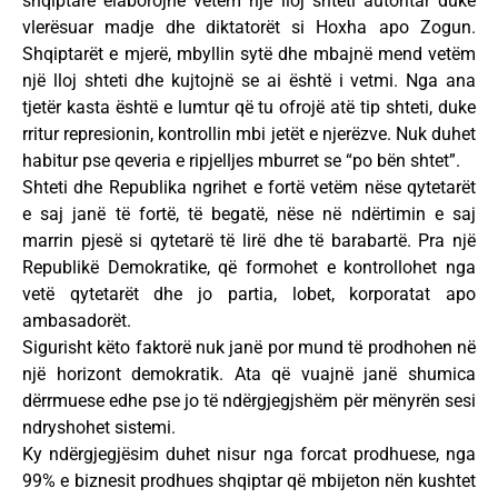
shqiptarë elaborojnë vetëm një lloj shteti autoritar duke
vlerësuar madje dhe diktatorët si Hoxha apo Zogun.
Shqiptarët e mjerë, mbyllin sytë dhe mbajnë mend vetëm
një lloj shteti dhe kujtojnë se ai është i vetmi. Nga ana
tjetër kasta është e lumtur që tu ofrojë atë tip shteti, duke
rritur represionin, kontrollin mbi jetët e njerëzve. Nuk duhet
habitur pse qeveria e ripjelljes mburret se “po bën shtet”.
Shteti dhe Republika ngrihet e fortë vetëm nëse qytetarët
e saj janë të fortë, të begatë, nëse në ndërtimin e saj
marrin pjesë si qytetarë të lirë dhe të barabartë. Pra një
Republikë Demokratike, që formohet e kontrollohet nga
vetë qytetarët dhe jo partia, lobet, korporatat apo
ambasadorët.
Sigurisht këto faktorë nuk janë por mund të prodhohen në
një horizont demokratik. Ata që vuajnë janë shumica
dërrmuese edhe pse jo të ndërgjegjshëm për mënyrën sesi
ndryshohet sistemi.
Ky ndërgjegjësim duhet nisur nga forcat prodhuese, nga
99% e biznesit prodhues shqiptar që mbijeton nën kushtet