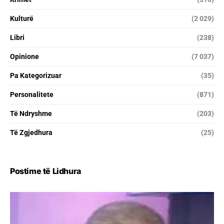
Kulturë
(2 029)
Libri
(238)
Opinione
(7 037)
Pa Kategorizuar
(35)
Personalitete
(871)
Të Ndryshme
(203)
Të Zgjedhura
(25)
Postime të Lidhura