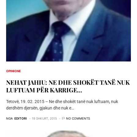
OPINIONE
NEHAT JAHIU: NE DHE SHOKËT TANË NUK
LUFTUAM PËR KARRIGE…
Tetovë, 19. 02. 2015 – Ne dhe shokët tanë nuk luftuam, nuk
derdhëm djersën, gjakun dhe nuk e…
NGA
EDITORI
19 SHKURT, 2015
NO COMMENTS