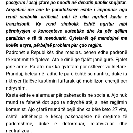
pasqyrim i asaj çfarë po ndodh në debatin publik shqiptar.
Arsyetimi me anë të paradokseve është i imponuar nga
rendi simbolik artificial, mbi të cilin ngrihet kasta e
tranzicionit. Ky rend simbolik është ngritur mbi
përmbysjen e koncepteve autentike dhe ka për qëllim
paralizën e të të menduarit. Qytetarët që mendojnë me
kokën e tyre, përbëjnë problem për çdo regjim.
Padronët e Republikës dhe medias, bëhen edhe padronë
të kuptimit të fjalëve. Ata e dinë që fjalët janë gurë. Fjalët
janë armë. Pa ato, nuk ka qytetarë por skllevër vullnetarë.
Prandaj, beteja në radhë të parë është semantike, duke iu
rikthyer fjalëve kuptimin luftarak që mobilizon energji për
ndryshim.
Kasta është e alarmuar për pakënaqësinë sociale. Ajo nuk
mund ta fshehë dot apo ta ndrydhë atë, si nën regjimin
komunist. Ajo çfarë mund të bëjë dhe ka bërë këto 27 vite,
është udhëheqja e kësaj pakënaqësie në drejtime të
padëmshme, duke e deformuar, relativizuar dhe
neutralizuar.