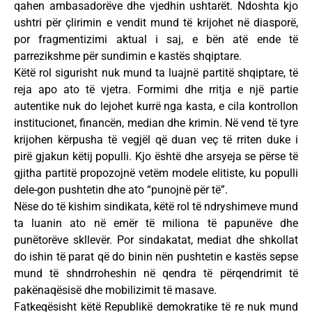
qahen ambasadorëve dhe vjedhin ushtarët. Ndoshta kjo
ushtri për çlirimin e vendit mund të krijohet në diasporë,
por fragmentizimi aktual i saj, e bën atë ende të
parrezikshme për sundimin e kastës shqiptare.
Këtë rol sigurisht nuk mund ta luajnë partitë shqiptare, të
reja apo ato të vjetra. Formimi dhe rritja e një partie
autentike nuk do lejohet kurrë nga kasta, e cila kontrollon
institucionet, financën, median dhe krimin. Në vend të tyre
krijohen kërpusha të vegjël që duan veç të rriten duke i
pirë gjakun këtij populli. Kjo është dhe arsyeja se përse të
gjitha partitë propozojnë vetëm modele elitiste, ku populli
dele-gon pushtetin dhe ato “punojnë për të”.
Nëse do të kishim sindikata, këtë rol të ndryshimeve mund
ta luanin ato në emër të miliona të papunëve dhe
punëtorëve skllevër. Por sindakatat, mediat dhe shkollat
do ishin të parat që do binin nën pushtetin e kastës sepse
mund të shndrroheshin në qendra të përqendrimit të
pakënaqësisë dhe mobilizimit të masave.
Fatkeqësisht këtë Republikë demokratike të re nuk mund