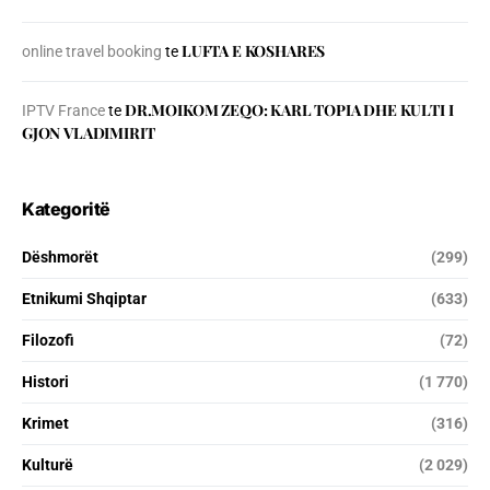
LUFTA E KOSHARES
online travel booking
te
DR.MOIKOM ZEQO: KARL TOPIA DHE KULTI I
IPTV France
te
GJON VLADIMIRIT
Kategoritë
Dëshmorët
(299)
Etnikumi Shqiptar
(633)
Filozofi
(72)
Histori
(1 770)
Krimet
(316)
Kulturë
(2 029)