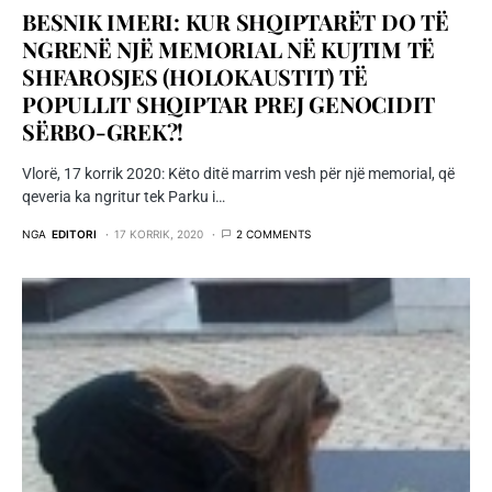
BESNIK IMERI: KUR SHQIPTARËT DO TË
NGRENË NJË MEMORIAL NË KUJTIM TË
SHFAROSJES (HOLOKAUSTIT) TË
POPULLIT SHQIPTAR PREJ GENOCIDIT
SËRBO-GREK?!
Vlorë, 17 korrik 2020: Këto ditë marrim vesh për një memorial, që
qeveria ka ngritur tek Parku i…
NGA
EDITORI
17 KORRIK, 2020
2 COMMENTS