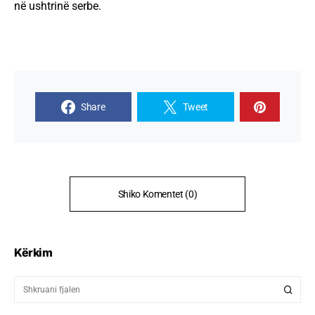
në ushtrinë serbe.
Share
Tweet
Shiko Komentet (0)
Kërkim