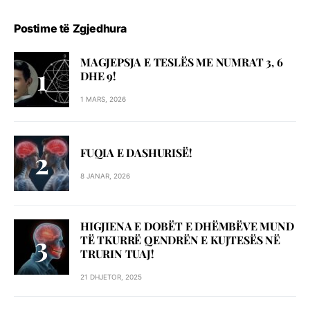
Postime të Zgjedhura
MAGJEPSJA E TESLËS ME NUMRAT 3, 6
DHE 9!
1 MARS, 2026
FUQIA E DASHURISË!
8 JANAR, 2026
HIGJIENA E DOBËT E DHËMBËVE MUND
TË TKURRË QENDRËN E KUJTESËS NË
TRURIN TUAJ!
21 DHJETOR, 2025