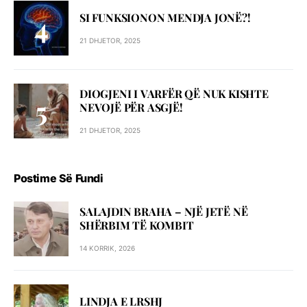
SI FUNKSIONON MENDJA JONË?!
21 DHJETOR, 2025
DIOGJENI I VARFËR QË NUK KISHTE
NEVOJË PËR ASGJË!
21 DHJETOR, 2025
Postime Së Fundi
SALAJDIN BRAHA – NJЁ JETЁ NЁ
SHЁRBIM TЁ KOMBIT
14 KORRIK, 2026
LINDJA E LRSHJ