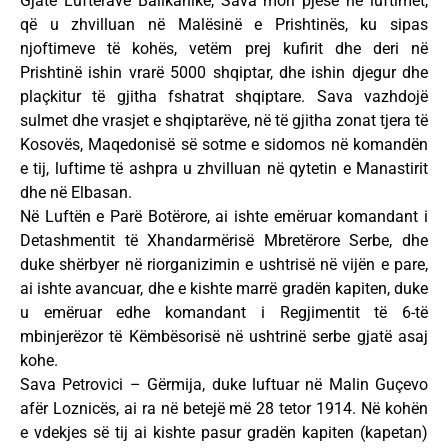
Gjatë Luftërave Ballkanike, Sava mori pjesë në luftimet,
që u zhvilluan në Malësinë e Prishtinës, ku sipas
njoftimeve të kohës, vetëm prej kufirit dhe deri në
Prishtinë ishin vrarë 5000 shqiptar, dhe ishin djegur dhe
plaçkitur të gjitha fshatrat shqiptare. Sava vazhdojë
sulmet dhe vrasjet e shqiptarëve, në të gjitha zonat tjera të
Kosovës, Maqedonisë së sotme e sidomos në komandën
e tij, luftime të ashpra u zhvilluan në qytetin e Manastirit
dhe në Elbasan.
Në Luftën e Parë Botërore, ai ishte emëruar komandant i
Detashmentit të Xhandarmërisë Mbretërore Serbe, dhe
duke shërbyer në riorganizimin e ushtrisë në vijën e pare,
ai ishte avancuar, dhe e kishte marrë gradën kapiten, duke
u emëruar edhe komandant i Regjimentit të 6-të
mbinjerëzor të Këmbësorisë në ushtrinë serbe gjatë asaj
kohe.
Sava Petrovici – Gërmija, duke luftuar në Malin Guçevo
afër Loznicës, ai ra në betejë më 28 tetor 1914. Në kohën
e vdekjes së tij ai kishte pasur gradën kapiten (kapetan)