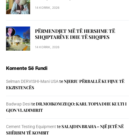
14 KORRIK, 2026
PËRMENDJET MË TË HERSHME TË
SHQIPTARËVE DHE TË SHQIPES
14 KORRIK, 2026
Komente Së Fundi
NJERIU PЁRBALLЁ KUFIJVE TЁ
Selman DERVISHI-Mani USA
te
EKZISTENCЁS
DR.MOIKOM ZEQO: KARL TOPIA DHE KULTI I
Badwap Desi
te
GJON VLADIMIRIT
SALAJDIN BRAHA – NJЁ JETЁ NЁ
Cement Testing Equipment
te
SHЁRBIM TЁ KOMBIT