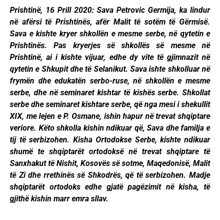
Prishtinë, 16 Prill 2020: Sava Petrovic Germija, ka lindur
në afërsi të Prishtinës, afër Malit të sotëm të Gërmisë.
Sava e kishte kryer shkollën e mesme serbe, në qytetin e
Prishtinës. Pas kryerjes së shkollës së mesme në
Prishtinë, ai i kishte vijuar, edhe dy vite të gjimnazit në
qytetin e Shkupit dhe të Selanikut. Sava ishte shkolluar në
frymën dhe edukatën serbo-ruse, në shkollën e mesme
serbe, dhe në seminaret kishtar të kishës serbe. Shkollat
serbe dhe seminaret kishtare serbe, që nga mesi i shekullit
XIX, me lejen e P. Osmane, ishin hapur në trevat shqiptare
veriore. Këto shkolla kishin ndikuar që, Sava dhe familja e
tij të serbizohen. Kisha Ortodokse Serbe, kishte ndikuar
shumë te shqiptarët ortodoksë në trevat shqiptare të
Sanxhakut të Nishit, Kosovës së sotme, Maqedonisë, Malit
të Zi dhe rrethinës së Shkodrës, që të serbizohen. Madje
shqiptarët ortodoks edhe gjatë pagëzimit në kisha, të
gjithë kishin marr emra sllav.