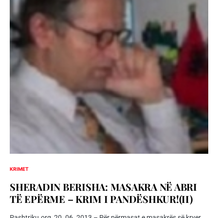
KRIMET
SHERADIN BERISHA: MASAKRA NË ABRI
TË EPËRME – KRIM I PANDËSHKUR!(II)
Pashtriku.org, 20. 06. 2013 – Për përmasat e masakrës së kryer