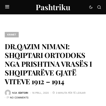
Pashtriku
KRIMET
DR.QAZIM NIMANI:
SHQIPTARI ORTODOKS
NGA PRISHTINA VRASËS I
SHQIPTARËVE GJATË
VITEVE 1912 – 1914
NGA
EDITORI
16 PRILL, 2020
3 MINUTA PËR TË LEXUAR
NO COMMENTS