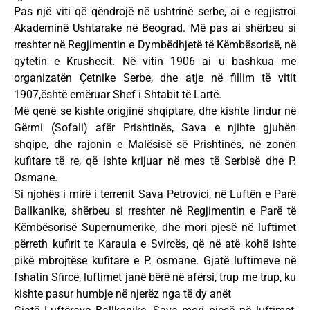
Pas një viti që qëndrojë në ushtrinë serbe, ai e regjistroi
Akademinë Ushtarake në Beograd. Më pas ai shërbeu si
rreshter në Regjimentin e Dymbëdhjetë të Këmbësorisë, në
qytetin e Krushecit. Në vitin 1906 ai u bashkua me
organizatën Çetnike Serbe, dhe atje në fillim të vitit
1907,është emëruar Shef i Shtabit të Lartë.
Më qenë se kishte origjinë shqiptare, dhe kishte lindur në
Gërmi (Sofali) afër Prishtinës, Sava e njihte gjuhën
shqipe, dhe rajonin e Malësisë së Prishtinës, në zonën
kufitare të re, që ishte krijuar në mes të Serbisë dhe P.
Osmane.
Si njohës i mirë i terrenit Sava Petrovici, në Luftën e Parë
Ballkanike, shërbeu si rreshter në Regjimentin e Parë të
Këmbësorisë Supernumerike, dhe mori pjesë në luftimet
përreth kufirit te Karaula e Svircës, që në atë kohë ishte
pikë mbrojtëse kufitare e P. osmane. Gjatë luftimeve në
fshatin Sfircë, luftimet janë bërë në afërsi, trup me trup, ku
kishte pasur humbje në njerëz nga të dy anët