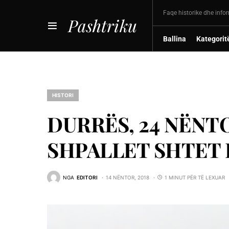
Faqe historike dhe info
Pashtriku
Ballina
Kategorit
HISTORI
DURRËS, 24 NËNTO
SHPALLET SHTET 
NGA
EDITORI
14 NËNTOR, 2018
1 MINUT PËR TË LEXUAR