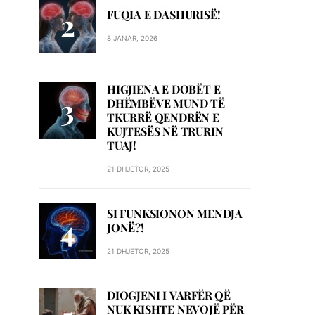
FUQIA E DASHURISË!
8 JANAR, 2026
HIGJIENA E DOBËT E
DHËMBËVE MUND TË
TKURRË QENDRËN E
KUJTESËS NË TRURIN
TUAJ!
21 DHJETOR, 2025
SI FUNKSIONON MENDJA
JONË?!
21 DHJETOR, 2025
DIOGJENI I VARFËR QË
NUK KISHTE NEVOJË PËR