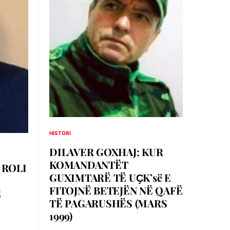
HISTORI
DILAVER GOXHAJ: KUR
KOMANDANTËT
 ROLI
GUXIMTARË TË UҪK’së E
FITOJNË BETEJËN NË QAFË
Ë
TË PAGARUSHËS (MARS
1999)