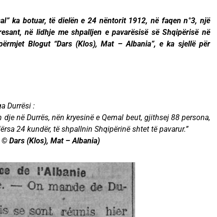
l” ka botuar, të dielën e 24 nëntorit 1912, në faqen n°3, një
resant, në lidhje me shpalljen e pavarësisë së Shqipërisë në
përmjet Blogut “Dars (Klos), Mat – Albania”, e ka sjellë për
a Durrësi :
dje në Durrës, nën kryesinë e Qemal beut, gjithsej 88 persona,
ërsa 24 kundër, të shpallnin Shqipërinë shtet të pavarur.”
© Dars (Klos), Mat – Albania)