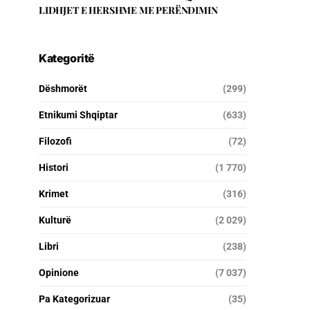
LIDHJET E HERSHME ME PERËNDIMIN
Kategoritë
Dëshmorët
(299)
Etnikumi Shqiptar
(633)
Filozofi
(72)
Histori
(1 770)
Krimet
(316)
Kulturë
(2 029)
Libri
(238)
Opinione
(7 037)
Pa Kategorizuar
(35)