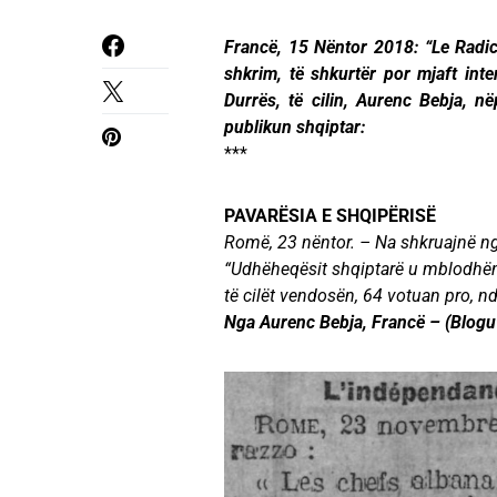
Francë, 15 Nëntor 2018: “Le Radica
shkrim, të shkurtër por mjaft inte
Durrës, të cilin, Aurenc Bebja, në
publikun shqiptar:
***
PAVARËSIA E SHQIPËRISË
Romë, 23 nëntor. – Na shkruajnë ng
“Udhëheqësit shqiptarë u mblodhën 
të cilët vendosën, 64 votuan pro, nd
Nga Aurenc Bebja, Francë – (Blogu 