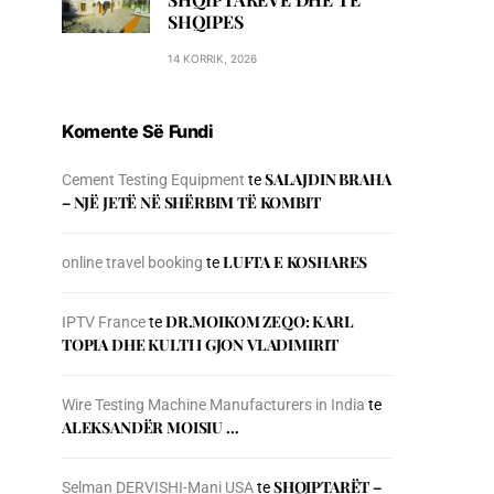
SHQIPES
14 KORRIK, 2026
Komente Së Fundi
SALAJDIN BRAHA
Cement Testing Equipment
te
– NJЁ JETЁ NЁ SHЁRBIM TЁ KOMBIT
LUFTA E KOSHARES
online travel booking
te
DR.MOIKOM ZEQO: KARL
IPTV France
te
TOPIA DHE KULTI I GJON VLADIMIRIT
Wire Testing Machine Manufacturers in India
te
ALEKSANDËR MOISIU …
SHQIPTARËT –
Selman DERVISHI-Mani USA
te