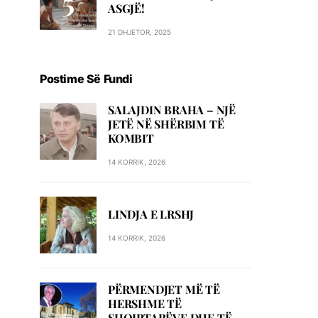
ASGJË!
21 DHJETOR, 2025
Postime Së Fundi
SALAJDIN BRAHA – NJЁ
JETЁ NЁ SHЁRBIM TЁ
KOMBIT
14 KORRIK, 2026
LINDJA E LRSHJ
14 KORRIK, 2026
PËRMENDJET MË TË
HERSHME TË
SHQIPTARËVE DHE TË