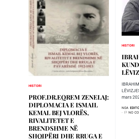
HISTORI
IBRA
KUND
LËVIZJ
IBRAHIM
HISTORI
LËVIZJES
PROF.DR.EQREM ZENELAJ:
mars 2024
DIPLOMACIA E ISMAIL
NGA
EDIT
KEMAL BEJ VLORËS,
NO C
RIVALITETET E
BRENDSHME NË
SHQIPËRI DHE RRUGA E