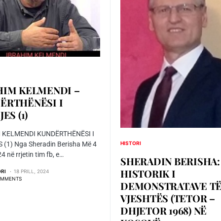
HIM KELMENDI –
ËRTHËNËSI I
ES (1)
 KELMENDI KUNDËRTHËNËSI I
 (1) Nga Sheradin Berisha Më 4
HISTORI
 në rrjetin tim fb, e…
SHERADIN BERISHA:
HISTORIK I
ORI
18 PRILL, 2024
OMMENTS
DEMONSTRATAVE T
VJESHTËS (TETOR –
DHJETOR 1968) NË