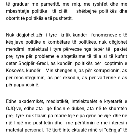
të graduar me pameritë, me miq, me ryshfet dhe me
mbeshtetje politike të cilët i shërbejnë politikës dhe
oborrit të politikës e të pushtetit.
Nuk dëgjohet zëri i tyre kritik kundër fenomeneve e të
këqijave politike e kombëtare të politikës, nuk dëgjohet
mendimi intelektual i tyre përvecse nga tepër të paktët
prej tyre për probleme e shqetësime të tilla si të kufirit
detar Shqipëri-Greqi, as kundër politikës për coptimin e
Kosovës, kundër Minishengenin, as për korrupsionin, as
për mosintegrimin, as për eksodin, as për varfërinë e as
për papunësinë.
Edhe akademikët, mediatikët, intelektualët e kryetarët e
OJQ-ve, edhe ata që flasin e duken, ata në të shumtën
prej tyre nuk flasin pa marrë leje e pa qenë në vijë dhe në
një linjë me pushtetin dhe me përfitimin e me interesin
material personal. Të tjerë intelektualë rrinë si “qëngja” të