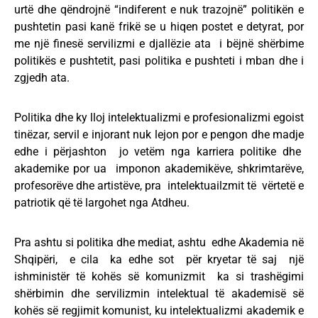
urtë dhe qëndrojnë “indiferent e nuk trazojnë” politikën e
pushtetin pasi kanë frikë se u hiqen postet e detyrat, por
me një finesë servilizmi e djallëzie ata i bëjnë shërbime
politikës e pushtetit, pasi politika e pushteti i mban dhe i
zgjedh ata.
Politika dhe ky lloj intelektualizmi e profesionalizmi egoist
tinëzar, servil e injorant nuk lejon por e pengon dhe madje
edhe i përjashton jo vetëm nga karriera politike dhe
akademike por ua imponon akademikëve, shkrimtarëve,
profesorëve dhe artistëve, pra intelektuailzmit të vërtetë e
patriotik që të largohet nga Atdheu.
Pra ashtu si politika dhe mediat, ashtu edhe Akademia në
Shqipëri, e cila ka edhe sot për kryetar të saj një
ishministër të kohës së komunizmit ka si trashëgimi
shërbimin dhe servilizmin intelektual të akademisë së
kohës së regjimit komunist, ku intelektualizmi akademik e