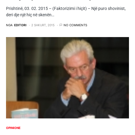
Prishtinë, 03. 02. 2015 – (Faktorizimi i hiçit) – Një puro shovinist,
deri dje një hiç në skenën…
NGA
EDITORI
2 SHKURT, 2015
NO COMMENTS
OPINIONE