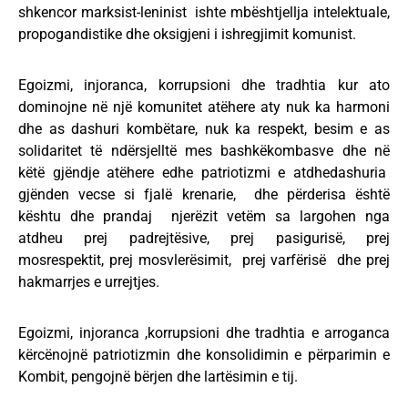
shkencor marksist-leninist ishte mbështjellja intelektuale,
propogandistike dhe oksigjeni i ishregjimit komunist.
Egoizmi, injoranca, korrupsioni dhe tradhtia kur ato
dominojne në një komunitet atëhere aty nuk ka harmoni
dhe as dashuri kombëtare, nuk ka respekt, besim e as
solidaritet të ndërsjelltë mes bashkëkombasve dhe në
këtë gjëndje atëhere edhe patriotizmi e atdhedashuria
gjënden vecse si fjalë krenarie, dhe përderisa është
kështu dhe prandaj njerëzit vetëm sa largohen nga
atdheu prej padrejtësive, prej pasigurisë, prej
mosrespektit, prej mosvlerësimit, prej varfërisë dhe prej
hakmarrjes e urrejtjes.
Egoizmi, injoranca ,korrupsioni dhe tradhtia e arroganca
kërcënojnë patriotizmin dhe konsolidimin e përparimin e
Kombit, pengojnë bërjen dhe lartësimin e tij.