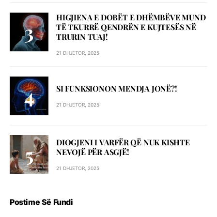
HIGJIENA E DOBËT E DHËMBËVE MUND
TË TKURRË QENDRËN E KUJTESËS NË
TRURIN TUAJ!
21 DHJETOR, 2025
SI FUNKSIONON MENDJA JONË?!
21 DHJETOR, 2025
DIOGJENI I VARFËR QË NUK KISHTE
NEVOJË PËR ASGJË!
21 DHJETOR, 2025
Postime Së Fundi