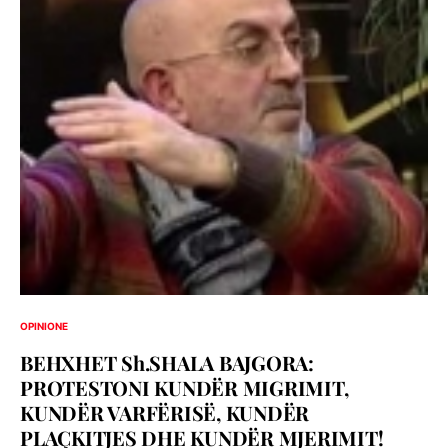
OPINIONE
BEHXHET Sh.SHALA BAJGORA:
PROTESTONI KUNDËR MIGRIMIT,
KUNDËR VARFËRISË, KUNDËR
PLAÇKITJES DHE KUNDËR MJERIMIT!