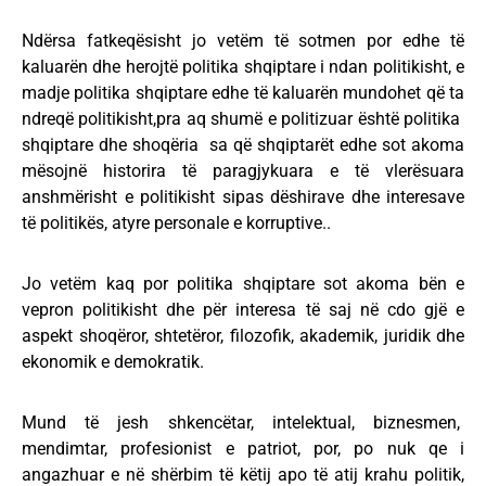
Ndërsa fatkeqësisht jo vetëm të sotmen por edhe të
kaluarën dhe herojtë politika shqiptare i ndan politikisht, e
madje politika shqiptare edhe të kaluarën mundohet që ta
ndreqë politikisht,pra aq shumë e politizuar është politika
shqiptare dhe shoqëria sa që shqiptarët edhe sot akoma
mësojnë historira të paragjykuara e të vlerësuara
anshmërisht e politikisht sipas dëshirave dhe interesave
të politikës, atyre personale e korruptive..
Jo vetëm kaq por politika shqiptare sot akoma bën e
vepron politikisht dhe për interesa të saj në cdo gjë e
aspekt shoqëror, shtetëror, filozofik, akademik, juridik dhe
ekonomik e demokratik.
Mund të jesh shkencëtar, intelektual, biznesmen,
mendimtar, profesionist e patriot, por, po nuk qe i
angazhuar e në shërbim të këtij apo të atij krahu politik,