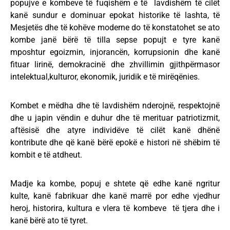
popujve e kombeve të fuqishëm e të lavdishëm të cilët
kanë sundur e dominuar epokat historike të lashta, të
Mesjetës dhe të kohëve moderne do të konstatohet se ato
kombe janë bërë të tilla sepse popujt e tyre kanë
mposhtur egoizmin, injorancën, korrupsionin dhe kanë
fituar lirinë, demokracinë dhe zhvillimin gjithpërmasor
intelektual,kulturor, ekonomik, juridik e të mirëqënies.
Kombet e mëdha dhe të lavdishëm nderojnë, respektojnë
dhe u japin vëndin e duhur dhe të merituar patriotizmit,
aftësisë dhe atyre individëve të cilët kanë dhënë
kontribute dhe që kanë bërë epokë e histori në shëbim të
kombit e të atdheut.
Madje ka kombe, popuj e shtete që edhe kanë ngritur
kulte, kanë fabrikuar dhe kanë marrë por edhe vjedhur
heroj, historira, kultura e vlera të kombeve të tjera dhe i
kanë bërë ato të tyret.