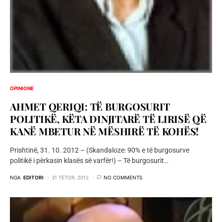
OPINIONE
AHMET QERIQI: TË BURGOSURIT
POLITIKË, KËTA DINJITARË TË LIRISË QË
KANË MBETUR NË MËSHIRË TË KOHËS!
Prishtinë, 31. 10. 2012 – (Skandaloze: 90% e të burgosurve
politikë i përkasin klasës së varfër!) – Të burgosurit…
NGA
EDITORI
31 TETOR, 2012
NO COMMENTS