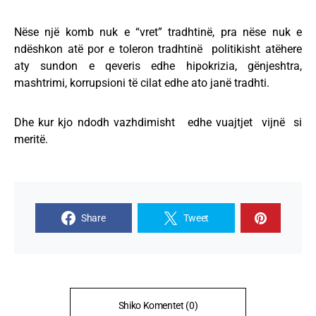
Nëse një komb nuk e “vret” tradhtinë, pra nëse nuk e
ndëshkon atë por e toleron tradhtinë politikisht atëhere
aty sundon e qeveris edhe hipokrizia, gënjeshtra,
mashtrimi, korrupsioni të cilat edhe ato janë tradhti.
Dhe kur kjo ndodh vazhdimisht edhe vuajtjet vijnë si
meritë.
Share
Tweet
Shiko Komentet (0)