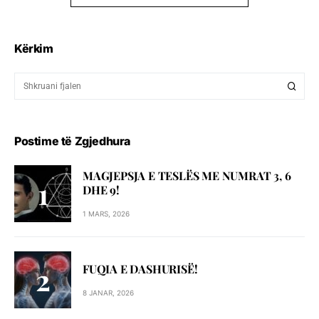
Kërkim
Postime të Zgjedhura
MAGJEPSJA E TESLËS ME NUMRAT 3, 6
DHE 9!
1 MARS, 2026
FUQIA E DASHURISË!
8 JANAR, 2026