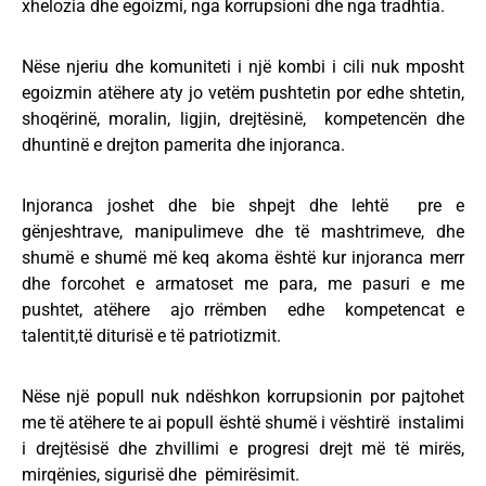
xhelozia dhe egoizmi, nga korrupsioni dhe nga tradhtia.
Nëse njeriu dhe komuniteti i një kombi i cili nuk mposht
egoizmin atëhere aty jo vetëm pushtetin por edhe shtetin,
shoqërinë, moralin, ligjin, drejtësinë, kompetencën dhe
dhuntinë e drejton pamerita dhe injoranca.
Injoranca joshet dhe bie shpejt dhe lehtë pre e
gënjeshtrave, manipulimeve dhe të mashtrimeve, dhe
shumë e shumë më keq akoma është kur injoranca merr
dhe forcohet e armatoset me para, me pasuri e me
pushtet, atëhere ajo rrëmben edhe kompetencat e
talentit,të diturisë e të patriotizmit.
Nëse një popull nuk ndëshkon korrupsionin por pajtohet
me të atëhere te ai popull është shumë i vështirë instalimi
i drejtësisë dhe zhvillimi e progresi drejt më të mirës,
mirqënies, sigurisë dhe pëmirësimit.