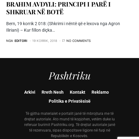
BRAHIM AVDYLI: PRINCIPI I PARË I
SHKRUAR NË BOTË
Bern, 19 korrik 2 018: (Shkrimi i nëntë që e lexova nga Agron
Iliriani) – Kur fillon diçka…
NGA
EDITORI
19 KORRIK, 2018
NO COMMENTS
Pashtriku
Arkivi
Rreth Nesh
Kontakt
Reklamo
Politika e Privatësisë
Të gjitha materialet e portalit janë të mbrojtura me të
drejtat autoriale. Ato mund të kopjohen, vetëm duke iu
referuar burimit Pashtriku.org. Të drejtat autoriale janë
të rezervuara, sipas dispozitave ligjore në fuqi në
Republikën e Kosovës.