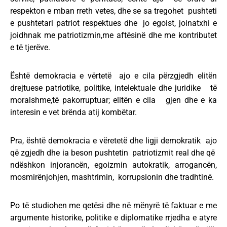
respekton e mban rreth vetes, dhe se sa tregohet pushteti
e pushtetari patriot respektues dhe jo egoist, joinatxhi e
joidhnak me patriotizmin,me aftësinë dhe me kontributet
e të tjerëve.
Është demokracia e vërtetë ajo e cila përzgjedh elitën
drejtuese patriotike, politike, intelektuale dhe juridike të
moralshme,të pakorruptuar; elitën e cila gjen dhe e ka
interesin e vet brënda atij kombëtar.
Pra, është demokracia e vëretetë dhe ligji demokratik ajo
që zgjedh dhe ia beson pushtetin patriotizmit real dhe që
ndëshkon injorancën, egoizmin autokratik, arrogancën,
mosmirënjohjen, mashtrimin, korrupsionin dhe tradhtinë.
Po të studiohen me qetësi dhe në mënyrë të faktuar e me
argumente historike, politike e diplomatike rrjedha e atyre