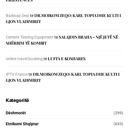
DR.MOIKOM ZEQO: KARL TOPIA DHE KULTI I
Badwap Desi
te
GJON VLADIMIRIT
SALAJDIN BRAHA – NJЁ JETЁ NЁ
Cement Testing Equipment
te
SHЁRBIM TЁ KOMBIT
LUFTA E KOSHARES
online travel booking
te
DR.MOIKOM ZEQO: KARL TOPIA DHE KULTI I
IPTV France
te
GJON VLADIMIRIT
Kategoritë
Dëshmorët
(299)
Etnikumi Shqiptar
(633)