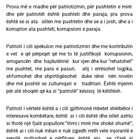
Prova më e madhe për patriotizmin, për pushtetin e mirë
dhe për patriotët është pushteti dhe paraja, pra prova
është se si ata sillen me pushtetin dhe se a i josh, dhe a i
korrupton ata pushteti, korrupsioni e paraja.
Patrioti i cili spekulon me patriotizmin dhe me kontributin
e vet e që përpiqet që me to të justifikojë korrupsionin,
arrogancën dhe hajdutërinë kur vjen dhe kur “rehatohet”
me pushtet, me para e pasuri, atij i errësohet logjika,
shformohet dhe shpirtligësohet duke rënë nën nivelin
dhe më poshtë se zullumqari e tradhtari. Është mjerim
për atë shoqëri që ka si “patriotë” kësisoj të këtillësh.
Patrioti i vërtetë është a i cili gjithmonë mbetet shërbëtor i
interesave kombëtare, është ai i cili është dhe sillet ashtu
si thotë një fjalë popullore:”trimi i mirë me shokë shumë”;
është ai i cili nuk mban e nuk zgjedh rreth vete injorantë e
servilë, puthadorë e përfitues; është ajo se cfarë ai