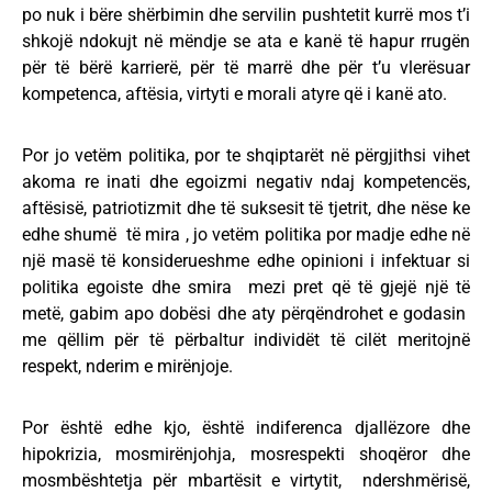
po nuk i bëre shërbimin dhe servilin pushtetit kurrë mos t’i
shkojë ndokujt në mëndje se ata e kanë të hapur rrugën
për të bërë karrierë, për të marrë dhe për t’u vlerësuar
kompetenca, aftësia, virtyti e morali atyre që i kanë ato.
Por jo vetëm politika, por te shqiptarët në përgjithsi vihet
akoma re inati dhe egoizmi negativ ndaj kompetencës,
aftësisë, patriotizmit dhe të suksesit të tjetrit, dhe nëse ke
edhe shumë të mira , jo vetëm politika por madje edhe në
një masë të konsiderueshme edhe opinioni i infektuar si
politika egoiste dhe smira mezi pret që të gjejë një të
metë, gabim apo dobësi dhe aty përqëndrohet e godasin
me qëllim për të përbaltur individët të cilët meritojnë
respekt, nderim e mirënjoje.
Por është edhe kjo, është indiferenca djallëzore dhe
hipokrizia, mosmirënjohja, mosrespekti shoqëror dhe
mosmbështetja për mbartësit e virtytit, ndershmërisë,