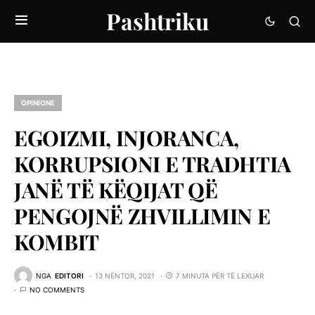
Pashtriku
OPINIONE
EGOIZMI, INJORANCA,
KORRUPSIONI E TRADHTIA
JANË TË KËQIJAT QË
PENGOJNË ZHVILLIMIN E
KOMBIT
NGA
EDITORI
13 NËNTOR, 2021
7 MINUTA PËR TË LEXUAR
NO COMMENTS