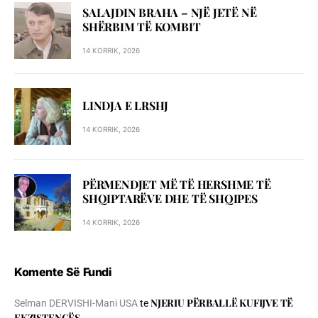
SALAJDIN BRAHA – NJЁ JETЁ NЁ
SHЁRBIM TЁ KOMBIT
14 KORRIK, 2026
LINDJA E LRSHJ
14 KORRIK, 2026
PËRMENDJET MË TË HERSHME TË
SHQIPTARËVE DHE TË SHQIPES
14 KORRIK, 2026
Komente Së Fundi
NJERIU PЁRBALLЁ KUFIJVE TЁ
Selman DERVISHI-Mani USA
te
EKZISTENCЁS