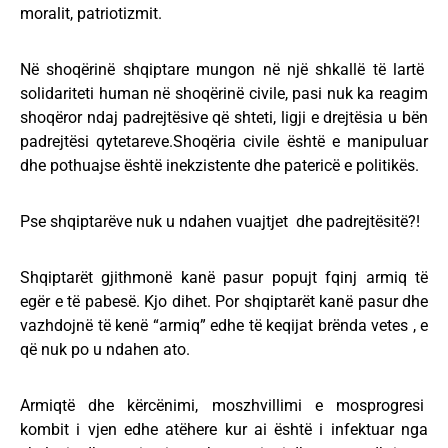
moralit, patriotizmit.
Në shoqërinë shqiptare mungon në një shkallë të lartë
solidariteti human në shoqërinë civile, pasi nuk ka reagim
shoqëror ndaj padrejtësive që shteti, ligji e drejtësia u bën
padrejtësi qytetareve.Shoqëria civile është e manipuluar
dhe pothuajse është inekzistente dhe patericë e politikës.
Pse shqiptarëve nuk u ndahen vuajtjet dhe padrejtësitë?!
Shqiptarët gjithmonë kanë pasur popujt fqinj armiq të
egër e të pabesë. Kjo dihet. Por shqiptarët kanë pasur dhe
vazhdojnë të kenë “armiq” edhe të keqijat brënda vetes , e
që nuk po u ndahen ato.
Armiqtë dhe kërcënimi, moszhvillimi e mosprogresi
kombit i vjen edhe atëhere kur ai është i infektuar nga