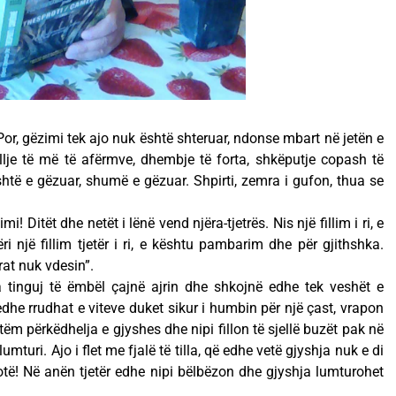
r! Por, gëzimi tek ajo nuk është shteruar, ndonse mbart në jetën e
ellje të më të afërmve, dhembje të forta, shkëputje copash të
 është e gëzuar, shumë e gëzuar. Shpirti, zemra i gufon, thua se
 Ditët dhe netët i lënë vend njëra-tjetrës. Nis një fillim i ri, e
ri një fillim tjetër i ri, e kështu pambarim dhe për gjithshka.
rat nuk vdesin”.
ëta tinguj të ëmbël çajnë ajrin dhe shkojnë edhe tek veshët e
dhe rrudhat e viteve duket sikur i humbin për një çast, vrapon
tëm përkëdhelja e gjyshes dhe nipi fillon të sjellë buzët pak në
umturi. Ajo i flet me fjalë të tilla, që edhe vetë gjyshja nuk e di
hotë! Në anën tjetër edhe nipi bëlbëzon dhe gjyshja lumturohet