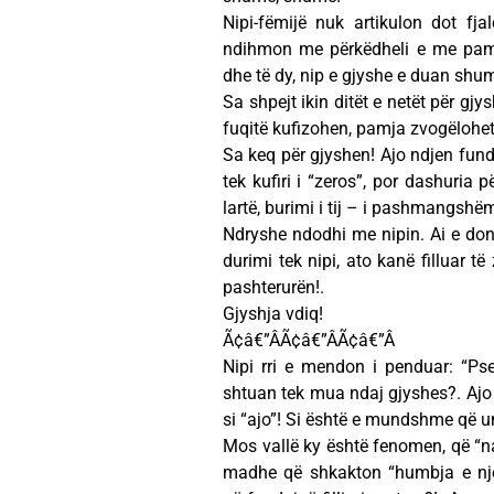
Nipi-fëmijë nuk artikulon dot fj
ndihmon me përkëdheli e me pamas
dhe të dy, nip e gjyshe e duan shumë
Sa shpejt ikin ditët e netët për gjy
fuqitë kufizohen, pamja zvogëlohet,
Sa keq për gjyshen! Ajo ndjen fundi
tek kufiri i “zeros”, por dashuria p
lartë, burimi i tij – i pashmangshëm
Ndryshe ndodhi me nipin. Ai e don 
durimi tek nipi, ato kanë filluar 
pashterurën!.
Gjyshja vdiq!
Ã¢â€”ÂÃ¢â€”ÂÃ¢â€”Â
Nipi rri e mendon i penduar: “Ps
shtuan tek mua ndaj gjyshes?. Ajo
si “ajo”! Si është e mundshme që un
Mos vallë ky është fenomen, që “na
madhe që shkakton “humbja e njer