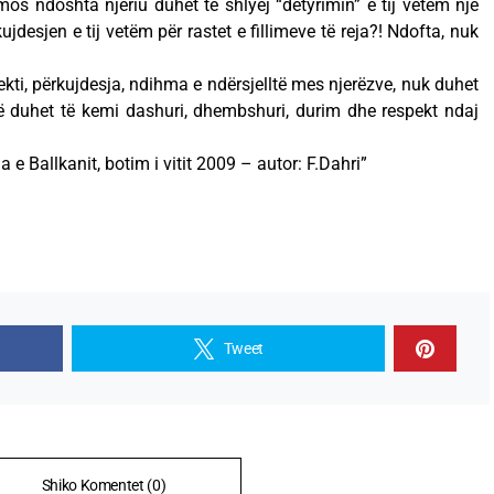
 mos ndoshta njeriu duhet të shlyej “detyrimin” e tij vetëm një
jdesjen e tij vetëm për rastet e fillimeve të reja?! Ndofta, nuk
pekti, përkujdesja, ndihma e ndërsjelltë mes njerëzve, nuk duhet
ë duhet të kemi dashuri, dhembshuri, durim dhe respekt ndaj
a e Ballkanit, botim i vitit 2009 – autor: F.Dahri”
Tweet
Shiko Komentet (0)