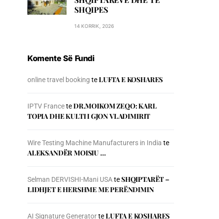
SHQIPES
14 KORRIK, 2026
Komente Së Fundi
LUFTA E KOSHARES
online travel booking
te
DR.MOIKOM ZEQO: KARL
IPTV France
te
TOPIA DHE KULTI I GJON VLADIMIRIT
Wire Testing Machine Manufacturers in India
te
ALEKSANDËR MOISIU …
SHQIPTARËT –
Selman DERVISHI-Mani USA
te
LIDHJET E HERSHME ME PERËNDIMIN
LUFTA E KOSHARES
AI Signature Generator
te