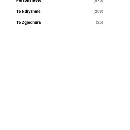
Personalitete
(870)
Të Ndryshme
(203)
Të Zgjedhura
(25)