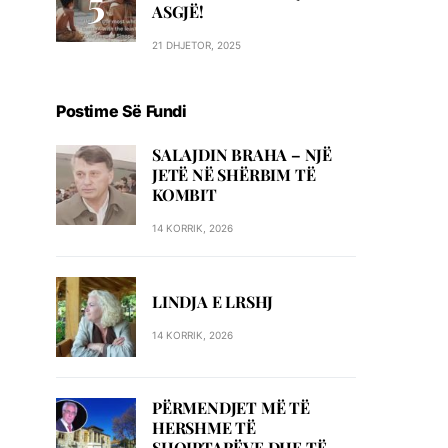
ASGJË!
21 DHJETOR, 2025
Postime Së Fundi
SALAJDIN BRAHA – NJЁ
JETЁ NЁ SHЁRBIM TЁ
KOMBIT
14 KORRIK, 2026
LINDJA E LRSHJ
14 KORRIK, 2026
PËRMENDJET MË TË
HERSHME TË
SHQIPTARËVE DHE TË