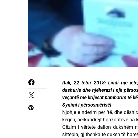
Itali, 22 tetor 2018: Lindi një jet
dashurie dhe njëherazi i një përsos
veçantë me krijesat pambarim të këti
Synimi i përsosmërisë!
Njohje e nderim për ‘të, dhe dëshi
keqen, përkundrejt horizonteve pa k
Gëzim i vërtetë dallon dukshëm në 
shtëpia, gjithshka të duken të hares