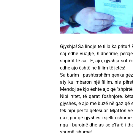
Gjyshja! Sa lindje të tilla ka pritu
saj edhe vuajtje, hidhërime, përcj
shpirtit të saj. E, ajo, gjyshja sot
edhe ajo është në fillim të jetës!
Sa burim i pashtershëm qenka gëzimi!
aty ku mbaron një fillim, nis përsë
Mendoj se kjo është ajo që “shpirtë
Nipi rritet, të qarat foshnjore, k
gjyshes, e ajo me buzë në gaz që e
tek nipi për ta qetësuar. Mjafton ve
gaz, por që gjyshes i sjellin shumë l
nga i burojnë dhe as se ç’farë i t
shumë, shumë!