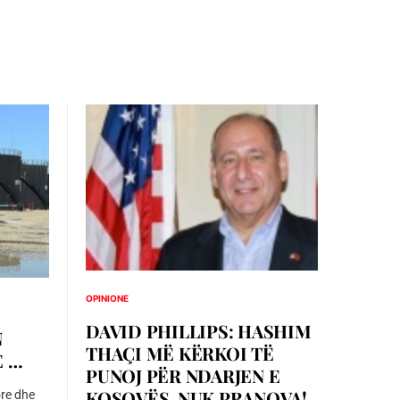
OPINIONE
DAVID PHILLIPS: HASHIM
N
THAÇI MË KËRKOI TË
E …
PUNOJ PËR NDARJEN E
KOSOVËS, NUK PRANOVA!
ore dhe