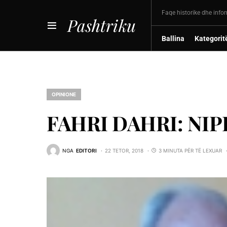
Faqe historike dhe info
Pashtriku
Ballina
Kategorit
OPINIONE
FAHRI DAHRI: NIPI
NGA
EDITORI
22 TETOR, 2018
3 MINUTA PËR TË LEXUAR