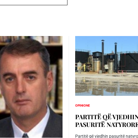
OPINIONE
PARTITË QË VJEDHI
PASURITË NATYROR
Partitë që vjedhin pasuritë natyr