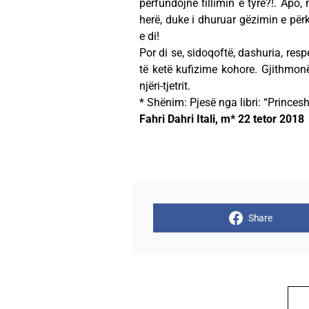
përfundojnë fillimin e tyre?!. Apo,
herë, duke i dhuruar gëzimin e përku
e di!
Por di se, sidoqoftë, dashuria, res
të ketë kufizime kohore. Gjithmon
njëri-tjetrit.
* Shënim: Pjesë nga libri: “Princesh
Fahri Dahri Itali, m* 22 tetor 2018
Share