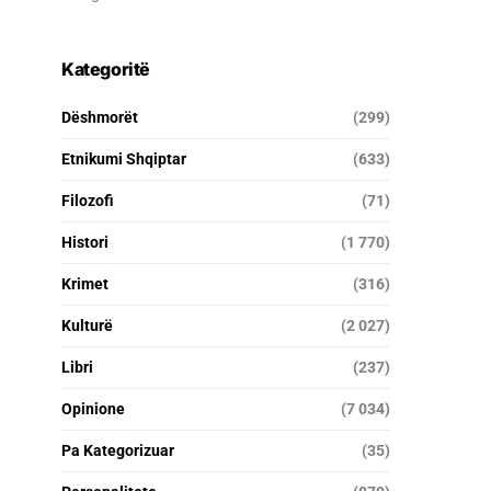
Kategoritë
Dëshmorët
(299)
Etnikumi Shqiptar
(633)
Filozofi
(71)
Histori
(1 770)
Krimet
(316)
Kulturë
(2 027)
Libri
(237)
Opinione
(7 034)
Pa Kategorizuar
(35)