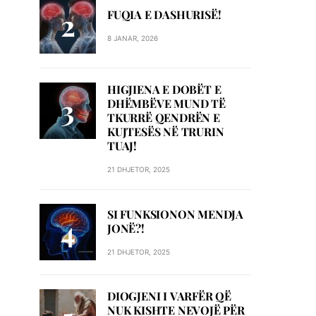
FUQIA E DASHURISË!
8 JANAR, 2026
HIGJIENA E DOBËT E
DHËMBËVE MUND TË
TKURRË QENDRËN E
KUJTESËS NË TRURIN
TUAJ!
21 DHJETOR, 2025
SI FUNKSIONON MENDJA
JONË?!
21 DHJETOR, 2025
DIOGJENI I VARFËR QË
NUK KISHTE NEVOJË PËR