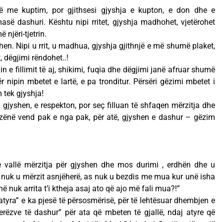
alë me kuptim, por gjithsesi gjyshja e kupton, e don dhe e
ë dashuri. Kështu nipi rritet, gjyshja madhohet, vjetërohet
 njëri-tjetrin.
shen. Nipi u rrit, u madhua, gjyshja gjithnjë e më shumë plaket,
 dëgjimi rëndohet..!
n e fillimit të aj, shikimi, fuqia dhe dëgjimi janë afruar shumë
ër nipin mbetet e lartë, e pa tronditur. Përsëri gëzimi mbetet i
 tek gjyshja!
gjyshen, e respekton, por seç filluan të shfaqen mërzitja dhe
të zënë vend pak e nga pak, për atë, gjyshen e dashur – gëzim
e vallë mërzitja për gjyshen dhe mos durimi , erdhën dhe u
 nuk u mërzit asnjëherë, as nuk u bezdis me mua kur unë isha
ë nuk arrita t’i ktheja asaj ato që ajo më fali mua?!”
tyra” e ka pjesë të përsosmërisë, për të lehtësuar dhembjen e
ëzve të dashur” për ata që mbeten të gjallë, ndaj atyre që