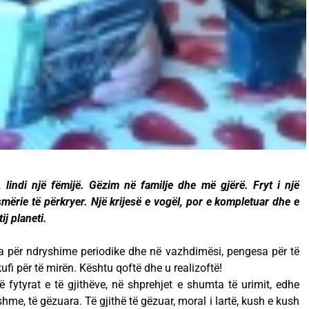
ë, lindi një fëmijë. Gëzim në familje dhe më gjërë. Fryt i një
mërie të përkryer. Një krijesë e vogël, por e kompletuar dhe e
j planeti.
ra për ndryshime periodike dhe në vazhdimësi, pengesa për të
ufi për të mirën. Kështu qoftë dhe u realizoftë!
fytyrat e të gjithëve, në shprehjet e shumta të urimit, edhe
hme, të gëzuara. Të gjithë të gëzuar, moral i lartë, kush e kush