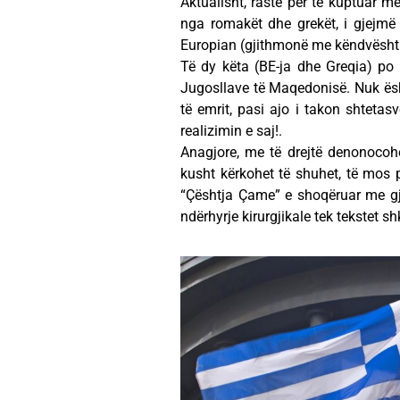
Aktualisht, raste për të kuptuar m
nga romakët dhe grekët, i gjejmë
Europian (gjithmonë me këndvështri
Të dy këta (BE-ja dhe Greqia) po
Jugosllave të Maqedonisë. Nuk ësht
të emrit, pasi ajo i takon shtet
realizimin e saj!.
Anagjore, me të drejtë denonocoh
kusht kërkohet të shuhet, të mos 
“Çështja Çame” e shoqëruar me gj
ndërhyrje kirurgjikale tek tekstet sh