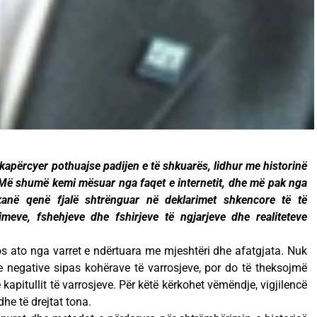
 kapërcyer pothuajse padijen e të shkuarës, lidhur me historinë
. Më shumë kemi mësuar nga faqet e internetit, dhe më pak nga
 kanë qenë fjalë shtrënguar në deklarimet shkencore të të
imeve, fshehjeve dhe fshirjeve të ngjarjeve dhe realiteteve
os ato nga varret e ndërtuara me mjeshtëri dhe afatgjata. Nuk
e negative sipas kohërave të varrosjeve, por do të theksojmë
pitullit të varrosjeve. Për këtë kërkohet vëmëndje, vigjilencë
he të drejtat tona.