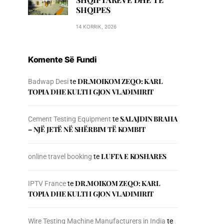
SHQIPES
14 KORRIK, 2026
Komente Së Fundi
DR.MOIKOM ZEQO: KARL
Badwap Desi
te
TOPIA DHE KULTI I GJON VLADIMIRIT
SALAJDIN BRAHA
Cement Testing Equipment
te
– NJЁ JETЁ NЁ SHЁRBIM TЁ KOMBIT
LUFTA E KOSHARES
online travel booking
te
DR.MOIKOM ZEQO: KARL
IPTV France
te
TOPIA DHE KULTI I GJON VLADIMIRIT
Wire Testing Machine Manufacturers in India
te