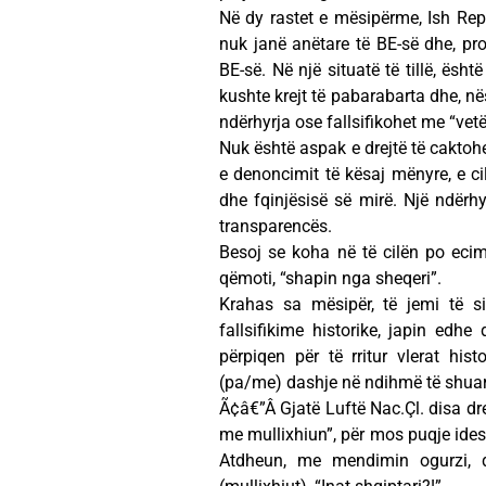
Në dy rastet e mësipërme, Ish Re
nuk janë anëtare të BE-së dhe, pr
BE-së. Në një situatë të tillë, ësh
kushte krejt të pabarabarta dhe, në
ndërhyrja ose fallsifikohet me “vetëd
Nuk është aspak e drejtë të caktoh
e denoncimit të kësaj mënyre, e c
dhe fqinjësisë së mirë. Një ndërhy
transparencës.
Besoj se koha në të cilën po ecim,
qëmoti, “shapin nga sheqeri”.
Krahas sa mësipër, të jemi të si
fallsifikime historike, japin edhe 
përpiqen për të rritur vlerat hist
(pa/me) dashje në ndihmë të shuarj
Ã¢â€”Â Gjatë Luftë Nac.Çl. disa drej
me mullixhiun”, për mos puqje idesh
Atdheun, me mendimin ogurzi, që