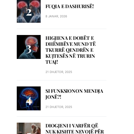
FUQIA E DASHURISË!
8 JANAR, 2026
HIGJIENA E DOBËT E
DHËMBËVE MUND TË
TKURRË QENDRËN E
KUJTESËS NË TRURIN
TUAJ!
21 DHJETOR, 2025
SI FUNKSIONON MENDJA
JONË?!
21 DHJETOR, 2025
DIOGJENI I VARFËR QË
NUK KISHTE NEVOJË PËR