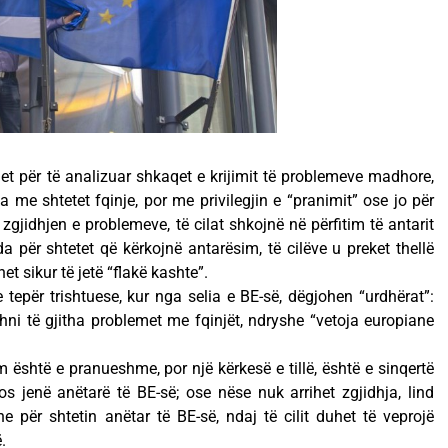
t për të analizuar shkaqet e krijimit të problemeve madhore,
ka me shtetet fqinje, por me privilegjin e “pranimit” ose jo për
gjidhjen e problemeve, të cilat shkojnë në përfitim të antarit
a për shtetet që kërkojnë antarësim, të cilëve u preket thellë
et sikur të jetë “flakë kashte”.
 tepër trishtuese, kur nga selia e BE-së, dëgjohen “urdhërat”:
ni të gjitha problemet me fqinjët, ndryshe “vetoja europiane
 është e pranueshme, por një kërkesë e tillë, është e sinqertë
s jenë anëtarë të BE-së; ose nëse nuk arrihet zgjidhja, lind
 për shtetin anëtar të BE-së, ndaj të cilit duhet të veprojë
.