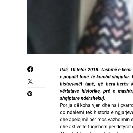
Itali, 10 tetor 2018: Tashmë e kemi
e populit tonë, të kombit shqiptar
historianët tanë, që hera-herës
vërtatave historike, pré e mashtr
shqiptare ndërshekuj.
Por ja që koha vjen dhe na i çvarr
do ndalemi tek historia e ngjarjev
dhe apelojmë për mos vazhdimin e ka
dhe aktivë të fuqishëm për detyrat d