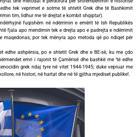
ënyrat dhe metodat e përdorura për shtrëmbërimin e historisë
 edhe tek veprimet e sotme të shtetit Grek dhe të Bashkimit
min tim, lidhur me të drejtat e kombit shqiptar).
 ndërhyjnë fuqishëm në ndërrimin e emërit të Ish Republikës
ë fjala apo mendimin tek e drejta apo e padrejta e ndërrimit
asve maqedonas; por tek mënyra apo metoda që po ndiqet për
et edhe ashpërsia, po e shtetit Grek dhe e BE-së, ku me çdo
përmendet emri i rajonit të Çamërisë dhe bashkë me ‘të edhe
enocidin grek ndaj tyre në vitet 1944-1945; duke vepruar me
kollore, në histori, në hartat dhe në të gjitha mjediset publike!.