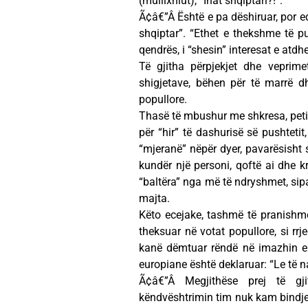
(mullixhiut), “Inat shqiptari?!”.
Ã¢â€”Â Është e pa dëshiruar, por e
shqiptar”. “Ethet e thekshme të pus
qendrës, i “shesin” interesat e atd
Të gjitha përpjekjet dhe veprime
shigjetave, bëhen për të marrë d
popullore.
Thasë të mbushur me shkresa, petic
për “hir” të dashurisë së pushtetit
“mjeranë” nëpër dyer, pavarësisht
kundër një personi, qoftë ai dhe kr
“baltëra” nga më të ndryshmet, sipa
majta.
Këto ecejake, tashmë të pranishme
theksuar në votat popullore, si rrj
kanë dëmtuar rëndë në imazhin e Sh
europiane është deklaruar: “Le të na
Ã¢â€”Â Megjithëse prej të gj
këndvështrimin tim nuk kam bindje s