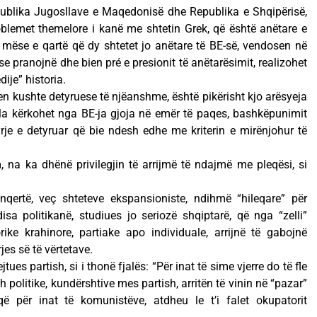
publika Jugosllave e Maqedonisë dhe Republika e Shqipërisë,
oblemet themelore i kanë me shtetin Grek, që është anëtare e
të mëse e qartë që dy shtetet jo anëtare të BE-së, vendosen në
se pranojnë dhe bien pré e presionit të anëtarësimit, realizohet
ije” historia.
en kushte detyruese të njëanshme, është pikërisht kjo arësyeja
ila kërkohet nga BE-ja gjoja në emër të paqes, bashkëpunimit
rje e detyruar që bie ndesh edhe me kriterin e mirënjohur të
 na ka dhënë privilegjin të arrijmë të ndajmë me pleqësi, si
nqertë, veç shteteve ekspansioniste, ndihmë “hileqare” për
disa politikanë, studiues jo seriozë shqiptarë, që nga “zelli”
orike krahinore, partiake apo individuale, arrijnë të gabojnë
es së të vërtetave.
tues partish, si i thonë fjalës: “Për inat të sime vjerre do të fle
 politike, kundërshtive mes partish, arritën të vinin në “pazar”
 për inat të komunistëve, atdheu le t’i falet okupatorit