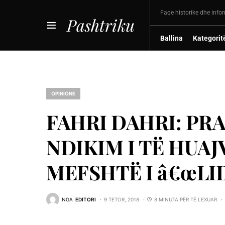
Faqe historike dhe info
Pashtriku
Ballina
Kategorit
OPINIONE
FAHRI DAHRI: PRA
NDIKIM I TË HUAJ
MEFSHTË I â€œLI
NGA
EDITORI
9 TETOR, 2018
8 MINUTA PËR TË LEXUAR