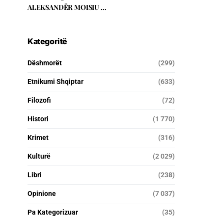
ALEKSANDËR MOISIU …
Kategoritë
Dëshmorët
(299)
Etnikumi Shqiptar
(633)
Filozofi
(72)
Histori
(1 770)
Krimet
(316)
Kulturë
(2 029)
Libri
(238)
Opinione
(7 037)
Pa Kategorizuar
(35)