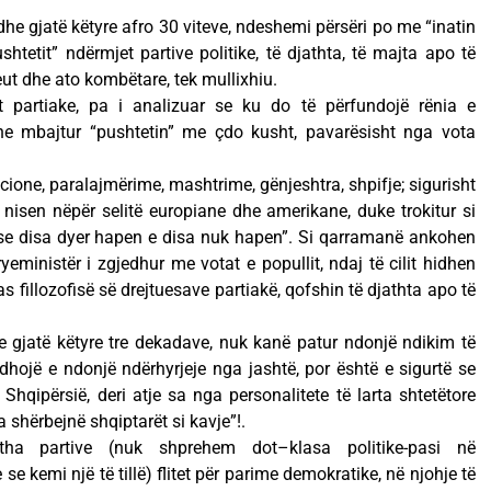
dhe gjatë këtyre afro 30 viteve, ndeshemi përsëri po me “inatin
htetit” ndërmjet partive politike, të djathta, të majta apo të
heut dhe ato kombëtare, tek mullixhiu.
t partiake, pa i analizuar se ku do të përfundojë rënia e
he mbajtur “pushtetin” me çdo kusht, pavarësisht nga vota
ione, paralajmërime, mashtrime, gënjeshtra, shpifje; sigurisht
, nisen nëpër selitë europiane dhe amerikane, duke trokitur si
 se disa dyer hapen e disa nuk hapen”. Si qarramanë ankohen
yeministër i zgjedhur me votat e popullit, ndaj të cilit hidhen
s fillozofisë së drejtuesave partiakë, qofshin të djathta apo të
 gjatë këtyre tre dekadave, nuk kanë patur ndonjë ndikim të
edhojë e ndonjë ndërhyrjeje nga jashtë, por është e sigurtë se
qipërsië, deri atje sa nga personalitete të larta shtetëtore
 shërbejnë shqiptarët si kavje”!.
itha partive (nuk shprehem dot–klasa politike-pasi në
e kemi një të tillë) flitet për parime demokratike, në njohje të