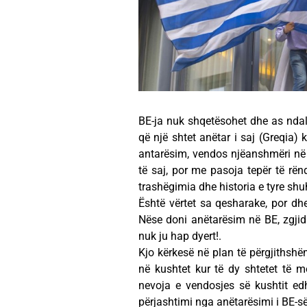
BE-ja nuk shqetësohet dhe as ndale
që një shtet anëtar i saj (Greqia) 
antarësim, vendos njëanshmëri në z
të saj, por me pasoja tepër të rënd
trashëgimia dhe historia e tyre shuh
Është vërtet sa qesharake, por dhe
Nëse doni anëtarësim në BE, zgjidh
nuk ju hap dyert!.
Kjo kërkesë në plan të përgjithshëm
në kushtet kur të dy shtetet të mo
nevoja e vendosjes së kushtit edhe
përjashtimi nga anëtarësimi i BE-së