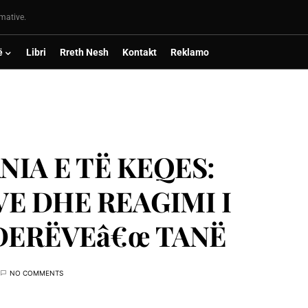
rmative.
ë
Libri
Rreth Nesh
Kontakt
Reklamo
NIA E TË KEQES:
VE DHE REAGIMI I
DERËVEâ€œ TANË
NO COMMENTS