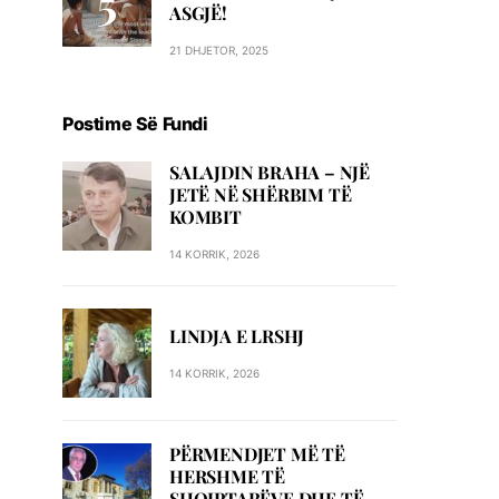
ASGJË!
21 DHJETOR, 2025
Postime Së Fundi
SALAJDIN BRAHA – NJЁ
JETЁ NЁ SHЁRBIM TЁ
KOMBIT
14 KORRIK, 2026
LINDJA E LRSHJ
14 KORRIK, 2026
PËRMENDJET MË TË
HERSHME TË
SHQIPTARËVE DHE TË