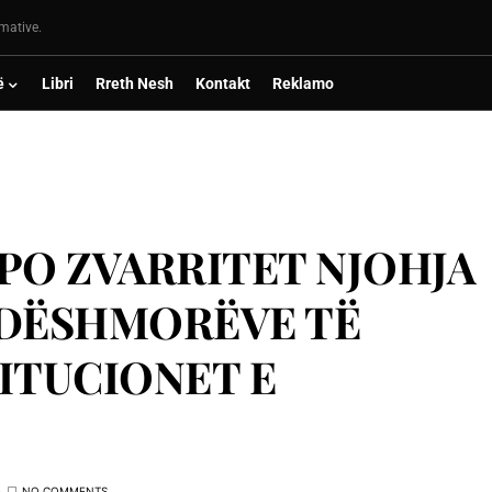
rmative.
ë
Libri
Rreth Nesh
Kontakt
Reklamo
 PO ZVARRITET NJOHJA
 DËSHMORËVE TË
ITUCIONET E
NO COMMENTS