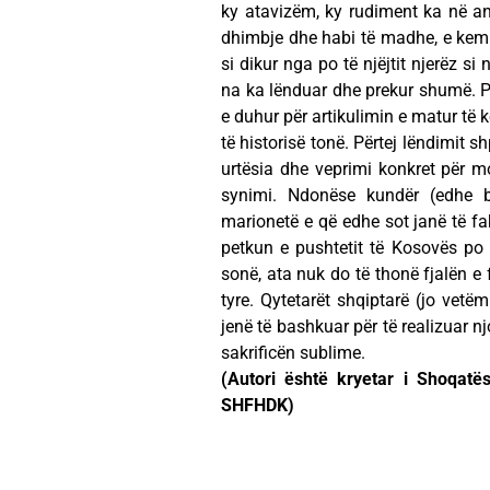
ky atavizëm, ky rudiment ka në an
dhimbje dhe habi të madhe, e kemi 
si dikur nga po të njëjtit njerëz s
na ka lënduar dhe prekur shumë. P
e duhur për artikulimin e matur të k
të historisë tonë. Përtej lëndimit sh
urtësia dhe veprimi konkret për mob
synimi. Ndonëse kundër (edhe br
marionetë e që edhe sot janë të fa
petkun e pushtetit të Kosovës po
sonë, ata nuk do të thonë fjalën e 
tyre. Qytetarët shqiptarë (jo vet
jenë të bashkuar për të realizuar n
sakrificën sublime.
(Autori është kryetar i Shoqat
SHFHDK)