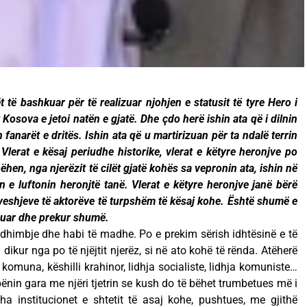
t të bashkuar për të realizuar njohjen e statusit të tyre Hero i
t Kosova e jetoi natën e gjatë. Dhe çdo herë ishin ata që i dilnin
in fanarët e dritës. Ishin ata që u martirizuan për ta ndalë terrin
 Vlerat e kësaj periudhe historike, vlerat e këtyre heronjve po
n, nga njerëzit të cilët gjatë kohës sa vepronin ata, ishin në
in e luftonin heronjtë tanë. Vlerat e këtyre heronjve janë bërë
ëveshjeve të aktorëve të turpshëm të kësaj kohe. Është shumë e
duar dhe prekur shumë.
himbje dhe habi të madhe. Po e prekim sërish idhtësinë e të
dikur nga po të njëjtit njerëz, si në ato kohë të rënda. Atëherë
omuna, këshilli krahinor, lidhja socialiste, lidhja komuniste…
 bënin gara me njëri tjetrin se kush do të bëhet trumbetues më i
a institucionet e shtetit të asaj kohe, pushtues, me gjithë