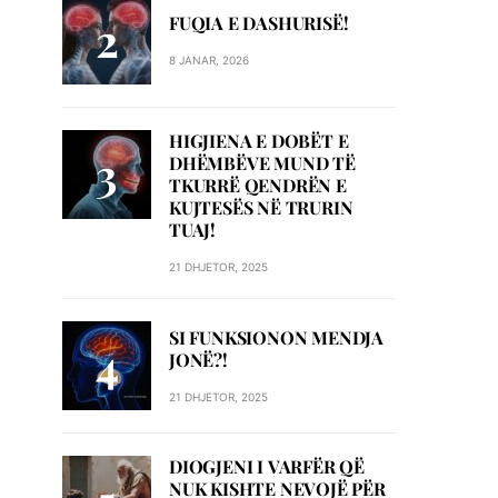
FUQIA E DASHURISË!
8 JANAR, 2026
HIGJIENA E DOBËT E
DHËMBËVE MUND TË
TKURRË QENDRËN E
KUJTESËS NË TRURIN
TUAJ!
21 DHJETOR, 2025
SI FUNKSIONON MENDJA
JONË?!
21 DHJETOR, 2025
DIOGJENI I VARFËR QË
NUK KISHTE NEVOJË PËR