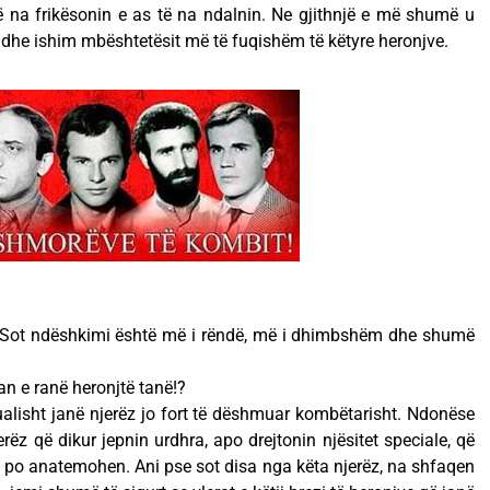
ë na frikësonin e as të na ndalnin. Ne gjithnjë e më shumë u
 dhe ishim mbështetësit më të fuqishëm të këtyre heronjve.
ë. Sot ndëshkimi është më i rëndë, më i dhimbshëm dhe shumë
uan e ranë heronjtë tanë!?
tualisht janë njerëz jo fort të dëshmuar kombëtarisht. Ndonëse
erëz që dikur jepnin urdhra, apo drejtonin njësitet speciale, që
ot po anatemohen. Ani pse sot disa nga këta njerëz, na shfaqen