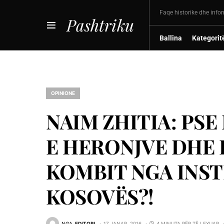
Faqe historike dhe info
Pashtriku
Ballina
Kategorit
OPINIONE
NAIM ZHITIA: PSE
E HERONJVE DHE
KOMBIT NGA INST
KOSOVËS?!
NGA
EDITORI
17 JANAR, 2016
4 MINUTA PËR TË LEXUAR