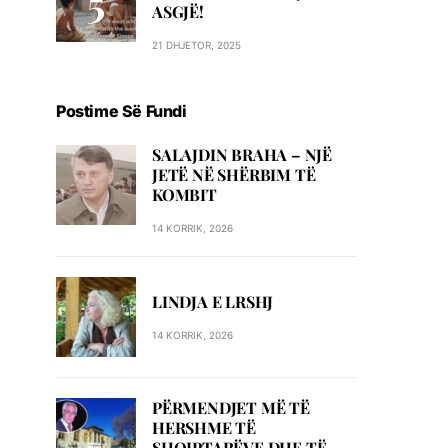
ASGJË!
21 DHJETOR, 2025
Postime Së Fundi
SALAJDIN BRAHA – NJЁ
JETЁ NЁ SHЁRBIM TЁ
KOMBIT
14 KORRIK, 2026
LINDJA E LRSHJ
14 KORRIK, 2026
PËRMENDJET MË TË
HERSHME TË
SHQIPTARËVE DHE TË