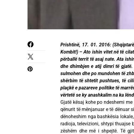
Prishtinë, 17. 01. 2016: (Shqiptarë
Kombit!) – Ato ishin vitet në të cila
përballë territ të asaj nate. Ata ish
dhe dhimbjen e atij dimri të gjatë.
sulmohen dhe po mundohen të zhbëhe
shërbim të shtetit pushtues, të cil
plaçkë e pazareve politike të marr
vërtetë se ky anashkalim na ka lën
Gjatë kësaj kohe po ndeshemi me d
qënurit të mënjanuar e të dënuar si 
dënoheshim nga bashkësia lokale, k
radioja, televizioni, shtypi thuajse
zëshëm dhe më i shpejtë. Të gjith