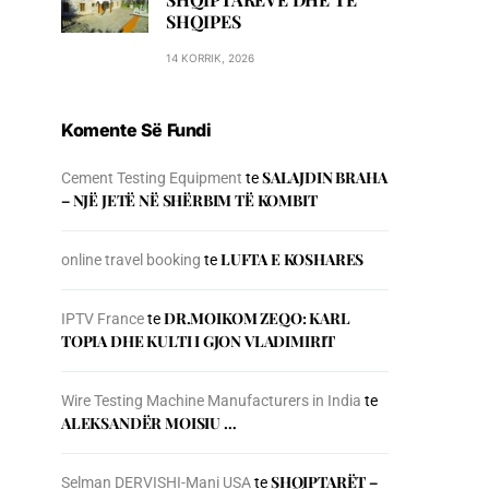
SHQIPES
14 KORRIK, 2026
Komente Së Fundi
SALAJDIN BRAHA
Cement Testing Equipment
te
– NJЁ JETЁ NЁ SHЁRBIM TЁ KOMBIT
LUFTA E KOSHARES
online travel booking
te
DR.MOIKOM ZEQO: KARL
IPTV France
te
TOPIA DHE KULTI I GJON VLADIMIRIT
Wire Testing Machine Manufacturers in India
te
ALEKSANDËR MOISIU …
SHQIPTARËT –
Selman DERVISHI-Mani USA
te