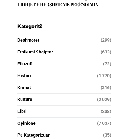
LIDHJET E HERSHME ME PERËNDIMIN
Kategoritë
Dëshmorët
(299)
Etnikumi Shqiptar
(633)
Filozofi
(72)
Histori
(1 770)
Krimet
(316)
Kulturë
(2 029)
Libri
(238)
Opinione
(7 037)
Pa Kategorizuar
(35)