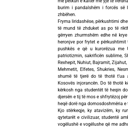
me petkun e kaltër me yje të verdha,
burim i pandalshëm i forcës së l
zhbëhen.
Fryma liridashëse, përkushtimi dh
të mund të zhduket as po të rikt
gërryen zhurmshëm edhe në krye t
heronjve por frytet e përkushtimit 
pushkës e që u kurorëzua me Us
patriotizmin, sakrificën sublime, Sh
Rexhepit, Nuhiut, Bajramit, Zijahut, A
Mehmetit, Elfetes, Shukries, Nesmi
shumë të tjerë do të thotë t’ua 
Kosovës injorancën. Do të thotë k
kërkosh nga studentët të heqin do
djersën e tij të mos e shfrytëzoj për
heqë dorë nga domosdoshmëria e të 
Kjo stërkeqje, ky atavizëm, ky ru
qytetarët e civilizuar, studentë am
vogëlushë e vogëlushe që me adhuri