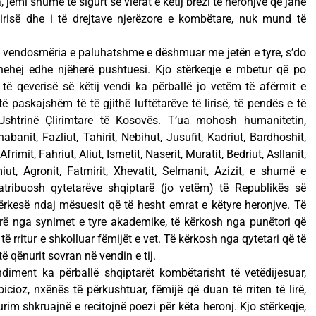
 jemi shumë të sigurt se vlerat e këtij brezi të heronjve që janë
irisë dhe i të drejtave njerëzore e kombëtare, nuk mund të
e vendosmëria e paluhatshme e dëshmuar me jetën e tyre, s’do
hehej edhe njëherë pushtuesi. Kjo stërkeqje e mbetur që po
ë qeverisë së këtij vendi ka përballë jo vetëm të afërmit e
të paskajshëm të të gjithë luftëtarëve të lirisë, të pendës e të
htrinë Çlirimtare të Kosovës. T’ua mohosh humanitetin,
abanit, Fazliut, Tahirit, Nebihut, Jusufit, Kadriut, Bardhoshit,
frimit, Fahriut, Aliut, Ismetit, Naserit, Muratit, Bedriut, Asllanit,
ut, Agronit, Fatmirit, Xhevatit, Selmanit, Azizit, e shumë e
atribuosh qytetarëve shqiptarë (jo vetëm) të Republikës së
ërkesë ndaj mësuesit që të hesht emrat e këtyre heronjve. Të
rë nga synimet e tyre akademike, të kërkosh nga punëtori që
 të rritur e shkolluar fëmijët e vet. Të kërkosh nga qytetari që të
qënurit sovran në vendin e tij.
ndiment ka përballë shqiptarët kombëtarisht të vetëdijesuar,
bicioz, nxënës të përkushtuar, fëmijë që duan të rriten të lirë,
m shkruajnë e recitojnë poezi për këta heronj. Kjo stërkeqje,