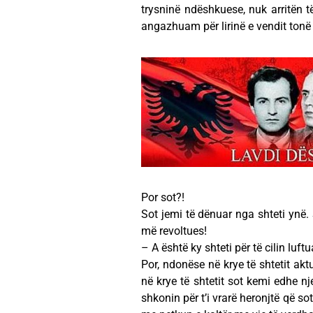
trysninë ndëshkuese, nuk arritën t
angazhuam për lirinë e vendit tonë
Por sot?!
Sot jemi të dënuar nga shteti yn
më revoltues!
– A është ky shteti për të cilin luft
Por, ndonëse në krye të shtetit ak
në krye të shtetit sot kemi edhe nj
shkonin për t’i vrarë heronjtë që s