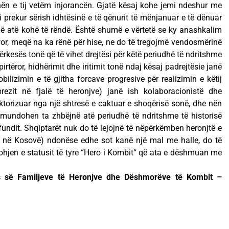
ën e tij vetëm injorancën. Gjatë kësaj kohe jemi ndeshur me
prekur sërish idhtësinë e të qënurit të mënjanuar e të dënuar
i në atë kohë të rëndë. Është shumë e vërtetë se ky anashkalim
or, meqë na ka rënë për hise, ne do të tregojmë vendosmërinë
ërkesës tonë që të vihet drejtësi për këtë periudhë të ndritshme
pirtëror, hidhërimit dhe iritimit tonë ndaj kësaj padrejtësie janë
ilizimin e të gjitha forcave progresive për realizimin e këtij
ezit në fjalë të heronjve) janë ish kolaboracionistë dhe
ktorizuar nga një shtresë e caktuar e shoqërisë sonë, dhe nën
 mundohen ta zhbëjnë atë periudhë të ndritshme të historisë
fundit. Shqiptarët nuk do të lejojnë të nëpërkëmben heronjtë e
ëm në Kosovë) ndonëse edhe sot kanë një mal me halle, do të
johjen e statusit të tyre “Hero i Kombit“ që ata e dëshmuan me
ës së Familjeve të Heronjve dhe Dëshmorëve të Kombit –