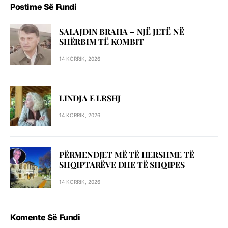
Postime Së Fundi
SALAJDIN BRAHA – NJЁ JETЁ NЁ
SHЁRBIM TЁ KOMBIT
14 KORRIK, 2026
LINDJA E LRSHJ
14 KORRIK, 2026
PËRMENDJET MË TË HERSHME TË
SHQIPTARËVE DHE TË SHQIPES
14 KORRIK, 2026
Komente Së Fundi