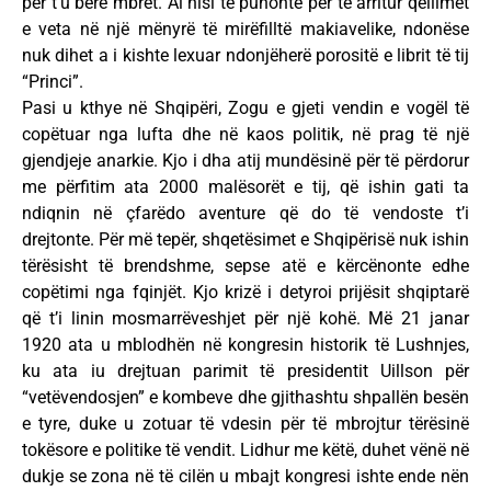
për t’u bërë mbret. Ai nisi të punonte për të arritur qëllimet
e veta në një mënyrë të mirëfilltë makiavelike, ndonëse
nuk dihet a i kishte lexuar ndonjëherë porositë e librit të tij
“Princi”.
Pasi u kthye në Shqipëri, Zogu e gjeti vendin e vogël të
copëtuar nga lufta dhe në kaos politik, në prag të një
gjendjeje anarkie. Kjo i dha atij mundësinë për të përdorur
me përfitim ata 2000 malësorët e tij, që ishin gati ta
ndiqnin në çfarëdo aventure që do të vendoste t’i
drejtonte. Për më tepër, shqetësimet e Shqipërisë nuk ishin
tërësisht të brendshme, sepse atë e kërcënonte edhe
copëtimi nga fqinjët. Kjo krizë i detyroi prijësit shqiptarë
që t’i linin mosmarrëveshjet për një kohë. Më 21 janar
1920 ata u mblodhën në kongresin historik të Lushnjes,
ku ata iu drejtuan parimit të presidentit Uillson për
“vetëvendosjen” e kombeve dhe gjithashtu shpallën besën
e tyre, duke u zotuar të vdesin për të mbrojtur tërësinë
tokësore e politike të vendit. Lidhur me këtë, duhet vënë në
dukje se zona në të cilën u mbajt kongresi ishte ende nën