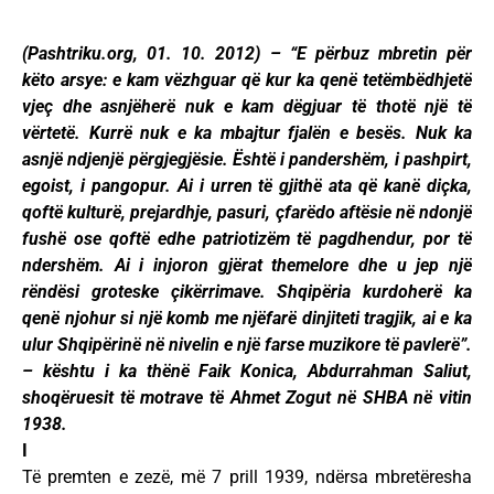
(Pashtriku.org, 01. 10. 2012) – “E përbuz mbretin për
këto arsye: e kam vëzhguar që kur ka qenë tetëmbëdhjetë
vjeç dhe asnjëherë nuk e kam dëgjuar të thotë një të
vërtetë. Kurrë nuk e ka mbajtur fjalën e besës. Nuk ka
asnjë ndjenjë përgjegjësie. Është i pandershëm, i pashpirt,
egoist, i pangopur. Ai i urren të gjithë ata që kanë diçka,
qoftë kulturë, prejardhje, pasuri, çfarëdo aftësie në ndonjë
fushë ose qoftë edhe patriotizëm të pagdhendur, por të
ndershëm. Ai i injoron gjërat themelore dhe u jep një
rëndësi groteske çikërrimave. Shqipëria kurdoherë ka
qenë njohur si një komb me njëfarë dinjiteti tragjik, ai e ka
ulur Shqipërinë në nivelin e një farse muzikore të pavlerë”.
– kështu i ka thënë Faik Konica, Abdurrahman Saliut,
shoqëruesit të motrave të Ahmet Zogut në SHBA në vitin
1938.
I
Të premten e zezë, më 7 prill 1939, ndërsa mbretëresha