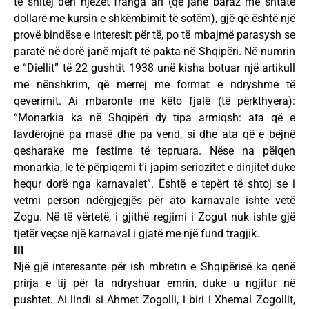
të shitej deri njëzet franga ari (që janë baraz me shtatë
dollarë me kursin e shkëmbimit të sotëm), gjë që është një
provë bindëse e interesit për të, po të mbajmë parasysh se
paratë në dorë janë mjaft të pakta në Shqipëri. Në numrin
e “Diellit” të 22 gushtit 1938 unë kisha botuar një artikull
me nënshkrim, që merrej me format e ndryshme të
qeverimit. Ai mbaronte me këto fjalë (të përkthyera):
“Monarkia ka në Shqipëri dy tipa armiqsh: ata që e
lavdërojnë pa masë dhe pa vend, si dhe ata që e bëjnë
qesharake me festime të tepruara. Nëse na pëlqen
monarkia, le të përpiqemi t’i japim seriozitet e dinjitet duke
hequr dorë nga karnavalet”. Është e tepërt të shtoj se i
vetmi person ndërgjegjës për ato karnavale ishte vetë
Zogu. Në të vërtetë, i gjithë regjimi i Zogut nuk ishte gjë
tjetër veçse një karnaval i gjatë me një fund tragjik.
III
Një gjë interesante për ish mbretin e Shqipërisë ka qenë
prirja e tij për ta ndryshuar emrin, duke u ngjitur në
pushtet. Ai lindi si Ahmet Zogolli, i biri i Xhemal Zogollit,