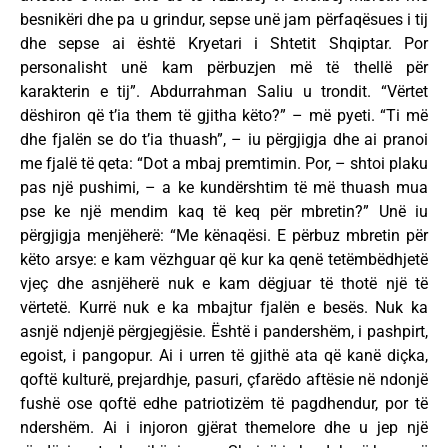
besnikëri dhe pa u grindur, sepse unë jam përfaqësues i tij
dhe sepse ai është Kryetari i Shtetit Shqiptar. Por
personalisht unë kam përbuzjen më të thellë për
karakterin e tij”. Abdurrahman Saliu u trondit. “Vërtet
dëshiron që t’ia them të gjitha këto?” – më pyeti. “Ti më
dhe fjalën se do t’ia thuash”, – iu përgjigja dhe ai pranoi
me fjalë të qeta: “Dot a mbaj premtimin. Por, – shtoi plaku
pas një pushimi, – a ke kundërshtim të më thuash mua
pse ke një mendim kaq të keq për mbretin?” Unë iu
përgjigja menjëherë: “Me kënaqësi. E përbuz mbretin për
këto arsye: e kam vëzhguar që kur ka qenë tetëmbëdhjetë
vjeç dhe asnjëherë nuk e kam dëgjuar të thotë një të
vërtetë. Kurrë nuk e ka mbajtur fjalën e besës. Nuk ka
asnjë ndjenjë përgjegjësie. Është i pandershëm, i pashpirt,
egoist, i pangopur. Ai i urren të gjithë ata që kanë diçka,
qoftë kulturë, prejardhje, pasuri, çfarëdo aftësie në ndonjë
fushë ose qoftë edhe patriotizëm të pagdhendur, por të
ndershëm. Ai i injoron gjërat themelore dhe u jep një