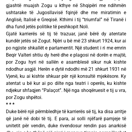
gjashtë muajsh Zogu u kthye në Shqipëri me ndihmën
ushtarake të Jugosllavisë fqinjë dhe me miratimin e
Anglisë, Italisë e Greqisë. Kthimi i tij “triumfal” në Tiranë i
dha fund jetës politike të peshkopit Noli.
Gjatë karrierës së tij të trazuar, janë bërë dy atentate
kundër jetës së Zogut. Njëri u bë më 23 shkurt 1924, kur ai
po ngjiste shkallët e parlamentit. Një student i ri me emrin
Beqir Valteri shtiu dy herë dhe e plagosi në dorën e majtë,
por Zogu hyri në sallën e asamblesë sikur nuk kishte
ndodhur asgjë. Herën e dytë ndodhi më 21 shkurt 1931 në
Vjenë, ku ai kishte shkuar për një konsultë mjekësore. Ky
atentat u bë kur ai po dilte nga teatri i operës, ku kishte
ndjekur shfaqjen “Palaçot”. Një nga shoqëruesit e tij u vra,
por Zogu shpëtoi.
* * *
Duke bërë një përmbledhje të karrierës së tij, ka disa arritje
që janë në dobi të tij. E para, ai solli njëfarë pamjeje të
unitetit për vendin, duke rivendosur rendin pas anarkisë