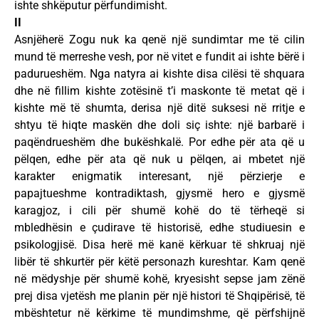
ishte shkëputur përfundimisht.
II
Asnjëherë Zogu nuk ka qenë një sundimtar me të cilin
mund të merreshe vesh, por në vitet e fundit ai ishte bërë i
padurueshëm. Nga natyra ai kishte disa cilësi të shquara
dhe në fillim kishte zotësinë t’i maskonte të metat që i
kishte më të shumta, derisa një ditë suksesi në rritje e
shtyu të hiqte maskën dhe doli siç ishte: një barbarë i
paqëndrueshëm dhe bukëshkalë. Por edhe për ata që u
pëlqen, edhe për ata që nuk u pëlqen, ai mbetet një
karakter enigmatik interesant, një përzierje e
papajtueshme kontradiktash, gjysmë hero e gjysmë
karagjoz, i cili për shumë kohë do të tërheqë si
mbledhësin e çudirave të historisë, edhe studiuesin e
psikologjisë. Disa herë më kanë kërkuar të shkruaj një
libër të shkurtër për këtë personazh kureshtar. Kam qenë
në mëdyshje për shumë kohë, kryesisht sepse jam zënë
prej disa vjetësh me planin për një histori të Shqipërisë, të
mbështetur në kërkime të mundimshme, që përfshijnë