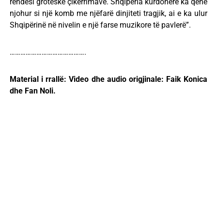
rëndësi groteske çikërrimave. Shqipëria kurdoherë ka qenë
njohur si një komb me njëfarë dinjiteti tragjik, ai e ka ulur
Shqipërinë në nivelin e një farse muzikore të pavlerë”.
…………………………………….
Material i rrallë: Video dhe audio origjinale: Faik Konica
dhe Fan Noli.