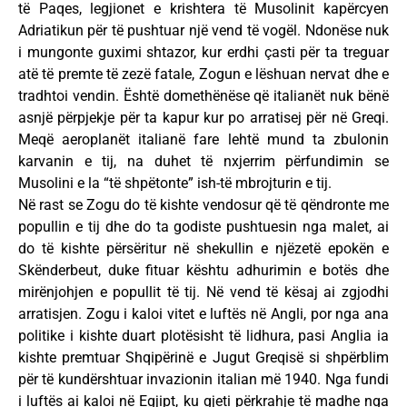
të Paqes, legjionet e krishtera të Musolinit kapërcyen
Adriatikun për të pushtuar një vend të vogël. Ndonëse nuk
i mungonte guximi shtazor, kur erdhi çasti për ta treguar
atë të premte të zezë fatale, Zogun e lëshuan nervat dhe e
tradhtoi vendin. Është domethënëse që italianët nuk bënë
asnjë përpjekje për ta kapur kur po arratisej për në Greqi.
Meqë aeroplanët italianë fare lehtë mund ta zbulonin
karvanin e tij, na duhet të nxjerrim përfundimin se
Musolini e la “të shpëtonte” ish-të mbrojturin e tij.
Në rast se Zogu do të kishte vendosur që të qëndronte me
popullin e tij dhe do ta godiste pushtuesin nga malet, ai
do të kishte përsëritur në shekullin e njëzetë epokën e
Skënderbeut, duke fituar kështu adhurimin e botës dhe
mirënjohjen e popullit të tij. Në vend të kësaj ai zgjodhi
arratisjen. Zogu i kaloi vitet e luftës në Angli, por nga ana
politike i kishte duart plotësisht të lidhura, pasi Anglia ia
kishte premtuar Shqipërinë e Jugut Greqisë si shpërblim
për të kundërshtuar invazionin italian më 1940. Nga fundi
i luftës ai kaloi në Egjipt, ku gjeti përkrahje të madhe nga