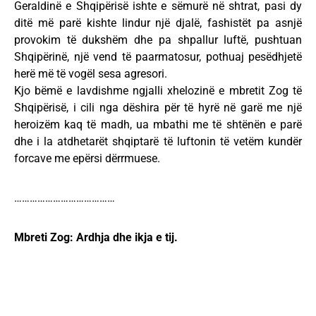
Geraldinë e Shqipërisë ishte e sëmurë në shtrat, pasi dy
ditë më parë kishte lindur një djalë, fashistët pa asnjë
provokim të dukshëm dhe pa shpallur luftë, pushtuan
Shqipërinë, një vend të paarmatosur, pothuaj pesëdhjetë
herë më të vogël sesa agresori.
Kjo bëmë e lavdishme ngjalli xhelozinë e mbretit Zog të
Shqipërisë, i cili nga dëshira për të hyrë në garë me një
heroizëm kaq të madh, ua mbathi me të shtënën e parë
dhe i la atdhetarët shqiptarë të luftonin të vetëm kundër
forcave me epërsi dërrmuese.
…………………………………
Mbreti Zog: Ardhja dhe ikja e tij.