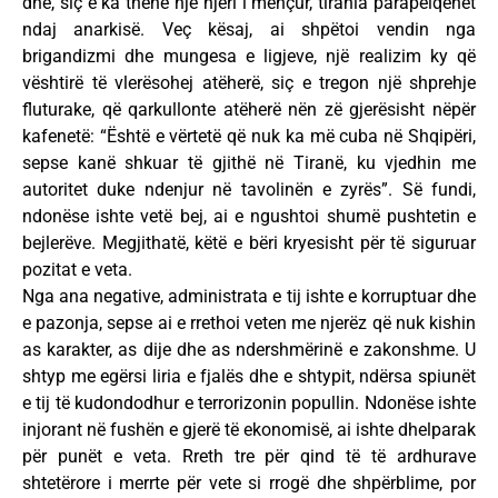
dhe, siç e ka thënë një njeri i mençur, tirania parapëlqehet
ndaj anarkisë. Veç kësaj, ai shpëtoi vendin nga
brigandizmi dhe mungesa e ligjeve, një realizim ky që
vështirë të vlerësohej atëherë, siç e tregon një shprehje
fluturake, që qarkullonte atëherë nën zë gjerësisht nëpër
kafenetë: “Është e vërtetë që nuk ka më cuba në Shqipëri,
sepse kanë shkuar të gjithë në Tiranë, ku vjedhin me
autoritet duke ndenjur në tavolinën e zyrës”. Së fundi,
ndonëse ishte vetë bej, ai e ngushtoi shumë pushtetin e
bejlerëve. Megjithatë, këtë e bëri kryesisht për të siguruar
pozitat e veta.
Nga ana negative, administrata e tij ishte e korruptuar dhe
e pazonja, sepse ai e rrethoi veten me njerëz që nuk kishin
as karakter, as dije dhe as ndershmërinë e zakonshme. U
shtyp me egërsi liria e fjalës dhe e shtypit, ndërsa spiunët
e tij të kudondodhur e terrorizonin popullin. Ndonëse ishte
injorant në fushën e gjerë të ekonomisë, ai ishte dhelparak
për punët e veta. Rreth tre për qind të të ardhurave
shtetërore i merrte për vete si rrogë dhe shpërblime, por