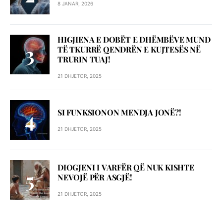
8 JANAR, 2026
HIGJIENA E DOBËT E DHËMBËVE MUND
TË TKURRË QENDRËN E KUJTESËS NË
TRURIN TUAJ!
21 DHJETOR, 2025
SI FUNKSIONON MENDJA JONË?!
21 DHJETOR, 2025
DIOGJENI I VARFËR QË NUK KISHTE
NEVOJË PËR ASGJË!
21 DHJETOR, 2025