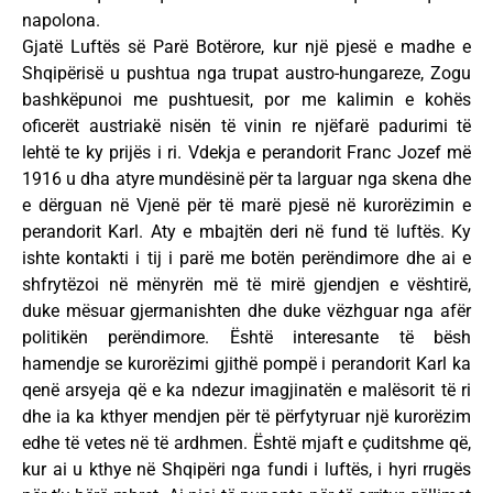
napolona.
Gjatë Luftës së Parë Botërore, kur një pjesë e madhe e
Shqipërisë u pushtua nga trupat austro-hungareze, Zogu
bashkëpunoi me pushtuesit, por me kalimin e kohës
oficerët austriakë nisën të vinin re njëfarë padurimi të
lehtë te ky prijës i ri. Vdekja e perandorit Franc Jozef më
1916 u dha atyre mundësinë për ta larguar nga skena dhe
e dërguan në Vjenë për të marë pjesë në kurorëzimin e
perandorit Karl. Aty e mbajtën deri në fund të luftës. Ky
ishte kontakti i tij i parë me botën perëndimore dhe ai e
shfrytëzoi në mënyrën më të mirë gjendjen e vështirë,
duke mësuar gjermanishten dhe duke vëzhguar nga afër
politikën perëndimore. Është interesante të bësh
hamendje se kurorëzimi gjithë pompë i perandorit Karl ka
qenë arsyeja që e ka ndezur imagjinatën e malësorit të ri
dhe ia ka kthyer mendjen për të përfytyruar një kurorëzim
edhe të vetes në të ardhmen. Është mjaft e çuditshme që,
kur ai u kthye në Shqipëri nga fundi i luftës, i hyri rrugës