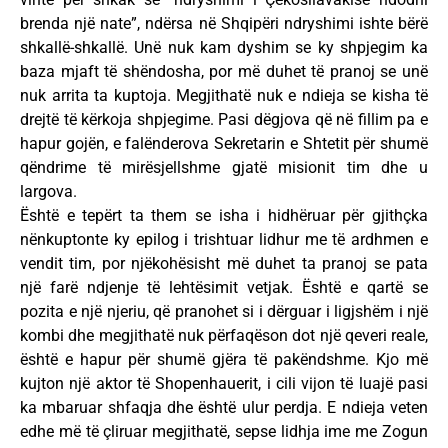
brenda një nate”, ndërsa në Shqipëri ndryshimi ishte bërë
shkallë-shkallë. Unë nuk kam dyshim se ky shpjegim ka
baza mjaft të shëndosha, por më duhet të pranoj se unë
nuk arrita ta kuptoja. Megjithatë nuk e ndieja se kisha të
drejtë të kërkoja shpjegime. Pasi dëgjova që në fillim pa e
hapur gojën, e falënderova Sekretarin e Shtetit për shumë
qëndrime të mirësjellshme gjatë misionit tim dhe u
largova.
Është e tepërt ta them se isha i hidhëruar për gjithçka
nënkuptonte ky epilog i trishtuar lidhur me të ardhmen e
vendit tim, por njëkohësisht më duhet ta pranoj se pata
një farë ndjenje të lehtësimit vetjak. Është e qartë se
pozita e një njeriu, që pranohet si i dërguar i ligjshëm i një
kombi dhe megjithatë nuk përfaqëson dot një qeveri reale,
është e hapur për shumë gjëra të pakëndshme. Kjo më
kujton një aktor të Shopenhauerit, i cili vijon të luajë pasi
ka mbaruar shfaqja dhe është ulur perdja. E ndieja veten
edhe më të çliruar megjithatë, sepse lidhja ime me Zogun