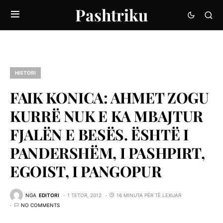
Pashtriku
HISTORI
FAIK KONICA: AHMET ZOGU
KURRË NUK E KA MBAJTUR
FJALËN E BESËS. ËSHTË I
PANDERSHËM, I PASHPIRT,
EGOIST, I PANGOPUR
NGA
EDITORI
1 TETOR, 2012
16 MINUTA PËR TË LEXUAR
NO COMMENTS