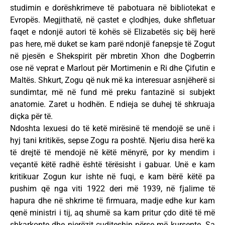
studimin e dorëshkrimeve të pabotuara në bibliotekat e
Evropës. Megjithatë, në çastet e çlodhjes, duke shfletuar
faqet e ndonjë autori të kohës së Elizabetës siç bëj herë
pas here, më duket se kam parë ndonjë fanepsje të Zogut
në pjesën e Shekspirit për mbretin Xhon dhe Dogberrin
ose në veprat e Marlout për Mortimenin e Ri dhe Çifutin e
Maltës. Shkurt, Zogu që nuk më ka interesuar asnjëherë si
sundimtar, më në fund më preku fantazinë si subjekt
anatomie. Zaret u hodhën. E ndieja se duhej të shkruaja
diçka për të.
Ndoshta lexuesi do të ketë mirësinë të mendojë se unë i
hyj tani kritikës, sepse Zogu ra poshtë. Njeriu disa herë ka
të drejtë të mendojë në këtë mënyrë, por ky mendim i
veçantë këtë radhë është tërësisht i gabuar. Unë e kam
kritikuar Zogun kur ishte në fuqi, e kam bërë këtë pa
pushim që nga viti 1922 deri më 1939, në fjalime të
hapura dhe në shkrime të firmuara, madje edhe kur kam
qenë ministri i tij, aq shumë sa kam pritur çdo ditë të më
shkarkonte dhe njerëzit çuditeshin përse më kursente. Sa