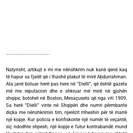
………………………………….
Natyrisht, artikujt e mi me nënshkrim nuk kanë qenë kaq
të hapur sa fjalët që i thashë plakut të mirë Abdurrahman.
Ata janë botuar herë pas here në “Dielli”, që është gazeta
më me reputacion dhe e shkruar më mirë në gjuhën
shqipe, botohet në Boston, Mesaçusets që nga viti 1909.
Sa herë “Dielli” vinte në Shqipëri dhe numri përmbante
diçka me nënshkrimin tim, njerëzit rriheshin për të marrë
një kopje. Kur policia e konfiskonte një numër të veçantë,
siç ndodhte shpesh, një kopje e futur kontrabandë mund