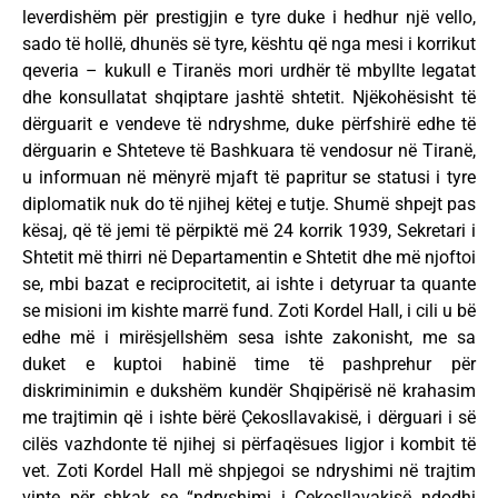
leverdishëm për prestigjin e tyre duke i hedhur një vello,
sado të hollë, dhunës së tyre, kështu që nga mesi i korrikut
qeveria – kukull e Tiranës mori urdhër të mbyllte legatat
dhe konsullatat shqiptare jashtë shtetit. Njëkohësisht të
dërguarit e vendeve të ndryshme, duke përfshirë edhe të
dërguarin e Shteteve të Bashkuara të vendosur në Tiranë,
u informuan në mënyrë mjaft të papritur se statusi i tyre
diplomatik nuk do të njihej këtej e tutje. Shumë shpejt pas
kësaj, që të jemi të përpiktë më 24 korrik 1939, Sekretari i
Shtetit më thirri në Departamentin e Shtetit dhe më njoftoi
se, mbi bazat e reciprocitetit, ai ishte i detyruar ta quante
se misioni im kishte marrë fund. Zoti Kordel Hall, i cili u bë
edhe më i mirësjellshëm sesa ishte zakonisht, me sa
duket e kuptoi habinë time të pashprehur për
diskriminimin e dukshëm kundër Shqipërisë në krahasim
me trajtimin që i ishte bërë Çekosllavakisë, i dërguari i së
cilës vazhdonte të njihej si përfaqësues ligjor i kombit të
vet. Zoti Kordel Hall më shpjegoi se ndryshimi në trajtim
vinte për shkak se “ndryshimi i Çekosllavakisë ndodhi