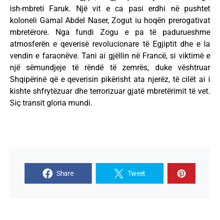
ish-mbreti Faruk. Një vit e ca pasi erdhi në pushtet
koloneli Gamal Abdel Naser, Zogut iu hoqën prerogativat
mbretërore. Nga fundi Zogu e pa të padurueshme
atmosferën e qeverisë revolucionare të Egjiptit dhe e la
vendin e faraonëve. Tani ai gjëllin në Francë, si viktimë e
një sëmundjeje të rëndë të zemrës, duke vështruar
Shqipërinë që e qeverisin pikërisht ata njerëz, të cilët ai i
kishte shfrytëzuar dhe terrorizuar gjatë mbretërimit të vet.
Siç transit gloria mundi.
Share
Tweet