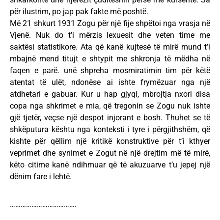
për ilustrim, po jap pak fakte më poshtë.
Më 21 shkurt 1931 Zogu për një fije shpëtoi nga vrasja në
Vjenë. Nuk do t’i mërzis lexuesit dhe veten time me
saktësi statistikore. Ata që kanë kujtesë të mirë mund t’i
mbajnë mend titujt e shtypit me shkronja të mëdha në
faqen e parë. unë shpreha mosmiratimin tim për këtë
atentat të ulët, ndonëse ai ishte frymëzuar nga një
atdhetari e gabuar. Kur u hap gjyqi, mbrojtja nxori disa
copa nga shkrimet e mia, që tregonin se Zogu nuk ishte
gjë tjetër, veçse një despot injorant e bosh. Thuhet se të
shkëputura kështu nga konteksti i tyre i përgjithshëm, që
kishte për qëllim një kritikë konstruktive për t’i kthyer
veprimet dhe synimet e Zogut në një drejtim më të mirë,
këto citime kanë ndihmuar që të akuzuarve t’u jepej një
dënim fare i lehtë.
……………………………….