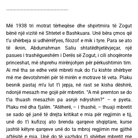
……………………………………………….
Më 1938 tri motrat tërheqëse dhe shpirtmira të Zogut
bënë një vizitë në Shtetet e Bashkuara. Unë bëra çmos që
t’u shërbeja si udhërrëfyes, filozof e mik i tyre. Para se ato
të iknin, Abdurrahman Saliu shtatëdhjetëvjeçar, një
pasues i trashëgueshëm i Derës së Zogut, i cili shoqëronte
princeshat, më shprehu mirënjohjen për përkushtimin tim.
Ai më tha se edhe vetë mbreti nuk do t’u kishte shërbyer
më me devotshmëri për të mirën e motrave të veta. Plaku
besnik pastaj m’u lut t’i jepja, në rast se kisha dëshirë,
ndonjë mesazh me gojë për mbretin. “A më premton se do
t’ia thuash mesazhin pa asnjë ndryshim?” – e pyeta.
Plaku më dha fjalën. “Atëherë, – i thashë, – thuaji mbretit
se sado që janë të drejta kritikat e mia për regjimin e tij,
unë do t’i kufizoj ato brenda qarqeve shqiptare, kurse
jashtë këtyre qarqeve unë do ta mbroj regjimin me gjithë
aftësitë e mia. Unë do të vazhdoj t’i shërbej mbretit me