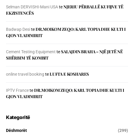
NJERIU PЁRBALLЁ KUFIJVE TЁ
Selman DERVISHI-Mani USA
te
EKZISTENCЁS
DR.MOIKOM ZEQO: KARL TOPIA DHE KULTI I
Badwap Desi
te
GJON VLADIMIRIT
SALAJDIN BRAHA – NJЁ JETЁ NЁ
Cement Testing Equipment
te
SHЁRBIM TЁ KOMBIT
LUFTA E KOSHARES
online travel booking
te
DR.MOIKOM ZEQO: KARL TOPIA DHE KULTI I
IPTV France
te
GJON VLADIMIRIT
Kategoritë
Dëshmorët
(299)