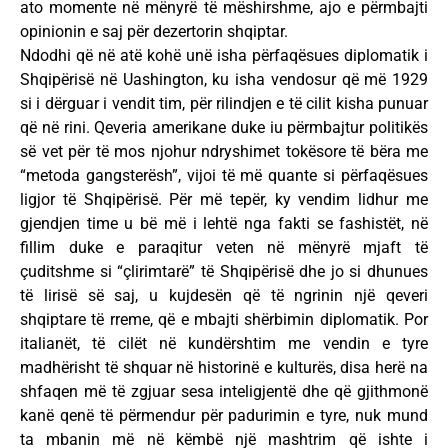
ato momente në mënyrë të mëshirshme, ajo e përmbajti
opinionin e saj për dezertorin shqiptar.
Ndodhi që në atë kohë unë isha përfaqësues diplomatik i
Shqipërisë në Uashington, ku isha vendosur që më 1929
si i dërguar i vendit tim, për rilindjen e të cilit kisha punuar
që në rini. Qeveria amerikane duke iu përmbajtur politikës
së vet për të mos njohur ndryshimet tokësore të bëra me
“metoda gangsterësh”, vijoi të më quante si përfaqësues
ligjor të Shqipërisë. Për më tepër, ky vendim lidhur me
gjendjen time u bë më i lehtë nga fakti se fashistët, në
fillim duke e paraqitur veten në mënyrë mjaft të
çuditshme si “çlirimtarë” të Shqipërisë dhe jo si dhunues
të lirisë së saj, u kujdesën që të ngrinin një qeveri
shqiptare të rreme, që e mbajti shërbimin diplomatik. Por
italianët, të cilët në kundërshtim me vendin e tyre
madhërisht të shquar në historinë e kulturës, disa herë na
shfaqen më të zgjuar sesa inteligjentë dhe që gjithmonë
kanë qenë të përmendur për padurimin e tyre, nuk mund
ta mbanin më në këmbë një mashtrim që ishte i