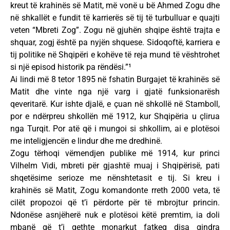
kreut të krahinës së Matit, më vonë u bë Ahmed Zogu dhe
në shkallët e fundit të karrierës së tij të turbulluar e quajti
veten “Mbreti Zog”. Zogu në gjuhën shqipe është trajta e
shquar, zogj është pa nyjën shquese. Sidoqoftë, karriera e
tij politike në Shqipëri e kohëve të reja mund të vështrohet
si një episod historik pa rëndësi.”¹
Ai lindi më 8 tetor 1895 në fshatin Burgajet të krahinës së
Matit dhe vinte nga një varg i gjatë funksionarësh
qeveritarë. Kur ishte djalë, e çuan në shkollë në Stamboll,
por e ndërpreu shkollën më 1912, kur Shqipëria u çlirua
nga Turqit. Por atë që i mungoi si shkollim, ai e plotësoi
me inteligjencën e lindur dhe me dredhinë.
Zogu tërhoqi vëmendjen publike më 1914, kur princi
Vilhelm Vidi, mbreti për gjashtë muaj i Shqipërisë, pati
shqetësime serioze me nënshtetasit e tij. Si kreu i
krahinës së Matit, Zogu komandonte rreth 2000 veta, të
cilët propozoi që t’i përdorte për të mbrojtur princin.
Ndonëse asnjëherë nuk e plotësoi këtë premtim, ia doli
mbanë që t’i qethte monarkut fatkeq disa qindra