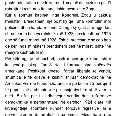
pushtimin italian dhe të vetmet forca në dispozicion për t’i
mbrojtur krerët nga italianët ishin besnikët e Zogut.
Kur u formua kabineti nga Kongresi, Zogu u caktua
ministër i Brendshëm, një post ky që i dha kontrollin mbi
policinë dhe xhandarmërinë. Që nga ky çast ai u ngjit lart
si meteor: u bë kryeministër më 1923, presidenti më 1925
dhe së fundi mbret më 1928. Është interesante se çdo hap
që bëri, nga ministër i brendshëm deri në mbret, ishte “në
mënyrë kushtetuese”.
Për këtë ngjitje në pushtet, i vetmi njeri që e kundërshtoi
ka qenë peshkopi Fan S. Noli, i formuar sipas mënyrës
amerikane. Peshkopi kryesoi forcat liberale të vendit,
shumica e të cilave e kishin shijuar demokracinë në
Amerikë. Për më tepër, fshatarët që përbënin 95 për qind
të popullsisë e shihnin atë pa asnjë dyshim si të vetmin
njeri të aftë për ta udhëhequr vendin drejt reformave
demokratike e përparimtare. Në qershor 1924 gjatë një
kryengritjeje spontane kundër forcave regresive, ai e
detyroi Zogun të arratisej nga vendi. Megjithatë, pas