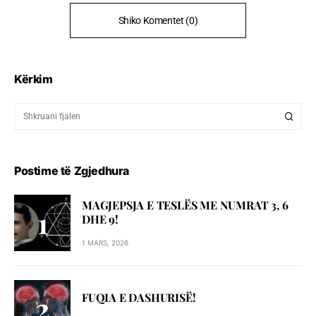
Shiko Komentet (0)
Kërkim
Postime të Zgjedhura
MAGJEPSJA E TESLËS ME NUMRAT 3, 6
DHE 9!
1 MARS, 2026
FUQIA E DASHURISË!