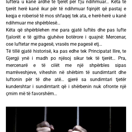
luftëra u kanë ardhë të tjerët për t’ju ndihmuar… Këta të
tjerët herë kanë ikur për të ndihmuar fqinjët që pastaj e
keqja e roberisë të mos shfaqej tek ata, e herë-herë u kanë
ndihmuar me shpërblesë…
Këta që shpërblehen me para gjatë luftës dhe pas lufte
fjalorët e të gjitha gjuhëve botërore i quajnë: Mercenar,
ose luftetar me pagesë, vrasës me pagesë etj…
Të tillë gjatë historisë, ka pas edhe tek Principatat Ilire, te
Gjergji ynë i madh po njësoj sikur tek të tjerët… Pra,
mercenarë e të cilët me një shpërbles sipas
marrëveshjeve, viheshin në shërbim të sundimtarit dhe
luftonin për të dhe atë… gjerë sa sundimtari tjetër
kundershtar i sundimtarit që i shërbenin nuk ofronte një
çmim më të favorshëm…