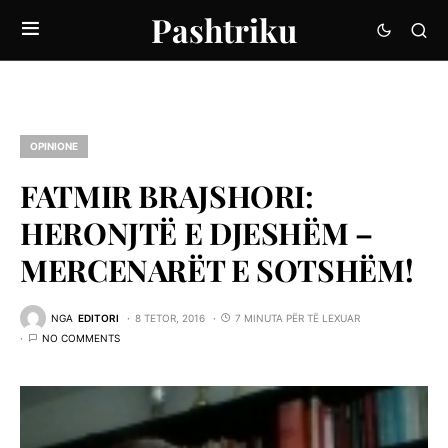
Pashtriku
OPINIONE
FATMIR BRAJSHORI:
HERONJTË E DJESHËM –
MERCENARËT E SOTSHËM!
NGA
EDITORI
8 TETOR, 2016
7 MINUTA PËR TË LEXUAR
NO COMMENTS