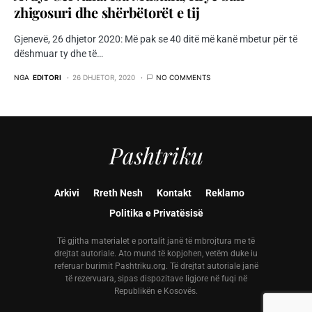
zhigosuri dhe shërbëtorët e tij
Gjenevë, 26 dhjetor 2020: Më pak se 40 ditë më kanë mbetur për të
dëshmuar ty dhe të…
NGA
EDITORI
26 DHJETOR, 2020
NO COMMENTS
Pashtriku
Arkivi
Rreth Nesh
Kontakt
Reklamo
Politika e Privatësisë
Të gjitha materialet e portalit janë të mbrojtura me të
drejtat autoriale. Ato mund të kopjohen, vetëm duke iu
referuar burimit Pashtriku.org. Të drejtat autoriale janë
të rezervuara, sipas dispozitave ligjore në fuqi në
Republikën e Kosovës.