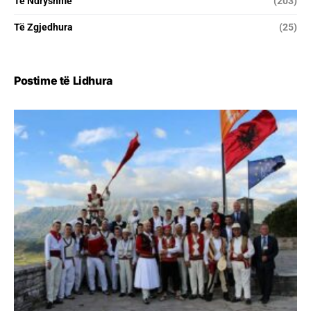
Të Ndryshme
(203)
Të Zgjedhura
(25)
Postime të Lidhura