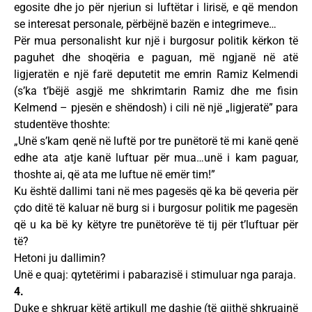
egosite dhe jo për njeriun si luftëtar i lirisë, e që mendon
se interesat personale, përbëjnë bazën e integrimeve…
Për mua personalisht kur një i burgosur politik kërkon të
paguhet dhe shoqëria e paguan, më ngjanë në atë
ligjeratën e një farë deputetit me emrin Ramiz Kelmendi
(s’ka t’bëjë asgjë me shkrimtarin Ramiz dhe me fisin
Kelmend – pjesën e shëndosh) i cili në një „ligjeratë” para
studentëve thoshte:
„Unë s’kam qenë në luftë por tre punëtorë të mi kanë qenë
edhe ata atje kanë luftuar për mua…unë i kam paguar,
thoshte ai, që ata me luftue në emër tim!”
Ku është dallimi tani në mes pagesës që ka bë qeveria për
çdo ditë të kaluar në burg si i burgosur politik me pagesën
që u ka bë ky këtyre tre punëtorëve të tij për t’luftuar për
të?
Hetoni ju dallimin?
Unë e quaj: qytetërimi i pabarazisë i stimuluar nga paraja.
4.
Duke e shkruar këtë artikull me dashje (të gjithë shkruajnë