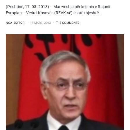
(Prishtinë, 17. 03. 2013) – Marrveshja për krijimin e Rajonit
Evropian – Veriu i Kosovës (REVK-së) është thjeshtë…
NGA
EDITORI
17 MARS, 2013
3 COMMENTS