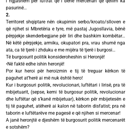
i ngjashëm për luftrat që i bënë mercenari që qëllim ka
pasurinë…
2.
Territoret shqiptare nën okupimin serbo/kroato/slloven e
që njihet si Mbretëria e tyre, më pastaj Jugosllavia, bënë
përpjekje skenderbegjane për liri dhe bashkim kombëtar…
Në këtë përpjekje, armiku, okupatori pra, vrau shumë nga
ata, ca të tjerë i zhduku e me mijëra të tjerë i burgosi…
Të burgosurit politik konsideroheshin si Heronjë!
•Në faktë edhe ishin heronjë!
Por kur heroi për heroizmin e tij të treguar kërkon të
paguhet at’herë ai më nuk është hero!
Kur i burgosuri politik, revolucionari, luftëtari i lirisë, pra të
mbijetuarit, (sepse, kemi të burgosur politik, revolucionar
dhe luftëtar që s’kanë mbijetuar), kërkon për mbijetesën e
tij të paguhet, atëherë ai kalon në taborin disfatist; pra në
taborin e luftëtarëve me pagesë e që njihen si mercenar!
A janë heronjtë e djeshëm të burgosurit politik mercenarët
e sotshëm?