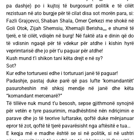
pa dashje) po i kujtoj të burgosurit politik e të cilët
rezistuan në ato burgje për të cilat disa sot morën para, si:
Fazli Grajçevci, Shaban Shala, Omer Çerkezi me shokë në
Goli Otok, Zijah Shemsiu, Xhemajli Berisha,,,, e shumë të
tjerë, e të cilët, vdiqën në burg! Në faktë ata e dinin që do
të vdisnin ngaqë për të vdekur për atdhe i kishin hyrë
veprimtarisë dhe jo për t’u paguar për atdhe!
Kush mund t’i shikon tani këta drejt e në sy?
Sot?
Kur edhe torturuesi edhe i torturuari janë të paguar!
Padashje, pastaj duke parë që pas lufte ‘komandantët’
pasuroheshin më shkoj mendje në janë dhe këta
“komandant mercenarë?”
Të tillëve nuk mund t’u besosh, sepse gjithmonë synojnë
për vetën e tyre pasurimin, madhështinë nën ndriçimin e
parave dhe jo të teorive luftarake, qoftë duke mënjanuar
epror të zot, qoftë të tjerë pavarësisht nga aftësitë e tua…
E keqja më e madhe është se si në politik, si në ushtri