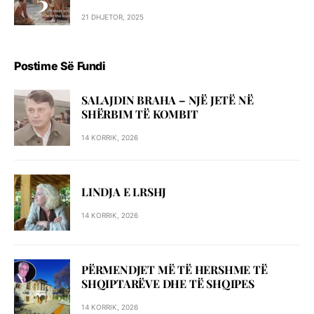
21 DHJETOR, 2025
Postime Së Fundi
SALAJDIN BRAHA – NJЁ JETЁ NЁ
SHЁRBIM TЁ KOMBIT
14 KORRIK, 2026
LINDJA E LRSHJ
14 KORRIK, 2026
PËRMENDJET MË TË HERSHME TË
SHQIPTARËVE DHE TË SHQIPES
14 KORRIK, 2026