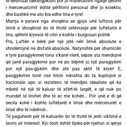
të dështuar ideologjikisht por jo materialisht ngaqë qëllimi
i mercenarizmit është përfitimi personal dhe jo kolektiv,
dhe bashkë me ato bie edhe liria e tyre!
Marrja e parave nga shoqëria se gjoja unë luftova për
lirinë e shoqërisë do të thotë vetëvrasje për luftetarin e
liris, qëllimi kryesor të cilin e kishte i burgosuri politik.
Pra, Luftën e bërë për një jetë nën lirinë absolute e
shndërrojnë në disfatë absolute…Natyrishtë për shumicën
e tyre paragjykimet tona s’kanë vlerë, sepse ata mendojnë
që janë paragjykime por ne po bëjmë jo një paragjykim
por një pas-gjykim dhe atë pas aktit të kryer! E,
pasgjykimin tonë ose timin ndoshta do ta kuptojnë si
Iracionale apo si rezistenc të mendjes idealiste që ka
mbetë në një të kaluar të afërt-të largët, e që nuk po
mundet të lirohet dhe të ec me kohën… Por unë e di që
secila kohë i kishte luftëtarët e lirisë dhe mercenarët e
lirisë dhe të robërisë…
Të paguhesh për të kaluarën do të thotë të jesh viktimë e
teoris së interesit. Kjo teori është tipike për njeriun si qenje