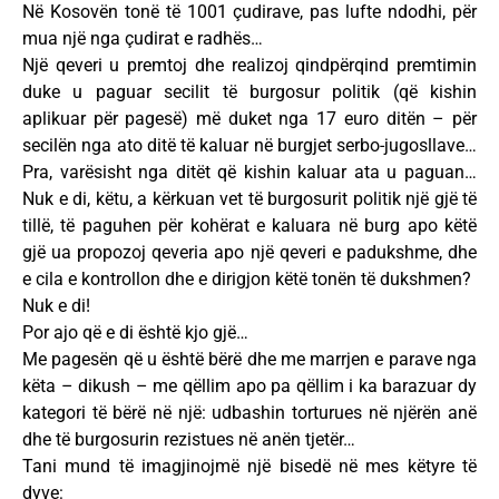
Në Kosovën tonë të 1001 çudirave, pas lufte ndodhi, për
mua një nga çudirat e radhës…
Një qeveri u premtoj dhe realizoj qindpërqind premtimin
duke u paguar secilit të burgosur politik (që kishin
aplikuar për pagesë) më duket nga 17 euro ditën – për
secilën nga ato ditë të kaluar në burgjet serbo-jugosllave…
Pra, varësisht nga ditët që kishin kaluar ata u paguan…
Nuk e di, këtu, a kërkuan vet të burgosurit politik një gjë të
tillë, të paguhen për kohërat e kaluara në burg apo këtë
gjë ua propozoj qeveria apo një qeveri e padukshme, dhe
e cila e kontrollon dhe e dirigjon këtë tonën të dukshmen?
Nuk e di!
Por ajo që e di është kjo gjë…
Me pagesën që u është bërë dhe me marrjen e parave nga
këta – dikush – me qëllim apo pa qëllim i ka barazuar dy
kategori të bërë në një: udbashin torturues në njërën anë
dhe të burgosurin rezistues në anën tjetër…
Tani mund të imagjinojmë një bisedë në mes këtyre të
dyve: