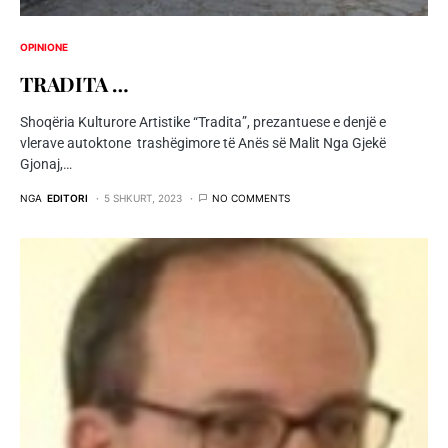
OPINIONE
TRADITA …
Shoqëria Kulturore Artistike “Tradita”, prezantuese e denjë e
vlerave autoktone trashëgimore të Anës së Malit Nga Gjekë
Gjonaj,…
NGA
EDITORI
5 SHKURT, 2023
NO COMMENTS