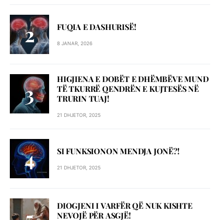
FUQIA E DASHURISË!
8 JANAR, 2026
HIGJIENA E DOBËT E DHËMBËVE MUND
TË TKURRË QENDRËN E KUJTESËS NË
TRURIN TUAJ!
21 DHJETOR, 2025
SI FUNKSIONON MENDJA JONË?!
21 DHJETOR, 2025
DIOGJENI I VARFËR QË NUK KISHTE
NEVOJË PËR ASGJË!