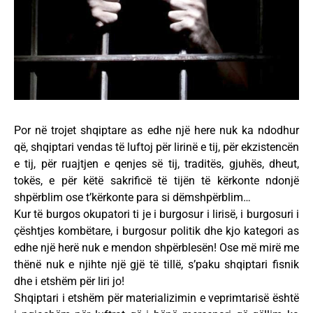
Por në trojet shqiptare as edhe një here nuk ka ndodhur
që, shqiptari vendas të luftoj për lirinë e tij, për ekzistencën
e tij, për ruajtjen e qenjes së tij, traditës, gjuhës, dheut,
tokës, e për këtë sakrificë të tijën të kërkonte ndonjë
shpërblim ose t’kërkonte para si dëmshpërblim…
Kur të burgos okupatori ti je i burgosur i lirisë, i burgosuri i
çështjes kombëtare, i burgosur politik dhe kjo kategori as
edhe një herë nuk e mendon shpërblesën! Ose më mirë me
thënë nuk e njihte një gjë të tillë, s’paku shqiptari fisnik
dhe i etshëm për liri jo!
Shqiptari i etshëm për materializimin e veprimtarisë është