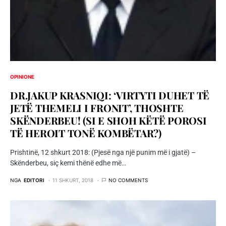
OPINIONE
DR.JAKUP KRASNIQI: ‘VIRTYTI DUHET TË
JETË THEMELI I FRONIT’, THOSHTE
SKËNDERBEU! (SI E SHOH KËTË POROSI
TË HEROIT TONË KOMBËTAR?)
Prishtinë, 12 shkurt 2018: (Pjesë nga një punim më i gjatë) –
Skënderbeu, siç kemi thënë edhe më…
NGA
EDITORI
11 SHKURT, 2018
NO COMMENTS