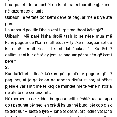
I burgosuri: Ju udbashët na keni maltretuar dhe gjakosur
në kazamatet e juaja!
Udbashi: e vërtetë por kemi qenë të paguar me e krye atë
punë!
I burgosuri politik: Dhe s’keni turp t’ma thoni këtë gjë?
Udbashi: Më parë kisha drojë tash jo se nëse mua më
kanë paguar që t’kam maltretuar – ty t’kemi paguar sot që
ke qenë i maltretuar… t’kemi dal “hakësh”… Ku është
dallimi tani kur që të dy jemi të paguar për punën që kemi
bërë?”
3.
Kur luftëtari i lirisë kërkon për punën e paguar që të
paguhet, ai jo që kalon në taborin disfatist por, ai bëhet
pjesë e variantit më të keq që mundet me të vënë historia
në atë të mercenarizmit…
Në momentin që cilido i burgosur politik është paguar apo
do t’paguhet për secilën orë të kaluar në burg, për çdo gjak
të derdhur – idetë e tyre – janë të dështuara, edhe vet janë