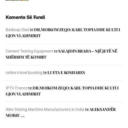
Komente Së Fundi
DR.MOIKOM ZEQO: KARL TOPIA DHE KULTI I
Badwap Desi
te
GJON VLADIMIRIT
SALAJDIN BRAHA – NJЁ JETЁ NЁ
Cement Testing Equipment
te
SHЁRBIM TЁ KOMBIT
LUFTA E KOSHARES
online travel booking
te
DR.MOIKOM ZEQO: KARL TOPIA DHE KULTI I
IPTV France
te
GJON VLADIMIRIT
ALEKSANDËR
Wire Testing Machine Manufacturers in India
te
MOISIU …