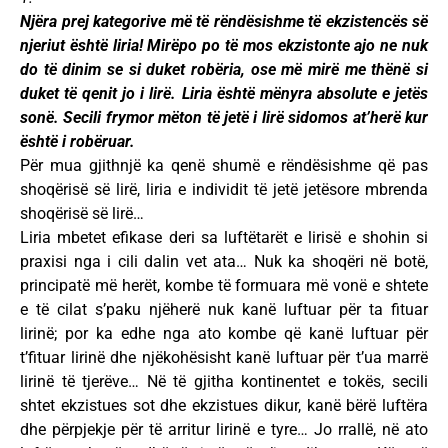
Njëra prej kategorive më të rëndësishme të ekzistencës së
njeriut është liria! Mirëpo po të mos ekzistonte ajo ne nuk
do të dinim se si duket robëria, ose më mirë me thënë si
duket të qenit jo i lirë. Liria është mënyra absolute e jetës
sonë. Secili frymor mëton të jetë i lirë sidomos at’herë kur
është i robëruar.
Për mua gjithnjë ka qenë shumë e rëndësishme që pas
shoqërisë së lirë, liria e individit të jetë jetësore mbrenda
shoqërisë së lirë…
Liria mbetet efikase deri sa luftëtarët e lirisë e shohin si
praxisi nga i cili dalin vet ata… Nuk ka shoqëri në botë,
principatë më herët, kombe të formuara më vonë e shtete
e të cilat s’paku njëherë nuk kanë luftuar për ta fituar
lirinë; por ka edhe nga ato kombe që kanë luftuar për
t’fituar lirinë dhe njëkohësisht kanë luftuar për t’ua marrë
lirinë të tjerëve… Në të gjitha kontinentet e tokës, secili
shtet ekzistues sot dhe ekzistues dikur, kanë bërë luftëra
dhe përpjekje për të arritur lirinë e tyre… Jo rrallë, në ato