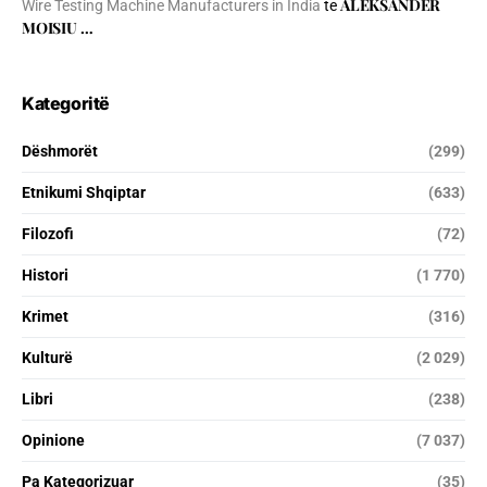
ALEKSANDËR
Wire Testing Machine Manufacturers in India
te
MOISIU …
Kategoritë
Dëshmorët
(299)
Etnikumi Shqiptar
(633)
Filozofi
(72)
Histori
(1 770)
Krimet
(316)
Kulturë
(2 029)
Libri
(238)
Opinione
(7 037)
Pa Kategorizuar
(35)