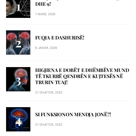
DHE 9!
1 MARS, 2026
FUQIA E DASHURISË!
8 JANAR, 2026
HIGJIENA E DOBËT E DHËMBËVE MUND
TË TKURRË QENDRËN E KUJTESËS NË
TRURIN TUAJ!
21 DHJETOR, 2025
SI FUNKSIONON MENDJA JONË?!
21 DHJETOR, 2025