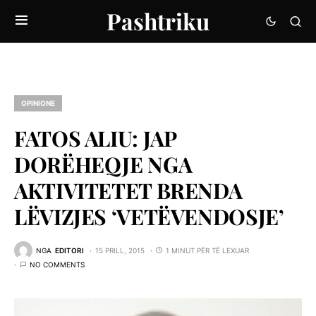
Pashtriku
OPINIONE
FATOS ALIU: JAP
DORËHEQJE NGA
AKTIVITETET BRENDA
LËVIZJES ‘VETËVENDOSJE’
NGA
EDITORI
15 PRILL, 2015
1 MINUT PËR TË LEXUAR
NO COMMENTS