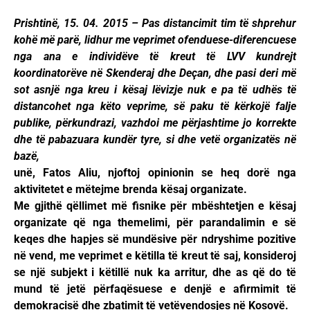
Prishtinë, 15. 04. 2015 – Pas distancimit tim të shprehur
kohë më parë, lidhur me veprimet ofenduese-diferencuese
nga ana e individëve të kreut të LVV kundrejt
koordinatorëve në Skenderaj dhe Deçan, dhe pasi deri më
sot asnjë nga kreu i kësaj lëvizje nuk e pa të udhës të
distancohet nga këto veprime, së paku të kërkojë falje
publike, përkundrazi, vazhdoi me përjashtime jo korrekte
dhe të pabazuara kundër tyre, si dhe vetë organizatës në
bazë,
unë, Fatos Aliu, njoftoj opinionin se heq dorë nga
aktivitetet e mëtejme brenda kësaj organizate.
Me gjithë qëllimet më fisnike për mbështetjen e kësaj
organizate që nga themelimi, për parandalimin e së
keqes dhe hapjes së mundësive për ndryshime pozitive
në vend, me veprimet e këtilla të kreut të saj, konsideroj
se një subjekt i këtillë nuk ka arritur, dhe as që do të
mund të jetë përfaqësuese e denjë e afirmimit të
demokracisë dhe zbatimit të vetëvendosjes në Kosovë.