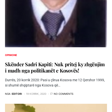
OPINIONE
Skënder Sadri Kapiti: Nuk pritej ky zhgënjim
i madh nga politikanët e Kosovës!
Durrës, 20 korrik 2020: Pasi u çlirua Kosova me 12 Qershor 1999,
si shumë shqiptarë nga Kosova që…
NGA
EDITORI
19 KORRIK, 2020
NO COMMENTS