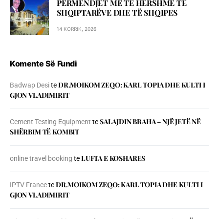
PËRMENDJET MË TË HERSHME TË
SHQIPTARËVE DHE TË SHQIPES
14 KORRIK, 2026
Komente Së Fundi
DR.MOIKOM ZEQO: KARL TOPIA DHE KULTI I
Badwap Desi
te
GJON VLADIMIRIT
SALAJDIN BRAHA – NJЁ JETЁ NЁ
Cement Testing Equipment
te
SHЁRBIM TЁ KOMBIT
LUFTA E KOSHARES
online travel booking
te
DR.MOIKOM ZEQO: KARL TOPIA DHE KULTI I
IPTV France
te
GJON VLADIMIRIT