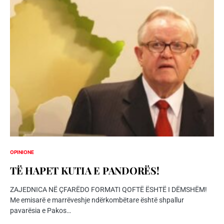
OPINIONE
TË HAPET KUTIA E PANDORËS!
ZAJEDNICA NË ÇFARËDO FORMATI QOFTË ËSHTË I DËMSHËM!
Me emisarë e marrëveshje ndërkombëtare është shpallur
pavarësia e Pakos…