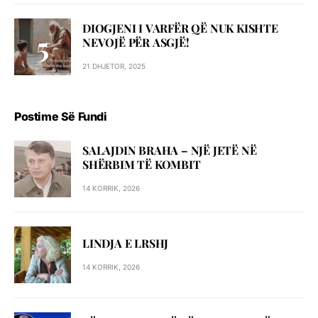
DIOGJENI I VARFËR QË NUK KISHTE
NEVOJË PËR ASGJË!
21 DHJETOR, 2025
Postime Së Fundi
SALAJDIN BRAHA – NJЁ JETЁ NЁ
SHЁRBIM TЁ KOMBIT
14 KORRIK, 2026
LINDJA E LRSHJ
14 KORRIK, 2026