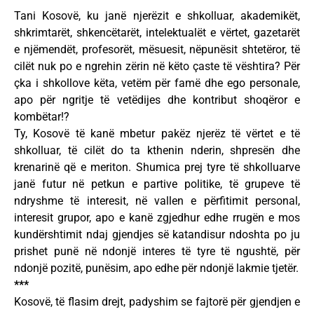
Tani Kosovë, ku janë njerëzit e shkolluar, akademikët,
shkrimtarët, shkencëtarët, intelektualët e vërtet, gazetarët
e njëmendët, profesorët, mësuesit, nëpunësit shtetëror, të
cilët nuk po e ngrehin zërin në këto çaste të vështira? Për
çka i shkollove këta, vetëm për famë dhe ego personale,
apo për ngritje të vetëdijes dhe kontribut shoqëror e
kombëtar!?
Ty, Kosovë të kanë mbetur pakëz njerëz të vërtet e të
shkolluar, të cilët do ta kthenin nderin, shpresën dhe
krenarinë që e meriton. Shumica prej tyre të shkolluarve
janë futur në petkun e partive politike, të grupeve të
ndryshme të interesit, në vallen e përfitimit personal,
interesit grupor, apo e kanë zgjedhur edhe rrugën e mos
kundërshtimit ndaj gjendjes së katandisur ndoshta po ju
prishet punë në ndonjë interes të tyre të ngushtë, për
ndonjë pozitë, punësim, apo edhe për ndonjë lakmie tjetër.
***
Kosovë, të flasim drejt, padyshim se fajtorë për gjendjen e