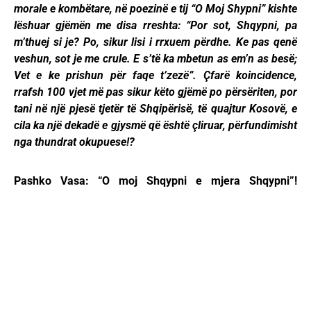
morale e kombëtare, në poezinë e tij “O Moj Shypni” kishte
lëshuar gjëmën me disa rreshta: “Por sot, Shqypni, pa
m’thuej si je? Po, sikur lisi i rrxuem përdhe. Ke pas qenë
veshun, sot je me crule. E s’të ka mbetun as em’n as besë;
Vet e ke prishun për faqe t’zezë”. Çfarë koincidence,
rrafsh 100 vjet më pas sikur këto gjëmë po përsëriten, por
tani në një pjesë tjetër të Shqipërisë, të quajtur Kosovë, e
cila ka një dekadë e gjysmë që është çliruar, përfundimisht
nga thundrat okupuese!?
Pashko Vasa: “O moj Shqypni e mjera Shqypni”!