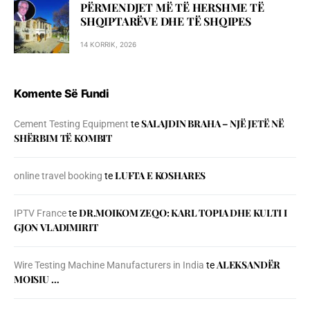
PËRMENDJET MË TË HERSHME TË
SHQIPTARËVE DHE TË SHQIPES
14 KORRIK, 2026
Komente Së Fundi
SALAJDIN BRAHA – NJЁ JETЁ NЁ
Cement Testing Equipment
te
SHЁRBIM TЁ KOMBIT
LUFTA E KOSHARES
online travel booking
te
DR.MOIKOM ZEQO: KARL TOPIA DHE KULTI I
IPTV France
te
GJON VLADIMIRIT
ALEKSANDËR
Wire Testing Machine Manufacturers in India
te
MOISIU …