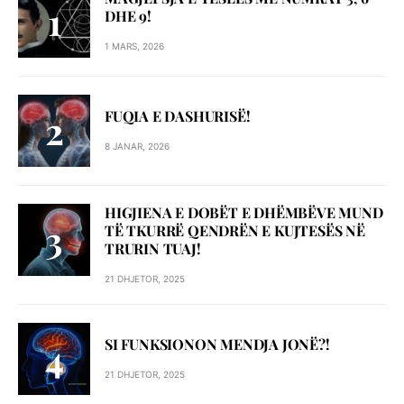
DHE 9!
1 MARS, 2026
FUQIA E DASHURISË!
8 JANAR, 2026
HIGJIENA E DOBËT E DHËMBËVE MUND
TË TKURRË QENDRËN E KUJTESËS NË
TRURIN TUAJ!
21 DHJETOR, 2025
SI FUNKSIONON MENDJA JONË?!
21 DHJETOR, 2025