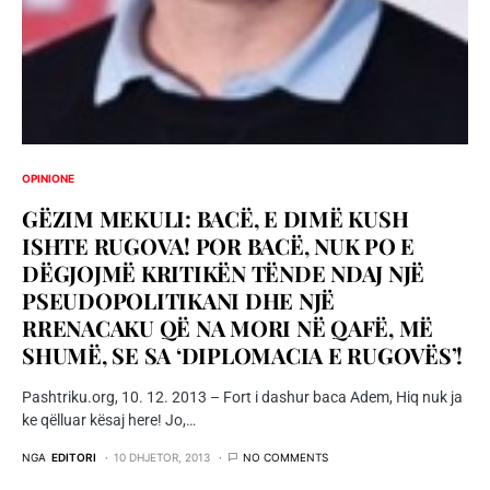
OPINIONE
GËZIM MEKULI: BACË, E DIMË KUSH
ISHTE RUGOVA! POR BACË, NUK PO E
DËGJOJMË KRITIKËN TËNDE NDAJ NJË
PSEUDOPOLITIKANI DHE NJË
RRENACAKU QË NA MORI NË QAFË, MË
SHUMË, SE SA ‘DIPLOMACIA E RUGOVËS’!
Pashtriku.org, 10. 12. 2013 – Fort i dashur baca Adem, Hiq nuk ja
ke qëlluar kësaj here! Jo,…
NGA
EDITORI
10 DHJETOR, 2013
NO COMMENTS