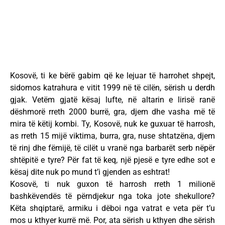
Kosovë, ti ke bërë gabim që ke lejuar të harrohet shpejt,
sidomos katrahura e vitit 1999 në të cilën, sërish u derdh
gjak. Vetëm gjatë kësaj lufte, në altarin e lirisë ranë
dëshmorë rreth 2000 burrë, gra, djem dhe vasha më të
mira të këtij kombi. Ty, Kosovë, nuk ke guxuar të harrosh,
as rreth 15 mijë viktima, burra, gra, nuse shtatzëna, djem
të rinj dhe fëmijë, të cilët u vranë nga barbarët serb nëpër
shtëpitë e tyre? Për fat të keq, një pjesë e tyre edhe sot e
kësaj dite nuk po mund t’i gjenden as eshtrat!
Kosovë, ti nuk guxon të harrosh rreth 1 milionë
bashkëvendës të përndjekur nga toka jote shekullore?
Këta shqiptarë, armiku i dëboi nga vatrat e veta për t’u
mos u kthyer kurrë më. Por, ata sërish u kthyen dhe sërish