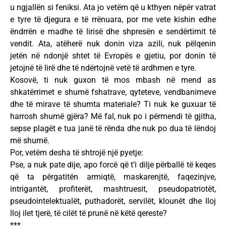
u ngjallën si feniksi. Ata jo vetëm që u kthyen nëpër vatrat
e tyre të djegura e të rrënuara, por me vete kishin edhe
ëndrrën e madhe të lirisë dhe shpresën e sendërtimit të
vendit. Ata, atëherë nuk donin viza azili, nuk pëlqenin
jetën në ndonjë shtet të Evropës e gjetiu, por donin të
jetojnë të lirë dhe të ndërtojnë vetë të ardhmen e tyre.
Kosovë, ti nuk guxon të mos mbash në mend as
shkatërrimet e shumë fshatrave, qyteteve, vendbanimeve
dhe të mirave të shumta materiale? Ti nuk ke guxuar të
harrosh shumë gjëra? Më fal, nuk po i përmendi të gjitha,
sepse plagët e tua janë të rënda dhe nuk po dua të lëndoj
më shumë.
Por, vetëm desha të shtrojë një pyetje:
Pse, a nuk pate dije, apo forcë që t’i dilje përballë të keqes
që ta përgatitën armiqtë, maskarenjtë, faqezinjve,
intrigantët, profiterët, mashtruesit, pseudopatriotët,
pseudointelektualët, puthadorët, servilët, klounët dhe lloj
lloj ilet tjerë, të cilët të prunë në këtë qereste?
***