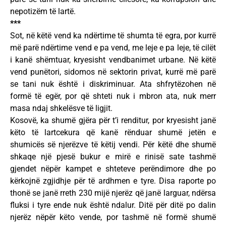
nepotizëm të lartë.
***
Sot, në këtë vend ka ndërtime të shumta të egra, por kurrë
më parë ndërtime vend e pa vend, me leje e pa leje, të cilët
i kanë shëmtuar, kryesisht vendbanimet urbane. Në këtë
vend punëtori, sidomos në sektorin privat, kurrë më parë
se tani nuk është i diskriminuar. Ata shfrytëzohen në
formë të egër, por që shteti nuk i mbron ata, nuk merr
masa ndaj shkelësve të ligjit.
Kosovë, ka shumë gjëra për t’i renditur, por kryesisht janë
këto të lartcekura që kanë rënduar shumë jetën e
shumicës së njerëzve të këtij vendi. Për këtë dhe shumë
shkaqe një pjesë bukur e mirë e rinisë sate tashmë
gjendet nëpër kampet e shteteve perëndimore dhe po
kërkojnë zgjidhje për të ardhmen e tyre. Disa raporte po
thonë se janë rreth 230 mijë njerëz që janë larguar, ndërsa
fluksi i tyre ende nuk është ndalur. Ditë për ditë po dalin
njerëz nëpër këto vende, por tashmë në formë shumë