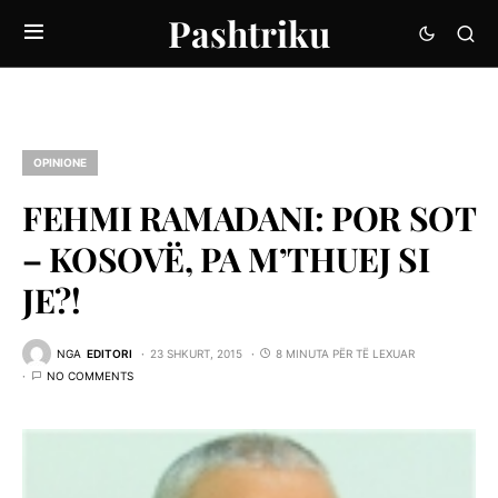
Pashtriku
OPINIONE
FEHMI RAMADANI: POR SOT
– KOSOVË, PA M’THUEJ SI
JE?!
NGA
EDITORI
23 SHKURT, 2015
8 MINUTA PËR TË LEXUAR
NO COMMENTS