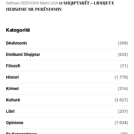
SHQIPTARËT – LIDHJET E
Selman DERVISHI-Mani USA
te
HERSHME ME PERËNDIMIN
Kategoritë
Dëshmorët
(299)
Etnikumi Shqiptar
(633)
Filozofi
(71)
Histori
(1 770)
Krimet
(316)
Kulturë
(2 027)
Libri
(237)
Opinione
(7 034)
Pa Kategorizuar
(35)