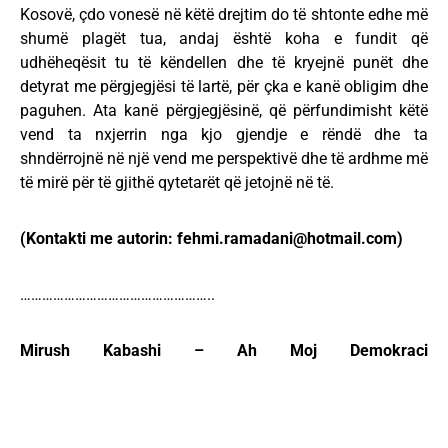
Kosovë, çdo vonesë në këtë drejtim do të shtonte edhe më
shumë plagët tua, andaj është koha e fundit që
udhëheqësit tu të këndellen dhe të kryejnë punët dhe
detyrat me përgjegjësi të lartë, për çka e kanë obligim dhe
paguhen. Ata kanë përgjegjësinë, që përfundimisht këtë
vend ta nxjerrin nga kjo gjendje e rëndë dhe ta
shndërrojnë në një vend me perspektivë dhe të ardhme më
të mirë për të gjithë qytetarët që jetojnë në të.
(Kontakti me autorin:
fehmi.ramadani@hotmail.com
)
……………………………………………..
Mirush Kabashi – Ah Moj Demokraci