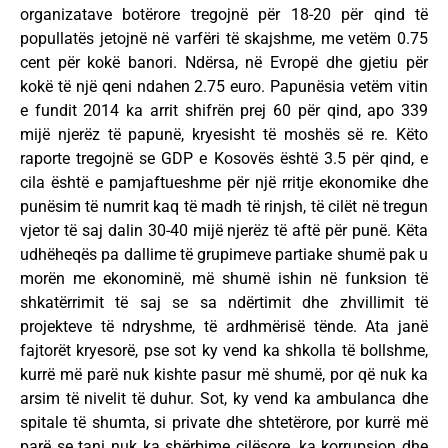
organizatave botërore tregojnë për 18-20 për qind të
popullatës jetojnë në varfëri të skajshme, me vetëm 0.75
cent për kokë banori. Ndërsa, në Evropë dhe gjetiu për
kokë të një qeni ndahen 2.75 euro. Papunësia vetëm vitin
e fundit 2014 ka arrit shifrën prej 60 për qind, apo 339
mijë njerëz të papunë, kryesisht të moshës së re. Këto
raporte tregojnë se GDP e Kosovës është 3.5 për qind, e
cila është e pamjaftueshme për një rritje ekonomike dhe
punësim të numrit kaq të madh të rinjsh, të cilët në tregun
vjetor të saj dalin 30-40 mijë njerëz të aftë për punë. Këta
udhëheqës pa dallime të grupimeve partiake shumë pak u
morën me ekonominë, më shumë ishin në funksion të
shkatërrimit të saj se sa ndërtimit dhe zhvillimit të
projekteve të ndryshme, të ardhmërisë tënde. Ata janë
fajtorët kryesorë, pse sot ky vend ka shkolla të bollshme,
kurrë më parë nuk kishte pasur më shumë, por që nuk ka
arsim të nivelit të duhur. Sot, ky vend ka ambulanca dhe
spitale të shumta, si private dhe shtetërore, por kurrë më
parë se tani nuk ka shërbime cilësore, ka korrupsion dhe