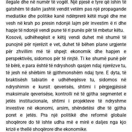
ilegale dhe në numër të vogël. Një pjesë e tyre që ishin të
gatshëm të dalin jashtë vendit vetëm pas një propagande
mediatike dhe politike kanë ndërprerë këtë rrugë dhe me
vesh në krah po presin ndonjë lajm për investim ë ri dhe
hapje të ndonjë vendi pune të ri punës për të mbetur këtu.
Kosovë, udhëheqësit e këtij vendi duhet më shumë të
punojnë për njerëzit e vet, duhet të bëhen plane urgjente
për zhvillim më të shpejt ekonomik dhe hapjen e
perspektivës, sidomos për të rinjtë. Ti ke shumë punë për
të bërë, e para është të ndryshosh qasjen ndaj njerëzve tu,
të jesh në shërbim të gjithmonshëm ndaj tyre. E dyta, të
braktisësh tabiatin e udhëheqësve tu, sidomos në
ndryshimin e kursit qeverisës, shtimi i përgjegjësisë
maksimale qeverisëse, kontrolli në të gjitha segmentet e
jetës institucionale, shtimi i projekteve të ndryshme
investive në ekonomi, arsim, shëndetësi dhe të gjitha
poret e jetës. Pra një politikë dhe reformë globale
shoqërore do të ishte udha më e mirë e daljes nga kjo
krizë e thellë shoqërore dhe ekonomike.