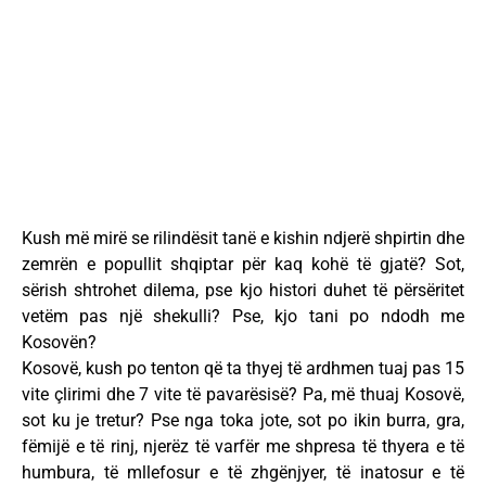
Kush më mirë se rilindësit tanë e kishin ndjerë shpirtin dhe
zemrën e popullit shqiptar për kaq kohë të gjatë? Sot,
sërish shtrohet dilema, pse kjo histori duhet të përsëritet
vetëm pas një shekulli? Pse, kjo tani po ndodh me
Kosovën?
Kosovë, kush po tenton që ta thyej të ardhmen tuaj pas 15
vite çlirimi dhe 7 vite të pavarësisë? Pa, më thuaj Kosovë,
sot ku je tretur? Pse nga toka jote, sot po ikin burra, gra,
fëmijë e të rinj, njerëz të varfër me shpresa të thyera e të
humbura, të mllefosur e të zhgënjyer, të inatosur e të