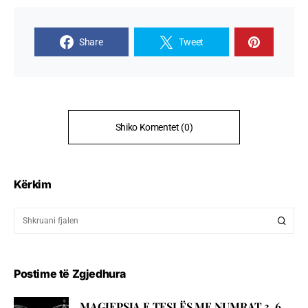
Share
Tweet
Shiko Komentet (0)
Kërkim
Postime të Zgjedhura
MAGJEPSJA E TESLËS ME NUMRAT 3, 6