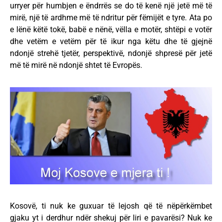
urryer për humbjen e ëndrrës se do të kenë një jetë më të
mirë, një të ardhme më të ndritur për fëmijët e tyre. Ata po
e lënë këtë tokë, babë e nënë, vëlla e motër, shtëpi e votër
dhe vetëm e vetëm për të ikur nga këtu dhe të gjejnë
ndonjë strehë tjetër, perspektivë, ndonjë shpresë për jetë
më të mirë në ndonjë shtet të Evropës.
Kosovë, ti nuk ke guxuar të lejosh që të nëpërkëmbet
gjaku yt i derdhur ndër shekuj për liri e pavarësi? Nuk ke