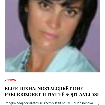
OPINIONE
ELIFE LUXHA: NOSTALGJIKËT DHE
PAKURRIZORËT TITIST TË SOJIT A.VLLASI
Reagim ndaj deklaratës së Azem Vllasit në TV – “Klan Kosova” – (