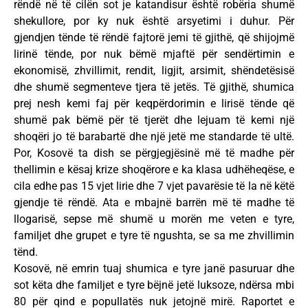
rëndë në të cilën sot je katandisur është robëria shumë
shekullore, por ky nuk është arsyetimi i duhur. Për
gjendjen tënde të rëndë fajtorë jemi të gjithë, që shijojmë
lirinë tënde, por nuk bëmë mjaftë për sendërtimin e
ekonomisë, zhvillimit, rendit, ligjit, arsimit, shëndetësisë
dhe shumë segmenteve tjera të jetës. Të gjithë, shumica
prej nesh kemi faj për keqpërdorimin e lirisë tënde që
shumë pak bëmë për të tjerët dhe lejuam të kemi një
shoqëri jo të barabartë dhe një jetë me standarde të ultë.
Por, Kosovë ta dish se përgjegjësinë më të madhe për
thellimin e kësaj krize shoqërore e ka klasa udhëheqëse, e
cila edhe pas 15 vjet lirie dhe 7 vjet pavarësie të la në këtë
gjendje të rëndë. Ata e mbajnë barrën më të madhe të
llogarisë, sepse më shumë u morën me veten e tyre,
familjet dhe grupet e tyre të ngushta, se sa me zhvillimin
tënd.
Kosovë, në emrin tuaj shumica e tyre janë pasuruar dhe
sot këta dhe familjet e tyre bëjnë jetë luksoze, ndërsa mbi
80 për qind e popullatës nuk jetojnë mirë. Raportet e