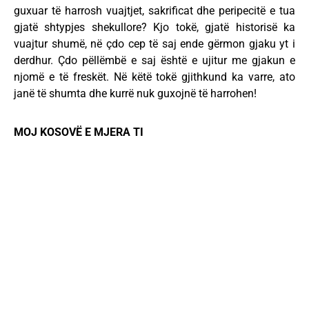
guxuar të harrosh vuajtjet, sakrificat dhe peripecitë e tua
gjatë shtypjes shekullore? Kjo tokë, gjatë historisë ka
vuajtur shumë, në çdo cep të saj ende gërmon gjaku yt i
derdhur. Çdo pëllëmbë e saj është e ujitur me gjakun e
njomë e të freskët. Në këtë tokë gjithkund ka varre, ato
janë të shumta dhe kurrë nuk guxojnë të harrohen!
MOJ KOSOVË E MJERA TI