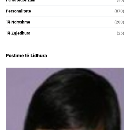
Personalitete
(870)
Të Ndryshme
(203)
Të Zgjedhura
(25)
Postime të Lidhura