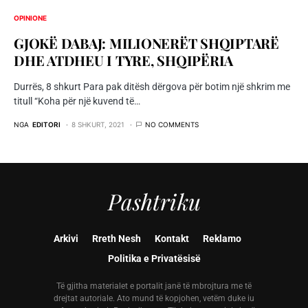
OPINIONE
GJOKË DABAJ: MILIONERËT SHQIPTARË
DHE ATDHEU I TYRE, SHQIPËRIA
Durrës, 8 shkurt Para pak ditësh dërgova për botim një shkrim me
titull “Koha për një kuvend të…
NGA
EDITORI
8 SHKURT, 2021
NO COMMENTS
Pashtriku
Arkivi
Rreth Nesh
Kontakt
Reklamo
Politika e Privatësisë
Të gjitha materialet e portalit janë të mbrojtura me të
drejtat autoriale. Ato mund të kopjohen, vetëm duke iu