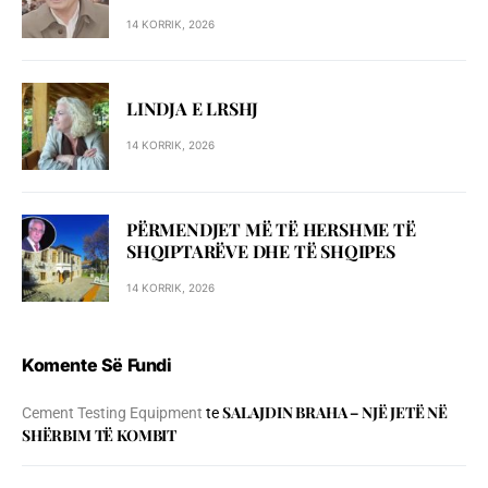
14 KORRIK, 2026
LINDJA E LRSHJ
14 KORRIK, 2026
PËRMENDJET MË TË HERSHME TË
SHQIPTARËVE DHE TË SHQIPES
14 KORRIK, 2026
Komente Së Fundi
SALAJDIN BRAHA – NJЁ JETЁ NЁ
Cement Testing Equipment
te
SHЁRBIM TЁ KOMBIT