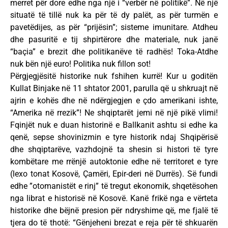
merret për dore edhe nga një i “verbër në politikë”. Në një
situatë të tillë nuk ka për të dy palët, as për turmën e
pavetëdijes, as për “prijësin”; sisteme imunitare. Atdheu
dhe pasuritë e tij shpirtërore dhe materiale, nuk janë
“baçia” e brezit dhe politikanëve të radhës! Toka-Atdhe
nuk bën një euro! Politika nuk fillon sot!
Përgjegjësitë historike nuk fshihen kurrë! Kur u goditën
Kullat Binjake në 11 shtator 2001, parulla që u shkruajt në
ajrin e kohës dhe në ndërgjegjen e çdo amerikani ishte,
“Amerika në rrezik”! Ne shqiptarët jemi në një pikë vlimi!
Fqinjët nuk e duan historinë e Ballkanit ashtu si edhe ka
qenë, sepse shovinizmin e tyre historik ndaj Shqipërisë
dhe shqiptarëve, vazhdojnë ta shesin si histori të tyre
kombëtare me rrënjë autoktonie edhe në territoret e tyre
(lexo tonat Kosovë, Çamëri, Epir-deri në Durrës). Së fundi
edhe ”otomanistët e rinj” të tregut ekonomik, shqetësohen
nga librat e historisë në Kosovë. Kanë frikë nga e vërteta
historike dhe bëjnë presion për ndryshime që, me fjalë të
tjera do të thotë: “Gënjeheni brezat e reja për të shkuarën