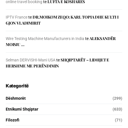
LUFTA E KOSHARES
online travel booking
te
DR.MOIKOM ZEQO: KARL TOPIA DHE KULTI I
IPTV France
te
GJON VLADIMIRIT
ALEKSANDËR
Wire Testing Machine Manufacturers in India
te
MOISIU …
SHQIPTARËT – LIDHJET E
Selman DERVISHI-Mani USA
te
HERSHME ME PERËNDIMIN
Kategoritë
Dëshmorët
(299)
Etnikumi Shqiptar
(633)
Filozofi
(71)