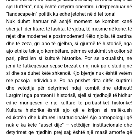
sjell luftëra”, ndaj është detyrim orientimi i drejtpeshuar në
“landscape-in” politik ku edhe jetohet në ditët tona!
Nuk duhet harruar në asnjë moment se kombet kanë
shenjat identitare, të lashta, të vjetra, të mesme në kohë, të
rejat dhe modernet e postmodernet! Këto njolla, të bardha
dhe të zeza, gri apo të gjelbra, si gjurmë të historisë, nga
ajo etnike tek ajo kombëtare, përmes edukimit shkollor së
pari, përcillen si kulturë historike. Por se aktualisht, ne
jemi të fatkeqësuar sepse brezat e rinj nuk po e studiojnë
si dhe sa duhet këtë shkencë. Kjo bjerrje nuk është vetëm
me pasoja individuale. Po na prishet dita ditës kuptimi
dhe vetëdija për detyrimet ndaj kombit dhe atdheut!
Largimi nga panteoni i historisë, sjell si rrjedhojë të hidhur
edhe mungesën e një kulture të përbashkët historike!
Kultura historike është ajo që e krijon si rrallëkush
edukatën dhe kulturën institucionale! Ajo antropologji që
nuk e ka këtë “asset dije” – vetëdijen institucionale dhe
detyrimet që rrjedhin prej saj; është një masë amorfe që