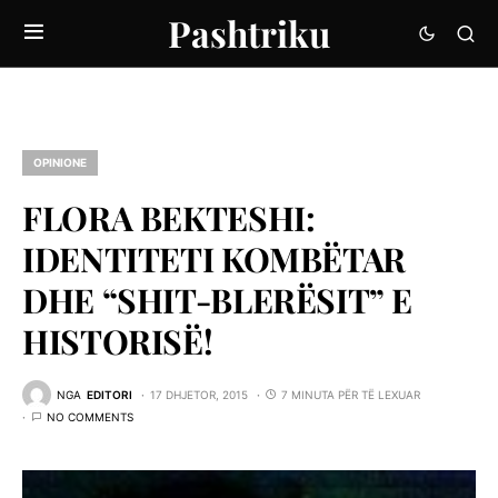
Pashtriku
OPINIONE
FLORA BEKTESHI:
IDENTITETI KOMBËTAR
DHE “SHIT-BLERËSIT” E
HISTORISË!
NGA
EDITORI
17 DHJETOR, 2015
7 MINUTA PËR TË LEXUAR
NO COMMENTS