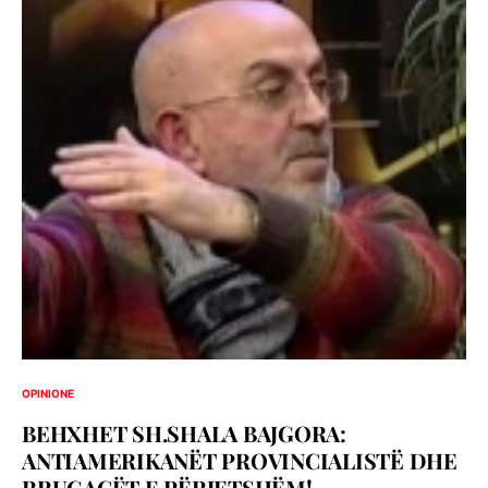
OPINIONE
BEHXHET SH.SHALA BAJGORA:
ANTIAMERIKANËT PROVINCIALISTË DHE
RRUGAÇËT E PËRJETSHËM!