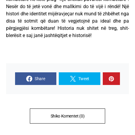
Nesër do të jetë vonë dhe mallkimi do të vijë i rëndë! Një
histori dhe identitet mijëravjeçar nuk mund të zhbëhet nga
disa të sotmit që duan të vegjetojnë pa ideal dhe pa
përgjegjësi kombëtare! Historia nuk shitet në treg, shit-
blerësit e saj janë jashtëqitjet e historisë!
Share
Tweet
Shiko Komentet (0)