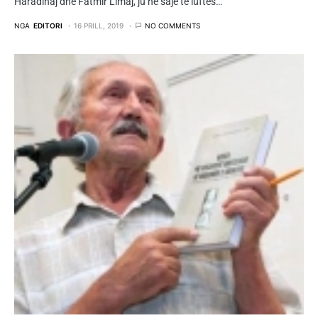
Haradinaj dhe Fatmir Limaj, ju në saje të luftës…
NGA
EDITORI
16 PRILL, 2019
NO COMMENTS