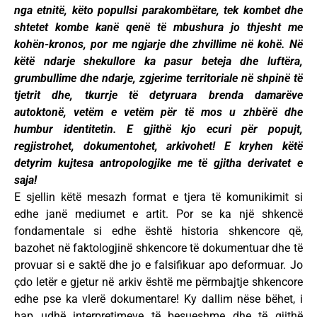
nga etnitë, këto popullsi parakombëtare, tek kombet dhe
shtetet kombe kanë qenë të mbushura jo thjesht me
kohën-kronos, por me ngjarje dhe zhvillime në kohë. Në
këtë ndarje shekullore ka pasur beteja dhe luftëra,
grumbullime dhe ndarje, zgjerime territoriale në shpinë të
tjetrit dhe, tkurrje të detyruara brenda damarëve
autoktonë, vetëm e vetëm për të mos u zhbërë dhe
humbur identitetin. E gjithë kjo ecuri për popujt,
regjistrohet, dokumentohet, arkivohet! E kryhen këtë
detyrim kujtesa antropologjike me të gjitha derivatet e
saja!
E sjellin këtë mesazh format e tjera të komunikimit si
edhe janë mediumet e artit. Por se ka një shkencë
fondamentale si edhe është historia shkencore që,
bazohet në faktologjinë shkencore të dokumentuar dhe të
provuar si e saktë dhe jo e falsifikuar apo deformuar. Jo
çdo letër e gjetur në arkiv është me përmbajtje shkencore
edhe pse ka vlerë dokumentare! Ky dallim nëse bëhet, i
hap udhë interpretimeve të besueshme dhe të gjithë