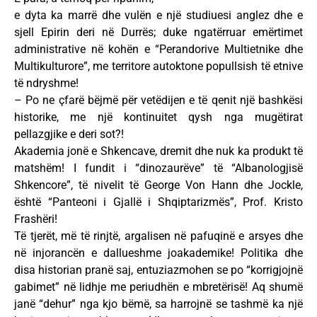
e dyta ka marrë dhe vulën e një studiuesi anglez dhe e
sjell Epirin deri në Durrës; duke ngatërruar emërtimet
administrative në kohën e “Perandorive Multietnike dhe
Multikulturore”, me territore autoktone popullsish të etnive
të ndryshme!
– Po ne çfarë bëjmë për vetëdijen e të qenit një bashkësi
historike, me një kontinuitet qysh nga mugëtirat
pellazgjike e deri sot?!
Akademia jonë e Shkencave, dremit dhe nuk ka produkt të
matshëm! I fundit i “dinozaurëve” të “Albanologjisë
Shkencore”, të nivelit të George Von Hann dhe Jockle,
është “Panteoni i Gjallë i Shqiptarizmës”, Prof. Kristo
Frashëri!
Të tjerët, më të rinjtë, argalisen në pafuqinë e arsyes dhe
në injorancën e dallueshme joakademike! Politika dhe
disa historian pranë saj, entuziazmohen se po “korrigjojnë
gabimet” në lidhje me periudhën e mbretërisë! Aq shumë
janë “dehur” nga kjo bëmë, sa harrojnë se tashmë ka një