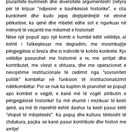
pluralitete burimesh dhe diversitete argumentesh! Detyra
për të krijuar “ndjesinë e bashkësisë historike”, e cila
kurdoherë dhe kudo jepej drejtpërdrejtë në etninë
përkatëse, ka qenë dhe mbetet edhe sot e ngarkuar në
mënyrë të veçantë me mësimet e historisë!
Nëse një popull apo një komb e humbë këtë vetëdije, ai
është i fatkeqësuar me degradim, me mosmbajtje
përgjegjësie si breza dhe si individë të kohës konkrete. Kjo
vetëdije pasurohet me historinë e re, me arritjet dhe
kontributet, me vlerat e shtuara, dhe me operacionet e
nevojshme institucionale të cedimit nga “sovraniteti
politik” kombëtar në funksion të institucionalizmit
ndërkombëtar. Por se nuk ka kuptim të pranohet se popujt
apo kombet e vegjël, e kanë më të vogël atributin e
përgjegjësisë historike! Sa më shumë i rrezikuar të kesh
qenë, aq më të mprehtë është dashur ta kesh pasur këtë
“shqisë të mbijetesës”. Ka popuj dhe kultura tërësisht të
zhdukura, paçka se kanë pasur kontribute dhe histori me
arritje!