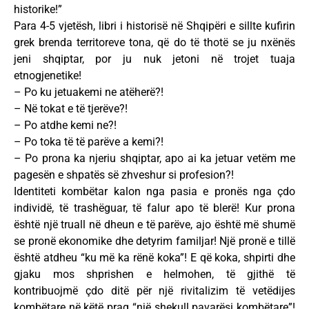
historike!”
Para 4-5 vjetësh, libri i historisë në Shqipëri e sillte kufirin
grek brenda territoreve tona, që do të thotë se ju nxënës
jeni shqiptar, por ju nuk jetoni në trojet tuaja
etnogjenetike!
– Po ku jetuakemi ne atëherë?!
– Në tokat e të tjerëve?!
– Po atdhe kemi ne?!
– Po toka të të parëve a kemi?!
– Po prona ka njeriu shqiptar, apo ai ka jetuar vetëm me
pagesën e shpatës së zhveshur si profesion?!
Identiteti kombëtar kalon nga pasia e pronës nga çdo
individë, të trashëguar, të falur apo të blerë! Kur prona
është një truall në dheun e të parëve, ajo është më shumë
se pronë ekonomike dhe detyrim familjar! Një pronë e tillë
është atdheu “ku më ka rënë koka”! E që koka, shpirti dhe
gjaku mos shprishen e helmohen, të gjithë të
kontribuojmë çdo ditë për një rivitalizim të vetëdijes
kombëtare në këtë prag “një shekull pavarësi kombëtare”!