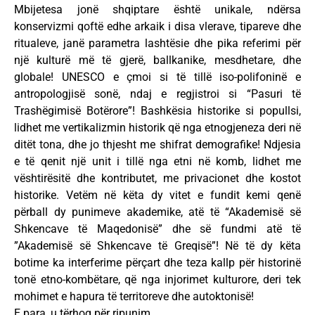
Mbijetesa jonë shqiptare është unikale, ndërsa
konservizmi qoftë edhe arkaik i disa vlerave, tipareve dhe
ritualeve, janë parametra lashtësie dhe pika referimi për
një kulturë më të gjerë, ballkanike, mesdhetare, dhe
globale! UNESCO e çmoi si të tillë iso-polifoninë e
antropologjisë sonë, ndaj e regjistroi si “Pasuri të
Trashëgimisë Botërore”! Bashkësia historike si popullsi,
lidhet me vertikalizmin historik që nga etnogjeneza deri në
ditët tona, dhe jo thjesht me shifrat demografike! Ndjesia
e të qenit një unit i tillë nga etni në komb, lidhet me
vështirësitë dhe kontributet, me privacionet dhe kostot
historike. Vetëm në këta dy vitet e fundit kemi qenë
përball dy punimeve akademike, atë të “Akademisë së
Shkencave të Maqedonisë” dhe së fundmi atë të
”Akademisë së Shkencave të Greqisë”! Në të dy këta
botime ka interferime përçart dhe teza kallp për historinë
tonë etno-kombëtare, që nga injorimet kulturore, deri tek
mohimet e hapura të territoreve dhe autoktonisë!
E para, u tërhoq për ripunim,