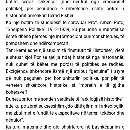
botim serioz, shkencor (dhe neutral nga emocionet
politike), për periudhën e mbretërisë, është botimi i
historianit amerikan Bernd Fisher!
Ka një botim të studiuesit të sprovuar Prof. Arben Puto,
“Shqipëria Politike” 1912-1939, ku periudha e mbretërisë
është dhënë përmes një informacioni burimor shterues, të
brendshëm dhe ndërkombëtar!
Tani kemi edhe një studim të “Institutit të Historisë”, vlerë
e shtuar kjo! Por se sjellja ndaj historisë nga historianët,
nuk duhet të bëhet me porosi të politikës së radhës.
Ekzigjenca shkencore është një atribut “genuine” i atyre
që nuk paguhen për koniunkturën politike, por për të
vërtetën shkencore historike, si “mbretin e të gjitha
kohërave”!
Duhet zbritur me sondën vertikale të “arkilogjisë historike”,
atje ku po zbret suksesshëm çdo ditë gërmimi arkeologjik,
me zbulimet e fundit të ekspeditave në terren tokësor dhe
nënujor”.
Kultura materiale dhe ajo shpirtërore në bashkëpunim e