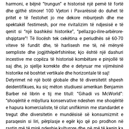
harmoni, e bëjnë “trungun” e historisë një pemë të fortë
dhe gjithë stinore! 100 Vjetori i Pavarësisë do duhet të
pritet e të festohet jo me dekore mburrjesh dhe me
spektakël festimesh, por me rivitalizim të ndjesisë e të
qenit si “një bashkësi historike”, “pellazgo-ilire-arbërore-
shqiptare”! Të llocësh tek cekëtina e periudhës së 60-70
viteve të fundit dhe, të harlisesh me të, në mënyrë
sempliste dhe jogjithëpërfshirëse; kjo është një dashuri
incestive me copëza të historisë kombëtare e pinjollë të
saj dhe, jo sjellje korrekte dhe e detyruar me vijimësinë
historike në boshtet vertikale dhe horizontale të saj!
Detyrimet në një botë globale dhe të diversitetit shpesh
deidentifikues, ku siç mëton studiuesi amerikan Benjamin
Barber në librin e tij me titull: “Gihadi vs McWorld”:
“shoqëritë e mbyllura konservative ndeshen me shoqëritë
e hapura komercialiste, të cilat unifikimin me standardet e
tregut dhe diversitetin e mundësisë së konsumizmit e
paraqesin si liri, përplasje e egër kjo që po prodhon në
rastin më të mirë ndeshje kulturore dhe, në më të keqin ka