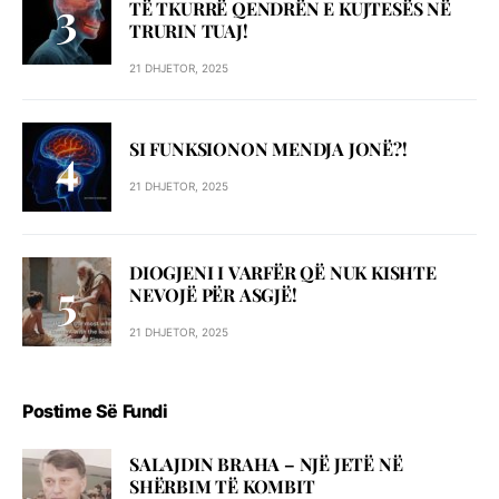
TË TKURRË QENDRËN E KUJTESËS NË
TRURIN TUAJ!
21 DHJETOR, 2025
SI FUNKSIONON MENDJA JONË?!
21 DHJETOR, 2025
DIOGJENI I VARFËR QË NUK KISHTE
NEVOJË PËR ASGJË!
21 DHJETOR, 2025
Postime Së Fundi
SALAJDIN BRAHA – NJЁ JETЁ NЁ
SHЁRBIM TЁ KOMBIT