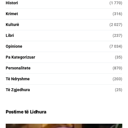
Histori
(1 770)
Krimet
(316)
Kulturë
(2 027)
Libri
(237)
Opinione
(7 034)
Pa Kategorizuar
(35)
Personalitete
(870)
Të Ndryshme
(203)
Të Zgjedhura
(25)
Postime të Lidhura