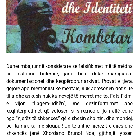
Duhet mbajtur në konsideratë se falsifikimet më të mëdha
në historinë botërore, janë bërë duke manipuluar
dokumentacionet dhe keqpërdorur arkivat. Provat e tjera,
gojore apo memorilistike mentale, nuk adresohen dot si të
tilla dhe askush nuk ka nevojë të merret me to. Falsifikimi
e vijon “llagëm-udhën”, me dezinformimet apo
keqinterpretimet që vulosen si shkencore, jo rrallë edhe
nga “njerëz të shkencës” që e shesin shpirtin, dhe mandej,
për ta nuk ka më skrupuj! Jo të gjithë njerëzit e dijes dhe
shkencës janë Xhordano Bruno! Ndaj gjithnjë lypsen