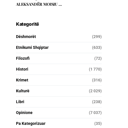
ALEKSANDËR MOISIU …
Kategoritë
Dëshmorët
(299)
Etnikumi Shqiptar
(633)
Filozofi
(72)
Histori
(1 770)
Krimet
(316)
Kulturë
(2 029)
Libri
(238)
Opinione
(7 037)
Pa Kategorizuar
(35)