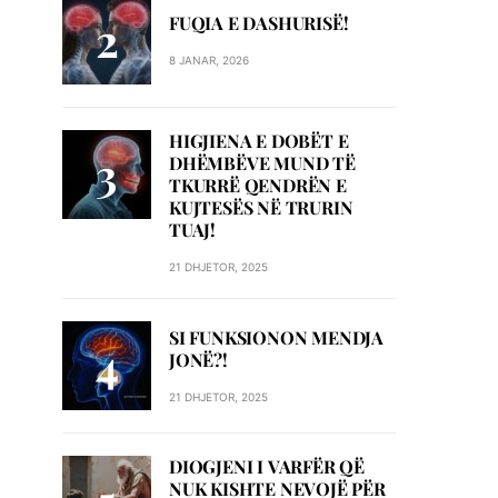
FUQIA E DASHURISË!
8 JANAR, 2026
HIGJIENA E DOBËT E
DHËMBËVE MUND TË
TKURRË QENDRËN E
KUJTESËS NË TRURIN
TUAJ!
21 DHJETOR, 2025
SI FUNKSIONON MENDJA
JONË?!
21 DHJETOR, 2025
DIOGJENI I VARFËR QË
NUK KISHTE NEVOJË PËR