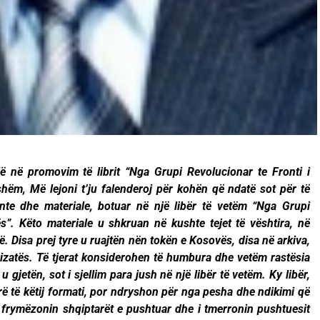
lë në promovim të librit “Nga Grupi Revolucionar te Fronti i
hëm, Më lejoni t’ju falenderoj për kohën që ndatë sot për të
te dhe materiale, botuar në një libër të vetëm “Nga Grupi
s”. Këto materiale u shkruan në kushte tejet të vështira, në
ë. Disa prej tyre u ruajtën nën tokën e Kosovës, disa në arkiva,
izatës. Të tjerat konsiderohen të humbura dhe vetëm rastësia
u gjetën, sot i sjellim para jush në një libër të vetëm. Ky libër,
jerë të këtij formati, por ndryshon për nga pesha dhe ndikimi që
 i frymëzonin shqiptarët e pushtuar dhe i tmerronin pushtuesit