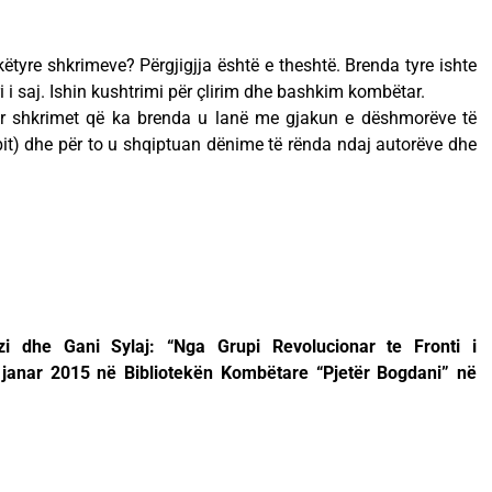
ëtyre shkrimeve? Përgjigjja është e theshtë. Brenda tyre ishte
i i saj. Ishin kushtrimi për çlirim dhe bashkim kombëtar.
por shkrimet që ka brenda u lanë me gjakun e dëshmorëve të
it) dhe për to u shqiptuan dënime të rënda ndaj autorëve dhe
zi dhe Gani Sylaj: “Nga Grupi Revolucionar te Fronti i
janar 2015 në Bibliotekën Kombëtare “Pjetër Bogdani” në