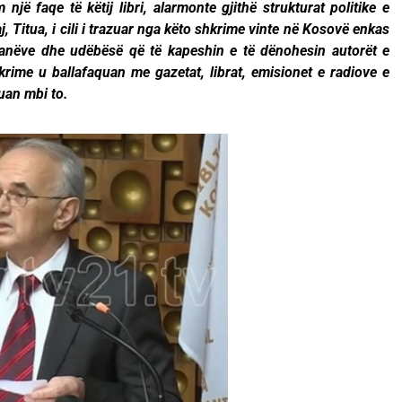
 një faqe të këtij libri, alarmonte gjithë strukturat politike e
aj, Titua, i cili i trazuar nga këto shkrime vinte në Kosovë enkas
ikanëve dhe udëbësë që të kapeshin e të dënohesin autorët e
hkrime u ballafaquan me gazetat, librat, emisionet e radiove e
uan mbi to.