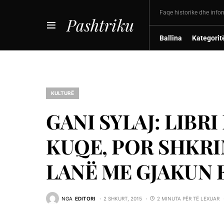
Faqe historike dhe info
Pashtriku
Ballina
Kategorit
KULTURË
GANI SYLAJ: LIBR
KUQE, POR SHKRI
LANË ME GJAKUN
NGA
EDITORI
2 SHKURT, 2015
2 MINUTA PËR TË LEXUAR