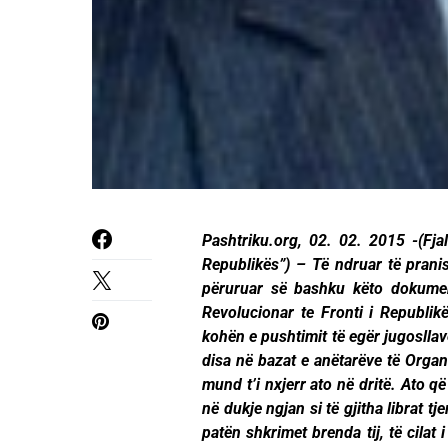
Pashtriku.org, 02. 02. 2015 -(Fja
Republikës”) – Të ndruar të pranis
përuruar së bashku këto dokumen
Revolucionar te Fronti i Republikë
kohën e pushtimit të egër jugosllav
disa në bazat e anëtarëve të Organ
mund t’i nxjerr ato në dritë. Ato që 
në dukje ngjan si të gjitha librat t
patën shkrimet brenda tij, të cilat