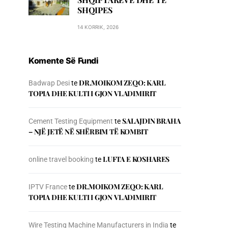
SHQIPES
14 KORRIK, 2026
Komente Së Fundi
DR.MOIKOM ZEQO: KARL
Badwap Desi
te
TOPIA DHE KULTI I GJON VLADIMIRIT
SALAJDIN BRAHA
Cement Testing Equipment
te
– NJЁ JETЁ NЁ SHЁRBIM TЁ KOMBIT
LUFTA E KOSHARES
online travel booking
te
DR.MOIKOM ZEQO: KARL
IPTV France
te
TOPIA DHE KULTI I GJON VLADIMIRIT
Wire Testing Machine Manufacturers in India
te