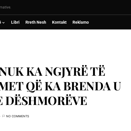
rmative.
ë
Libri
Rreth Nesh
Kontakt
Reklamo
I NUK KA NGJYRË TË
MET QË KA BRENDA U
 E DËSHMORËVE
NO COMMENTS