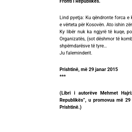
Fronti i Republikës.
Lind pyetja: Ku qëndronte forca e k
e vërteta për Kosovën. Ato ishin zër
Ky libër nuk ka ngjyrë të kuqe, 
Organizatës, (sot dëshmor të komb
shpërndarësve të tyre…
Ju faleminderit.
Prishtinë, më 29 janar 2015
***
(Libri i autorëve Mehmet Hajri
Republikës”, u promovua më 29 
Prishtinë.)