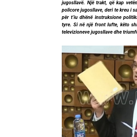
jugosllavë. Një trakt, që kap vetëm
policore jugosllave, deri te kreu i s
për t’iu dhënë instruksione polit
tyre. Si në një front lufte, këto s
televizioneve jugosllave dhe triumf