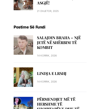
ASGJË!
21 DHJETOR, 2025
Postime Së Fundi
SALAJDIN BRAHA – NJЁ
JETЁ NЁ SHЁRBIM TЁ
KOMBIT
14 KORRIK, 2026
LINDJA E LRSHJ
14 KORRIK, 2026
PËRMENDJET MË TË
HERSHME TË
SHQIPTARËVE DHE TË