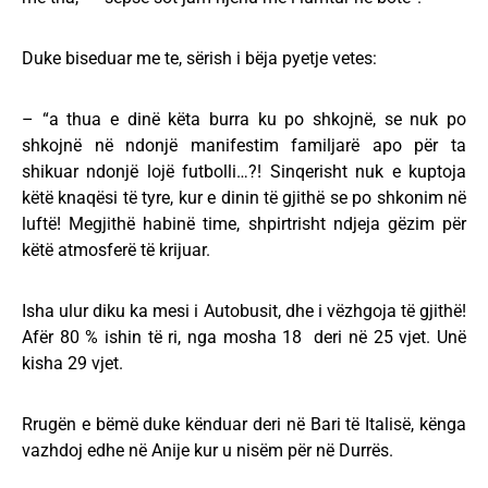
Duke biseduar me te, sërish i bëja pyetje vetes:
– “a thua e dinë këta burra ku po shkojnë, se nuk po
shkojnë në ndonjë manifestim familjarë apo për ta
shikuar ndonjë lojë futbolli…?! Sinqerisht nuk e kuptoja
këtë knaqësi të tyre, kur e dinin të gjithë se po shkonim në
luftë! Megjithë habinë time, shpirtrisht ndjeja gëzim për
këtë atmosferë të krijuar.
Isha ulur diku ka mesi i Autobusit, dhe i vëzhgoja të gjithë!
Afër 80 % ishin të ri, nga mosha 18 deri në 25 vjet. Unë
kisha 29 vjet.
Rrugën e bëmë duke kënduar deri në Bari të Italisë, kënga
vazhdoj edhe në Anije kur u nisëm për në Durrës.