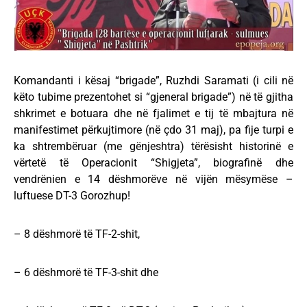
Komandanti i kësaj “brigade”, Ruzhdi Saramati (i cili në
këto tubime prezentohet si “gjeneral brigade”) në të gjitha
shkrimet e botuara dhe në fjalimet e tij të mbajtura në
manifestimet përkujtimore (në çdo 31 maj), pa fije turpi e
ka shtrembëruar (me gënjeshtra) tërësisht historinë e
vërtetë të Operacionit “Shigjeta”, biografinë dhe
vendrënien e 14 dëshmorëve në vijën mësymëse –
luftuese DT-3 Gorozhup!
– 8 dëshmorë të TF-2-shit,
– 6 dëshmorë të TF-3-shit dhe