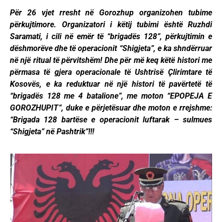
Për 26 vjet rresht në Gorozhup organizohen tubime
përkujtimore. Organizatori i këtij tubimi është Ruzhdi
Saramati, i cili në emër të “brigadës 128”, përkujtimin e
dëshmorëve dhe të operacionit “Shigjeta”, e ka shndërruar
në një ritual të përvitshëm! Dhe për më keq këtë histori me
përmasa të gjera operacionale të Ushtrisë Ҫlirimtare të
Kosovës, e ka reduktuar në një histori të pavërtetë të
“brigadës 128 me 4 batalione”, me moton “EPOPEJA E
GOROZHUPIT”, duke e përjetësuar dhe moton e rrejshme:
“Brigada 128 bartëse e operacionit luftarak – sulmues
“Shigjeta” në Pashtrik”!!!