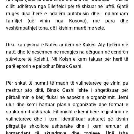
cilët udhëtova nga Bilelfeldi për të shkuar në luftë. Gjatë
rrugës disa herë e ndalëm autobusin dhe i ndihmuam
familjet (që vinin nga Kosova), me para dhe
veshëmbathjet tona, që i kishim marrë me vete.
Diku ka gjysma e Natës arritëm në Kukës. Aty fjetëm një
natë, dhe të nesërmen në mengjes na dërguan në qendrën
stërvitore të Kolshit. Në Kolsh e kam takuar për herë të
parë eprorin e palodhur Binak Gashi.
Për shkat të numrit të madh të vullnetarëve që vinin pa
rreshtur ato ditë, Binak Gashi ishte i shqetësuar për
përballimin e këtij fluksi në aspektin e organizimit. Jemi
ulur dhe kemi hartuar planin organizativ dhe format e
strukturimit ushtarak. Fillimisht e kemi bërë regjistrimin e
vullnetarëve dhe i kemi identifikuar ushtarët që kishin
përgatitje shkollore ushtarake dhe i kemi emruar si
komandant të skuadrave dhe togjeve. Unë isha