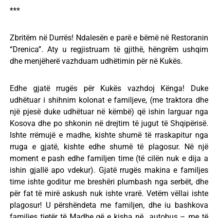
***
Zbritëm në Durrës! Ndalesën e parë e bëmë në Restoranin
“Drenica”. Aty u regjistruam të gjithë, hëngrëm ushqim
dhe menjëherë vazhduam udhëtimin për në Kukës.
Edhe gjatë rrugës për Kukës vazhdoj Kënga! Duke
udhëtuar i shihnim kolonat e familjeve, (me traktora dhe
një pjesë duke udhëtuar në këmbë) që ishin larguar nga
Kosova dhe po shkonin në drejtim të jugut të Shqipërisë.
Ishte rrëmujë e madhe, kishte shumë të rraskapitur nga
rruga e gjatë, kishte edhe shumë të plagosur. Në një
moment e pash edhe familjen time (të cilën nuk e dija a
ishin gjallë apo vdekur). Gjatë rrugës makina e familjes
time ishte goditur me breshëri plumbash nga serbët, dhe
për fat të mirë askush nuk ishte vrarë. Vetëm vëllai ishte
plagosur! U përshëndeta me familjen, dhe iu bashkova
familjes tjetër të Madhe që e kisha në autobus – me të