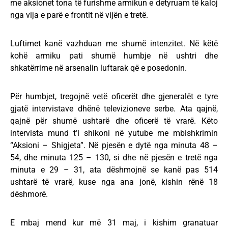
me aksionet tona të furishme armikun e detyruam të kaloj
nga vija e parë e frontit në vijën e tretë.
Luftimet kanë vazhduan me shumë intenzitet. Në këtë
kohë armiku pati shumë humbje në ushtri dhe
shkatërrime në arsenalin luftarak që e posedonin.
Për humbjet, tregojnë vetë oficerët dhe gjeneralët e tyre
gjatë intervistave dhënë televizioneve serbe. Ata qajnë,
qajnë për shumë ushtarë dhe oficerë të vrarë. Këto
intervista mund t’i shikoni në yutube me mbishkrimin
“Aksioni – Shigjeta”. Në pjesën e dytë nga minuta 48 –
54, dhe minuta 125 – 130, si dhe në pjesën e tretë nga
minuta e 29 – 31, ata dëshmojnë se kanë pas 514
ushtarë të vrarë, kuse nga ana jonë, kishin rënë 18
dëshmorë.
E mbaj mend kur më 31 maj, i kishim granatuar