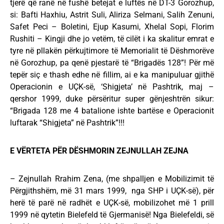
tjerë që ranë në fushë betejat e luftës në DT-3 Gorozhup,
si: Bafti Haxhiu, Astrit Suli, Aliriza Selmani, Salih Zenuni,
Safet Peci – Boletini, Ejup Kasumi, Xhelal Sopi, Florim
Rushiti – Kingji dhe jo vetëm, të cilët i ka skalitur emrat e
tyre në pllakën përkujtimore të Memorialit të Dëshmorëve
në Gorozhup, pa qenë pjestarë të “Brigadës 128”! Për më
tepër siç e thash edhe në fillim, ai e ka manipuluar gjithë
Operacionin e UÇK-së, ‘Shigjeta’ në Pashtrik, maj –
qershor 1999, duke përsëritur super gënjeshtrën sikur:
“Brigada 128 me 4 batalione ishte bartëse e Operacionit
luftarak “Shigjeta” në Pashtrik”!!!
E VËRTETA PËR DËSHMORIN ZEJNULLAH ZEJNA
– Zejnullah Rrahim Zena, (me shpalljen e Mobilizimit të
Përgjithshëm, më 31 mars 1999, nga SHP i UҪK-së), për
herë të parë në radhët e UҪK-së, mobilizohet më 1 prill
1999 në qytetin Bielefeld të Gjermanisë! Nga Bielefeldi, së