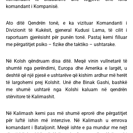
komandant i Kompanisë.
Ato ditë Qendrën tonë, e ka vizituar Komandanti i
Divizionit të Kukësit, gjeneral Kudusi Lama, të cilit i
raportuam gjerësisht për punën tonë. Pastaj kemi filluar
me përgatitjet psiko – fizike dhe taktiko – ushtarake.
Në Kolsh qëndruam disa ditë. Meqë vinin vullnetarë të
shumtë nga perëndimi, Europa dhe Amerika e largët, u
deshtë që një pjesë e ushtarëve që kishim ardhur më herët
të largohemi prej Kolshit. Unë dhe Binak Gashi, bashkë
me shumë ushtarë nga Kolshi kaluam në qendrën
stërvitore të Kalimashit.
Në Kalimash kemi pas më shumë eprorë dhe përgatitjet
për luftë ishin më intenzive. Në Kalimash u emrova
komandant i Bataljonit. Meqë ishte e pa mundur me nejt