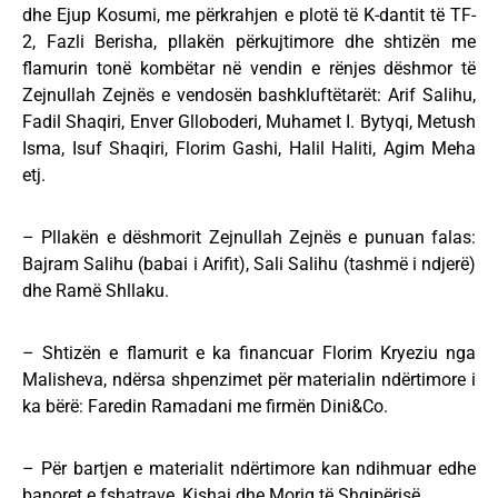
dhe Ejup Kosumi, me përkrahjen e plotë të K-dantit të TF-
2, Fazli Berisha, pllakën përkujtimore dhe shtizën me
flamurin tonë kombëtar në vendin e rënjes dëshmor të
Zejnullah Zejnës e vendosën bashkluftëtarët: Arif Salihu,
Fadil Shaqiri, Enver Glloboderi, Muhamet I. Bytyqi, Metush
Isma, Isuf Shaqiri, Florim Gashi, Halil Haliti, Agim Meha
etj.
– Pllakën e dëshmorit Zejnullah Zejnës e punuan falas:
Bajram Salihu (babai i Arifit), Sali Salihu (tashmë i ndjerë)
dhe Ramë Shllaku.
– Shtizën e flamurit e ka financuar Florim Kryeziu nga
Malisheva, ndërsa shpenzimet për materialin ndërtimore i
ka bërë: Faredin Ramadani me firmën Dini&Co.
– Për bartjen e materialit ndërtimore kan ndihmuar edhe
banoret e fshatrave, Kishaj dhe Moriq të Shqipërisë