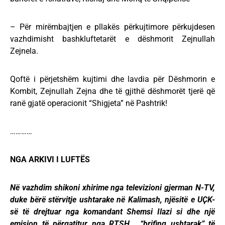
– Për mirëmbajtjen e pllakës përkujtimore përkujdesen
vazhdimisht bashkluftetarët e dëshmorit Zejnullah
Zejnela.
Qoftë i përjetshëm kujtimi dhe lavdia për Dëshmorin e
Kombit, Zejnullah Zejna dhe të gjithë dëshmorët tjerë që
ranë gjatë operacionit “Shigjeta” në Pashtrik!
…………
NGA ARKIVI I LUFTËS
Në vazhdim shikoni xhirime nga televizioni gjerman N-TV,
duke bërë stërvitje ushtarake në Kalimash, njësitë e UҪK-
së të drejtuar nga komandant Shemsi Ilazi si dhe një
emision të përgatitur nga RTSH, “brifing ushtarak” të