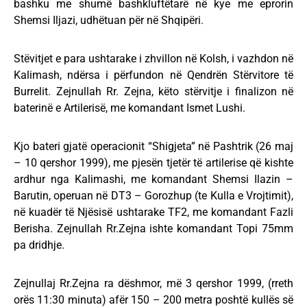
bashku me shumë bashkluftëtarë në kye me eprorin
Shemsi Iljazi, udhëtuan për në Shqipëri.
Stëvitjet e para ushtarake i zhvillon në Kolsh, i vazhdon në
Kalimash, ndërsa i përfundon në Qendrën Stërvitore të
Burrelit. Zejnullah Rr. Zejna, këto stërvitje i finalizon në
baterinë e Artilerisë, me komandant Ismet Lushi.
Kjo bateri gjatë operacionit “Shigjeta” në Pashtrik (26 maj
– 10 qershor 1999), me pjesën tjetër të artilerise që kishte
ardhur nga Kalimashi, me komandant Shemsi Ilazin –
Barutin, operuan në DT3 – Gorozhup (te Kulla e Vrojtimit),
në kuadër të Njësisë ushtarake TF2, me komandant Fazli
Berisha. Zejnullah Rr.Zejna ishte komandant Topi 75mm
pa dridhje.
Zejnullaj Rr.Zejna ra dëshmor, më 3 qershor 1999, (rreth
orës 11:30 minuta) afër 150 – 200 metra poshtë kullës së