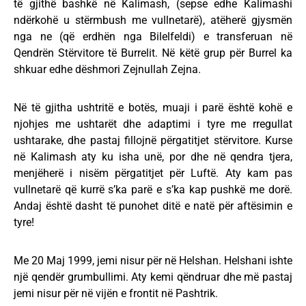
të gjithë bashkë në Kalimash, (sepse edhe Kalimashi
ndërkohë u stërmbush me vullnetarë), atëherë gjysmën
nga ne (që erdhën nga Bilelfeldi) e transferuan në
Qendrën Stërvitore të Burrelit. Në këtë grup për Burrel ka
shkuar edhe dëshmori Zejnullah Zejna.
Në të gjitha ushtritë e botës, muaji i parë është kohë e
njohjes me ushtarët dhe adaptimi i tyre me rregullat
ushtarake, dhe pastaj fillojnë përgatitjet stërvitore. Kurse
në Kalimash aty ku isha unë, por dhe në qendra tjera,
menjëherë i nisëm përgatitjet për Luftë. Aty kam pas
vullnetarë që kurrë s’ka parë e s’ka kap pushkë me dorë.
Andaj është dasht të punohet ditë e natë për aftësimin e
tyre!
Me 20 Maj 1999, jemi nisur për në Helshan. Helshani ishte
një qendër grumbullimi. Aty kemi qëndruar dhe më pastaj
jemi nisur për në vijën e frontit në Pashtrik.