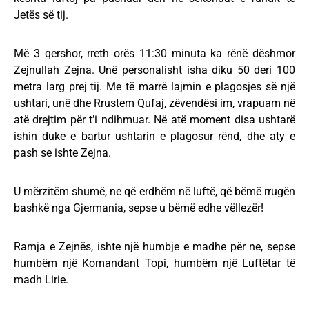
Jetës së tij.
Më 3 qershor, rreth orës 11:30 minuta ka rënë dëshmor
Zejnullah Zejna. Unë personalisht isha diku 50 deri 100
metra larg prej tij. Me të marrë lajmin e plagosjes së një
ushtari, unë dhe Rrustem Qufaj, zëvendësi im, vrapuam në
atë drejtim për t’i ndihmuar. Në atë moment disa ushtarë
ishin duke e bartur ushtarin e plagosur rënd, dhe aty e
pash se ishte Zejna.
U mërzitëm shumë, ne që erdhëm në luftë, që bëmë rrugën
bashkë nga Gjermania, sepse u bëmë edhe vëllezër!
Ramja e Zejnës, ishte një humbje e madhe për ne, sepse
humbëm një Komandant Topi, humbëm një Luftëtar të
madh Lirie.