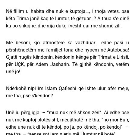
Në fillim u habita dhe nuk e kuptoja…, i thoja vetes, pse
këta Trima janë kaq të lumtur, të gëzuar…? A thua s’e dinë
ku po shkojnë, dhe rrija duke i vështruar me shumë zili.
Më besoni, kjo atmosferë ka vazhduar… edhe pasi u
përshëndetëm me familjet tona dhe hypëm në Autobusa!
Gjatë rrugës këndonin, këndonin këngë për Trimat e Lirisë,
për UҪK, për Adem Jasharin. Të gjithë këndonin, vetëm
unë jo!
Ndërkohë nipi im Islam Qafleshi që ishte ulur afër meje,
më tha, pse s’këndon?
Unë iu përgjigja: – “mua nuk më shkon zëri”. Ai edhe pse
nuk më kuptoj plotësisht, megjithatë më tha: “ho mor Burr,
edhe une nuk di të këndoj, po ja, po këndoj, po këndoj” –
me tha, – “sepse sot jam njeriu më i lumtur në botë”.