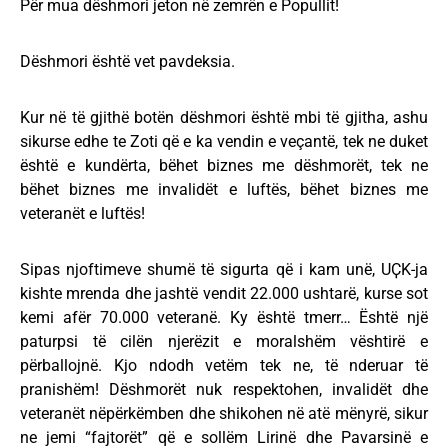
Për mua dëshmori jeton në zemrën e Popullit!
Dëshmori është vet pavdeksia.
Kur në të gjithë botën dëshmori është mbi të gjitha, ashu
sikurse edhe te Zoti që e ka vendin e veçantë, tek ne duket
është e kundërta, bëhet biznes me dëshmorët, tek ne
bëhet biznes me invalidët e luftës, bëhet biznes me
veteranët e luftës!
Sipas njoftimeve shumë të sigurta që i kam unë, UҪK-ja
kishte mrenda dhe jashtë vendit 22.000 ushtarë, kurse sot
kemi afër 70.000 veteranë. Ky është tmerr… Është një
paturpsi të cilën njerëzit e moralshëm vështirë e
përballojnë. Kjo ndodh vetëm tek ne, të nderuar të
pranishëm! Dëshmorët nuk respektohen, invalidët dhe
veteranët nëpërkëmben dhe shikohen në atë mënyrë, sikur
ne jemi “fajtorët” që e sollëm Lirinë dhe Pavarsinë e