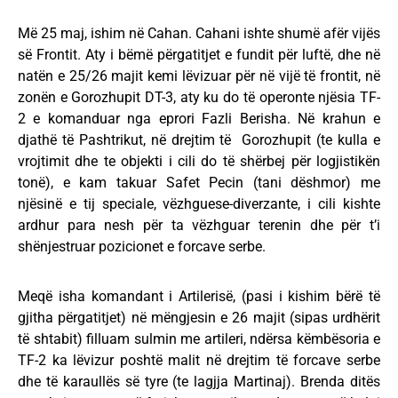
Më 25 maj, ishim në Cahan. Cahani ishte shumë afër vijës
së Frontit. Aty i bëmë përgatitjet e fundit për luftë, dhe në
natën e 25/26 majit kemi lëvizuar për në vijë të frontit, në
zonën e Gorozhupit DT-3, aty ku do të operonte njësia TF-
2 e komanduar nga eprori Fazli Berisha. Në krahun e
djathë të Pashtrikut, në drejtim të Gorozhupit (te kulla e
vrojtimit dhe te objekti i cili do të shërbej për logjistikën
tonë), e kam takuar Safet Pecin (tani dëshmor) me
njësinë e tij speciale, vëzhguese-diverzante, i cili kishte
ardhur para nesh për ta vëzhguar terenin dhe për t’i
shënjestruar pozicionet e forcave serbe.
Meqë isha komandant i Artilerisë, (pasi i kishim bërë të
gjitha përgatitjet) në mëngjesin e 26 majit (sipas urdhërit
të shtabit) filluam sulmin me artileri, ndërsa këmbësoria e
TF-2 ka lëvizur poshtë malit në drejtim të forcave serbe
dhe të karaullës së tyre (te lagjja Martinaj). Brenda ditës