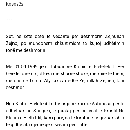
Kosovës!
***
Sot, në këtë datë të veçantë për dëshmorin Zejnullah
Zejna, po mundohem shkurtimisht ta kujtoj udhëtimin
tonë me dëshmorin.
Më 01.04.1999 jemi tubuar në Klubin e Bielefeldit. Për
herë të parë u njoftova me shumë shokë, më mirë të them,
me shumë Trima. Aty takova edhe Zejnullah Zejnën, tani
dëshmor.
Nga Klubi i Bielefeldit u bë organizimi me Autobusa për të
udhëtuar në Shqipëri, e pastaj për në vijat e Frontit.Në
Klubin e Bielfeldit, kam parë, sa të lumtur e të gëzuar ishin
të gjithë ata djemë që niseshin për Luftë.