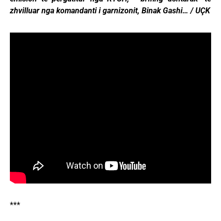
zhvilluar nga komandanti i garnizonit, Binak Gashi… / UÇK
***