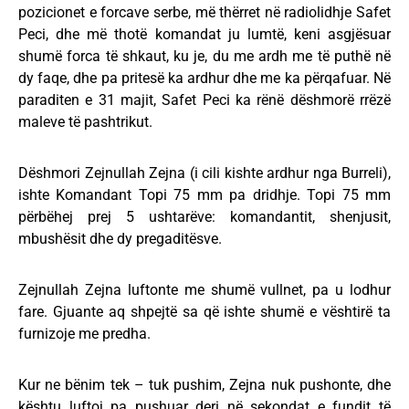
pozicionet e forcave serbe, më thërret në radiolidhje Safet
Peci, dhe më thotë komandat ju lumtë, keni asgjësuar
shumë forca të shkaut, ku je, du me ardh me të puthë në
dy faqe, dhe pa pritesë ka ardhur dhe me ka përqafuar. Në
paraditen e 31 majit, Safet Peci ka rënë dëshmorë rrëzë
maleve të pashtrikut.
Dëshmori Zejnullah Zejna (i cili kishte ardhur nga Burreli),
ishte Komandant Topi 75 mm pa dridhje. Topi 75 mm
përbëhej prej 5 ushtarëve: komandantit, shenjusit,
mbushësit dhe dy pregaditësve.
Zejnullah Zejna luftonte me shumë vullnet, pa u lodhur
fare. Gjuante aq shpejtë sa që ishte shumë e vështirë ta
furnizoje me predha.
Kur ne bënim tek – tuk pushim, Zejna nuk pushonte, dhe
kështu luftoj pa pushuar deri në sekondat e fundit të