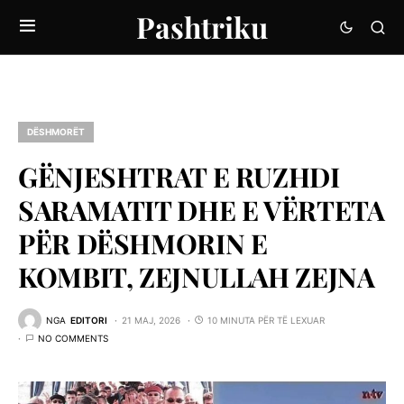
Pashtriku
DËSHMORËT
GËNJESHTRAT E RUZHDI
SARAMATIT DHE E VËRTETA
PËR DËSHMORIN E
KOMBIT, ZEJNULLAH ZEJNA
NGA
EDITORI
21 MAJ, 2026
10 MINUTA PËR TË LEXUAR
NO COMMENTS