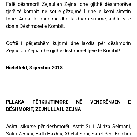
Falë dëshmorit Zejnullah Zejna, dhe gjithë dëshmorëve
tjerë të kombit, ne sot e gëzojmë Lirinë, e kemi shtetin
tonë. Andaj të punojmë dhe ta duam shumë, ashtu si e
donin Dëshmorët e Kombit.
Qoftë i përjetshëm kujtimi dhe lavdia për dëshmorin
Zejnullah Zejna dhe gjithë dëshmorët tjerë të Kombit!
Bielelfeld, 3 qershor 2018
_______________
PLLAKA PËRKUJTIMORE NË VENDRËNJEN E
DËSHMORIT, ZEJNULLAH. ZEJNA
Ashtu sikurse për dëshmorët: Astrit Suli, Aliriza Selmani,
Salih Zenuni, Bafti Haxhiu, Xhelal Sopi, Safet Peci-Boletini