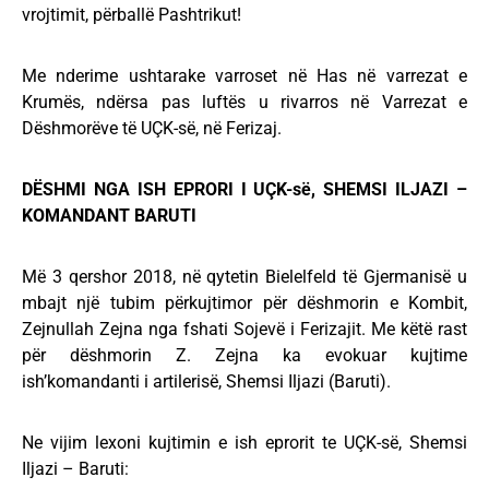
vrojtimit, përballë Pashtrikut!
Me nderime ushtarake varroset në Has në varrezat e
Krumës, ndërsa pas luftës u rivarros në Varrezat e
Dëshmorëve të UÇK-së, në Ferizaj.
DËSHMI NGA ISH EPRORI I UÇK-së, SHEMSI ILJAZI –
KOMANDANT BARUTI
Më 3 qershor 2018, në qytetin Bielelfeld të Gjermanisë u
mbajt një tubim përkujtimor për dëshmorin e Kombit,
Zejnullah Zejna nga fshati Sojevë i Ferizajit. Me këtë rast
për dëshmorin Z. Zejna ka evokuar kujtime
ish’komandanti i artilerisë, Shemsi Iljazi (Baruti).
Ne vijim lexoni kujtimin e ish eprorit te UÇK-së, Shemsi
Iljazi – Baruti: