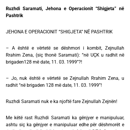
Ruzhdi Saramati, Jehona e Operacionit “Shigjeta” në
Pashtrik
JEHONA E OPERACIONIT “SHIGJETA” NË PASHTRIK
– A është e vërtetë se dëshmori i kombit, Zejnullah
Rrahim Zena, (siç thonë Saramati): “në UÇK u radhit në
brigaden128 më date, 11. 03. 1999”?!
– Jo, nuk është e vërtetë se Zejnullah Rrahim Zena, u
radhit “në brigaden 128 më date, 11. 03. 1999”!
Ruzhdi Saramati nuk e ka njoftë fare Zejnullah Zejnën!
Me këtë rast Ruzhdi Saramati ka gënjyer e manipuluar,
ashtu siç ka gënjyer e manipuluar edhe për dëshmorët e