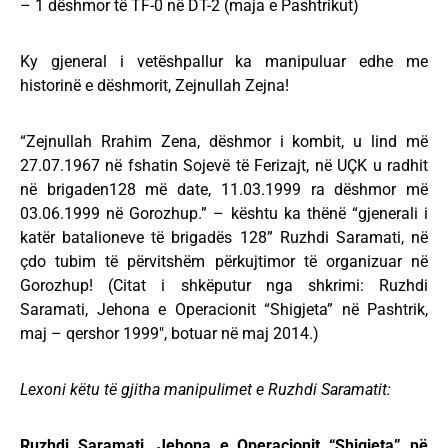
– 1 dëshmor të TF-0 në DT-2 (maja e Pashtrikut)
Ky gjeneral i vetëshpallur ka manipuluar edhe me
historinë e dëshmorit, Zejnullah Zejna!
“Zejnullah Rrahim Zena, dëshmor i kombit, u lind më
27.07.1967 në fshatin Sojevë të Ferizajt, në UÇK u radhit
në brigaden128 më date, 11.03.1999 ra dëshmor më
03.06.1999 në Gorozhup.” – kështu ka thënë “gjenerali i
katër batalioneve të brigadës 128” Ruzhdi Saramati, në
çdo tubim të përvitshëm përkujtimor të organizuar në
Gorozhup! (Citat i shkëputur nga shkrimi: Ruzhdi
Saramati, Jehona e Operacionit “Shigjeta” në Pashtrik,
maj – qershor 1999″, botuar në maj 2014.)
Lexoni këtu të gjitha manipulimet e Ruzhdi Saramatit:
Ruzhdi Saramati, Jehona e Operacionit “Shigjeta” në