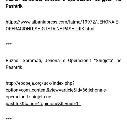
Pashtrik
https://www.albaniapress.com/lajme/19972/JEHONA-E-
OPERACIONIT-SHIGJETA-NE-PASHTRIK.html
***
Ruzhdi Saramati, Jehona e Operacionit “Shigjeta” në
Pashtrik
http://epopeja.org/uck/index.php?
option=com_content&view=article&id=66:jehona-e-
operacionit-shigjeta-ne-
pashtrik&catid=4:opinione&Itemid=11
***