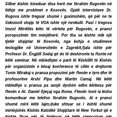
Silber kishin biseduar disa herë me Ibrahim Rugovën në
lidhje me problmet e Kosovës. Gjatë intervistave Dr.
Rugova ishte treguar shumë i guximshëm, që për ne te
Seksionit shqip të VOA ishte një mrekulli. Pasi i tregova
Imzot Mirditës këto të vërteta për Rugovën, e pranoi
poropozimin tim menjëherë. Por tha se kishte mik një
tjetër shqiptar të Kosovës, nga kohja e studimeve
teologjike në Universitetin e Zagrebit,fjala ishte për
Profesor Dr. Ëngjëll Sedaj që do të deshironte ta ftonte në
këtë seminar. Në mbledhjen e parë të Këshillit të Kishës
për organizimin e kësaj konference të cilën e drejtonte
Tonin Mirakaj u pranua propozimi për ftesën e tyre dhe të
profesorëve Arshi Pipa dhe Martin Camaj. Në këtë
mbledhje u pranua pa asnjë dyshim edhe kërkesa për
ftesën e At. Daniel Gjeçaj nga Roma. Ftesën tonë ia kisha
komunikuar me telefon Ibrahim Rugovës. Ai e pranoi
shumë mirë këtë lajm,duke shtuar se i është shumë
mirënjohës Kishës Katolikë Shqiptare të New Yorkut që e
kishte ftuar për të ligjëruar në këtë simpozium për