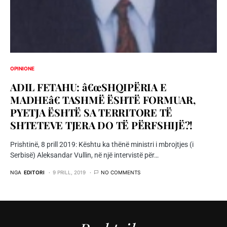
OPINIONE
ADIL FETAHU: â€œSHQIPËRIA E
MADHEâ€ TASHMË ËSHTË FORMUAR,
PYETJA ËSHTË SA TERRITORE TË
SHTETEVE TJERA DO TË PËRFSHIJË?!
Prishtinë, 8 prill 2019: Kështu ka thënë ministri i mbrojtjes (i
Serbisë) Aleksandar Vullin, në një intervistë për…
NGA
EDITORI
9 PRILL, 2019
NO COMMENTS