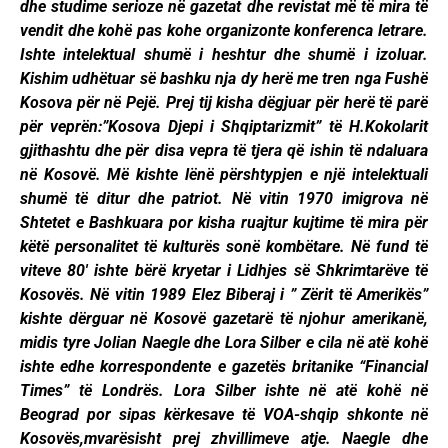
dhe studime serioze në gazetat dhe revistat më të mira të
vendit dhe kohë pas kohe organizonte konferenca letrare.
Ishte intelektual shumë i heshtur dhe shumë i izoluar.
Kishim udhëtuar së bashku nja dy herë me tren nga Fushë
Kosova për në Pejë. Prej tij kisha dëgjuar për herë të parë
për veprën:”Kosova Djepi i Shqiptarizmit” të H.Kokolarit
gjithashtu dhe për disa vepra të tjera që ishin të ndaluara
në Kosovë. Më kishte lënë përshtypjen e një intelektuali
shumë të ditur dhe patriot. Në vitin 1970 imigrova në
Shtetet e Bashkuara por kisha ruajtur kujtime të mira për
këtë personalitet të kulturës sonë kombëtare. Në fund të
viteve 80′ ishte bërë kryetar i Lidhjes së Shkrimtarëve të
Kosovës. Në vitin 1989 Elez Biberaj i ” Zërit të Amerikës”
kishte dërguar në Kosovë gazetarë të njohur amerikanë,
midis tyre Jolian Naegle dhe Lora Silber e cila në atë kohë
ishte edhe korrespondente e gazetës britanike “Financial
Times” të Londrës. Lora Silber ishte në atë kohë në
Beograd por sipas kërkesave të VOA-shqip shkonte në
Kosovës,mvarësisht prej zhvillimeve atje. Naegle dhe