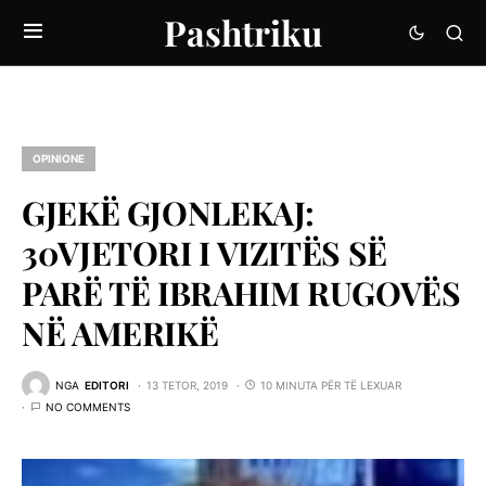
Pashtriku
OPINIONE
GJEKË GJONLEKAJ:
30VJETORI I VIZITËS SË
PARË TË IBRAHIM RUGOVËS
NË AMERIKË
NGA
EDITORI
13 TETOR, 2019
10 MINUTA PËR TË LEXUAR
NO COMMENTS