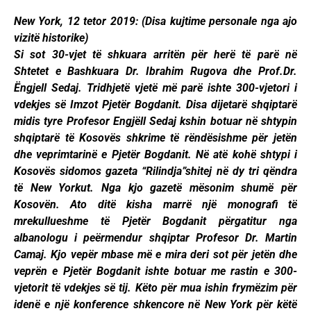
New York, 12 tetor 2019: (Disa kujtime personale nga ajo
vizitë historike)
Si sot 30-vjet të shkuara arritën për herë të parë në
Shtetet e Bashkuara Dr. Ibrahim Rugova dhe Prof.Dr.
Ëngjell Sedaj. Tridhjetë vjetë më parë ishte 300-vjetori i
vdekjes së Imzot Pjetër Bogdanit. Disa dijetarë shqiptarë
midis tyre Profesor Engjëll Sedaj kshin botuar në shtypin
shqiptarë të Kosovës shkrime të rëndësishme për jetën
dhe veprimtarinë e Pjetër Bogdanit. Në atë kohë shtypi i
Kosovës sidomos gazeta “Rilindja”shitej në dy tri qëndra
të New Yorkut. Nga kjo gazetë mësonim shumë për
Kosovën. Ato ditë kisha marrë një monografi të
mrekullueshme të Pjetër Bogdanit përgatitur nga
albanologu i peërmendur shqiptar Profesor Dr. Martin
Camaj. Kjo vepër mbase më e mira deri sot për jetën dhe
veprën e Pjetër Bogdanit ishte botuar me rastin e 300-
vjetorit të vdekjes së tij. Këto për mua ishin frymëzim për
idenë e një konference shkencore në New York për këtë