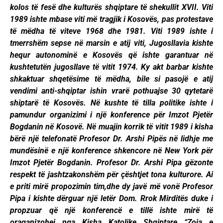
kolos të fesë dhe kulturës shqiptare të shekullit XVII. Viti
1989 ishte mbase viti më tragjik i Kosovës, pas protestave
të mëdha të viteve 1968 dhe 1981. Viti 1989 ishte i
tmerrshëm sepse në marsin e atij viti, Jugosllavia kishte
hequr autonominë e Kosovës që ishte garantuar në
kushtetutën jugosllave të vitit 1974. Ky akt barbar kishte
shkaktuar shqetësime të mëdha, bile si pasojë e atij
vendimi anti-shqiptar ishin vrarë pothuajse 30 qytetarë
shiptarë të Kosovës. Në kushte të tilla politike ishte i
pamundur organizimi i një konference për Imzot Pjetër
Bogdanin në Kosovë. Në muajin korrik të vitit 1989 i kisha
bërë një telefonatë Profesor Dr. Arshi Pipës në lidhje me
mundësinë e një konference shkencore në New York për
Imzot Pjetër Bogdanin. Profesor Dr. Arshi Pipa gëzonte
respekt të jashtzakonshëm për çështjet tona kulturore. Ai
e priti mirë propozimin tim,dhe dy javë më vonë Profesor
Pipa i kishte dërguar një letër Dom. Rrok Mirditës duke i
propzuar që një konferencë e tillë ishte mirë të
oraganizohej nga Kisha Katolike Shqiptare “Zoja e