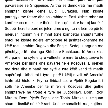
pavarësisë së Shqipërisë. Ai tha se demokrati më madh
shqiptar kishte qënë Luigj Gurakuqi. Nuk kishte
paragjykime fetare dhe as krahinore. Pasi kishte mbaruar
konferenca më kishte thënë dicka që nuk e harroj kurrë: ”
Sot për herë të parë në jetën time u ngrita në këmbë për të
nderuar intonimin e himnit tonë kombëtar shqiptar”,dhe
shtoi se kishte ndjerë emocione të jashtzakonshme në
këtë rast. Ibrahim Rugova dhe Ëngjell Sedaj u larguan me
përshtypje të mira nga Shtetet e Bashkuara të Amerikës.
Ata panë me sytë e tyre vullnetin e mirë të shqiptarëve të
Amerikës për lirinë dhe pavarësinë e Kosovës. E prekën
me dorë dhe e panë me sytë e tyre këtë vend të madh
supërfuqi. Udhëtimi i tyre i parë i këtij niveli në Amerikë
ishte akt historik. Fryma liridashëse e Pjetër Bogdanit i
solli në Amerikë për të mirën e Kosovës dhe gjithë
shqiptarëve në trojet e tyre në Jugosllavi. Dom. Rrok
Mirdita, Dom Pjetër Popaj dhe Tonin Mirakaj u treguan
shumë fisnikë në këtë rast. Unë personalisht ruaj kujtime