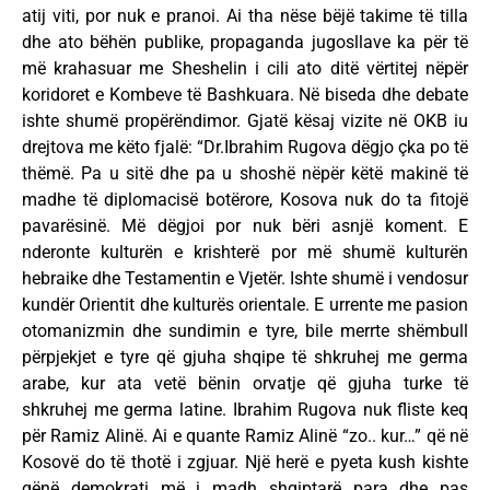
atij viti, por nuk e pranoi. Ai tha nëse bëjë takime të tilla
dhe ato bëhën publike, propaganda jugosllave ka për të
më krahasuar me Sheshelin i cili ato ditë vërtitej nëpër
koridoret e Kombeve të Bashkuara. Në biseda dhe debate
ishte shumë propërëndimor. Gjatë kësaj vizite në OKB iu
drejtova me këto fjalë: “Dr.Ibrahim Rugova dëgjo çka po të
thëmë. Pa u sitë dhe pa u shoshë nëpër këtë makinë të
madhe të diplomacisë botërore, Kosova nuk do ta fitojë
pavarësinë. Më dëgjoi por nuk bëri asnjë koment. E
nderonte kulturën e krishterë por më shumë kulturën
hebraike dhe Testamentin e Vjetër. Ishte shumë i vendosur
kundër Orientit dhe kulturës orientale. E urrente me pasion
otomanizmin dhe sundimin e tyre, bile merrte shëmbull
përpjekjet e tyre që gjuha shqipe të shkruhej me germa
arabe, kur ata vetë bënin orvatje që gjuha turke të
shkruhej me germa latine. Ibrahim Rugova nuk fliste keq
për Ramiz Alinë. Ai e quante Ramiz Alinë “zo.. kur…” që në
Kosovë do të thotë i zgjuar. Një herë e pyeta kush kishte
qënë demokrati më i madh shqiptarë para dhe pas