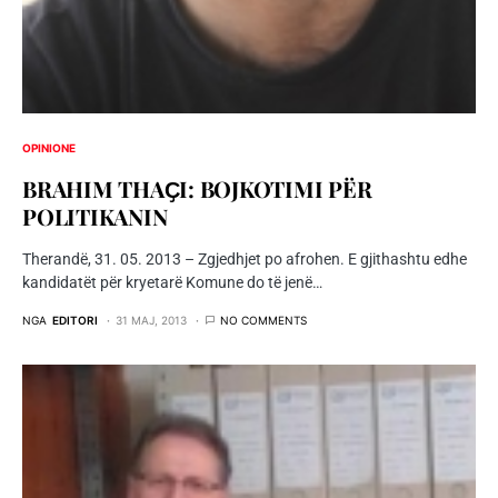
OPINIONE
BRAHIM THAҪI: BOJKOTIMI PËR
POLITIKANIN
Therandë, 31. 05. 2013 – Zgjedhjet po afrohen. E gjithashtu edhe
kandidatët për kryetarë Komune do të jenë…
NGA
EDITORI
31 MAJ, 2013
NO COMMENTS