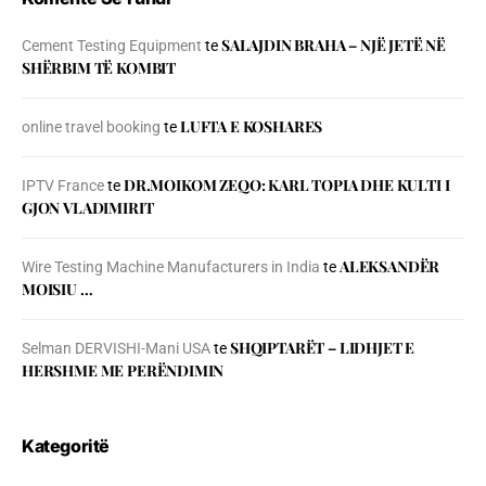
SALAJDIN BRAHA – NJЁ JETЁ NЁ
Cement Testing Equipment
te
SHЁRBIM TЁ KOMBIT
LUFTA E KOSHARES
online travel booking
te
DR.MOIKOM ZEQO: KARL TOPIA DHE KULTI I
IPTV France
te
GJON VLADIMIRIT
ALEKSANDËR
Wire Testing Machine Manufacturers in India
te
MOISIU …
SHQIPTARËT – LIDHJET E
Selman DERVISHI-Mani USA
te
HERSHME ME PERËNDIMIN
Kategoritë