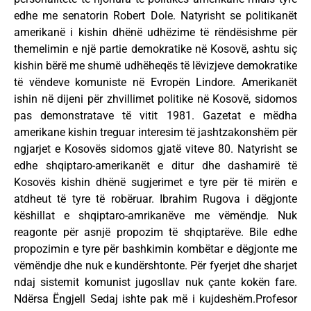
edhe me senatorin Robert Dole. Natyrisht se politikanët
amerikanë i kishin dhënë udhëzime të rëndësishme për
themelimin e një partie demokratike në Kosovë, ashtu siç
kishin bërë me shumë udhëheqës të lëvizjeve demokratike
të vëndeve komuniste në Evropën Lindore. Amerikanët
ishin në dijeni për zhvillimet politike në Kosovë, sidomos
pas demonstratave të vitit 1981. Gazetat e mëdha
amerikane kishin treguar interesim të jashtzakonshëm për
ngjarjet e Kosovës sidomos gjatë viteve 80. Natyrisht se
edhe shqiptaro-amerikanët e ditur dhe dashamirë të
Kosovës kishin dhënë sugjerimet e tyre për të mirën e
atdheut të tyre të robëruar. Ibrahim Rugova i dëgjonte
këshillat e shqiptaro-amrikanëve me vëmëndje. Nuk
reagonte për asnjë propozim të shqiptarëve. Bile edhe
propozimin e tyre për bashkimin kombëtar e dëgjonte me
vëmëndje dhe nuk e kundërshtonte. Për fyerjet dhe sharjet
ndaj sistemit komunist jugosllav nuk çante kokën fare.
Ndërsa Ëngjell Sedaj ishte pak më i kujdeshëm.Profesor