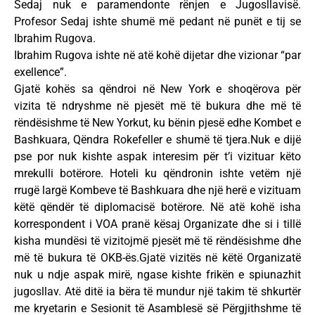
Sedaj nuk e paramendonte rënjen e Jugosllavisë.
Profesor Sedaj ishte shumë më pedant në punët e tij se
Ibrahim Rugova.
Ibrahim Rugova ishte në atë kohë dijetar dhe vizionar “par
exellence”.
Gjatë kohës sa qëndroi në New York e shoqërova për
vizita të ndryshme në pjesët më të bukura dhe më të
rëndësishme të New Yorkut, ku bënin pjesë edhe Kombet e
Bashkuara, Qëndra Rokefeller e shumë të tjera.Nuk e dijë
pse por nuk kishte aspak interesim për t’i vizituar këto
mrekulli botërore. Hoteli ku qëndronin ishte vetëm një
rrugë largë Kombeve të Bashkuara dhe një herë e vizituam
këtë qëndër të diplomacisë botërore. Në atë kohë isha
korrespondent i VOA pranë kësaj Organizate dhe si i tillë
kisha mundësi të vizitojmë pjesët më të rëndësishme dhe
më të bukura të OKB-ës.Gjatë vizitës në këtë Organizatë
nuk u ndje aspak mirë, ngase kishte frikën e spiunazhit
jugosllav. Atë ditë ia bëra të mundur një takim të shkurtër
me kryetarin e Sesionit të Asamblesë së Përgjithshme të