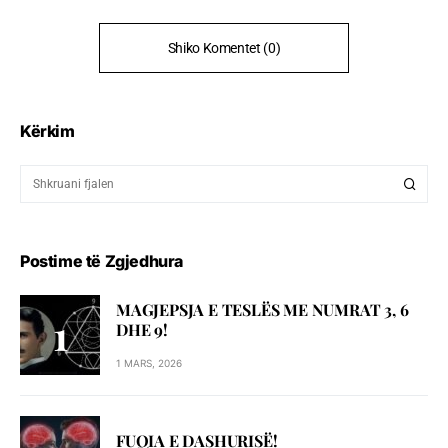
Shiko Komentet (0)
Kërkim
Postime të Zgjedhura
MAGJEPSJA E TESLËS ME NUMRAT 3, 6
DHE 9!
1 MARS, 2026
FUQIA E DASHURISË!