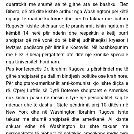
duartrokit më shumë se të gjithë ata së bashku. Elez
Biberaj që atë dite kishte ardhur nga Washingtoni për këtë
ngjarje të madhe kultorore dhe për t’u takuar me Ibahim
Rugovën kishte shënuar se të pranishmit ishin ngriturn ë
këmbë 14 herë për nderin dhe respektin e këtij burri
shqiptar që më vonë do të bëhej udhëheqësi kryesor i
lëvizjes paqësore për lirinë e Kosovës. Në bashkëpunim
me Elez Biberaj përgatitëm atë ditë një kronikë speciale
nga Universiteti Fordham.
Pas konferencës Dr. Ibrahim Rugova u përshëndet me të
githë shqiptarët pa dallim bindjesh politike ose krahinore.
Për shqiptaro-amerikanët anti-komunist kjo ishte diçka e
rë. Ç’prej Luftës së Dytë Botërore shqiptarët e Amerikës
nuk kishin pasur në mesin e tyre një personalitet kaq të
nderuar dhe të dashur. Gjatë qëndrimit prej 10 ditësh në
New York dhe në Washington Ibrahim Rugova ishte
takuar me shumë shqiptarë dhe amerikanë. Ai kishte
shkuar edhe në Washington ku shte takuar me
personalitete të njohura të politikës amerikane midis tyre