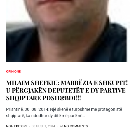
OPINIONE
MILAIM SHEFKIU: MARRËZIA E SHKUPIT!
U PËRGJAKËN DEPUTETËT E DY PARTIVE
SHQIPTARE PDSH&BDI!!!
Prishtinë, 30. 08. 2014: Një skenë e turpshme me protagonistë
shqiptarë, ka ndodhur dy ditë më parë në…
NGA
EDITORI
30 GUSHT, 2014
NO COMMENTS