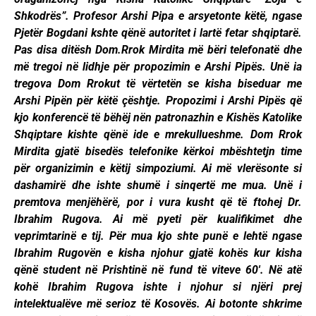
Shkodrës”. Profesor Arshi Pipa e arsyetonte këtë, ngase
Pjetër Bogdani kshte qënë autoritet i lartë fetar shqiptarë.
Pas disa ditësh Dom.Rrok Mirdita më bëri telefonatë dhe
më tregoi në lidhje për propozimin e Arshi Pipës. Unë ia
tregova Dom Rrokut të vërtetën se kisha biseduar me
Arshi Pipën për këtë çështje. Propozimi i Arshi Pipës që
kjo konferencë të bëhëj nën patronazhin e Kishës Katolike
Shqiptare kishte qënë ide e mrekullueshme. Dom Rrok
Mirdita gjatë bisedës telefonike kërkoi mbështetjn time
për organizimin e këtij simpoziumi. Ai më vlerësonte si
dashamirë dhe ishte shumë i sinqertë me mua. Unë i
premtova menjëhërë, por i vura kusht që të ftohej Dr.
Ibrahim Rugova. Ai më pyeti për kualifikimet dhe
veprimtarinë e tij. Për mua kjo shte punë e lehtë ngase
Ibrahim Rugovën e kisha njohur gjatë kohës kur kisha
qënë student në Prishtinë në fund të viteve 60′. Në atë
kohë Ibrahim Rugova ishte i njohur si njëri prej
intelektualëve më serioz të Kosovës. Ai botonte shkrime