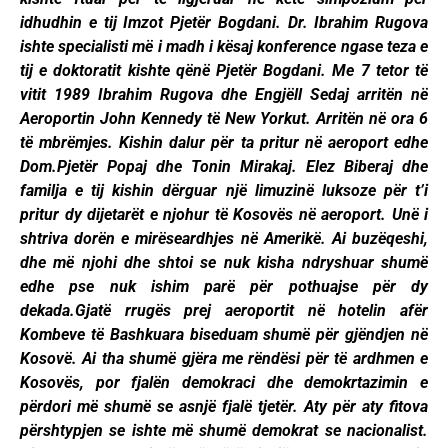
idhudhin e tij Imzot Pjetër Bogdani. Dr. Ibrahim Rugova
ishte specialisti më i madh i kësaj konference ngase teza e
tij e doktoratit kishte qënë Pjetër Bogdani. Me 7 tetor të
vitit 1989 Ibrahim Rugova dhe Engjëll Sedaj arritën në
Aeroportin John Kennedy të New Yorkut. Arritën në ora 6
të mbrëmjes. Kishin dalur për ta pritur në aeroport edhe
Dom.Pjetër Popaj dhe Tonin Mirakaj. Elez Biberaj dhe
familja e tij kishin dërguar një limuzinë luksoze për t’i
pritur dy dijetarët e njohur të Kosovës në aeroport. Unë i
shtriva dorën e mirëseardhjes në Amerikë. Ai buzëqeshi,
dhe më njohi dhe shtoi se nuk kisha ndryshuar shumë
edhe pse nuk ishim parë për pothuajse për dy
dekada.Gjatë rrugës prej aeroportit në hotelin afër
Kombeve të Bashkuara biseduam shumë për gjëndjen në
Kosovë. Ai tha shumë gjëra me rëndësi për të ardhmen e
Kosovës, por fjalën demokraci dhe demokrtazimin e
përdori më shumë se asnjë fjalë tjetër. Aty për aty fitova
përshtypjen se ishte më shumë demokrat se nacionalist.