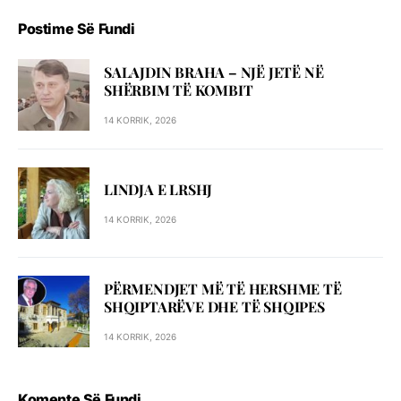
Postime Së Fundi
SALAJDIN BRAHA – NJЁ JETЁ NЁ
SHЁRBIM TЁ KOMBIT
14 KORRIK, 2026
LINDJA E LRSHJ
14 KORRIK, 2026
PËRMENDJET MË TË HERSHME TË
SHQIPTARËVE DHE TË SHQIPES
14 KORRIK, 2026
Komente Së Fundi