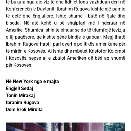
të bukura nga ajo vizitë dhe lidhjet tona vazhduan deri në
Konferencën e Daytonit. Ibrahim Rugova kishte një pamje
të qetë dhe ëngjullore. Ishte shumë i butë në fjalë dhe
biseda. Në atë kohë u bë shqiptari më i nderuar në
Amerikë. Shumica ishin të bindur se do të triumfojë lëvizja
e tij paqësore, që kishte qënë bindje e gabuar. Megjithatë
Ibrahim Rugova hapi i pari dyert e politikës amerikane për
të mirën e Kosovës. Ai ishte dhe mbetet Kristofor Kolombi
i Kosovës, sepse ai e zbuloi Amerikën që bëri aq shumë
për Kosovën.
Në New York nga e majta
Ëngjell Sedaj
Tonin Mirakaj
Ibrahim Rugova
Dom Rrok Mirdita