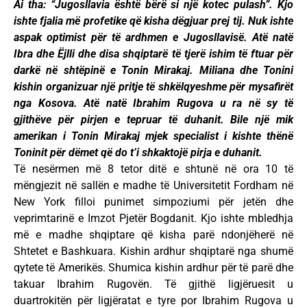
Ai tha: “Jugosllavia është bërë si një kotec pulash”. Kjo
ishte fjalia më profetike që kisha dëgjuar prej tij. Nuk ishte
aspak optimist për të ardhmen e Jugosllavisë. Atë natë
Ibra dhe Ëjlli dhe disa shqiptarë të tjerë ishim të ftuar për
darkë në shtëpinë e Tonin Mirakaj. Miliana dhe Tonini
kishin organizuar një pritje të shkëlqyeshme për mysafirët
nga Kosova. Atë natë Ibrahim Rugova u ra në sy të
gjithëve për pirjen e tepruar të duhanit. Bile një mik
amerikan i Tonin Mirakaj mjek specialist i kishte thënë
Toninit për dëmet që do t’i shkaktojë pirja e duhanit.
Të nesërmen më 8 tetor ditë e shtunë në ora 10 të
mëngjezit në sallën e madhe të Universitetit Fordham në
New York filloi punimet simpoziumi për jetën dhe
veprimtarinë e Imzot Pjetër Bogdanit. Kjo ishte mbledhja
më e madhe shqiptare që kisha parë ndonjëherë në
Shtetet e Bashkuara. Kishin ardhur shqiptarë nga shumë
qytete të Amerikës. Shumica kishin ardhur për të parë dhe
takuar Ibrahim Rugovën. Të gjithë ligjëruesit u
duartrokitën për ligjëratat e tyre por Ibrahim Rugova u