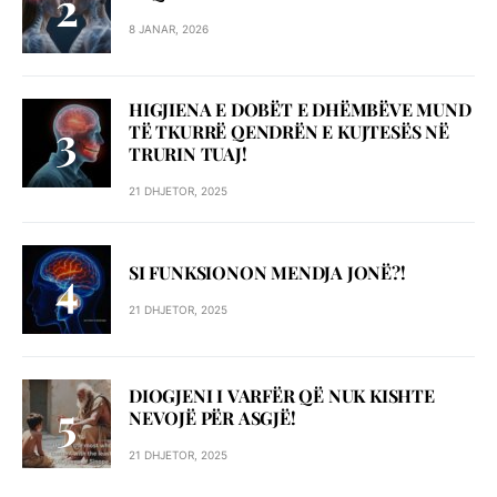
8 JANAR, 2026
HIGJIENA E DOBËT E DHËMBËVE MUND
TË TKURRË QENDRËN E KUJTESËS NË
TRURIN TUAJ!
21 DHJETOR, 2025
SI FUNKSIONON MENDJA JONË?!
21 DHJETOR, 2025
DIOGJENI I VARFËR QË NUK KISHTE
NEVOJË PËR ASGJË!
21 DHJETOR, 2025