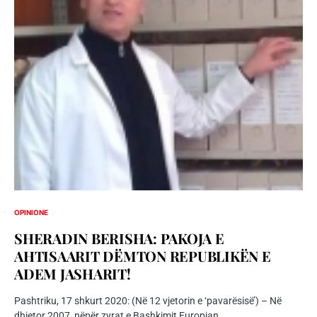
OPINIONE
SHERADIN BERISHA: PAKOJA E
AHTISAARIT DËMTON REPUBLIKËN E
ADEM JASHARIT!
Pashtriku, 17 shkurt 2020: (Në 12 vjetorin e ‘pavarësisë’) – Në
dhjetor 2007, nëpër zyrat e Bashkimit Europian…