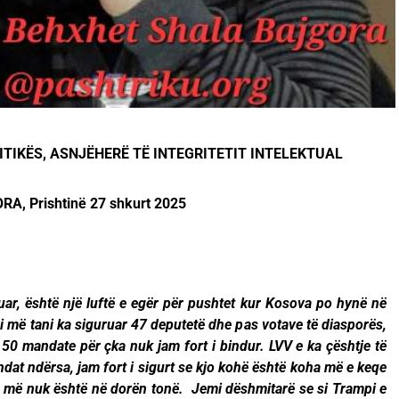
TIKËS, ASNJËHERË TË INTEGRITETIT INTELEKTUAL
A, Prishtinë 27 shkurt 2025
kuar, është një luftë e egër për pushtet kur Kosova po hynë në
eri më tani ka siguruar 47 deputetë dhe pas votave të diasporës,
 50 mandate për çka nuk jam fort i bindur. LVV e ka çështje të
dat ndërsa, jam fort i sigurt se kjo kohë është koha më e keqe
ë më nuk është në dorën tonë. Jemi dëshmitarë se si Trampi e