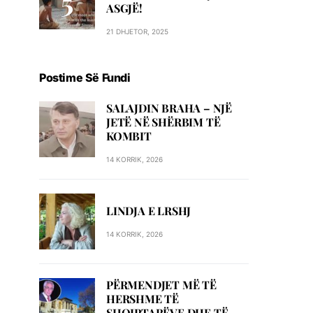
ASGJË!
21 DHJETOR, 2025
Postime Së Fundi
SALAJDIN BRAHA – NJЁ
JETЁ NЁ SHЁRBIM TЁ
KOMBIT
14 KORRIK, 2026
LINDJA E LRSHJ
14 KORRIK, 2026
PËRMENDJET MË TË
HERSHME TË
SHQIPTARËVE DHE TË