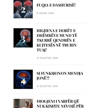
FUQIA E DASHURISË!
8 JANAR, 2026
HIGJIENA E DOBËT E
DHËMBËVE MUND TË
TKURRË QENDRËN E
KUJTESËS NË TRURIN
TUAJ!
21 DHJETOR, 2025
SI FUNKSIONON MENDJA
JONË?!
21 DHJETOR, 2025
DIOGJENI I VARFËR QË
NUK KISHTE NEVOJË PËR