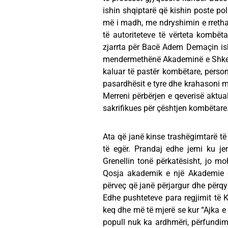
ishin shqiptarë që kishin poste pol
më i madh, me ndryshimin e rretha
të autoriteteve të vërteta kombëta
zjarrta për Bacë Adem Demaçin is
mendermethënë Akademinë e Shkenc
kaluar të pastër kombëtare, person
pasardhësit e tyre dhe krahasoni me
Merreni përbërjen e qeverisë aktua
sakrifikues për çështjen kombëtare
Ata që janë kinse trashëgimtarë të
të egër. Prandaj edhe jemi ku j
Grenellin tonë përkatësisht, jo mo
Qosja akademik e një Akademie 
përveç që janë përjargur dhe përqyrr
Edhe pushteteve para regjimit të K
keq dhe më të mjerë se kur “Ajka e 
popull nuk ka ardhmëri, përfundimi