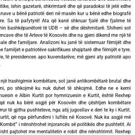
itike, ishin gazetarë, shkrimtarë dhe që paradoksi të jetë edhe
nave u bënë patriotë deri në masën kur u bënë edhe biografë
re. Sa të pafytyrë! Ata që kanë shkruar fjalë dhe fjalime të
hin bashkëpunëtorë të UDB – së dhe dëshmitarë. Shiheni sot
ave dhe të Arteve të Kosovës dhe na gjeni dikend me një të
ale dhe familjare. Analizoni ku janë të sistemuar fëmijët dhe
 familjet e patriotëve sakrifikues shqiptarë dhe fëmijët e tyre.
le, të presidences apo kuvendarëve, më gjeni aty patriotë apo
.
 një trashigimie kombëtare, sot janë antikombëtarë brutal dhe
emi, po shkojmë ku nuk duhet të shkojmë. Edhe ne e kemi
huesin e Albin Kurtit por hymnizuesin e Kurtit, është Rexhep
që nuk ka bërë asgjë për Kosovën dhe çështjen kombëtare
ur të gjitha pushteteve, nga atij jugosllav e deri te ky i Kurtit.
urtit, që nga përfundimi i luftës në Kosovë. Nuk ka asgjë më
Kombit” i nënshtrohet injorancës së politikës dhe pushtetit. Ai
sht pajtohet me mentalitetin e robit dhe nënshtrimit. Rexhep