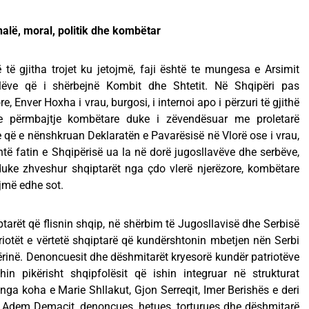
onalë, moral, politik dhe kombëtar
të gjitha trojet ku jetojmë, faji është te mungesa e Arsimit
lëve që i shërbejnë Kombit dhe Shtetit. Në Shqipëri pas
e, Enver Hoxha i vrau, burgosi, i internoi apo i përzuri të gjithë
dhe përmbajtje kombëtare duke i zëvendësuar me proletarë
e që e nënshkruan Deklaratën e Pavarësisë në Vlorë ose i vrau,
ntë fatin e Shqipërisë ua la në dorë jugosllavëve dhe serbëve,
duke zhveshur shqiptarët nga çdo vlerë njerëzore, kombëtare
ajmë edhe sot.
iptarët që flisnin shqip, në shërbim të Jugosllavisë dhe Serbisë
triotët e vërtetë shqiptarë që kundërshtonin mbetjen nën Serbi
inë. Denoncuesit dhe dëshmitarët kryesorë kundër patriotëve
hin pikërisht shqipfolësit që ishin integruar në strukturat
nga koha e Marie Shllakut, Gjon Serreqit, Imer Berishës e deri
ë Adem Demaçit, denoncues, hetues, torturues dhe dëshmitarë