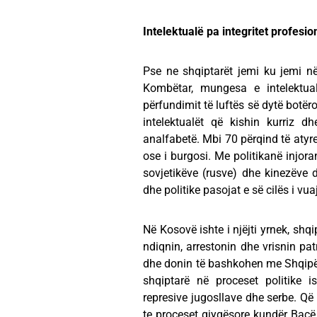
Intelektualë pa integritet profesi
Pse ne shqiptarët jemi ku jemi në 
Kombëtar, mungesa e intelektua
përfundimit të luftës së dytë botëror
intelektualët që kishin kurriz 
analfabetë. Mbi 70 përqind të atyr
ose i burgosi. Me politikanë injora
sovjetikëve (rusve) dhe kinezëve 
dhe politike pasojat e së cilës i vu
Në Kosovë ishte i njëjti yrnek, shq
ndiqnin, arrestonin dhe vrisnin pa
dhe donin të bashkohen me Shqipër
shqiptarë në proceset politike is
represive jugosllave dhe serbe. Që 
te proceset gjyqësore kundër Bac