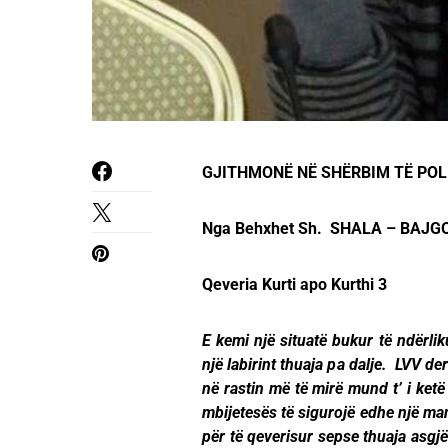
GJITHMONË NË SHËRBIM TË POLI
Nga Behxhet Sh. SHALA – BAJGOR
Qeveria Kurti apo Kurthi 3
E kemi një situatë bukur të ndërli
një labirint thuaja pa dalje. LVV d
në rastin më të mirë mund t’ i ketë
mbijetesës të sigurojë edhe një man
për të qeverisur sepse thuaja asgj