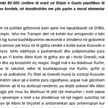
mbi 80.000 civilëve të vrarë në Rripin e Gazës planifikon të
 dhe bordele, në kundërshtim me çdo parim a moral elementar
esh në politikë gjithmonë kam qenë me republikanët në SHBA,
mpin. Isha me Trampin deri në kohën kur arrogancën e bëri
ë ligj kurse bashkëpunimin ekonomik e shndërroi në gjobvënie
i emisar për kriza në të gjitha vendet e botës kurse Kosovën e
trave. Ishte ndërhyrje e pashembullt dhe jodiplomatike para
po t’i kishte Albin Kurti të gjitha ato që i thotë Grenelli, nuk
dhe aq brutalisht siç reagoi. Asgjë nuk e ka dobësuar Kurtin,
he të takohet, edhe të bashkëpunojë me Kurtin, qoftë si
itës së ardhshme. Po flitet se Grenelli mund ta vizitojë Kosovën
ëndrim sikur që e kishte para zgjedhjeve, aspak nuk gëzohem
ëllimin që të na dorëzojë vendimin, pa drejtë ankese! Me Albin
gjë, për mua ka dështuar të jetë një menaxher i mirë sepse
 qeverisjen e mirë e ka shndërruar në një regjim autoritar, në
sye që Albini të linçohet si antiamerikan apo antievropian kur