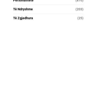
Personalitete
(870)
Të Ndryshme
(203)
Të Zgjedhura
(25)