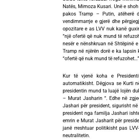
Natës, Mimoza Kusari. Unë e shoh n
pakos Tramp – Putin, atëherë do
vendimmarrje e gjerë dhe përgjegjë
opozitare e as LVV nuk kanë guxim
“një ofertë që nuk mund të refuzohe
nesër e nënshkruan në Shtëpinë e
Tramp në njërën dorë e ka lapsin ku
“ofertë që nuk mund të refuzohet…”
Kur të vjenë koha e President
automatikisht. Dëgjova se Kurti n
presidentin mund ta luajë lojën du
– Murat Jasharin “. Edhe në zgje
Jashari për president, sigurisht n
president nga familja Jashari isht
emrin e Murat Jasharit për preside
janë rreshtuar politikisht pas LV
neutralitetin.