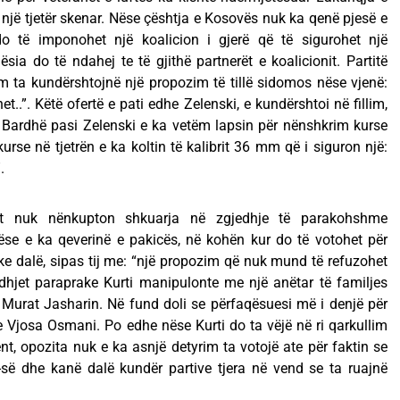
jë tjetër skenar. Nëse çështja e Kosovës nuk ka qenë pjesë e
 të imponohet një koalicion i gjerë që të sigurohet një
sia do të ndahej te të gjithë partnerët e koalicionit. Partitë
 ta kundërshtojnë një propozim të tillë sidomos nëse vjenë:
t..”. Këtë ofertë e pati edhe Zelenski, e kundërshtoi në fillim,
 Bardhë pasi Zelenski e ka vetëm lapsin për nënshkrim kurse
rse në tjetrën e ka koltin të kalibrit 36 mm që i siguron një:
.
it nuk nënkupton shkuarja në zgjedhje të parakohshme
ëse e ka qeverinë e pakicës, në kohën kur do të votohet për
ke dalë, sipas tij me: “një propozim që nuk mund të refuzohet
dhjet paraprake Kurti manipulonte me një anëtar të familjes
ë Murat Jasharin. Në fund doli se përfaqësuesi më i denjë për
e Vjosa Osmani. Po edhe nëse Kurti do ta vëjë në ri qarkullim
nt, opozita nuk e ka asnjë detyrim ta votojë ate për faktin se
V-së dhe kanë dalë kundër partive tjera në vend se ta ruajnë