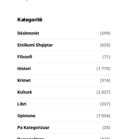
Kategoritë
Dëshmorët
(299)
Etnikumi Shqiptar
(633)
Filozofi
(71)
Histori
(1 770)
Krimet
(316)
Kulturë
(2 027)
Libri
(237)
Opinione
(7 034)
Pa Kategorizuar
(35)