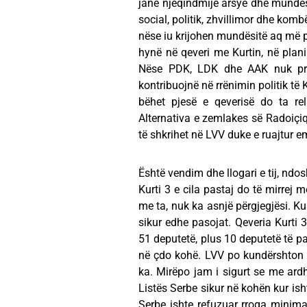
janë njëqindmijë arsye dhe mundës
social, politik, zhvillimor dhe kom
nëse iu krijohen mundësitë aq më p
hynë në qeveri me Kurtin, në plani
Nëse PDK, LDK dhe AAK nuk pran
kontribuojnë në rrënimin politik të 
bëhet pjesë e qeverisë do ta r
Alternativa e zemlakes së Radoiçiq
të shkrihet në LVV duke e ruajtur e
Është vendim dhe llogari e tij, ndos
Kurti 3 e cila pastaj do të mirrej 
me ta, nuk ka asnjë përgjegjësi. K
sikur edhe pasojat. Qeveria Kurt
51 deputetë, plus 10 deputetë të p
në çdo kohë. LVV po kundërshton k
ka. Mirëpo jam i sigurt se me ard
Listës Serbe sikur në kohën kur is
Serbe ishte refuzuar rroga minimal