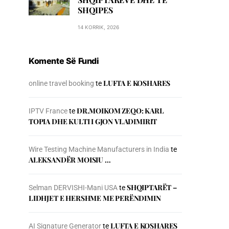
SHQIPES
14 KORRIK, 2026
Komente Së Fundi
LUFTA E KOSHARES
online travel booking
te
DR.MOIKOM ZEQO: KARL
IPTV France
te
TOPIA DHE KULTI I GJON VLADIMIRIT
Wire Testing Machine Manufacturers in India
te
ALEKSANDËR MOISIU …
SHQIPTARËT –
Selman DERVISHI-Mani USA
te
LIDHJET E HERSHME ME PERËNDIMIN
LUFTA E KOSHARES
AI Signature Generator
te