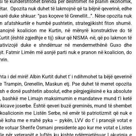
i të kundërshtohet brenda për dështimet në planin ekonomik,
bëtar. Opozita nuk duhet të lakmojnë që ta bëjnë qeverinë, edhe
arë duke shkuar: “pas koçeve të Grenellit…”. Nëse opozita nuk
n afatshkurtër e humbë pushtetin, strategjikisht fiton shumë.
ojnë koalicion me Kurtin, në mënyrë konstruktive do të
Kurtit (është zgjedhje e tij) sikur që NISMA -në, që po lakmon të
elativizojë duke e shndërruar në mendermethënë Guxo dhe
it. Fatmir Limën më asnjë parti nuk e pranon në koalicion, do
mrin.
hta i del mirë! Albin Kurtit duhet t’ i ndihmohet ta bëjë qeverinë
me Trampin, Grenellin, Maskun etj. Pse duhet të merret opozita
ush e donë pushtetin absolut, edhe përgjegjësinë e ka absolute
i 3, bashkë me Limajn maksimumin e mandateve mund t’i ketë
akicave joserbe. Është qeveri buzë greminës, mund të shembet
oalicionin me Listën Serbe, në emër të patriotizmit që nuk e
hë koha me e rrahë pyka – pykën, LVV do t’ i pranojë votat e
hte votuar Sherife Osmani presidente apo kur me votat e Listes
e për veteranët e luftës ku kishte ndërmjetësuar Lakuriqja e