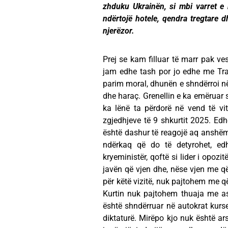
zhduku Ukrainën, si mbi varret e 
ndërtojë hotele, qendra tregtare
njerëzor.
Prej se kam filluar të marr pak v
jam edhe tash por jo edhe me Tra
parim moral, dhunën e shndërroi n
dhe haraç. Grenellin e ka emëruar s
ka lënë ta përdorë në vend të vi
zgjedhjeve të 9 shkurtit 2025. Edhe 
është dashur të reagojë aq anshëm 
ndërkaq që do të detyrohet, ed
kryeministër, qoftë si lider i opoz
javën që vjen dhe, nëse vjen me q
për këtë vizitë, nuk pajtohem me q
Kurtin nuk pajtohem thuaja me as
është shndërruar në autokrat kurse
diktaturë. Mirëpo kjo nuk është ar