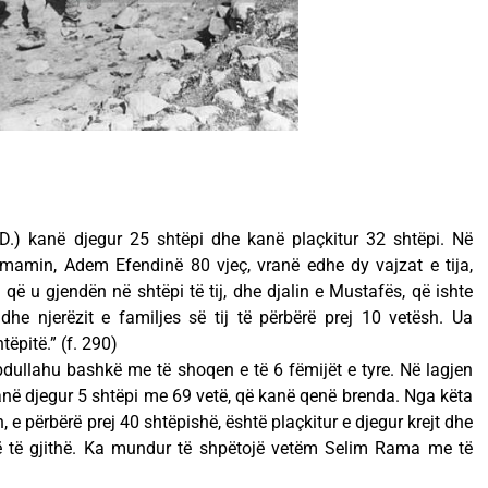
 D.) kanë djegur 25 shtëpi dhe kanë plaçkitur 32 shtëpi. Në
imamin, Adem Efendinë 80 vjeç, vranë edhe dy vajzat e tija,
 që u gjendën në shtëpi të tij, dhe djalin e Mustafës, që ishte
 dhe njerëzit e familjes së tij të përbërë prej 10 vetësh. Ua
ëpitë.” (f. 290)
dullahu bashkë me të shoqen e të 6 fëmijët e tyre. Në lagjen
janë djegur 5 shtëpi me 69 vetë, që kanë qenë brenda. Nga këta
 e përbërë prej 40 shtëpishë, është plaçkitur e djegur krejt dhe
arë të gjithë. Ka mundur të shpëtojë vetëm Selim Rama me të