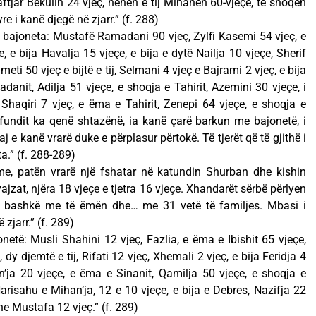
ftjar Bekulin 24 vjeç, nënën e tij Mihanen 60-vjeçe, të shoqen
e i kanë djegë në zjarr.” (f. 288)
 bajoneta: Mustafë Ramadani 90 vjeç, Zylfi Kasemi 54 vjeç, e
e, e bija Havalja 15 vjeçe, e bija e dytë Nailja 10 vjeçe, Sherif
i 50 vjeç e bijtë e tij, Selmani 4 vjeç e Bajrami 2 vjeç, e bija
anit, Adilja 51 vjeçe, e shoqja e Tahirit, Azemini 30 vjeçe, i
Shaqiri 7 vjeç, e ëma e Tahirit, Zenepi 64 vjeçe, e shoqja e
 fundit ka qenë shtazënë, ia kanë çarë barkun me bajonetë, i
aj e kanë vrarë duke e përplasur përtokë. Të tjerët që të gjithë i
a.” (f. 288-289)
hme, patën vrarë një fshatar në katundin Shurban dhe kishin
ajzat, njëra 18 vjeçe e tjetra 16 vjeçe. Xhandarët sërbë përlyen
në bashkë me të ëmën dhe… me 31 vetë të familjes. Mbasi i
zjarr.” (f. 289)
të: Musli Shahini 12 vjeç, Fazlia, e ëma e Ibishit 65 vjeçe,
 dy djemtë e tij, Rifati 12 vjeç, Xhemali 2 vjeç, e bija Feridja 4
’ja 20 vjeçe, e ëma e Sinanit, Qamilja 50 vjeçe, e shoqja e
 Harisahu e Mihan’ja, 12 e 10 vjeçe, e bija e Debres, Nazifja 22
dhe Mustafa 12 vjeç.” (f. 289)