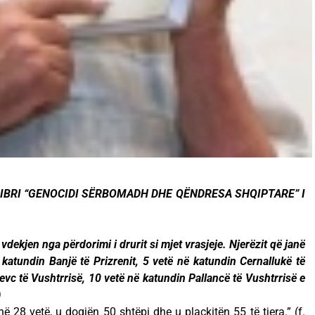
A LIBRI “GENOCIDI SËRBOMADH DHE QËNDRESA SHQIPTARE” I
dekjen nga përdorimi i drurit si mjet vrasjeje. Njerëzit që janë
katundin Banjë të Prizrenit, 5 vetë në katundin Cernallukë të
evc të Vushtrrisë, 10 vetë në katundin Pallancë të Vushtrrisë e
)
ë 28 vetë, u dogjën 50 shtëpi dhe u plaçkitën 55 të tjera.” (f.