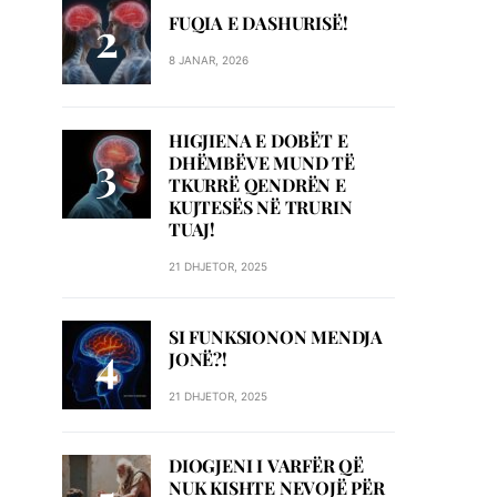
FUQIA E DASHURISË!
8 JANAR, 2026
HIGJIENA E DOBËT E
DHËMBËVE MUND TË
TKURRË QENDRËN E
KUJTESËS NË TRURIN
TUAJ!
21 DHJETOR, 2025
SI FUNKSIONON MENDJA
JONË?!
21 DHJETOR, 2025
DIOGJENI I VARFËR QË
NUK KISHTE NEVOJË PËR