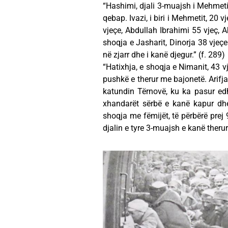
“Hashimi, djali 3-muajsh i Mehmeti
qebap. Ivazi, i biri i Mehmetit, 20 v
vjeçe, Abdullah Ibrahimi 55 vjeç, 
shoqja e Jasharit, Dinorja 38 vjeçe
në zjarr dhe i kanë djegur.” (f. 289)
“Hatixhja, e shoqja e Nimanit, 43 
pushkë e therur me bajonetë. Arifj
katundin Tërnovë, ku ka pasur edhe
xhandarët sërbë e kanë kapur dhe
shoqja me fëmijët, të përbërë prej 
djalin e tyre 3-muajsh e kanë theru