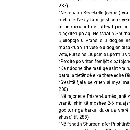
287)
“Në fshatin Keqekollë (sërbët) vr
mëhallë. Në dy familje shpëtoi vetë
të përmendurit në luftërat për lir
plaçkitën po aq. Në fshatin Shurba
Bjellopojë u vranë e u dogjën n
masakruan 14 vetë e u dogjën disa s
vetë, kurse në Llupcin e Epërm u vra
“Përditë po vriten fëmijët e pafajs
“Ka ndodhë dhe rasti që asht vra nan
patrulla tjetër që e ka therë edhe f
“S’është fjala se vriten si mysliman
288)
“Në rajonet e Prizren-Lumës janë v
vranë, ishin të moshës 2-6 muajs
goditur nga barku, duke ua vrarë
shuar.” (f. 288)
“Në fshatin Shurban afër Prishtinë