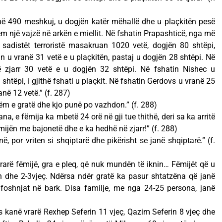
anë 490 meshkuj, u dogjën katër mëhallë dhe u plaçkitën pesë
m një vajzë në arkën e miellit. Në fshatin Prapashticë, nga më
i, sadistët terroristë masakruan 1020 vetë, dogjën 80 shtëpi,
n u vranë 31 vetë e u plaçkitën, pastaj u dogjën 28 shtëpi. Në
ë zjarr 30 vetë e u dogjën 32 shtëpi. Në fshatin Nishec u
htëpi, i gjithë fshati u plaçkit. Në fshatin Gerdovs u vranë 25
në 12 vetë.” (f. 287)
hëm e gratë dhe kjo punë po vazhdon.” (f. 288)
a, e fëmija ka mbetë 24 orë në gji tue thithë, deri sa ka arritë
ëmijën me bajonetë dhe e ka hedhë në zjarr!” (f. 288)
ë, por vriten si shqiptarë dhe pikërisht se janë shqiptarë.” (f.
rarë fëmijë, gra e pleq, që nuk mundën të iknin… Fëmijët që u
h dhe 2-3vjeç. Ndërsa ndër gratë ka pasur shtatzëna që janë
 foshnjat në bark. Disa familje, me nga 24-25 persona, janë
s kanë vrarë Rexhep Seferin 11 vjeç, Qazim Seferin 8 vjeç dhe