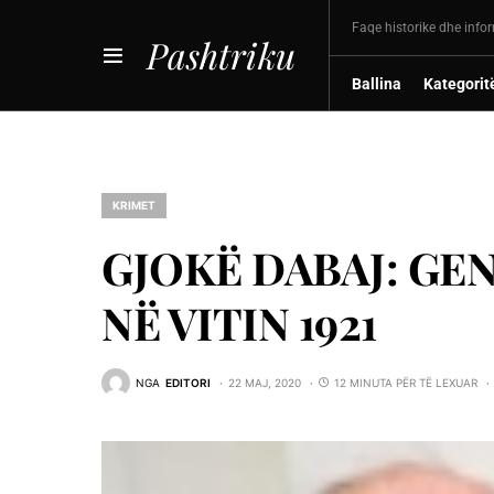
Faqe historike dhe info
Pashtriku
Ballina
Kategorit
KRIMET
GJOKË DABAJ: GE
NË VITIN 1921
NGA
EDITORI
22 MAJ, 2020
12 MINUTA PËR TË LEXUAR