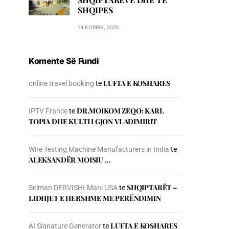
SHQIPES
14 KORRIK, 2026
Komente Së Fundi
LUFTA E KOSHARES
online travel booking
te
DR.MOIKOM ZEQO: KARL
IPTV France
te
TOPIA DHE KULTI I GJON VLADIMIRIT
Wire Testing Machine Manufacturers in India
te
ALEKSANDËR MOISIU …
SHQIPTARËT –
Selman DERVISHI-Mani USA
te
LIDHJET E HERSHME ME PERËNDIMIN
LUFTA E KOSHARES
AI Signature Generator
te