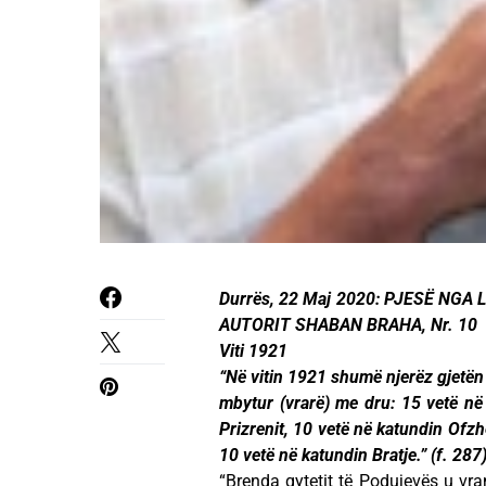
Durrës, 22 Maj 2020: PJESË NG
AUTORIT SHABAN BRAHA, Nr. 10
Viti 1921
“Në vitin 1921 shumë njerëz gjetën v
mbytur (vrarë) me dru: 15 vetë në 
Prizrenit, 10 vetë në katundin Ofzh
10 vetë në katundin Bratje.” (f. 287
“Brenda qytetit të Podujevës u vran