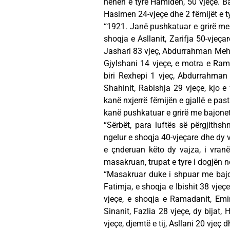
nënën e tyre Hamiden, 50 vjeçe. Ba
Hasimen 24-vjeçe dhe 2 fëmijët e tyr
“1921. Janë pushkatuar e grirë me
shoqja e Asllanit, Zarifja 50-vjeçar
Jashari 83 vjeç, Abdurrahman Mehmet
Gjylshani 14 vjeçe, e motra e Ramad
biri Rexhepi 1 vjeç, Abdurrahman 
Shahinit, Rabishja 29 vjeçe, kjo e
kanë nxjerrë fëmijën e gjallë e past
kanë pushkatuar e grirë me bajonet
“Sërbët, para luftës së përgjiths
ngelur e shoqja 40-vjeçare dhe dy v
e çnderuan këto dy vajza, i vra
masakruan, trupat e tyre i dogjën në 
“Masakruar duke i shpuar me bajone
Fatimja, e shoqja e Ibishit 38 vjeçe,
vjeçe, e shoqja e Ramadanit, Emin
Sinanit, Fazlia 28 vjeçe, dy bijat,
vjeçe, djemtë e tij, Asllani 20 vjeç 