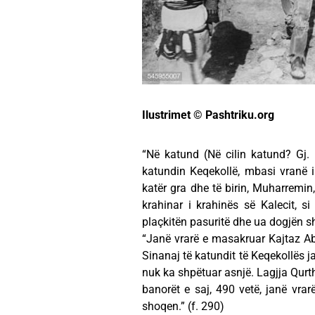
Ilustrimet © Pashtriku.org
“Në katund (Në cilin katund? Gj.
katundin Keqekollë, mbasi vranë 
katër gra dhe të birin, Muharremin,
krahinar i krahinës së Kalecit, si
plaçkitën pasuritë dhe ua dogjën sht
“Janë vrarë e masakruar Kajtaz Ab
Sinanaj të katundit të Keqekollës 
nuk ka shpëtuar asnjë. Lagjja Qurth,
banorët e saj, 490 vetë, janë vr
shoqen.” (f. 290)