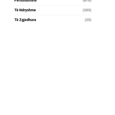
Personalitete
(870)
Të Ndryshme
(203)
Të Zgjedhura
(25)