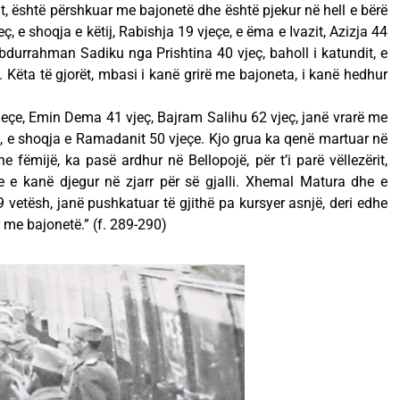
t, është përshkuar me bajonetë dhe është pjekur në hell e bërë
jeç, e shoqja e këtij, Rabishja 19 vjeçe, e ëma e Ivazit, Azizja 44
Abdurrahman Sadiku nga Prishtina 40 vjeç, baholl i katundit, e
. Këta të gjorët, mbasi i kanë grirë me bajoneta, i kanë hedhur
vjeçe, Emin Dema 41 vjeç, Bajram Salihu 62 vjeç, janë vrarë me
a, e shoqja e Ramadanit 50 vjeçe. Kjo grua ka qenë martuar në
 fëmijë, ka pasë ardhur në Bellopojë, për t’i parë vëllezërit,
 e kanë djegur në zjarr për së gjalli. Xhemal Matura dhe e
9 vetësh, janë pushkatuar të gjithë pa kursyer asnjë, deri edhe
r me bajonetë.” (f. 289-290)