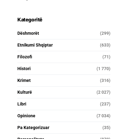
Kategoritë
Dëshmorët
(299)
Etnikumi Shqiptar
(633)
Filozofi
(71)
Histori
(1 770)
Krimet
(316)
Kulturë
(2 027)
Libri
(237)
Opinione
(7 034)
Pa Kategorizuar
(35)