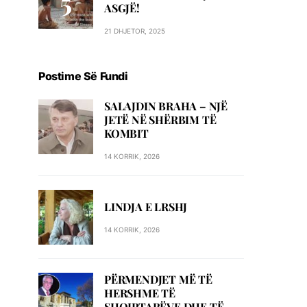
ASGJË!
21 DHJETOR, 2025
Postime Së Fundi
SALAJDIN BRAHA – NJЁ
JETЁ NЁ SHЁRBIM TЁ
KOMBIT
14 KORRIK, 2026
LINDJA E LRSHJ
14 KORRIK, 2026
PËRMENDJET MË TË
HERSHME TË
SHQIPTARËVE DHE TË