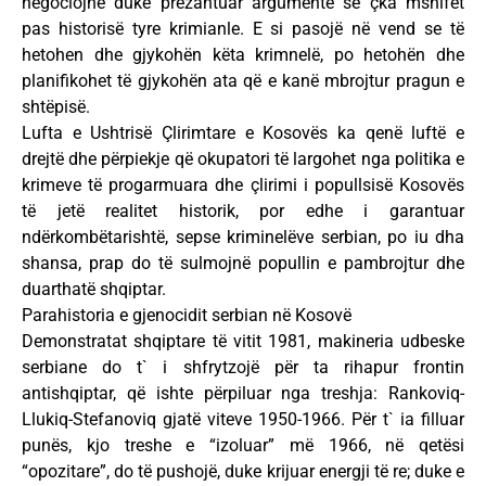
negociojnë duke prezantuar argumente se çka mshifet
pas historisë tyre krimianle. E si pasojë në vend se të
hetohen dhe gjykohën këta krimnelë, po hetohën dhe
planifikohet të gjykohën ata që e kanë mbrojtur pragun e
shtëpisë.
Lufta e Ushtrisë Çlirimtare e Kosovës ka qenë luftë e
drejtë dhe përpiekje që okupatori të largohet nga politika e
krimeve të progarmuara dhe çlirimi i popullsisë Kosovës
të jetë realitet historik, por edhe i garantuar
ndërkombëtarishtë, sepse kriminelëve serbian, po iu dha
shansa, prap do të sulmojnë popullin e pambrojtur dhe
duarthatë shqiptar.
Parahistoria e gjenocidit serbian në Kosovë
Demonstratat shqiptare të vitit 1981, makineria udbeske
serbiane do t` i shfrytzojë për ta rihapur frontin
antishqiptar, që ishte përpiluar nga treshja: Rankoviq-
Llukiq-Stefanoviq gjatë viteve 1950-1966. Për t` ia filluar
punës, kjo treshe e “izoluar” më 1966, në qetësi
“opozitare”, do të pushojë, duke krijuar energji të re; duke e