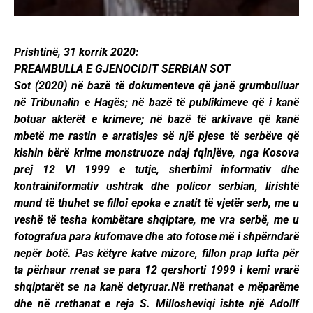
Prishtinë, 31 korrik 2020:
PREAMBULLA E GJENOCIDIT SERBIAN SOT
Sot (2020) në bazë të dokumenteve që janë grumbulluar
në Tribunalin e Hagës; në bazë të publikimeve që i kanë
botuar akterët e krimeve; në bazë të arkivave që kanë
mbetë me rastin e arratisjes së një pjese të serbëve që
kishin bërë krime monstruoze ndaj fqinjëve, nga Kosova
prej 12 VI 1999 e tutje, sherbimi informativ dhe
kontrainiformativ ushtrak dhe policor serbian, lirishtë
mund të thuhet se filloi epoka e znatit të vjetër serb, me u
veshë të tesha kombëtare shqiptare, me vra serbë, me u
fotografua para kufomave dhe ato fotose më i shpërndarë
nepër botë. Pas këtyre katve mizore, fillon prap lufta për
ta përhaur rrenat se para 12 qershorti 1999 i kemi vrarë
shqiptarët se na kanë detyruar.Në rrethanat e mëparëme
dhe në rrethanat e reja S. Millosheviqi ishte një Adollf