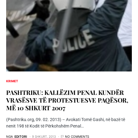
KRIMET
PASHTRIKU: KALLËZIM PENAL KUNDËR
VRASËSVE TË PROTESTUESVE PAQËSOR,
MË 10 SHKURT 2007
(Pashtriku.org, 09. 02. 2013) – Avokati Tomë Gashi, në bazë të
nenit 198 të Kodit të Përkohshëm Penal…
NGA
EDITORI
9 SHKURT, 2013
NO COMMENTS