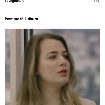
Të Zgjedhura
(25)
Postime të Lidhura