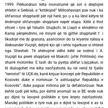
1999. Përkundrazi këta monstrumë që sot e drejtojnë
shtetin e Serbisë, e “kritikojnë” Millosheviqin pse nuk i ka
shfarosur shqiptarët për një herë, po u a ka lënë këtyre të
ëndrrojnë shfarosjën shqiptare nepër etapa. Këtë e thot
oficeri i tyre që fshatin Shajkofc të Llapit e shndërroi në
Kamp përqëndrimi, në mnyrë që të gjithë shqiptarët t` i
likudojë me dy granata, asancionin do ta kryente njësia e
Aleksander Vuçiqit, detyrë kjo që i ishte ngarkuar si shtesë
nga Shesheli. Të shënojmë edhe këtë se nxënsi i A.
Vuçiqit ka prerë shqiptarë në Makofc (afër Prihtinës) me
sharrë motorrike. E tash do ta pyetja atëfar Llajçakun, si
të dialogohet me këta neofashistë, ku në vend të fjalës
“terrorist” të UÇK-ës, kanë krijuar koncept për Republikën e
Kosovës duke e nominuar “e ashtuqajtur Republika e
Kosovës”, duke paguar miliona për ta defaktorizuar. Nuk
është çudi për këta, por është anomali se si BE ende nuk
po dijnë ta lexojnë politikën e tyre kripto neofashiste.
Mandej politikën e tyre nuk po e dijnë ta lexojnë e as ta