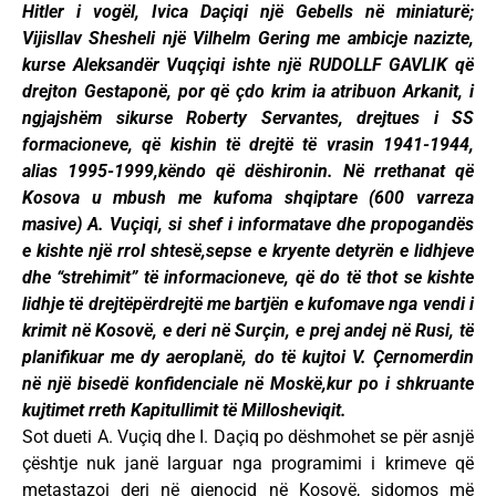
Hitler i vogël, Ivica Daçiqi një Gebells në miniaturë;
Vijisllav Shesheli një Vilhelm Gering me ambicje nazizte,
kurse Aleksandër Vuqçiqi ishte një RUDOLLF GAVLIK që
drejton Gestaponë, por që çdo krim ia atribuon Arkanit, i
ngjajshëm sikurse Roberty Servantes, drejtues i SS
formacioneve, që kishin të drejtë të vrasin 1941-1944,
alias 1995-1999,këndo që dëshironin. Në rrethanat që
Kosova u mbush me kufoma shqiptare (600 varreza
masive) A. Vuçiqi, si shef i informatave dhe propogandës
e kishte një rrol shtesë,sepse e kryente detyrën e lidhjeve
dhe “strehimit” të informacioneve, që do të thot se kishte
lidhje të drejtëpërdrejtë me bartjën e kufomave nga vendi i
krimit në Kosovë, e deri në Surçin, e prej andej në Rusi, të
planifikuar me dy aeroplanë, do të kujtoi V. Çernomerdin
në një bisedë konfidenciale në Moskë,kur po i shkruante
kujtimet rreth Kapitullimit të Millosheviqit.
Sot dueti A. Vuçiq dhe I. Daçiq po dëshmohet se për asnjë
çështje nuk janë larguar nga programimi i krimeve që
metastazoi deri në gjenocid në Kosovë, sidomos më