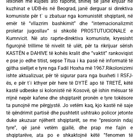
lexohën me kujdes ato raporte, shihej se janë krijuar në
kuzhinat e UDB-ës në Beograd, janë derguar si direktiva
komuniste për t` u zbatuar nga komunistët shqiptarë, në
emër të “vllazrim bashkimit” dhe “internacionalizmit
proletar jugosllav” si shkollë PROSTUTUCIONALE e
Kumrvicit. Në ato raprte-direktiva komuniste, kryesisht
figurojnë trillime të nivelit të ulët, për ta rikrijuar sërish
KASTËN e DAHIVE të kohës kralit dhe “vaktit” rankoviqist
e pse jo edhe titist, sepse Titua i ka pasë në informatë të
gjitha sielljet e tyre nga Fadil Hoxha më 1967.Rikolonizimi
ishte aktualizuar, për të sigurar para nga buxheti I RSFJ-
ës, e për t`i kthyer për here të DYTË apo të TRETË, këtë
kastë udbeske si kolonistë në Kosovë, që ishin mësuar të
rrijnë nepër kafene dhe shqiptarët pronën e tyre tokësore
ta punojnë me përgjystë. Jo vetëm kaq, kjo kastë në saje
të qëndrimit partisë dhe pushtetit ushtrako policor jetonte
duke akuzuar njëherit shqiptarët, se me “presionin ndaj
tyre”, që janë vetëm gjallë, dhe prap me fajin e
shqiptarëve, ata po e shkaktojnë këtë “fenomen të