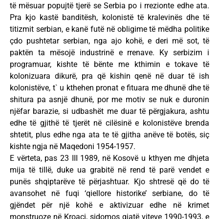
të mësuar popujtë tjerë se Serbia po i rrezionte edhe ata.
Pra kjo kastë banditësh, kolonistë të kralevinës dhe të
titizmit serbian, e kanë futë në obligime të mëdha politike
çdo pushtetar serbian, nga ajo kohë, e deri më sot, të
paktën ta mësojë industrinë e rrenave. Ky serbizim i
programuar, kishte të bënte me kthimin e tokave të
kolonizuara dikurë, pra që kishin qenë në duar të ish
kolonistëve, t` u kthehen pronat e fituara me dhunë dhe të
shitura pa asnjë dhunë, por me motiv se nuk e duronin
njëfar barazie, si udbashët me duar të përgjakura, ashtu
edhe të gjithë të tjerët në cilësinë e kolonistëve brenda
shtetit, plus edhe nga ata te të gjitha anëve të botës, siç
kishte ngja në Maqedoni 1954-1957.
E vërteta, pas 23 III 1989, në Kosovë u kthyen me dhjeta
mija të tillë, duke ua grabitë në rend të parë vendet e
punës shqiptarëve të përjashtuar. Kjo shtresë që do të
avansohet në fuqi ‘qiellore historike’ serbiane, do të
gjëndet për një kohë e aktivizuar edhe në krimet
monstruoze në Kroaci, sidomos gjatë viteve 1990-1993, e