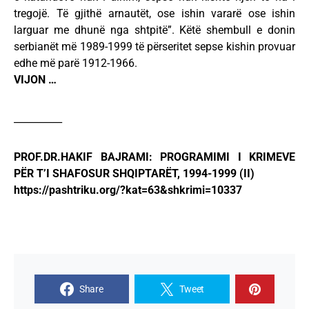
tregojë. Të gjithë arnautët, ose ishin vararë ose ishin
larguar me dhunë nga shtpitë”. Këtë shembull e donin
serbianët më 1989-1999 të përseritet sepse kishin provuar
edhe më parë 1912-1966.
VIJON …
__________
PROF.DR.HAKIF BAJRAMI: PROGRAMIMI I KRIMEVE
PËR T’I SHAFOSUR SHQIPTARËT, 1994-1999 (II)
https://pashtriku.org/?kat=63&shkrimi=10337
Share
Tweet