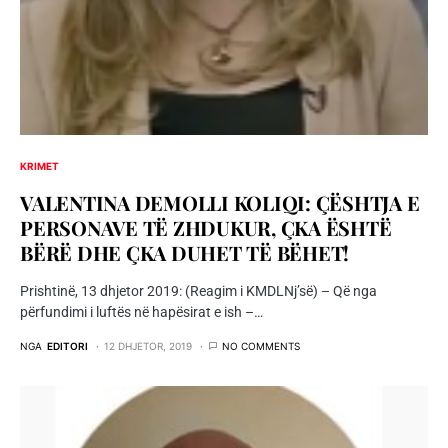
KRIMET
VALENTINA DEMOLLI KOLIQI: ÇËSHTJA E
PERSONAVE TË ZHDUKUR, ÇKA ËSHTË
BËRË DHE ÇKA DUHET TË BËHET!
Prishtinë, 13 dhjetor 2019: (Reagim i KMDLNj’së) – Që nga
përfundimi i luftës në hapësirat e ish –…
NGA
EDITORI
12 DHJETOR, 2019
NO COMMENTS