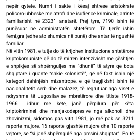
nepër qytete. Numri i saktë i kësaj shtrese aristokrate
policoro-ubbeske me atrofi dhe isufiencë kriminale, arrinte
familiarisht në 23231 anatarë. Prej tyre, 7190 ishin të
punësuar në administratën shtetërore. Të tjerër ishin
fëmi,gra (edhe ato shumica në punë) dhe antar të ngushtë
familiar.
Në vitin 1981, e tutje do të krijohen institucione shtetërore
kriptokomuniste që do të mirren intenzivisht me çështjen
e shpikjës së shpërnguljes me “dhunë” të atyre që bota
shqiptare i quante “shkie kolonistë”, që në fakt ishin një
kategori dahinjësh mizantropë, e që tragjikisht ishin të
nacionalitetit serb dhe malazez, të regrutuar nga viset e
ndryshme të Jugosllavisë mbretërore dhe titiste 1918-
1966. Lidhur me këtë, janë përpilura për këta
kriptokriminel dhe manjakodepresivë nga alkoholi dhe
zhovinizmi, sidomos pas vitit 1981, jo më pak se 3211
raporte mujore, 16 raporte gjashtë mujore dhe 10 raporte
vejtore, se “si janë shpërngulë nga presini shqiptar”. Po të