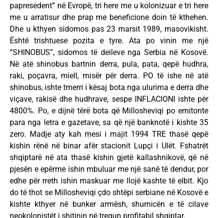
papresedent” në Evropë, tri here me u kolonizuar e tri here
me u arratisur dhe prap me beneficione doin të kthehen.
Dhe u kthyen sidomos pas 23 marsit 1989, masovikisht.
Është trishtuese pozita e tyre. Ata po vinin me një
“SHINOBUS”, sidomos të deileve nga Serbia në Kosovë.
Në atë shinobus bartnin derra, pula, pata, qepë hudhra,
raki, poçavra, miell, misër për derra. PO të ishe në atë
shinobus, ishte tmerri i kësaj bota nga ulurima e derra dhe
viçave, rakisë dhe hudhrave, sespe INFLACIONI ishte për
4800%. Po, e dijnë tërë bota që Millosheviqi po emitonte
para nga letra e gazetave, sa që një banknotë i kishte 35
zero. Madje aty kah mesi i majit 1994 TRE thasë qepë
kishin rënë në binar afër stacionit Lupçi i Ulët. Fshatrët
shqiptarë në ata thasë kishin gjetë kallashnikovë, që në
pjesën e epërme ishin mbuluar me një sanë të dendur, por
edhe për rreth ishin maskuar me llojë kashte të elbit. Kjo
do të thot se Millosheviqi çdo shtëpi serbiane në Kosovë e
kishte kthyer në bunker armësh, shumicën e të cilave
neokolonistët i shitinin në tregun profitabil shqiptar.