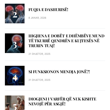
FUQIA E DASHURISË!
8 JANAR, 2026
HIGJIENA E DOBËT E DHËMBËVE MUND
TË TKURRË QENDRËN E KUJTESËS NË
TRURIN TUAJ!
21 DHJETOR, 2025
SI FUNKSIONON MENDJA JONË?!
21 DHJETOR, 2025
DIOGJENI I VARFËR QË NUK KISHTE
NEVOJË PËR ASGJË!