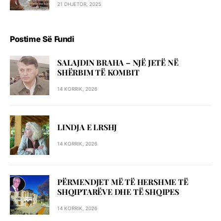
21 DHJETOR, 2025
Postime Së Fundi
SALAJDIN BRAHA – NJЁ JETЁ NЁ
SHЁRBIM TЁ KOMBIT
14 KORRIK, 2026
LINDJA E LRSHJ
14 KORRIK, 2026
PËRMENDJET MË TË HERSHME TË
SHQIPTARËVE DHE TË SHQIPES
14 KORRIK, 2026