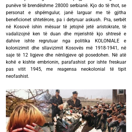
punëve të brendëshme 28000 serbianë. Kjo do të thot, se
personat e shpërngulur, janë larguar me të gjitha
beneficionet shtetërore, pa i detyruar askush. Pra, serbët
në Kosovë ishin mësuar të jetojnë jetë aristokrate, të
vadalizojnë ken të duan dhe mjerishtë kjo shtresë e
dahive ishte regrutuar nga politika KOLONIALE e
kolonizimit dhe sllavizimit Kosovës më 1918-1941, në
saje të 12 ligjeve dhe nënligjeve që posedohen. Në atë
kohë e kishte embrionin, parafashist por ishte freskuar
pas vitit 1945, me reagensa neokolonial të tipit
neofashist.