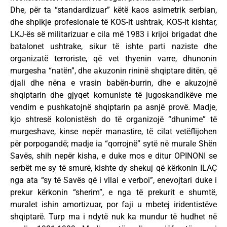
Dhe, për ta “standardizuar” këtë kaos asimetrik serbian,
dhe shpikje profesionale të KOS-it ushtrak, KOS-it kishtar,
LKJ-ës së militarizuar e cila më 1983 i krijoi brigadat dhe
batalonet ushtrake, sikur të ishte parti naziste dhe
organizatë terroriste, që vet thyenin varre, dhunonin
murgesha “natën”, dhe akuzonin rininë shqiptare ditën, që
djali dhe nëna e vrasin babën-burrin, dhe e akuzojnë
shqiptarin dhe gjyqet komuniste të jugoskandikëve me
vendim e pushkatojnë shqiptarin pa asnjë provë. Madje,
kjo shtresë kolonistësh do të organizojë “dhunime” të
murgeshave, kinse nepër manastire, të cilat vetëflijohen
për porpogandë; madje ia “qorrojnë” sytë në murale Shën
Savës, shih nepër kisha, e duke mos e ditur OPINONI se
serbët me sy të smurë, kishte dy shekuj që kërkonin ILAÇ
nga ata “sy të Savës që i vllai e verboi”, enevojtari duke i
prekur kërkonin “sherim”, e nga të prekurit e shumtë,
muralet ishin amortizuar, por faji u mbetej iridentistëve
shqiptarë. Turp ma i ndytë nuk ka mundur të hudhet në