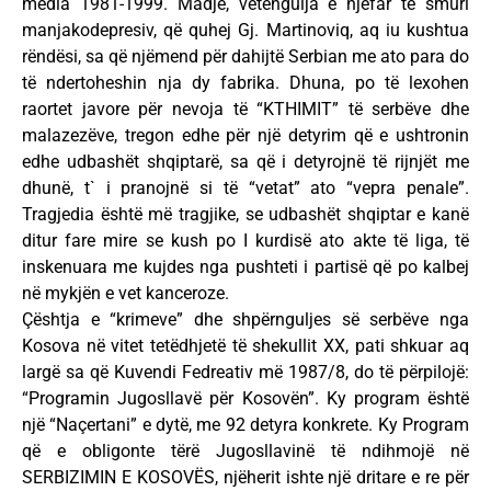
media 1981-1999. Madje, vetëngulja e njëfar të smuri
manjakodepresiv, që quhej Gj. Martinoviq, aq iu kushtua
rëndësi, sa që njëmend për dahijtë Serbian me ato para do
të ndertoheshin nja dy fabrika. Dhuna, po të lexohen
raortet javore për nevoja të “KTHIMIT” të serbëve dhe
malazezëve, tregon edhe për një detyrim që e ushtronin
edhe udbashët shqiptarë, sa që i detyrojnë të rijnjët me
dhunë, t` i pranojnë si të “vetat” ato “vepra penale”.
Tragjedia është më tragjike, se udbashët shqiptar e kanë
ditur fare mire se kush po I kurdisë ato akte të liga, të
inskenuara me kujdes nga pushteti i partisë që po kalbej
në mykjën e vet kanceroze.
Çështja e “krimeve” dhe shpërnguljes së serbëve nga
Kosova në vitet tetëdhjetë të shekullit XX, pati shkuar aq
largë sa që Kuvendi Fedreativ më 1987/8, do të përpilojë:
“Programin Jugosllavë për Kosovën”. Ky program është
një “Naçertani” e dytë, me 92 detyra konkrete. Ky Program
që e obligonte tërë Jugosllavinë të ndihmojë në
SERBIZIMIN E KOSOVËS, njëherit ishte një dritare e re për