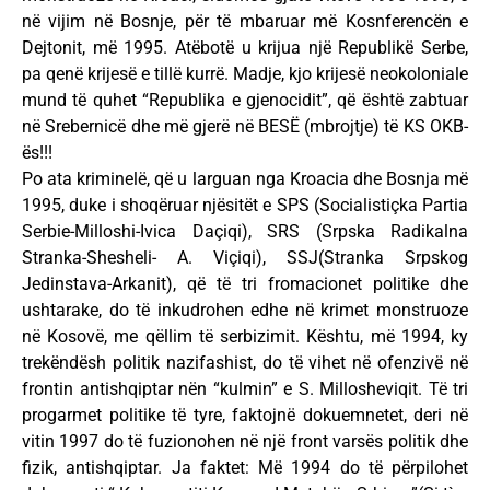
në vijim në Bosnje, për të mbaruar më Kosnferencën e
Dejtonit, më 1995. Atëbotë u krijua një Republikë Serbe,
pa qenë krijesë e tillë kurrë. Madje, kjo krijesë neokoloniale
mund të quhet “Republika e gjenocidit”, që është zabtuar
në Srebernicë dhe më gjerë në BESË (mbrojtje) të KS OKB-
ës!!!
Po ata kriminelë, që u larguan nga Kroacia dhe Bosnja më
1995, duke i shoqëruar njësitët e SPS (Socialistiçka Partia
Serbie-Milloshi-Ivica Daçiqi), SRS (Srpska Radikalna
Stranka-Shesheli- A. Viçiqi), SSJ(Stranka Srpskog
Jedinstava-Arkanit), që të tri fromacionet politike dhe
ushtarake, do të inkudrohen edhe në krimet monstruoze
në Kosovë, me qëllim të serbizimit. Kështu, më 1994, ky
trekëndësh politik nazifashist, do të vihet në ofenzivë në
frontin antishqiptar nën “kulmin” e S. Millosheviqit. Të tri
progarmet politike të tyre, faktojnë dokuemnetet, deri në
vitin 1997 do të fuzionohen në një front varsës politik dhe
fizik, antishqiptar. Ja faktet: Më 1994 do të përpilohet