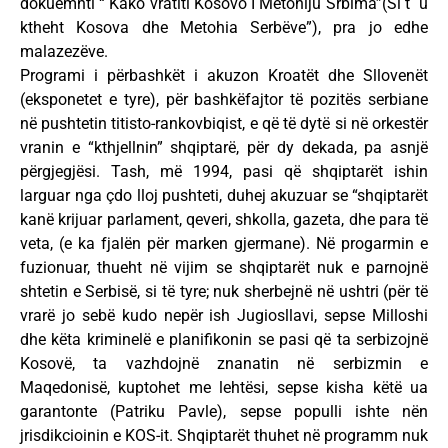
dokuemnti “ Kako vratiti Kosovo I Metohiju Srbima”(Si t` u
ktheht Kosova dhe Metohia Serbëve”), pra jo edhe
malazezëve.
Programi i përbashkët i akuzon Kroatët dhe Sllovenët
(eksponetet e tyre), për bashkëfajtor të pozitës serbiane
në pushtetin titisto-rankovbiqist, e që të dytë si në orkestër
vranin e “kthjellnin” shqiptarë, për dy dekada, pa asnjë
përgjegjësi. Tash, më 1994, pasi që shqiptarët ishin
larguar nga çdo lloj pushteti, duhej akuzuar se “shqiptarët
kanë krijuar parlament, qeveri, shkolla, gazeta, dhe para të
veta, (e ka fjalën për marken gjermane). Në progarmin e
fuzionuar, thueht në vijim se shqiptarët nuk e parnojnë
shtetin e Serbisë, si të tyre; nuk sherbejnë në ushtri (për të
vrarë jo sebë kudo nepër ish Jugiosllavi, sepse Milloshi
dhe këta kriminelë e planifikonin se pasi që ta serbizojnë
Kosovë, ta vazhdojnë znanatin në serbizmin e
Maqedonisë, kuptohet me lehtësi, sepse kisha këtë ua
garantonte (Patriku Pavle), sepse populli ishte nën
jrisdikcioinin e KOS-it. Shqiptarët thuhet në programm nuk