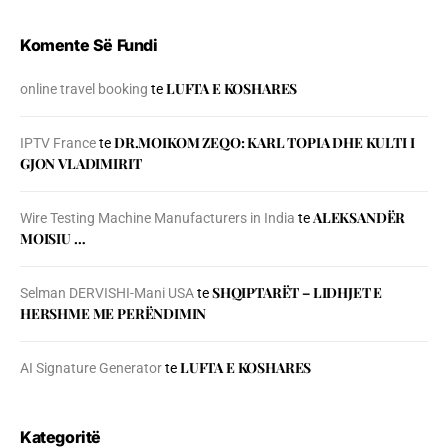
Komente Së Fundi
LUFTA E KOSHARES
online travel booking
te
DR.MOIKOM ZEQO: KARL TOPIA DHE KULTI I
IPTV France
te
GJON VLADIMIRIT
ALEKSANDËR
Wire Testing Machine Manufacturers in India
te
MOISIU …
SHQIPTARËT – LIDHJET E
Selman DERVISHI-Mani USA
te
HERSHME ME PERËNDIMIN
LUFTA E KOSHARES
AI Signature Generator
te
Kategoritë