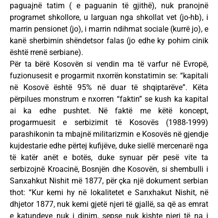
paguajnë tatim ( e paguanin të gjithë), nuk pranojnë
programet shkollore, u larguan nga shkollat vet (jo-hb), i
marrin pensionet (jo), i marrin ndihmat sociale (kurrë jo), e
kanë sherbimin shëndetsor falas (jo edhe ky pohim cinik
është rrenë serbiane).
Për ta bërë Kosovën si vendin ma të varfur në Evropë,
fuzionusesit e progarmit nxorrën konstatimin se: “kapitali
në Kosovë është 95% në duar të shqiptarëve”. Këta
përpilues monstrum e nxorren “faktin” se kush ka kapital
ai ka edhe pushtet. Në faktë me këtë koncept,
progarmuesit e serbizimit të Kosovës (1988-1999)
parashikonin ta mbajnë militarizmin e Kosovës në gjendje
kujdestarie edhe përtej kufijëve, duke siellë mercenarë nga
të katër anët e botës, duke synuar për pesë vite ta
serbizojnë Kroacinë, Bosnjën dhe Kosovën, si shembulli i
Sanxahkut Nishit më 1877, për çka një dokument serbian
thot: “Kur kemi hy në lokalitetet e Sanxhakut Nishit, në
dhjetor 1877, nuk kemi gjetë njeri të gjallë, sa që as emrat
e katundeve nuk i dinim, sepse nuk kishte njeri të na i