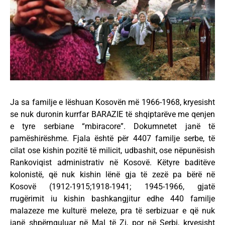
Ja sa familje e lëshuan Kosovën më 1966-1968, kryesisht
se nuk duronin kurrfar BARAZIE të shqiptarëve me qenjen
e tyre serbiane “mbiracore”. Dokumnetet janë të
pamëshirëshme. Fjala është për 4407 familje serbe, të
cilat ose kishin pozitë të milicit, udbashit, ose nëpunësish
Rankoviqist administrativ në Kosovë. Këtyre baditëve
kolonistë, që nuk kishin lënë gja të zezë pa bërë në
Kosovë (1912-1915;1918-1941; 1945-1966, gjatë
rrugërimit iu kishin bashkangjitur edhe 440 familje
malazeze me kulturë meleze, pra të serbizuar e që nuk
janë shpërnguluar në Mal të Zi, por në Serbi, kryesisht