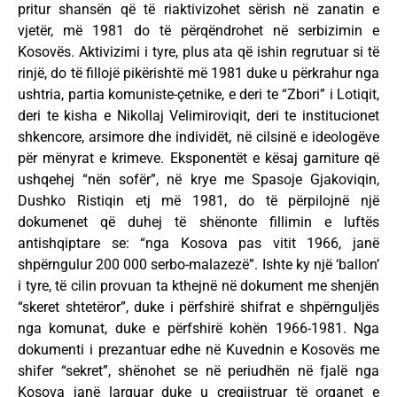
pritur shansën që të riaktivizohet sërish në zanatin e
vjetër, më 1981 do të përqëndrohet në serbizimin e
Kosovës. Aktivizimi i tyre, plus ata që ishin regrutuar si të
rinjë, do të fillojë pikërishtë më 1981 duke u përkrahur nga
ushtria, partia komuniste-çetnike, e deri te “Zbori” i Lotiqit,
deri te kisha e Nikollaj Velimiroviqit, deri te institucionet
shkencore, arsimore dhe individët, në cilsinë e ideologëve
për mënyrat e krimeve. Eksponentët e kësaj garniture që
ushqehej “nën sofër”, në krye me Spasoje Gjakoviqin,
Dushko Ristiqin etj më 1981, do të përpilojnë një
dokumenet që duhej të shënonte fillimin e luftës
antishqiptare se: “nga Kosova pas vitit 1966, janë
shpërngulur 200 000 serbo-malazezë”. Ishte ky një ‘ballon’
i tyre, të cilin provuan ta kthejnë në dokument me shenjën
“skeret shtetëror”, duke i përfshirë shifrat e shpërnguljës
nga komunat, duke e përfshirë kohën 1966-1981. Nga
dokumenti i prezantuar edhe në Kuvednin e Kosovës me
shifer “sekret”, shënohet se në periudhën në fjalë nga
Kosova janë larguar duke u çregjistruar të organet e