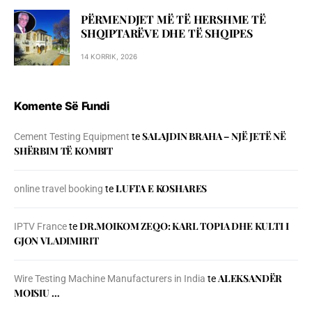
PËRMENDJET MË TË HERSHME TË
SHQIPTARËVE DHE TË SHQIPES
14 KORRIK, 2026
Komente Së Fundi
SALAJDIN BRAHA – NJЁ JETЁ NЁ
Cement Testing Equipment
te
SHЁRBIM TЁ KOMBIT
LUFTA E KOSHARES
online travel booking
te
DR.MOIKOM ZEQO: KARL TOPIA DHE KULTI I
IPTV France
te
GJON VLADIMIRIT
ALEKSANDËR
Wire Testing Machine Manufacturers in India
te
MOISIU …