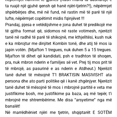
ta ruajë një gjuhë qensh që hanë njëri-tjetrin?!), nëpërmjet
shpërbërjes dhe, më në fund, në rastin më të parë të një
lufte, nëpërmjet copëtimit midis fqinjëvet !!!
Prandaj, pjesa e vetëdijshme e jona duhet të predikojë me
të gjitha format që, sidomos në raste votimesh, njerëzit
tanë në radhë të parë të shikojnë, me kthjelltësi, kush nuk
e ka mbrojtur me dinjitet Kombin tonë, dhe atij të mos ia
japin votën. (Mjafton 1 tregues, nuk duhen 5 a 15 tregues.
Mjafton të dihet që kandidati, psh e tradhton të shoqen,
pra, nuk mbron nderin e familjes së vet. Prej tij mos prit të
të mbrojë, as pasurinë e as nderin e Atdheut.) Njerëzit
tanë duhet të mësojnë T’I BRAKTISIN MASIVISHT ata
persona dhe ato parti politike që i kanë zhgënjyer. Njerëzit
tanë duhet të mësojnë të mos i mbrojnë partitë e veta me
justifikime bosh, me justifikime pa baza, aq më tepër, t’i
mbrojnë me shtrembërime. Me disa “arsyetime” nga më
banalët!
Në marrëdhëniet njëri me tjetrin, shqiptarët E SOTËM