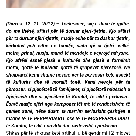
(Durrës, 12. 11. 2012) – Toelerancë, siç e dimë të gjithë,
do me thënë, aftësi për të duruar njëri-tjetrin. Kjo aftësi
për ta duruar njëri-tjetrin, madje edhe për ta dashur tjetrin,
kërkohet psh edhe në familje, sado që ai tjetri, vëllai,
motra, prindi, nusja, mund të mendojë e veprojë ndryshe.
Kjo aftësi është pjesë e kulturës dhe pjesë e formimit
moral, qoftë të individit, qoftë të grupevet njerëzorë. Ne
shqiptarët kemi shumë nevojë për ta përsosur këtë aspekt
të kulturës dhe të moralit tonë. Kemi nevojë për ta
përsosur: si pjesëtarë të familjevet, si pjesëtarë miqësish e
fqinjësish dhe si pjesëtarë të Kombit, të cilit i përkasim.
Është madje njëri nga komponentët më të rëndësishëm të
qenies sonë, nëse duam ta marrim seriozisht çështjen e
madhe të TË PËRPARUARIT ose të TË MOSPËRPARUARIT
të Kombit, të cilit, ndoshta dhe rastësisht, i përkasim.
Shkas për të shkruar këtë artikull u bë qëndrimi i 2 miqvet