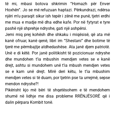
të mi, mbasi botova shkrimin “Homazh për Enver
Hoxhën”. Jo se më refuzuan haptazi. Përkundrazi, ndërsa
njëri m’u paraqit sikur ish tepër i zënë me punë, tjetri erdhi
me mua e madje më dha edhe kafe. Por në fytyrat e tyre
pashë një shprehje ndryshe, gati një ashpërsi.
Jemi miq prej kohësh dhe shkaku i miqësisë, që ata më
kanë ofruar, kanë qenë, libri im “Shestani” dhe botime të
tjerë me përmbajtje atdhedashëse. Ata janë djem patriotë.
Unë e di këtë. Por janë politikisht të pozicionuar ndryshe
dhe mundohen t’ia mbushin mendjen vetes se e kanë
drejt, ashtu si mundohem unë t’ia mbush mendjen vetes
se e kam unë drejt. Mirë deri këtu, le t’ia mbushim
mendjen vetes si të duam, por tjetrin pse ta urrejmë, sepse
mendon ndryshe?!
Pikërisht kjo më bëri të shqetësohem e të mendohem
shumë në lidhje me disa probleme RRËNJËSORË që i
dalin përpara Kombit tonë.