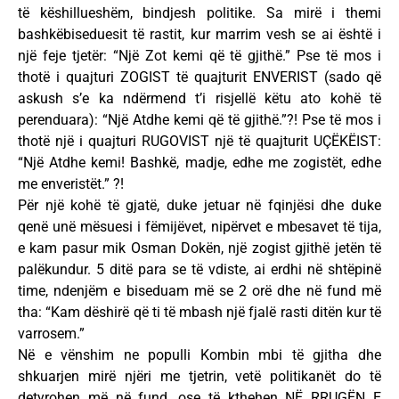
të këshillueshëm, bindjesh politike. Sa mirë i themi
bashkëbiseduesit të rastit, kur marrim vesh se ai është i
një feje tjetër: “Një Zot kemi që të gjithë.” Pse të mos i
thotë i quajturi ZOGIST të quajturit ENVERIST (sado që
askush s’e ka ndërmend t’i risjellë këtu ato kohë të
perenduara): “Një Atdhe kemi që të gjithë.”?! Pse të mos i
thotë një i quajturi RUGOVIST një të quajturit UÇËKËIST:
“Një Atdhe kemi! Bashkë, madje, edhe me zogistët, edhe
me enveristët.” ?!
Për një kohë të gjatë, duke jetuar në fqinjësi dhe duke
qenë unë mësuesi i fëmijëvet, nipërvet e mbesavet të tija,
e kam pasur mik Osman Dokën, një zogist gjithë jetën të
palëkundur. 5 ditë para se të vdiste, ai erdhi në shtëpinë
time, ndenjëm e biseduam më se 2 orë dhe në fund më
tha: “Kam dëshirë që ti të mbash një fjalë rasti ditën kur të
varrosem.”
Në e vënshim ne populli Kombin mbi të gjitha dhe
shkuarjen mirë njëri me tjetrin, vetë politikanët do të
detyrohen më në fund, ose të kthehen NË RRUGËN E