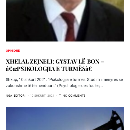
OPINIONE
XHELAL ZEJNELI: GYSTAV LË BON –
â€œPSIKOLOGJIA E TURMËSâ€
Shkup, 10 shkurt 2021: “Psikologjia e turmës: Studim i mënyrës së
zakonshme të të menduarit” (Psychologie des foules,…
NGA
EDITORI
10 SHKURT, 2021
NO COMMENTS