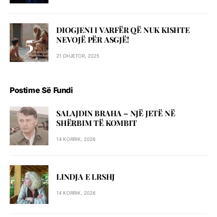
DIOGJENI I VARFËR QË NUK KISHTE
NEVOJË PËR ASGJË!
21 DHJETOR, 2025
Postime Së Fundi
SALAJDIN BRAHA – NJЁ JETЁ NЁ
SHЁRBIM TЁ KOMBIT
14 KORRIK, 2026
LINDJA E LRSHJ
14 KORRIK, 2026