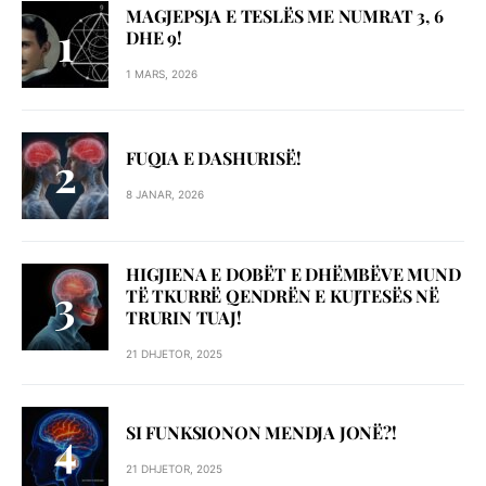
MAGJEPSJA E TESLËS ME NUMRAT 3, 6
DHE 9!
1 MARS, 2026
FUQIA E DASHURISË!
8 JANAR, 2026
HIGJIENA E DOBËT E DHËMBËVE MUND
TË TKURRË QENDRËN E KUJTESËS NË
TRURIN TUAJ!
21 DHJETOR, 2025
SI FUNKSIONON MENDJA JONË?!
21 DHJETOR, 2025