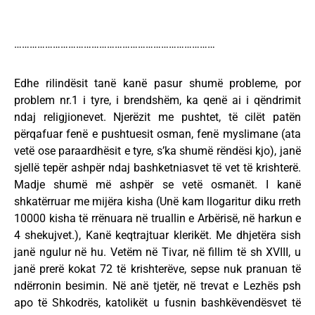
……………………………………………………………………
Edhe rilindësit tanë kanë pasur shumë probleme, por
problem nr.1 i tyre, i brendshëm, ka qenë ai i qëndrimit
ndaj religjionevet. Njerëzit me pushtet, të cilët patën
përqafuar fenë e pushtuesit osman, fenë myslimane (ata
vetë ose paraardhësit e tyre, s’ka shumë rëndësi kjo), janë
sjellë tepër ashpër ndaj bashketniasvet të vet të krishterë.
Madje shumë më ashpër se vetë osmanët. I kanë
shkatërruar me mijëra kisha (Unë kam llogaritur diku rreth
10000 kisha të rrënuara në truallin e Arbërisë, në harkun e
4 shekujvet.), Kanë keqtrajtuar klerikët. Me dhjetëra sish
janë ngulur në hu. Vetëm në Tivar, në fillim të sh XVIII, u
janë prerë kokat 72 të krishterëve, sepse nuk pranuan të
ndërronin besimin. Në anë tjetër, në trevat e Lezhës psh
apo të Shkodrës, katolikët u fusnin bashkëvendësvet të