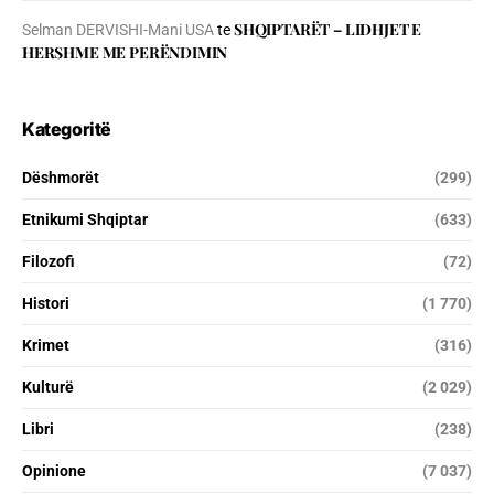
SHQIPTARËT – LIDHJET E
Selman DERVISHI-Mani USA
te
HERSHME ME PERËNDIMIN
Kategoritë
Dëshmorët
(299)
Etnikumi Shqiptar
(633)
Filozofi
(72)
Histori
(1 770)
Krimet
(316)
Kulturë
(2 029)
Libri
(238)
Opinione
(7 037)