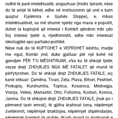
radhë të parë intelektualët, angazhuar (midis tjerash, nëse
do të arrijë të bëhet, edhe në institucionin që unë e kam
quajtur Fjalëmira e Gjuhës Shqipe), e, mbas
intelektualëvet, sa më shumë njerëz nga masa e popullit,
duhet ta kuptojnë që interesi i Kombit qëndron mbi çdo
lloj interesi tjetër e, rrjedhimisht, edhe mbi interesat
ideologjikë apo partiako-politikë.
Nëse nuk do të KUPTOHET e VEPROHET kështu, madje
me ngut, Kombi ynë, duke gjalluar për një kohë në
gjendjen PËR T’U MËSHITRUAR, s’ka ku të shkojë tjetër,
veçse drejt ZHDUKJES NGA MË FATALET që mund të
përfytyrohen. Do të shkojë drejt ZHDUKJES FATALE, siç
kanë shkuar: Çamëria, Tivari, Zeta, Plava, Bihori, Peshteri,
Prokupla, Kurshumlia, Toplica, Kosanica, Medvegja,
Vranja, Velesi, Manastiri, Ohri, Follorina, Kosturi, Konica,
Janina. Do të shkojnë drejt ZHDUKJES FATALE, (nuk po i
përmend tash emrat), të gjitha krahinat tona, nëpërmjet
zvetënimit, nëpërmjet braktisjes, nëpërmjet shpërndarjes,
nëpërmjet harrimit të gjuhës (Kush mund ta dashurojë e