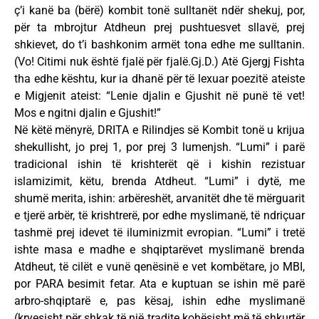
ç’i kanë ba (bërë) kombit tonë sulltanët ndër shekuj, por,
për ta mbrojtur Atdheun prej pushtuesvet sllavë, prej
shkievet, do t’i bashkonim armët tona edhe me sulltanin.
(Vo! Citimi nuk është fjalë për fjalë.Gj.D.) Atë Gjergj Fishta
tha edhe kështu, kur ia dhanë për të lexuar poezitë ateiste
e Migjenit ateist: “Lenie djalin e Gjushit në punë të vet!
Mos e ngitni djalin e Gjushit!”
Në këtë mënyrë, DRITA e Rilindjes së Kombit tonë u krijua
shekullisht, jo prej 1, por prej 3 lumenjsh. “Lumi” i parë
tradicional ishin të krishterët që i kishin rezistuar
islamizimit, këtu, brenda Atdheut. “Lumi” i dytë, me
shumë merita, ishin: arbëreshët, arvanitët dhe të mërguarit
e tjerë arbër, të krishtrerë, por edhe myslimanë, të ndriçuar
tashmë prej idevet të iluminizmit evropian. “Lumi” i tretë
ishte masa e madhe e shqiptarëvet myslimanë brenda
Atdheut, të cilët e vunë qenësinë e vet kombëtare, jo MBI,
por PARA besimit fetar. Ata e kuptuan se ishin më parë
arbro-shqiptarë e, pas kësaj, ishin edhe myslimanë
(kryesisht për shkak të një tradite kohësisht më të shkurtër