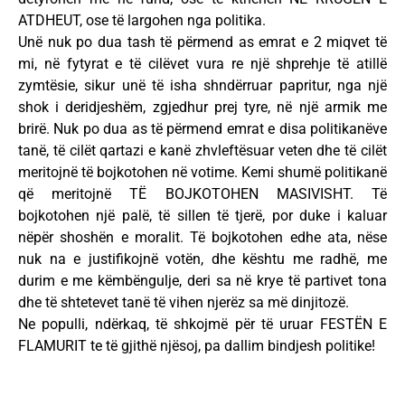
ATDHEUT, ose të largohen nga politika.
Unë nuk po dua tash të përmend as emrat e 2 miqvet të
mi, në fytyrat e të cilëvet vura re një shprehje të atillë
zymtësie, sikur unë të isha shndërruar papritur, nga një
shok i deridjeshëm, zgjedhur prej tyre, në një armik me
brirë. Nuk po dua as të përmend emrat e disa politikanëve
tanë, të cilët qartazi e kanë zhvleftësuar veten dhe të cilët
meritojnë të bojkotohen në votime. Kemi shumë politikanë
që meritojnë TË BOJKOTOHEN MASIVISHT. Të
bojkotohen një palë, të sillen të tjerë, por duke i kaluar
nëpër shoshën e moralit. Të bojkotohen edhe ata, nëse
nuk na e justifikojnë votën, dhe kështu me radhë, me
durim e me këmbëngulje, deri sa në krye të partivet tona
dhe të shtetevet tanë të vihen njerëz sa më dinjitozë.
Ne populli, ndërkaq, të shkojmë për të uruar FESTËN E
FLAMURIT te të gjithë njësoj, pa dallim bindjesh politike!