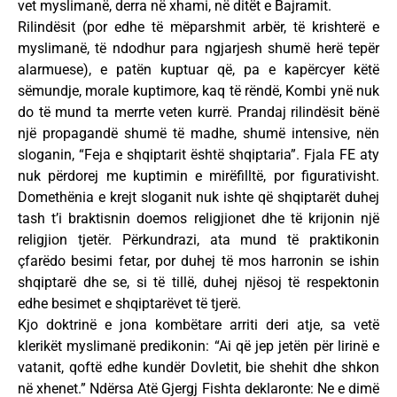
vet myslimanë, derra në xhami, në ditët e Bajramit.
Rilindësit (por edhe të mëparshmit arbër, të krishterë e
myslimanë, të ndodhur para ngjarjesh shumë herë tepër
alarmuese), e patën kuptuar që, pa e kapërcyer këtë
sëmundje, morale kuptimore, kaq të rëndë, Kombi ynë nuk
do të mund ta merrte veten kurrë. Prandaj rilindësit bënë
një propagandë shumë të madhe, shumë intensive, nën
sloganin, “Feja e shqiptarit është shqiptaria”. Fjala FE aty
nuk përdorej me kuptimin e mirëfilltë, por figurativisht.
Domethënia e krejt sloganit nuk ishte që shqiptarët duhej
tash t’i braktisnin doemos religjionet dhe të krijonin një
religjion tjetër. Përkundrazi, ata mund të praktikonin
çfarëdo besimi fetar, por duhej të mos harronin se ishin
shqiptarë dhe se, si të tillë, duhej njësoj të respektonin
edhe besimet e shqiptarëvet të tjerë.
Kjo doktrinë e jona kombëtare arriti deri atje, sa vetë
klerikët myslimanë predikonin: “Ai që jep jetën për lirinë e
vatanit, qoftë edhe kundër Dovletit, bie shehit dhe shkon
në xhenet.” Ndërsa Atë Gjergj Fishta deklaronte: Ne e dimë