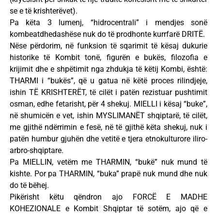
se e të krishterëvet).
Pa këta 3 lumenj, “hidrocentrali” i mendjes sonë
kombeatdhedashëse nuk do të prodhonte kurrfarë DRITË.
Nëse përdorim, në funksion të sqarimit të kësaj dukurie
historike të Kombit tonë, figurën e bukës, filozofia e
krijimit dhe e shpëtimit nga zhdukja të këtij Kombi, është:
THARMI i “bukës”, që u gatua në këtë proces rilindjeje,
ishin TË KRISHTERËT, të cilët i patën rezistuar pushtimit
osman, edhe fetarisht, për 4 shekuj. MIELLI i kësaj “buke”,
në shumicën e vet, ishin MYSLIMANËT shqiptarë, të cilët,
me gjithë ndërrimin e fesë, në të gjithë këta shekuj, nuk i
patën humbur gjuhën dhe vetitë e tjera etnokulturore iliro-
arbro-shqiptare.
Pa MIELLIN, vetëm me THARMIN, “bukë” nuk mund të
kishte. Por pa THARMIN, “buka” prapë nuk mund dhe nuk
do të bëhej.
Pikërisht këtu qëndron ajo FORCË E MADHE
KOHEZIONALE e Kombit Shqiptar të sotëm, ajo që e