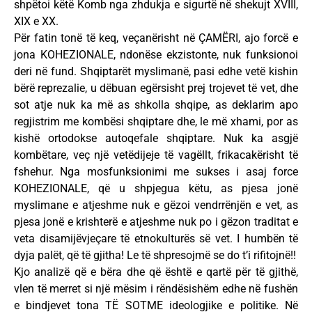
shpëtoi këtë Komb nga zhdukja e sigurtë në shekujt XVIII,
XIX e XX.
Për fatin tonë të keq, veçanërisht në ÇAMËRI, ajo forcë e
jona KOHEZIONALE, ndonëse ekzistonte, nuk funksionoi
deri në fund. Shqiptarët myslimanë, pasi edhe vetë kishin
bërë reprezalie, u dëbuan egërsisht prej trojevet të vet, dhe
sot atje nuk ka më as shkolla shqipe, as deklarim apo
regjistrim me kombësi shqiptare dhe, le më xhami, por as
kishë ortodokse autoqefale shqiptare. Nuk ka asgjë
kombëtare, veç një vetëdijeje të vagëllt, frikacakërisht të
fshehur. Nga mosfunksionimi me sukses i asaj force
KOHEZIONALE, që u shpjegua këtu, as pjesa jonë
myslimane e atjeshme nuk e gëzoi vendrrënjën e vet, as
pjesa jonë e krishterë e atjeshme nuk po i gëzon traditat e
veta disamijëvjeçare të etnokulturës së vet. I humbën të
dyja palët, që të gjitha! Le të shpresojmë se do t’i rifitojnë!!
Kjo analizë që e bëra dhe që është e qartë për të gjithë,
vlen të merret si një mësim i rëndësishëm edhe në fushën
e bindjevet tona TË SOTME ideologjike e politike. Në