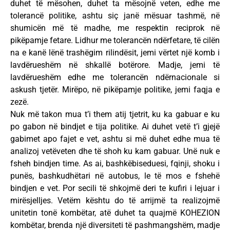
duhet të mësohen, duhet ta mësojnë veten, edhe me
tolerancë politike, ashtu siç janë mësuar tashmë, në
shumicën më të madhe, me respektin reciprok në
pikëpamje fetare. Lidhur me tolerancën ndërfetare, të cilën
na e kanë lënë trashëgim rilindësit, jemi vërtet një komb i
lavdërueshëm në shkallë botërore. Madje, jemi të
lavdërueshëm edhe me tolerancën ndërnacionale si
askush tjetër. Mirëpo, në pikëpamje politike, jemi faqja e
zezë.
Nuk më takon mua t’i them atij tjetrit, ku ka gabuar e ku
po gabon në bindjet e tija politike. Ai duhet vetë t’i gjejë
gabimet apo fajet e vet, ashtu si më duhet edhe mua të
analizoj vetëveten dhe të shoh ku kam gabuar. Unë nuk e
fsheh bindjen time. As ai, bashkëbiseduesi, fqinji, shoku i
punës, bashkudhëtari në autobus, le të mos e fshehë
bindjen e vet. Por secili të shkojmë deri te kufiri i lejuar i
mirësjelljes. Vetëm kështu do të arrijmë ta realizojmë
unitetin tonë kombëtar, atë duhet ta quajmë KOHEZION
kombëtar, brenda një diversiteti të pashmangshëm, madje