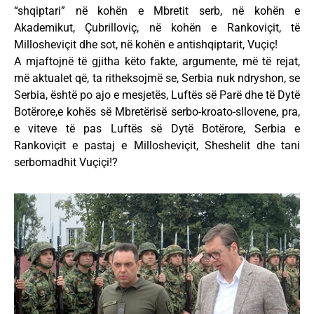
“shqiptari” në kohën e Mbretit serb, në kohën e
Akademikut, Çubrilloviç, në kohën e Rankoviçit, të
Millosheviçit dhe sot, në kohën e antishqiptarit, Vuçiç!
A mjaftojnë të gjitha këto fakte, argumente, më të rejat,
më aktualet që, ta ritheksojmë se, Serbia nuk ndryshon, se
Serbia, është po ajo e mesjetës, Luftës së Parë dhe të Dytë
Botërore,e kohës së Mbretërisë serbo-kroato-sllovene, pra,
e viteve të pas Luftës së Dytë Botërore, Serbia e
Rankoviçit e pastaj e Millosheviçit, Sheshelit dhe tani
serbomadhit Vuçiçi!?