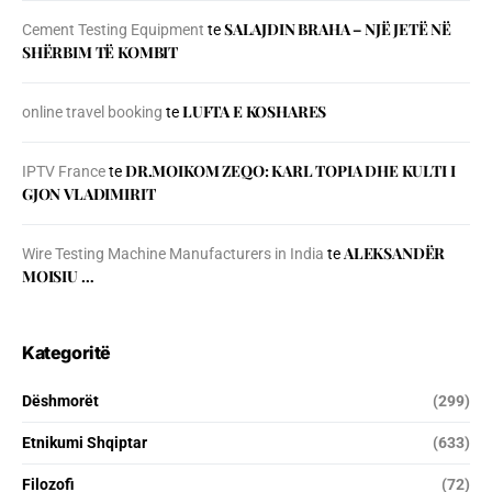
SALAJDIN BRAHA – NJЁ JETЁ NЁ
Cement Testing Equipment
te
SHЁRBIM TЁ KOMBIT
LUFTA E KOSHARES
online travel booking
te
DR.MOIKOM ZEQO: KARL TOPIA DHE KULTI I
IPTV France
te
GJON VLADIMIRIT
ALEKSANDËR
Wire Testing Machine Manufacturers in India
te
MOISIU …
Kategoritë
Dëshmorët
(299)
Etnikumi Shqiptar
(633)
Filozofi
(72)