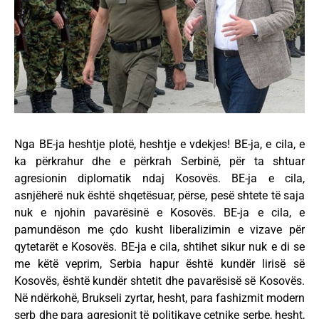
Nga BE-ja heshtje plotë, heshtje e vdekjes! BE-ja, e cila, e
ka përkrahur dhe e përkrah Serbinë, për ta shtuar
agresionin diplomatik ndaj Kosovës. BE-ja e cila,
asnjëherë nuk është shqetësuar, përse, pesë shtete të saja
nuk e njohin pavarësinë e Kosovës. BE-ja e cila, e
pamundëson me çdo kusht liberalizimin e vizave për
qytetarët e Kosovës. BE-ja e cila, shtihet sikur nuk e di se
me këtë veprim, Serbia hapur është kundër lirisë së
Kosovës, është kundër shtetit dhe pavarësisë së Kosovës.
Në ndërkohë, Brukseli zyrtar, hesht, para fashizmit modern
serb dhe para agresionit të politikave çetnike serbe, hesht,