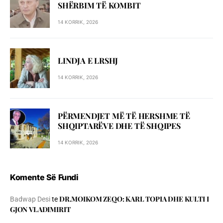
SHЁRBIM TЁ KOMBIT
14 KORRIK, 2026
LINDJA E LRSHJ
14 KORRIK, 2026
PËRMENDJET MË TË HERSHME TË
SHQIPTARËVE DHE TË SHQIPES
14 KORRIK, 2026
Komente Së Fundi
DR.MOIKOM ZEQO: KARL TOPIA DHE KULTI I
Badwap Desi
te
GJON VLADIMIRIT