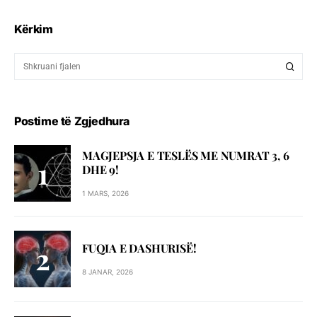
Kërkim
Postime të Zgjedhura
MAGJEPSJA E TESLËS ME NUMRAT 3, 6
DHE 9!
1 MARS, 2026
FUQIA E DASHURISË!
8 JANAR, 2026