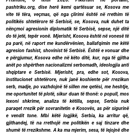
pashtriku.org, dise herë kemi qartësuar se, Kosova me
vite të tëra, veçmas, që nga çlirimi është në rrethim të
politikës shtetërore të Serbisë, se, Kosova, nuk duhet ta
nënçmoi agresionin diplomatik të Serbisë, sepse, një ditë
do të jetë, tepër vonë. Mjerisht, Kosova është në vonesë të
pa parë, në raport me kundërvënien, ballafqimin me këtë
agresion fashist, shovinist të Serbisë. Është e vonuar dhe
e përgjumur, Kosova edhe në këto ditë, kur, nga të gjitha
anët po shpërthen nacionalizmi serbomadh, ideologjia anti
shqiptare e Serbisë. Mjerisht, pra, edhe sot, Kosova,
institucionet shtetërore, nuk janë koshiente për rrezikun
serb, madje, po vazhdojnë të sillen me qetësi, me heshtje,
me oportunitet të plotë, sikur duan të thonë: o popull, mos
lexoni shkrime, analiza të këtilla, sepse, Serbia nuk
paraqet rrezik për sovranitetin e Kosovës, as për sigurinë
e vendit tone. Mbi këtë logjikë, Serbia, ka arritur që,
gjithandej, të na rrethojë me politikën e saj tinzare dhe
shumë të rrezikshme. A ka ma mjerim, sesa, të lejojnë dhe