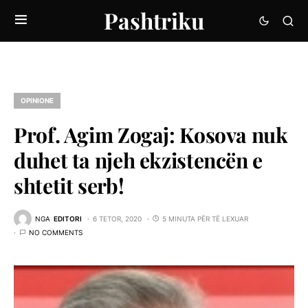
Pashtriku
OPINIONE
Prof. Agim Zogaj: Kosova nuk
duhet ta njeh ekzistencën e
shtetit serb!
NGA
EDITORI
6 TETOR, 2020
5 MINUTA PËR TË LEXUAR
NO COMMENTS