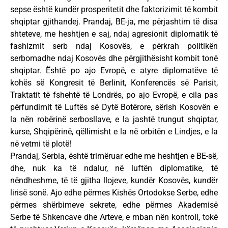
sepse është kundër prosperitetit dhe faktorizimit të kombit
shqiptar gjithandej. Prandaj, BE-ja, me përjashtim të disa
shteteve, me heshtjen e saj, ndaj agresionit diplomatik të
fashizmit serb ndaj Kosovës, e përkrah politikën
serbomadhe ndaj Kosovës dhe përgjithësisht kombit tonë
shqiptar. Është po ajo Evropë, e atyre diplomatëve të
kohës së Kongresit të Berlinit, Konferencës së Parisit,
Traktatit të fshehtë të Londrës, po ajo Evropë, e cila pas
përfundimit të Luftës së Dytë Botërore, sërish Kosovën e
la nën robërinë serbosllave, e la jashtë trungut shqiptar,
kurse, Shqipërinë, qëllimisht e la në orbitën e Lindjes, e la
në vetmi të plotë!
Prandaj, Serbia, është trimëruar edhe me heshtjen e BE-së,
dhe, nuk ka të ndalur, në luftën diplomatike, të
nëndheshme, të të gjitha llojeve, kundër Kosovës, kundër
lirisë sonë. Ajo edhe përmes Kishës Ortodokse Serbe, edhe
përmes shërbimeve sekrete, edhe përmes Akademisë
Serbe të Shkencave dhe Arteve, e mban nën kontroll, tokë