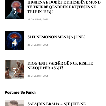
HIGJIENA E DOBËT E DHËMBËVE MUND
TË TKURRË QENDRËN E KUJTESËS NË
TRURIN TUAJ!
21 DHJETOR, 2025
SI FUNKSIONON MENDJA JONË?!
21 DHJETOR, 2025
DIOGJENI I VARFËR QË NUK KISHTE
NEVOJË PËR ASGJË!
21 DHJETOR, 2025
Postime Së Fundi
SALAJDIN BRAHA – NJЁ JETЁ NЁ