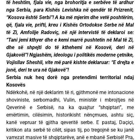
të heshtim, fjala vie, nga brohoritja e serbëve të ardhur
nga Serbia, para Kishës Levishka në qendër të Prizrenit,
“Kosova është Serbi”! A ka më mjerim dhe vetë poshtërim,
që, fjala vie, prifti, kreu i Kishës Ortodokse Serbe në Mal
të Zi, Amfolije Radoviç, në një intervistë të deklaroi se:
“Tani jemi kthyer dhe e kemi marrë pushtetin në Mal të Zi,
dhe së shpejti do të kthehemi në Kosovë, deri në
Gjakovël”! Ngjashëm, ideologu i politikës moderne çetnike,
Vojisllav Sheshli, vite më parë kishte deklaruar: “E drejta e
jonë, deri te ura në Gjakovë”!
Serbia nuk heq dorë nga pretendimi territorial ndaj
Kosovës
Ndërkohë, në një deklarim të ri, gjithmonë me intonacione
shoviniste, serbomadhi, Vulin, ministër i mbrojtjes në
Qeverinë e Serbisë, na ka quajtur “shqiptari”, me
emërtimin, cilësimin, historikisht nënçmues, ashtu siç,
kanë vepruar të gjitha qeveritë serbe. E pastaj, Daçiçi,
kritikon ata serbë të cilët, sipas tij, po tregojnë se ku janë
varrezat masive të shqiptarëve, anë e mbanë Serbisë! Pra,