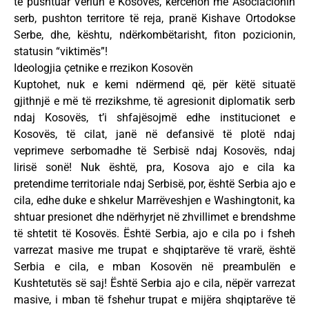
të pushtuar Veriun e Kosovës, kërcënon me Asociacionin
serb, pushton territore të reja, pranë Kishave Ortodokse
Serbe, dhe, kështu, ndërkombëtarisht, fiton pozicionin,
statusin “viktimës”!
Ideologjia çetnike e rrezikon Kosovën
Kuptohet, nuk e kemi ndërmend që, për këtë situatë
gjithnjë e më të rrezikshme, të agresionit diplomatik serb
ndaj Kosovës, t’i shfajësojmë edhe institucionet e
Kosovës, të cilat, janë në defansivë të plotë ndaj
veprimeve serbomadhe të Serbisë ndaj Kosovës, ndaj
lirisë sonë! Nuk është, pra, Kosova ajo e cila ka
pretendime territoriale ndaj Serbisë, por, është Serbia ajo e
cila, edhe duke e shkelur Marrëveshjen e Washingtonit, ka
shtuar presionet dhe ndërhyrjet në zhvillimet e brendshme
të shtetit të Kosovës. Është Serbia, ajo e cila po i fsheh
varrezat masive me trupat e shqiptarëve të vrarë, është
Serbia e cila, e mban Kosovën në preambulën e
Kushtetutës së saj! Është Serbia ajo e cila, nëpër varrezat
masive, i mban të fshehur trupat e mijëra shqiptarëve të