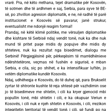
vrarë. Pra, në këto rrethana, tejet dramatike për Kosovën,
të sotmen dhe të ardhmen e saj, Serbia, para syve të BE-
së, po zhvillon agresion diplomatik, e ne, në radhë të parë
institucionet e Kosovës së pavarur, janë strukur,
eventualisht me ndonjë reagim formal!
Prandaj, në këtë klimë politike, me vërsuljen diplomatike
dhe kishtare të Serbisë ndaj vendit tonë, nuk ka dhe nuk
mund të pritet paqe midis dy popujve dhe midis dy
shteteve, nuk ka rezultat nga bisedimet, dialogu me
Serbinë! Përgjegjësinë për, përkeqësim të marrëdhënieve
ndërshtetërore, veçmas në fushën e sigurisë, e mban
Serbia, e cila, siç po shihet, e ka intensifikuar luftën, jo
vetëm diplomatike kundër Kosovës.
Ndaj, udhëheqja e Kosovës, do të duhej që, para Brukselit
zyrtar të shtronte kushte të reja shtesë për vazhdimin ose
jo të bisedimeve me shtetin, i cili ka kryer gjenocid mbi
popullin tonë, mbi shtetin i cili, e ka okupuar Veriun e
Kosovës, i cili nuk e njeh shtetin e Kosovës, i cili, rrezikon
integritetin territorial të vendit tonë, i cili, së fundi po na