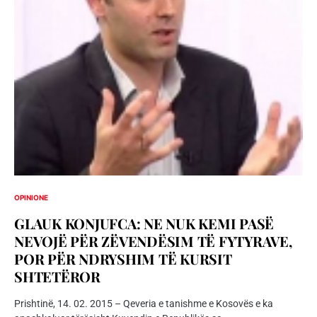
OPINIONE
GLAUK KONJUFCA: NE NUK KEMI PASË
NEVOJË PËR ZËVENDËSIM TË FYTYRAVE,
POR PËR NDRYSHIM TË KURSIT
SHTETËROR
Prishtinë, 14. 02. 2015 – Qeveria e tanishme e Kosovës e ka