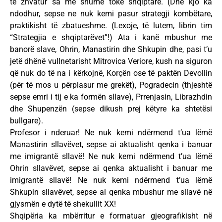
të zhvatur sa më shumë tokë shqiptare. (Dhe kjo ka
ndodhur, sepse ne nuk kemi pasur strategji kombëtare,
praktikisht të zbatueshme. (Lexoje, të lutem, librin tim
“Strategjia e shqiptarëvet”!) Ata i kanë mbushur me
banorë slave, Ohrin, Manastirin dhe Shkupin dhe, pasi t’u
jetë dhënë vullnetarisht Mitrovica Veriore, kush na siguron
që nuk do të na i kërkojnë, Korçën ose të paktën Devollin
(për të mos u përplasur me grekët), Pogradecin (thjeshtë
sepse emri i tij e ka formën sllave), Prrenjasin, Librazhdin
dhe Shupenzën (sepse dikush prej këtyre ka shtetësi
bullgare).
Profesor i nderuar! Ne nuk kemi ndërmend t’ua lëmë
Manastirin sllavëvet, sepse ai aktualisht qenka i banuar
me imigrantë sllavë! Ne nuk kemi ndërmend t’ua lëmë
Ohrin sllavëvet, sepse ai qenka aktualisht i banuar me
imigrantë sllavë! Ne nuk kemi ndërmend t’ua lëmë
Shkupin sllavëvet, sepse ai qenka mbushur me sllavë në
gjysmën e dytë të shekullit XX!
Shqipëria ka mbërritur e formatuar gjeografikisht në