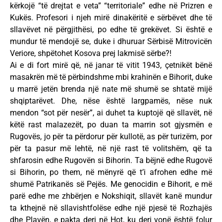
kërkojë “të drejtat e veta” “territoriale” edhe në Prizren e
Kukës. Profesori i njeh mirë dinakëritë e sërbëvet dhe të
sllavëvet në përgjithësi, po edhe të grekëvet. Si është e
mundur të mendojë se, duke i dhuruar Sërbisë Mitrovicën
Veriore, shpëtohet Kosova prej lakmisë sërbe?!
Ai e di fort mirë që, në janar të vitit 1943, çetnikët bënë
masakrën më të përbindshme mbi krahinën e Bihorit, duke
u marrë jetën brenda një nate më shumë se shtatë mijë
shqiptarëvet. Dhe, nëse është largpamës, nëse nuk
mendon “sot për nesër”, ai duhet ta kuptojë që sllavët, në
këtë rast malazezët, po duan ta marrin sot gjysmën e
Rugovës, jo për ta përdorur për kullotë, as për turizëm, por
për ta pasur më lehtë, në një rast të volitshëm, që ta
shfarosin edhe Rugovën si Bihorin. Ta bëjnë edhe Rugovë
si Bihorin, po them, në mënyrë që t’i afrohen edhe më
shumë Patrikanës së Pejës. Me genocidin e Bihorit, e më
parë edhe me zhbërjen e Nokshiqit, sllavët kanë mundur
ta kthejnë në sllavishtfolëse edhe një pjesë të Rozhajës
dhe Plavën, e pakta deri në Hot, ku deri vonë është folur