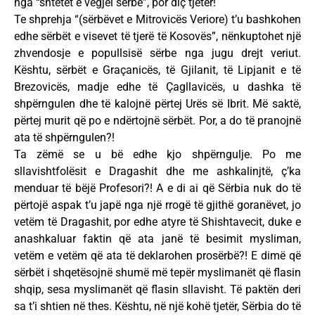
nga “shtetet e vegjël sërbë”, por diç tjetër!
Te shprehja “(sërbëvet e Mitrovicës Veriore) t’u bashkohen
edhe sërbët e visevet të tjerë të Kosovës”, nënkuptohet një
zhvendosje e popullsisë sërbe nga jugu drejt veriut.
Kështu, sërbët e Graçanicës, të Gjilanit, të Lipjanit e të
Brezovicës, madje edhe të Çagllavicës, u dashka të
shpërngulen dhe të kalojnë përtej Urës së Ibrit. Më saktë,
përtej murit që po e ndërtojnë sërbët. Por, a do të pranojnë
ata të shpërngulen?!
Ta zëmë se u bë edhe kjo shpërngulje. Po me
sllavishtfolësit e Dragashit dhe me ashkalinjtë, ç’ka
menduar të bëjë Profesori?! A e di ai që Sërbia nuk do të
përtojë aspak t’u japë nga një rrogë të gjithë goranëvet, jo
vetëm të Dragashit, por edhe atyre të Shishtavecit, duke e
anashkaluar faktin që ata janë të besimit mysliman,
vetëm e vetëm që ata të deklarohen prosërbë?! E dimë që
sërbët i shqetësojnë shumë më tepër myslimanët që flasin
shqip, sesa myslimanët që flasin sllavisht. Të paktën deri
sa t’i shtien në thes. Kështu, në një kohë tjetër, Sërbia do të