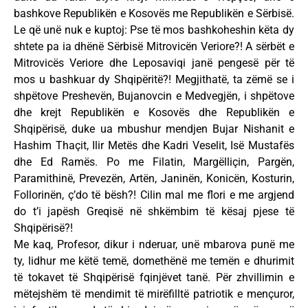
bashkove Republikën e Kosovës me Republikën e Sërbisë.
Le që unë nuk e kuptoj: Pse të mos bashkoheshin këta dy
shtete pa ia dhënë Sërbisë Mitrovicën Veriore?! A sërbët e
Mitrovicës Veriore dhe Leposaviqi janë pengesë për të
mos u bashkuar dy Shqipëritë?! Megjithatë, ta zëmë se i
shpëtove Preshevën, Bujanovcin e Medvegjën, i shpëtove
dhe krejt Republikën e Kosovës dhe Republikën e
Shqipërisë, duke ua mbushur mendjen Bujar Nishanit e
Hashim Thaçit, Ilir Metës dhe Kadri Veselit, Isë Mustafës
dhe Ed Ramës. Po me Filatin, Margëlliçin, Pargën,
Paramithinë, Prevezën, Artën, Janinën, Konicën, Kosturin,
Follorinën, ç’do të bësh?! Cilin mal me flori e me argjend
do t’i japësh Greqisë në shkëmbim të kësaj pjese të
Shqipërisë?!
Me kaq, Profesor, dikur i nderuar, unë mbarova punë me
ty, lidhur me këtë temë, domethënë me temën e dhurimit
të tokavet të Shqipërisë fqinjëvet tanë. Për zhvillimin e
mëtejshëm të mendimit të mirëfilltë patriotik e mençuror,