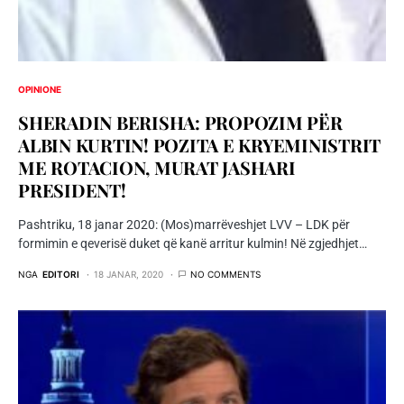
OPINIONE
SHERADIN BERISHA: PROPOZIM PËR
ALBIN KURTIN! POZITA E KRYEMINISTRIT
ME ROTACION, MURAT JASHARI
PRESIDENT!
Pashtriku, 18 janar 2020: (Mos)marrëveshjet LVV – LDK për
formimin e qeverisë duket që kanë arritur kulmin! Në zgjedhjet…
NGA
EDITORI
18 JANAR, 2020
NO COMMENTS