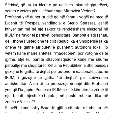
Sërbisë, që ua ka blerë e po ua blen tokat shqiptarëvet,
vetëm e vetëm për t’i dëbuar nga Mitrovica Veriore?!
Profesori ynë duhet ta dijë që një fshat i vogël në breg të
Liqenit të Prespës, vendlindja e Sterjo Spasses, është
kthyer tanimë në një faktor të rëndësishëm elektoral në
IRJM, në favor të partivet joshqiptare. Banorët e atij fshati,
që i thonë Pustec dhe të cilit Republika e Shqipërisë ia ka
dhënë të gjithë atributet e pushtetit autonom lokal, jo
vetëm kanë marrë shtetësi “maqedone”, por votojnë që të
gjithë, atje ku partitë sllavomaqedone kanë më shumë
përballje me shqiptarët. Këtu, në Republikën e Shqipërisë, i
gëzojnë të gjitha të dejtat për autonomi nacionale, atje, në
IRJM, i gëzojnë të gjitha “të drejtat” për subversion
antishqiptar! A do të na propozojë ndonjë ditë Profesori
ynë që t’ia japim Pustecin IRJM-së, në këmbim ta zëmë të
një fshati thjeshtë shqiptar, në pastë mbetur diku në
zonën e Velesit?!
Sllavët i kanë shfrytëzuar të gjitha situatat e turbullta për