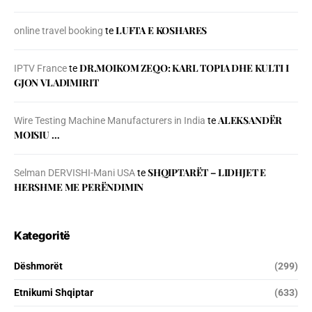
LUFTA E KOSHARES
online travel booking
te
DR.MOIKOM ZEQO: KARL TOPIA DHE KULTI I
IPTV France
te
GJON VLADIMIRIT
ALEKSANDËR
Wire Testing Machine Manufacturers in India
te
MOISIU …
SHQIPTARËT – LIDHJET E
Selman DERVISHI-Mani USA
te
HERSHME ME PERËNDIMIN
Kategoritë
Dëshmorët
(299)
Etnikumi Shqiptar
(633)