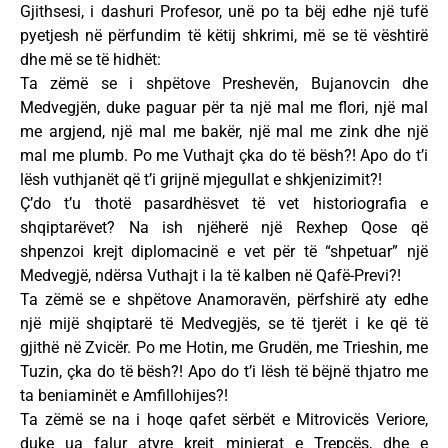
Gjithsesi, i dashuri Profesor, unë po ta bëj edhe një tufë
pyetjesh në përfundim të këtij shkrimi, më se të vështirë
dhe më se të hidhët:
Ta zëmë se i shpëtove Preshevën, Bujanovcin dhe
Medvegjën, duke paguar për ta një mal me flori, një mal
me argjend, një mal me bakër, një mal me zink dhe një
mal me plumb. Po me Vuthajt çka do të bësh?! Apo do t’i
lësh vuthjanët që t’i grijnë mjegullat e shkjenizimit?!
Ç’do t’u thotë pasardhësvet të vet historiografia e
shqiptarëvet? Na ish njëherë një Rexhep Qose që
shpenzoi krejt diplomacinë e vet për të “shpetuar” një
Medvegjë, ndërsa Vuthajt i la të kalben në Qafë-Previ?!
Ta zëmë se e shpëtove Anamoravën, përfshirë aty edhe
një mijë shqiptarë të Medvegjës, se të tjerët i ke që të
gjithë në Zvicër. Po me Hotin, me Grudën, me Trieshin, me
Tuzin, çka do të bësh?! Apo do t’i lësh të bëjnë thjatro me
ta beniaminët e Amfillohijes?!
Ta zëmë se na i hoqe qafet sërbët e Mitrovicës Veriore,
duke ua falur atyre krejt minierat e Trepçës, dhe e