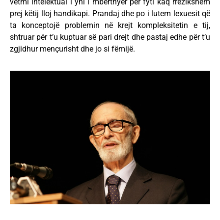
vetmi intelektual i yni i mbërthyer për fyti kaq rrëzikshëm
prej këtij lloj handikapi. Prandaj dhe po i lutem lexuesit që
ta konceptojë problemin në krejt kompleksitetin e tij,
shtruar për t’u kuptuar së pari drejt dhe pastaj edhe për t’u
zgjidhur mençurisht dhe jo si fëmijë.