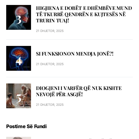
HIGJIENA E DOBËT E DHËMBËVE MUND
TË TKURRË QENDRËN E KUJTESËS NË
TRURIN TUAJ!
21 DHJETOR, 2025
SI FUNKSIONON MENDJA JONË?!
21 DHJETOR, 2025
DIOGJENI I VARFËR QË NUK KISHTE
NEVOJË PËR ASGJË!
21 DHJETOR, 2025
Postime Së Fundi