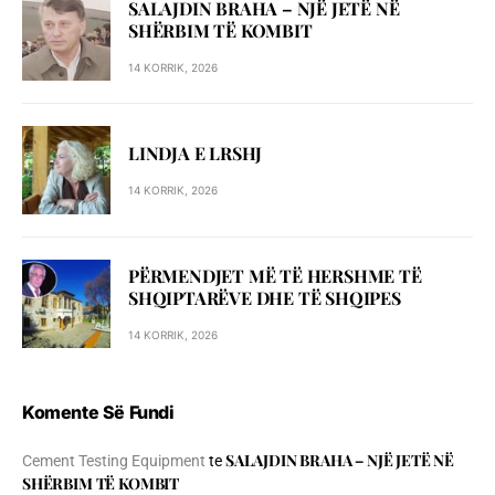
SALAJDIN BRAHA – NJЁ JETЁ NЁ
SHЁRBIM TЁ KOMBIT
14 KORRIK, 2026
LINDJA E LRSHJ
14 KORRIK, 2026
PËRMENDJET MË TË HERSHME TË
SHQIPTARËVE DHE TË SHQIPES
14 KORRIK, 2026
Komente Së Fundi
SALAJDIN BRAHA – NJЁ JETЁ NЁ
Cement Testing Equipment
te
SHЁRBIM TЁ KOMBIT