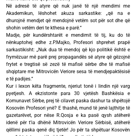
Në adresë të atyre që nuk janë të një mendimi me
Akademikun, lëshohet akuza sarkastike: „që na e
dhurojnë mendjet që mendojnë vetëm sot për sot dhe që
shohin vetëm deri te kthesa e parë.“
Madje, për kundërshtarët e mendimit të tij, ku do të
nënkuptohej edhe z.P.Majko, Profesori shprehet prapë
sarkastikisht: „Nuk dua të mendoj që kjo politikë është e
frymëzuar më parë prej propagandës së atyre që gëzojnë
frytet e tregtisë së zezë të mafisë sërbe dhe të mafisë
shqiptare me Mitrovicën Veriore sesa të mendjepaktësisë
e të padijes.“
Kur i lexon këta fragmente, njeriut tonë i lindin një varg
pyetjesh. A ekzistonte para 30 vjetësh Bashkësia e
Komunavet Sërbe, prej të cilavet paska dashur ta shpëtojë
Kosovën Profesori ynë? E thashë, mund të jenë lajthitje të
gazetarëvet, por nëse R.Qosja e ka pasë qysh atëherë
idenë për t’ia dhënë Mitrovicën Veriore Sërbisë, atëherë
qëllimi paska qenë diç tjetër! Jo për ta shpëtuar Kosovën