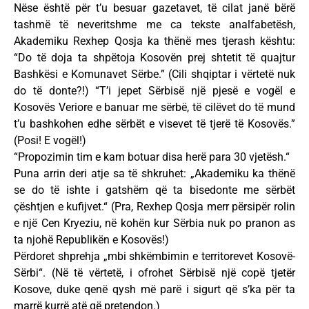
Nëse është për t’u besuar gazetavet, të cilat janë bërë
tashmë të neveritshme me ca tekste analfabetësh,
Akademiku Rexhep Qosja ka thënë mes tjerash kështu:
“Do të doja ta shpëtoja Kosovën prej shtetit të quajtur
Bashkësi e Komunavet Sërbe.” (Cili shqiptar i vërtetë nuk
do të donte?!) “T’i jepet Sërbisë një pjesë e vogël e
Kosovës Veriore e banuar me sërbë, të cilëvet do të mund
t’u bashkohen edhe sërbët e visevet të tjerë të Kosovës.”
(Posi! E vogël!)
“Propozimin tim e kam botuar disa herë para 30 vjetësh.“
Puna arrin deri atje sa të shkruhet: „Akademiku ka thënë
se do të ishte i gatshëm që ta bisedonte me sërbët
çështjen e kufijvet.“ (Pra, Rexhep Qosja merr përsipër rolin
e një Cen Kryeziu, në kohën kur Sërbia nuk po pranon as
ta njohë Republikën e Kosovës!)
Përdoret shprehja „mbi shkëmbimin e territorevet Kosovë-
Sërbi“. (Në të vërtetë, i ofrohet Sërbisë një copë tjetër
Kosove, duke qenë qysh më parë i sigurt që s’ka për ta
marrë kurrë atë që pretendon.)