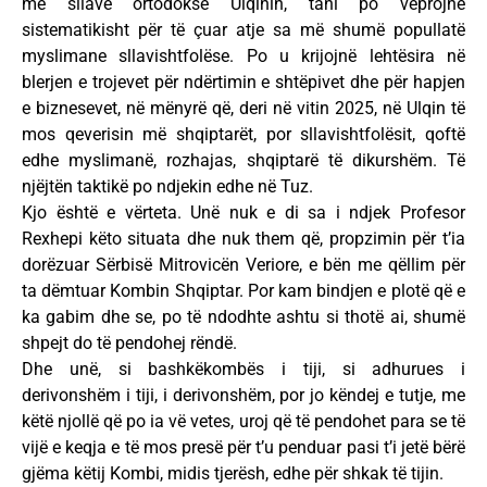
me sllavë ortodoksë Ulqinin, tani po veprojnë
sistematikisht për të çuar atje sa më shumë popullatë
myslimane sllavishtfolëse. Po u krijojnë lehtësira në
blerjen e trojevet për ndërtimin e shtëpivet dhe për hapjen
e biznesevet, në mënyrë që, deri në vitin 2025, në Ulqin të
mos qeverisin më shqiptarët, por sllavishtfolësit, qoftë
edhe myslimanë, rozhajas, shqiptarë të dikurshëm. Të
njëjtën taktikë po ndjekin edhe në Tuz.
Kjo është e vërteta. Unë nuk e di sa i ndjek Profesor
Rexhepi këto situata dhe nuk them që, propzimin për t’ia
dorëzuar Sërbisë Mitrovicën Veriore, e bën me qëllim për
ta dëmtuar Kombin Shqiptar. Por kam bindjen e plotë që e
ka gabim dhe se, po të ndodhte ashtu si thotë ai, shumë
shpejt do të pendohej rëndë.
Dhe unë, si bashkëkombës i tiji, si adhurues i
derivonshëm i tiji, i derivonshëm, por jo këndej e tutje, me
këtë njollë që po ia vë vetes, uroj që të pendohet para se të
vijë e keqja e të mos presë për t’u penduar pasi t’i jetë bërë
gjëma këtij Kombi, midis tjerësh, edhe për shkak të tijin.