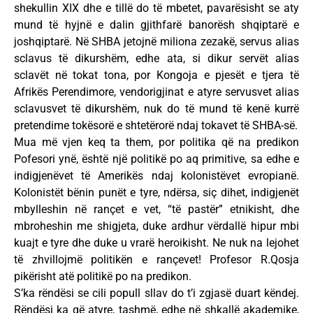
shekullin XIX dhe e tillë do të mbetet, pavarësisht se aty
mund të hyjnë e dalin gjithfarë banorësh shqiptarë e
joshqiptarë. Në SHBA jetojnë miliona zezakë, servus alias
sclavus të dikurshëm, edhe ata, si dikur servët alias
sclavët në tokat tona, por Kongoja e pjesët e tjera të
Afrikës Perendimore, vendorigjinat e atyre servusvet alias
sclavusvet të dikurshëm, nuk do të mund të kenë kurrë
pretendime tokësorë e shtetërorë ndaj tokavet të SHBA-së.
Mua më vjen keq ta them, por politika që na predikon
Pofesori ynë, është një politikë po aq primitive, sa edhe e
indigjenëvet të Amerikës ndaj kolonistëvet evropianë.
Kolonistët bënin punët e tyre, ndërsa, siç dihet, indigjenët
mbylleshin në rançet e vet, “të pastër” etnikisht, dhe
mbroheshin me shigjeta, duke ardhur vërdallë hipur mbi
kuajt e tyre dhe duke u vrarë heroikisht. Ne nuk na lejohet
të zhvillojmë politikën e rançevet! Profesor R.Qosja
pikërisht atë politikë po na predikon.
S’ka rëndësi se cili popull sllav do t’i zgjasë duart këndej.
Rëndësi ka që atyre, tashmë, edhe në shkallë akademike,