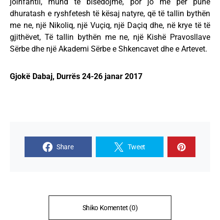
joinfantil, mund të bisedojmë, por jo më për punë
dhuratash e ryshfetesh të kësaj natyre, që të tallin bythën
me ne, një Nikoliq, një Vuçiq, një Daçiq dhe, në krye të të
gjithëvet, Të tallin bythën me ne, një Kishë Pravosllave
Sërbe dhe një Akademi Sërbe e Shkencavet dhe e Artevet.
Gjokë Dabaj, Durrës 24-26 janar 2017
Share
Tweet
Shiko Komentet (0)