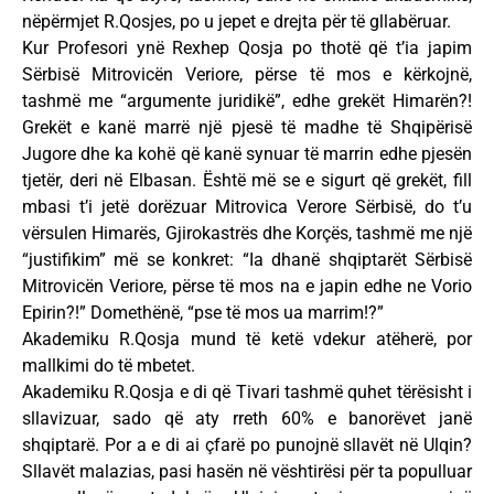
nëpërmjet R.Qosjes, po u jepet e drejta për të gllabëruar.
Kur Profesori ynë Rexhep Qosja po thotë që t’ia japim
Sërbisë Mitrovicën Veriore, përse të mos e kërkojnë,
tashmë me “argumente juridikë”, edhe grekët Himarën?!
Grekët e kanë marrë një pjesë të madhe të Shqipërisë
Jugore dhe ka kohë që kanë synuar të marrin edhe pjesën
tjetër, deri në Elbasan. Është më se e sigurt që grekët, fill
mbasi t’i jetë dorëzuar Mitrovica Verore Sërbisë, do t’u
vërsulen Himarës, Gjirokastrës dhe Korçës, tashmë me një
“justifikim” më se konkret: “Ia dhanë shqiptarët Sërbisë
Mitrovicën Veriore, përse të mos na e japin edhe ne Vorio
Epirin?!” Domethënë, “pse të mos ua marrim!?”
Akademiku R.Qosja mund të ketë vdekur atëherë, por
mallkimi do të mbetet.
Akademiku R.Qosja e di që Tivari tashmë quhet tërësisht i
sllavizuar, sado që aty rreth 60% e banorëvet janë
shqiptarë. Por a e di ai çfarë po punojnë sllavët në Ulqin?
Sllavët malazias, pasi hasën në vështirësi për ta populluar