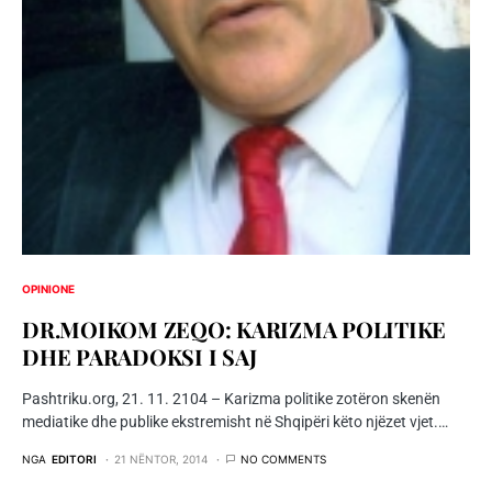
OPINIONE
DR.MOIKOM ZEQO: KARIZMA POLITIKE
DHE PARADOKSI I SAJ
Pashtriku.org, 21. 11. 2104 – Karizma politike zotëron skenën
mediatike dhe publike ekstremisht në Shqipëri këto njëzet vjet.…
NGA
EDITORI
21 NËNTOR, 2014
NO COMMENTS