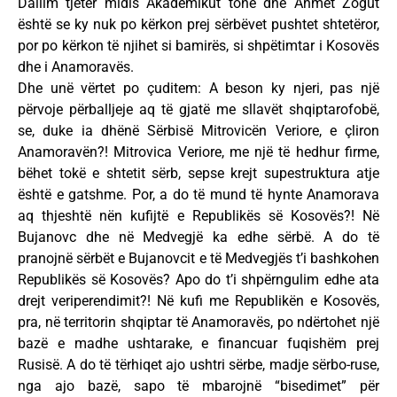
Dallim tjetër midis Akademikut tonë dhe Ahmet Zogut
është se ky nuk po kërkon prej sërbëvet pushtet shtetëror,
por po kërkon të njihet si bamirës, si shpëtimtar i Kosovës
dhe i Anamoravës.
Dhe unë vërtet po çuditem: A beson ky njeri, pas një
përvoje përballjeje aq të gjatë me sllavët shqiptarofobë,
se, duke ia dhënë Sërbisë Mitrovicën Veriore, e çliron
Anamoravën?! Mitrovica Veriore, me një të hedhur firme,
bëhet tokë e shtetit sërb, sepse krejt supestruktura atje
është e gatshme. Por, a do të mund të hynte Anamorava
aq thjeshtë nën kufijtë e Republikës së Kosovës?! Në
Bujanovc dhe në Medvegjë ka edhe sërbë. A do të
pranojnë sërbët e Bujanovcit e të Medvegjës t’i bashkohen
Republikës së Kosovës? Apo do t’i shpërngulim edhe ata
drejt veriperendimit?! Në kufi me Republikën e Kosovës,
pra, në territorin shqiptar të Anamoravës, po ndërtohet një
bazë e madhe ushtarake, e financuar fuqishëm prej
Rusisë. A do të tërhiqet ajo ushtri sërbe, madje sërbo-ruse,
nga ajo bazë, sapo të mbarojnë “bisedimet” për