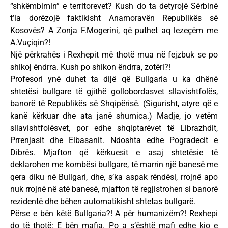
“shkëmbimin” e territorevet? Kush do ta detyrojë Sërbinë
t’ia dorëzojë faktikisht Anamoravën Republikës së
Kosovës? A Zonja F.Mogerini, që puthet aq lezeçëm me
A.Vuçiqin?!
Një përkrahës i Rexhepit më thotë mua në fejzbuk se po
shikoj ëndrra. Kush po shikon ëndrra, zotëri?!
Profesori ynë duhet ta dijë që Bullgaria u ka dhënë
shtetësi bullgare të gjithë gollobordasvet sllavishtfolës,
banorë të Republikës së Shqipërisë. (Sigurisht, atyre që e
kanë kërkuar dhe ata janë shumica.) Madje, jo vetëm
sllavishtfolësvet, por edhe shqiptarëvet të Librazhdit,
Prrenjasit dhe Elbasanit. Ndoshta edhe Pogradecit e
Dibrës. Mjafton që kërkuesit e asaj shtetësie të
deklarohen me kombësi bullgare, të marrin një banesë me
qera diku në Bullgari, dhe, s’ka aspak rëndësi, rrojnë apo
nuk rrojnë në atë banesë, mjafton të regjistrohen si banorë
rezidentë dhe bëhen automatikisht shtetas bullgarë.
Përse e bën këtë Bullgaria?! A për humanizëm?! Rexhepi
do të thotë: E bën mafia. Po a s’është mafi edhe kjo e