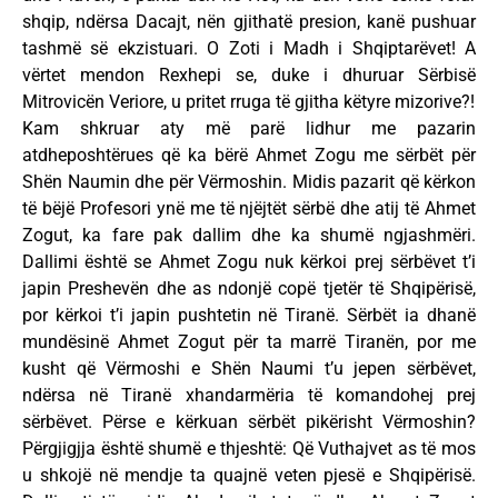
shqip, ndërsa Dacajt, nën gjithatë presion, kanë pushuar
tashmë së ekzistuari. O Zoti i Madh i Shqiptarëvet! A
vërtet mendon Rexhepi se, duke i dhuruar Sërbisë
Mitrovicën Veriore, u pritet rruga të gjitha këtyre mizorive?!
Kam shkruar aty më parë lidhur me pazarin
atdheposhtërues që ka bërë Ahmet Zogu me sërbët për
Shën Naumin dhe për Vërmoshin. Midis pazarit që kërkon
të bëjë Profesori ynë me të njëjtët sërbë dhe atij të Ahmet
Zogut, ka fare pak dallim dhe ka shumë ngjashmëri.
Dallimi është se Ahmet Zogu nuk kërkoi prej sërbëvet t’i
japin Preshevën dhe as ndonjë copë tjetër të Shqipërisë,
por kërkoi t’i japin pushtetin në Tiranë. Sërbët ia dhanë
mundësinë Ahmet Zogut për ta marrë Tiranën, por me
kusht që Vërmoshi e Shën Naumi t’u jepen sërbëvet,
ndërsa në Tiranë xhandarmëria të komandohej prej
sërbëvet. Përse e kërkuan sërbët pikërisht Vërmoshin?
Përgjigjja është shumë e thjeshtë: Që Vuthajvet as të mos
u shkojë në mendje ta quajnë veten pjesë e Shqipërisë.