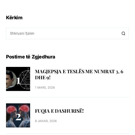
Kërkim
Postime të Zgjedhura
MAGJEPSJA E TESLËS ME NUMRAT 3, 6
DHE 9!
1 MARS, 2026
FUQIA E DASHURISË!
8 JANAR, 2026