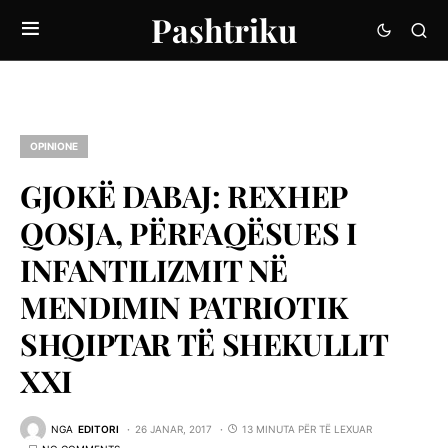
Pashtriku
OPINIONE
GJOKË DABAJ: REXHEP
QOSJA, PËRFAQËSUES I
INFANTILIZMIT NË
MENDIMIN PATRIOTIK
SHQIPTAR TË SHEKULLIT
XXI
NGA
EDITORI
26 JANAR, 2017
13 MINUTA PËR TË LEXUAR