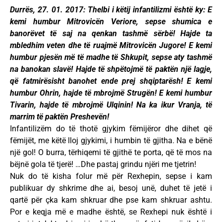
Durrës, 27. 01. 2017: Thelbi i këtij infantilizmi është ky: E
kemi humbur Mitrovicën Veriore, sepse shumica e
banorëvet të saj na qenkan tashmë sërbë! Hajde ta
mbledhim veten dhe të ruajmë Mitrovicën Jugore! E kemi
humbur pjesën më të madhe të Shkupit, sepse aty tashmë
na banokan slavë! Hajde të shpëtojmë të paktën një lagje,
që fatmirësisht banohet ende prej shqiptarësh! E kemi
humbur Ohrin, hajde të mbrojmë Strugën! E kemi humbur
Tivarin, hajde të mbrojmë Ulqinin! Na ka ikur Vranja, të
marrim të paktën Preshevën!
Infantilizëm do të thotë gjykim fëmijëror dhe dihet që
fëmijët, me këtë lloj gjykimi, i humbin të gjitha. Na e bënë
një gol! O burra, tërhiqemi të gjithë te porta, që të mos na
bëjnë gola të tjerë! …Dhe pastaj grindu njëri me tjetrin!
Nuk do të kisha folur më për Rexhepin, sepse i kam
publikuar dy shkrime dhe ai, besoj unë, duhet të jetë i
qartë për çka kam shkruar dhe pse kam shkruar ashtu.
Por e keqja më e madhe është, se Rexhepi nuk është i