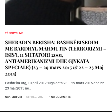
TË NDRYSHME
SHERADIN BERISHA: BASHKËBISEDIM
ME BARDHYL MAHMUTIN (TERRORIZMI –
ISIS’i, 11 SHTATORI 2001,
ANTIAMERIKANIZMI DHE GJYKATA
SPECIALE) (23 – 29 mars 2015 & 22 – 23 Maj
2015)
Pashtriku.org, 10 prill 2017: Nga data 23 – 29 mars 2015 dhe 22 –
23 maj 2015 në…
NGA
EDITORI
13 PRILL, 2017
NO COMMENTS