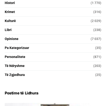
Histori
(1 770)
Krimet
(316)
Kulturë
(2 029)
Libri
(238)
Opinione
(7 037)
Pa Kategorizuar
(35)
Personalitete
(871)
Të Ndryshme
(203)
Të Zgjedhura
(25)
Postime të Lidhura