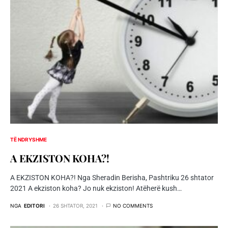
TË NDRYSHME
A EKZISTON KOHA?!
A EKZISTON KOHA?! Nga Sheradin Berisha, Pashtriku 26 shtator
2021 A ekziston koha? Jo nuk ekziston! Atëherë kush…
NGA
EDITORI
26 SHTATOR, 2021
NO COMMENTS