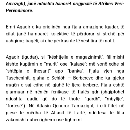
Amazigh), janë ndoshta banorët origjinalë të Afrikës Veri-
Perëndimore.
Emri Agadir e ka origjinën nga fjala amazighe Igudar, të
cilat janë hambarët kolektivë të përdorur si strehë për
ushqime, bagëti, si dhe për kushte të vështira të motit.
Agadir (Igudar), si “kështjella e magazinimit”, fillimisht
kishte kuptimin e “murit” ose “kalasë”; më vonë edhe si
“shtëpia e thesarit” apo “banka”. Fjala vjen nga
Taschenlhit, gjuha e Schlöh – Berberëve dhe ka gjetur
rrugën e saj edhe në gjuhë të tjera berbere. Fjala është
gjurmuar në rrënjën fenikase të fjalës gdr (shqiptohet
ndoshta gadir; që do të thotë: “gardh”, “mbyllje”,
“fortesë”). Në Atlasin Qendror Tamazight, i cili flitet në
pjesë të mëdha të Atlasit të Lartë, ndërtesa të tilla
zakonisht quhen igherm ose tighremt.