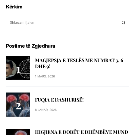
Kërkim
Postime të Zgjedhura
MAGJEPSJA E TESLËS ME NUMRAT 3, 6
DHE 9!
1 MARS, 2026
FUQIA E DASHURISË!
8 JANAR, 2026
HIGJIENA E DOBËT E DHËMBËVE MUND