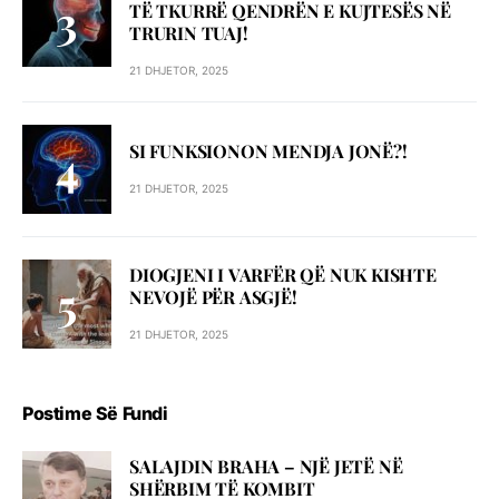
TË TKURRË QENDRËN E KUJTESËS NË
TRURIN TUAJ!
21 DHJETOR, 2025
SI FUNKSIONON MENDJA JONË?!
21 DHJETOR, 2025
DIOGJENI I VARFËR QË NUK KISHTE
NEVOJË PËR ASGJË!
21 DHJETOR, 2025
Postime Së Fundi
SALAJDIN BRAHA – NJЁ JETЁ NЁ
SHЁRBIM TЁ KOMBIT