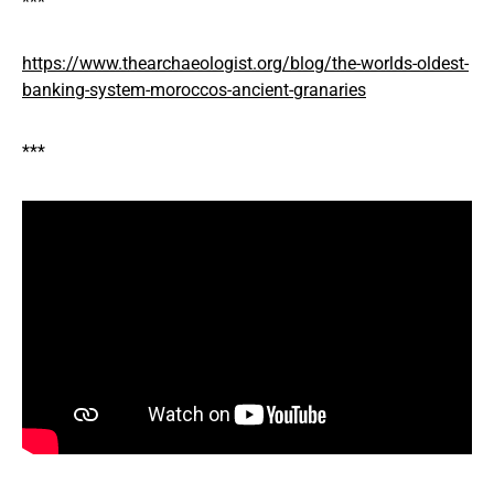
***
https://www.thearchaeologist.org/blog/the-worlds-oldest-
banking-system-moroccos-ancient-granaries
***