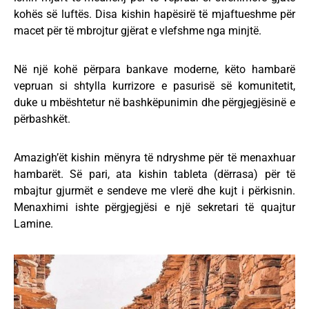
kohës së luftës. Disa kishin hapësirë ​​të mjaftueshme për
macet për të mbrojtur gjërat e vlefshme nga minjtë.
Në një kohë përpara bankave moderne, këto hambarë
vepruan si shtylla kurrizore e pasurisë së komunitetit,
duke u mbështetur në bashkëpunimin dhe përgjegjësinë e
përbashkët.
Amazigh’ët kishin mënyra të ndryshme për të menaxhuar
hambarët. Së pari, ata kishin tableta (dërrasa) për të
mbajtur gjurmët e sendeve me vlerë dhe kujt i përkisnin.
Menaxhimi ishte përgjegjësi e një sekretari të quajtur
Lamine.