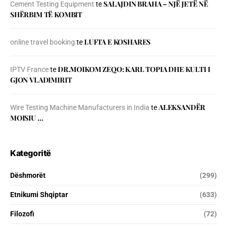
SALAJDIN BRAHA – NJЁ JETЁ NЁ
Cement Testing Equipment
te
SHЁRBIM TЁ KOMBIT
LUFTA E KOSHARES
online travel booking
te
DR.MOIKOM ZEQO: KARL TOPIA DHE KULTI I
IPTV France
te
GJON VLADIMIRIT
ALEKSANDËR
Wire Testing Machine Manufacturers in India
te
MOISIU …
Kategoritë
Dëshmorët
(299)
Etnikumi Shqiptar
(633)
Filozofi
(72)