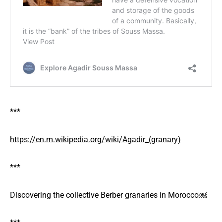
***
https://en.m.wikipedia.org/wiki/Agadir_(granary)
***
Discovering the collective Berber granaries in Morocco￼