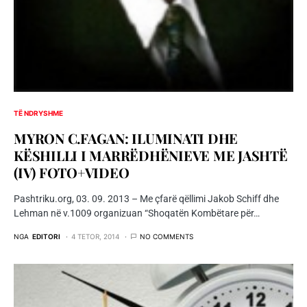
TË NDRYSHME
MYRON C.FAGAN: ILUMINATI DHE
KËSHILLI I MARRËDHËNIEVE ME JASHTË
(IV) FOTO+VIDEO
Pashtriku.org, 03. 09. 2013 – Me çfarë qëllimi Jakob Schiff dhe
Lehman në v.1009 organizuan “Shoqatën Kombëtare për…
NGA
EDITORI
4 TETOR, 2014
NO COMMENTS