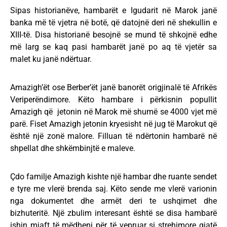
Sipas historianëve, hambarët e Igudarit në Marok janë
banka më të vjetra në botë, që datojnë deri në shekullin e
XIII-të. Disa historianë besojnë se mund të shkojnë edhe
më larg se kaq pasi hambarët janë po aq të vjetër sa
malet ku janë ndërtuar.
Amazigh’ët ose Berber’ët janë banorët origjinalë të Afrikës
Veriperëndimore. Këto hambare i përkisnin popullit
Amazigh që jetonin në Marok më shumë se 4000 vjet më
parë. Fiset Amazigh jetonin kryesisht në jug të Marokut që
është një zonë malore. Filluan të ndërtonin hambarë në
shpellat dhe shkëmbinjtë e maleve.
Çdo familje Amazigh kishte një hambar dhe ruante sendet
e tyre me vlerë brenda saj. Këto sende me vlerë varionin
nga dokumentet dhe armët deri te ushqimet dhe
bizhuteritë. Një zbulim interesant është se disa hambarë
ishin mjaft të mëdhenj për të vepruar si strehimore gjatë