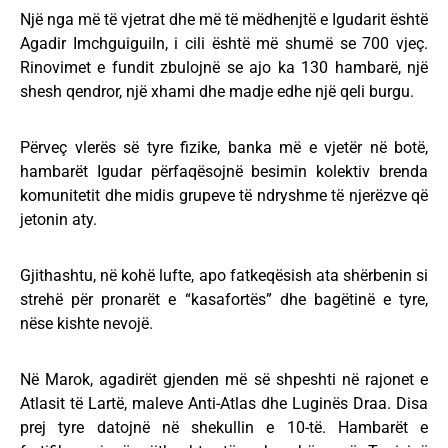
Një nga më të vjetrat dhe më të mëdhenjtë e Igudarit është
Agadir Imchguiguiln, i cili është më shumë se 700 vjeç.
Rinovimet e fundit zbulojnë se ajo ka 130 hambarë, një
shesh qendror, një xhami dhe madje edhe një qeli burgu.
Përveç vlerës së tyre fizike, banka më e vjetër në botë,
hambarët Igudar përfaqësojnë besimin kolektiv brenda
komunitetit dhe midis grupeve të ndryshme të njerëzve që
jetonin aty.
Gjithashtu, në kohë lufte, apo fatkeqësish ata shërbenin si
strehë për pronarët e “kasafortës” dhe bagëtinë e tyre,
nëse kishte nevojë.
Në Marok, agadirët gjenden më së shpeshti në rajonet e
Atlasit të Lartë, maleve Anti-Atlas dhe Luginës Draa. Disa
prej tyre datojnë në shekullin e 10-të. Hambarët e