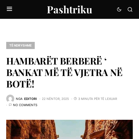
Pashtriku
TË NDRYSHME
HAMBARËT BERBERË ‘
BANKAT MË TË VJETRA NË
BOTË!
NGA
EDITORI
22 NËNTOR, 2025
3 MINUTA PËR TË LEXUAR
NO COMMENTS