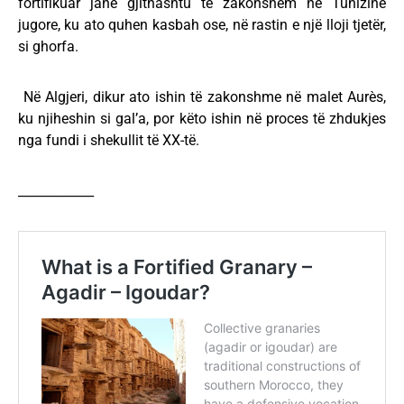
fortifikuar janë gjithashtu të zakonshëm në Tunizinë
jugore, ku ato quhen kasbah ose, në rastin e një lloji tjetër,
si ghorfa.
Në Algjeri, dikur ato ishin të zakonshme në malet Aurès,
ku njiheshin si gal’a, por këto ishin në proces të zhdukjes
nga fundi i shekullit të XX-të.
____________