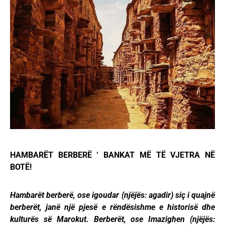
HAMBARËT BERBERË ‘ BANKAT MË TË VJETRA NË
BOTË!
Hambarët berberë, ose igoudar (njëjës: agadir) siç i quajnë
berberët, janë një pjesë e rëndësishme e historisë dhe
kulturës së Marokut. Berberët, ose Imazighen (njëjës: