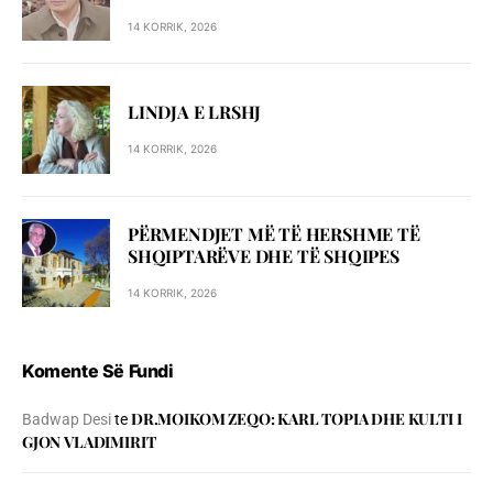
14 KORRIK, 2026
LINDJA E LRSHJ
14 KORRIK, 2026
PËRMENDJET MË TË HERSHME TË
SHQIPTARËVE DHE TË SHQIPES
14 KORRIK, 2026
Komente Së Fundi
DR.MOIKOM ZEQO: KARL TOPIA DHE KULTI I
Badwap Desi
te
GJON VLADIMIRIT