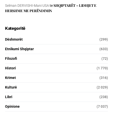
SHQIPTARËT – LIDHJET E
Selman DERVISHI-Mani USA
te
HERSHME ME PERËNDIMIN
Kategoritë
Dëshmorët
(299)
Etnikumi Shqiptar
(633)
Filozofi
(72)
Histori
(1 770)
Krimet
(316)
Kulturë
(2 029)
Libri
(238)
Opinione
(7 037)