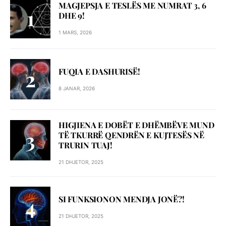
MAGJEPSJA E TESLËS ME NUMRAT 3, 6
DHE 9!
1 MARS, 2026
FUQIA E DASHURISË!
8 JANAR, 2026
HIGJIENA E DOBËT E DHËMBËVE MUND
TË TKURRË QENDRËN E KUJTESËS NË
TRURIN TUAJ!
21 DHJETOR, 2025
SI FUNKSIONON MENDJA JONË?!
21 DHJETOR, 2025