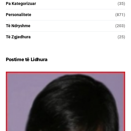
Pa Kategorizuar
(35)
Personalitete
(871)
Të Ndryshme
(203)
Të Zgjedhura
(25)
Postime të Lidhura