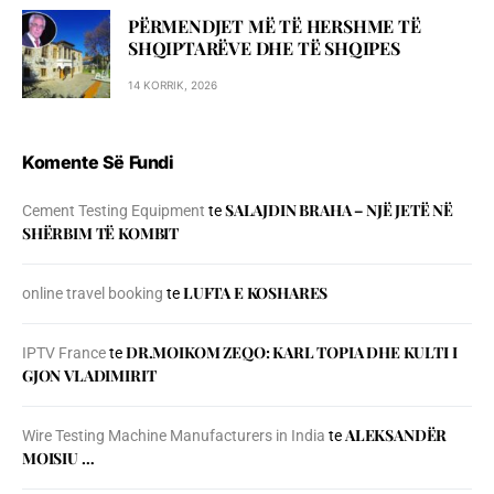
PËRMENDJET MË TË HERSHME TË
SHQIPTARËVE DHE TË SHQIPES
14 KORRIK, 2026
Komente Së Fundi
SALAJDIN BRAHA – NJЁ JETЁ NЁ
Cement Testing Equipment
te
SHЁRBIM TЁ KOMBIT
LUFTA E KOSHARES
online travel booking
te
DR.MOIKOM ZEQO: KARL TOPIA DHE KULTI I
IPTV France
te
GJON VLADIMIRIT
ALEKSANDËR
Wire Testing Machine Manufacturers in India
te
MOISIU …