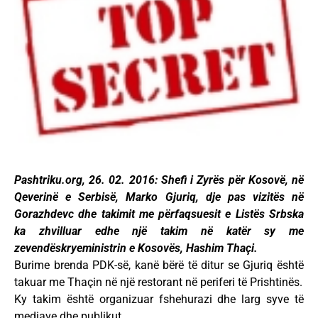
Pashtriku.org, 26. 02. 2016: Shefi i Zyrës për Kosovë, në
Qeverinë e Serbisë, Marko Gjuriq, dje pas vizitës në
Gorazhdevc dhe takimit me përfaqsuesit e Listës Srbska
ka zhvilluar edhe një takim në katër sy me
zevendëskryeministrin e Kosovës, Hashim Thaçi.
Burime brenda PDK-së, kanë bërë të ditur se Gjuriq është
takuar me Thaçin në një restorant në periferi të Prishtinës.
Ky takim është organizuar fshehurazi dhe larg syve të
mediave dhe publikut.