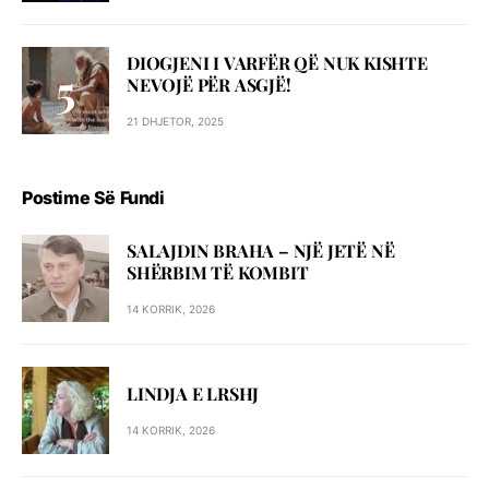
DIOGJENI I VARFËR QË NUK KISHTE
NEVOJË PËR ASGJË!
21 DHJETOR, 2025
Postime Së Fundi
SALAJDIN BRAHA – NJЁ JETЁ NЁ
SHЁRBIM TЁ KOMBIT
14 KORRIK, 2026
LINDJA E LRSHJ
14 KORRIK, 2026