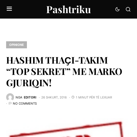
Pashtriku
OPINIONE
HASHIM THAҪI-TAKIM
“TOP SEKRET” ME MARKO
GJURIQIN!
NGA
EDITORI
26 SHKURT, 2016
1 MINUT PËR TË LEXUAR
NO COMMENTS