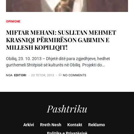
OPINIONE
MIFTAR MEHANI: SUSLLTAN MEHMET
KRASNIQI PËRMIRËSON GABIMIN E
MILLESH KOPILIQIT!
Obiliq, 23. 10. 2013 – Dhjetë ditë para zgjedhjeve, hedhet
gurthemeli Shtëpisë së kulturës në Obiliq. Projekti do…
NGA
EDITORI
23 TETOR, 2013
NO COMMENTS
Pashtriku
Arkivi
Rreth Nesh
Kontakt
Reklamo
Politika e Privatësisë