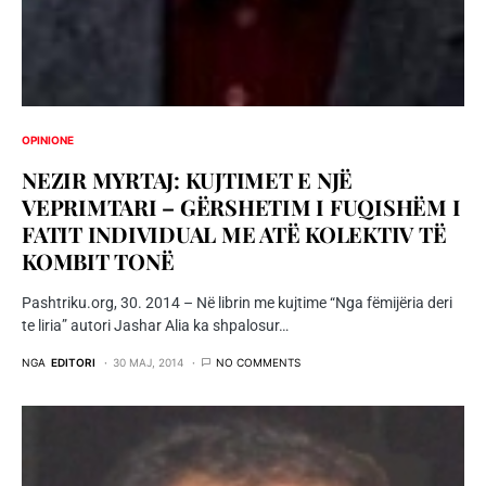
OPINIONE
NEZIR MYRTAJ: KUJTIMET E NJË
VEPRIMTARI – GËRSHETIM I FUQISHËM I
FATIT INDIVIDUAL ME ATË KOLEKTIV TË
KOMBIT TONË
Pashtriku.org, 30. 2014 – Në librin me kujtime “Nga fëmijëria deri
te liria” autori Jashar Alia ka shpalosur…
NGA
EDITORI
30 MAJ, 2014
NO COMMENTS