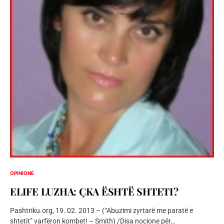
OPINIONE
ELIFE LUZHA: ÇKA ËSHTË SHTETI?
Pashtriku.org, 19. 02. 2013 – (“Abuzimi zyrtarë me paratë e
shtetit” varfëron kombet! – Smith) /Disa nocione për…