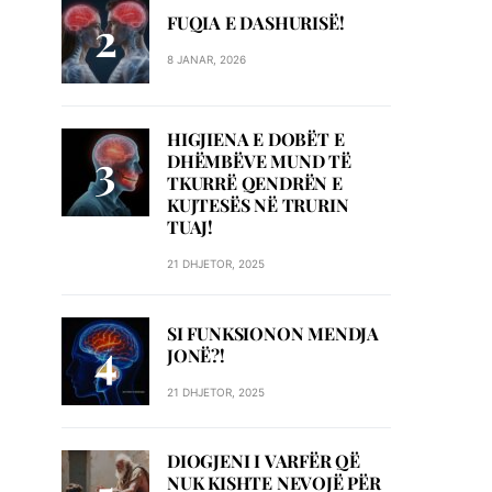
FUQIA E DASHURISË!
8 JANAR, 2026
HIGJIENA E DOBËT E
DHËMBËVE MUND TË
TKURRË QENDRËN E
KUJTESËS NË TRURIN
TUAJ!
21 DHJETOR, 2025
SI FUNKSIONON MENDJA
JONË?!
21 DHJETOR, 2025
DIOGJENI I VARFËR QË
NUK KISHTE NEVOJË PËR