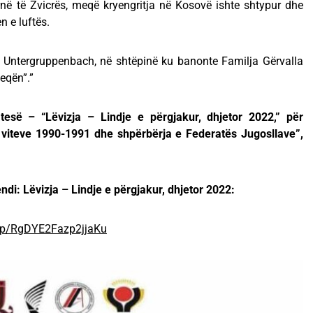
rnë të Zvicrës, meqë kryengritja në Kosovë ishte shtypur dhe
n e luftës.
 Untergruppenbach, në shtëpinë ku banonte Familja Gërvalla
eqën”.”
esë – “Lëvizja – Lindje e përgjakur, dhjetor 2022,” për
 viteve 1990-1991 dhe shpërbërja e Federatës Jugosllave”,
di: Lëvizja – Lindje e përgjakur, dhjetor 2022:
/p/RgDYE2Fazp2jjaKu