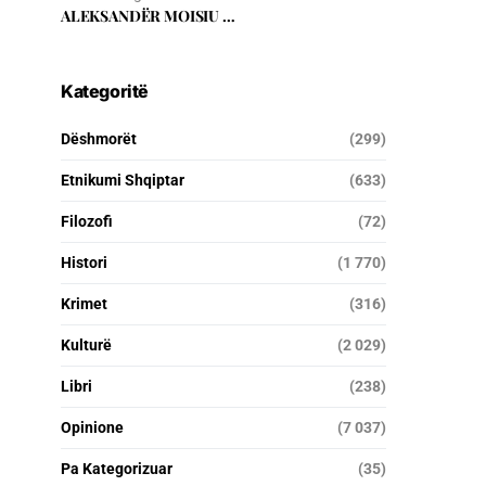
ALEKSANDËR MOISIU …
Kategoritë
Dëshmorët
(299)
Etnikumi Shqiptar
(633)
Filozofi
(72)
Histori
(1 770)
Krimet
(316)
Kulturë
(2 029)
Libri
(238)
Opinione
(7 037)
Pa Kategorizuar
(35)