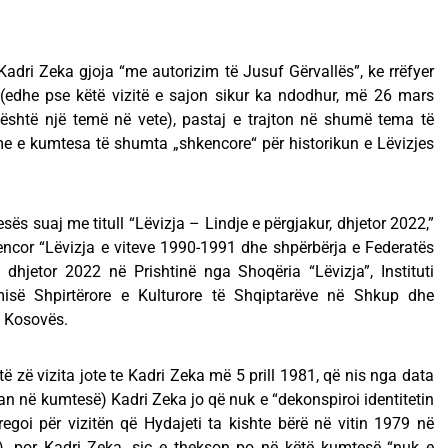
e Kadri Zeka gjoja “me autorizim të Jusuf Gërvallës”, ke rrëfyer
, (edhe pse këtë vizitë e sajon sikur ka ndodhur, më 26 mars
o është një temë në vete), pastaj e trajton në shumë tema të
me e kumtesa të shumta „shkencore“ për historikun e Lëvizjes
ës suaj me titull “Lëvizja – Lindje e përgjakur, dhjetor 2022,”
encor “Lëvizja e viteve 1990-1991 dhe shpërbërja e Federatës
dhjetor 2022 në Prishtinë nga Shoqëria “Lëvizja”, Instituti
gimisë Shpirtërore e Kulturore të Shqiptarëve në Shkup dhe
ë Kosovës.
 zë vizita jote te Kadri Zeka më 5 prill 1981, që nis nga data
ruan në kumtesë) Kadri Zeka jo që nuk e “dekonspiroi identitetin
tregoi për vizitën që Hydajeti ta kishte bërë në vitin 1979 në
, por Kadri Zeka, siç e thekson po në këtë kumtesë “nuk e