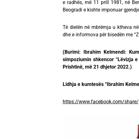
e radhës, më 11 prill 1981, në Be
Beogradi e kishte imponuar gjendje
Të dielën në mbrëmja u ktheva në
dhe e informova për bisedën me “Z
(Burimi: Ibrahim Kelmendi: Kumt
simpoziumin shkencor “Lëvizja e
Prishtinë, më 21 dhjetor 2022.)
Lidhja e kumtesës “Ibrahim Kelmen
https://www.facebook.com/share