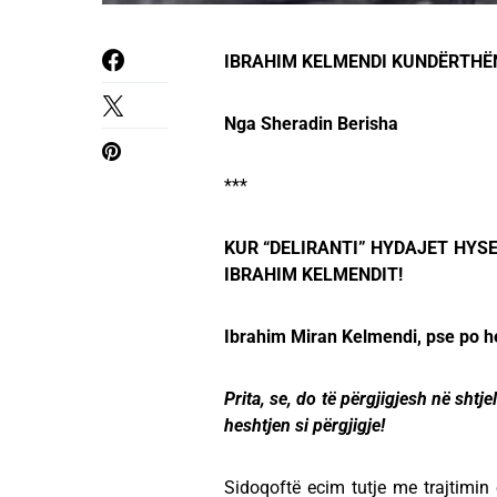
IBRAHIM KELMENDI KUNDËRTHËNË
Nga Sheradin Berisha
***
KUR “DELIRANTI” HYDAJET HYSE
IBRAHIM KELMENDIT!
Ibrahim Miran Kelmendi, pse po h
Prita, se, do të përgjigjesh në shtj
heshtjen si përgjigje!
Sidoqoftë ecim tutje me trajtimi