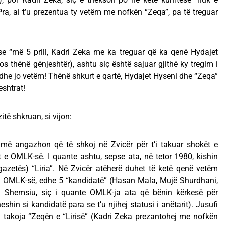
 Pra, ai t’u prezentua ty vetëm me nofkën “Zeqa”, pa të treguar
se “më 5 prill, Kadri Zeka me ka treguar që ka qenë Hydajet
os thënë gënjeshtër), ashtu siç është sajuar gjithë ky tregim i
 dhe jo vetëm! Thënë shkurt e qartë, Hydajet Hyseni dhe “Zeqa”
shtrat!
të shkruan, si vijon:
a më angazhon që të shkoj në Zvicër për t’i takuar shokët e
ët e OMLK-së. I quante ashtu, sepse ata, në tetor 1980, kishin
gazetës) “Liria”. Në Zvicër atëherë duhet të ketë qenë vetëm
 i OMLK-së, edhe 5 “kandidatë” (Hasan Mala, Mujë Shurdhani,
ja Shemsiu, siç i quante OMLK-ja ata që bënin kërkesë për
shin si kandidatë para se t’u njihej statusi i anëtarit). Jusufi
 takoja “Zeqën e “Lirisë” (Kadri Zeka prezantohej me nofkën