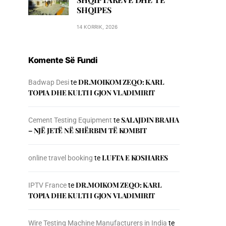
SHQIPES
14 KORRIK, 2026
Komente Së Fundi
DR.MOIKOM ZEQO: KARL
Badwap Desi
te
TOPIA DHE KULTI I GJON VLADIMIRIT
SALAJDIN BRAHA
Cement Testing Equipment
te
– NJЁ JETЁ NЁ SHЁRBIM TЁ KOMBIT
LUFTA E KOSHARES
online travel booking
te
DR.MOIKOM ZEQO: KARL
IPTV France
te
TOPIA DHE KULTI I GJON VLADIMIRIT
Wire Testing Machine Manufacturers in India
te