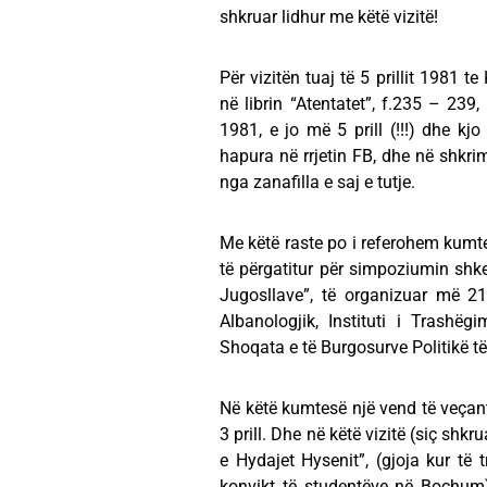
shkruar lidhur me këtë vizitë!
Për vizitën tuaj të 5 prillit 1981 t
në librin “Atentatet”, f.235 – 239
1981, e jo më 5 prill (!!!) dhe kj
hapura në rrjetin FB, dhe në shkri
nga zanafilla e saj e tutje.
Me këtë raste po i referohem kumtes
të përgatitur për simpoziumin shk
Jugosllave”, të organizuar më 21 
Albanologjik, Instituti i Trashë
Shoqata e të Burgosurve Politikë t
Në këtë kumtesë një vend të veçantë
3 prill. Dhe në këtë vizitë (siç shk
e Hydajet Hysenit”, (gjoja kur të 
konvikt të studentëve në Bochum)