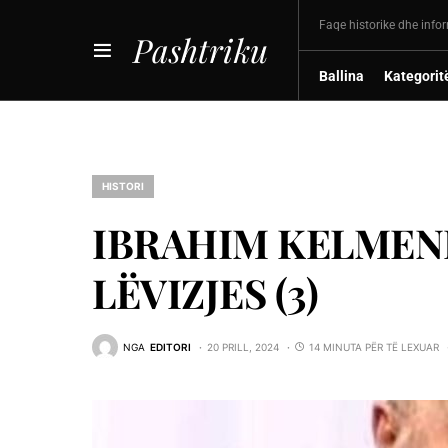
Faqe historike dhe info
Pashtriku
Ballina
Kategorit
HISTORI
IBRAHIM KELMEN
LËVIZJES (3)
NGA
EDITORI
20 PRILL, 2024
14 MINUTA PËR TË LEXUAR