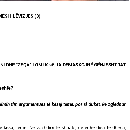
SI I LËVIZJES (3)
NI DHE “ZEQA” I OMLK-së, IA DEMASKOJNË GËNJESHTRAT
eshtë?
ellimin tim argumentues të kësaj teme, por si duket, ke zgjedhur
n e kësaj teme. Në vazhdim të shpalojmë edhe disa të dhëna,