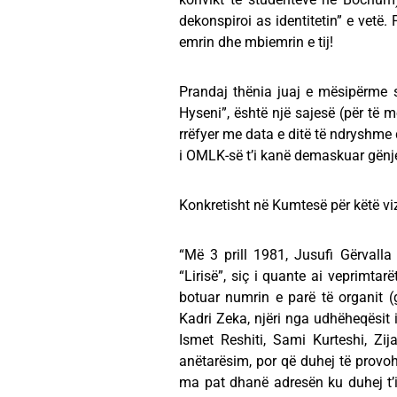
dekonspiroi as identitetin” e vetë.
emrin dhe mbiemrin e tij!
Prandaj thënia juaj e mësipërme 
Hyseni”, është një sajesë (për të m
rrëfyer me data e ditë të ndryshme
i OMLK-së t’i kanë demaskuar gënje
Konkretisht në Kumtesë për këtë vizi
“Më 3 prill 1981, Jusufi Gërvall
“Lirisë”, siç i quante ai veprimtar
botuar numrin e parë të organit (
Kadri Zeka, njëri nga udhëheqësit
Ismet Reshiti, Sami Kurteshi, Zi
anëtarësim, por që duhej të provohe
ma pat dhanë adresën ku duhej t’i