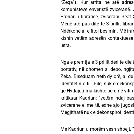
“Zeqa”). Kur arrita në atë adres
komunistëve enveristë zviceranë. A
Pronari i librarisë, zvicerani Beat
Meqë atë pas dite të 3 prillit lib
Ndërkohë ai e fitoi besimin. Më inf
kishin vetëm adresën kontaktuese
letra.
Nga e premtja e 3 prillit deri të die
portativ, në dhomën si depo, ngjit
Zeka. Biseduam rreth dy orë, ai 
identitetin e tij. Bile, nuk e dekon
që Hydajeti ma kishte bërë në viti
kritikuar Kadriun: “vetëm ndaj bas
zvicerane e, me të, edhe ajo jugos
Megjithatë nuk e dekonspiroi identi
Me Kadriun u morëm vesh shpejt, “s