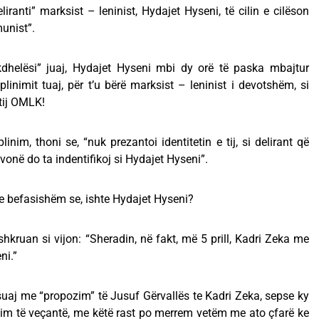
liranti” marksist – leninist, Hydajet Hyseni, të cilin e cilëson
unist”.
rkdhelësi” juaj, Hydajet Hyseni mbi dy orë të paska mbajtur
iplinimit tuaj, për t’u bërë marksist – leninist i devotshëm, si
tij OMLK!
inim, thoni se, “nuk prezantoi identitetin e tij, si delirant që
vonë do ta indentifikoj si Hydajet Hyseni”.
n e befasishëm se, ishte Hydajet Hyseni?
hkruan si vijon: “Sheradin, në fakt, më 5 prill, Kadri Zeka me
ni.”
 suaj me “propozim” të Jusuf Gërvallës te Kadri Zeka, sepse ky
ajtim të veçantë, me këtë rast po merrem vetëm me ato çfarë ke