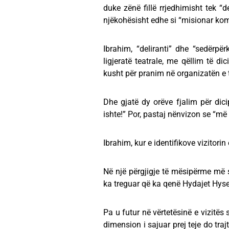
duke zënë fillë rrjedhimisht tek “de
njëkohësisht edhe si “misionar kom
Ibrahim, “deliranti” dhe “sedërpë
ligjeratë teatrale, me qëllim të dic
kusht për pranim në organizatën e 
Dhe gjatë dy orëve fjalim për dicipl
ishte!” Por, pastaj nënvizon se “më 
Ibrahim, kur e identifikove vizitori
Në një përgjigje të mësipërme më s
ka treguar që ka qenë Hydajet Hyse
Pa u futur në vërtetësinë e vizitës
dimension i sajuar prej teje do tr