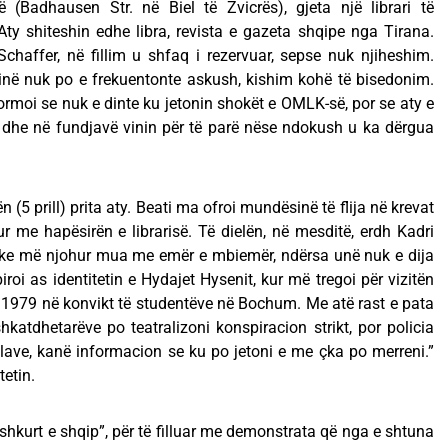
ë (Badhausen Str. në Biel të Zvicrës), gjeta një librari të
ty shiteshin edhe libra, revista e gazeta shqipe nga Tirana.
 Schaffer, në fillim u shfaq i rezervuar, sepse nuk njiheshim.
rarinë nuk po e frekuentonte askush, kishim kohë të bisedonim.
ormoi se nuk e dinte ku jetonin shokët e OMLK-së, por se aty e
 dhe në fundjavë vinin për të parë nëse ndokush u ka dërgua
lën (5 prill) prita aty. Beati ma ofroi mundësinë të flija në krevat
ur me hapësirën e librarisë. Të dielën, në mesditë, erdh Kadri
duke më njohur mua me emër e mbiemër, ndërsa unë nuk e dija
spiroi as identitetin e Hydajet Hysenit, kur më tregoi për vizitën
n 1979 në konvikt të studentëve në Bochum. Me atë rast e pata
hkatdhetarëve po teatralizoni konspiracion strikt, por policia
llave, kanë informacion se ku po jetoni e me çka po merreni.”
tetin.
hkurt e shqip”, për të filluar me demonstrata që nga e shtuna