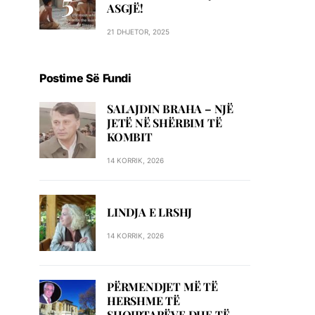
ASGJË!
21 DHJETOR, 2025
Postime Së Fundi
SALAJDIN BRAHA – NJЁ
JETЁ NЁ SHЁRBIM TЁ
KOMBIT
14 KORRIK, 2026
LINDJA E LRSHJ
14 KORRIK, 2026
PËRMENDJET MË TË
HERSHME TË
SHQIPTARËVE DHE TË