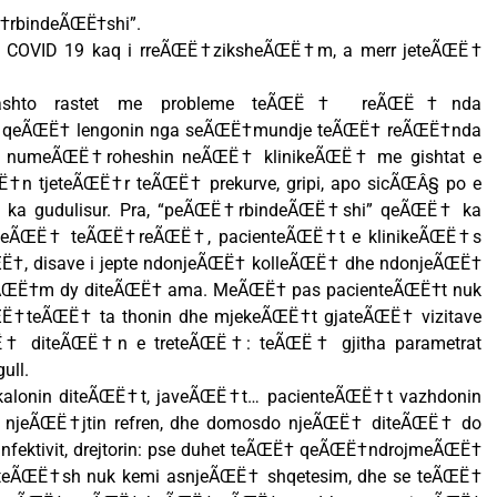
Ë†rbindeÃŒË†shi”.
COVID 19 kaq i rreÃŒË†ziksheÃŒË†m, a merr jeteÃŒË†
ashto rastet me probleme teÃŒË† reÃŒË†nda
a qeÃŒË† lengonin nga seÃŒË†mundje teÃŒË† reÃŒË†nda
 numeÃŒË†roheshin neÃŒË† klinikeÃŒË† me gishtat e
n tjeteÃŒË†r teÃŒË† prekurve, gripi, apo sicÃŒÂ§ po e
 ka gudulisur. Pra, “peÃŒË†rbindeÃŒË†shi” qeÃŒË† ka
 teÃŒË† teÃŒË†reÃŒË†, pacienteÃŒË†t e klinikeÃŒË†s
teÃŒË†, disave i jepte ndonjeÃŒË† kolleÃŒË† dhe ndonjeÃŒË†
eteÃŒË†m dy diteÃŒË† ama. MeÃŒË† pas pacienteÃŒË†t nuk
ÃŒË†teÃŒË† ta thonin dhe mjekeÃŒË†t gjateÃŒË† vizitave
 diteÃŒË†n e treteÃŒË†: teÃŒË† gjitha parametrat
ull.
onin diteÃŒË†t, javeÃŒË†t… pacienteÃŒË†t vazhdonin
jeÃŒË†jtin refren, dhe domosdo njeÃŒË† diteÃŒË† do
infektivit, drejtorin: pse duhet teÃŒË† qeÃŒË†ndrojmeÃŒË†
iteÃŒË†sh nuk kemi asnjeÃŒË† shqetesim, dhe se teÃŒË†