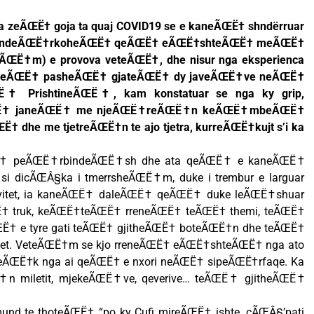
 ma zeÃŒË† goja ta quaj COVID19 se e kaneÃŒË† shndërruar
 ndeÃŒË†rkoheÃŒË† qeÃŒË† eÃŒË†shteÃŒË† meÃŒË†
eÃŒË†m) e provova veteÃŒË†, dhe nisur nga eksperienca
jo qeÃŒË† pasheÃŒË† gjateÃŒË† dy javeÃŒË†ve neÃŒË†
Ë† PrishtineÃŒË†, kam konstatuar se nga ky grip,
ŒË† janeÃŒË† me njeÃŒË†reÃŒË†n keÃŒË†mbeÃŒË†
he me tjetreÃŒË†n te ajo tjetra, kurreÃŒË†kujt s’i ka
ŒË† peÃŒË†rbindeÃŒË†sh dhe ata qeÃŒË† e kaneÃŒË†
 dicÃŒÂ§ka i tmerrsheÃŒË†m, duke i trembur e larguar
ivitet, ia kaneÃŒË† daleÃŒË† qeÃŒË† duke leÃŒË†shuar
† truk, keÃŒË†teÃŒË† rreneÃŒË† teÃŒË† themi, teÃŒË†
Ë† e tyre gati teÃŒË† gjitheÃŒË† boteÃŒË†n dhe teÃŒË†
tet. VeteÃŒË†m se kjo rreneÃŒË† eÃŒË†shteÃŒË† nga ato
eÃŒË†k nga ai qeÃŒË† e nxori neÃŒË† sipeÃŒË†rfaqe. Ka
ŒË†n miletit, mjekeÃŒË†ve, qeverive… teÃŒË† gjitheÃŒË†
und te thoteÃŒË† “po ky Cufi mireÃŒË† ishte, cÃŒÂ§’pati