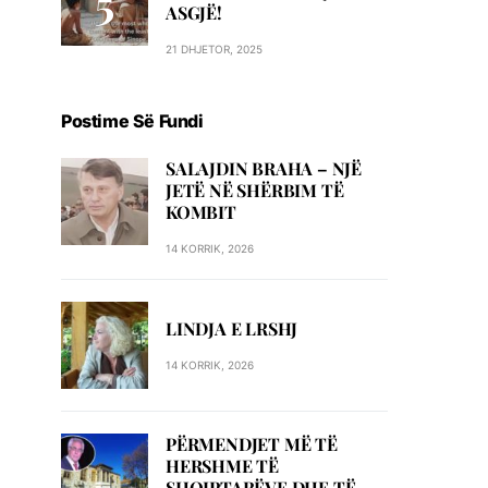
ASGJË!
21 DHJETOR, 2025
Postime Së Fundi
SALAJDIN BRAHA – NJЁ
JETЁ NЁ SHЁRBIM TЁ
KOMBIT
14 KORRIK, 2026
LINDJA E LRSHJ
14 KORRIK, 2026
PËRMENDJET MË TË
HERSHME TË
SHQIPTARËVE DHE TË