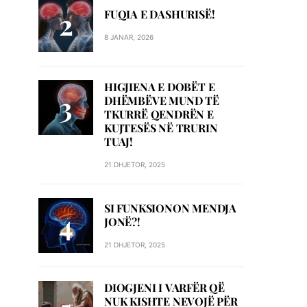
FUQIA E DASHURISË!
8 JANAR, 2026
HIGJIENA E DOBËT E
DHËMBËVE MUND TË
TKURRË QENDRËN E
KUJTESËS NË TRURIN
TUAJ!
21 DHJETOR, 2025
SI FUNKSIONON MENDJA
JONË?!
21 DHJETOR, 2025
DIOGJENI I VARFËR QË
NUK KISHTE NEVOJË PËR