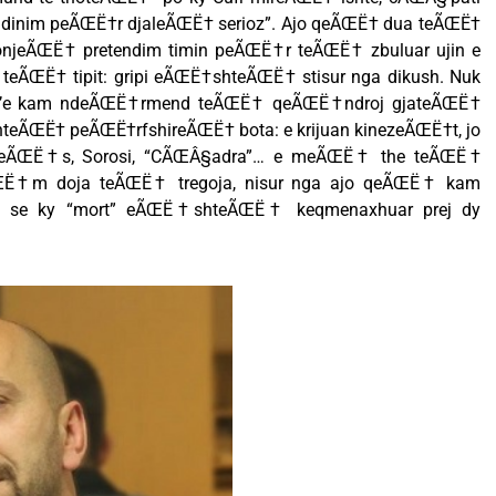
 dinim peÃŒË†r djaleÃŒË† serioz”. Ajo qeÃŒË† dua teÃŒË†
onjeÃŒË† pretendim timin peÃŒË†r teÃŒË† zbuluar ujin e
 teÃŒË† tipit: gripi eÃŒË†shteÃŒË† stisur nga dikush. Nuk
s’e kam ndeÃŒË†rmend teÃŒË† qeÃŒË†ndroj gjateÃŒË†
eÃŒË† peÃŒË†rfshireÃŒË† bota: e krijuan kinezeÃŒË†t, jo
meÃŒË†s, Sorosi, “CÃŒÂ§adra”… e meÃŒË† the teÃŒË†
†m doja teÃŒË† tregoja, nisur nga ajo qeÃŒË† kam
 se ky “mort” eÃŒË†shteÃŒË† keqmenaxhuar prej dy