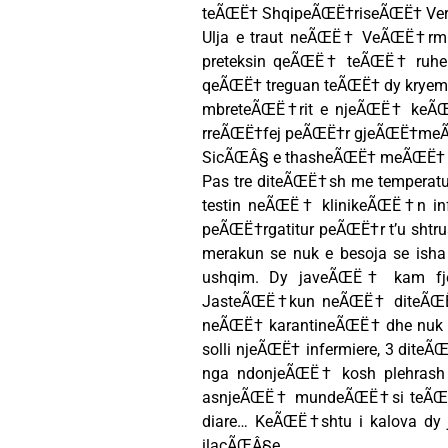
teÃŒË† ShqipeÃŒË†riseÃŒË† Verili
Ulja e traut neÃŒË† VeÃŒË†r
preteksin qeÃŒË† teÃŒË† ruh
qeÃŒË† treguan teÃŒË† dy kryemin
mbreteÃŒË†rit e njeÃŒË† keÃ
rreÃŒË†fej peÃŒË†r gjeÃŒË†meÃ
SicÃŒÂ§ e thasheÃŒË† meÃŒË† lar
Pas tre diteÃŒË†sh me temperat
testin neÃŒË† klinikeÃŒË†n inf
peÃŒË†rgatitur peÃŒË†r t’u sht
merakun se nuk e besoja se ish
ushqim. Dy javeÃŒË† kam fje
JasteÃŒË†kun neÃŒË† diteÃŒË†
neÃŒË† karantineÃŒË† dhe nuk vi
solli njeÃŒË† infermiere, 3 diteÃ
nga ndonjeÃŒË† kosh plehrash
asnjeÃŒË† mundeÃŒË†si teÃŒË†
diare… KeÃŒË†shtu i kalova dy
ilacÃŒÂ§e…