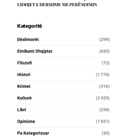
LIDHJET E HERSHME ME PERËNDIMIN
Kategoritë
Dëshmorët
(299)
Etnikumi Shqiptar
(633)
Filozofi
(72)
Histori
(1 770)
Krimet
(316)
Kulturë
(2 029)
Libri
(238)
Opinione
(7 037)
Pa Kategorizuar
(35)