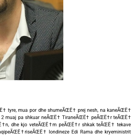
† tyre, mua por dhe shumeÃŒË† prej nesh, na kaneÃŒË†
m 2 muaj pa shkuar neÃŒË† TiraneÃŒË† peÃŒË†r teÃŒË†
Ë†n, dhe kjo veteÃŒË†m peÃŒË†r shkak teÃŒË† tekave
qipeÃŒË†riseÃŒË† londineze Edi Rama dhe kryeministrit