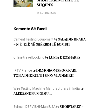
SHQIPES
14 KORRIK, 2026
Komente Së Fundi
SALAJDIN BRAHA
Cement Testing Equipment
te
– NJЁ JETЁ NЁ SHЁRBIM TЁ KOMBIT
LUFTA E KOSHARES
online travel booking
te
DR.MOIKOM ZEQO: KARL
IPTV France
te
TOPIA DHE KULTI I GJON VLADIMIRIT
Wire Testing Machine Manufacturers in India
te
ALEKSANDËR MOISIU …
SHQIPTARËT –
Selman DERVISHI-Mani USA
te