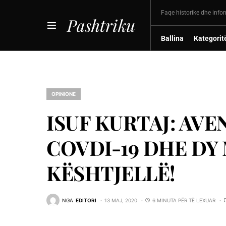
Faqe historike dhe info
Pashtriku
Ballina
Kategorit
OPINIONE
ISUF KURTAJ: AVE
COVDI-19 DHE DY
KËSHTJELLË!
NGA
EDITORI
13 MAJ, 2020
6 MINUTA PËR TË LEXUAR