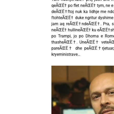
qeÃŒË† po flet neÃŒË† tym, ne e
deÃŒË†ftoj nuk ka lidhje me nd
ftohteÃŒË† duke ngritur dyshime
jam aq reÃŒË†ndeÃŒË†. Pra, 
neÃŒË† hullineÃŒË† ku eÃŒË†sht
po Trampi, jo po Dhoma e Ro
thasheÃŒË†. UneÃŒË† veteÃŒË
pareÃŒË† dhe peÃŒË†rjetuar,
kryeministrave…