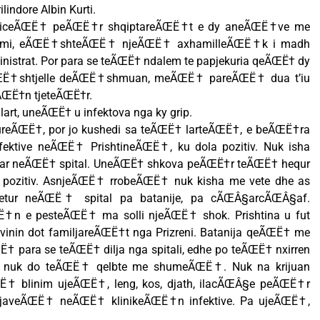
ndore Albin Kurti.
miceÃŒË† peÃŒË†r shqiptareÃŒË†t e dy aneÃŒË†ve me
emi, eÃŒË†shteÃŒË† njeÃŒË† axhamilleÃŒË†k i madh
istrat. Por para se teÃŒË† ndalem te papjekuria qeÃŒË† dy
ŒË†shtjelle deÃŒË†shmuan, meÃŒË† pareÃŒË† dua t’iu
ŒË†n tjeteÃŒË†r.
t, uneÃŒË† u infektova nga ky grip.
ureÃŒË†, por jo kushedi sa teÃŒË† larteÃŒË†, e beÃŒË†ra
ektive neÃŒË† PrishtineÃŒË†, ku dola pozitiv. Nuk isha
ruar neÃŒË† spital. UneÃŒË† shkova peÃŒË†r teÃŒË† hequr
a pozitiv. AsnjeÃŒË† rrobeÃŒË† nuk kisha me vete dhe as
tur neÃŒË† spital pa batanije, pa cÃŒÂ§arcÃŒÂ§af.
n e pesteÃŒË† ma solli njeÃŒË† shok. Prishtina u fut
nin dot familjareÃŒË†t nga Prizreni. Batanija qeÃŒË† me
ŒË† para se teÃŒË† dilja nga spitali, edhe po teÃŒË† nxirren
 nuk do teÃŒË† qelbte me shumeÃŒË†. Nuk na krijuan
 blinim ujeÃŒË†, leng, kos, djath, ilacÃŒÂ§e peÃŒË†r
 javeÃŒË† neÃŒË† klinikeÃŒË†n infektive. Pa ujeÃŒË†,