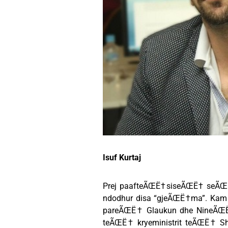
Isuf Kurtaj
Prej paafteÃŒË†siseÃŒË† seÃŒË
ndodhur disa “gjeÃŒË†ma”. Ka
pareÃŒË† Glaukun dhe NineÃŒ
teÃŒË† kryeministrit teÃŒË† Sh