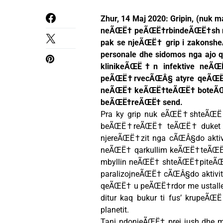
Zhur, 14 Maj 2020: Gripin, (nuk
neÃŒË† peÃŒË†rbindeÃŒË†sh
pak se njeÃŒË† grip i zakonsh
personale dhe sidomos nga a
klinikeÃŒË†n infektive neÃŒ
peÃŒË†rvecÃŒÂ§ atyre qeÃ
neÃŒË† keÃŒË†teÃŒË† boteÃŒË† d
beÃŒË†reÃŒË† send.
Pra ky grip nuk eÃŒË†shteÃ
beÃŒË†reÃŒË† teÃŒË† duket si
njereÃŒË†zit nga cÃŒÂ§do akt
neÃŒË† qarkullim keÃŒË†teÃŒË
mbyllin neÃŒË† shteÃŒË†piteÃŒ
paralizojneÃŒË† cÃŒÂ§do aktivi
qeÃŒË† u peÃŒË†rdor me ustall
ditur kaq bukur ti fus’ krupeÃ
planetit.
Tani ndonjeÃŒË† prej jush dhe m