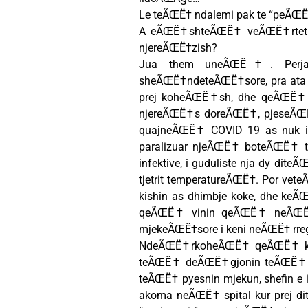
Le teÃŒË† ndalemi pak te “peÃŒ
A eÃŒË†shteÃŒË† veÃŒË†rtet 
njereÃŒË†zish?
Jua them uneÃŒË†. Perj
sheÃŒË†ndeteÃŒË†sore, pra at
prej koheÃŒË†sh, dhe qeÃŒË†
njereÃŒË†s doreÃŒË†, pjeseÃŒË†
quajneÃŒË† COVID 19 as nuk i
paralizuar njeÃŒË† boteÃŒË†
infektive, i guduliste nja dy di
tjetrit temperatureÃŒË†. Por v
kishin as dhimbje koke, dhe ke
qeÃŒË† vinin qeÃŒË† neÃŒË†
mjekeÃŒË†sore i keni neÃŒË† rreg
NdeÃŒË†rkoheÃŒË† qeÃŒË† kal
teÃŒË† deÃŒË†gjonin teÃŒË† n
teÃŒË† pyesnin mjekun, shefin e 
akoma neÃŒË† spital kur prej d