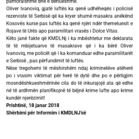
pamoralshme dhe e dënueshme.
Oliver Ivanoviq, gjatë luftës ka qenë udhëheqës i policisë
rezerviste të Serbisë që ka kryer shumë masakra anëkënd
Kosovës kurse pas luftës ka qenë njëri ndër themeluesit e
Rojave të Urës apo paramilitari vrasës i Dolce Vitas.
Këto janë fakte që KMDLNj i ka mbështetur me deklarata
të të mbijetuarve të masakrave që i ka bërë Oliver
Ivanoviq, me policët që i ka komanduar edhe paramilitarët
e Serbisë , pas përfundimit të luftës.
Nëse tregohemi të mëshirshëm ndaj kriminelëve atëherë
po i vrasim viktimat për herë të dytë dhe po e përligjim
mosndëshkueshmërinëe cila do të inkurajojë ata që edhe
në të ardhmën planifikojnë të bëjnë krime lufte apo krime
kundër njerëzimit!
Prishtinë, 18 janar 2018
Shërbimi për Informim i KMDLNJ’së