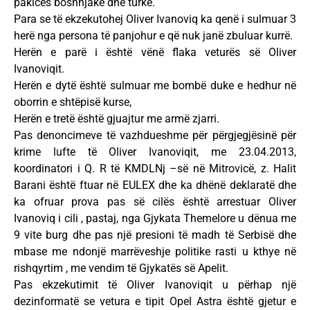
pakicës boshnjake dhe turke.
Para se të ekzekutohej Oliver Ivanoviq ka qenë i sulmuar 3
herë nga persona të panjohur e që nuk janë zbuluar kurrë.
Herën e parë i është vënë flaka veturës së Oliver
Ivanoviqit.
Herën e dytë është sulmuar me bombë duke e hedhur në
oborrin e shtëpisë kurse,
Herën e tretë është gjuajtur me armë zjarri.
Pas denoncimeve të vazhdueshme për përgjegjësinë për
krime lufte të Oliver Ivanoviqit, me 23.04.2013,
koordinatori i Q. R të KMDLNj –së në Mitrovicë, z. Halit
Barani është ftuar në EULEX dhe ka dhënë deklaratë dhe
ka ofruar prova pas së cilës është arrestuar Oliver
Ivanoviq i cili , pastaj, nga Gjykata Themelore u dënua me
9 vite burg dhe pas një presioni të madh të Serbisë dhe
mbase me ndonjë marrëveshje politike rasti u kthye në
rishqyrtim , me vendim të Gjykatës së Apelit.
Pas ekzekutimit të Oliver Ivanoviqit u përhap një
dezinformatë se vetura e tipit Opel Astra është gjetur e