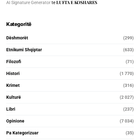
LUFTA E KOSHARES
AI Signature Generator
te
Kategoritë
Dëshmorët
(299)
Etnikumi Shqiptar
(633)
Filozofi
(71)
Histori
(1 770)
Krimet
(316)
Kulturë
(2 027)
Libri
(237)
Opinione
(7 034)
Pa Kategorizuar
(35)