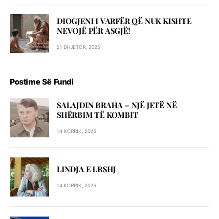
DIOGJENI I VARFËR QË NUK KISHTE
NEVOJË PËR ASGJË!
21 DHJETOR, 2025
Postime Së Fundi
SALAJDIN BRAHA – NJЁ JETЁ NЁ
SHЁRBIM TЁ KOMBIT
14 KORRIK, 2026
LINDJA E LRSHJ
14 KORRIK, 2026