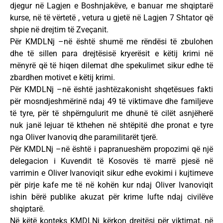
djegur në Lagjen e Boshnjakëve, e banuar me shqiptarë
kurse, në të vërtetë , vetura u gjetë në Lagjen 7 Shtator që
shpie në drejtim të Zveçanit.
Për KMDLNj –në është shumë me rëndësi të zbulohen
dhe të sillen para drejtësisë kryerësit e këtij krimi në
mënyrë që të hiqen dilemat dhe spekulimet sikur edhe të
zbardhen motivet e këtij krimi.
Për KMDLNj –në është jashtëzakonisht shqetësues fakti
për mosndjeshmërinë ndaj 49 të viktimave dhe familjeve
të tyre, për të shpërngulurit me dhunë të cilët asnjëherë
nuk janë lejuar të kthehen në shtëpitë dhe pronat e tyre
nga Oliver Ivanoviq dhe paramilitarët tjerë.
Për KMDLNj –në është i papranueshëm propozimi që një
delegacion i Kuvendit të Kosovës të marrë pjesë në
varrimin e Oliver Ivanoviqit sikur edhe evokimi i kujtimeve
për pirje kafe me të në kohën kur ndaj Oliver Ivanoviqit
ishin bërë publike akuzat për krime lufte ndaj civilëve
shqiptarë.
Në këtë konteks KMDLNj kërkon drejtësi për viktimat, në