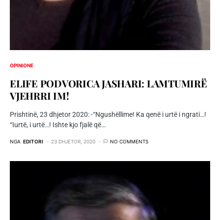
OPINIONE
ELIFE PODVORICA JASHARI: LAMTUMIRË
VJEHRRI IM!
Prishtinë, 23 dhjetor 2020: -“Ngushëllime! Ka qenë i urtë i ngrati…!
“Iurtë, i urtë…! Ishte kjo fjalë që…
NGA
EDITORI
23 DHJETOR, 2020
NO COMMENTS