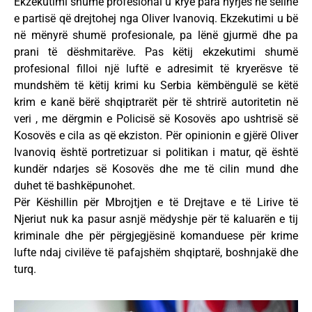
Ekzekutimi shumë profesional u krye para hyrjes në selinë
e partisë që drejtohej nga Oliver Ivanoviq. Ekzekutimi u bë
në mënyrë shumë profesionale, pa lënë gjurmë dhe pa
prani të dëshmitarëve. Pas këtij ekzekutimi shumë
profesional filloi një luftë e adresimit të kryerësve të
mundshëm të këtij krimi ku Serbia këmbëngulë se këtë
krim e kanë bërë shqiptrarët për të shtrirë autoritetin në
veri , me dërgmin e Policisë së Kosovës apo ushtrisë së
Kosovës e cila as që ekziston. Për opinionin e gjërë Oliver
Ivanoviq është portretizuar si politikan i matur, që është
kundër ndarjes së Kosovës dhe me të cilin mund dhe
duhet të bashkëpunohet.
Për Këshillin për Mbrojtjen e të Drejtave e të Lirive të
Njeriut nuk ka pasur asnjë mëdyshje për të kaluarën e tij
kriminale dhe për përgjegjësinë komanduese për krime
lufte ndaj civilëve të pafajshëm shqiptarë, boshnjakë dhe
turq.