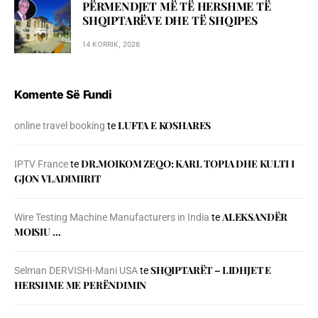
PËRMENDJET MË TË HERSHME TË
SHQIPTARËVE DHE TË SHQIPES
14 KORRIK, 2026
Komente Së Fundi
LUFTA E KOSHARES
online travel booking
te
DR.MOIKOM ZEQO: KARL TOPIA DHE KULTI I
IPTV France
te
GJON VLADIMIRIT
ALEKSANDËR
Wire Testing Machine Manufacturers in India
te
MOISIU …
SHQIPTARËT – LIDHJET E
Selman DERVISHI-Mani USA
te
HERSHME ME PERËNDIMIN