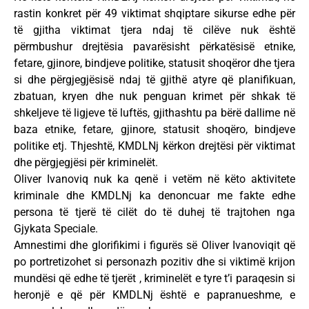
rastin konkret për 49 viktimat shqiptare sikurse edhe për
të gjitha viktimat tjera ndaj të cilëve nuk është
përmbushur drejtësia pavarësisht përkatësisë etnike,
fetare, gjinore, bindjeve politike, statusit shoqëror dhe tjera
si dhe përgjegjësisë ndaj të gjithë atyre që planifikuan,
zbatuan, kryen dhe nuk penguan krimet për shkak të
shkeljeve të ligjeve të luftës, gjithashtu pa bërë dallime në
baza etnike, fetare, gjinore, statusit shoqëro, bindjeve
politike etj. Thjeshtë, KMDLNj kërkon drejtësi për viktimat
dhe përgjegjësi për kriminelët.
Oliver Ivanoviq nuk ka qenë i vetëm në këto aktivitete
kriminale dhe KMDLNj ka denoncuar me fakte edhe
persona të tjerë të cilët do të duhej të trajtohen nga
Gjykata Speciale.
Amnestimi dhe glorifikimi i figurës së Oliver Ivanoviqit që
po portretizohet si personazh pozitiv dhe si viktimë krijon
mundësi që edhe të tjerët , kriminelët e tyre t’i paraqesin si
heronjë e që për KMDLNj është e papranueshme, e