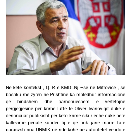
Në këtë kontekst , Q. R e KMDLNj –së në Mitrovicë , së
bashku me zyrën në Prishtinë ka mbledhur informacione
që bindshëm dhe pamohueshëm e vërtetojnë
përgjegjësinë për krime lufte të Oliver Ivanoviqit duke e
denoncuar publikisht për këto krime sikur edhe duke bërë
kallëzime penale kundër tij e që nuk janë marrë fare
parasysh nga UNMIK në ndërkohë që autoritetet vendore