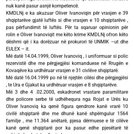
nuk kanë pasur asnjë kompetencë.
KMDLNj e ka akuzuar Oliver Ivanoviqin për vrasjen e 39
shqiptarëve gjatë luftës si dhe vrasjen e 10 shqiptarëve ,
pas përfundimit të luftës. Për ta sqaruar opinionin për
rolin e Oliver Ivanoviqit me këto krime KMDLNj ofron këto
dëshmi që i ka dorëzuar në prokurori të UNMIK –ut dhe
EULEX – it.
Më datë 14.04.1999, Oliver Ivanoviq , i uniformuar si polic
rezervistë dhe me përgjegjësi komanduese në Rrugën e
Kovaqëve ka urdhëruar vrasjen e 31 civlëve shqiptarë.
Më datë 16.04.1999 po në të njejtën cilësi dhe përgjegjësi
, te Ura e Gjakut ka urdhëruar vrasjen e 8 shqiptarëve.
Më 3 dhe 4 .02.2000, eskadronet vrastare paramilitare
dhe policore serbe të udhëhequra nga Rojat e Urës ku
Oliver Ivanoviq ka qenë figura qendrore kanë vrarë 10
civilë shqiptarë dhe me dhunë kanë shpërngulur 1564
familje , me 11.364 anëtarë, pjesa dërmuese e të cilëve
kanë qenë shqiptarë por ka pasur edhe pjesëtarë të