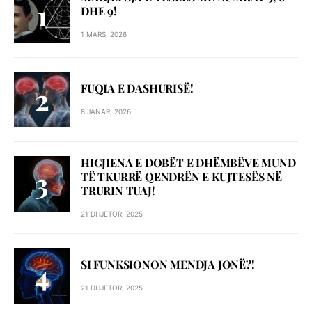
DHE 9!
1 MARS, 2026
FUQIA E DASHURISË!
8 JANAR, 2026
HIGJIENA E DOBËT E DHËMBËVE MUND
TË TKURRË QENDRËN E KUJTESËS NË
TRURIN TUAJ!
21 DHJETOR, 2025
SI FUNKSIONON MENDJA JONË?!
21 DHJETOR, 2025