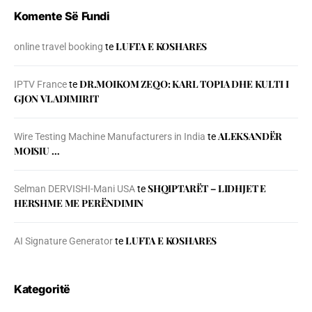
Komente Së Fundi
LUFTA E KOSHARES
online travel booking
te
DR.MOIKOM ZEQO: KARL TOPIA DHE KULTI I
IPTV France
te
GJON VLADIMIRIT
ALEKSANDËR
Wire Testing Machine Manufacturers in India
te
MOISIU …
SHQIPTARËT – LIDHJET E
Selman DERVISHI-Mani USA
te
HERSHME ME PERËNDIMIN
LUFTA E KOSHARES
AI Signature Generator
te
Kategoritë