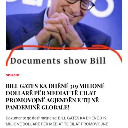
OPINIONE
BILL GATES KA DHËNË 319 MILIONË
DOLLARË PËR MEDIAT TË CILAT
PROMOVOJNË AGJENDËN E TIJ NË
PANDEMINË GLOBALE!
Dokumente që dëshmojnë se: BILL GATES KA DHËNË 319
MILIONË DOLLARË PËR MEDIAT TË CILAT PROMOVOJNË