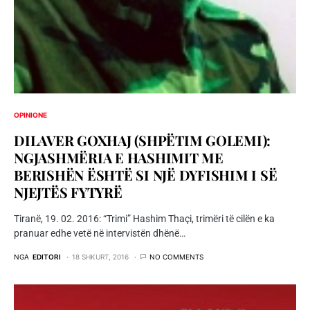
OPINIONE
DILAVER GOXHAJ (SHPËTIM GOLEMI):
NGJASHMËRIA E HASHIMIT ME
BERISHËN ËSHTË SI NJË DYFISHIM I SË
NJEJTËS FYTYRË
Tiranë, 19. 02. 2016: “Trimi” Hashim Thaçi, trimëri të cilën e ka
pranuar edhe vetë në intervistën dhënë…
NGA
EDITORI
18 SHKURT, 2016
NO COMMENTS