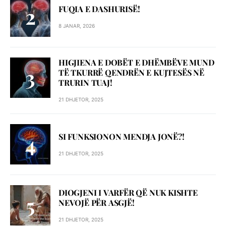
FUQIA E DASHURISË!
8 JANAR, 2026
HIGJIENA E DOBËT E DHËMBËVE MUND
TË TKURRË QENDRËN E KUJTESËS NË
TRURIN TUAJ!
21 DHJETOR, 2025
SI FUNKSIONON MENDJA JONË?!
21 DHJETOR, 2025
DIOGJENI I VARFËR QË NUK KISHTE
NEVOJË PËR ASGJË!
21 DHJETOR, 2025