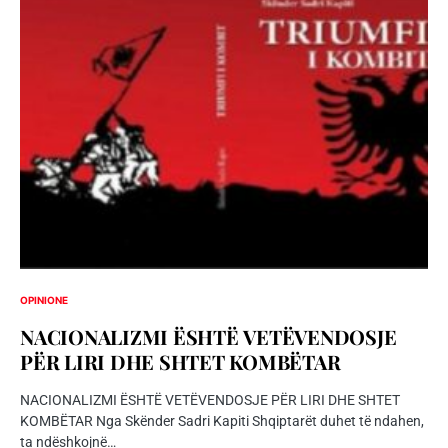
OPINIONE
NACIONALIZMI ЁSHTЁ VETЁVENDOSJE
PЁR LIRI DHE SHTET KOMBЁTAR
NACIONALIZMI ЁSHTЁ VETЁVENDOSJE PЁR LIRI DHE SHTET
KOMBЁTAR Nga Skënder Sadri Kapiti Shqiptarët duhet të ndahen,
ta ndëshkojnë…