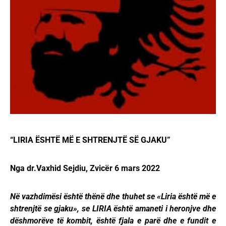
“LIRIA ËSHTË MË E SHTRENJTË SË GJAKU”
Nga dr.Vaxhid Sejdiu, Zvicër 6 mars 2022
Në vazhdimësi është thënë dhe thuhet se «Liria është më e
shtrenjtë se gjaku», se LIRIA është amaneti i heronjve dhe
dëshmorëve të kombit, është fjala e parë dhe e fundit e