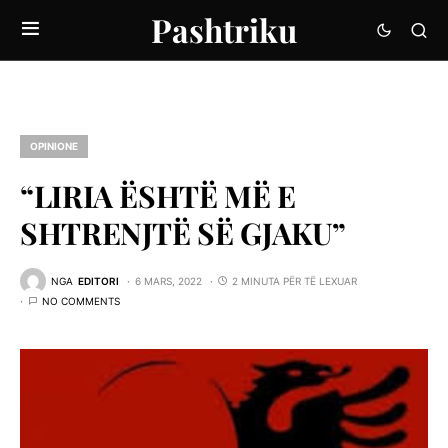
Pashtriku
OPINIONE
“LIRIA ËSHTË MË E
SHTRENJTË SË GJAKU”
NGA
EDITORI
6 MARS, 2022
2 MINUTA PËR TË LEXUAR
NO COMMENTS