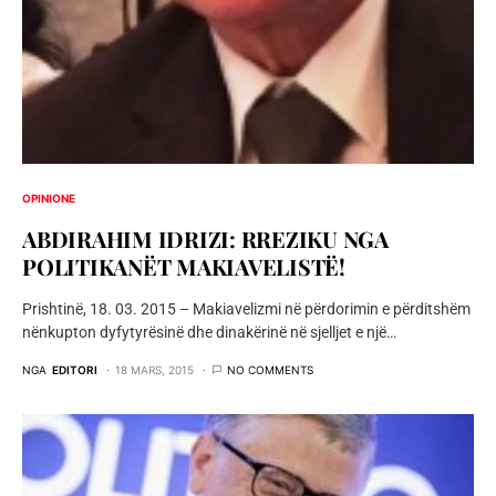
OPINIONE
ABDIRAHIM IDRIZI: RREZIKU NGA
POLITIKANËT MAKIAVELISTË!
Prishtinë, 18. 03. 2015 – Makiavelizmi në përdorimin e përditshëm
nënkupton dyfytyrësinë dhe dinakërinë në sjelljet e një…
NGA
EDITORI
18 MARS, 2015
NO COMMENTS