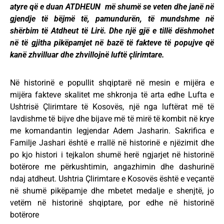
atyre që e duan ATDHEUN më shumë se veten dhe janë në
gjendje të bëjmë të, pamundurën, të mundshme në
shërbim të Atdheut të Lirë. Dhe një gjë e tillë dëshmohet
në të gjitha pikëpamjet në bazë të fakteve të popujve që
kanë zhvilluar dhe zhvillojnë luftë çlirimtare.
Në historinë e popullit shqiptarë në mesin e mijëra e
mijëra fakteve skalitet me shkronja të arta edhe Lufta e
Ushtrisë Çlirimtare të Kosovës, një nga luftërat më të
lavdishme të bijve dhe bijave më të mirë të kombit në krye
me komandantin legjendar Adem Jasharin. Sakrifica e
Familje Jashari është e rrallë në historinë e njëzimit dhe
po kjo histori i tejkalon shumë herë ngjarjet në historinë
botërore me përkushtimin, angazhimin dhe dashurinë
ndaj atdheut. Ushtria Çlirimtare e Kosovës është e veçantë
në shumë pikëpamje dhe mbetet medalje e shenjtë, jo
vetëm në historinë shqiptare, por edhe në historinë
botërore