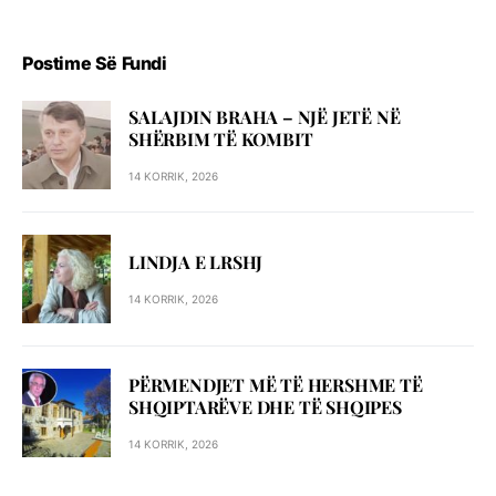
Postime Së Fundi
SALAJDIN BRAHA – NJЁ JETЁ NЁ
SHЁRBIM TЁ KOMBIT
14 KORRIK, 2026
LINDJA E LRSHJ
14 KORRIK, 2026
PËRMENDJET MË TË HERSHME TË
SHQIPTARËVE DHE TË SHQIPES
14 KORRIK, 2026