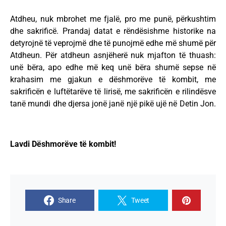
Atdheu, nuk mbrohet me fjalë, pro me punë, përkushtim
dhe sakrificë. Prandaj datat e rëndësishme historike na
detyrojnë të veprojmë dhe të punojmë edhe më shumë për
Atdheun. Për atdheun asnjëherë nuk mjafton të thuash:
unë bëra, apo edhe më keq unë bëra shumë sepse në
krahasim me gjakun e dëshmorëve të kombit, me
sakrificën e luftëtarëve të lirisë, me sakrificën e rilindësve
tanë mundi dhe djersa jonë janë një pikë ujë në Detin Jon.
Lavdi Dëshmorëve të kombit!
Share
Tweet