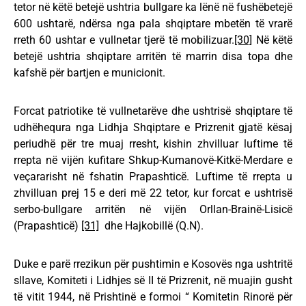
tetor në këtë betejë ushtria bullgare ka lënë në fushëbetejë
600 ushtarë, ndërsa nga pala shqiptare mbetën të vrarë
rreth 60 ushtar e vullnetar tjerë të mobilizuar.
[30]
Në këtë
betejë ushtria shqiptare arritën të marrin disa topa dhe
kafshë për bartjen e municionit.
Forcat patriotike të vullnetarëve dhe ushtrisë shqiptare të
udhëhequra nga Lidhja Shqiptare e Prizrenit gjatë kësaj
periudhë për tre muaj rresht, kishin zhvilluar luftime të
rrepta në vijën kufitare Shkup-Kumanovë-Kitkë-Merdare e
veçararisht në fshatin Prapashticë. Luftime të rrepta u
zhvilluan prej 15 e deri më 22 tetor, kur forcat e ushtrisë
serbo-bullgare arritën në vijën Orllan-Brainë-Lisicë
(Prapashticë)
[31]
dhe Hajkobillë (Q.N).
Duke e parë rrezikun për pushtimin e Kosovës nga ushtritë
sllave, Komiteti i Lidhjes së II të Prizrenit, në muajin gusht
të vitit 1944, në Prishtinë e formoi “ Komitetin Rinorë për