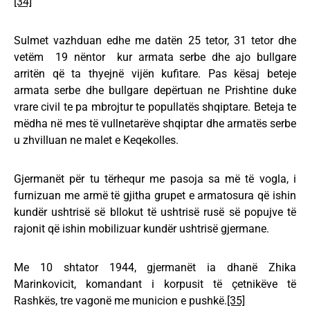
[34]
Sulmet vazhduan edhe me datën 25 tetor, 31 tetor dhe
vetëm 19 nëntor kur armata serbe dhe ajo bullgare
arritën që ta thyejnë vijën kufitare. Pas kësaj beteje
armata serbe dhe bullgare depërtuan ne Prishtine duke
vrare civil te pa mbrojtur te popullatës shqiptare. Beteja te
mëdha në mes të vullnetarëve shqiptar dhe armatës serbe
u zhvilluan ne malet e Keqekolles.
Gjermanët për tu tërhequr me pasoja sa më të vogla, i
furnizuan me armë të gjitha grupet e armatosura që ishin
kundër ushtrisë së bllokut të ushtrisë rusë së popujve të
rajonit që ishin mobilizuar kundër ushtrisë gjermane.
Me 10 shtator 1944, gjermanët ia dhanë Zhika
Marinkovicit, komandant i korpusit të çetnikëve të
Rashkës, tre vagonë me municion e pushkë.
[35]