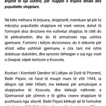
krijimit të një ushtrie, për ruajtjen e trojeve etnike dhe
popullatën shqiptare.
Në këto rrethana të krijuara, shqiptarët, menduan që për ta
mbrojtur popullatën shqiptare në viset veriore, duhet të
formojnë disa divizione me vullnetar shqiptar, të cilët do
të përkraheshin, dhe do të armatosen nga ushtria
gjermane. Formimi i këtyre divizioneve, do ti shkonte për
shtati edhe ushtrisë gjermane, e cila tani më ishte
dobësuar dukshëm, dhe synonte tërheqjen e saj nga viset
e Greqisë, nëpër territorin e Kosovës.
Kryetari i Komitetit Qendror të Lidhjes së Dytë të Prizrenit,
Bedri Pejani, në fund të muajit mars të vitit 1944, ia
dërgon një letër Hitlerit, me kërkesë për armatosjen e
shqiptarëve të Kosovës, dhe kërkojë ndihmën e
Gjermanisë për çlirimin e të gjitha viseve shqiptare të
pushtuara nga sllavët. Bedri Pejani kërkojë që të formohet