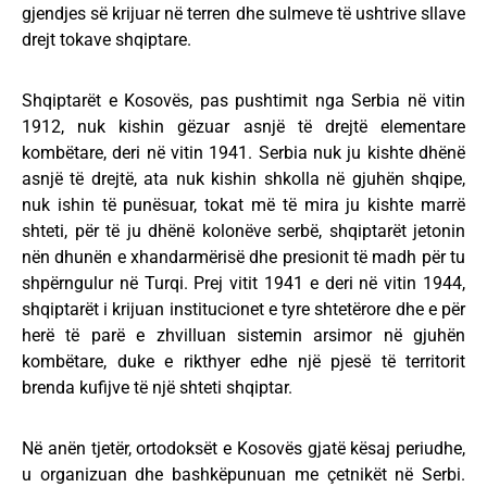
gjendjes së krijuar në terren dhe sulmeve të ushtrive sllave
drejt tokave shqiptare.
Shqiptarët e Kosovës, pas pushtimit nga Serbia në vitin
1912, nuk kishin gëzuar asnjë të drejtë elementare
kombëtare, deri në vitin 1941. Serbia nuk ju kishte dhënë
asnjë të drejtë, ata nuk kishin shkolla në gjuhën shqipe,
nuk ishin të punësuar, tokat më të mira ju kishte marrë
shteti, për të ju dhënë kolonëve serbë, shqiptarët jetonin
nën dhunën e xhandarmërisë dhe presionit të madh për tu
shpërngulur në Turqi. Prej vitit 1941 e deri në vitin 1944,
shqiptarët i krijuan institucionet e tyre shtetërore dhe e për
herë të parë e zhvilluan sistemin arsimor në gjuhën
kombëtare, duke e rikthyer edhe një pjesë të territorit
brenda kufijve të një shteti shqiptar.
Në anën tjetër, ortodoksët e Kosovës gjatë kësaj periudhe,
u organizuan dhe bashkëpunuan me çetnikët në Serbi.