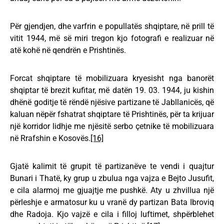
Për gjendjen, dhe varfrin e popullatës shqiptare, në prill të
vitit 1944, më së miri tregon kjo fotografi e realizuar në
atë kohë në qendrën e Prishtinës.
Forcat shqiptare të mobilizuara kryesisht nga banorët
shqiptar të brezit kufitar, më datën 19. 03. 1944, ju kishin
dhënë goditje të rëndë njësive partizane të Jabllanicës, që
kaluan nëpër fshatrat shqiptare të Prishtinës, për ta krijuar
një korridor lidhje me njësitë serbo çetnike të mobilizuara
në Rrafshin e Kosovës.
[16]
Gjatë kalimit të grupit të partizanëve te vendi i quajtur
Bunari i Thatë, ky grup u zbulua nga vajza e Bejto Jusufit,
e cila alarmoj me gjuajtje me pushkë. Aty u zhvillua një
përleshje e armatosur ku u vranë dy partizan Bata Ibroviq
dhe Radoja. Kjo vajzë e cila i filloj luftimet, shpërblehet