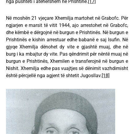
nga pushteti i atëhershëm në Prishtinë.
[17]
Në moshën 21 vjeçare Xhemilja martohet në Grabofc. Për
ngjarjen e marsit të vitit 1944, ajo arrestohet në Grabofc,
dhe këmbë e dërgojnë në burgun e Prishtinës. Në burgun e
Prishtinës e kishin arrestuar edhe babanë e saj Isufin. Në
gjyqe Xhemilja dënohet dy vite e gjashtë muaj, dhe në
burg i ka mbajtur dy vite. Pas qëndrimit për nëntë muaj në
burgun e Prishtinës, Xhemilen e transferojnë në burgun e
Nishit. Xhemilja edhe pas vuajtjes së dënimit vazhdimisht
është përcjellë nga agjent të shtetit Jugosllav.
[18]