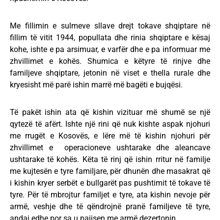
Me fillimin e sulmeve sllave drejt tokave shqiptare në
fillim të vitit 1944, popullata dhe rinia shqiptare e kësaj
kohe, ishte e pa arsimuar, e varfër dhe e pa informuar me
zhvillimet e kohës. Shumica e këtyre të rinjve dhe
familjeve shqiptare, jetonin në viset e thella rurale dhe
kryesisht më parë ishin marrë më bagëti e bujqësi.
Të pakët ishin ata që kishin vizituar më shumë se një
qytezë të afërt. Ishte një rini që nuk kishte aspak njohuri
me rrugët e Kosovës, e lëre më të kishin njohuri për
zhvillimet e operacioneve ushtarake dhe aleancave
ushtarake të kohës. Këta të rinj që ishin rritur në familje
me kujtesën e tyre familjare, për dhunën dhe masakrat që
i kishin kryer serbët e bullgarët pas pushtimit të tokave të
tyre. Për të mbrojtur familjet e tyre, ata kishin nevoje për
armë, veshje dhe të qëndrojnë pranë familjeve të tyre,
andaj edhe por sa u pajisen me armë dezertonin.