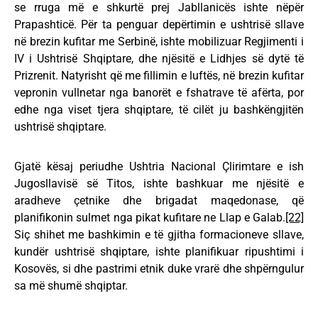
se rruga më e shkurtë prej Jabllanicës ishte nëpër
Prapashticë. Për ta penguar depërtimin e ushtrisë sllave
në brezin kufitar me Serbinë, ishte mobilizuar Regjimenti i
IV i Ushtrisë Shqiptare, dhe njësitë e Lidhjes së dytë të
Prizrenit. Natyrisht që me fillimin e luftës, në brezin kufitar
vepronin vullnetar nga banorët e fshatrave të afërta, por
edhe nga viset tjera shqiptare, të cilët ju bashkëngjitën
ushtrisë shqiptare.
Gjatë kësaj periudhe Ushtria Nacional Çlirimtare e ish
Jugosllavisë së Titos, ishte bashkuar me njësitë e
aradheve çetnike dhe brigadat maqedonase, që
planifikonin sulmet nga pikat kufitare ne Llap e Galab.
[22]
Siç shihet me bashkimin e të gjitha formacioneve sllave,
kundër ushtrisë shqiptare, ishte planifikuar ripushtimi i
Kosovës, si dhe pastrimi etnik duke vrarë dhe shpërngulur
sa më shumë shqiptar.