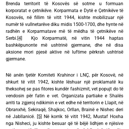
Brenda territorit të Kosovës së sotme u formuan
korporatat e çetnikëve. Korparmata e Dytë e Çetnikëve të
Kosovës, në fillim të vitit 1944, kishte mobilizuar një
numër të vullnetarëve diku midis 1500-1700, dhe hynte në
radhën e Korparmatave më të mëdha të çetnikëve në
Serbi.
[4]
Kjo Korparmatë, në vitin 1944 haptas
bashkëpunonte më ushtrinë gjermane, dhe në disa
aksione mori pjesë aktive në luftime përkrah ushtrisë
gjermane.
Në anën tjetër Komiteti Krahinor i LNÇ, për Kosovë, në
shkurt të vitit 1942, kishte lëshuar një proklamatë ku
theksohej se pas fitores kundër fashizmit, vet popujt do të
vendosin për fatin e vet. Organizata partiake e Shalës
arriti ta zgjeroj ndikimin e vet edhe në territorin e Llapit, në
Obranxhë, Sekiraqë, Shajkoc, Orllan, Brainë e Nishec deri
në Jabllanicë.
[5]
Në korrik të vitit 1942, Mustaf Hoxha
nga Nisheci, ju kishte besuar që të bëjë lidhjen e njësive