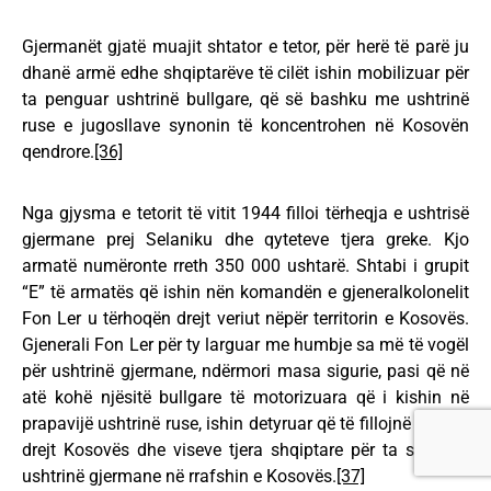
Gjermanët gjatë muajit shtator e tetor, për herë të parë ju
dhanë armë edhe shqiptarëve të cilët ishin mobilizuar për
ta penguar ushtrinë bullgare, që së bashku me ushtrinë
ruse e jugosllave synonin të koncentrohen në Kosovën
qendrore.
[36]
Nga gjysma e tetorit të vitit 1944 filloi tërheqja e ushtrisë
gjermane prej Selaniku dhe qyteteve tjera greke. Kjo
armatë numëronte rreth 350 000 ushtarë. Shtabi i grupit
“E” të armatës që ishin nën komandën e gjeneralkolonelit
Fon Ler u tërhoqën drejt veriut nëpër territorin e Kosovës.
Gjenerali Fon Ler për ty larguar me humbje sa më të vogël
për ushtrinë gjermane, ndërmori masa sigurie, pasi që në
atë kohë njësitë bullgare të motorizuara që i kishin në
prapavijë ushtrinë ruse, ishin detyruar që të fillojnë lëvizjet
drejt Kosovës dhe viseve tjera shqiptare për ta sulmuar
ushtrinë gjermane në rrafshin e Kosovës.
[37]