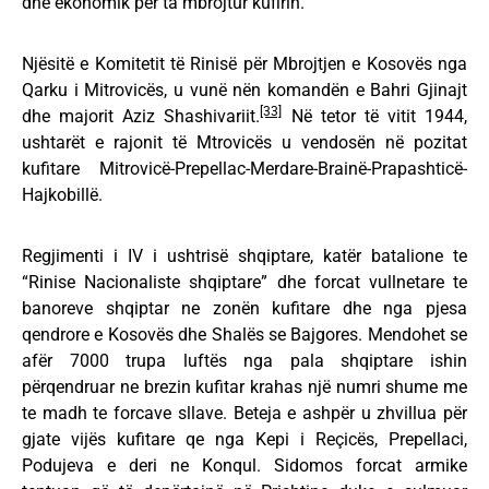
dhe ekonomik për ta mbrojtur kufirin.
Njësitë e Komitetit të Rinisë për Mbrojtjen e Kosovës nga
Qarku i Mitrovicës, u vunë nën komandën e Bahri Gjinajt
[33]
dhe majorit Aziz Shashivariit.
Në tetor të vitit 1944,
ushtarët e rajonit të Mtrovicës u vendosën në pozitat
kufitare Mitrovicë-Prepellac-Merdare-Brainë-Prapashticë-
Hajkobillë.
Regjimenti i IV i ushtrisë shqiptare, katër batalione te
“Rinise Nacionaliste shqiptare” dhe forcat vullnetare te
banoreve shqiptar ne zonën kufitare dhe nga pjesa
qendrore e Kosovës dhe Shalës se Bajgores. Mendohet se
afër 7000 trupa luftës nga pala shqiptare ishin
përqendruar ne brezin kufitar krahas një numri shume me
te madh te forcave sllave. Beteja e ashpër u zhvillua për
gjate vijës kufitare qe nga Kepi i Reçicës, Prepellaci,
Podujeva e deri ne Konqul. Sidomos forcat armike