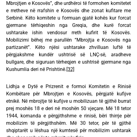
Mbrojtjen e Kosovës”, dhe urdhëroi të formohen komitetet
e rretheve në rrafshin e Kosovës dhe zonat kufitare me
Serbinë. Këto komitete u formuan gjatë kohës kur forcat
gjermane tërhiqeshin nga Greqia, dhe kurë forcat
ushtarake ishin vendosur rreth kufirit të Kosovës.
Mobilizimi bëhej me parullën “Mbrojtja e Kosovës nga
partizanët”. Këto njësi ushtarake zhvilluan luftë të
përgjakshme kundër ushtrisë së LNÇ-së, aradheve
bullgare, dhe siguruan tërheqjen e ushtrisë gjermane nga
Kushumlia deri në Prishtinë.
[32]
Lidhja e Dytë e Prizrenit e formoi Komitetin e Rinisë
Kombëtare për Mbrojtjen e Kosovës, përgjatë kufijve
etnikë. Në mbrojtje të kufijve u mobilizuan të gjithë burrat
prej moshës 18 e deri në moshën 50 vjeçare. Më 18 tetor
1944, komanda e përgjithshme e rinisë, bëri thirrje për
mobilizim të përgjithshëm. Më 30 tetor, për të gjithë
shqiptarët u lëshua një kumtesë për mobilizim ushtarak