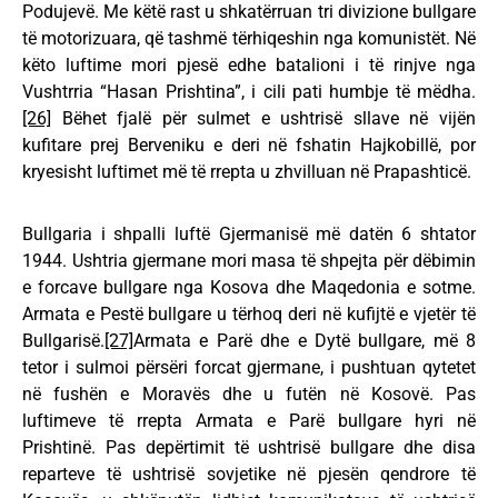
Podujevë. Me këtë rast u shkatërruan tri divizione bullgare
të motorizuara, që tashmë tërhiqeshin nga komunistët. Në
këto luftime mori pjesë edhe batalioni i të rinjve nga
Vushtrria “Hasan Prishtina”, i cili pati humbje të mëdha.
[26]
Bëhet fjalë për sulmet e ushtrisë sllave në vijën
kufitare prej Berveniku e deri në fshatin Hajkobillë, por
kryesisht luftimet më të rrepta u zhvilluan në Prapashticë.
Bullgaria i shpalli luftë Gjermanisë më datën 6 shtator
1944. Ushtria gjermane mori masa të shpejta për dëbimin
e forcave bullgare nga Kosova dhe Maqedonia e sotme.
Armata e Pestë bullgare u tërhoq deri në kufijtë e vjetër të
Bullgarisë.
[27]
Armata e Parë dhe e Dytë bullgare, më 8
tetor i sulmoi përsëri forcat gjermane, i pushtuan qytetet
në fushën e Moravës dhe u futën në Kosovë. Pas
luftimeve të rrepta Armata e Parë bullgare hyri në
Prishtinë. Pas depërtimit të ushtrisë bullgare dhe disa
reparteve të ushtrisë sovjetike në pjesën qendrore të