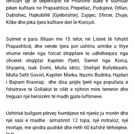
tentuan që të depërtojnë në Prishtine duke e sulmuar
piken kufitare ne Prapashtice, Prepellac, Podujeve, Orllan,
Dabishec, Hajkobillë (Gjelbrishte), Zajqec, Sfircer, Zhuje,
Kitke dhe pika tjera kufitare deri te Konçuli.
Sulmet e para filluan me 15 tetor, në Lisinë të fshatit
Prapashticë, dhe vende tjera por ushtria armike u thye
shume rende nga forcat shqiptare te udhëhequra nga
oficeret shqiptar Kapiten Pjetri, Demiri nga Korca,
Shyqeria, Isak Domi, Mulla Idrizi, Shefqet Bullykbashi,
Mulla Sefë Govori, Kapiten Marku, Nazmi Budrika, Hajdari
i Bajram Krasniqi, dhe disa prijës tjerë nga popullata e
fshatrave te Gollakut te cilët e njihnin mire terrenin dhe
treguan një heroizëm të madh gjate luftimeve.
Ushtrisë bullgare përveç humbjeve në njerëz ju morën dhe
një sasi e madhe armatimit 12 topa, një mitraloz, një
mortaje, me qindra pushkë dhe rreth 60 kafshë tërheqëse.