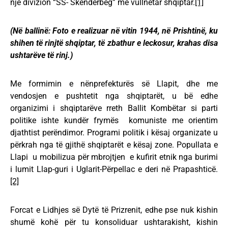
një divizion “SS- Skëndërbeg” me vullnetar shqiptar.
[1]
(Në ballinë: Foto e realizuar në vitin 1944, në Prishtinë, ku
shihen të rinjtë shqiptar, të zbathur e leckosur, krahas disa
ushtarëve të rinj.)
Me formimin e nënprefekturës së Llapit, dhe me
vendosjen e pushtetit nga shqiptarët, u bë edhe
organizimi i shqiptarëve rreth Ballit Kombëtar si parti
politike ishte kundër frymës komuniste me orientim
djathtist perëndimor. Programi politik i kësaj organizate u
përkrah nga të gjithë shqiptarët e kësaj zone. Popullata e
Llapi u mobilizua për mbrojtjen e kufirit etnik nga burimi
i lumit Llap-guri i Uglarit-Përpellac e deri në Prapashticë.
[2]
Forcat e Lidhjes së Dytë të Prizrenit, edhe pse nuk kishin
shumë kohë për tu konsoliduar ushtarakisht, kishin