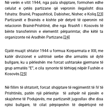
Në verën e vitit 1944, nga pala shqiptare, formohen edhe
celulat e çetës partizane që vepronin ilegalisht disa
fshatra: Brainë, Prapashticë, Dabishec, Nishec e Koliq.
[23]
Partizanët e Brainës e kishte për detyrë të operonin në
relacionin Brainë-Prishtinë, dhe nga Rrashfi i Kosovës të
bënte transferimin e elementit përparimtar, dhe këtë ta
organizonte në Aradhën Partizane.
[24]
Gjatë muajit shtator 1944 u formua Korparmata e XIII, me
katër divizionet e ushtrisë serbe dhe armatës së dytë
bullgare, ku u përleshën me forcat ushtarake gjermane të
grup armatës “E”, e cila synonte të tërhiqej nëpër Fushën e
Kosovës.
[25]
Në fillim të shtatorit, forcat shqiptare të regjimentit të IV të
Prishtinës, patën një përleshje të ashpër në pjesën e
skajshme të Podujevës, me partizanët jugosllav dhe disa
njësi bullgare, të cilat përpiqeshin të depërtojnë në