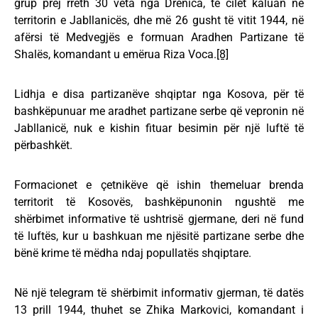
grup prej rreth 30 veta nga Drenica, të cilët kaluan në
territorin e Jabllanicës, dhe më 26 gusht të vitit 1944, në
afërsi të Medvegjës e formuan Aradhen Partizane të
Shalës, komandant u emërua Riza Voca.
[8]
Lidhja e disa partizanëve shqiptar nga Kosova, për të
bashkëpunuar me aradhet partizane serbe që vepronin në
Jabllanicë, nuk e kishin fituar besimin për një luftë të
përbashkët.
Formacionet e çetnikëve që ishin themeluar brenda
territorit të Kosovës, bashkëpunonin ngushtë me
shërbimet informative të ushtrisë gjermane, deri në fund
të luftës, kur u bashkuan me njësitë partizane serbe dhe
bënë krime të mëdha ndaj popullatës shqiptare.
Në një telegram të shërbimit informativ gjerman, të datës
13 prill 1944, thuhet se Zhika Markovici, komandant i