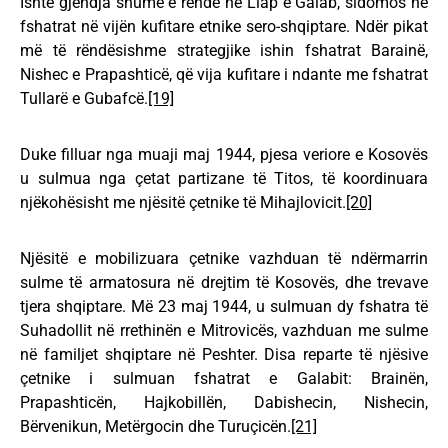
Ishte gjendja shumë e rëndë në Llap e Galab, sidomos në
fshatrat në vijën kufitare etnike sero-shqiptare. Ndër pikat
më të rëndësishme strategjike ishin fshatrat Barainë,
Nishec e Prapashticë, që vija kufitare i ndante me fshatrat
Tullarë e Gubafcë.
[19]
Duke filluar nga muaji maj 1944, pjesa veriore e Kosovës
u sulmua nga çetat partizane të Titos, të koordinuara
njëkohësisht me njësitë çetnike të Mihajlovicit.
[20]
Njësitë e mobilizuara çetnike vazhduan të ndërmarrin
sulme të armatosura në drejtim të Kosovës, dhe trevave
tjera shqiptare. Më 23 maj 1944, u sulmuan dy fshatra të
Suhadollit në rrethinën e Mitrovicës, vazhduan me sulme
në familjet shqiptare në Peshter. Disa reparte të njësive
çetnike i sulmuan fshatrat e Galabit: Brainën,
Prapashticën, Hajkobillën, Dabishecin, Nishecin,
Bërvenikun, Metërgocin dhe Turuçicën.
[21]