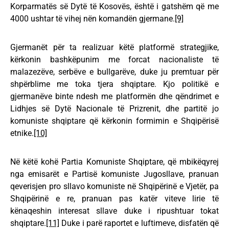
Korparmatës së Dytë të Kosovës, është i gatshëm që me
4000 ushtar të vihej nën komandën gjermane.
[9]
Gjermanët për ta realizuar këtë platformë strategjike,
kërkonin bashkëpunim me forcat nacionaliste të
malazezëve, serbëve e bullgarëve, duke ju premtuar për
shpërblime me toka tjera shqiptare. Kjo politikë e
gjermanëve binte ndesh me platformën dhe qëndrimet e
Lidhjes së Dytë Nacionale të Prizrenit, dhe partitë jo
komuniste shqiptare që kërkonin formimin e Shqipërisë
etnike.
[10]
Në këtë kohë Partia Komuniste Shqiptare, që mbikëqyrej
nga emisarët e Partisë komuniste Jugosllave, pranuan
qeverisjen pro sllavo komuniste në Shqipërinë e Vjetër, pa
Shqipërinë e re, pranuan pas katër viteve lirie të
kënaqeshin interesat sllave duke i ripushtuar tokat
shqiptare.
[11]
Duke i parë raportet e luftimeve, disfatën që