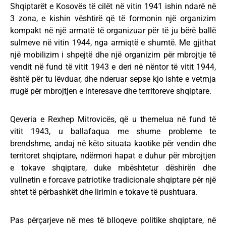
Shqiptarët e Kosovës të cilët në vitin 1941 ishin ndarë në
3 zona, e kishin vështirë që të formonin një organizim
kompakt në një armatë të organizuar për të ju bërë ballë
sulmeve në vitin 1944, nga armiqtë e shumtë. Me gjithat
një mobilizim i shpejtë dhe një organizim për mbrojtje të
vendit në fund të vitit 1943 e deri në nëntor të vitit 1944,
është për tu lëvduar, dhe nderuar sepse kjo ishte e vetmja
rrugë për mbrojtjen e interesave dhe territoreve shqiptare.
Qeveria e Rexhep Mitrovicës, që u themelua në fund të
vitit 1943, u ballafaqua me shume probleme te
brendshme, andaj në këto situata kaotike për vendin dhe
territoret shqiptare, ndërmori hapat e duhur për mbrojtjen
e tokave shqiptare, duke mbështetur dëshirën dhe
vullnetin e forcave patriotike tradicionale shqiptare për një
shtet të përbashkët dhe lirimin e tokave të pushtuara.
Pas përçarjeve në mes të blloqeve politike shqiptare, në