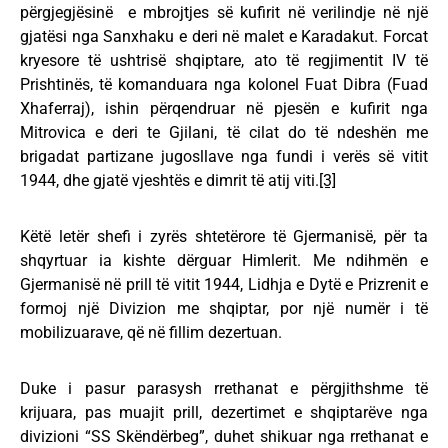
përgjegjësinë e mbrojtjes së kufirit në verilindje në një
gjatësi nga Sanxhaku e deri në malet e Karadakut. Forcat
kryesore të ushtrisë shqiptare, ato të regjimentit IV të
Prishtinës, të komanduara nga kolonel Fuat Dibra (Fuad
Xhaferraj), ishin përqendruar në pjesën e kufirit nga
Mitrovica e deri te Gjilani, të cilat do të ndeshën me
brigadat partizane jugosllave nga fundi i verës së vitit
1944, dhe gjatë vjeshtës e dimrit të atij viti.
[3]
Këtë letër shefi i zyrës shtetërore të Gjermanisë, për ta
shqyrtuar ia kishte dërguar Himlerit. Me ndihmën e
Gjermanisë në prill të vitit 1944, Lidhja e Dytë e Prizrenit e
formoj një Divizion me shqiptar, por një numër i të
mobilizuarave, që në fillim dezertuan.
Duke i pasur parasysh rrethanat e përgjithshme të
krijuara, pas muajit prill, dezertimet e shqiptarëve nga
divizioni “SS Skëndërbeg”, duhet shikuar nga rrethanat e