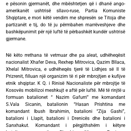
e pësonin gjermanët, dhe mbështetjen që i dhanë ango-
amerikanët ushtrisë sllavo-ruse, Partia Komuniste
Shqiptare, e mori këtë vendim me shpresën se Titoja dhe
partizanët e tij, do të ju përmbahen marrëveshjeve dhe
bashkëpunimit për një luftë të përbashkët kundër ushtrisë
gjermane.
Në këto rrethana të vetmuar dhe pa aleat, udhëheqësit
nacionalist Xhafer Deva, Rexhep Mitrovica, Qazim Bllaca,
Xhelal Mitrovica, e udhëheqës tjerë të Lidhjes së II të
Prizrenit, filluan një organizim të ri për mbrojtjen e kufijve
etnik shqiptar. K Q. i Rinisë Nacionaliste për mbrojtje të
Kosovës mobilizoi meshkujt e aftë për luftë. Më të rinjtë u
formuan batalionet “ Nazim Gafurri” me komandant
S.Vala Sicanin, batalionin “Hasan Prishtina me
komandant Ibush Ibrahimin, batalioni “Zija Gashi”,
batalioni i Llapit, batalioni i Drenicës dhe batalioni i
Sanxhakut. Komandant i përgjithshëm i këtyre