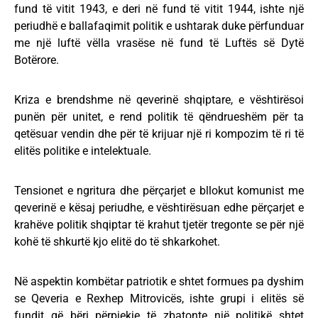
fund të vitit 1943, e deri në fund të vitit 1944, ishte një
periudhë e ballafaqimit politik e ushtarak duke përfunduar
me një luftë vëlla vrasëse në fund të Luftës së Dytë
Botërore.
Kriza e brendshme në qeverinë shqiptare, e vështirësoi
punën për unitet, e rend politik të qëndrueshëm për ta
qetësuar vendin dhe për të krijuar një ri kompozim të ri të
elitës politike e intelektuale.
Tensionet e ngritura dhe përçarjet e bllokut komunist me
qeverinë e kësaj periudhe, e vështirësuan edhe përçarjet e
krahëve politik shqiptar të krahut tjetër tregonte se për një
kohë të shkurtë kjo elitë do të shkarkohet.
Në aspektin kombëtar patriotik e shtet formues pa dyshim
se Qeveria e Rexhep Mitrovicës, ishte grupi i elitës së
fundit që bëri përpjekje të zbatonte një politikë shtet