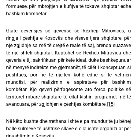
formuese, për mbrojtjen e kufijve të tokave shqiptar edhe
bashkim kombëtar.
Gjatë qeverisjes së qeverisë së Rexhep Mitrovicës, u
ringjall çështja e Kosovës dhe viseve tjera shqiptare, për
një zgjidhje sa më të drejtë e reale të saj, brenda suazave
të një shteti shqiptar. Kuptohet se Rexhep Mitrovica dhe
qeveria e tij, sakrifikuan për këtë ideal, duke bashkëpunuar
në mënyrë indirekte me gjermanët, të cilët i konceptuan si
pushtues, por në të njëjtën kohë edhe si të vetmen
mundësi, për realizimin e aspiratave për bashkim
kombëtar. Kjo qeveri përfaqësonte ato forca politike në
territoret mbarë shqiptare të cilat kishin programet më të
avancuara, për zgjidhjen e çështjes kombëtare.
[15]
Në këto kushte dhe rrethana ishte e pa mundur të ju bëhej
ballë sulmeve të ushtrisë sllave e cila ishte organizuar për
ripushtimin e Kosovës.