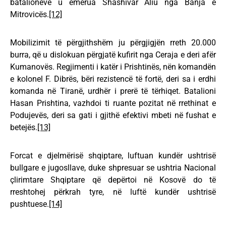
batalioneve u emërua Shashivar Aliu nga Banja e
Mitrovicës.
[12]
Mobilizimit të përgjithshëm ju përgjigjën rreth 20.000
burra, që u dislokuan përgjatë kufirit nga Ceraja e deri afër
Kumanovës. Regjimenti i katër i Prishtinës, nën komandën
e kolonel F. Dibrës, bëri rezistencë të fortë, deri sa i erdhi
komanda në Tiranë, urdhër i prerë të tërhiqet. Batalioni
Hasan Prishtina, vazhdoi ti ruante pozitat në rrethinat e
Podujevës, deri sa gati i gjithë efektivi mbeti në fushat e
betejës.
[13]
Forcat e djelmërisë shqiptare, luftuan kundër ushtrisë
bullgare e jugosllave, duke shpresuar se ushtria Nacional
çlirimtare Shqiptare që depërtoi në Kosovë do të
rreshtohej përkrah tyre, në luftë kundër ushtrisë
pushtuese.
[14]