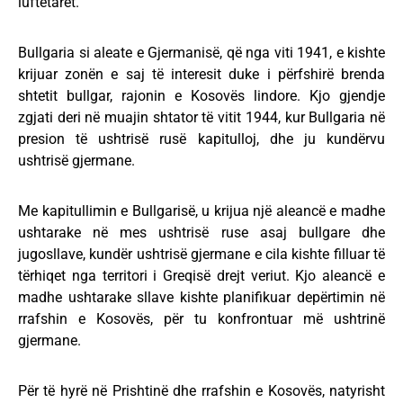
luftëtarët.
Bullgaria si aleate e Gjermanisë, që nga viti 1941, e kishte
krijuar zonën e saj të interesit duke i përfshirë brenda
shtetit bullgar, rajonin e Kosovës lindore. Kjo gjendje
zgjati deri në muajin shtator të vitit 1944, kur Bullgaria në
presion të ushtrisë rusë kapitulloj, dhe ju kundërvu
ushtrisë gjermane.
Me kapitullimin e Bullgarisë, u krijua një aleancë e madhe
ushtarake në mes ushtrisë ruse asaj bullgare dhe
jugosllave, kundër ushtrisë gjermane e cila kishte filluar të
tërhiqet nga territori i Greqisë drejt veriut. Kjo aleancë e
madhe ushtarake sllave kishte planifikuar depërtimin në
rrafshin e Kosovës, për tu konfrontuar më ushtrinë
gjermane.
Për të hyrë në Prishtinë dhe rrafshin e Kosovës, natyrisht