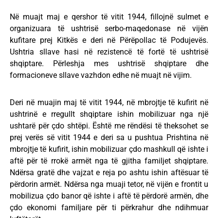
Në muajt maj e qershor të vitit 1944, fillojnë sulmet e
organizuara të ushtrisë serbo-maqedonase në vijën
kufitare prej Kitkës e deri në Përëpollac të Podujevës.
Ushtria sllave hasi në rezistencë të fortë të ushtrisë
shqiptare. Përleshja mes ushtrisë shqiptare dhe
formacioneve sllave vazhdon edhe në muajt në vijim.
Deri në muajin maj të vitit 1944, në mbrojtje të kufirit në
ushtrinë e rregullt shqiptare ishin mobilizuar nga një
ushtarë për çdo shtëpi. Është me rëndësi të theksohet se
prej verës së vitit 1944 e deri sa u pushtua Prishtina në
mbrojtje të kufirit, ishin mobilizuar çdo mashkull që ishte i
aftë për të rrokë armët nga të gjitha familjet shqiptare.
Ndërsa gratë dhe vajzat e reja po ashtu ishin aftësuar të
përdorin armët. Ndërsa nga muaji tetor, në vijën e frontit u
mobilizua çdo banor që ishte i aftë të përdorë armën, dhe
çdo ekonomi familjare për ti përkrahur dhe ndihmuar