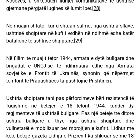
Kosovës, u shkëputën lidhjet komunikatave të ushtrisë
gjermane përgjatë luginës së lumit Ibër.
[28]
Në muajin shtator kur u shtuan sulmet nga ushtria sllave,
ushtrisë shqiptare në kufi i erdhën në ndihmë edhe katër
batalione të ushtrisë shqiptare.
[29]
Në fillim të muajit tetor 1944, armata e dytë bullgare dhe
brigadat e UNÇJ-së, të ndihmuara edhe nga Armata
sovjetike e Frontit të Ukrainës, synonin që nëpërmjet
territorit të Prapashticës ta pushtojnë Prishtinën.
Ushtria shqiptare tani pas përforcimeve bëri rezistencë të
fuqishme në betejën e 18 tetorit 1944, kundër dy
regjimenteve të ushtrisë bullgare. Pas një beteje tre ditore
ushtria bullgare u thye nga ushtria shqiptare dhe
vullnetarët e mobilizuar për mbrojtjen e kufirit. Lidhur me
këtë betejë gazeta Lidhja e Prizrenit ka shkruar se me 18