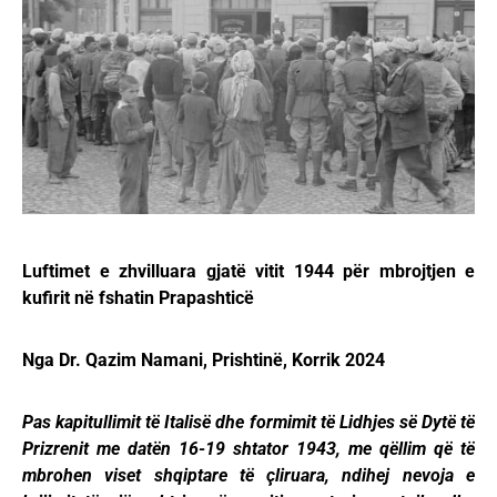
Luftimet e zhvilluara gjatë vitit 1944 për mbrojtjen e
kufirit në fshatin Prapashticë
Nga Dr. Qazim Namani, Prishtinë, Korrik 2024
Pas kapitullimit të Italisë dhe formimit të Lidhjes së Dytë të
Prizrenit me datën 16-19 shtator 1943, me qëllim që të
mbrohen viset shqiptare të çliruara, ndihej nevoja e