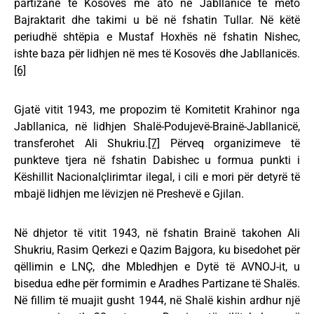
partizane të Kosovës me ato në Jabllanicë të mëto
Bajraktarit dhe takimi u bë në fshatin Tullar. Në këtë
periudhë shtëpia e Mustaf Hoxhës në fshatin Nishec,
ishte baza për lidhjen në mes të Kosovës dhe Jabllanicës.
[6]
Gjatë vitit 1943, me propozim të Komitetit Krahinor nga
Jabllanica, në lidhjen Shalë-Podujevë-Brainë-Jabllanicë,
transferohet Ali Shukriu.
[7]
Përveq organizimeve të
punkteve tjera në fshatin Dabishec u formua punkti i
Këshillit Nacionalçlirimtar ilegal, i cili e mori për detyrë të
mbajë lidhjen me lëvizjen në Preshevë e Gjilan.
Në dhjetor të vitit 1943, në fshatin Brainë takohen Ali
Shukriu, Rasim Qerkezi e Qazim Bajgora, ku bisedohet për
qëllimin e LNÇ, dhe Mbledhjen e Dytë të AVNOJ-it, u
bisedua edhe për formimin e Aradhes Partizane të Shalës.
Në fillim të muajit gusht 1944, në Shalë kishin ardhur një