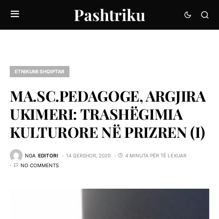
Pashtriku
ETNIKUMI SHQIPTAR
MA.SC.PEDAGOGE, ARGJIRA
UKIMERI: TRASHËGIMIA
KULTURORE NË PRIZREN (I)
NGA
EDITORI
14 QERSHOR, 2020
4 MINUTA PËR TË LEXUAR
NO COMMENTS