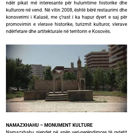
ndër pikat më interesante për hulumtime historike dhe
kulturore në vend. Në vitin 2008, është bërë restaurimi dhe
konsverimi i Kalasë, me ç’rast i ka hapur dyert e saj për
promovimin e vlerave historike, turizmit kulturor, vlerave
ndërfetare dhe artitekturale në territorin e Kosovës.
NAMAZXHAHU – MONUMENT KULTURE
Namazxhahu gjendet në anën veri-perëndimore të qytetit