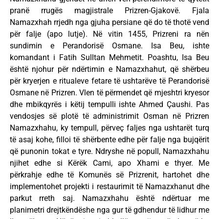
pranë rrugës magjistrale Prizren-Gjakovë. Fjala
Namazxhah rrjedh nga gjuha persiane që do të thotë vend
për falje (apo lutje). Në vitin 1455, Prizreni ra nën
sundimin e Perandorisë Osmane. Isa Beu, ishte
komandant i Fatih Sulltan Mehmetit. Poashtu, Isa Beu
është njohur për ndërtimin e Namazxhahut, që shërbeu
për kryerjen e ritualeve fetare të ushtarëve të Perandorisë
Osmane në Prizren. Vlen të përmendet që mjeshtri kryesor
dhe mbikqyrës i këtij tempulli ishte Ahmed Çaushi. Pas
vendosjes së plotë të administrimit Osman në Prizren
Namazxhahu, ky tempull, përveç faljes nga ushtarët turq
të asaj kohe, filloi të shërbente edhe për falje nga bujqërit
që punonin tokat e tyre. Ndryshe në popull, Namazxhahu
njihet edhe si Kërëk Cami, apo Xhami e thyer. Me
përkrahje edhe të Komunës së Prizrenit, hartohet dhe
implementohet projekti i restaurimit të Namazxhanut dhe
parkut rreth saj. Namazxhahu është ndërtuar me
planimetri drejtkëndëshe nga gur të gdhendur të lidhur me