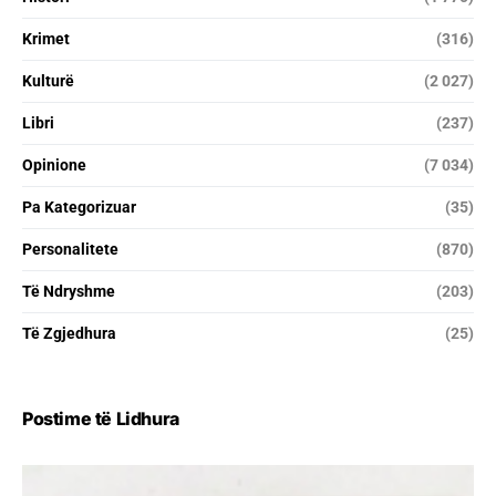
Krimet
(316)
Kulturë
(2 027)
Libri
(237)
Opinione
(7 034)
Pa Kategorizuar
(35)
Personalitete
(870)
Të Ndryshme
(203)
Të Zgjedhura
(25)
Postime të Lidhura