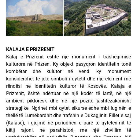
KALAJA E PRIZRENIT
Kalaj e Prizrenit është një monument i trashëgimisë
kulturore në Prizren. Ky objekt pasyqron identitetin tonë
kombëtar dhe kulutor në vend. ky monument
konsiderohet të jetë simboli i qytetit dhe një element me
rëndësi në identitetin kulturor të Kosovës. Kalaja e
Prizrenit, është ndërtuar në një kodër të lartë, në një
ambient piktoresk dhe në një pozitë jashtëzakonisht
strategjike. Ngrihet mbi qytet sikurse edhe mbi luginën e
thellë të Lumëbardhit dhe rrafshin e Dukagjinit. Fillet e saj
(Kalasë), i gjejmë në periudhën e parë të qytetërimit të
këtij rajoni, në parahistori, me një zhvillim të