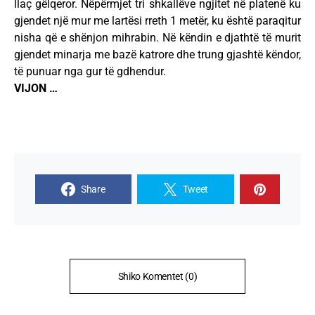
llaç gëlqeror. Nëpërmjet tri shkallëve ngjitet në platenë ku
gjendet një mur me lartësi rreth 1 metër, ku është paraqitur
nisha që e shënjon mihrabin. Në këndin e djathtë të murit
gjendet minarja me bazë katrore dhe trung gjashtë këndor,
të punuar nga gur të gdhendur.
VIJON …
Share
Tweet
Shiko Komentet (0)