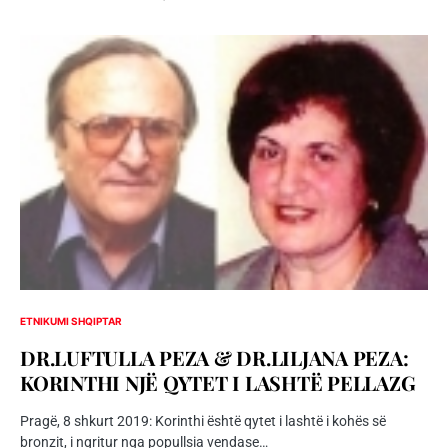
ETNIKUMI SHQIPTAR
DR.LUFTULLA PEZA & DR.LILJANA PEZA:
KORINTHI NJË QYTET I LASHTË PELLAZG
Pragë, 8 shkurt 2019: Korinthi është qytet i lashtë i kohës së
bronzit, i ngritur nga popullsia vendase…