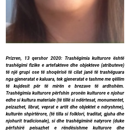
Prizren, 13 qershor 2020: Trashëgimia kulturore është
trashëgimi fizike e artefakteve dhe objekteve (atributeve)
të një grupi ose të shoqërisë të cilat janë të trashëguara
nga gjeneratat e kaluara, tek gjeneratat e tashme me qëllim
të kujdesit për të mirën e brezave të ardhshëm.
Trashëgimia kulturore përfshin pronën kulturore e njohur
edhe si kultura materiale (të tillë si ndërtesat, monumentet,
peizazhet, librat, veprat e artit dhe objektet e ndryshme),
kulturën shpirtërore, (të tilla si folklori, traditat, gjuha dhe
njohurit tradicionale), si dhe trashëgiminë natyrore (duke
përfshirë peisazhet e rëndësishme kulturore dhe