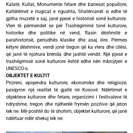
Kalatë, Kullat, Monumente fetare dhe banesat popullore,
Kalldrëmet e rrugicat e ngushta, Shatërvanët si edhe të
gjitha muzetë e saj, janë pjesë e historisë sonë kulturore.
Vlen të përmendet se për Trashëgiminë tonë kulturore,
historike dhe politike në vend, flasin dëshmitë e
parahistorisë, periudhës klasike dhe asaj ilire. Përmes
këtyre dëshmive, vendi jonë tregon që ka vlera dhe cilësi,
që janë të njohura brenda dhe jashtë vendit. Një pjesë e
trashëgimisë sonë kulturore është edhe nën mbrojtjen e
UNESCO-s.
OBJEKTET E KULTIT
Prizreni, epiqendra kulturore, ekonomike dhe religjioze,
pasqyron një realitet të gjallë në Kosovë. Ndërtimet e
objekteve kulturore dhe fetare, organizimi i festivaleve të
ndryshme, tregon dhe njëherëë frymën pozitive që jeton
tek ne. Më poshtë do të shohim, objektet kulturore, që janë
ndërtuar ndër shekuj tek ne: