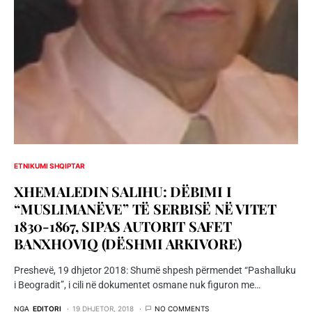
ETNIKUMI SHQIPTAR
XHEMALEDIN SALIHU: DËBIMI I
“MUSLIMANËVE” TË SERBISË NË VITET
1830-1867, SIPAS AUTORIT SAFET
BANXHOVIQ (DËSHMI ARKIVORE)
Preshevë, 19 dhjetor 2018: Shumë shpesh përmendet “Pashalluku
i Beogradit”, i cili në dokumentet osmane nuk figuron me…
NGA
EDITORI
19 DHJETOR, 2018
NO COMMENTS