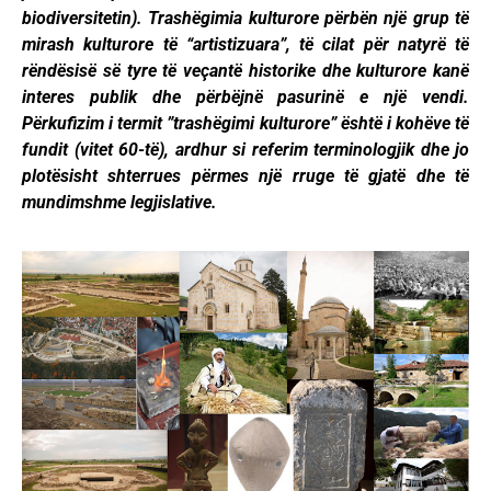
biodiversitetin). Trashëgimia kulturore përbën një grup të
mirash kulturore të “artistizuara”, të cilat për natyrë të
rëndësisë së tyre të veçantë historike dhe kulturore kanë
interes publik dhe përbëjnë pasurinë e një vendi.
Përkufizim i termit ”trashëgimi kulturore” është i kohëve të
fundit (vitet 60-të), ardhur si referim terminologjik dhe jo
plotësisht shterrues përmes një rruge të gjatë dhe të
mundimshme legjislative.