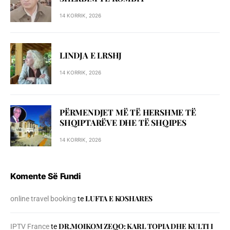
14 KORRIK, 2026
LINDJA E LRSHJ
14 KORRIK, 2026
PËRMENDJET MË TË HERSHME TË
SHQIPTARËVE DHE TË SHQIPES
14 KORRIK, 2026
Komente Së Fundi
LUFTA E KOSHARES
online travel booking
te
DR.MOIKOM ZEQO: KARL TOPIA DHE KULTI I
IPTV France
te