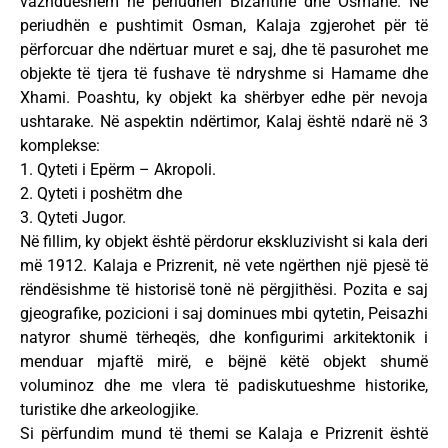
vazhdueshëm në periudhën Bizantine dhe Osmane. Në
periudhën e pushtimit Osman, Kalaja zgjerohet për të
përforcuar dhe ndërtuar muret e saj, dhe të pasurohet me
objekte të tjera të fushave të ndryshme si Hamame dhe
Xhami. Poashtu, ky objekt ka shërbyer edhe për nevoja
ushtarake. Në aspektin ndërtimor, Kalaj është ndarë në 3
komplekse:
1. Qyteti i Epërm – Akropoli.
2. Qyteti i poshëtm dhe
3. Qyteti Jugor.
Në fillim, ky objekt është përdorur ekskluzivisht si kala deri
më 1912. Kalaja e Prizrenit, në vete ngërthen një pjesë të
rëndësishme të historisë tonë në përgjithësi. Pozita e saj
gjeografike, pozicioni i saj dominues mbi qytetin, Peisazhi
natyror shumë tërheqës, dhe konfigurimi arkitektonik i
menduar mjaftë mirë, e bëjnë këtë objekt shumë
voluminoz dhe me vlera të padiskutueshme historike,
turistike dhe arkeologjike.
Si përfundim mund të themi se Kalaja e Prizrenit është