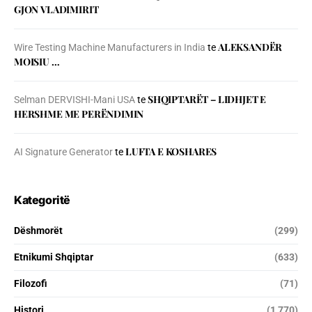
GJON VLADIMIRIT
ALEKSANDËR
Wire Testing Machine Manufacturers in India
te
MOISIU …
SHQIPTARËT – LIDHJET E
Selman DERVISHI-Mani USA
te
HERSHME ME PERËNDIMIN
LUFTA E KOSHARES
AI Signature Generator
te
Kategoritë
Dëshmorët
(299)
Etnikumi Shqiptar
(633)
Filozofi
(71)
Histori
(1 770)