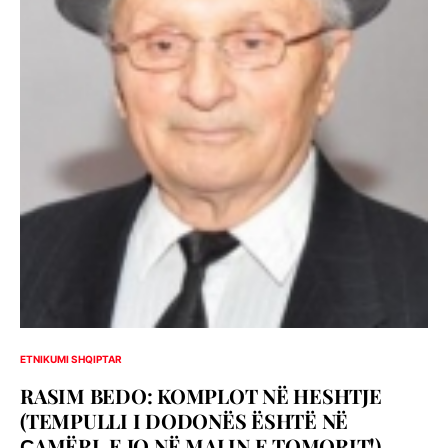
ETNIKUMI SHQIPTAR
RASIM BEDO: KOMPLOT NË HESHTJE
(TEMPULLI I DODONËS ËSHTË NË
ҪAMËRI, E JO NË MALIN E TOMORIT!)