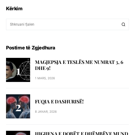
Kërkim
Postime të Zgjedhura
MAGJEPSJA E TESLËS ME NUMRAT 3, 6
DHE 9!
1 MARS, 2026
FUQIA E DASHURISË!
8 JANAR, 2026
HIGJIENA E DOBËT E DHËMBËVE MUND