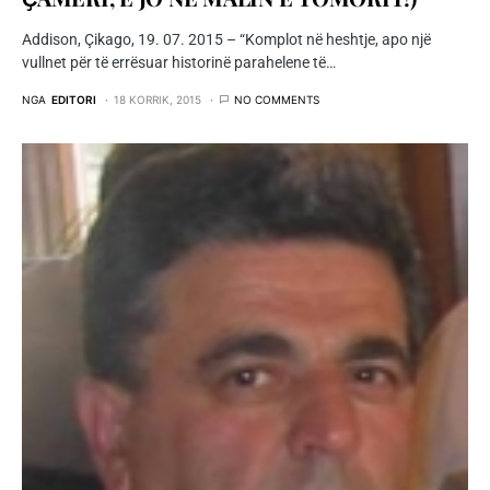
Addison, Çikago, 19. 07. 2015 – “Komplot në heshtje, apo një
vullnet pёr të errёsuar historinë parahelene të…
NGA
EDITORI
18 KORRIK, 2015
NO COMMENTS