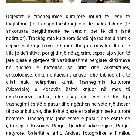
Objektet e trashëgimisë kulturore mund të jenë të
luajtshme (të transportueshme) ose të paluajtshme (të
ankoruara përgjithmonë në vendin për të cilin janë
ndërtuar). Trashëgimia kulturore është një realitet dinamik
sepse është një tërësi e hapur dhe jo e mbyllur dhe si e
tillë jo definitive, por gjithnjë në zgjerim, sepse ajo vijon të
jetë pjesë e gjetjeve të vazhdueshme përgjatë kërkimeve
në fushën e historisë së artit dhe arkitekturës,
arkeologjisë, dokumentacionit arkivor dhe bibliografik të
cilat nuk ndërpriten kurrë. Trashëgimia kulturore
(Materiale) e Kosovës është krijuar në mes të
qytetërimeve antike, dhe asaj pas erës së Re. Kjo
trashëgimi është e pasur dhe ngërthen në vete një thesar
të pasur kulturor, dhe është pjesë e trashëgimisë kulturore
botërore. Trashëgimia jonë është e pasur, dhe është në
çdo cep të Kosovës. Parqet, Qendrat arkeologjike, Parqet
natyrore, Galeritë e artit, Arkivat fotografike e filmike,