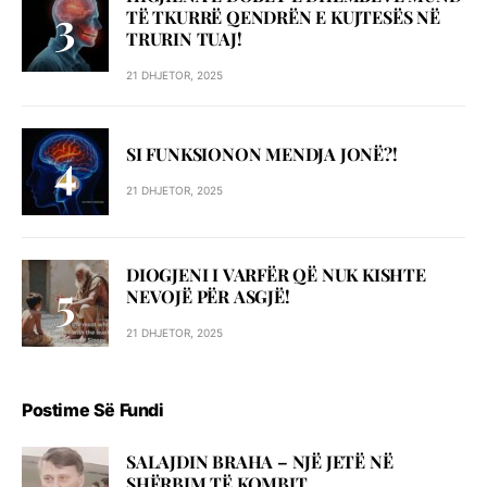
TË TKURRË QENDRËN E KUJTESËS NË
TRURIN TUAJ!
21 DHJETOR, 2025
SI FUNKSIONON MENDJA JONË?!
21 DHJETOR, 2025
DIOGJENI I VARFËR QË NUK KISHTE
NEVOJË PËR ASGJË!
21 DHJETOR, 2025
Postime Së Fundi
SALAJDIN BRAHA – NJЁ JETЁ NЁ
SHЁRBIM TЁ KOMBIT