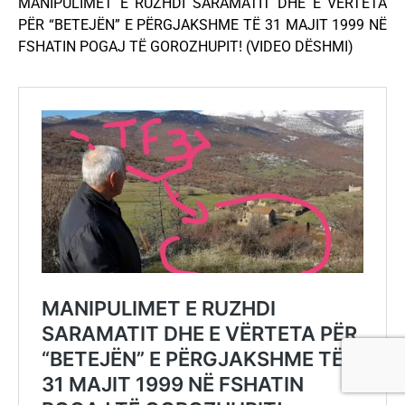
MANIPULIMET E RUZHDI SARAMATIT DHE E VËRTETA
PËR “BETEJËN” E PËRGJAKSHME TË 31 MAJIT 1999 NË
FSHATIN POGAJ TË GOROZHUPIT! (VIDEO DËSHMI)