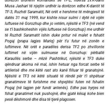
dorëzon urdhërin komandës së TF-2, ndërsa zv.K-danti
Musa Jashari të njejtin urdhër ia dorëzon edhe K-dantit të
TF-3, Ruzhdi Saramatit, Në orët e hershme të mëngjesit të
datës 31 maj 1999, kur kishte nisur sulmi i dytë në vijën
luftuese në Gorozhup dhe jo vetëm, njësitë e TF3 (në vend
se t’i bashkoheshin vijës luftuese në Gorozhup) me urdhër
të Ruzhdi Saramatit ishin duke pritur në malet e fshatit
Pogaj (prapa lagjes Mariq) për t’u futur në zonën e
luftimeve. Në orët e paradites derisa TF2 po zhvillonte
luftimet në vijën sulmuese në Gorozhup: përballë
Karaullës serbe – rrëzë Pashtrikut, njësitë e TF3 duke
qëndruar akoma në mal, ishin hetuar nga forcat serbe të
artilerisë dhe me këtë rast ato kanë filluar të granatojnë.
Njësitë e TF3 në këtë situatë të rëndë për t’i shpëtuar
granatimeve të furishme me shpejtësi futen në fshatin
Pogaj (në lagjen për fundi antenës). Edhe pas hyrjes në
fshat granatimet nuk pushojnë, dhe gjatë kësaj kohe bien
pesë dëshmorë dhe disa të tjerë plagosen.