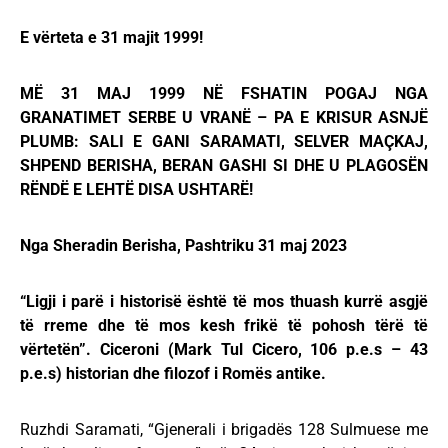
E vërteta e 31 majit 1999!
MË 31 MAJ 1999 NË FSHATIN POGAJ NGA
GRANATIMET SERBE U VRANË – PA E KRISUR ASNJË
PLUMB: SALI E GANI SARAMATI, SELVER MAÇKAJ,
SHPEND BERISHA, BERAN GASHI SI DHE U PLAGOSËN
RËNDË E LEHTË DISA USHTARË!
Nga Sheradin Berisha, Pashtriku 31 maj 2023
“Ligji i parë i historisë është të mos thuash kurrë asgjë
të rreme dhe të mos kesh frikë të pohosh tërë të
vërtetën”. Ciceroni (Mark Tul Cicero, 106 p.e.s – 43
p.e.s) historian dhe filozof i Romës antike.
Ruzhdi Saramati, “Gjenerali i brigadës 128 Sulmuese me