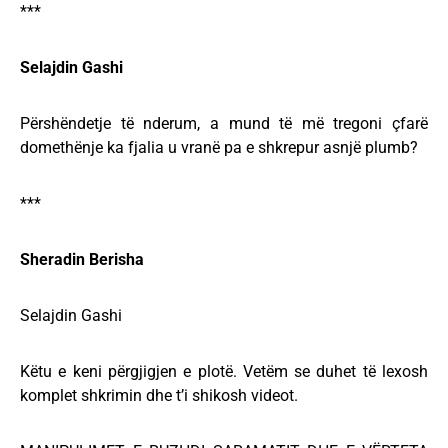
***
Selajdin Gashi
Përshëndetje të nderum, a mund të më tregoni çfarë
domethënje ka fjalia u vranë pa e shkrepur asnjë plumb?
***
Sheradin Berisha
Selajdin Gashi
Këtu e keni përgjigjen e plotë. Vetëm se duhet të lexosh
komplet shkrimin dhe t’i shikosh videot.