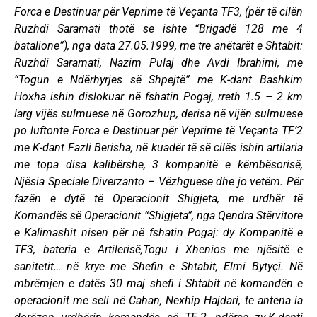
Forca e Destinuar për Veprime të Veçanta TF3, (për të cilën
Ruzhdi Saramati thotë se ishte “Brigadë 128 me 4
batalione”), nga data 27.05.1999, me tre anëtarët e Shtabit:
Ruzhdi Saramati, Nazim Pulaj dhe Avdi Ibrahimi, me
“Togun e Ndërhyrjes së Shpejtë” me K-dant Bashkim
Hoxha ishin dislokuar në fshatin Pogaj, rreth 1.5 – 2 km
larg vijës sulmuese në Gorozhup, derisa në vijën sulmuese
po luftonte Forca e Destinuar për Veprime të Veçanta TF’2
me K-dant Fazli Berisha, në kuadër të së cilës ishin artilaria
me topa disa kalibërshe, 3 kompanitë e këmbësorisë,
Njësia Speciale Diverzanto – Vëzhguese dhe jo vetëm. Për
fazën e dytë të Operacionit Shigjeta, me urdhër të
Komandës së Operacionit “Shigjeta”, nga Qendra Stërvitore
e Kalimashit nisen për në fshatin Pogaj: dy Kompanitë e
TF3, bateria e Artilerisë,Togu i Xhenios me njësitë e
sanitetit… në krye me Shefin e Shtabit, Elmi Bytyçi. Në
mbrëmjen e datës 30 maj shefi i Shtabit në komandën e
operacionit me seli në Cahan, Nexhip Hajdari, te antena ia