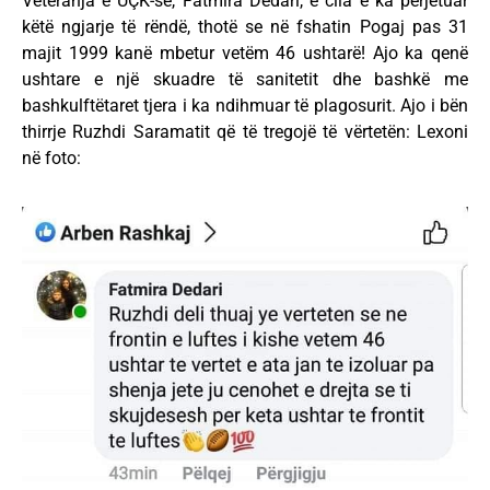
Veteranja e UÇK-së, Fatmira Dedari, e cila e ka përjetuar
këtë ngjarje të rëndë, thotë se në fshatin Pogaj pas 31
majit 1999 kanë mbetur vetëm 46 ushtarë! Ajo ka qenë
ushtare e një skuadre të sanitetit dhe bashkë me
bashkulftëtaret tjera i ka ndihmuar të plagosurit. Ajo i bën
thirrje Ruzhdi Saramatit që të tregojë të vërtetën: Lexoni
në foto: