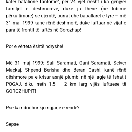
katër batalione fantome”, për 24 vjet rresht i ka gënjyer
familjet e dëshmorëve, duke ju thënë (në tubime
përkujtimore) se djemtë, burrat dhe baballarët e tyre – më
31 maj 1999 kanë rënë dëshmorë, duke luftuar në vijat e
para të frontit të luftës në Gorozhup!
Por e vërteta është ndryshe!
Më 31 maj 1999: Sali Saramati, Gani Saramati, Selver
Maçkaj, Shpend Berisha dhe Beran Gashi, kanë rënë
dëshmorë pa e krisur asnjë plumb, në një lagje të fshatit
POGAJ, diku rreth 1.5 – 2 km larg vijës luftuese të
GOROZHUPIT!
Pse ka ndodhur kjo ngjarje e rëndë?
Sepse –