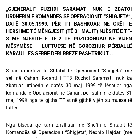
„GJENERALI“ RUZHDI SARAMATI NUK E ZBATOI
URDHËRIN E KOMANDËS SË OPERACIONIT “SHIGJETA”,
DATË 30.05.1999, PËR T’I BASHKUAR NE ORËT E
HERSHME TË MËNGJESIT (TË 31 MAJIT) NJËSITË E TF-
3 ME NJËSITË E TF-2 TË POZICIONUAR NË VIJËN
MËSYMËSE – LUFTUESE NË GOROZHUP, PËRBALLË
KARAULLËS SERBE DERI RRËZË PASHTRIKUT …
Sipas raporteve të Shtabit të Operacionit “Shigjeta” me
seli në Cahan, K-danti i TF3 Ruzhdi Saramati, nuk ka
zbatuar urdhërin e datës 30 maj 1999 të lëshuar nga
komanda e Operacionit në Cahan, për sulmin e datës 31
maj 1999 nga të gjitha TF’at në gjithë vijën sulmuese të
luftës…
Nga biseda që kam zhvilluar me Shefin e Shtabit të
Komandës së Operacionit “Shigjeta”, Nexhip Hajdari (me