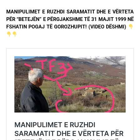
MANIPULIMET E RUZHDI SARAMATIT DHE E VËRTETA
PËR “BETEJËN” E PËRGJAKSHME TË 31 MAJIT 1999 NË
FSHATIN POGAJ TË GOROZHUPIT! (VIDEO DËSHMI)