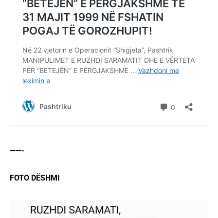
——-
FOTO DËSHMI