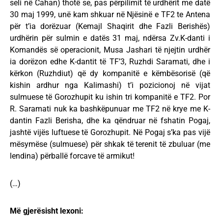
seli në Cahan) thotë se, pas përpilimit të urdhërit me datë
30 maj 1999, unë kam shkuar në Njësinë e TF2 te Antena
për t’ia dorëzuar (Kemajl Shaqirit dhe Fazli Berishës)
urdhërin për sulmin e datës 31 maj, ndërsa Zv.K-danti i
Komandës së operacionit, Musa Jashari të njejtin urdhër
ia dorëzon edhe K-dantit të TF’3, Ruzhdi Saramati, dhe i
kërkon (Ruzhdiut) që dy kompanitë e këmbësorisë (që
kishin ardhur nga Kalimashi) t’i pozicionoj në vijat
sulmuese të Gorozhupit ku ishin tri kompanitë e TF2. Por
R. Saramati nuk ka bashkëpunuar me TF2 në krye me K-
dantin Fazli Berisha, dhe ka qëndruar në fshatin Pogaj,
jashtë vijës luftuese të Gorozhupit. Në Pogaj s’ka pas vijë
mësymëse (sulmuese) për shkak të terenit të zbuluar (me
lendina) përballë forcave të armikut!
(…)
Më gjerësisht lexoni: