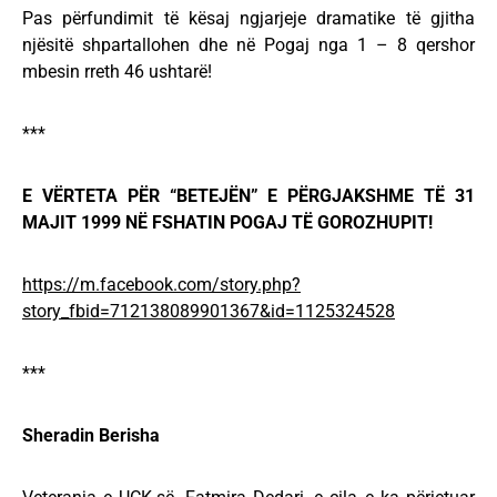
Pas përfundimit të kësaj ngjarjeje dramatike të gjitha
njësitë shpartallohen dhe në Pogaj nga 1 – 8 qershor
mbesin rreth 46 ushtarë!
***
E VËRTETA PËR “BETEJËN” E PËRGJAKSHME TË 31
MAJIT 1999 NË FSHATIN POGAJ TË GOROZHUPIT!
https://m.facebook.com/story.php?
story_fbid=712138089901367&id=1125324528
***
Sheradin Berisha