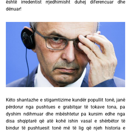
është irredentist rrjedhimisht duhej diferencuar dhe
dënuar!
Këto shantazhe e stigamtizime kundër popullit tonë, janë
përdorur nga pushtues e grabitqar të tokave tona, pa
dyshim ndihmuar dhe mbështetur pa kursim edhe nga
disa shqiptarë që atë kohë ishin vasal e shërbëtor të
bindur të pushtuesit tonë më të lig që njeh historia e