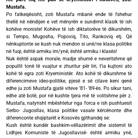
Mustafa.
Po fatkeqësisht, zoti Mustafa mbanë ende të fshehur
thellë në nëndijen e vet mënyrën e sundimit klasik të ish
kohëve moniste! Kohëve të ish diktatorëve të dikurshëm,
si Tempo, Mugosha, Popoviq, Tito, Rankoviq etj. Që
nënkuptonte se kush nuk mendon si unë/ne klasa politike
në fuqi, është armiku im/ynë, është armiku i klasës!
Nuk është aspak morale, madje shumë e neveritshme që
popullit tonë të vuajtur e zhuritur për liri, t’ia kujtoni ato
kohë të egra zoti Kryeministër. Ato kohë të dikurshme të
diferencimeve ideo-politike, pjesë e së cilave keni qenë
edhe ju zoti Mustafa gjatë viteve ’81- ’89-ës. Po sikur tani,
edhe atë botë, por në kushte tjera më të volitshme për z.
Mustafa, natyrisht mbështetur nga forca e ish pushtuesit
Serbo- Jugosllav, klasa politike vasale kërcënonte dhe
diferenconte shqiptarët e Kosovës gjithandej se:
Kush është kundër bashkim-vëllazërimit dhe sistemit të
Lidhjes Komuniste të Jugosllavisë- është armiku ynë,