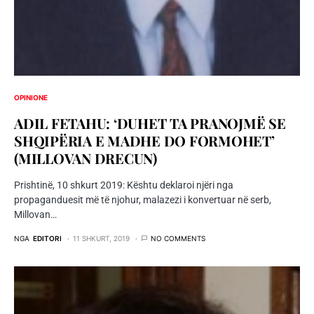
OPINIONE
ADIL FETAHU: ‘DUHET TA PRANOJMË SE
SHQIPËRIA E MADHE DO FORMOHET’
(MILLOVAN DRECUN)
Prishtinë, 10 shkurt 2019: Kështu deklaroi njëri nga
propaganduesit më të njohur, malazezi i konvertuar në serb,
Millovan…
NGA
EDITORI
11 SHKURT, 2019
NO COMMENTS