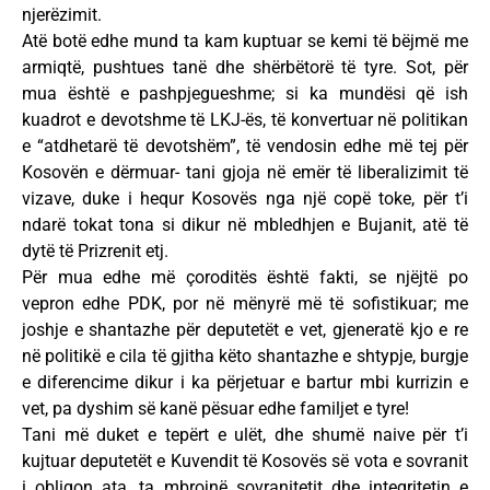
njerëzimit.
Atë botë edhe mund ta kam kuptuar se kemi të bëjmë me
armiqtë, pushtues tanë dhe shërbëtorë të tyre. Sot, për
mua është e pashpjegueshme; si ka mundësi që ish
kuadrot e devotshme të LKJ-ës, të konvertuar në politikan
e “atdhetarë të devotshëm”, të vendosin edhe më tej për
Kosovën e dërmuar- tani gjoja në emër të liberalizimit të
vizave, duke i hequr Kosovës nga një copë toke, për t’i
ndarë tokat tona si dikur në mbledhjen e Bujanit, atë të
dytë të Prizrenit etj.
Për mua edhe më çoroditës është fakti, se njëjtë po
vepron edhe PDK, por në mënyrë më të sofistikuar; me
joshje e shantazhe për deputetët e vet, gjeneratë kjo e re
në politikë e cila të gjitha këto shantazhe e shtypje, burgje
e diferencime dikur i ka përjetuar e bartur mbi kurrizin e
vet, pa dyshim së kanë pësuar edhe familjet e tyre!
Tani më duket e tepërt e ulët, dhe shumë naive për t’i
kujtuar deputetët e Kuvendit të Kosovës së vota e sovranit
i obligon ata, ta mbrojnë sovranitetit dhe integritetin e