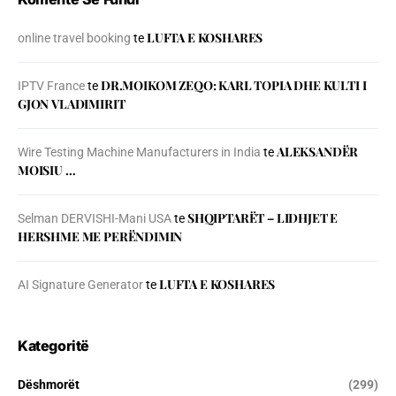
LUFTA E KOSHARES
online travel booking
te
DR.MOIKOM ZEQO: KARL TOPIA DHE KULTI I
IPTV France
te
GJON VLADIMIRIT
ALEKSANDËR
Wire Testing Machine Manufacturers in India
te
MOISIU …
SHQIPTARËT – LIDHJET E
Selman DERVISHI-Mani USA
te
HERSHME ME PERËNDIMIN
LUFTA E KOSHARES
AI Signature Generator
te
Kategoritë
Dëshmorët
(299)