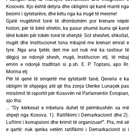
Kosovës. Kjo është detyra dhe obligimi që kanë marrë nga
besimi i qytetarëve, dhe këtu nga ka rrugë të mesme!
Gjatë rrugëtimit tonë të dhimbshëm por krenare nëpër
histori, për të bërë shtetin, ka pasur shumë burra që kanë
lënë kokën për tokën tonë të shenjtë. Sot sheshet, shkollat,
rrugët dhe Institucionet tona mbajnë me krenari emrat e
tyre. Nga ana tjetër, deri me sot nuk më ka rastisur të
dëgjoj se ndonjë shesh, rrugë, Institucion etj. të mbaj
emrin e ndonjë tradhtari si p.sh. E. P. Toptani, apo Rr.
Morina etj
Për të qenë të sinqertë me qytetarët tanë, Qeveria e ka
obligim të shpjegoj atë që tha zonja Ulerike Lunaçek pas
miratimit të raportit për Kosovën në Parlamentin Evropian,
ajo tha:
… “Dy kërkesat e mbetura duhet të përmbushën sa më
shpejt nga Kosova. 1). Ratifikimi i Demarkacionit dhe 2).
Luftimi i korrupsioni dhe krimit të organizuar!”. Pra, më së
e qartë: nuk qenka vetëm ratifikimi i Demarkacionit si i