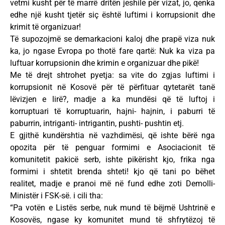
vetmi kusht për të marrë dritën jeshile për vizat, jo, qenka
edhe një kusht tjetër siç është luftimi i korrupsionit dhe
krimit të organizuar!
Të supozojmë se demarkacioni kaloj dhe prapë viza nuk
ka, jo ngase Evropa po thotë fare qartë: Nuk ka viza pa
luftuar korrupsionin dhe krimin e organizuar dhe pikë!
Me të drejt shtrohet pyetja: sa vite do zgjas luftimi i
korrupsionit në Kosovë për të përfituar qytetarët tanë
lëvizjen e lirë?, madje a ka mundësi që të luftoj i
korruptuari të korruptuarin, hajni- hajnin, i paburri të
paburrin, intriganti- intrigantin, pushti- pushtin etj.
E gjithë kundërshtia në vazhdimësi, që ishte bërë nga
opozita për të penguar formimi e Asociacionit të
komunitetit pakicë serb, ishte pikërisht kjo, frika nga
formimi i shtetit brenda shteti! kjo që tani po bëhet
realitet, madje e pranoi më në fund edhe zoti Demolli-
Ministër i FSK-së. i cili tha:
“Pa votën e Listës serbe, nuk mund të bëjmë Ushtrinë e
Kosovës, ngase ky komunitet mund të shfrytëzoj të