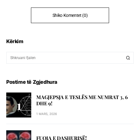
Shiko Komentet (0)
Kërkim
Postime të Zgjedhura
MAGJEPSJA E TESLËS ME NUMRAT 3, 6
DHE 9!
1 MARS, 2026
FUQIA E DASHURISË!