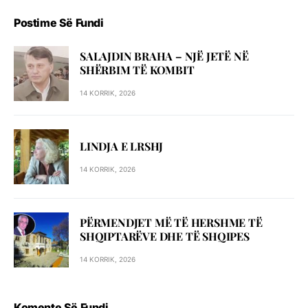
Postime Së Fundi
SALAJDIN BRAHA – NJЁ JETЁ NЁ
SHЁRBIM TЁ KOMBIT
14 KORRIK, 2026
LINDJA E LRSHJ
14 KORRIK, 2026
PËRMENDJET MË TË HERSHME TË
SHQIPTARËVE DHE TË SHQIPES
14 KORRIK, 2026
Komente Së Fundi