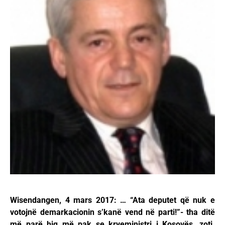
Wisendangen, 4 mars 2017: … “Ata deputet që nuk e
votojnë demarkacionin s’kanë vend në parti!”- tha ditë
më parë hiq më pak se kryeministri i Kosovës, zoti.