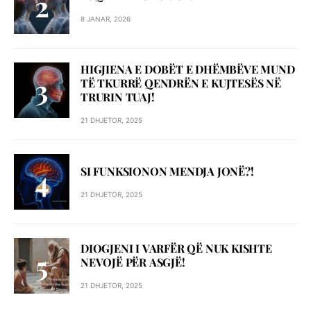
8 JANAR, 2026
HIGJIENA E DOBËT E DHËMBËVE MUND
TË TKURRË QENDRËN E KUJTESËS NË
TRURIN TUAJ!
21 DHJETOR, 2025
SI FUNKSIONON MENDJA JONË?!
21 DHJETOR, 2025
DIOGJENI I VARFËR QË NUK KISHTE
NEVOJË PËR ASGJË!
21 DHJETOR, 2025