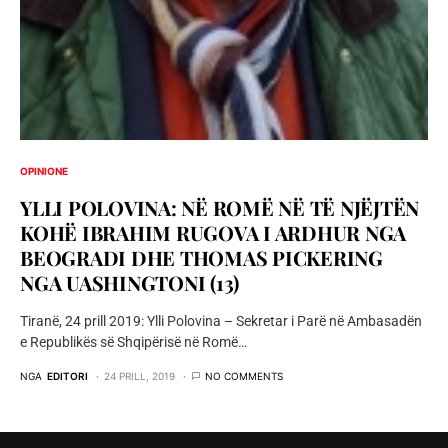
OPINIONE
YLLI POLOVINA: NË ROMË NË TË NJËJTËN
KOHË IBRAHIM RUGOVA I ARDHUR NGA
BEOGRADI DHE THOMAS PICKERING
NGA UASHINGTONI (13)
Tiranë, 24 prill 2019: Ylli Polovina – Sekretar i Parë në Ambasadën
e Republikës së Shqipërisë në Romë…
NGA
EDITORI
24 PRILL, 2019
NO COMMENTS