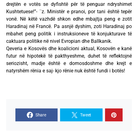
drejtën e votës se dyfishtë për të penguar ndryshimet
Kushtetuese!”- ¨z. Ministër e pranoi, por tani është tepër
vonë. Në këtë vazhdë shkon edhe mbajtja peng e zotit
Haradinaj në Francë. Pa asnjë dyshim, zoti Haradinaj po
mbahet peng politik i instruksioneve të konjukturave të
caktuara politike në nivel Evropian dhe Ballkanik.
Qeveria e Kosovës dhe koalicioni aktual, Kosovën e kanë
futur në hipotekë të pakthyeshme, duhet të reflektojnë
seriozisht, madje është e domosdoshme dhe krejt e
natyrshëm rënia e saj- kjo rënie nuk është fundi i botës!
Share
Tweet