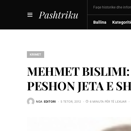
Faqe historike dhe info
Pashtriku
Ballina
Kategorit
KRIMET
MEHMET BISLIMI: 
PESHON JETA E S
NGA
EDITORI
5 TETOR, 2012
6 MINUTA PËR TË LEXUAR