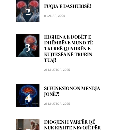
FUQIA E DASHURISË!
8 JANAR, 2026
HIGJIENA E DOBËT E
DHËMBËVE MUND TË
TKURRË QENDRËN E
KUJTESËS NË TRURIN
TUAJ!
21 DHJETOR, 2025
SI FUNKSIONON MENDJA
JONË?!
21 DHJETOR, 2025
DIOGJENI I VARFËR QË
NUK KISHTE NEVOJË PËR