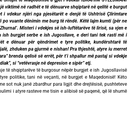
një viktimë në radhët e të dënuarve shqiptarë në qelitë e burgut
t i vdekur njëri nga pjesëtarët e denjë të Ushtrisë Çlirimtare
li po vuante dënimin me burg të rëndë. Këtë lajm kumti (për ne
‘Zhurnal’. Misteri i vdekjes së ish-luftëtarëve të lirisë, sa vjen e
ish burgjet serbe e ish Jugosllave, e deri tani tek rasti më i
ët e dënuar për qëndrimet e tyre politike, kundërshtarë të
fjalë, zhduken pa gjurmë e nishan! Pra thjeshtë, atyre iu merret
ara” brenda qelisë së errët, për t’i shpallur më pastaj si vdekje
ak”, si “vetëvrasje në depresion e sipër” etj.
je të shqiptarëve të burgosur nëpër burgjet e ish Jugosllavisë
 tyre politike, tani në veçanti, në burgjet e Maqedonisë! Këto
 me sot nuk janë zbardhur para ligjit dhe drejtësisë, pushteteve
ulimi i atyre rasteve me tisin e alibisë së paqenë, që lë shumë