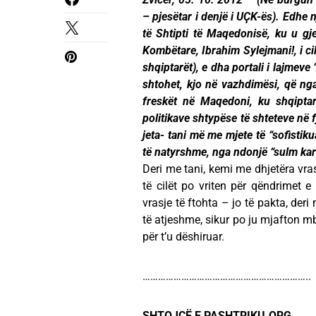
– pjesëtar i denjë i UÇK-ës). Edhe 
të Shtipti të Maqedonisë, ku u gje
Kombëtare, Ibrahim Sylejmani!, i ci
shqiptarët), e dha portali i lajmeve 
shtohet, kjo në vazhdimësi, që nga 
freskët në Maqedoni, ku shqiptar
politikave shtypëse të shteteve në 
jeta- tani më me mjete të “sofistiku
të natyrshme, nga ndonjë “sulm kardi
Deri me tani, kemi me dhjetëra vras
të cilët po vriten për qëndrimet e
vrasje të ftohta – jo të pakta, deri
të atjeshme, sikur po ju mjafton mb
për t’u dëshiruar.
………………………………………………………..
SHTOJCË E PASHTRIKU.ORG