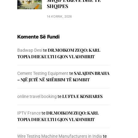
SHQIPES
14 KORRIK, 2026
Komente Së Fundi
DR.MOIKOM ZEQO: KARL
Badwap Desi
te
TOPIA DHE KULTI I GJON VLADIMIRIT
SALAJDIN BRAHA
Cement Testing Equipment
te
– NJЁ JETЁ NЁ SHЁRBIM TЁ KOMBIT
LUFTA E KOSHARES
online travel booking
te
DR.MOIKOM ZEQO: KARL
IPTV France
te
TOPIA DHE KULTI I GJON VLADIMIRIT
Wire Testing Machine Manufacturers in India
te