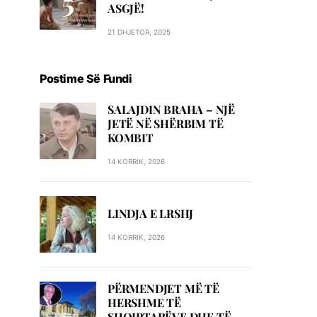
ASGJË!
21 DHJETOR, 2025
Postime Së Fundi
SALAJDIN BRAHA – NJЁ
JETЁ NЁ SHЁRBIM TЁ
KOMBIT
14 KORRIK, 2026
LINDJA E LRSHJ
14 KORRIK, 2026
PËRMENDJET MË TË
HERSHME TË
SHQIPTARËVE DHE TË