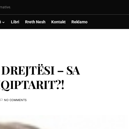
rmative.
ë
Libri
Rreth Nesh
Kontakt
Reklamo
DREJTËSI – SA
HQIPTARIT?!
NO COMMENTS