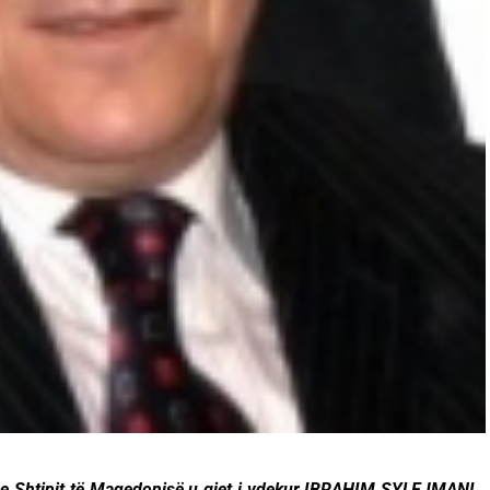
n e Shtipit të Maqedonisë u gjet i vdekur IBRAHIM SYLEJMANI