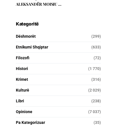
ALEKSANDËR MOISIU …
Kategoritë
Dëshmorët
(299)
Etnikumi Shqiptar
(633)
Filozofi
(72)
Histori
(1 770)
Krimet
(316)
Kulturë
(2 029)
Libri
(238)
Opinione
(7 037)
Pa Kategorizuar
(35)