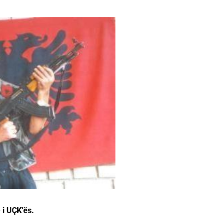
 i UÇK’ës.