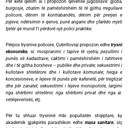
Për këtë qëllim ai i propozon qeverisë jugosllave:
gjoba,
burgosje, zbatim të pamëshirshëm të të gjitha rregullave
policore, dënim të kontrabandës, dënim për prerjen e
pyjeve, ndërsimin e qenve, punë angarie dhe çfarëdo mjeti
tjetër që mund t’i përdorë një polici praktike.
Përpos trysnive policore, Çubrilloviqi propozon edhe
trysni
ekonomike
,
si
: mospranimi i tapive të vjetra; pezullimi i
punës së kadastrave; caktimi i pamëshirshëm i tatimeve
dhe i të gjitha borxheve – publike dhe private; sekuestrimi i
kullotave shtetërore dhe i kullotave komunale; heqja e
koncesioneve, e lejeve të punës për kafenetë, për tregtizat
dhe për zanatet; sekuestrimi i lejeve monopoliste, largimi
nga shërbimi shtetëror, nga shërbimi privat dhe nga ai
vetëqeverisës,
etj.
Për ta shtuar trysninë mbi popullatën shqiptare, ky
akademik gjakpirës parashikon edhe
masa sanitare
, siç