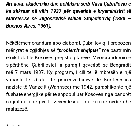
Arnauta) akademiku dhe politikani serb Vasa Çubrilloviq e
ka shkruar në vitin 1937 për qeverinë e kryeministrit të
Mbretërisë së Jugosllavisë Millan Stojadinoviq (1888 –
Buenos-Aires, 1961).
Nëkëtëmemorandum apo elaborat, Çubrilloviqi i propozon
mënyrat e zgjidhjes së
“problemit shqiptar”
me pastrimin
etnik total të Kosovës prej shqiptarëve. Memorandumin e
sipërthënë, Çubrilloviqi ia paraqit qeverisë së Beogradit
më 7 mars 1937. Ky program, i cili të lë mbresën e një
varianti të zbutur të procesverbaleve të Konferencës
naziste të Vanze-it (Wannsee) më 1942, parashikonte një
fushatë energjike për të shpopulluar Kosovën nga banorët
shqiptarë dhe për t’i zëvendësuar me kolonë serbë dhe
malazezë.
* * *