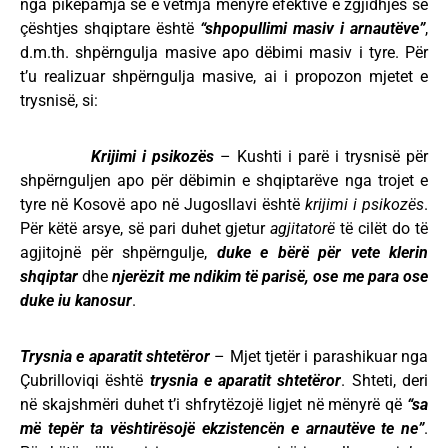
nga pikëpamja se e vetmja mënyrë efektive e zgjidhjes së
çështjes shqiptare është
“shpopullimi masiv i arnautëve”
,
d.m.th. shpërngulja masive apo dëbimi masiv i tyre. Për
t’u realizuar shpërngulja masive, ai i propozon mjetet e
trysnisë, si:
Krijimi i psikozës
– Kushti i parë i trysnisë për
shpërnguljen apo për dëbimin e shqiptarëve nga trojet e
tyre në Kosovë apo në Jugosllavi është
krijimi i psikozës
.
Për këtë arsye, së pari duhet gjetur
agjitatorë
të cilët do të
agjitojnë për shpërngulje,
duke e bërë për vete
klerin
shqiptar
dhe
njerëzit me ndikim të parisë, ose
me para
ose
duke iu kanosur
.
Trysnia e aparatit shtetëror
– Mjet tjetër i parashikuar nga
Çubrilloviqi është
trysnia e aparatit shtetëror
. Shteti, deri
në skajshmëri duhet t’i shfrytëzojë ligjet në mënyrë që
“sa
më tepër ta vështirësojë ekzistencën e arnautëve te ne”
.