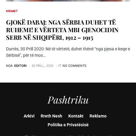
KRIMET
GJOKË DABAJ: NGA SËRBIA DUHET TË
RUHEMI! E VËRTETA MBI GJENOCIDIN
SERB NË SHQIPËRI, 1912 – 1915
Durrës, 30 Prill 2020: Në të vërtetë, duhet thënë “nga pjesa e keqe e
Sërbisë”, për të mos…
NGA
EDITORI
30 PRILL, 2020
NO COMMENTS
Pashtriku
Arkivi
Rreth Nesh
Kontakt
Reklamo
Politika e Privatësisë