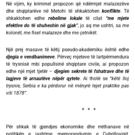
Në vijim, ky kriminel propozon që ndërmjet malazezëve
dhe shqiptarëve në Metohi të shkaktohen
konflikte
. Të
shkaktohen edhe
rebelime lokale
të cilat
“me mjete
efektive do të shuheshin në gjak”
, jo aq me ushtri, sa
me
kolonët, me fiset malazeze dhe me çetnikët
.
Një prej masave të këtij pseudo-akademiku është edhe
djegia e vendbanimeve
. Përveç mjeteve të lartpërmendura
të trysnisë mbi popullsinë shqiptare civile, ai propozon
edhe një mjet tjetër –
djegien sekrete të fshatrave dhe të
lagjeve të arnautëve nëpër qytete
. Ai thotë se
“këtë lloj
trysnie, Serbia e ka përdorur në mënyrë tejet praktike pas
viti 1878”
.
* * *
Për shkak të gjendjes ekonomike dhe rrethanave në
politikën e jashtme, memorandumin e Çubrilloviqit,