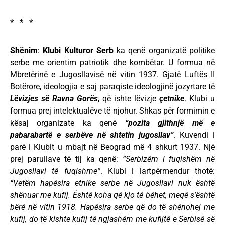
* * *
Shënim
:
Klubi Kulturor Serb
ka qenë organizatë politike
serbe me orientim patriotik dhe kombëtar. U formua në
Mbretërinë e Jugosllavisë në vitin 1937. Gjatë Luftës II
Botërore, ideologjia e saj paraqiste ideologjinë jozyrtare të
Lëvizjes së Ravna Gorës
, që ishte lëvizje
çetnike
. Klubi u
formua prej intelektualëve të njohur. Shkas për formimin e
kësaj organizate ka qenë
“pozita gjithnjë më e
pabarabartë e serbëve në shtetin jugosllav”
. Kuvendi i
parë i Klubit u mbajt në Beograd më 4 shkurt 1937. Një
prej parullave të tij ka qenë:
“Serbizëm i fuqishëm në
Jugosllavi të fuqishme”
. Klubi i lartpërmendur thotë:
“Vetëm hapësira etnike serbe në Jugosllavi nuk është
shënuar me kufij. Është koha që kjo të bëhet, meqë s’është
bërë në vitin 1918. Hapësira serbe që do të shënohej me
kufij, do të kishte kufij të ngjashëm me kufijtë e Serbisë së