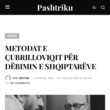
Pashtriku
KRIMET
METODAT E
ÇUBRILLOVIQIT PËR
DËBIMIN E SHQIPTARËVE
NGA
EDITORI
5 SHTATOR, 2023
7 MINUTA PËR TË LEXUAR
NO COMMENTS