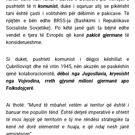
pushtetit të ri
komunist
, duke i sqaruar atij se pikërisht
tani është çasti i volitshëm për dëbimin e pakicave. Të
njëjtën e bën edhe BRSS-ja (Bashkimi i Republikave
Socialiste Sovjetike). Po këtë janë gati ta bëjnë edhe
vendet e tjera të Evropës që kanë
pakicë gjermane
të
konsiderueshme.
Si duket, pushteti komunist i dëgjoi këshillat e
Çubrilloviqit dhe në vitin 1945, nën akuzën se paskëshin
qenë kolaboracionistë,
dëboi nga Jugosllavia, kryesisht
nga Vojvodina, rreth
gjysmë milioni gjermanë apo
Folksdojçerë
.
Ai thotë:
“Mund të mbahet vetëm ai territor që është i
banuar me popullin tënd
.
Është detyrë imperativë e shtetit
të mos lejojë që territorin e tij me rëndësi strategjike ta
kenë në dorë elementet e huaja, e që ndaj nesh janë
armiqësore”
.