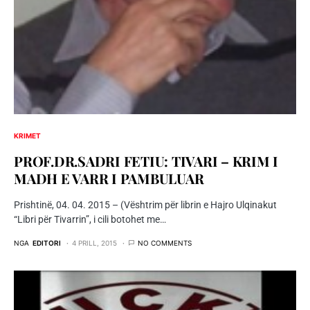
KRIMET
PROF.DR.SADRI FETIU: TIVARI – KRIM I
MADH E VARR I PAMBULUAR
Prishtinë, 04. 04. 2015 – (Vështrim për librin e Hajro Ulqinakut
“Libri për Tivarrin”, i cili botohet me…
NGA
EDITORI
4 PRILL, 2015
NO COMMENTS