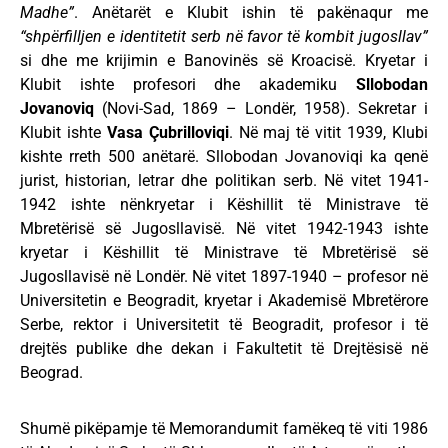
Madhe”
. Anëtarët e Klubit ishin të pakënaqur me
“shpërfilljen e identitetit serb në favor të kombit jugosllav”
si dhe me krijimin e Banovinës së Kroacisë. Kryetar i
Klubit ishte profesori dhe akademiku
Sllobodan
Jovanoviq
(Novi-Sad, 1869 – Londër, 1958). Sekretar i
Klubit ishte
Vasa Çubrilloviqi
. Në maj të vitit 1939, Klubi
kishte rreth 500 anëtarë. Sllobodan Jovanoviqi ka qenë
jurist, historian, letrar dhe politikan serb. Në vitet 1941-
1942 ishte nënkryetar i Këshillit të Ministrave të
Mbretërisë së Jugosllavisë. Në vitet 1942-1943 ishte
kryetar i Këshillit të Ministrave të Mbretërisë së
Jugosllavisë në Londër. Në vitet 1897-1940 – profesor në
Universitetin e Beogradit, kryetar i Akademisë Mbretërore
Serbe, rektor i Universitetit të Beogradit, profesor i të
drejtës publike dhe dekan i Fakultetit të Drejtësisë në
Beograd.
Shumë pikëpamje të Memorandumit famëkeq të viti 1986