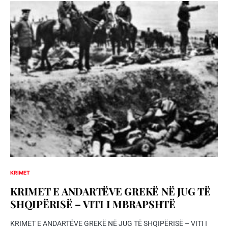
KRIMET
KRIMET E ANDARTËVE GREKË NË JUG TË
SHQIPËRISË – VITI I MBRAPSHTË
KRIMET E ANDARTËVE GREKË NË JUG TË SHQIPËRISË – VITI I