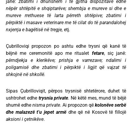
janë:
zbatimi i dhunshëm i të gjitha dispozitave edhe
nëpër shtëpitë e shqiptarëve; shembja e mureve si dhe e
mureve rrethuese të larta përreth shtëpive; zbatimi i
përpiktë i masave veterinare me të cilat do të parandalohej
nxjerrja e bagëtisë në tregje,
etj.
Çubrilloviqi propozon po ashtu edhe trysni që kanë të
bëjnë me ceremonitë apo me ritualet
fetare
, siç janë:
përndjekja e klerikëve; prishja e varrezave; ndalimi i
poligamisë dhe zbatimi i përpiktë i ligjit që vajzat të
shkojnë në shkollë.
Sipas Çubrilloviqit, përpos trysnisë shtetërore, duhet të
ushtrohet edhe
trysnia private
. Në këtë mes, mund të bëjë
shumë edhe
nisma private
. Ai propozon që
kolonëve
serbë
dhe malazezë t’u jepet armë
dhe që në Kosovë të fillojë
aksioni i çetnikëve
.