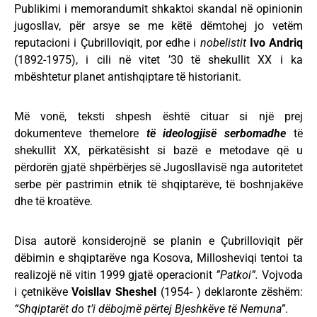
Publikimi i memorandumit shkaktoi skandal në opinionin
jugosllav, për arsye se me këtë dëmtohej jo vetëm
reputacioni i Çubrilloviqit, por edhe i
nobelistit
Ivo Andriq
(1892-1975), i cili në vitet ’30 të shekullit XX i ka
mbështetur planet antishqiptare të historianit.
Më vonë, teksti shpesh është cituar si një prej
dokumenteve themelore
të ideologjisë
serbomadhe
të
shekullit XX, përkatësisht si bazë e metodave që u
përdorën gjatë shpërbërjes së Jugosllavisë nga autoritetet
serbe për pastrimin etnik të shqiptarëve, të boshnjakëve
dhe të kroatëve.
Disa autorë konsiderojnë se planin e Çubrilloviqit për
dëbimin e shqiptarëve nga Kosova, Millosheviqi tentoi ta
realizojë në vitin 1999 gjatë operacionit
”Patkoi”.
Vojvoda
i çetnikëve
Voisllav Sheshel
(1954- ) deklaronte zëshëm:
“Shqiptarët do t’i dëbojmë përtej Bjeshkëve të Nemuna”
.