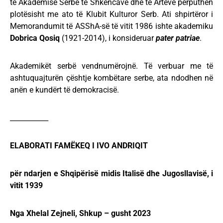
të Akademisë Serbe të Shkencave dhe të Arteve përputhen
plotësisht me ato të Klubit Kulturor Serb. Ati shpirtëror i
Memorandumit të ASShA-së të vitit 1986 ishte akademiku
Dobrica Qosiq
(1921-2014), i konsideruar
pater patriae
.
Akademikët serbë vendnumërojnë. Të verbuar me të
ashtuquajturën çështje kombëtare serbe, ata ndodhen në
anën e kundërt të demokracisë.
___________
ELABORATI FAMËKEQ I IVO ANDRIQIT
për ndarjen e Shqipërisë midis Italisë dhe Jugosllavisë, i
vitit 1939
Nga Xhelal Zejneli, Shkup – gusht 2023