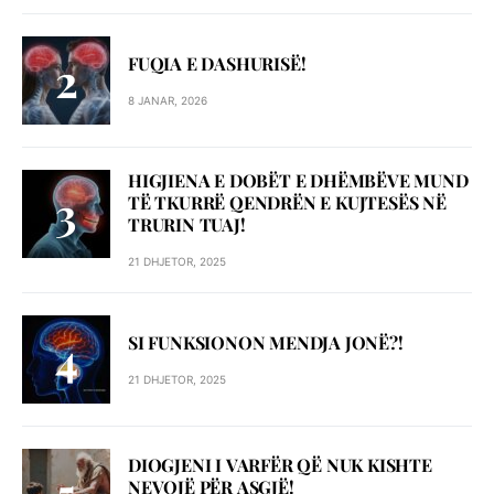
FUQIA E DASHURISË!
8 JANAR, 2026
HIGJIENA E DOBËT E DHËMBËVE MUND
TË TKURRË QENDRËN E KUJTESËS NË
TRURIN TUAJ!
21 DHJETOR, 2025
SI FUNKSIONON MENDJA JONË?!
21 DHJETOR, 2025
DIOGJENI I VARFËR QË NUK KISHTE
NEVOJË PËR ASGJË!