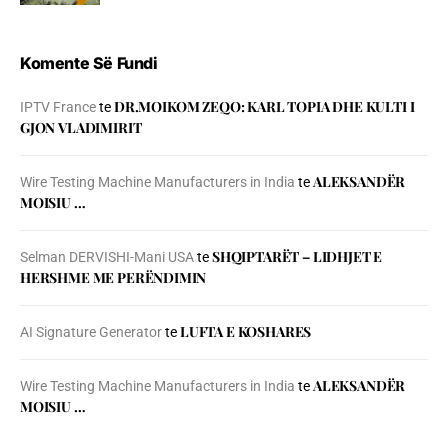
Komente Së Fundi
DR.MOIKOM ZEQO: KARL TOPIA DHE KULTI I
IPTV France
te
GJON VLADIMIRIT
ALEKSANDËR
Wire Testing Machine Manufacturers in India
te
MOISIU …
SHQIPTARËT – LIDHJET E
Selman DERVISHI-Mani USA
te
HERSHME ME PERËNDIMIN
LUFTA E KOSHARES
AI Signature Generator
te
ALEKSANDËR
Wire Testing Machine Manufacturers in India
te
MOISIU …