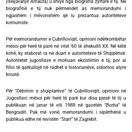
(Iseljavanje Arnauta)
u shlye nga biografia zyrtare e tij. Në
biografinë e tij nuk përmendet as memorandumi i
ngjashëm i mëvonshëm që iu prezantua autoriteteve
komuniste.
Për memorandumin e Çubrilloviqit, opinioni ndërkombëtar
mësoi për herë të parë në vitet ’60 të shekullit XX. Në këtë
kohë, ky elaborat ra në duart e autoriteteve të Shqipërisë.
Autoritetet jugosllave e mohuan ekzistimin e tij, por ai
filloi të qarkullojë në radhët e historianëve, sidomos atyre
kroatë.
Për
“Dëbimin e shqiptarëve”
të Çubrilloviqit, opinioni në
Jugosllavi mësoi për herë të parë kur disa pjesë të tij u
publikuan në janar të viti 1988 në gazetën
“Borba”
të
Beogradit. Pak më vonë, memorandumi i sipërthënë u
publikua edhe në revistën
“Start”
të Zagrebit.