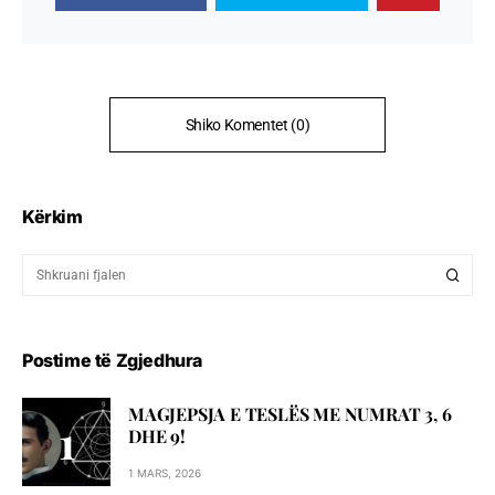
Shiko Komentet (0)
Kërkim
Postime të Zgjedhura
MAGJEPSJA E TESLËS ME NUMRAT 3, 6
DHE 9!
1 MARS, 2026