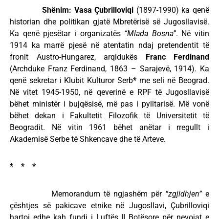
Shënim: Vasa Çubrilloviqi
(1897-1990) ka qenë
historian dhe politikan gjatë Mbretërisë së Jugosllavisë.
Ka qenë pjesëtar i organizatës
“Mlada Bosna”
. Në vitin
1914 ka marrë pjesë në atentatin ndaj pretendentit të
fronit Austro-Hungarez, arqidukës
Franc Ferdinand
(Archduke Franz Ferdinand, 1863 – Sarajevë, 1914). Ka
qenë sekretar i Klubit Kulturor Serb
*
me seli në Beograd.
Në vitet 1945-1950, në qeverinë e RPF të Jugosllavisë
bëhet ministër i bujqësisë, më pas i pylltarisë. Më vonë
bëhet dekan i Fakultetit Filozofik të Universitetit të
Beogradit. Në vitin 1961 bëhet anëtar i rregullt i
Akademisë Serbe të Shkencave dhe të Arteve.
* * *
Memorandum të ngjashëm për
“zgjidhjen”
e
çështjes së pakicave etnike në Jugosllavi, Çubrilloviqi
hartoi edhe kah fundi i Luftës II Botësore për nevojat e