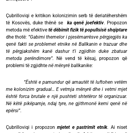
Çubrilloviqi e kritikon kolonizimin serb të deriatëhershëm
të Kosovës, duke thënë se
ka qenë joefektiv
. Propozon
metoda më efektive
të dëbimit fizik të popullsisë shqiptare
dhe thotë:
“Gabimi themelor i pjesëmarrësve përgjegjës ka
qenë fakti se problemet etnike në Ballkanin e trazuar dhe
të përgjakshëm kanë dashur t’i zgjidhin duke zbatuar
metoda perëndimore”.
Në vend të kësaj, propozon që
problemi të zgjidhte
në mënyrë ballkanike:
“Është e pamundur që arnautët të luftohen vetëm
me kolonizim gradual… E vetmja mënyrë dhe i vetmi mjet
është forca brutale e një pushteti shtetëror të organizuar.
Në këtë pikëpamje, ndaj tyre, ne gjithmonë kemi qenë në
epërsi”
.
Çubrilloviqi i propozon
mjetet e pastrimit etnik
. Ai niset