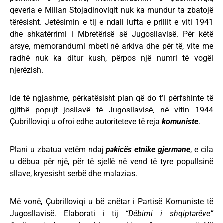
qeveria e Millan Stojadinoviqit nuk ka mundur ta zbatojë
tërësisht. Jetësimin e tij e ndali lufta e prillit e viti 1941
dhe shkatërrimi i Mbretërisë së Jugosllavisë. Për këtë
arsye, memorandumi mbeti në arkiva dhe për të, vite me
radhë nuk ka ditur kush, përpos një numri të vogël
njerëzish.
Ide të ngjashme, përkatësisht plan që do t’i përfshinte të
gjithë popujt josllavë të Jugosllavisë, në vitin 1944
Çubrilloviqi u ofroi edhe autoriteteve të reja
komuniste
.
Plani u zbatua vetëm ndaj
pakicës etnike gjermane
, e cila
u dëbua për një, për të sjellë në vend të tyre popullsinë
sllave, kryesisht serbë dhe malazias.
Më vonë, Çubrilloviqi u bë anëtar i Partisë Komuniste të
Jugosllavisë. Elaborati i tij
“Dëbimi i shqiptarëve”