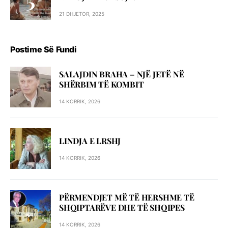
21 DHJETOR, 2025
Postime Së Fundi
SALAJDIN BRAHA – NJЁ JETЁ NЁ
SHЁRBIM TЁ KOMBIT
14 KORRIK, 2026
LINDJA E LRSHJ
14 KORRIK, 2026
PËRMENDJET MË TË HERSHME TË
SHQIPTARËVE DHE TË SHQIPES
14 KORRIK, 2026