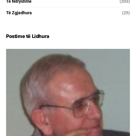
Të Ndryshme
(203)
Të Zgjedhura
(25)
Postime të Lidhura