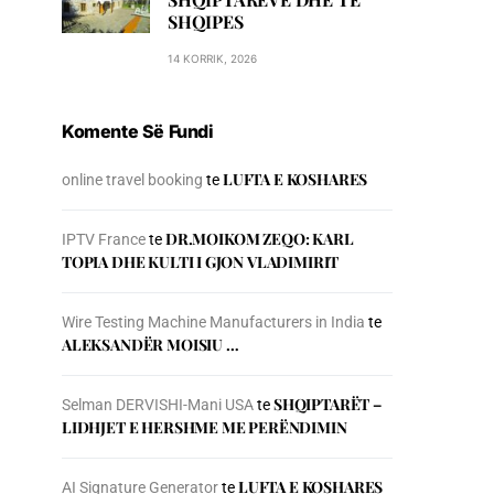
SHQIPES
14 KORRIK, 2026
Komente Së Fundi
LUFTA E KOSHARES
online travel booking
te
DR.MOIKOM ZEQO: KARL
IPTV France
te
TOPIA DHE KULTI I GJON VLADIMIRIT
Wire Testing Machine Manufacturers in India
te
ALEKSANDËR MOISIU …
SHQIPTARËT –
Selman DERVISHI-Mani USA
te
LIDHJET E HERSHME ME PERËNDIMIN
LUFTA E KOSHARES
AI Signature Generator
te