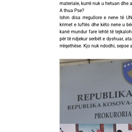
materiale, kurrë nuk u hetuan dhe
A thua Pse?
Ishin disa rregullore e nene të U
krimet e luftës dhe këto nene u bë
kanë mundur fare lehtë të tejkaloh
për të ndjekur serbët e dyshuar, at
rrëqethëse. Kjo nuk ndodhi, sepse 