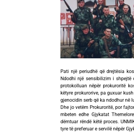
Pati një periudhë që drejtësia k
Ndodhi një sensibilizim i shpejtë
protokolluan nëpër prokuroritë ko
këtyre prokurorive, pa guxuar kush
gjenocidin serb që ka ndodhur në l
Dhe jo vetëm Prokuroritë, por fajt
mbeten edhe Gjykatat Themelore 
dëmtuar rëndë këtë proces. UNMIK-
tyre të preferuar e servilë nëpër Gj