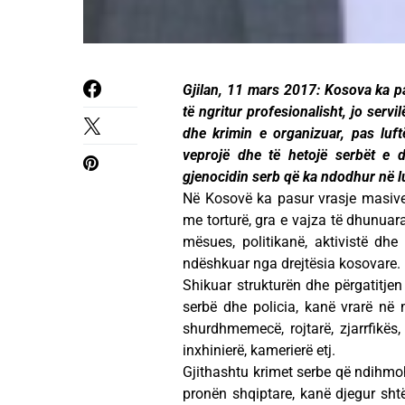
Gjilan, 11 mars 2017: Kosova ka p
të ngritur profesionalisht, jo servi
dhe krimin e organizuar, pas luf
veprojë dhe të hetojë serbët e 
gjenocidin serb që ka ndodhur në l
Në Kosovë ka pasur vrasje masive,
me torturë, gra e vajza të dhunuara
mësues, politikanë, aktivistë dhe
ndëshkuar nga drejtësia kosovare.
Shikuar strukturën dhe përgatitjen
serbë dhe policia, kanë vrarë në 
shurdhmemecë, rojtarë, zjarrfikës, 
inxhinierë, kamerierë etj.
Gjithashtu krimet serbe që ndihmoh
pronën shqiptare, kanë djegur shtë