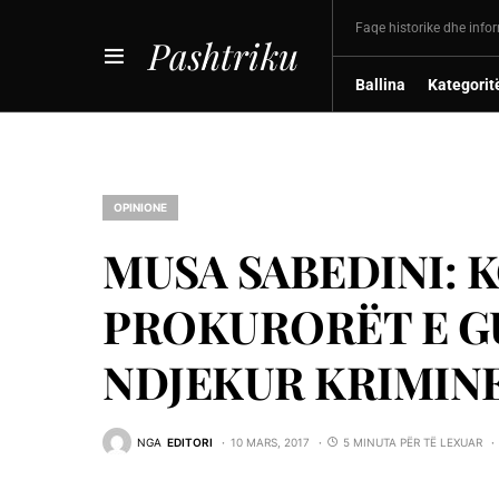
Faqe historike dhe info
Pashtriku
Ballina
Kategorit
OPINIONE
MUSA SABEDINI: 
PROKURORËT E GU
NDJEKUR KRIMINE
NGA
EDITORI
10 MARS, 2017
5 MINUTA PËR TË LEXUAR