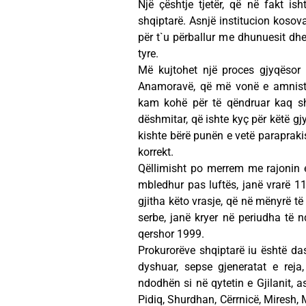
Një çështje tjetër, që në fakt 
shqiptarë. Asnjë institucion kosova
për t`u përballur me dhunuesit dhe
tyre.
Më kujtohet një proces gjyqësor 
Anamoravë, që më vonë e amnisto
kam kohë për të qëndruar kaq s
dëshmitar, që ishte kyç për këtë gjy
kishte bërë punën e vetë parapraki
korrekt.
Qëllimisht po merrem me rajonin
mbledhur pas luftës, janë vrarë 11
gjitha këto vrasje, që në mënyrë të
serbe, janë kryer në periudha të n
qershor 1999.
Prokurorëve shqiptarë iu është d
dyshuar, sepse gjeneratat e rej
ndodhën si në qytetin e Gjilanit, a
Pidiq, Shurdhan, Cërrnicë, Miresh, 