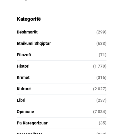
Kategoritë
Dëshmorët
(299)
Etnikumi Shqiptar
(633)
Filozofi
(71)
Histori
(1 770)
Krimet
(316)
Kulturë
(2 027)
Libri
(237)
Opinione
(7 034)
Pa Kategorizuar
(35)