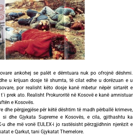
osovare ankohej se palët e dëmtuara nuk po ofrojnë dëshmi.
 dhe u krijuan dosje të shumta, të cilat edhe u dorëzuan e u
sovare, por realisht këto dosje kanë mbetur nëpër sirtarët e
 t`i prek ato. Realisht Prokuroritë në Kosovë e kanë amnistuar
uftën e Kosovës.
ore dhe përgjegjëse për këtë dështim të madh përballë krimeve,
si dhe Gjykata Supreme e Kosovës, e cila, gjithashtu ka
u dhe më vonë EULEX-i jo rastësisht përzgjidhnin njerëzit e
ykatat e Qarkut, tani Gjykatat Themelore.