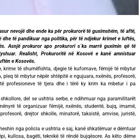
asur nevojë dhe ende ka për prokurorë të guximshëm, të aftë,
lë dhe të pandikuar nga politika, për të ndjekur krimet e luftës,
tës. Asnjë prokuror apo prokurori s`ka marrë guximin që të
dyshuar. Realisht, Prokuroritë në Kosovë e kanë amnistuar
uftën e Kosovës.
 krime të shumëfishta, djegie të kufomave, fëmijë të mbytur
, pleq të mbytur nëpër shtëpitë e ngujuara, nxënës, profesorë,
 të profesioneve të tjera dhe i tërë ky krim ka mbetur i pa
 shkollore, del se ushtria serbe, e ndihmuar nga paramilitarët
mënyrë të organizuar fëmijë, nxënës, studentë, bujq, imamë,
profesorë, drejtor shkolle, minatorë, taksistë, amvise, juristë,
eshin nga policia e ushtria e saj, kanë shkatërruar e dëmtuar
pi, kullosa, bagëti, teknikë të rëndë bujqësore. As këto dëme