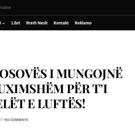
rmative.
ë
Libri
Rreth Nesh
Kontakt
Reklamo
KOSOVËS I MUNGOJNË
XIMSHËM PËR T’I
LËT E LUFTËS!
NO COMMENTS