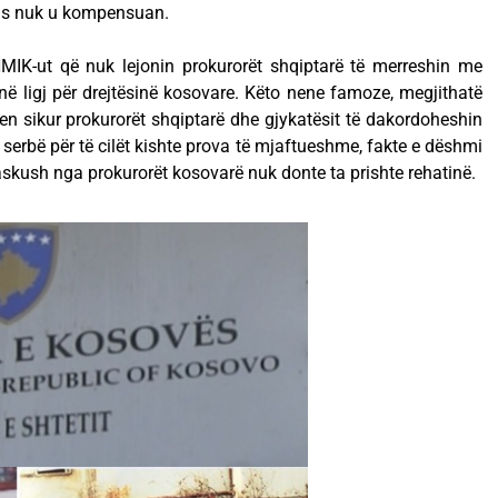
 as nuk u kompensuan.
NMIK-ut që nuk lejonin prokurorët shqiptarë të merreshin me
në ligj për drejtësinë kosovare. Këto nene famoze, megjithatë
en sikur prokurorët shqiptarë dhe gjykatësit të dakordoheshin
a serbë për të cilët kishte prova të mjaftueshme, fakte e dëshmi
askush nga prokurorët kosovarë nuk donte ta prishte rehatinë.