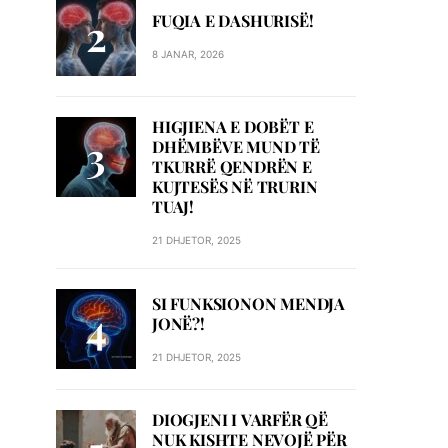
FUQIA E DASHURISË!
8 JANAR, 2026
HIGJIENA E DOBËT E
DHËMBËVE MUND TË
TKURRË QENDRËN E
KUJTESËS NË TRURIN
TUAJ!
21 DHJETOR, 2025
SI FUNKSIONON MENDJA
JONË?!
21 DHJETOR, 2025
DIOGJENI I VARFËR QË
NUK KISHTE NEVOJË PËR