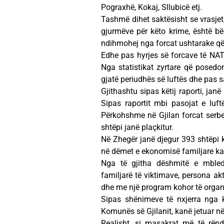
Pograxhë, Kokaj, Sllubicë etj.
Tashmë dihet saktësisht se vrasjet,
gjurmëve për këto krime, është bërë
ndihmohej nga forcat ushtarake që 
Edhe pas hyrjes së forcave të NAT
Nga statistikat zyrtare që posedon
gjatë periudhës së luftës dhe pas s
Gjithashtu sipas këtij raporti, jan
Sipas raportit mbi pasojat e luft
Përkohshme në Gjilan forcat serbe 
shtëpi janë plaçkitur.
Në Zhegër janë djegur 393 shtëpi k
në dëmet e ekonomisë familjare ka
Nga të gjitha dëshmitë e mbledhu
familjarë të viktimave, persona ak
dhe me një program kohor të organi
Sipas shënimeve të nxjerra nga ko
Komunës së Gjilanit, kanë jetuar në 
Realisht, si masakrat më të rënd