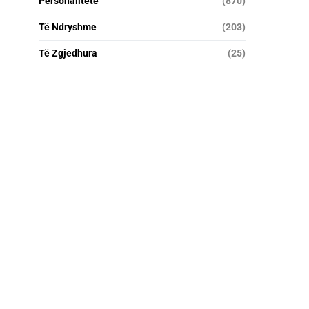
Personalitete
(870)
Të Ndryshme
(203)
Të Zgjedhura
(25)