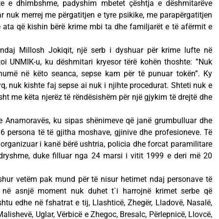
ishte e dhimbshme, padyshim mbetet çështja e dëshmitarëve
r nuk merrej me përgatitjen e tyre psikike, me parapërgatitjen
 ata që kishin bërë krime mbi ta dhe familjarët e të afërmit e
ndaj Millosh Jokiqit, një serb i dyshuar për krime lufte në
i UNMIK-u, ku dëshmitari kryesor tërë kohën thoshte: ”Nuk
humë në këto seanca, sepse kam për të punuar tokën”. Ky
q, nuk kishte faj sepse ai nuk i njihte procedurat. Shteti nuk e
sht me këta njerëz të rëndësishëm për një gjykim të drejtë dhe
 e Anamoravës, ku sipas shënimeve që janë grumbulluar dhe
6 persona të të gjitha moshave, gjinive dhe profesioneve. Të
 organizuar i kanë bërë ushtria, policia dhe forcat paramilitare
dryshme, duke filluar nga 24 marsi i vitit 1999 e deri më 20
ashur vetëm pak mund për të nisur hetimet ndaj personave të
a, në asnjë moment nuk duhet t`i harrojnë krimet serbe që
shtu edhe në fshatrat e tij, Llashticë, Zhegër, Lladovë, Nasalë,
Malishevë, Uglar, Vërbicë e Zhegoc, Bresalc, Përlepnicë, Llovcë,