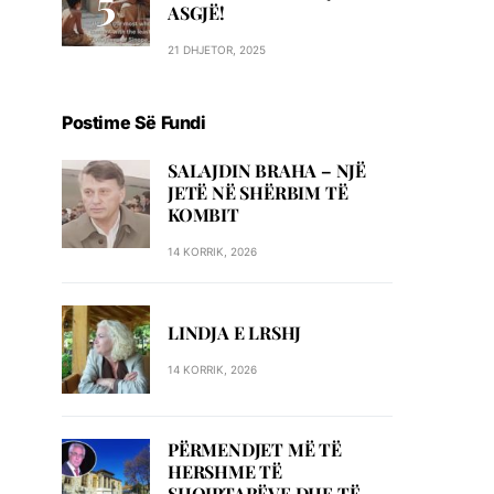
ASGJË!
21 DHJETOR, 2025
Postime Së Fundi
SALAJDIN BRAHA – NJЁ
JETЁ NЁ SHЁRBIM TЁ
KOMBIT
14 KORRIK, 2026
LINDJA E LRSHJ
14 KORRIK, 2026
PËRMENDJET MË TË
HERSHME TË
SHQIPTARËVE DHE TË